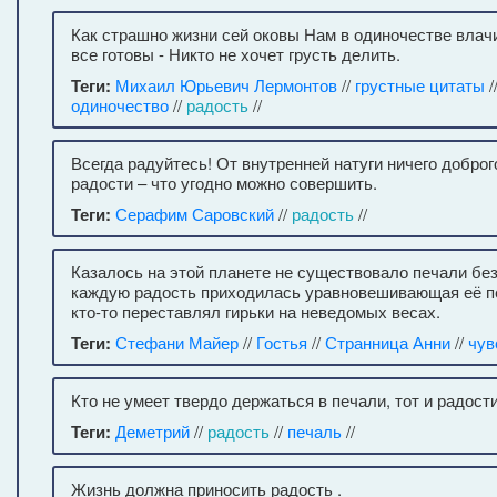
Как страшно жизни сей оковы Нам в одиночестве влач
все готовы - Никто не хочет грусть делить.
Теги:
Михаил Юрьевич Лермонтов
//
грустные цитаты
/
одиночество
//
радость
//
Всегда радуйтесь! От внутренней натуги ничего доброг
радости – что угодно можно совершить.
Теги:
Серафим Саровский
//
радость
//
Казалось на этой планете не существовало печали без
каждую радость приходилась уравновешивающая её п
кто-то переставлял гирьки на неведомых весах.
Теги:
Стефани Майер
//
Гостья
//
Странница Анни
//
чув
Кто не умеет твердо держаться в печали, тот и радости
Теги:
Деметрий
//
радость
//
печаль
//
Жизнь должна приносить радость .