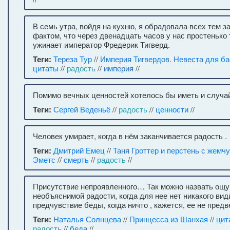
В семь утра, войдя на кухню, я обрадовала всех тем
фактом, что через двенадцать часов у нас простенько 
ужинает император Фредерик Тигверд.
Теги:
Тереза Тур
//
Империя Тигвердов. Невеста для б
цитаты
//
радость
//
империя
//
Помимо вечных ценностей хотелось бы иметь и случа
Теги:
Сергей Веденьё
//
радость
//
ценности
//
Человек умирает, когда в нём заканчивается радость .
Теги:
Дмитрий Емец
//
Таня Гроттер и перстень с жемч
Эметс
//
смерть
//
радость
//
Присутствие непроявленного… Так можно назвать ощ
необъяснимой радости, когда для нее нет никакого вид
предчувствие беды, когда ничто , кажется, ее не пред
Теги:
Наталья Солнцева
//
Принцесса из Шанхая
//
цит
радость
//
беда
//