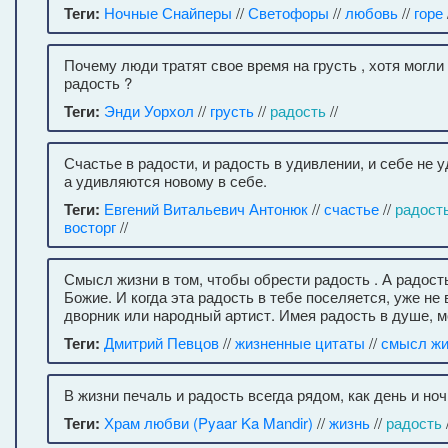
Теги:
Ночные Снайперы
//
Светофоры
//
любовь
//
горе
Почему люди тратят свое время на грусть , хотя могли
радость ?
Теги:
Энди Уорхол
//
грусть
//
радость
//
Счастье в радости, и радость в удивлении, и себе не 
а удивляются новому в себе.
Теги:
Евгений Витальевич Антонюк
//
счастье
//
радост
восторг
//
Смысл жизни в том, чтобы обрести радость . А радост
Божие. И когда эта радость в тебе поселяется, уже не 
дворник или народный артист. Имея радость в душе, м
Теги:
Дмитрий Певцов
//
жизненные цитаты
//
смысл жи
В жизни печаль и радость всегда рядом, как день и ноч
Теги:
Храм любви (Pyaar Ka Mandir)
//
жизнь
//
радость