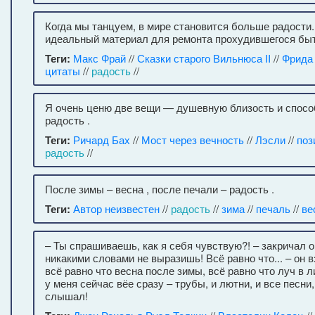
Когда мы танцуем, в мире становится больше радости
идеальный материал для ремонта прохудившегося быт
Теги:
Макс Фрай
//
Сказки старого Вильнюса II
//
Фрида
цитаты
//
радость
//
Я очень ценю две вещи — душевную близость и спосо
радость .
Теги:
Ричард Бах
//
Мост через вечность
//
Лэсли
//
поз
радость
//
После зимы – весна , после печали – радость .
Теги:
Автор неизвестен
//
радость
//
зима
//
печаль
//
ве
– Ты спрашиваешь, как я себя чувствую?! – закричал он
никакими словами не выразишь! Всё равно что... – он 
всё равно что весна после зимы, всё равно что луч в 
у меня сейчас вёе сразу – трубы, и лютни, и все песни,
слышал!