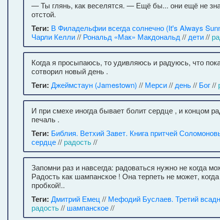
— Ты глянь, как веселятся. — Ещё бы... они ещё не зн
отстой.
Теги:
В Филадельфии всегда солнечно (It's Always Sunny
Чарли Келли
//
Рональд «Мак» Макдональд
//
дети
//
ра
Когда я просыпаюсь, то удивляюсь и радуюсь, что пок
сотворил новый день .
Теги:
Джеймстаун (Jamestown)
//
Мерси
//
день
//
Бог
//
И при смехе иногда бывает болит сердце , и концом р
печаль .
Теги:
Библия. Ветхий Завет. Книга притчей Соломонов
сердце
//
радость
//
Запомни раз и навсегда: радоваться нужно не когда мож
Радость как шампанское ! Она терпеть не может, когда
пробкой!..
Теги:
Дмитрий Емец
//
Мефодий Буслаев. Третий всадн
радость
//
шампанское
//