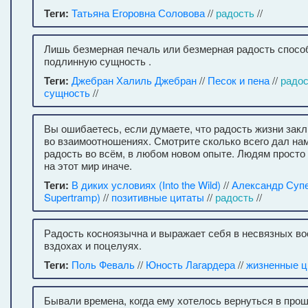
Теги:
Татьяна Егоровна Соловова
//
радость
//
Лишь безмерная печаль или безмерная радость спосо
подлинную сущность .
Теги:
Джебран Халиль Джебран
//
Песок и пена
//
радос
сущность
//
Вы ошибаетесь, если думаете, что радость жизни зак
во взаимоотношениях. Смотрите сколько всего дал на
радость во всём, в любом новом опыте. Людям просто
на этот мир иначе.
Теги:
В диких условиях (Into the Wild)
//
Александр Супе
Supertramp)
//
позитивные цитаты
//
радость
//
Радость косноязычна и выражает себя в несвязных во
вздохах и поцелуях.
Теги:
Поль Феваль
//
Юность Лагардера
//
жизненные ц
Бывали времена, когда ему хотелось вернуться в прош