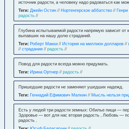
источник радости, а человеку надо радоваться как мо
Теги:
Джейн Остин
//
Нортенгерское аббатство
//
Генри
радость
//
Глубина испытываемой радости напрямую зависит от 
выпавших на нашу долю страданий.
Теги:
Роберт Макки
//
История на миллион долларов
//
//
страдания
//
радость
//
Повод для радости всегда можно придумать.
Теги:
Ирина Ортнер
//
радость
//
Пришедшие радости не заменяют ушедших надежд.
Теги:
Геннадий Ефимович Малкин
//
Мысль нельзя при
Есть у людей три радости земных: Обилье пищи — пер
Здоровье — вот для нас вторая радость , Любовь — п
радость .
Теги:
Юсуф Баласагуни
//
радость
//