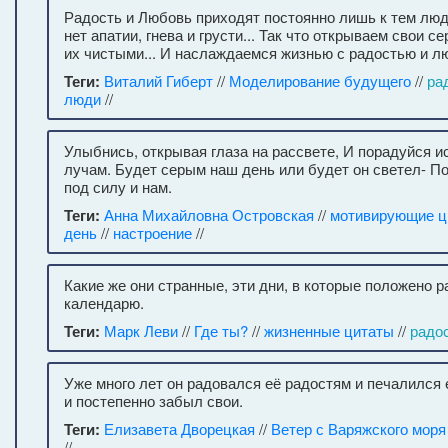
Радость и Любовь приходят постоянно лишь к тем люд
нет апатии, гнева и грусти... Так что открываем свои с
их чистыми... И наслаждаемся жизнью с радостью и лю
Теги:
Виталий Гиберт
//
Моделирование будущего
//
ра
люди
//
Улыбнись, открывая глаза на рассвете, И порадуйся и
лучам. Будет серым наш день или будет он светел- По
под силу и нам.
Теги:
Анна Михайловна Островская
//
мотивирующие ц
день
//
настроение
//
Какие же они странные, эти дни, в которые положено 
календарю.
Теги:
Марк Леви
//
Где ты?
//
жизненные цитаты
//
радо
Уже много лет он радовался её радостям и печалился
и постепенно забыл свои.
Теги:
Елизавета Дворецкая
//
Ветер с Варяжского моря
//