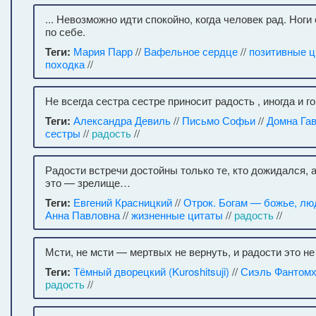
... Невозможно идти спокойно, когда человек рад. Ноги
по себе.
Теги:
Мария Парр
//
Вафельное сердце
//
позитивные 
походка
//
Не всегда сестра сестре приносит радость , иногда и го
Теги:
Александра Девиль
//
Письмо Софьи
//
Домна Га
сестры
//
радость
//
Радости встречи достойны только те, кто дожидался, 
это — зрелище…
Теги:
Евгений Красницкий
//
Отрок. Богам — божье, л
Анна Павловна
//
жизненные цитаты
//
радость
//
Мсти, не мсти — мертвых не вернуть, и радости это не
Теги:
Тёмный дворецкий (Kuroshitsuji)
//
Сиэль Фантом
радость
//