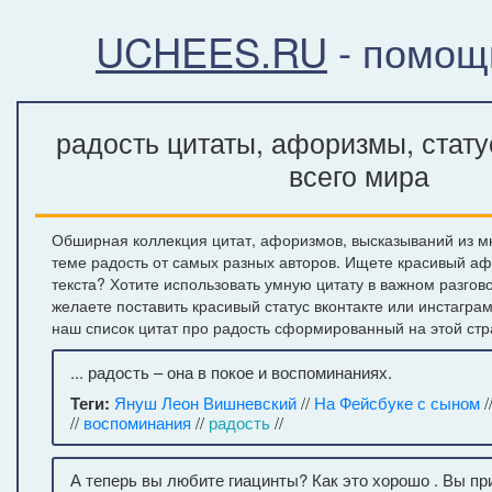
UCHEES.RU
- помощ
радость цитаты, афоризмы, стат
всего мира
Обширная коллекция цитат, афоризмов, высказываний из м
теме радость от самых разных авторов. Ищете красивый аф
текста? Хотите использовать умную цитату в важном разгов
желаете поставить красивый статус вконтакте или инстагра
наш список цитат про радость сформированный на этой стр
... радость – она в покое и воспоминаниях.
Теги:
Януш Леон Вишневский
//
На Фейсбуке с сыном
/
//
воспоминания
//
радость
//
А теперь вы любите гиацинты? Как это хорошо . Вы п