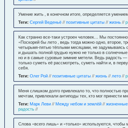
Умение жить , в конечном итоге, определяется умением
Теги:
Сергей Веденьё
//
позитивные цитаты
//
жизнь
//
р
Как странно все-таки устроен человек… Мы постоянно
«Поскорей бы лето , ведь тогда можно одно, второе, тр
четырьмя-пятью тёплыми месяцами, не задумываясь о 
и дышать полной грудью нужно не только в солнечные 
но и в самые суровые зимние метели. Ведь радость —
только суметь её рассмотреть, суметь найти и, в перв
себя.
Теги:
Олег Рой
//
позитивные цитаты
//
жизнь
//
лето
//
р
Меня слишком долго привлекало то, что полностью п
мечтам, привлекали антиподы тех, кто мог принести мне
Теги:
Марк Леви
//
Между небом и землёй
//
жизненные
радость
//
Слова «всего лишь» и «только» используются, чтобы