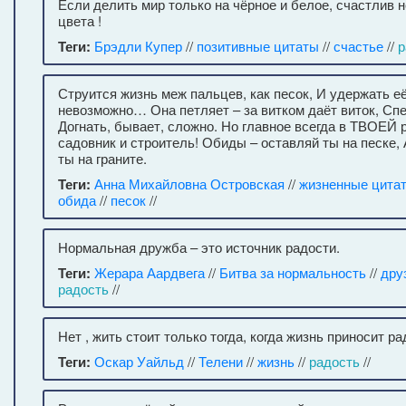
Если делить мир только на чёрное и белое, счастлив 
цвета !
Теги:
Брэдли Купер
//
позитивные цитаты
//
счастье
//
р
Струится жизнь меж пальцев, как песок, И удержать е
невозможно… Она петляет – за витком даёт виток, С
Догнать, бывает, сложно. Но главное всегда в ТВОЕЙ 
садовник и строитель! Обиды – оставляй ты на песке,
ты на граните.
Теги:
Анна Михайловна Островская
//
жизненные цита
обида
//
песок
//
Нормальная дружба – это источник радости.
Теги:
Жерара Аардвега
//
Битва за нормальность
//
дру
радость
//
Нет , жить стоит только тогда, когда жизнь приносит ра
Теги:
Оскар Уайльд
//
Телени
//
жизнь
//
радость
//