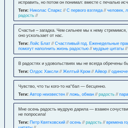
исправить, но потом он понимал: вместе с печалью исч
Теги:
Николас Спаркс
//
С первого взгляда
//
человек, 
радость
//
Счастье – загадка. Чем сильнее мы к нему стремимся,
оно ускользает от нас.
Теги:
Лойс Блат
//
Счастливый год. Еженедельные прак
помогут наполнить жизнь радостью
//
мудрые цитаты
/
В радостях и удовольствиях мы не всегда обречены б
Теги:
Олдос Хаксли
//
Желтый Кром
//
Айвор
//
одиноче
Чувство, что ты кого-то на*бал — бесценно.
Теги:
Автор неизвестен
//
ложь, обман
//
радость
//
пар
Мне осень радость мудрую дарила — взамен сочустви
не попросила!
Теги:
Петр Квятковский
//
осень
//
радость
//
времена г
цитаты
//