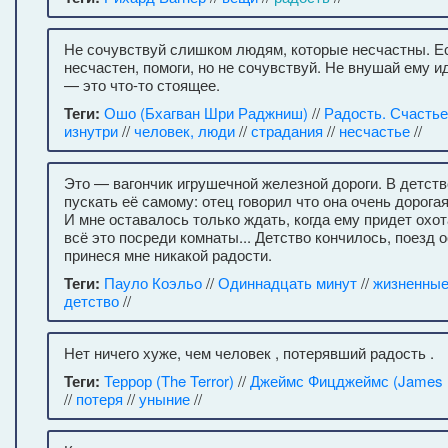
Не сочувствуй слишком людям, которые несчастны. Ес
несчастен, помоги, но не сочувствуй. Не внушай ему и
— это что-то стоящее.
Теги:
Ошо (Бхагван Шри Раджниш)
//
Радость. Счастье
изнутри
//
человек, люди
//
страдания
//
несчастье
//
Это — вагончик игрушечной железной дороги. В детст
пускать её самому: отец говорил что она очень дорогая,
И мне оставалось только ждать, когда ему придет охо
всё это посреди комнаты... Детство кончилось, поезд о
принеся мне никакой радости.
Теги:
Пауло Коэльо
//
Одиннадцать минут
//
жизненные
детство
//
Нет ничего хуже, чем человек , потерявший радость .
Теги:
Террор (The Terror)
//
Джеймс Фицджеймс (James F
//
потеря
//
уныние
//