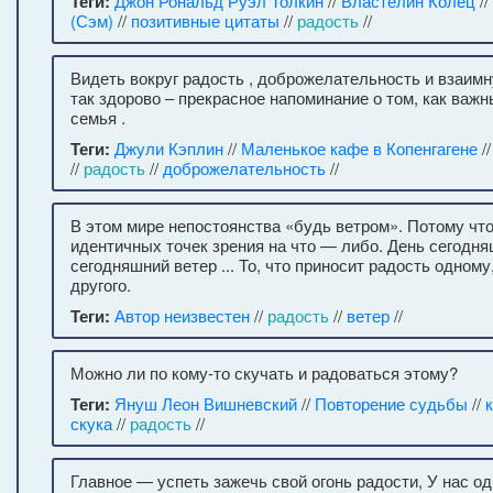
Теги:
Джон Рональд Руэл Толкин
//
Властелин Колец
//
(Сэм)
//
позитивные цитаты
//
радость
//
Видеть вокруг радость , доброжелательность и взаим
так здорово – прекрасное напоминание о том, как важ
семья .
Теги:
Джули Кэплин
//
Маленькое кафе в Копенгагене
/
//
радость
//
доброжелательность
//
В этом мире непостоянства «будь ветром». Потому что
идентичных точек зрения на что — либо. День сегодн
сегодняшний ветер ... То, что приносит радость одном
другого.
Теги:
Автор неизвестен
//
радость
//
ветер
//
Можно ли по кому-то скучать и радоваться этому?
Теги:
Януш Леон Вишневский
//
Повторение судьбы
//
скука
//
радость
//
Главное — успеть зажечь свой огонь радости, У нас о