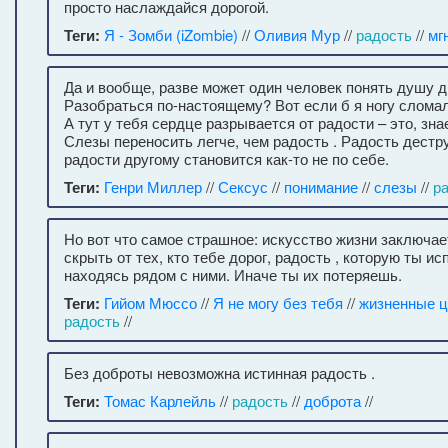
просто наслаждайся дорогой.
Теги:
Я - Зомби (iZombie)
//
Оливия Мур
//
радость
//
мг
Да и вообще, разве может один человек понять душу д
Разобраться по-настоящему? Вот если б я ногу сломал
А тут у тебя сердце разрывается от радости – это, зна
Слезы переносить легче, чем радость . Радость дестру
радости другому становится как-то не по себе.
Теги:
Генри Миллер
//
Сексус
//
понимание
//
слезы
//
р
Но вот что самое страшное: искусство жизни заключае
скрыть от тех, кто тебе дорог, радость , которую ты и
находясь рядом с ними. Иначе ты их потеряешь.
Теги:
Гийом Мюссо
//
Я не могу без тебя
//
жизненные 
радость
//
Без доброты невозможна истинная радость .
Теги:
Томас Карлейль
//
радость
//
доброта
//