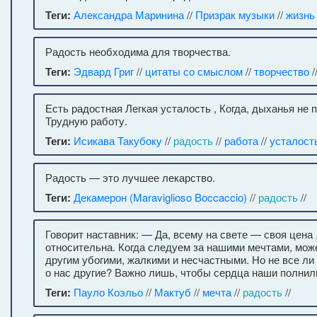
Теги:
Александра Маринина
//
Призрак музыки
//
жизнь
Радость необходима для творчества.
Теги:
Эдвард Григ
//
цитаты со смыслом
//
творчество
/
Есть радостная Легкая усталость , Когда, дыханья не
Трудную работу.
Теги:
Исикава Такубоку
//
радость
//
работа
//
усталост
Радость — это лучшее лекарство.
Теги:
Декамерон (Maraviglioso Boccaccio)
//
радость
//
Говорит наставник: — Да, всему на свете — своя цена 
относительна. Когда следуем за нашими мечтами, мож
другим убогими, жалкими и несчастными. Но не все ли
о нас другие? Важно лишь, чтобы сердца наши полнил
Теги:
Пауло Коэльо
//
Мактуб
//
мечта
//
радость
//