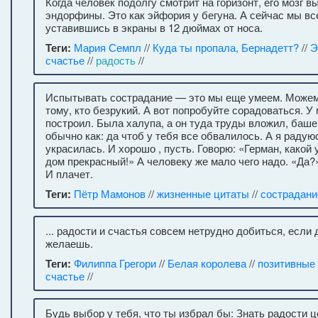
Когда человек подолгу смотрит на горизонт, его мозг 
эндорфины. Это как эйфория у бегуна. А сейчас мы вс
уставившись в экраны в 12 дюймах от носа.
Теги:
Мария Семпл
//
Куда ты пропала, Бернадетт?
//
Э
счастье
//
радость
//
Испытывать сострадание — это мы еще умеем. Можем
тому, кто безрукий. А вот попробуйте сорадоваться. У
построил. Была халупа, а он туда труды вложил, баше
обычно как: да чтоб у тебя все обвалилось. А я радую
украсилась. И хорошо , пусть. Говорю: «Герман, какой 
дом прекрасный!» А человеку же мало чего надо. «Да
И плачет.
Теги:
Пётр Мамонов
//
жизненные цитаты
//
сострадани
... радости и счастья совсем нетрудно добиться, если
желаешь.
Теги:
Филиппа Грегори
//
Белая королева
//
позитивные
счастье
//
Будь выбор у тебя, что ты избрал бы: Знать радости 