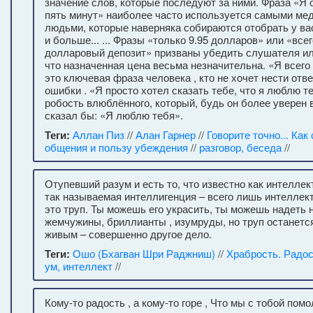
значение слов, которые последуют за ними. Фраза «Я 
пять минут» наиболее часто используется самыми м
людьми, которые наверняка собираются отобрать у вас
и больше... ... Фразы «только 9.95 долларов» или «все
долларовый депозит» призваны убедить слушателя или
что назначенная цена весьма незначительна. «Я всег
это ключевая фраза человека , кто не хочет нести отв
ошибки . «Я просто хотел сказать тебе, что я люблю т
робость влюблённого, который, будь он более уверен в
сказал бы: «Я люблю тебя».
Теги:
Аллан Пиз
//
Алан Гарнер
//
Говорите точно... Как
общения и пользу убеждения
//
разговор, беседа
//
Отупевший разум и есть то, что известно как интеллек
так называемая интеллигенция – всего лишь интеллек
это труп. Ты можешь его украсить, ты можешь надеть н
жемчужины, бриллианты , изумруды, но труп останетс
живым – совершенно другое дело.
Теги:
Ошо (Бхагван Шри Раджниш)
//
Храбрость. Радос
ум, интеллект
//
Кому-то радость , а кому-то горе , Что мы с тобой пом