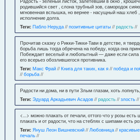
Радость - зелёный листок, залетевший в окно , крошеч
родившийся свет , слона трубный зов, самородок сияю
мгновенная вспышка, но вернее - насущный наш хлеб 
исполнение долга.
Теги:
Пабло Неруда
//
позитивные цитаты
//
радость
//
Прочитав сказку о Рикки-Тикки-Тави в детстве, я тверд
борьба лишь тогда обречена на победу, когда она прин
Побеждает веселый и любопытный — даже если сила и
его всерьез обозлившегося противника.
Теги:
Макс Фрай
//
Книга для таких, как я
//
победа и п
//
борьба
//
Радости ни дома, ни в пути Злым глазам, хоть лопнуть
Теги:
Эдуард Аркадьевич Асадов
//
радость
//
злость
//
<...> можно плакать от печали, оттого что у розы есть
плакать и от радости, что на стеблях с шипами есть ро
Теги:
Януш Леон Вишневский
//
Любовница
//
красивые
печаль
//