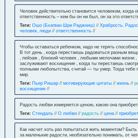
Человек действительно становится человеком, когда 
ответственность – кем бы он ни был, он за это ответст
Теги:
Ошо (Бхагван Шри Раджниш)
//
Храбрость. Радос
человек, люди
//
ответственность
//
Чтобы оставаться ребенком, надо не терять способно
В тот день , когда перестаешь радоваться разным вещ
, пейзаж , близкий человек , любыми мелочами жизни ,
заслуживают восхищение , когда ты перестаешь смотр
полными любопытства, считай — ты умер. Тогда тебе п
мир.
Теги:
Пьер Ришар
//
мотивирующие цитаты
//
жизнь
//
р
восхищение
//
Радость любви измеряется ценою, какою она приобрет
Теги:
Стендаль
//
О любви
//
радость
//
цена
//
приобре
Как насчет хоть раз попытаться жить моментом? Быть
за маленькие радости, необязательно понимать, от че