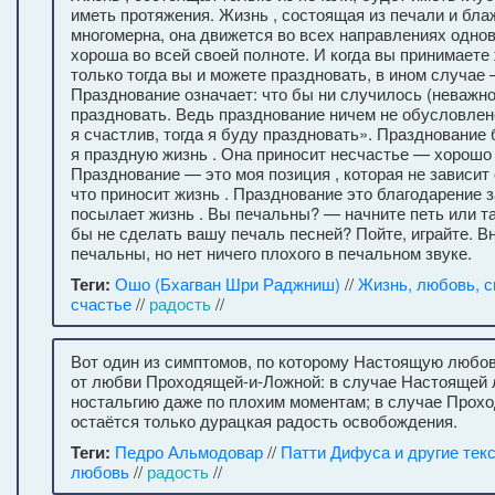
иметь протяжения. Жизнь , состоящая из печали и бла
многомерна, она движется во всех направлениях одно
хороша во всей своей полноте. И когда вы принимаете
только тогда вы и можете праздновать, в ином случае 
Празднование означает: что бы ни случилось (неважно 
праздновать. Ведь празднование ничем не обусловлен
я счастлив, тогда я буду праздновать». Празднование
я праздную жизнь . Она приносит несчастье — хорошо ,
Празднование — это моя позиция , которая не зависит о
что приносит жизнь . Празднование это благодарение з
посылает жизнь . Вы печальны? — начните петь или т
бы не сделать вашу печаль песней? Пойте, играйте. В
печальны, но нет ничего плохого в печальном звуке.
Теги:
Ошо (Бхагван Шри Раджниш)
//
Жизнь, любовь, 
счастье
//
радость
//
Вот один из симптомов, по которому Настоящую любо
от любви Проходящей-и-Ложной: в случае Настоящей
ностальгию даже по плохим моментам; в случае Прох
остаётся только дурацкая радость освобождения.
Теги:
Педро Альмодовар
//
Патти Дифуса и другие тек
любовь
//
радость
//