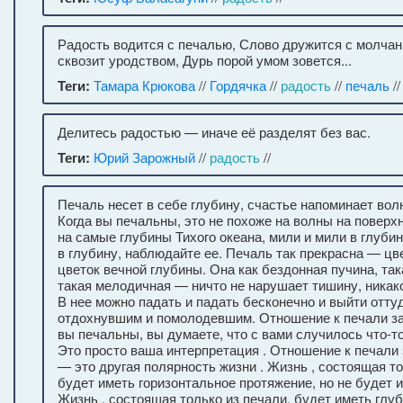
Радость водится с печалью, Слово дружится с молчан
сквозит уродством, Дурь порой умом зовется...
Теги:
Тамара Крюкова
//
Гордячка
//
радость
//
печаль
/
Делитесь радостью — иначе её разделят без вас.
Теги:
Юрий Зарожный
//
радость
//
Печаль несет в себе глубину, счастье напоминает вол
Когда вы печальны, это не похоже на волны на поверхн
на самые глубины Тихого океана, мили и мили в глуби
в глубину, наблюдайте ее. Печаль так прекрасна — цв
цветок вечной глубины. Она как бездонная пучина, та
такая мелодичная — ничто не нарушает тишину, никак
В нее можно падать и падать бесконечно и выйти отту
отдохнувшим и помолодевшим. Отношение к печали зав
вы печальны, вы думаете, что с вами случилось что-то
Это просто ваша интерпретация . Отношение к печали 
— это другая полярность жизни . Жизнь , состоящая т
будет иметь горизонтальное протяжение, но не будет 
Жизнь , состоящая только из печали, будет иметь глуб