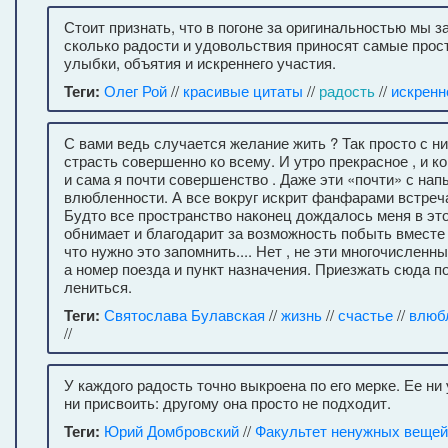
Стоит признать, что в погоне за оригинальностью мы з
сколько радости и удовольствия приносят самые прос
улыбки, объятия и искреннего участия.
Теги:
Олег Рой
//
красивые цитаты
//
радость
//
искренн
С вами ведь случается желание жить ? Так просто с н
страсть совершенно ко всему. И утро прекрасное , и 
и сама я почти совершенство . Даже эти «почти» с на
влюбленности. А все вокруг искрит фанфарами встреч
Будто все пространство наконец дождалось меня в это
обнимает и благодарит за возможность побыть вместе 
что нужно это запомнить.... Нет , не эти многочисленн
а номер поезда и пункт назначения. Приезжать сюда п
лениться.
Теги:
Святослава Булавская
//
жизнь
//
счастье
//
влюб
//
У каждого радость точно выкроена по его мерке. Ее ни 
ни присвоить: другому она просто не подходит.
Теги:
Юрий Домбровский
//
Факультет ненужных вещей