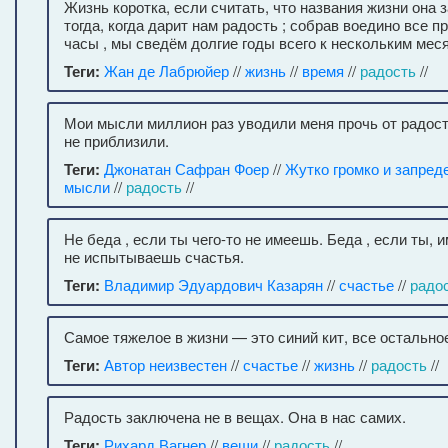
Жизнь коротка, если считать, что названия жизни она
тогда, когда дарит нам радость ; собрав воедино все 
часы , мы сведём долгие годы всего к нескольким мес
Теги:
Жан де Лабрюйер
//
жизнь
//
время
//
радость
//
Мои мысли миллион раз уводили меня прочь от радости
не приблизили.
Теги:
Джонатан Сафран Фоер
//
Жутко громко и запред
мысли
//
радость
//
Не беда , если ты чего-то не имеешь. Беда , если ты, и
не испытываешь счастья.
Теги:
Владимир Эдуардович Казарян
//
счастье
//
радо
Самое тяжелое в жизни — это синий кит, все остальное
Теги:
Автор неизвестен
//
счастье
//
жизнь
//
радость
//
Радость заключена не в вещах. Она в нас самих.
Теги:
Рихард Вагнер
//
вещи
//
радость
//