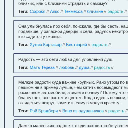
близких, иль с близкими страдать и самому?
Теги:
Софокл
//
Аякс
//
Текмесса
//
близкие
//
радость
//
Она улыбнулась про себя, поискала, где бы сесть, на
подальше, у запасной дверцы и села, радуясь нехитро
кто садится у окошка.
Теги:
Хулио Кортасар
//
Бестиарий
//
радость
//
Радость — это сети любви для уловления душ.
Теги:
Мать Тереза
//
любовь
//
душа
//
радость
//
Мелкие радости куда важнее крупных. Рано утром по 
пешком не в пример лучше, чем катить восемьдесят м
роскошном автомобиле; а знаете почему? Потому что в
благоухает, все растет и цветет. Когда идешь пешком,
оглядеться вокруг, заметить самую малую красоту .
Теги:
Рэй Брэдбери
//
Вино из одуванчиков
//
радость
//
Даже в маленьких радостях люди находят себе-утеше