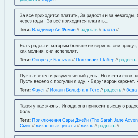
За всё приходится платить, За радости и за невзгоды, 
через годы , За всё приходится платить...
Теги:
Владимир Ан Фомин
//
радость
//
плата
//
Есть радости, которым больше не веришь: они придут, 
как молния, они испепелят.
Теги:
Оноре де Бальзак
//
Полковник Шабер
//
радость
Пусть светел и разумен ясный день , Но в сети снов на
Пусть весело с прогулки я иду, - Вдруг ворон каркнет.
Теги:
Фауст
//
Иоганн Вольфганг Гёте
//
радость
//
беда
Такая у нас жизнь . Иногда она приносит высшую радос
боль .
Теги:
Приключения Сары Джейн (The Sarah Jane Advent
Смит
//
жизненные цитаты
//
жизнь
//
радость
//