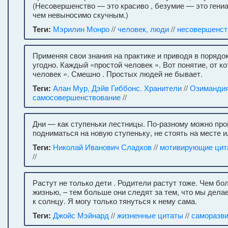
(Несовершенство — это красиво , безумие — это гени
чем невыносимо скучным.)
Теги:
Мэрилин Монро
//
человек, люди
//
несовершенст
Применяя свои знания на практике и приводя в порядо
угодно. Каждый «простой человек ». Вот понятие, от к
человек ». Смешно . Простых людей не бывает.
Теги:
Алан Мур, Дэйв Гиббонс. Хранители
//
Озиманди
самосовершенствование
//
Дни — как ступеньки лестницы. По-разному можно про
подниматься на новую ступеньку, не стоять на месте ил
Теги:
Николай Иванович Сладков
//
мотивирующие цит
//
Растут не только дети . Родители растут тоже. Чем б
жизнью, – тем больше они следят за тем, что мы делае
к солнцу. Я могу только тянуться к нему сама.
Теги:
Джойс Мэйнард
//
жизненные цитаты
//
саморазви