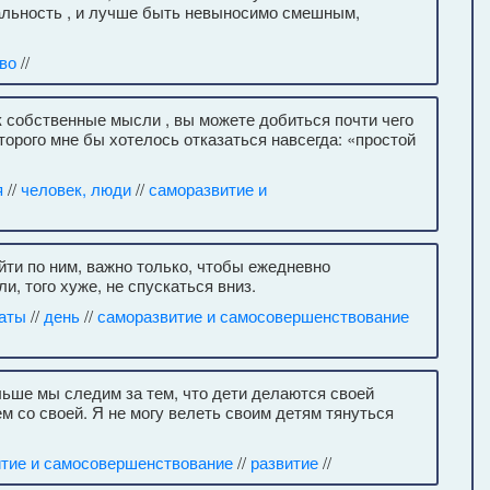
альность , и лучше быть невыносимо смешным,
во
//
к собственные мысли , вы можете добиться почти чего
оторого мне бы хотелось отказаться навсегда: «простой
я
//
человек, люди
//
саморазвитие и
йти по ним, важно только, чтобы ежедневно
и, того хуже, не спускаться вниз.
аты
//
день
//
саморазвитие и самосовершенствование
ольше мы следим за тем, что дети делаются своей
м со своей. Я не могу велеть своим детям тянуться
тие и самосовершенствование
//
развитие
//