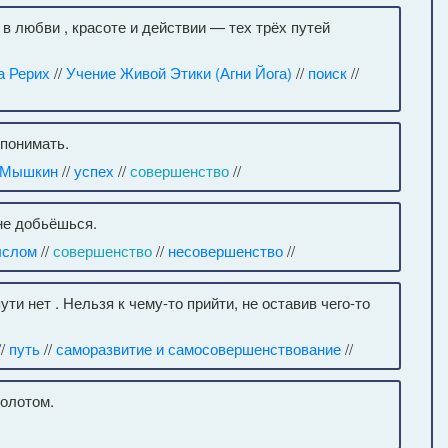
в любви , красоте и действии — тех трёх путей
а Рерих
//
Учение Живой Этики (Агни Йога)
//
поиск
//
 понимать.
 Мышкин
//
успех
//
совершенство
//
 не добьёшься.
ыслом
//
совершенство
//
несовершенство
//
ти нет . Нельзя к чему-то прийти, не оставив чего-то
//
путь
//
саморазвитие и самосовершенствование
//
болотом.