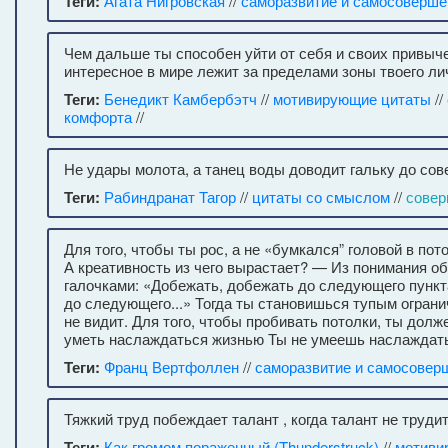
Теги:
Агата Нигровская
//
саморазвитие и самосоверше
Чем дальше ты способен уйти от себя и своих привыч
интересное в мире лежит за пределами зоны твоего ли
Теги:
Бенедикт Камбербэтч
//
мотивирующие цитаты
//
комфорта
//
Не удары молота, а танец воды доводит гальку до сов
Теги:
Рабиндранат Тагор
//
цитаты со смыслом
//
совер
Для того, чтобы ты рос, а не «бумкался” головой в по
А креативность из чего вырастает? — Из понимания о
галочками: «Добежать, добежать до следующего пункта
до следующего...» Тогда ты становишься тупым ограни
не видит. Для того, чтобы пробивать потолки, ты дол
уметь наслаждаться жизнью Ты не умеешь наслаждать
Теги:
Франц Вертфоллен
//
саморазвитие и самосовер
Тяжкий труд побеждает талант , когда талант не трудит
Теги:
Как громом пораженный (Thunderstruck)
//
мотиви