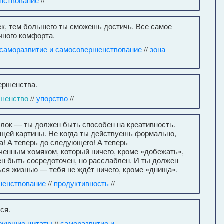
нствование
//
ек, тем большего ты сможешь достичь. Все самое
чного комфорта.
саморазвитие и самосовершенствование
//
зона
ершенства.
шенство
//
упорство
//
толок — ты должен быть способен на креативность.
бщей картины. Не когда ты действуешь формально,
! А теперь до следующего! А теперь
ченным хомяком, который ничего, кроме «добежать»,
жен быть сосредоточен, но расслаблен. И ты должен
ся жизнью — тебя не ждёт ничего, кроме «днища».
шенствование
//
продуктивность
//
ся.
рующие цитаты
//
саморазвитие и