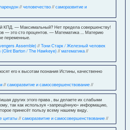
ларендон
//
человечество
//
саморазвитие и
ый КПД. — Максимальный? Нет предела совершенству!
тов — это сто процентов. — Математика ... Материю
ые переменные.
vengers Assemble)
//
Тони Старк / Железный человек
(Clint Barton / The Hawkeye)
//
математика
//
носят его к высотам познания Истины, качественно
м
//
саморазвитие и самосовершенствование
//
Лишая других этого права , вы делаете их слабыми
мому, так как используя «запрещённую» информацию,
которое принесёт пользу всему нашему виду.
е цитаты
//
саморазвитие и самосовершенствование
//