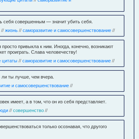
ь себя совершенным — значит убить себя.
//
жизнь
//
саморазвитие и самосовершенствование
//
я просто привыкла к ним. Иногда, конечно, возникают
жет проиграть. Слава человечеству!
 цитаты
//
саморазвитие и самосовершенствование
//
 ли ты лучше, чем вчера.
витие и самосовершенствование
//
век имеет, а в том, что он из себя представляет.
люди
//
совершенство
//
овершенствоваться только осознавая, что другого