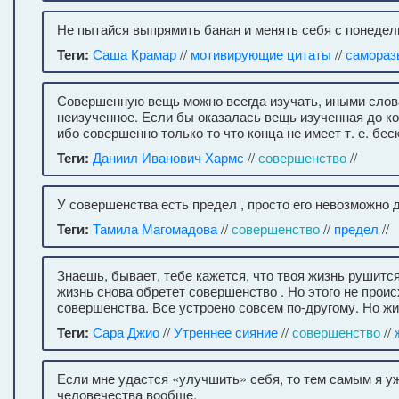
Не пытайся выпрямить банан и менять себя с понедел
Теги:
Саша Крамар
//
мотивирующие цитаты
//
самораз
Совершенную вещь можно всегда изучать, иными слов
неизученное. Если бы оказалась вещь изученная до к
ибо совершенно только то что конца не имеет т. е. бес
Теги:
Даниил Иванович Хармс
//
совершенство
//
У совершенства есть предел , просто его невозможно 
Теги:
Тамила Магомадова
//
совершенство
//
предел
//
Знаешь, бывает, тебе кажется, что твоя жизнь рушится
жизнь снова обретет совершенство . Но этого не проис
совершенства. Все устроено совсем по-другому. Но жи
Теги:
Сара Джио
//
Утреннее сияние
//
совершенство
//
Если мне удастся «улучшить» себя, то тем самым я у
человечества вообще.