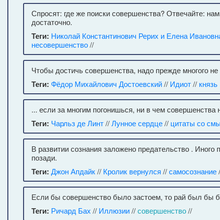
Спросят: где же поиски совершенства? Отвечайте: нам 
достаточно.
Теги:
Николай Константинович Рерих и Елена Ивановн
несовершенство
//
Чтобы достичь совершенства, надо прежде многого не
Теги:
Фёдор Михайлович Достоевский
//
Идиот
//
князь
... если за многим погонишься, ни в чем совершенства
Теги:
Чарльз де Линт
//
Лунное сердце
//
цитаты со см
В развитии сознания заложено предательство . Иного пу
позади.
Теги:
Джон Апдайк
//
Кролик вернулся
//
самосознание
Если бы совершенство было застоем, то рай был бы 
Теги:
Ричард Бах
//
Иллюзии
//
совершенство
//