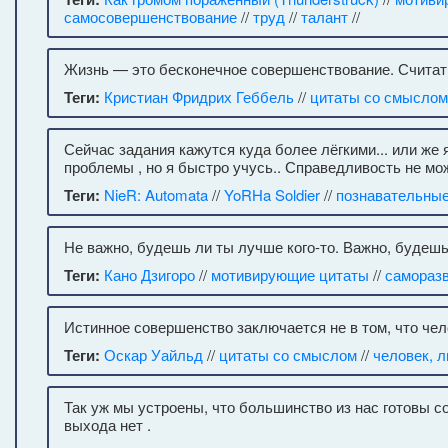
самосовершенствование
//
труд
//
талант
//
Жизнь — это бесконечное совершенствование. Считат
Теги:
Кристиан Фридрих Геббель
//
цитаты со смыслом
Сейчас задания кажутся куда более лёгкими... или же 
проблемы , но я быстро учусь.. Справедливость не мо
Теги:
NieR: Automata
//
YoRHa Soldier
//
познавательные
Не важно, будешь ли ты лучше кого-то. Важно, будешь
Теги:
Кано Дзигоро
//
мотивирующие цитаты
//
самораз
Истинное совершенство заключается не в том, что чело
Теги:
Оскар Уайльд
//
цитаты со смыслом
//
человек, 
Так уж мы устроены, что большинство из нас готовы с
выхода нет .