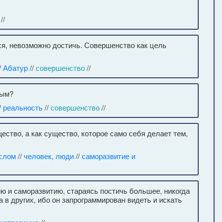
//
я, невозможно достичь. Совершенство как цель
/
Абатур
//
совершенство
//
ным?
/
реальность
//
совершенство
//
щество, а как существо, которое само себя делает тем,
слом
//
человек, люди
//
саморазвитие и
ю и саморазвитию, стараясь постичь большее, никогда
 в других, ибо он запрограммирован видеть и искать