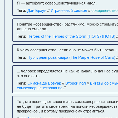
Я — артефакт; совершенствующийся идол.
Теги:
Дэн Браун
//
Утраченный символ
//
совершенство
Понятие «совершенство» растяжимо. Можно стремитьс
лишено смысла.
Теги:
Heroes of the Heroes of the Storm (HOTS) (HOTS)
/
К чему совершенство , если оно не может быть реаль
Теги:
Пурпурная роза Каира (The Purple Rose of Cairo)
/
... человек определяется не как изначально данное су
что оно есть.
Теги:
Симона де Бовуар
//
Второй пол
//
цитаты со смы
самосовершенствование
//
Тот, кто посвящает свою жизнь самосовершенствовани
не будет тратить свое время на поиски несовершенства
прекрасное , и к этому прекрасному стремиться.