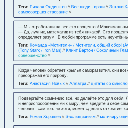
Теги:
Ричард Олдингтон
//
Все люди - враги
//
Энтони К
самосовершенствование
//
— Мы отработали на все сто процентов! Максимальн
— Да, лучник, математик из тебя никакой. Сто процен
определяет разум ! В любой программе есть неучтённ
Теги:
Команда «Мстители» / Мстители, общий сбор! (A
(Tony Stark / Iron Man)
//
Клинт Бартон / Соколиный Глаз 
совершенство
//
Когда человек обретает крылья саморазвития, они воз
преображая его природу.
Теги:
Анастасия Новых
//
Аллатра
//
цитаты со смысло
Подвергайте сомнению всё, но делайте это для себя. 
и неприспособленными к миру, чем вредите и себе са
человек , сам того не хотя, может сделать открытие, 
Теги:
Роман Хорошев
//
Эволюционизм
//
мотивирующи