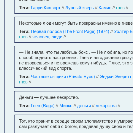
Теги:
Гарри Килворт
//
Лунный зверь
//
Камио
//
гнев
//
Некоторые люди могут быть прекрасны именно в гневе
Теги:
Первая полоса (The Front Page) (1974)
//
Уолтер Б
гнев
//
человек, люди
//
— Не знала, что ты любишь бокс . — Не любила, но п
способ поднять настроение . Гнев и негодование грызут
не взорвешься и не врежешь кому-нибудь. Плюс, это э
классический вид спорта.
Теги:
Частные сыщики (Private Eyes)
//
Энджи Эверетт
гнев
//
Деньги — лучшее лекарство.
Теги:
Гнев (Rage)
//
Минкс
//
деньги
//
лекарства
//
Тот, кто хранит в сердце своем злопамятство и умирает
сам разлучает себя с богом, предавая душу свою и те