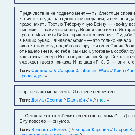
Предчувствие не подвело меня — ты блестяще справи
Я лично следил за ходом этой операции, и сейчас я д
право начать Третью Тибериумную Войну — «войну все
сын мой — нажми на кнопку. Впиши своё имя в Истор
врагов. Маховики Войны пришли в движение . Судьба 
в наших руках. «Филадельфия» — это только начало .
охватят планету, подобно пожару. Ни одна Синяя Зона
от нашего гнева, но тебе, сын мой, уготована особая 
захватить Северо-Восточную Синюю Зону. Секретное
уже ждёт твоего приказа. И не щади Г. С. Б. — они тог
Теги:
Command & Conquer 3: Tiberium Wars
//
Кейн (Kan
правосудие
//
Сэр, не надо меня злить. Я в гневе неприятен.
Теги:
Догма (Dogma)
//
Бартлби
//
я
//
гнев
//
— Сегодня кто-то избежит твоего гнева, мама? — Да, тв
Ему повезло — он умер.
Теги:
Вечность (Forever)
//
Конрад Карлайл
//
Глория К
саркастичные цитаты
//
гнев
//