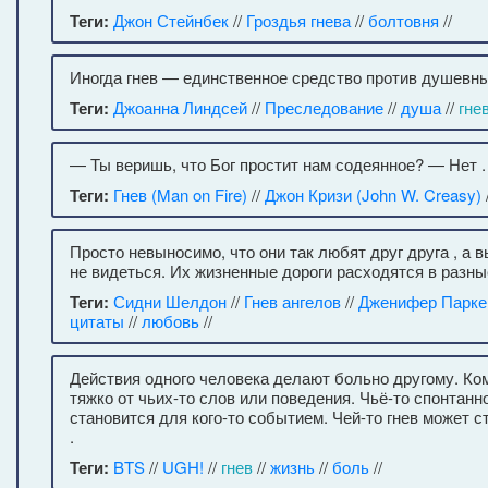
Теги:
Джон Стейнбек
//
Гроздья гнева
//
болтовня
//
Иногда гнев — единственное средство против душевны
Теги:
Джоанна Линдсей
//
Преследование
//
душа
//
гне
— Ты веришь, что Бог простит нам содеянное? — Нет .
Теги:
Гнев (Man on Fire)
//
Джон Кризи (John W. Creasy)
Просто невыносимо, что они так любят друг друга , а
не видеться. Их жизненные дороги расходятся в разны
Теги:
Сидни Шелдон
//
Гнев ангелов
//
Дженифер Парке
цитаты
//
любовь
//
Действия одного человека делают больно другому. Ко
тяжко от чьих-то слов или поведения. Чьё-то спонтан
становится для кого-то событием. Чей-то гнев может с
.
Теги:
BTS
//
UGH!
//
гнев
//
жизнь
//
боль
//