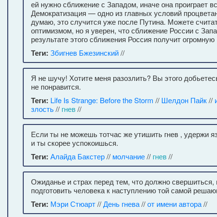
ей нужно сближение с Западом, иначе она проиграет в
Демократизация — одно из главных условий процветан
думаю, это случится уже после Путина. Можете счита
оптимизмом, но я уверен, что сближение России с Зап
результате этого сближения Россия получит огромную 
Теги:
Збигнев Бжезинский
//
Я не шучу! Хотите меня разозлить? Вы этого добьетесь
не понравится.
Теги:
Life Is Strange: Before the Storm
//
Шелдон Пайк
//
злость
//
гнев
//
Если ты не можешь тотчас же утишить гнев , удержи 
и ты скорее успокоишься.
Теги:
Алайда Бакстер
//
молчание
//
гнев
//
Ожиданье и страх перед тем, что должно свершиться, 
подготовить человека к наступлению той самой реша
Теги:
Мэри Стюарт
//
День гнева
//
от имени автора
//