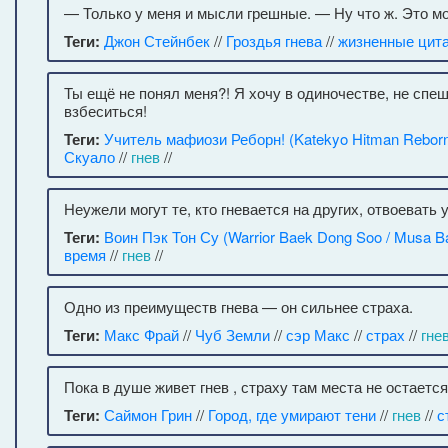
— Только у меня и мысли грешные. — Ну что ж. Это м
Теги:
Джон Стейнбек
//
Гроздья гнева
//
жизненные цит
Ты ещё не понял меня?! Я хочу в одиночестве, не спеш
взбеситься!
Теги:
Учитель мафиози Реборн! (Katekyo Hitman Reborn
Скуало
//
гнев
//
Неужели могут те, кто гневается на других, отвоевать 
Теги:
Воин Пэк Тон Су (Warrior Baek Dong Soo / Musa B
время
//
гнев
//
Одно из преимуществ гнева — он сильнее страха.
Теги:
Макс Фрай
//
Чуб Земли
//
сэр Макс
//
страх
//
гне
Пока в душе живет гнев , страху там места не остается
Теги:
Саймон Грин
//
Город, где умирают тени
//
гнев
//
с