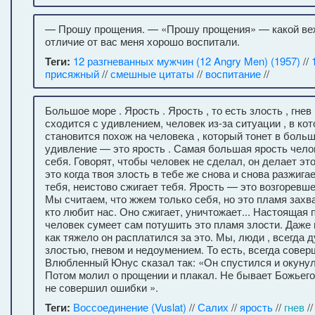
— Прошу прощения. — «Прошу прощения» — какой ве
отличие от вас меня хорошо воспитали.
Теги:
12 разгневанных мужчин (12 Angry Men) (1957)
//
присяжный
//
смешные цитаты
//
воспитание
//
Большое море . Ярость . Ярость , то есть злость , гнев
сходится с удивлением, человек из-за ситуации , в ко
становится похож на человека , который тонет в больш
удивление — это ярость . Самая большая ярость чело
себя. Говорят, чтобы человек не сделал, он делает эт
это когда твоя злость в тебе же снова и снова разжига
тебя, неистово сжигает тебя. Ярость — это возгоревш
Мы считаем, что жжем только себя, но это пламя захв
кто любит нас. Оно сжигает, уничтожает... Настоящая 
человек сумеет сам потушить это пламя злости. Даже 
как тяжело он расплатился за это. Мы, люди , всегда 
злостью, гневом и недоумением. То есть, всегда совер
Влюбленный Юнус сказал так: «Он спустился и окунул
Потом молил о прощении и плакал. Не бывает Божьего
не совершил ошибки ».
Теги:
Воссоединение (Vuslat)
//
Салих
//
ярость
//
гнев
/