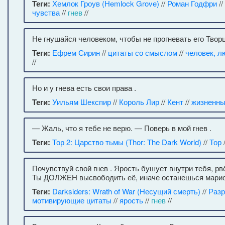
Теги:
Хемлок Гроув (Hemlock Grove)
//
Роман Годфри
//
чувства
//
гнев
//
Не гнушайся человеком, чтобы не прогневать его Твор
Теги:
Ефрем Сирин
//
цитаты со смыслом
//
человек, л
//
Но и у гнева есть свои права .
Теги:
Уильям Шекспир
//
Король Лир
//
Кент
//
жизненны
— Жаль, что я тебе не верю. — Поверь в мой гнев .
Теги:
Тор 2: Царство тьмы (Thor: The Dark World)
//
Тор
Почувствуй свой гнев . Ярость бушует внутри тебя, рв
Ты ДОЛЖЕН высвободить её, иначе останешься марио
Теги:
Darksiders: Wrath of War (Несущий смерть)
//
Раз
мотивирующие цитаты
//
ярость
//
гнев
//