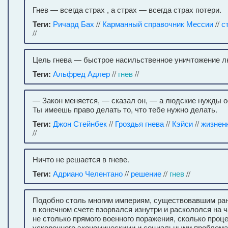
Гнев — всегда страх , а страх — всегда страх потери.
Теги:
Ричард Бах
//
Карманный справочник Мессии
//
с
//
Цель гнева — быстрое насильственное уничтожение лю
Теги:
Альфред Адлер
//
гнев
//
— Закон меняется, — сказал он, — а людские нужды 
Ты имеешь право делать то, что тебе нужно делать.
Теги:
Джон Стейнбек
//
Гроздья гнева
//
Кэйси
//
жизнен
//
Ничто не решается в гневе.
Теги:
Адриано Челентано
//
решение
//
гнев
//
Подобно столь многим империям, существовавшим ран
в конечном счете взорвался изнутри и раскололся на ч
не столько прямого военного поражения, сколько проц
ускоренного экономическими и социальными проблема