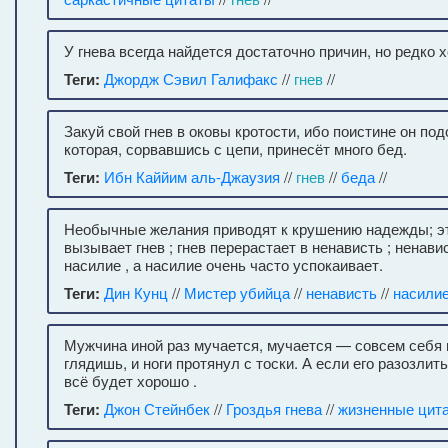
У гнева всегда найдется достаточно причин, но редко 
Теги:
Джордж Сэвил Галифакс
//
гнев
//
Закуй свой гнев в оковы кротости, ибо поистине он под
которая, сорвавшись с цепи, принесёт много бед.
Теги:
Ибн Каййим аль-Джаузия
//
гнев
//
беда
//
Необычные желания приводят к крушению надежды; эт
вызывает гнев ; гнев перерастает в ненависть ; ненав
насилие , а насилие очень часто успокаивает.
Теги:
Дин Кунц
//
Мистер убийца
//
ненависть
//
насили
Мужчина иной раз мучается, мучается — совсем себя 
глядишь, и ноги протянул с тоски. А если его разозлить
всё будет хорошо .
Теги:
Джон Стейнбек
//
Гроздья гнева
//
жизненные цит