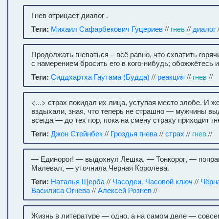
Гнев отрицает диалог .
Теги:
Михаил Сафарбекович Гуцериев
//
гнев
//
диалог
/
Продолжать гневаться – всё равно, что схватить горяч
с намерением бросить его в кого-нибудь; обожжётесь 
Теги:
Сиддхартха Гаутама (Будда)
//
реакция
//
гнев
//
<...> страх покидал их лица, уступая место злобе. И 
вздыхали, зная, что теперь не страшно — мужчины выд
всегда — до тех пор, пока на смену страху приходит гне
Теги:
Джон Стейнбек
//
Гроздья гнева
//
страх
//
гнев
//
— Единорог! — выдохнул Лешка. — Тонкорог, — попра
Малевал, — уточнила Черная Королева.
Теги:
Наталья Щерба
//
Часодеи. Часовой ключ
//
Чёрн
Василиса Огнева
//
Алексей Рознев
//
Жизнь в литературе — одно, а на самом деле — совсе