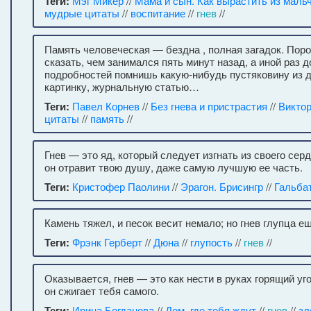
Теги:
Мэг Микер
//
Мама и сын. Как вырастить из маль
мудрые цитаты
//
воспитание
//
гнев
//
Память человеческая — бездна , полная загадок. Пор
сказать, чем занимался пять минут назад, а иной раз 
подробностей помнишь какую-нибудь пустяковину из д
картинку, журнальную статью…
Теги:
Павел Корнев
//
Без гнева и пристрастия
//
Виктор
цитаты
//
память
//
Гнев — это яд, который следует изгнать из своего серд
он отравит твою душу, даже самую лучшую ее часть.
Теги:
Кристофер Паолини
//
Эрагон. Брисингр
//
Гальба
Камень тяжел, и песок весит немало; но гнев глупца е
Теги:
Фрэнк Герберт
//
Дюна
//
глупость
//
гнев
//
Оказывается, гнев — это как нести в руках горящий уго
он сжигает тебя самого.
Теги:
Ирина Богданова
//
Дом, где тебя ждут
//
гнев
//
зл