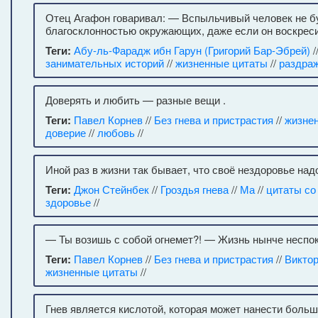
Отец Агафон говаривал: — Вспыльчивый человек не б
благосклонностью окружающих, даже если он воскреси
Теги:
Абу-ль-Фарадж ибн Гарун (Григорий Бар-Эбрей)
/
занимательных историй
//
жизненные цитаты
//
раздра
Доверять и любить — разные вещи .
Теги:
Павел Корнев
//
Без гнева и пристрастия
//
жизне
доверие
//
любовь
//
Иной раз в жизни так бывает, что своё нездоровье над
Теги:
Джон Стейнбек
//
Гроздья гнева
//
Ма
//
цитаты с
здоровье
//
— Ты возишь с собой огнемет?! — Жизнь нынче неспок
Теги:
Павел Корнев
//
Без гнева и пристрастия
//
Виктор
жизненные цитаты
//
Гнев является кислотой, которая может нанести больш