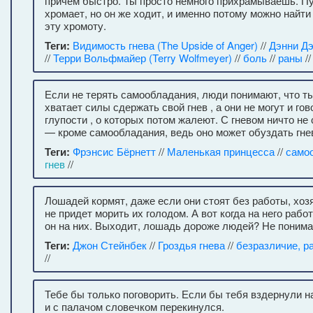
причем быстро. Ты просто немного прихрамываешь. П
хромает, но он же ходит, и именно потому можно найт
эту хромоту.
Теги:
Видимость гнева (The Upside of Anger)
//
Дэнни Дэ
//
Терри Вольфмайер (Terry Wolfmeyer)
//
боль
//
раны
//
Если не терять самообладания, люди понимают, что ты
хватает силы сдержать свой гнев , а они не могут и гов
глупости , о которых потом жалеют. С гневом ничто не
— кроме самообладания, ведь оно может обуздать гнев
Теги:
Фрэнсис Бёрнетт
//
Маленькая принцесса
//
само
гнев
//
Лошадей кормят, даже если они стоят без работы, хозя
не придет морить их голодом. А вот когда на него рабо
он на них. Выходит, лошадь дороже людей? Не понимаю
Теги:
Джон Стейнбек
//
Гроздья гнева
//
безразличие, 
//
Тебе бы только поговорить. Если бы тебя вздернули н
и с палачом словечком перекинулся.