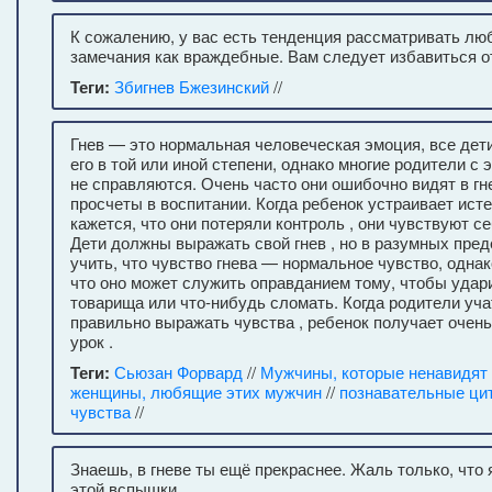
К сожалению, у вас есть тенденция рассматривать лю
замечания как враждебные. Вам следует избавиться от
Теги:
Збигнев Бжезинский
//
Гнев — это нормальная человеческая эмоция, все дет
его в той или иной степени, однако многие родители с 
не справляются. Очень часто они ошибочно видят в гн
просчеты в воспитании. Когда ребенок устраивает ист
кажется, что они потеряли контроль , они чувствуют 
Дети должны выражать свой гнев , но в разумных пред
учить, что чувство гнева — нормальное чувство, однако
что оно может служить оправданием тому, чтобы удари
товарища или что-нибудь сломать. Когда родители уча
правильно выражать чувства , ребенок получает очен
урок .
Теги:
Сьюзан Форвард
//
Мужчины, которые ненавидят 
женщины, любящие этих мужчин
//
познавательные ци
чувства
//
Знаешь, в гневе ты ещё прекраснее. Жаль только, что 
этой вспышки.