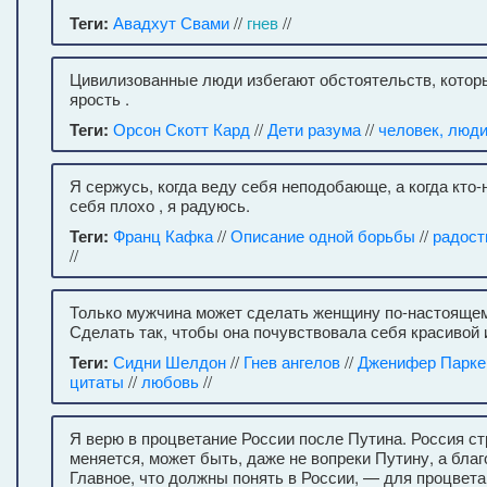
Теги:
Авадхут Свами
//
гнев
//
Цивилизованные люди избегают обстоятельств, которы
ярость .
Теги:
Орсон Скотт Кард
//
Дети разума
//
человек, люд
Я сержусь, когда веду себя неподобающе, а когда кто-
себя плохо , я радуюсь.
Теги:
Франц Кафка
//
Описание одной борьбы
//
радост
//
Только мужчина может сделать женщину по-настоящем
Сделать так, чтобы она почувствовала себя красивой 
Теги:
Сидни Шелдон
//
Гнев ангелов
//
Дженифер Парке
цитаты
//
любовь
//
Я верю в процветание России после Путина. Россия с
меняется, может быть, даже не вопреки Путину, а благ
Главное, что должны понять в России, — для процвета