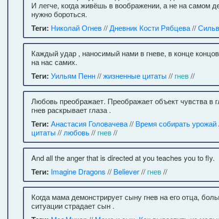
И легче, когда живёшь в воображении, а не на самом д
нужно бороться.
Теги:
Николай Огнев
//
Дневник Кости Рябцева
//
Силь
Каждый удар , наносимый нами в гневе, в конце концо
на нас самих.
Теги:
Уильям Пенн
//
жизненные цитаты
//
гнев
//
Любовь преображает. Преображает объект чувства в г
гнев раскрывает глаза .
Теги:
Анастасия Головачева
//
Время собирать урожай
цитаты
//
любовь
//
гнев
//
And all the anger that is directed at you teaches you to fly.
Теги:
Imagine Dragons
//
Believer
//
гнев
//
Когда мама демонстрирует сыну гнев на его отца, боль
ситуации страдает сын .