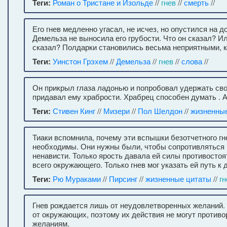
Теги:
Роман о Тристане и Изольде
//
гнев
//
смерть
//
Его гнев медленно угасал, не исчез, но опустился на 
Демельза не выносила его грубости. Что он сказал? Ил
сказал? Полдарки становились весьма неприятными, к
Теги:
Уинстон Грэхем
//
Демельза
//
гнев
//
слова
//
Он прикрыл глаза ладонью и попробовал удержать свой 
придавал ему храбрости. Храбрец способен думать . А
Теги:
Стивен Кинг
//
Мизери
//
Пол Шелдон
//
жизненны
Тиаки вспомнила, почему эти вспышки безотчетного г
необходимы. Они нужны были, чтобы сопротивляться
ненависти. Только ярость давала ей силы противосто
всего окружающего. Только гнев мог указать ей путь к 
Теги:
Рю Мураками
//
Пирсинг
//
жизненные цитаты
//
гн
Гнев рождается лишь от неудовлетворенных желаний. 
от окружающих, поэтому их действия не могут против
желаниям.