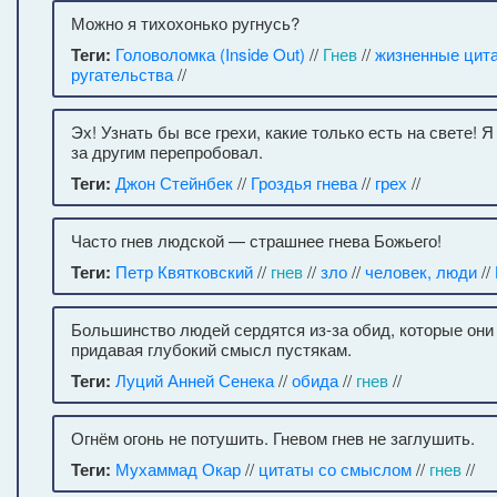
Можно я тихохонько ругнусь?
Теги:
Головоломка (Inside Out)
//
Гнев
//
жизненные цит
ругательства
//
Эх! Узнать бы все грехи, какие только есть на свете! Я
за другим перепробовал.
Теги:
Джон Стейнбек
//
Гроздья гнева
//
грех
//
Часто гнев людской — страшнее гнева Божьего!
Теги:
Петр Квятковский
//
гнев
//
зло
//
человек, люди
//
Большинство людей сердятся из-за обид, которые они
придавая глубокий смысл пустякам.
Теги:
Луций Анней Сенека
//
обида
//
гнев
//
Огнём огонь не потушить. Гневом гнев не заглушить.
Теги:
Мухаммад Окар
//
цитаты со смыслом
//
гнев
//