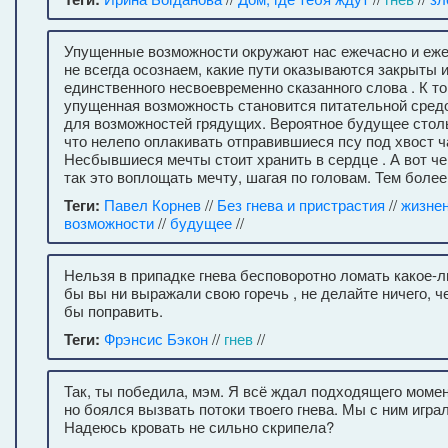
Упущенные возможности окружают нас ежечасно и еж
не всегда осознаем, какие пути оказываются закрыты и
единственного несвоевременно сказанного слова . К т
упущенная возможность становится питательной сред
для возможностей грядущих. Вероятное будущее столь
что нелепо оплакивать отправившиеся псу под хвост ч
Несбывшиеся мечты стоит хранить в сердце . А вот чег
так это воплощать мечту, шагая по головам. Тем более
Теги:
Павел Корнев
//
Без гнева и пристрастия
//
жизне
возможности
//
будущее
//
Нельзя в припадке гнева бесповоротно ломать какое-ли
бы вы ни выражали свою горечь , не делайте ничего, ч
бы поправить.
Теги:
Фрэнсис Бэкон
//
гнев
//
Так, ты победила, мэм. Я всё ждал подходящего момен
но боялся вызвать потоки твоего гнева. Мы с ним играл
Надеюсь кровать не сильно скрипела?