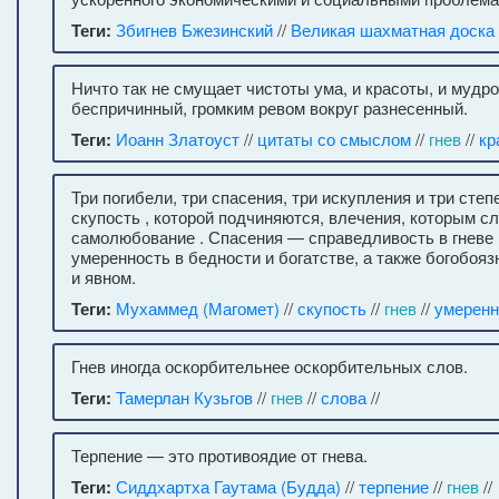
Теги:
Збигнев Бжезинский
//
Великая шахматная доска
Ничто так не смущает чистоты ума, и красоты, и мудрос
беспричинный, громким ревом вокруг разнесенный.
Теги:
Иоанн Златоуст
//
цитаты со смыслом
//
гнев
//
кр
Три погибели, три спасения, три искупления и три сте
скупость , которой подчиняются, влечения, которым сл
самолюбование . Спасения — справедливость в гневе 
умеренность в бедности и богатстве, а также богобояз
и явном.
Теги:
Мухаммед (Магомет)
//
скупость
//
гнев
//
умеренн
Гнев иногда оскорбительнее оскорбительных слов.
Теги:
Тамерлан Кузьгов
//
гнев
//
слова
//
Терпение — это противоядие от гнева.
Теги:
Сиддхартха Гаутама (Будда)
//
терпение
//
гнев
//