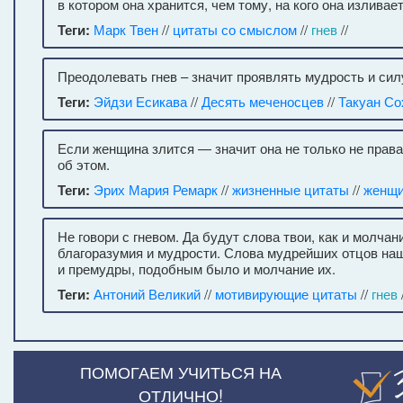
в котором она хранится, чем тому, на кого она изливает
Теги:
Марк Твен
//
цитаты со смыслом
//
гнев
//
Преодолевать гнев – значит проявлять мудрость и сил
Теги:
Эйдзи Есикава
//
Десять меченосцев
//
Такуан Со
Если женщина злится — значит она не только не права 
об этом.
Теги:
Эрих Мария Ремарк
//
жизненные цитаты
//
женщ
Не говори с гневом. Да будут слова твои, как и молчан
благоразумия и мудрости. Слова мудрейших отцов на
и премудры, подобным было и молчание их.
Теги:
Антоний Великий
//
мотивирующие цитаты
//
гнев
/
ПОМОГАЕМ УЧИТЬСЯ НА
ОТЛИЧНО!