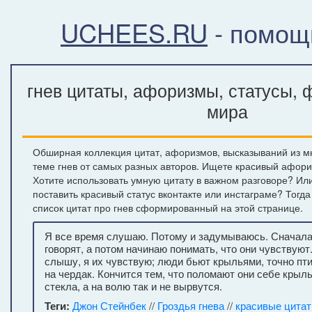
UCHEES.RU
- помощ
гнев цитаты, афоризмы, статусы, 
мира
Обширная коллекция цитат, афоризмов, высказываний из м
теме гнев от самых разных авторов. Ищете красивый афори
Хотите использовать умную цитату в важном разговоре? Ил
поставить красивый статус вконтакте или инстаграме? Тогд
список цитат про гнев сформированный на этой странице.
Я все время слушаю. Потому и задумываюсь. Сначала
говорят, а потом начинаю понимать, что они чувствуют
слышу, я их чувствую; люди бьют крыльями, точно пт
на чердак. Кончится тем, что поломают они себе крыл
стекла, а на волю так и не вырвутся.
Теги:
Джон Стейнбек
//
Гроздья гнева
//
красивые цита