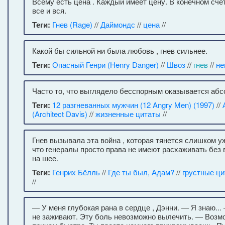
Всему есть цена . Каждый имеет цену. В конечном сче
все и вся.
Теги:
Гнев (Rage)
//
Даймондс
//
цена
//
Какой бы сильной ни была любовь , гнев сильнее.
Теги:
Опасный Генри (Henry Danger)
//
Швоз
//
гнев
//
не
Часто то, что выглядело бесспорным оказывается аб
Теги:
12 разгневанных мужчин (12 Angry Men) (1997)
//
(Architect Davis)
//
жизненные цитаты
//
Гнев вызывала эта война , которая тянется слишком уж
что генералы просто права не имеют расхаживать без
на шее.
Теги:
Генрих Бёлль
//
Где ты был, Адам?
//
грустные ц
//
— У меня глубокая рана в сердце , Дэнни. — Я знаю...
не заживают. Эту боль невозможно вылечить. — Возмо