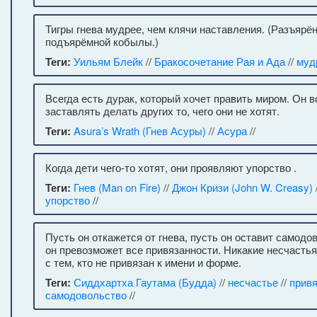
Тигры гнева мудрее, чем клячи наставления. (Разъярё
подъярёмной кобылы.)
Теги:
Уильям Блейк
//
Бракосочетание Рая и Ада
//
муд
Всегда есть дурак, который хочет править миром. Он в
заставлять делать других то, чего они не хотят.
Теги:
Asura’s Wrath (Гнев Асуры)
//
Асура
//
Когда дети чего-то хотят, они проявляют упорство .
Теги:
Гнев (Man on Fire)
//
Джон Кризи (John W. Creasy)
упорство
//
Пусть он откажется от гнева, пусть он оставит самодов
он превозможет все привязанности. Никакие несчасть
с тем, кто не привязан к имени и форме.
Теги:
Сиддхартха Гаутама (Будда)
//
несчастье
//
прив
самодовольство
//