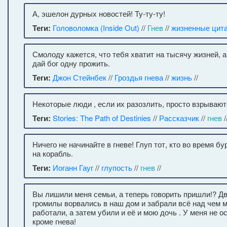
А, эшелон дурных новостей! Ту-ту-ту!
Теги:
Головоломка (Inside Out)
//
Гнев
//
жизненные цит
Смолоду кажется, что тебя хватит на тысячу жизней, а
дай бог одну прожить.
Теги:
Джон Стейнбек
//
Гроздья гнева
//
жизнь
//
Некоторые люди , если их разозлить, просто взрывают
Теги:
Stories: The Path of Destinies
//
Рассказчик
//
гнев
/
Ничего не начинайте в гневе! Глуп тот, кто во время бу
на корабль.
Теги:
Иоганн Гауг
//
глупость
//
гнев
//
Вы лишили меня семьи, а теперь говорить пришли!? Дв
громилы ворвались в наш дом и забрали всё над чем 
работали, а затем убили и её и мою дочь . У меня не о
кроме гнева!