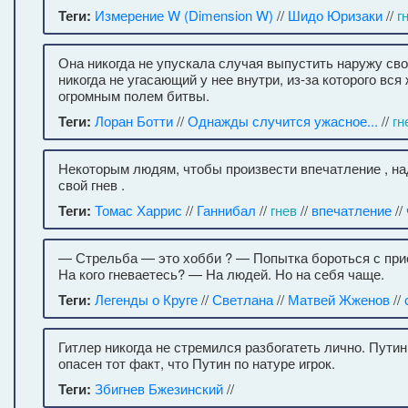
Теги:
Измерение W (Dimension W)
//
Шидо Юризаки
//
г
Она никогда не упускала случая выпустить наружу свой
никогда не угасающий у нее внутри, из-за которого вся
огромным полем битвы.
Теги:
Лоран Ботти
//
Однажды случится ужасное...
//
гн
Некоторым людям, чтобы произвести впечатление , н
свой гнев .
Теги:
Томас Харрис
//
Ганнибал
//
гнев
//
впечатление
//
— Стрельба — это хобби ? — Попытка бороться с при
На кого гневаетесь? — На людей. Но на себя чаще.
Теги:
Легенды о Круге
//
Светлана
//
Матвей Жженов
//
Гитлер никогда не стремился разбогатеть лично. Путин
опасен тот факт, что Путин по натуре игрок.
Теги:
Збигнев Бжезинский
//