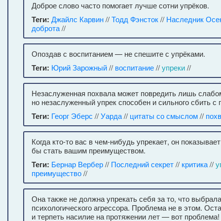
Доброе слово часто помогает лучше сотни упрёков.
Теги:
Джайлс Карвин
//
Тодд Фэнсток
//
Наследник Осе
доброта
//
Опоздав с воспитанием — не спешите с упрёками.
Теги:
Юрий Зарожный
//
воспитание
//
упреки
//
Незаслуженная похвала может повредить лишь слабо
но незаслуженный упрек способен и сильного сбить с 
Теги:
Георг Эберс
//
Уарда
//
цитаты со смыслом
//
пох
Когда кто-то вас в чем-нибудь упрекает, он показывает
бы стать вашим преимуществом.
Теги:
Бернар Вербер
//
Последний секрет
//
критика
//
у
преимущество
//
Она также не должна упрекать себя за то, что выбрал
психологического агрессора. Проблема не в этом. Ост
и терпеть насилие на протяжении лет — вот проблема!