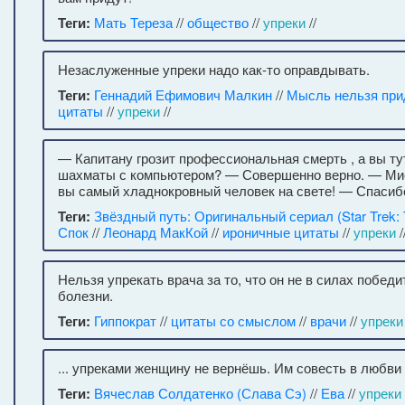
Теги:
Мать Тереза
//
общество
//
упреки
//
Незаслуженные упреки надо как-то оправдывать.
Теги:
Геннадий Ефимович Малкин
//
Мысль нельзя при
цитаты
//
упреки
//
— Капитану грозит профессиональная смерть , а вы тут
шахматы с компьютером? — Совершенно верно. — Мис
вы самый хладнокровный человек на свете! — Спасибо
Теги:
Звёздный путь: Оригинальный сериал (Star Trek: T
Спок
//
Леонард МакКой
//
ироничные цитаты
//
упреки
/
Нельзя упрекать врача за то, что он не в силах побед
болезни.
Теги:
Гиппократ
//
цитаты со смыслом
//
врачи
//
упреки
... упреками женщину не вернёшь. Им совесть в любви 
Теги:
Вячеслав Солдатенко (Слава Сэ)
//
Ева
//
упреки