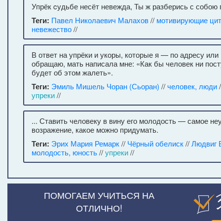
Упрёк cудьбе несёт невежда, Ты ж разберись с собою 
Теги:
Павел Николаевич Малахов
//
мотивирующие ци
невежество
//
В ответ на упрёки и укоры, которые я — по адресу или
обращаю, мать написала мне: «Как бы человек ни пост
будет об этом жалеть».
Теги:
Эмиль Мишель Чоран (Сьоран)
//
человек, люди
/
упреки
//
... Ставить человеку в вину его молодость — самое н
возражение, какое можно придумать.
Теги:
Эрих Мария Ремарк
//
Чёрный обелиск
//
Людвиг 
молодость, юность
//
упреки
//
ПОМОГАЕМ УЧИТЬСЯ НА
ОТЛИЧНО!