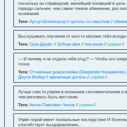
поскольку он справедлив: малейший попавший в цель 
гораздо сильнее, чем самое тяжкое обвинение, раз оно
оснований.
Теги:
Артур Шопенгауэр
//
цитаты со смыслом
//
обвин
Выслушивать поучения от кого-то моложе тебя всегда 
Теги:
Грэм Джойс
//
Зубная фея
//
поучения
//
упреки
//
— И почему я не отдала тебя отцу? — Чтобы его попре
точно.
Теги:
Отчаянные домохозяйки (Desperate Housewives)
Джули Мэйер
//
ироничные цитаты
//
упреки
//
Лучше снести упрёки в излишнем сентиментализме и в
чем рисковать быть жестоким.
Теги:
Антон Павлович Чехов
//
упреки
//
Упрёк порой имеет похвальные последствия И болезнь
способствует выздоровлению...