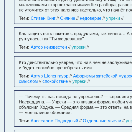
мальчишками-старшеклассниками без разбора, разве о
не утомится от этих нагоняев настолько, что начнёт по
Теги:
Стивен Кинг
//
Сияние
//
недоверие
//
упреки
//
Как тащить пять пакетов с продуктами, так ничего… А 
ругнулась, так ''Ты же девушка''
Теги:
Автор неизвестен
//
упреки
//
Кто действительно уверен, что ни в чем не заслуживае
и будет спокойно пренебрегать ими.
Теги:
Артур Шопенгауэр
//
Афоризмы житейской мудро
смыслом
//
спокойствие
//
упреки
//
— Почему ты нас никогда не упрекаешь? — спросили 
Насреддина. — Упреки — это низшая форма любви учи
объяснил Ходжа. — Средняя форма — это ответы на в
— молчаливое обожание .
Теги:
Авессалом Подводный
//
Отдельные мысли
//
уп