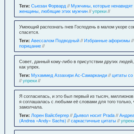
Теги:
Сьюзан Форвард
//
Мужчины, которые ненавидят 
женщины, любящие этих мужчин
//
упреки
//
Умеющий распознать гнев Господень в малом укоре со
спасется.
Теги:
Авессалом Подводный
//
Избранные афоризмы
/
порицание
//
Совет, данный кому-либо в присутствии других людей
как упрек.
Теги:
Мухаммед Аззахири Ас-Самарканди
//
цитаты со
//
упреки
//
Я согласилась, и это был первый из тысяч, миллионов 
я соглашалась с любыми её словами для того только,
замолчала.
Теги:
Лорен Вайсбергер
//
Дьявол носит Prada
//
Андреа
(Andrea «Andy» Sachs)
//
саркастичные цитаты
//
упрек