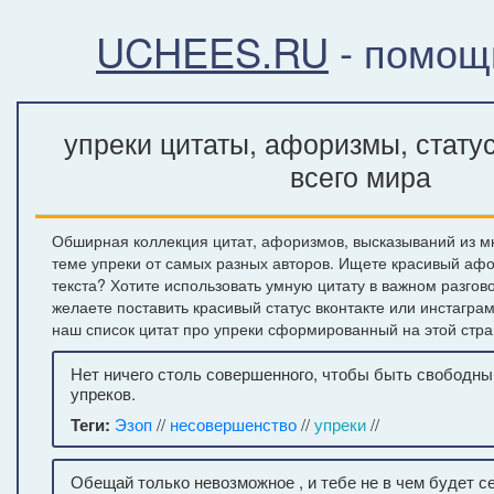
UCHEES.RU
- помощ
упреки цитаты, афоризмы, стату
всего мира
Обширная коллекция цитат, афоризмов, высказываний из м
теме упреки от самых разных авторов. Ищете красивый афо
текста? Хотите использовать умную цитату в важном разгов
желаете поставить красивый статус вконтакте или инстагра
наш список цитат про упреки сформированный на этой стра
Нет ничего столь совершенного, чтобы быть свободны
упреков.
Теги:
Эзоп
//
несовершенство
//
упреки
//
Обещай только невозможное , и тебе не в чем будет с