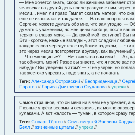
— Мне хочется знать, скоро ли женщина забывает стр
человека: на другой день после разлуки с ним, через 
месяц... имел ли право Гамлет сказать матери, что он
еще не износила» и так далее. — На ваш вопрос я вам 
Сергеич; можете думать обо мне, что вам угодно. — Об
думать с уважением; но женщины вообще, после вашег
теряют в глазах моих. — Да какой мой поступок? Вы ни
Эти «кроткие, нежные взгляды», этот сладкий любовн
каждое слово чередуется с глубоким вздохом, — эти кл
это через месяц повторяется другому, как выученный у
— Что «женщины»? — Ничтожество вам имя ! — Ах, ка
так обижать меня? Разве вы знаете, что я после вас п
нибудь? Вы уверены в этом? — Я не уверен, но полаг
так жестоко упрекать, надо знать, а не полагать.
Теги:
Александр Островский
//
Бесприданница
//
Серге
Паратов
//
Лариса Дмитриевна Огудалова
//
упреки
//
Самое страшное, что он меня ни в чём не упрекает, а н
Гневные упрёки весомы и осязаемы, их можно опроверг
кулаками. А вот жалость — туман , в котором сразу те
Теги:
Стюарт Тёртон
//
Семь смертей Эвелины Хардка
Белл
//
жизненные цитаты
//
упреки
//