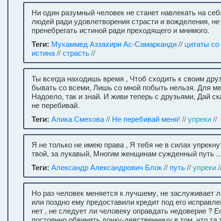
Ни один разумный человек не станет навлекать на себ
людей ради удовлетворения страсти и вожделения, не
пренебрегать истиной ради преходящего и мнимого.
Теги:
Мухаммед Аззахири Ас-Самарканди
//
цитаты со
истина
//
страсть
//
Ты всегда находишь время , Чтоб сходить к своим друз
бывать со всеми, Лишь со мной побыть нельзя. Для ме
Надоело, так и знай. И живи теперь с друзьями, Дай ск
не перебивай.
Теги:
Алика Смехова
//
Не перебивай меня!
//
упреки
//
Я не только не имею права , Я тебя не в силах упрекн
твой, за лукавый, Многим женщинам сужденный путь ..
Теги:
Александр Александрович Блок
//
путь
//
упреки
/
Но раз человек меняется к лучшему, не заслуживает л
или поздно ему предоставили кредит под его исправле
нет , не следует ли человеку оправдать недоверие ? Е
постоянно обвинять дочку-девственницу в том, что та 