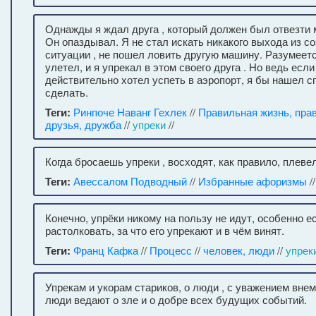
Однажды я ждал друга , который должен был отвезти 
Он опаздывал. Я не стал искать никакого выхода из с
ситуации , не пошел ловить другую машину. Разумеет
улетел, и я упрекал в этом своего друга . Но ведь если
действительно хотел успеть в аэропорт, я бы нашел сп
сделать.
Теги:
Ринпоче Наванг Гехлек
//
Правильная жизнь, пра
друзья, дружба
//
упреки
//
Когда бросаешь упреки , восходят, как правило, плеве
Теги:
Авессалом Подводный
//
Избранные афоризмы
/
Конечно, упрёки никому на пользу не идут, особенно е
растолковать, за что его упрекают и в чём винят.
Теги:
Франц Кафка
//
Процесс
//
человек, люди
//
упрек
Упрекам и укорам стариков, о люди , с уважением внем
люди ведают о зле и о добре всех будущих событий.