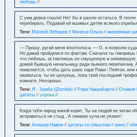
любовь
//
С ума девка сошла! Нет бы в школе остаться. В тепле
перебирать. Подавай ей вшивых детёв всякого отребья
Теги:
Матвей Лебедев
//
Мачеха Ольги
//
жизненные ц
— Прошу, ругай меня вполголоса. — О, я позволю суди
Но давай пройдемся по фактам. Сначала ты говоришь 
что любишь, оставляешь ее смущенную и онемевшую,
домой бывшую начальницу ради пьяного перепихона. А
появляется, чтобы дать шанс паре Рави / Пейтон, или 
назваться, ты ее целуешь, пока твой последний трофе
комнате. Нехорошо.
Теги:
Я - Зомби (iZombie)
//
Рави Чакрабарти
//
Оливия
цитаты
//
упреки
//
Когда тебя народ виной корит, Ты на людей не затаи о
исправиться не стыд , А лживая хула не уязвит!
Теги:
Алишер Навои
//
цитаты со смыслом
//
вина
//
об