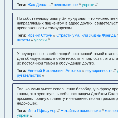
Теги:
Жак Деваль
//
невозможное
//
упреки
//
По собственному опыту Зигмунд знал, что множествен
направляемых пациентом в адрес других, свидетельств
приверженности самоупрекам.
Теги:
Ирвинг Стоун
//
Страсти ума, или Жизнь Фрейда
/
цитаты
//
упреки
//
У неуверенных в себе людей постоянной темой станови
Для обнаруживших в себе низость и подлость , это ст
их постоянной темой в обсуждении других.
Теги:
Евгений Витальевич Антонюк
//
неуверенность
//
ругательство
//
Только мама умеет совершенно безобидную фразу про
тоном, что чувствуешь себя настоящим Джейком Салл
променял родную планету и человечество на трехмет
недокошек.
Теги:
Инга Пфлаумер
//
Нетайные поклонники
//
жизнен
упреки
//