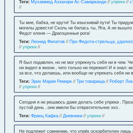
Теги:
Мухаммед Аззахири Ас-Самарканди
//
упреки
//
с
//
Ты мне, бабка, не крути! Ты изыскивай пути! Ты приду
могилы довести! Сколь не билась ты, Яга, А не вышло
Федот оленя — Драгоценные рога!
Теги:
Леонид Филатов
//
Про Федота-стрельца, удалог
//
упреки
//
Я был подавлен, но не мог упрекнуть себя ни в чем. Че
ни видел в жизни , чего только ни пережил! И я знал: 
за все, что делаешь, или вообще не упрекать себя ни в
Теги:
Эрих Мария Ремарк
//
Три товарища
//
Роберт Ло
//
упреки
//
Сегодня я не решаюсь даже делать себе упреки . Проз
пустой день , они имели бы отвратительное эхо .
Теги:
Франц Кафка
//
Дневники
//
упреки
//
Не подлежит сомнению, что упрёк оскорбителен лишь 