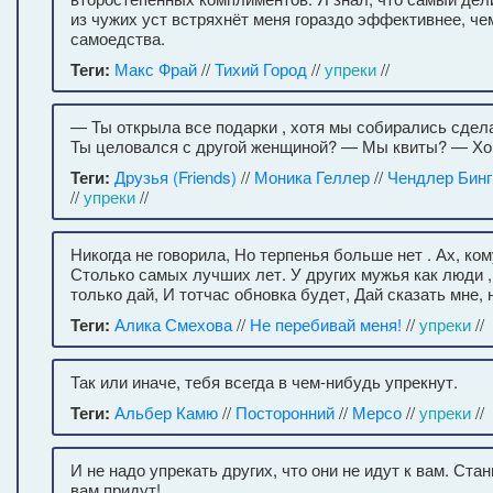
из чужих уст встряхнёт меня гораздо эффективнее, ч
самоедства.
Теги:
Макс Фрай
//
Тихий Город
//
упреки
//
— Ты открыла все подарки , хотя мы собирались сдел
Ты целовался с другой женщиной? — Мы квиты? — Хо
Теги:
Друзья (Friends)
//
Моника Геллер
//
Чендлер Бинг
//
упреки
//
Никогда не говорила, Но терпенья больше нет . Ах, ко
Столько самых лучших лет. У других мужья как люди 
только дай, И тотчас обновка будет, Дай сказать мне, 
Теги:
Алика Смехова
//
Не перебивай меня!
//
упреки
//
Так или иначе, тебя всегда в чем-нибудь упрекнут.
Теги:
Альбер Камю
//
Посторонний
//
Мерсо
//
упреки
//
И не надо упрекать других, что они не идут к вам. Стан
вам придут!