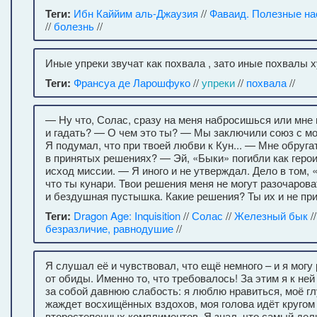
Теги:
Ибн Каййим аль-Джаузия
//
Фаваид. Полезные на
//
болезнь
//
Иные упреки звучат как похвала , зато иные похвалы 
Теги:
Франсуа де Ларошфуко
//
упреки
//
похвала
//
— Ну что, Солас, сразу на меня набросишься или мне 
и гадать? — О чем это ты? — Мы заключили союз с м
Я подумал, что при твоей любви к Кун... — Мне обруга
в принятых решениях? — Эй, «Быки» погибли как геро
исход миссии. — Я иного и не утверждал. Дело в том,
что ты кунари. Твои решения меня не могут разочаров
и бездушная пустышка. Какие решения? Ты их и не при
Теги:
Dragon Age: Inquisition
//
Солас
//
Железный бык
/
безразличие, равнодушие
//
Я слушал её и чувствовал, что ещё немного – и я могу
от обиды. Именно то, что требовалось! За этим я к ней
за собой давнюю слабость: я люблю нравиться, моё г
жаждет восхищённых вздохов, моя голова идёт кругом
второстепенных комплиментов. Я знал, что самый дел