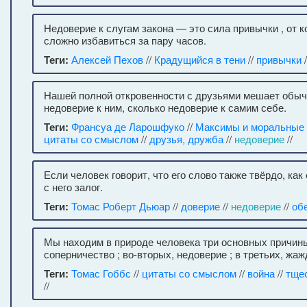
Недоверие к слугам закона — это сила привычки , от 
сложно избавиться за пару часов.
Теги:
Алексей Пехов
//
Крадущийся в тени
//
привычки
/
Нашей полной откровенности с друзьями мешает обыч
недоверие к ним, сколько недоверие к самим себе.
Теги:
Франсуа де Ларошфуко
//
Максимы и моральные
цитаты со смыслом
//
друзья, дружба
//
недоверие
//
Если человек говорит, что его слово также твёрдо, как 
с него залог.
Теги:
Томас Роберт Дьюар
//
доверие
//
недоверие
//
об
Мы находим в природе человека три основных причины
соперничество ; во-вторых, недоверие ; в третьих, жа
Теги:
Томас Гоббс
//
цитаты со смыслом
//
война
//
тще
//