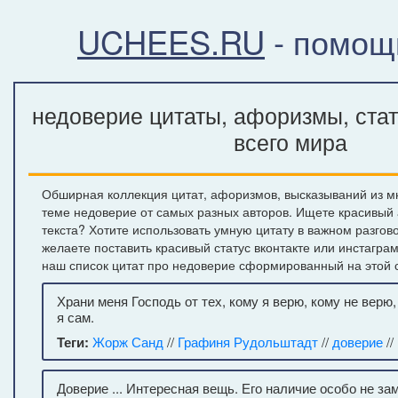
UCHEES.RU
- помощ
недоверие цитаты, афоризмы, ста
всего мира
Обширная коллекция цитат, афоризмов, высказываний из м
теме недоверие от самых разных авторов. Ищете красивый
текста? Хотите использовать умную цитату в важном разгов
желаете поставить красивый статус вконтакте или инстагра
наш список цитат про недоверие сформированный на этой 
Храни меня Господь от тех, кому я верю, кому не верю,
я сам.
Теги:
Жорж Санд
//
Графиня Рудольштадт
//
доверие
//
Доверие ... Интересная вещь. Его наличие особо не зам