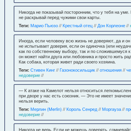
Никогда не показывай посторонним, что у тебя на уме.
не раскрывай перед чужими свои карты.
Теги:
Марио Пьюзо
//
Крестный отец
//
Дон Корлеоне
//
Иногда, если человеку всю жизнь не доверяют, да и он
не испытывает доверия, если он одиночка (или неудачн
как по собственному выбору, так и по сложившемуся 
он может найти друга или любовника и просто жить рад
Как собака, которая живет ради своего хозяина.
Теги:
Стивен Кинг
//
Газонокосильщик
//
отношения
//
че
недоверие
//
— К атаке на Камелот нельзя относиться легкомыслен
при дворе у нас есть союзник. — Это не имеет значен
нельзя верить.
Теги:
Мерлин (Merlin)
//
Король Сенред
//
Моргауза
//
пр
недоверие
//
Никогда не верь. Если не можешь доверять, сомневайс