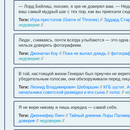
— Лорд Бейлиш, похоже, я зря не доверял вам. — Нед
ваш самый мудрый шаг с тех пор, как вы приехали сюд
Теги:
Игра престолов (Game of Thrones)
//
Эддард Стар
недоверие
//
Люди , снимаясь, почти всегда улыбаются — это одна 
нельзя доверять фотографиям.
Теги:
Джонатан Коу
//
Пока не выпал дождь
//
фотогра
недоверие
//
В той, настоящей жизни Генерал был приучен не верит
убедительным голосам, они обезоруживали перед лиц
Теги:
Леонид Владимирович Шебаршин
//
КГБ шутит. 
начальника советской разведки и его сына
//
голос
//
не
Я не верю никому и лишь изредка — самой себе.
Теги:
Дженнифер Линч
//
Тайный дневник Лоры Палмер
доверие
//
недоверие
//