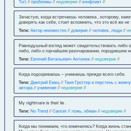
Tur)
//
проблемы
//
недоверие
//
конфликт
//
Зачастую, когда встречаешь человека , которому, каж
доверять как себе, стоит вспомнить, что это всё же не 
Теги:
Автор неизвестен
//
доверие
//
человек, люди
//
н
Равнодушный взгляд может свидетельствовать либо 
либо, либо о горчайшем разочаровании, породившем н
Теги:
Евгений Витальевич Антонюк
//
недоверие
//
Когда подозреваешь – унижаешь прежде всего себя.
Теги:
Дмитрий Емец
//
Таня Гроттер и перстень с жемч
автора
//
унижение
//
недоверие
//
My nightmare is their lie .
Теги:
No Trend
//
Cancer
//
ложь, обман
//
недоверие
//
Когда мы понимаем, что изменились? Когда жизнь ста