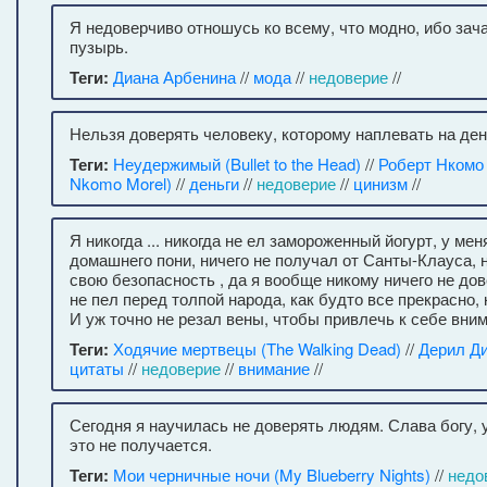
Я недоверчиво отношусь ко всему, что модно, ибо за
пузырь.
Теги:
Диана Арбенина
//
мода
//
недоверие
//
Нельзя доверять человеку, которому наплевать на день
Теги:
Неудержимый (Bullet to the Head)
//
Роберт Нкомо 
Nkomo Morel)
//
деньги
//
недоверие
//
цинизм
//
Я никогда ... никогда не ел замороженный йогурт, у ме
домашнего пони, ничего не получал от Санты-Клауса, 
свою безопасность , да я вообще никому ничего не дов
не пел перед толпой народа, как будто все прекрасно, к
И уж точно не резал вены, чтобы привлечь к себе вним
Теги:
Ходячие мертвецы (The Walking Dead)
//
Дерил Д
цитаты
//
недоверие
//
внимание
//
Сегодня я научилась не доверять людям. Слава богу, 
это не получается.
Теги:
Мои черничные ночи (My Blueberry Nights)
//
недо