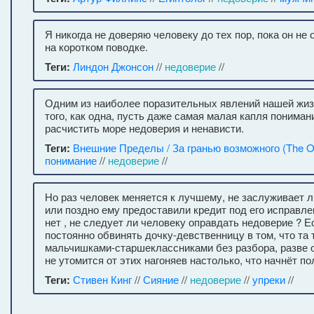
Я никогда не доверяю человеку до тех пор, пока он не 
на коротком поводке.
Теги:
Линдон Джонсон
//
недоверие
//
Одним из наиболее поразительных явлений нашей жиз
того, как одна, пусть даже самая малая капля пониман
расчистить море недоверия и ненависти.
Теги:
Внешние Пределы / За гранью возможного (The Ou
понимание
//
недоверие
//
Но раз человек меняется к лучшему, не заслуживает л
или поздно ему предоставили кредит под его исправле
нет , не следует ли человеку оправдать недоверие ? Е
постоянно обвинять дочку-девственницу в том, что та 
мальчишками-старшеклассниками без разбора, разве о
не утомится от этих нагоняев настолько, что начнёт по
Теги:
Стивен Кинг
//
Сияние
//
недоверие
//
упреки
//