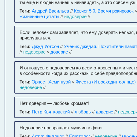
ты еще и людей начнешь ненавидеть, а это совсем уж 
Теги:
Андрей Васильев
//
Ковчег 5.0. Время рокировок
/
жизненные цитаты
//
недоверие
//
Если человек сам заявляет, что ему доверять нельзя, 
прислушаться.
Теги:
Джуд Уотсон
//
Ученик джедая. Похитители памя
//
недоверие
//
доверие
//
Я отношусь с недоверием ко всем откровенным и чис
в особенности когда их рассказы о себе правдоподобн
Теги:
Эрнест Хемингуэй
//
Фиеста (И восходит солнце)
недоверие
//
Нет доверия — любовь хромает!
Теги:
Петр Квятковский
//
любовь
//
доверие
//
недовер
Недоверие превращает мужчин в фиги.
Теги:
Артур Филлипс
//
Египтолог
//
недоверие
//
мужчи