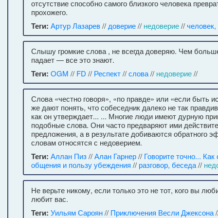
отсутствие способно самого близкого человека превра
прохожего.
Теги:
Артур Лазарев
//
доверие
//
недоверие
//
человек,
Слышу громкие слова , не всегда доверяю. Чем больш
падает — все это знают.
Теги:
OGM
//
FD
//
Респект
//
слова
//
недоверие
//
Слова «честно говоря», «по правде» или «если быть и
же дают понять, что собеседник далеко не так правдив
как он утверждает... ... Многие люди имеют дурную пр
подобные слова. Они часто предваряют ими действит
предложения, а в результате добиваются обратного э
словам относятся с недоверием.
Теги:
Аллан Пиз
//
Алан Гарнер
//
Говорите точно... Как
общения и пользу убеждения
//
разговор, беседа
//
нед
Не верьте никому, если только это не тот, кого вы люб
любит вас.
Теги:
Уильям Сароян
//
Приключения Весли Джексона
/