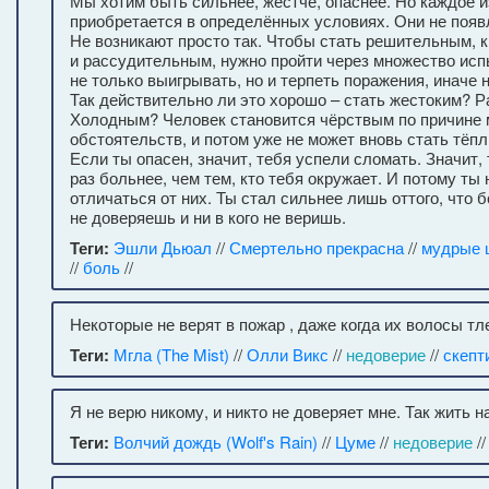
Мы хотим быть сильнее, жестче, опаснее. Но каждое и
приобретается в определённых условиях. Они не появ
Не возникают просто так. Чтобы стать решительным, 
и рассудительным, нужно пройти через множество исп
не только выигрывать, но и терпеть поражения, иначе 
Так действительно ли это хорошо – стать жестоким? 
Холодным? Человек становится чёрствым по причине 
обстоятельств, и потом уже не может вновь стать тёп
Если ты опасен, значит, тебя успели сломать. Значит,
раз больнее, чем тем, кто тебя окружает. И потому ты
отличаться от них. Ты стал сильнее лишь оттого, что 
не доверяешь и ни в кого не веришь.
Теги:
Эшли Дьюал
//
Смертельно прекрасна
//
мудрые 
//
боль
//
Некоторые не верят в пожар , даже когда их волосы тл
Теги:
Мгла (The Mist)
//
Олли Викс
//
недоверие
//
скепт
Я не верю никому, и никто не доверяет мне. Так жить н
Теги:
Волчий дождь (Wolf's Rain)
//
Цуме
//
недоверие
//