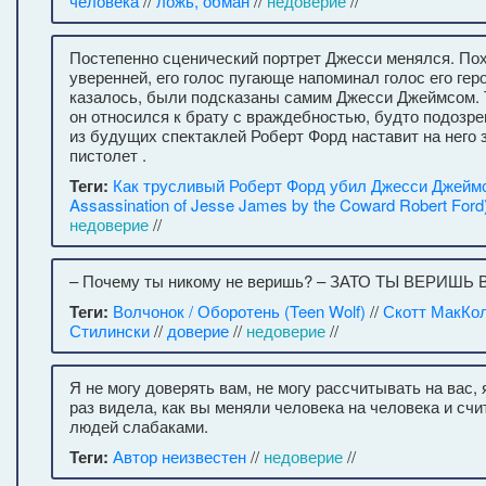
человека
//
ложь, обман
//
недоверие
//
Постепенно сценический портрет Джесси менялся. По
уверенней, его голос пугающе напоминал голос его гер
казалось, были подсказаны самим Джесси Джеймсом. 
он относился к брату с враждебностью, будто подозре
из будущих спектаклей Роберт Форд наставит на него
пистолет .
Теги:
Как трусливый Роберт Форд убил Джесси Джеймс
Assassination of Jesse James by the Coward Robert Ford
недоверие
//
– Почему ты никому не веришь? – ЗАТО ТЫ ВЕРИШЬ
Теги:
Волчонок / Оборотень (Teen Wolf)
//
Скотт МакКо
Стилински
//
доверие
//
недоверие
//
Я не могу доверять вам, не могу рассчитывать на вас,
раз видела, как вы меняли человека на человека и сч
людей слабаками.
Теги:
Автор неизвестен
//
недоверие
//