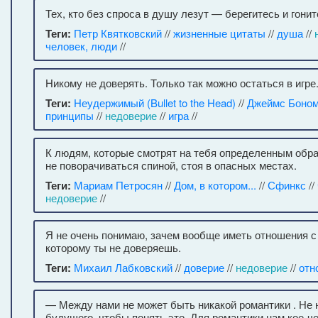
Тех, кто без спроса в душу лезут — берегитесь и гонит
Теги:
Петр Квятковский
//
жизненные цитаты
//
душа
//
человек, люди
//
Никому не доверять. Только так можно остаться в игре
Теги:
Неудержимый (Bullet to the Head)
//
Джеймс Боном
принципы
//
недоверие
//
игра
//
К людям, которые смотрят на тебя определенным обр
не поворачиваться спиной, стоя в опасных местах.
Теги:
Мариам Петросян
//
Дом, в котором...
//
Сфинкс
//
недоверие
//
Я не очень понимаю, зачем вообще иметь отношения с
которому ты не доверяешь.
Теги:
Михаил Лабковский
//
доверие
//
недоверие
//
отн
— Между нами не может быть никакой романтики . Не 
будущего, чтобы понять это. Для романтики нам кое-че