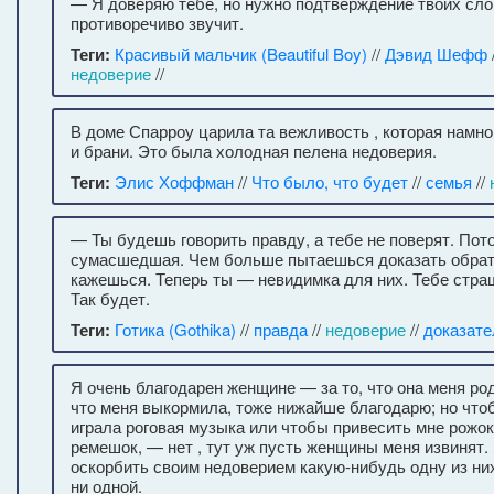
— Я доверяю тебе, но нужно подтверждение твоих сло
противоречиво звучит.
Теги:
Красивый мальчик (Beautiful Boy)
//
Дэвид Шефф
недоверие
//
В доме Спарроу царила та вежливость , которая намно
и брани. Это была холодная пелена недоверия.
Теги:
Элис Хоффман
//
Что было, что будет
//
семья
//
— Ты будешь говорить правду, а тебе не поверят. Пот
сумасшедшая. Чем больше пытаешься доказать обрат
кажешься. Теперь ты — невидимка для них. Тебе стра
Так будет.
Теги:
Готика (Gothika)
//
правда
//
недоверие
//
доказате
Я очень благодарен женщине — за то, что она меня роди
что меня выкормила, тоже нижайше благодарю; но что
играла роговая музыка или чтобы привесить мне рожо
ремешок, — нет , тут уж пусть женщины меня извинят.
оскорбить своим недоверием какую-нибудь одну из них
ни одной.