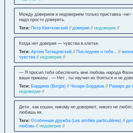
Между доверием и недоверием только приставка «не»
надо просто доверять.
Теги:
Петр Квятковский
//
доверие
//
недоверие
//
Когда нет доверия — чувства в клетке.
Теги:
Артем Татищевский
//
Последнее о тебе...
//
жизн
чувства
//
недоверие
//
— Я просил тебя обеспечить мне любовь народа Фаэ
ваши приказы . — Нет , ты научил их бояться и не дов
Теги:
Борджиа (Borgia)
//
Чезаре Борджиа
//
Рамиро де 
недоверие
//
Дети , как кошки, никому не доверяют, никого не любят
любишь их.
Теги:
Особенная дружба (Les amitiés particulières)
//
де
любовь
//
недоверие
//