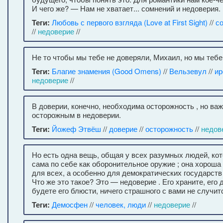
И чего же? — Нам не хватает... сомнений и недоверия.
Теги:
Любовь с первого взгляда (Love at First Sight)
//
с
//
недоверие
//
Не то чтобы мы тебе не доверяли, Михаил, но мы тебе
Теги:
Благие знамения (Good Omens)
//
Вельзевул
//
ир
недоверие
//
В доверии, конечно, необходима осторожность , но ва
осторожным в недоверии.
Теги:
Йожеф Этвёш
//
доверие
//
осторожность
//
недов
Но есть одна вещь, общая у всех разумных людей, ко
сама по себе как оборонительное оружие ; она хороша
для всех, а особенно для демократических государств
Что же это такое? Это — недоверие . Его храните, его
будете его блюсти, ничего страшного с вами не случит
Теги:
Демосфен
//
человек, люди
//
недоверие
//