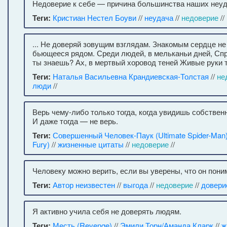
Недоверие к себе — причина большинства наших неуд
Теги:
Кристиан Нестел Боуви
//
неудача
//
недоверие
//
... Не доверяй зовущим взглядам. Знакомым сердце не
бьющееся рядом. Среди людей, в мельканьи дней, Спр
ты знаешь? Ах, в мертвый хоровод теней Живые руки 
Теги:
Наталья Васильевна Крандиевская-Толстая
//
не
люди
//
Верь чему-либо только тогда, когда увидишь собствен
И даже тогда — не верь.
Теги:
Совершенный Человек-Паук (Ultimate Spider-Man
Fury)
//
жизненные цитаты
//
недоверие
//
Человеку можно верить, если вы уверены, что он пони
Теги:
Автор неизвестен
//
выгода
//
недоверие
//
довери
Я активно учила себя не доверять людям.
Теги:
Месть (Revenge)
//
Эмили Торн/Аманда Кларк
//
ж