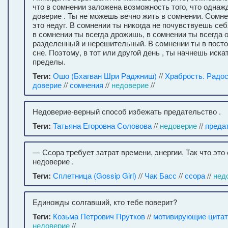
что в сомнении заложена возможность того, что однаж
доверие . Ты не можешь вечно жить в сомнении. Сомнен
это недуг. В сомнении ты никогда не почувствуешь се
в сомнении ты всегда дрожишь, в сомнении ты всегда 
разделенный и нерешительный. В сомнении ты в пост
сне. Поэтому, в тот или другой день , ты начнешь искат
пределы.
Теги:
Ошо (Бхагван Шри Раджниш)
//
Храбрость. Радос
доверие
//
сомнения
//
недоверие
//
Недоверие-верный способ избежать предательство .
Теги:
Татьяна Егоровна Соловова
//
недоверие
//
преда
— Ссора требует затрат времени, энергии. Так что это
недоверие .
Теги:
Сплетница (Gossip Girl)
//
Чак Басс
//
ссора
//
нед
Единожды солгавший, кто тебе поверит?
Теги:
Козьма Петрович Прутков
//
мотивирующие цита
недоверие
//