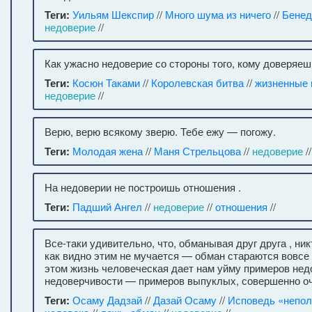
Теги:
Уильям Шекспир
//
Много шума из ничего
//
Бенед
недоверие
//
Как ужасно недоверие со стороны того, кому доверяеш
Теги:
Косюн Таками
//
Королевская битва
//
жизненные 
недоверие
//
Верю, верю всякому зверю. Тебе ежу — погожу.
Теги:
Молодая жена
//
Маня Стрельцова
//
недоверие
/
На недоверии не построишь отношения .
Теги:
Падший Ангел
//
недоверие
//
отношения
//
Все-таки удивительно, что, обманывая друг друга , ник
как видно этим не мучается — обман стараются вовсе 
этом жизнь человеческая дает нам уйму примеров нед
недоверчивости — примеров выпуклых, совершенно о
Теги:
Осаму Дадзай
//
Дазай Осаму
//
Исповедь «непол