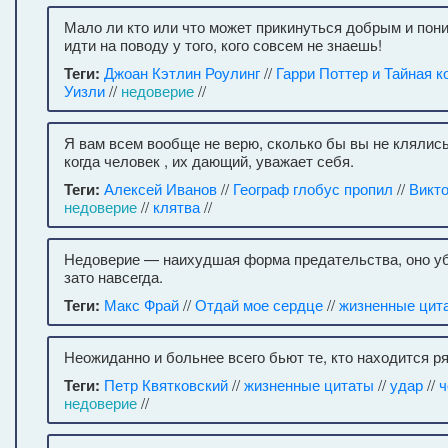
Мало ли кто или что может прикинуться добрым и по
идти на поводу у того, кого совсем не знаешь!
Теги:
Джоан Кэтлин Роулинг
//
Гарри Поттер и Тайная к
Уизли
//
недоверие
//
Я вам всем вообще не верю, сколько бы вы не клялись
когда человек , их дающий, уважает себя.
Теги:
Алексей Иванов
//
Географ глобус пропил
//
Викт
недоверие
//
клятва
//
Недоверие — наихудшая форма предательства, оно у
зато навсегда.
Теги:
Макс Фрай
//
Отдай мое сердце
//
жизненные цит
Неожиданно и больнее всего бьют те, кто находится р
Теги:
Петр Квятковский
//
жизненные цитаты
//
удар
//
ч
недоверие
//