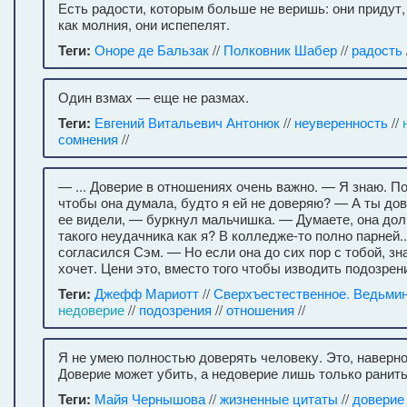
Есть радости, которым больше не веришь: они придут, 
как молния, они испепелят.
Теги:
Оноре де Бальзак
//
Полковник Шабер
//
радость
Один взмах — еще не размах.
Теги:
Евгений Витальевич Антонюк
//
неуверенность
//
сомнения
//
— ... Доверие в отношениях очень важно. — Я знаю. По
чтобы она думала, будто я ей не доверяю? — А ты д
ее видели, — буркнул мальчишка. — Думаете, она дол
такого неудачника как я? В колледже-то полно парней.
согласился Сэм. — Но если она до сих пор с тобой, зна
хочет. Цени это, вместо того чтобы изводить подозрени
Теги:
Джефф Мариотт
//
Сверхъестественное. Ведьми
недоверие
//
подозрения
//
отношения
//
Я не умею полностью доверять человеку. Это, наверно
Доверие может убить, а недоверие лишь только ранить
Теги:
Майя Чернышова
//
жизненные цитаты
//
доверие