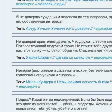
недоверие
//
человек, люди
//
Я не доверяю суждениям человека по тем вопросам, г
его собственные интересы .
Теги:
Артур Уэлсли Уэллингтон
//
доверие
//
недоверие
Не доверяй приятелям дурным, Что дружат с твоим л
Потворствующий недругам твоим Не станет тебе друго
пастырь волку — словно побратим, Спасенья нет ни ов
Теги:
Хафиз Ширази
//
цитаты со смыслом
//
недовери
Неверие (постоянное и систематическое, без тени кол
колоссального усилия и сноровки...
Теги:
Милан Кундера
//
Невыносимая лёгкость бытия
/
//
недоверие
//
Подвох? Какой же ты недоверчивый. Если бы был подв
что двое из моих гостей — убийцы-людоеды. Хочешь с
попытается тебя убить, убей его в ответ!