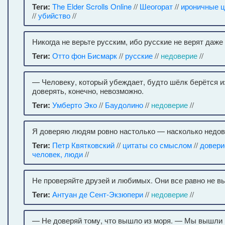
Теги:
The Elder Scrolls Online
//
Шеогорат
//
ироничные 
//
убийство
//
Никогда не верьте русским, ибо русские не верят даже
Теги:
Отто фон Бисмарк
//
русские
//
недоверие
//
— Человеку, который убеждает, будто шёлк берётся и
доверять, конечно, невозможно.
Теги:
Умберто Эко
//
Баудолино
//
недоверие
//
Я доверяю людям ровно настолько — насколько недов
Теги:
Петр Квятковский
//
цитаты со смыслом
//
довери
человек, люди
//
Не проверяйте друзей и любимых. Они все равно не в
Теги:
Антуан де Сент-Экзюпери
//
недоверие
//
— Не доверяй тому, что вышло из моря. — Мы вышли 