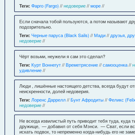
Теги:
Фарго (Fargo)
//
недоверие
//
море
//
Если сначала тобой пользуются, а потом называют дру
подозрительно.
Теги:
Черные паруса (Black Sails)
//
Мади
//
друзья, др
недоверие
//
Чёрт возьми, неужели я сам это сделал?
Теги:
Курт Воннегут
//
Времетрясение
//
самооценка
//
н
удивление
//
Люди , лишённые настоящего детства, всегда будут о
неискренности, долей недоверия.
Теги:
Лоренс Даррелл
//
Бунт Афродиты
//
Феликс (Feli
недоверие
//
Не всегда извилистый путь приводит тебя туда, куда т
дружище, — добавил от себя Мэнси. — Сват, если вс
искать подвох, то непременно когда-нибудь его не зам