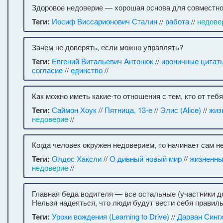
Здоровое недоверие — хорошая основа для совместно
Теги:
Иосиф Виссарионович Сталин
//
работа
//
недове
Зачем не доверять, если можно управлять?
Теги:
Евгений Витальевич Антонюк
//
ироничные цитат
согласие
//
единство
//
Как можно иметь какие-то отношения с тем, кто от теб
Теги:
Саймон Хоук
//
Пятница, 13-е
//
Элис (Alice)
//
жиз
недоверие
//
Когда человек окружен недоверием, то начинает сам н
Теги:
Олдос Хаксли
//
О дивный новый мир
//
жизненны
недоверие
//
Главная беда водителя — все остальные (участники д
Нельзя надеяться, что люди будут вести себя правиль
Теги:
Уроки вождения (Learning to Drive)
//
Дарван Сингх