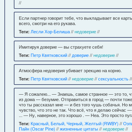
//
Если партнер говорит тебе, что выкладывает все карт
всего, смотри на его рукава.
Теги:
Лесли Хор-Белиша
//
недоверие
//
Имитируя доверие — вы страхуете себя!
Теги:
Петр Квятковский
//
доверие
//
недоверие
//
Атмосфера недоверия убивает эрекцию на корню.
Теги:
Петр Квятковский
//
недоверие
//
сексуальность
/
— Я сожалею... — Знаешь, самое странное — это то, ч
из дома — безумие. Отправиться в город — почти тоже
что ты рассказал мне — и без того чушь собачья. Но м
чувство, что это не так. Что всё, что я делаю сейчас —
... — Ну, наверное, это хорошо . — Неа. Это просто пуг
Теги:
Красный, Белый, Черный, Желтый (RWBY)
//
Озпи
Пайн (Oscar Pine)
//
жизненные цитаты
//
недоверие
//