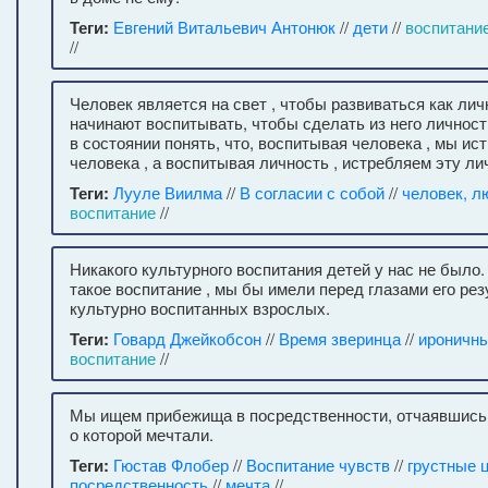
Теги:
Евгений Витальевич Антонюк
//
дети
//
воспитани
//
Человек является на свет , чтобы развиваться как личн
начинают воспитывать, чтобы сделать из него личность
в состоянии понять, что, воспитывая человека , мы ис
человека , а воспитывая личность , истребляем эту ли
Теги:
Лууле Виилма
//
В согласии с собой
//
человек, л
воспитание
//
Никакого культурного воспитания детей у нас не было
такое воспитание , мы бы имели перед глазами его рез
культурно воспитанных взрослых.
Теги:
Говард Джейкобсон
//
Время зверинца
//
ироничн
воспитание
//
Мы ищем прибежища в посредственности, отчаявшись 
о которой мечтали.
Теги:
Гюстав Флобер
//
Воспитание чувств
//
грустные 
посредственность
//
мечта
//