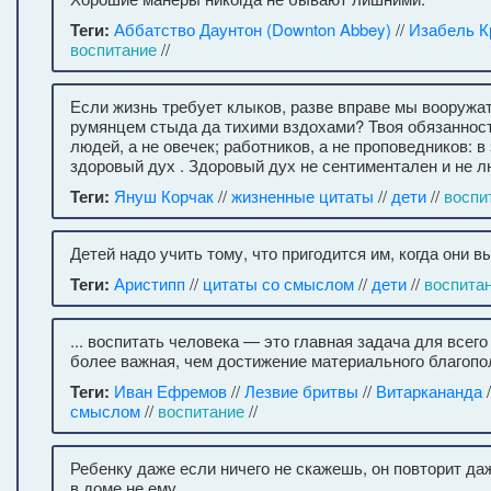
Теги:
Аббатство Даунтон (Downton Abbey)
//
Изабель К
воспитание
//
Если жизнь требует клыков, разве вправе мы вооружа
румянцем стыда да тихими вздохами? Твоя обязаннос
людей, а не овечек; работников, а не проповедников: 
здоровый дух . Здоровый дух не сентиментален и не л
Теги:
Януш Корчак
//
жизненные цитаты
//
дети
//
воспи
Детей надо учить тому, что пригодится им, когда они в
Теги:
Аристипп
//
цитаты со смыслом
//
дети
//
воспита
... воспитать человека — это главная задача для всег
более важная, чем достижение материального благопо
Теги:
Иван Ефремов
//
Лезвие бритвы
//
Витаркананда
/
смыслом
//
воспитание
//
Ребенку даже если ничего не скажешь, он повторит даж
в доме не ему.