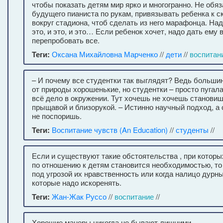
чтобы показать детям мир ярко и многогранно. Не обя
будущего пианиста по рукам, привязывать ребенка к ск
вокруг стадиона, чтоб сделать из него марафонца. Над
это, и это, и это… Если ребенок хочет, надо дать ему
перепробовать все.
Теги:
Оксана Михайловна Марченко
//
дети
//
воспитан
– И почему все студентки так выглядят? Ведь больши
от природы хорошенькие, но студентки – просто пугала
всё дело в окружении. Тут хочешь не хочешь становиш
прыщавой и близорукой. – Истинно научный подход, а 
не поспоришь.
Теги:
Воспитание чувств (An Education)
//
студенты
//
Если и существуют такие обстоятельства , при которы
по отношению к детям становится необходимостью, то 
под угрозой их нравственность или когда налицо дурны
которые надо искоренять.
Теги:
Жан-Жак Руссо
//
воспитание
//
Хорошие манеры никогда не бывают лишними.