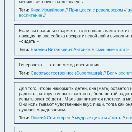
меняют историю, ты же знаешь...
Теги:
Кира Измайлова
//
Принцесса с револьвером
//
ц
воспитание
//
Если вы правильно заржете, то и лошадь вам ответит.
лающая на вас собака прекратит свой лай и выполнит
«сидеть!»
Теги:
Евгений Витальевич Антонюк
//
смешные цитаты
Гиперопека — это не метод воспитания.
Теги:
Сверхъестественное (Supernatural)
//
Бог
//
воспи
Для того, чтобы накормить детей, она [мать] остаётся
радость , которую испытывает она , больше той радос
испытывают её дети . Малыши питаются плотски, а ма
Они испытывают чувственный вкус пищи, тогда как он
духовным радованием.
Теги:
Паисий Святогорец
//
мудрые цитаты
//
мать
//
во