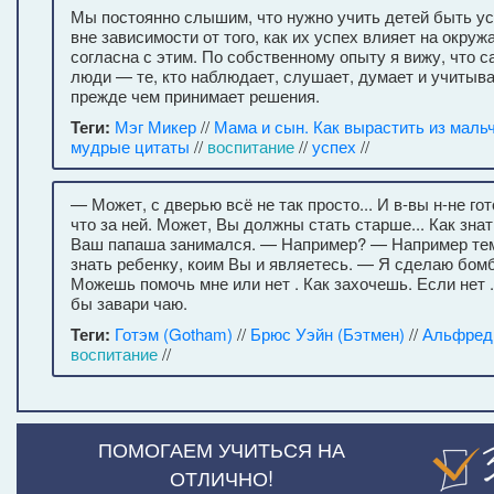
Мы постоянно слышим, что нужно учить детей быть 
вне зависимости от того, как их успех влияет на окру
согласна с этим. По собственному опыту я вижу, что 
люди — те, кто наблюдает, слушает, думает и учитыва
прежде чем принимает решения.
Теги:
Мэг Микер
//
Мама и сын. Как вырастить из маль
мудрые цитаты
//
воспитание
//
успех
//
— Может, с дверью всё не так просто... И в-вы н-не го
что за ней. Может, Вы должны стать старше... Как знат
Ваш папаша занимался. — Например? — Например тем,
знать ребенку, коим Вы и являетесь. — Я сделаю бомб
Можешь помочь мне или нет . Как захочешь. Если нет ..
бы завари чаю.
Теги:
Готэм (Gotham)
//
Брюс Уэйн (Бэтмен)
//
Альфред
воспитание
//
ПОМОГАЕМ УЧИТЬСЯ НА
ОТЛИЧНО!