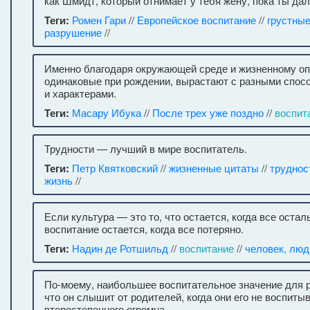
как Шмидт, который отнимает у тебя жену, пока ты д
Теги:
Ромен Гари
//
Европейское воспитание
//
грустны
разрушение
//
Именно благодаря окружающей среде и жизненному опы
одинаковые при рождении, вырастают с разными спос
и характерами.
Теги:
Масару Ибука
//
После трех уже поздно
//
воспит
Трудности — лучший в мире воспитатель.
Теги:
Петр Квятковский
//
жизненные цитаты
//
труднос
жизнь
//
Если культура — это то, что остается, когда все остал
воспитание остается, когда все потеряно.
Теги:
Надин де Ротшильд
//
воспитание
//
человек, люд
По-моему, наибольшее воспитательное значение для р
что он слышит от родителей, когда они его не воспиты
второстепенного огромна.