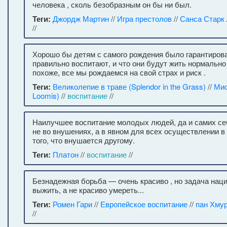
человека , сколь безобразным он бы ни был.
Теги:
Джордж Мартин
//
Игра престолов
//
Санса Старк
//
Хорошо бы детям с самого рождения было гарантирован
правильно воспитают, и что они будут жить нормально 
похоже, все мы рождаемся на свой страх и риск .
Теги:
Великолепие в траве (Splendor in the Grass)
//
Мис
Loomis)
//
воспитание
//
Наилучшее воспитание молодых людей, да и самих се
не во внушениях, а в явном для всех осуществлении в
того, что внушается другому.
Теги:
Платон
//
воспитание
//
Безнадежная борьба — очень красиво , но задача наци
выжить, а не красиво умереть...
Теги:
Ромен Гари
//
Европейское воспитание
//
пан Хму
//