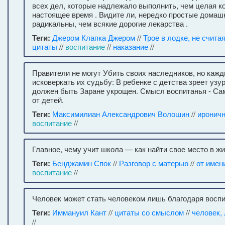
всех дел, которые надлежало выполнить, чем целая к
настоящее время . Видите ли, нередко простые домаш
радикальны, чем всякие дорогие лекарства .
Теги:
Джером Клапка Джером
//
Трое в лодке, не счита
цитаты
//
воспитание
//
наказание
//
Правители не могут Убить своих наследников, но каж
исковеркать их судьбу: В ребенке с детства зреет узу
должен быть Заране укрощен. Смысл воспитанья - С
от детей.
Теги:
Максимилиан Александрович Волошин
//
иронич
воспитание
//
Главное, чему учит школа — как найти свое место в жи
Теги:
Бенджамин Спок
//
Разговор с матерью
//
от имен
воспитание
//
Человек может стать человеком лишь благодаря восп
Теги:
Иммануил Кант
//
цитаты со смыслом
//
человек,
//