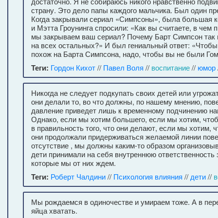
достаточно. Я не собираюсь никого нравственно подви
страну. Это дело папы каждого мальчика. Был один пр
Когда закрывали сериал «Симпсоны», была большая 
и Мэтта Гроунинга спросили: «Как вы считаете, в чем
мы закрываем ваш сериал? Почему Барт Симпсон так 
на всех остальных?» И был гениальный ответ: «Чтобы
похож на Барта Симпсона, надо, чтобы вы не были Го
Теги:
Гордон Кихот
//
Павел Воля
//
воспитание
//
юмор
Никогда не следует подкупать своих детей или угрожа
они делали то, во что должны, по нашему мнению, пов
давление приведет лишь к временному подчинению н
Однако, если мы хотим большего, если мы хотим, что
в правильность того, что они делают, если мы хотим, 
они продолжали придерживаться желаемой линии пове
отсутствие , мы должны каким-то образом организовыв
дети принимали на себя внутреннюю ответственность з
которые мы от них ждем.
Теги:
Роберт Чалдини
//
Психология влияния
//
дети
//
в
Мы рождаемся в одиночестве и умираем тоже. А в пер
яйца хватать.