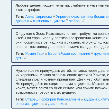
Любовь делает людей глупыми, слабыми и уязвимыми
к катастрофам!
Теги:
Анна Гаврилова
//
Упрямое счастье, или Воспита
дракона
//
жизненные цитаты
//
любовь
//
Он думал о Зосе. Размышлял о том, требует ли воинск
чтобы он спрашивал у партизан разрешения жениться н
они посмеялись бы над ним и сказали, что он слишком
он слишком молод для всего, помимо голода, холода и
Теги:
Ромен Гари
//
Европейское воспитание
//
грустны
дети
//
Нужно еще не принуждать детей, пытаясь через давле
их хорошими. Можно отогнать своих детей от Христа, 
следовать религиозным принципам. Дети не любят дав
Не принуждайте их ходить с вами в церковь. Можно гов
хочет, может пойти со мной сейчас или прийти позже».
возможность говорить с их душами.
Теги:
Старец Порфирий Кавсокаливит
//
мудрые цитат
религия, церковь
//
давление
//