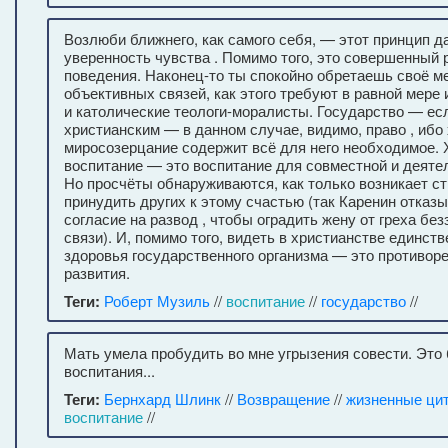
Возлюби ближнего, как самого себя, — этот принцип д
уверенность чувства . Помимо того, это совершенный 
поведения. Наконец-то ты спокойно обретаешь своё м
объективных связей, как этого требуют в равной мере 
и католические теологи-моралисты. Государство — ес
христианским — в данном случае, видимо, право , ибо
миросозерцание содержит всё для него необходимое. 
воспитание — это воспитание для совместной и деятел
Но просчёты обнаруживаются, как только возникает с
принудить других к этому счастью (так Каренин отказ
согласие на развод , чтобы оградить жену от греха бе
связи). И, помимо того, видеть в христианстве единст
здоровья государственного организма — это противор
развития.
Теги:
Роберт Музиль
//
воспитание
//
государство
//
Мать умела пробудить во мне угрызения совести. Это
воспитания...
Теги:
Бернхард Шлинк
//
Возвращение
//
жизненные ци
воспитание
//