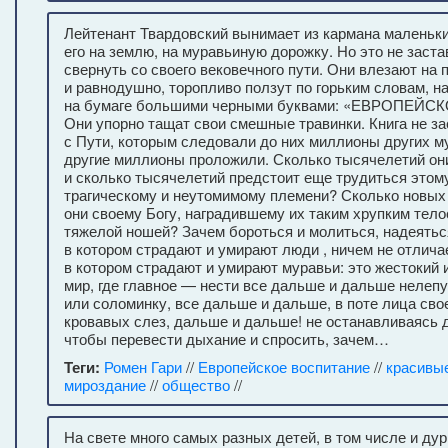
Лейтенант Твардовский вынимает из кармана маленьки
его на землю, на муравьиную дорожку. Но это не заст
свернуть со своего вековечного пути. Они влезают на 
и равнодушно, торопливо ползут по горьким словам, 
на бумаге большими черными буквами: «ЕВРОПЕЙ
Они упорно тащат свои смешные травинки. Книга не за
с Пути, которым следовали до них миллионы других м
другие миллионы проложили. Сколько тысячелетий он
и сколько тысячелетий предстоит еще трудиться этом
трагическому и неутомимому племени? Сколько новых
они своему Богу, наградившему их таким хрупким тел
тяжелой ношей? Зачем бороться и молиться, надеятьс
в котором страдают и умирают люди , ничем не отлича
в котором страдают и умирают муравьи: это жестокий
мир, где главное — нести все дальше и дальше нелеп
или соломинку, все дальше и дальше, в поте лица свое
кровавых слез, дальше и дальше! не останавливаясь д
чтобы перевести дыхание и спросить, зачем…
Теги:
Ромен Гари
//
Европейское воспитание
//
красивы
мироздание
//
общество
//
На свете много самых разных детей, в том числе и дур