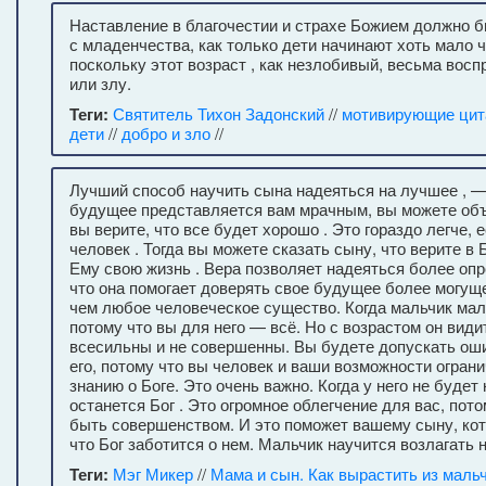
Наставление в благочестии и страхе Божием должно 
с младенчества, как только дети начинают хоть мало ч
поскольку этот возраст , как незлобивый, весьма восп
или злу.
Теги:
Святитель Тихон Задонский
//
мотивирующие ци
дети
//
добро и зло
//
Лучший способ научить сына надеяться на лучшее , — 
будущее представляется вам мрачным, вы можете об
вы верите, что все будет хорошо . Это гораздо легче,
человек . Тогда вы можете сказать сыну, что верите в 
Ему свою жизнь . Вера позволяет надеяться более оп
что она помогает доверять свое будущее более могущ
чем любое человеческое существо. Когда мальчик мал,
потому что вы для него — всё. Но с возрастом он видит
всесильны и не совершенны. Вы будете допускать оши
его, потому что вы человек и ваши возможности огран
знанию о Боге. Это очень важно. Когда у него не будет
останется Бог . Это огромное облегчение для вас, пот
быть совершенством. И это поможет вашему сыну, кот
что Бог заботится о нем. Мальчик научится возлагать 
Теги:
Мэг Микер
//
Мама и сын. Как вырастить из маль