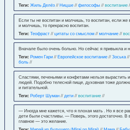
Теги:
Жиль Делёз
//
Ницше
//
философы
//
воспитание
/
Если ты не воспитан и молчишь, то воспитан, если же 
и молчишь, то прекрасно воспитан.
Теги:
Теофраст
//
цитаты со смыслом
//
молчание
//
вос
Вначале было очень больно. Но сейчас я привыкла и н
Теги:
Ромен Гари
//
Европейское воспитание
//
Зоська
/
боль
//
Сластями, печеньями и конфетами нельзя вырастить и
людей. Подобно телесной пище, духовная тоже должн
и питательной.
Теги:
Роберт Шуман
//
дети
//
воспитание
//
— Иногда мне кажется, что я плохая мать . Но я все р
дети были счастливы. — Поверь, этого достаточно. В 
главное — это желание.
Теги:
Мирай из будущего (Mirai no Mirai)
//
Мама
//
Бабу