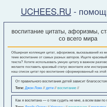
UCHEES.RU
- помощ
воспитание цитаты, афоризмы, с
со всего мира
Обширная коллекция цитат, афоризмов, высказываний из м
теме воспитание от самых разных авторов. Ищете красивы
текста? Хотите использовать умную цитату в важном разгов
желаете поставить красивый статус вконтакте или инстагра
наш список цитат про воспитание сформированный на этой
От правильного воспитания детей зависит благосостоя
Теги:
Джон Локк
//
дети
//
воспитание
//
Как я воспитана — о том судить не мне, а всем вам по
Теги:
Джейн Остин
//
Уотсоны
//
воспитание
//
поступки