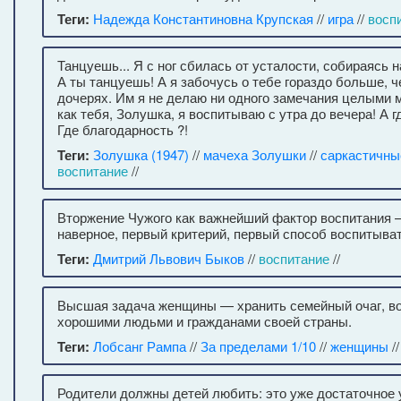
Теги:
Надежда Константиновна Крупская
//
игра
//
восп
Танцуешь... Я с ног сбилась от усталости, собираясь 
А ты танцуешь! А я забочусь о тебе гораздо больше, 
дочерях. Им я не делаю ни одного замечания целыми 
как тебя, Золушка, я воспитываю с утра до вечера! А г
Где благодарность ?!
Теги:
Золушка (1947)
//
мачеха Золушки
//
саркастичны
воспитание
//
Вторжение Чужого как важнейший фактор воспитания —
наверное, первый критерий, первый способ воспитыват
Теги:
Дмитрий Львович Быков
//
воспитание
//
Высшая задача женщины — хранить семейный очаг, в
хорошими людьми и гражданами своей страны.
Теги:
Лобсанг Рампа
//
За пределами 1/10
//
женщины
/
Родители должны детей любить: это уже достаточное у