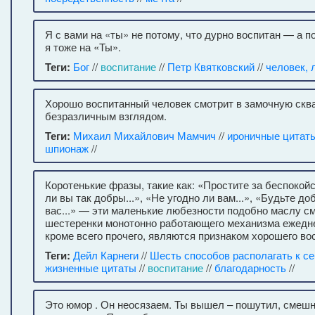
Я с вами на «ты» не потому, что дурно воспитан — а по
я тоже на «Ты».
Теги:
Бог
//
воспитание
//
Петр Квятковский
//
человек, 
Хорошо воспитанный человек смотрит в замочную скв
безразличным взглядом.
Теги:
Михаил Михайлович Мамчич
//
ироничные цитат
шпионаж
//
Коротенькие фразы, такие как: «Простите за беспокойст
ли вы так добры...», «Не угодно ли вам...», «Будьте до
вас...» — эти маленькие любезности подобно маслу 
шестеренки монотонно работающего механизма ежеднев
кроме всего прочего, являются признаком хорошего во
Теги:
Дейл Карнеги
//
Шесть способов располагать к с
жизненные цитаты
//
воспитание
//
благодарность
//
Это юмор . Он неосязаем. Ты вышел – пошутил, смешно