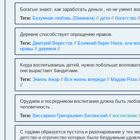
Богатые знают, как заработать деньги , но не умеют в
Теги:
Безумная любовь (Deewana)
//
дети
//
богатство
/
Деревня способствует опрощению нравов.
Теги:
Дмитрий Верестов
//
Ближний берег Нила, или во
нравы
//
деревня
//
Когда воспитываешь детей, нужно побольше волновать
они вырастают бандитами.
Теги:
Эмиль Ажар
//
Вся жизнь впереди
//
Мадам Роза
/
//
Орудием и посредником воспитания длжна быть любов
человечность .
Теги:
Виссарион Григорьевич Белинский
//
воспитание
/
С годами образуется пустота и разочарование у тех 
детство и отрочество которых было бездумным удовл