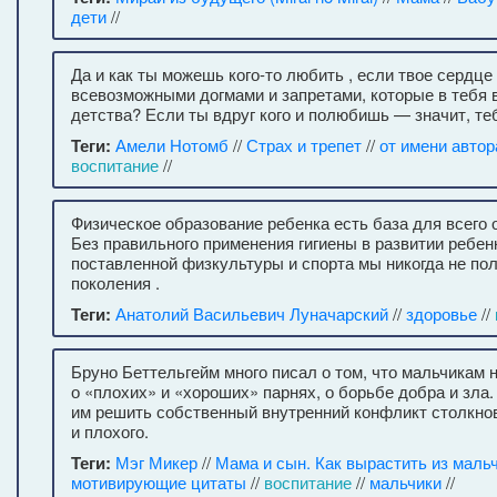
дети
//
Да и как ты можешь кого-то любить , если твое сердце
всевозможными догмами и запретами, которые в тебя 
детства? Если ты вдруг кого и полюбишь — значит, те
Теги:
Амели Нотомб
//
Страх и трепет
//
от имени автор
воспитание
//
Физическое образование ребенка есть база для всего 
Без правильного применения гигиены в развитии ребен
поставленной физкультуры и спорта мы никогда не по
поколения .
Теги:
Анатолий Васильевич Луначарский
//
здоровье
//
Бруно Беттельгейм много писал о том, что мальчикам 
о «плохих» и «хороших» парнях, о борьбе добра и зла.
им решить собственный внутренний конфликт столкно
и плохого.
Теги:
Мэг Микер
//
Мама и сын. Как вырастить из маль
мотивирующие цитаты
//
воспитание
//
мальчики
//