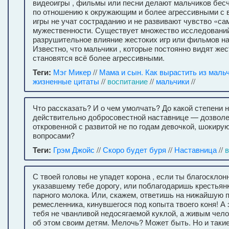
видеоигры , фильмы или песни делают мальчиков бес
по отношению к окружающим и более агрессивными с в
игры не учат состраданию и не развивают чувство «са
мужественности. Существует множество исследовани
разрушительное влияние жестоких игр или фильмов на
Известно, что мальчики , которые постоянно видят жес
становятся всё более агрессивными.
Теги:
Мэг Микер
//
Мама и сын. Как вырастить из маль
жизненные цитаты
//
воспитание
//
мальчики
//
Что рассказать? И о чем умолчать? До какой степени
действительно добросовестной наставнице — дозвол
откровенной с развитой не по годам девочкой, шокир
вопросами?
Теги:
Грэм Джойс
//
Скоро будет буря
//
Наставница
//
в
С твоей головы не упадет корона , если ты благосклон
указавшему тебе дорогу, или поблагодаришь крестьян
парного молока. Или, скажем, ответишь на нижайшую 
ремесленника, кинувшегося под копыта твоего коня! А
тебя не чванливой недосягаемой куклой, а живым чело
об этом своим детям. Мелочь? Может быть. Но и такие