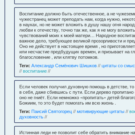
Воспитание должно быть отечественное, а не чужезем
чужестранец может преподать нам, когда нужно, некот
в науках, но не может вложить в душу нашу огня народ
любви к отечеству, точно так же, как я не могу вложить
чувствований моих к моей матери… Народное воспита
важное дело, требующее великой прозорливости и пре
Оно не действует в настоящее время , но приготовляет
или несчастие предбудущих времен, и призывает на г
благословение , или клятву потомков.
Теги:
Александр Семёнович Шишков
//
цитаты со смы
//
воспитание
//
Если человек получил духовную помощь в детстве, то
в себя, даже сбившись с пути. Если дерево пропитано
оно не гниёт. Если немножко «пропитать» детей благог
Божиим, то это будет помогать им всю жизнь .
Теги:
Паисий Святогорец
//
мотивирующие цитаты
//
во
духовность
//
Истинная леди не позволит себе обратить внимание н