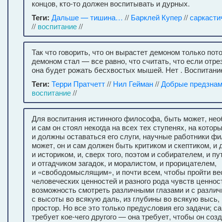
концов, кто-то должен воспитывать и дурных.
Теги:
Дальше — тишина…
//
Барклей Купер
//
саркасти
//
воспитание
//
Так что говорить, что он вырастет демоном только пот
демоном стал — все равно, что считать, что если отре
она будет рожать бесхвостых мышей. Нет . Воспитани
Теги:
Терри Пратчетт
//
Нил Гейман
//
Добрые предзнам
воспитание
//
Для воспитания истинного философа, быть может, не
и сам он стоял некогда на всех тех ступенях, на котор
и должны оставаться его слуги, научные работники ф
может, он и сам должен быть критиком и скептиком, и 
и историком, и, сверх того, поэтом и собирателем, и п
и отгадчиком загадок, и моралистом, и прорицателем,
и «свободомыслящим», и почти всем, чтобы пройти вес
человеческих ценностей и разного рода чувств ценнос
возможность смотреть различными глазами и с различ
с высоты во всякую даль, из глубины во всякую высь, 
простор. Но все это только предусловия его задачи; с
требует кое-чего другого — она требует, чтобы он соз