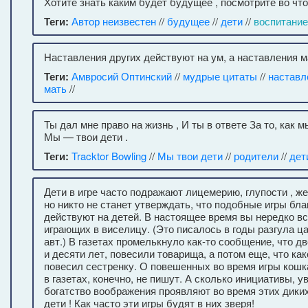
Хотите знать каким будет будущее , посмотрите во что
Теги:
Автор неизвестен
//
будущее
//
дети
//
воспитание
Наставления других действуют на ум, а наставления м
Теги:
Амвросий Оптинский
//
мудрые цитаты
//
наставл
мать
//
Ты дал мне право на жизнь , И ты в ответе За то, как м
Мы — твои дети .
Теги:
Tracktor Bowling
//
Мы твои дети
//
родители
//
дет
Дети в игре часто подражают лицемерию, глупости , ж
но никто не станет утверждать, что подобные игры бл
действуют на детей. В настоящее время вы нередко вс
играющих в виселицу. (Это писалось в годы разгула ца
авт.) В газетах промелькнуло как-то сообщение, что д
и десяти лет, повесили товарища, а потом еще, что ка
повесил сестренку. О повешенных во время игры кошк
в газетах, конечно, не пишут. А сколько инициативы, у
богатство воображения проявляют во время этих диких
дети ! Как часто эти игры будят в них зверя!