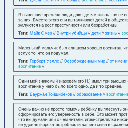
В нынешние времена люди дают детям жизнь , но не с
за них. Вместо этого они выталкивают детей в обществ
жалуются на рост преступности или безработицы.
Теги:
Майк Омер
//
Внутри убийцы
//
дети
//
жизнь
//
во
Маленький мальчик был слишком хорошо воспитан, ч
вслух то, что он подумал.
Теги:
Герберт Уэллс
//
Освобожденный мир
//
от имени
воспитание
//
Один мой знакомый (назовём его Н.) имел три высших 
воспитание у него было всего одно, да и то среднее.
Теги:
Бауржан Тойшибеков
//
образование
//
воспитани
Очень важно не просто помочь ребёнку выплеснуть эне
сформировать его уверенность в себе. Это может прот
что вы думали или о чем читали: игры-стрелялки нико
не удовлетворяют потребности вашего сына в сражени