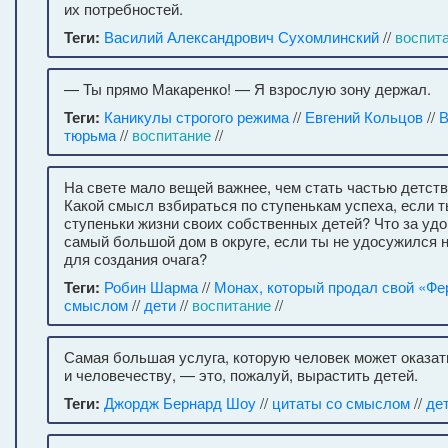
их потребностей.
Теги:
Василий Александрович Сухомлинский
//
воспит
— Ты прямо Макаренко! — Я взрослую зону держал.
Теги:
Каникулы строгого режима
//
Евгений Кольцов
//
В
тюрьма
//
воспитание
//
На свете мало вещей важнее, чем стать частью детств
Какой смысл взбираться по ступенькам успеха, если 
ступеньки жизни своих собственных детей? Что за уд
самый большой дом в округе, если ты не удосужился 
для создания очага?
Теги:
Робин Шарма
//
Монах, который продал свой «Фе
смыслом
//
дети
//
воспитание
//
Самая большая услуга, которую человек может оказат
и человечеству, — это, пожалуй, вырастить детей.
Теги:
Джордж Бернард Шоу
//
цитаты со смыслом
//
де