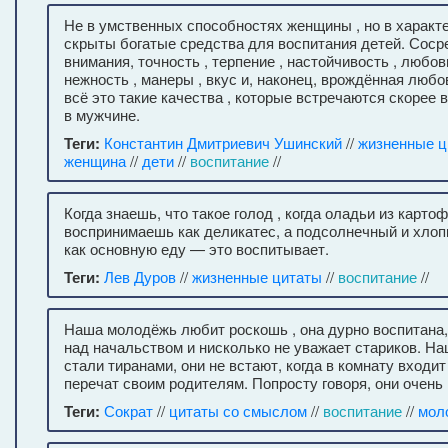
Не в умственных способностях женщины , но в характ
скрыты богатые средства для воспитания детей. Соср
внимания, точность , терпение , настойчивость , любов
нежность , манеры , вкус и, наконец, врождённая люб
всё это такие качества , которые встречаются скорее 
в мужчине.
Теги:
Константин Дмитриевич Ушинский
//
жизненные ц
женщина
//
дети
//
воспитание
//
Когда знаешь, что такое голод , когда оладьи из карт
воспринимаешь как деликатес, а подсолнечный и хло
как основную еду — это воспитывает.
Теги:
Лев Дуров
//
жизненные цитаты
//
воспитание
//
Наша молодёжь любит роскошь , она дурно воспитана,
над начальством и нисколько не уважает стариков. Н
стали тиранами, они не встают, когда в комнату входит
перечат своим родителям. Попросту говоря, они очень
Теги:
Сократ
//
цитаты со смыслом
//
воспитание
//
мол