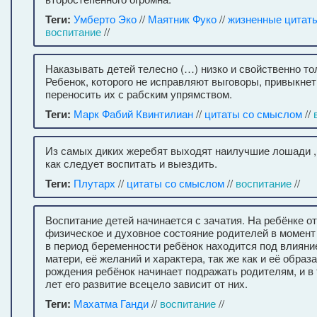
Теги:
Умберто Эко
//
Маятник Фуко
//
жизненные цитат
воспитание
//
Наказывать детей телесно (…) низко и свойственно то
Ребенок, которого не исправляют выговоры, привыкнет
переносить их с рабским упрямством.
Теги:
Марк Фабий Квинтилиан
//
цитаты со смыслом
//
Из самых диких жеребят выходят наилучшие лошади ,
как следует воспитать и выездить.
Теги:
Плутарх
//
цитаты со смыслом
//
воспитание
//
Воспитание детей начинается с зачатия. На ребёнке о
физическое и духовное состояние родителей в момент
в период беременности ребёнок находится под влияни
матери, её желаний и характера, так же как и её образ
рождения ребёнок начинает подражать родителям, и в 
лет его развитие всецело зависит от них.
Теги:
Махатма Ганди
//
воспитание
//