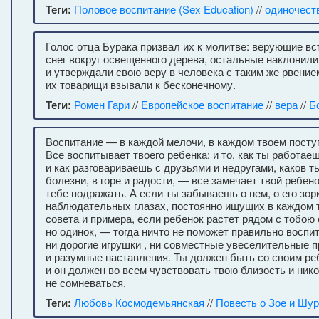
Теги:
Половое воспитание (Sex Education)
//
одиночест
Голос отца Бурака призвал их к молитве: верующие вс
снег вокруг освещенного дерева, остальные наклонили
и утверждали свою веру в человека с таким же рвением
их товарищи взывали к бесконечному.
Теги:
Ромен Гари
//
Европейское воспитание
//
вера
//
Б
Воспитание — в каждой мелочи, в каждом твоем поступ
Все воспитывает твоего ребенка: и то, как ты работае
и как разговариваешь с друзьями и недругами, каков ты
болезни, в горе и радости, — все замечает твой ребено
тебе подражать. А если ты забываешь о нем, о его зор
наблюдательных глазах, постоянно ищущих в каждом 
совета и примера, если ребенок растет рядом с тобою с
но одинок, — тогда ничто не поможет правильно воспит
ни дорогие игрушки , ни совместные увеселительные пр
и разумные наставления. Ты должен быть со своим ре
и он должен во всем чувствовать твою близость и нико
не сомневаться.
Теги:
Любовь Космодемьянская
//
Повесть о Зое и Шу