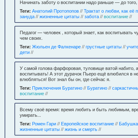
Начинать заботу о воспитании надо раньше — до того, 
Теги:
Анатолий Протопопов
//
Трактат о любви, как её 
зануда
//
жизненные цитаты
//
забота
//
воспитание
//
Педагог — человек , который знает, как воспитывать 
чем своих.
Теги:
Жюльен де Фалкенаре
//
грустные цитаты
//
учит
дети
//
У самой голова фарфоровая, туловище ватой набито, 
воспитывать! А этот дурачок Пьеро ещё влюбился в не
влюбляться! Вот знал бы он, где сейчас я.
Теги:
Приключения Буратино
//
Буратино
//
саркастичн
воспитание
//
Всему своё время: время любить и быть любимым, вр
умирать...
Теги:
Ромен Гари
//
Европейское воспитание
//
Бабушка
жизненные цитаты
//
жизнь и смерть
//