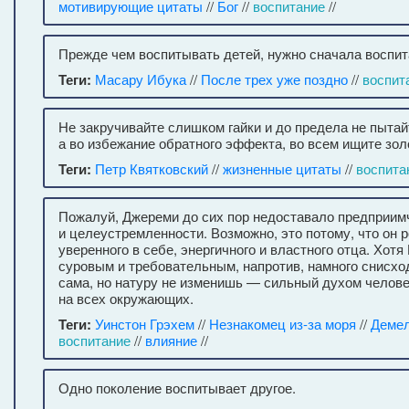
мотивирующие цитаты
//
Бог
//
воспитание
//
Прежде чем воспитывать детей, нужно сначала воспит
Теги:
Масару Ибука
//
После трех уже поздно
//
воспит
Не закручивайте слишком гайки и до предела не пытай
а во избежание обратного эффекта, во всем ищите зол
Теги:
Петр Квятковский
//
жизненные цитаты
//
воспита
Пожалуй, Джереми до сих пор недоставало предприим
и целеустремленности. Возможно, это потому, что он р
уверенного в себе, энергичного и властного отца. Хотя
суровым и требовательным, напротив, намного снисхо
сама, но натуру не изменишь — сильный духом челове
на всех окружающих.
Теги:
Уинстон Грэхем
//
Незнакомец из-за моря
//
Демел
воспитание
//
влияние
//
Одно поколение воспитывает другое.