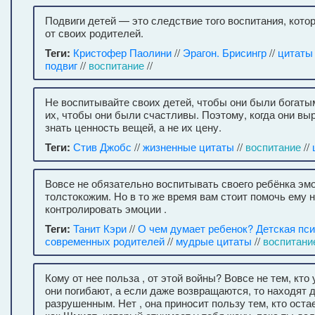
Подвиги детей — это следствие того воспитания, кото
от своих родителей.
Теги:
Кристофер Паолини
//
Эрагон. Брисингр
//
цитаты
подвиг
//
воспитание
//
Не воспитывайте своих детей, чтобы они были богаты
их, чтобы они были счастливы. Поэтому, когда они выр
знать ценность вещей, а не их цену.
Теги:
Стив Джобс
//
жизненные цитаты
//
воспитание
//
Вовсе не обязательно воспитывать своего ребёнка эм
толстокожим. Но в то же время вам стоит помочь ему 
контролировать эмоции .
Теги:
Танит Кэри
//
О чем думает ребенок? Детская пси
современных родителей
//
мудрые цитаты
//
воспитани
Кому от нее польза , от этой войны? Вовсе не тем, кто
они погибают, а если даже возвращаются, то находят 
разрушенным. Нет , она приносит пользу тем, кто остае