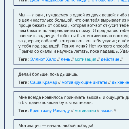
Мы — люди , нуждаемся в одной из двух вещей: либо в
в цели настолько большой, что она тебя вырывает из 
проще бежать от собаки , которая вот-вот откусит теб
чем бежать по направлению к призу. Я предлагаю теб
навесить задницу. Чтобы ты был мотивирован волком
за дверью; собакой, которая вот-вот тебя укусит; огнём
у тебя под задницей. Понял меня? Нет мягкого способа
Прыгни со скалы и научись летать, пока падаешь. Уда
Теги:
Эллиот Халс
//
лень
//
мотивация
//
действие
//
Делай больше, пока дышишь.
Теги:
Саша Крамар
//
мотивирующие цитаты
//
дыхание
Мне всегда нравилось принимать вызовы и ощущать д
я бы давно повесил бутсы на гвоздь.
Теги:
Криштиану Роналду
//
мотивация
//
вызов
//
Мотивация — начало любой победы!