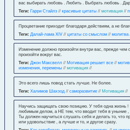
вас выбирать любовь . Любить . Выбрать любовь . Дар
Теги:
Гарри Стайлз
//
красивые цитаты
//
мотивация
//
п
Процветание приходит благодаря действиям, а не бла
Теги:
Далай-лама XIV
//
цитаты со смыслом
//
молитва
Изменение должно произойти внутри вас, прежде чем 
произойти вокруг вас.
Теги:
Джон Максвелл
//
Мотивация решает все
//
мотив
изменения, перемены
//
мотивация
//
Это всего лишь повод стать лучше. Не более.
Теги:
Халимов Шахзод
//
саморазвитие
//
Мотивация
//
Научись защищать свою позицию. У тебя одна жизнь !
любимым делом, а НЕ тем, что вводит тебя в уныни
Ты должен научиться слушать себя и делать то, что п
или удовольствие , а лучше и то, и другое сразу.
Теги:
Как заработать миллион и не заметить
//
от имен