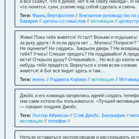
и все скажут, что я дебил, нет я не смогу никогда». И 
что ленятся, суки, усилие над собой сделать и смочь.
Теги:
Франц Вертфоллен
//
Внезапное руководство по 
Бавария
//
цитаты со смыслом
//
мотивация
//
целеустр
Живи! Пока тебе живётся! Устал? Возьми и отдышись!
за руку друга ! А если друга нет ... Молись! Попросят?
Не оценили? Не сердись. Закрыли дверь ? Не возвраща
тебя? Учись! Спешат предать? Не поддавайся! А пре
мсти! Открыли душу? Открывайся... Но всё до капли не
нибудь тебе придётся, Вернуться к этим всем словам.
живётся! А Бог всё видит здесь и там....
Теги:
жизнь
//
Радмила Корман
//
мотивация
//
Мотивац
Джобс и его команда загорелись идеей создать телефо
они сами хотели бы пользоваться. «Лучшей мотиваци
— говорил позднее Джобс.
Теги:
Уолтер Айзексон
//
Стив Джобс. Биография
//
мот
мотивация
//
телефон
//
Нельзя оставаться экскурсоводом и рассказывать исто