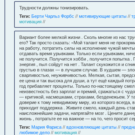
Трудности должны тонизировать.
Теги:
Берти Чарльз Форбс
//
мотивирующие цитаты
//
т
мотивация
//
Вариант более мелкой жизни . Сколь многие из нас т
его? Так просто сказать: «Мой талант меня не прокорм
на работу, потратить силы на исполнение чужой мечты
отдавать время урывками. Только если урывками, ниче
не получится. Получится хобби , получится попытка .
энергия , пыл сойдут на нет . Талант скукожится и сгни
грустью в глазах — в лучшем случае. В худшем — зло
сварливостью, неуживчивостью. Мелкая, сытая, пред
ее цена и так высока для души, а тут ещё каждый пот
год прибавляет проценты. Только по-настоящему смел
неизвестность без зарплат и премий, сражаться с чу
— критикой, насмешками, страхами, безденежьем. У т
доверие к тому невидимому миру, из которого всегда, 
приходит поддержка . Живите смело, каждый день ста
наисложнейшие задачи, напрягайте мозг . Цените дан
жизнь , потратьте ее на важное — на то, чего просит се
Теги:
Мария Фариса
//
вдохновляющие цитаты
//
предн
любимое дело
//
мотивация
//