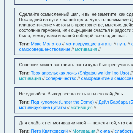
Сделайте осмысленный шаг , и вы не заметите, как сд
Последний на пути к вашей цели. Будь то понимание 
или достижение чистоты в пространстве, мыслях, дейс
состояние гармонии, или ощущение счастья и радости 
было, между вами и вашей победой всего один шаг .
Теги:
Макс Молотов
//
мотивирующие цитаты
//
путь
//
самосовершенствование
//
мотивация
//
Соперник может заставить расти куда быстрее учителя
Теги:
Твоя апрельская ложь (Shigatsu wa kimi no Uso)
/
мотивация
//
соперничество
//
саморазвитие и самосов
Не сдавайся. Выход всегда есть и ты его найдёшь.
Теги:
Под куполом (Under the Dome)
//
Дейл Барбара (
мотивирующие цитаты
//
мотивация
//
Для слабых нет мотивации иной — нежели той, что си
Теги:
Петр Квятковский
//
Мотивация
//
сила
//
слабост