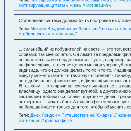
мотивирующие цитаты
//
жизнь
//
мотивация
//
Стабильная система должна быть построена на стаби
Теги:
Михаил Владимирович Леонтьев
//
познавательн
стабильность
//
мотивация
//
... сильнейший из побудителей на свете — это тот, ко
словами: так мне хочется. Он лежит за пределами фи
он вплетен в самое сердце жизни . Пусть, например, р
на философию, в течение целого месяца упорно убежд
индивида, что он должен делать то-то и то-то. Индив
минуту может сказать «я так хочу» и сделает что-нибу
чего добивалась философия , и философия оказывает
Я так хочу — это причина, почему пьяница пьет, а под
власяницу; одного она делает кутилой, а другого анахо
заставляет добиваться славы, другого — денег, треть
четвертого — искать бога. А философию человек пуска
по большей части только для того, чтобы объяснить с
Теги:
Джек Лондон
//
Путешествие на "Снарке"
//
жизне
мотивация
//
философия
//