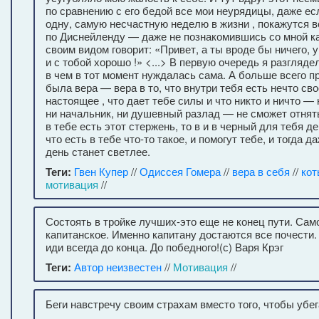
по сравнению с его бедой все мои неурядицы, даже ес
одну, самую несчастную неделю в жизни , покажутся
по Диснейленду — даже не познакомившись со мной ка
своим видом говорит: «Привет, а ты вроде бы ничего, 
и с тобой хорошо !» <...> В первую очередь я разглядел
в чем в тот момент нуждалась сама. А больше всего п
была вера — вера в то, что внутри тебя есть нечто сво
настоящее , что дает тебе силы и что никто и ничто — 
ни начальник, ни душевный разлад — не сможет отнять
в тебе есть этот стержень, то в и в черный для тебя д
что есть в тебе что-то такое, и помогут тебе, и тогда 
день станет светлее.
Теги:
Гвен Купер
//
Одиссея Гомера
//
вера в себя
//
кот
мотивация
//
Состоять в тройке лучших-это еще не конец пути. Сам
капитанское. Именно капитану достаются все почести. 
иди всегда до конца. До победного!(с) Варя Крэг
Теги:
Автор неизвестен
//
Мотивация
//
Беги навстречу своим страхам вместо того, чтобы убег