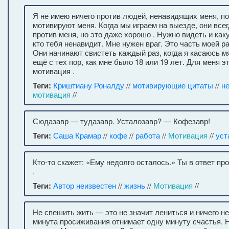
Я не имею ничего против людей, ненавидящих меня, по
мотивируют меня. Когда мы играем на выезде, они все
против меня, но это даже хорошо . Нужно видеть и каку
кто тебя ненавидит. Мне нужен враг. Это часть моей р
Они начинают свистеть каждый раз, когда я касаюсь м
ещё с тех пор, как мне было 18 или 19 лет. Для меня э
мотивация .
Теги:
Криштиану Роналду
//
мотивирующие цитаты
//
н
мотивация
//
Сюдазавр — тудазавр. Усталозавр? — Кофезавр!
Теги:
Саша Крамар
//
кофе
//
работа
//
Мотивация
//
уст
Кто-то скажет: «Ему недолго осталось.» Ты в ответ п
.
Теги:
Автор неизвестен
//
жизнь
//
Мотивация
//
Не спешить жить — это не значит лениться и ничего н
минута просиживания отнимает одну минуту счастья.