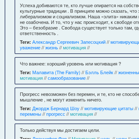
Успеха добиваются те, кто лучше опирается на собст
культурные традиции . В принципе можно сказать, что 
либерализмом и социализмом. Наша «элита» никаким 
не озабочена. И то, что у нас происходит, к свободе о
Это – безобразие . Свобода существует только там, гд
ответственность .
Теги:
Александр Сергеевич Запесоцкий
//
мотивирующи
уважение
//
жизнь
//
мотивация
//
Что важнее: хороший уровень или мотивация ?
Теги:
Малавита (The Family)
//
Бэлль Блейк
//
жизненны
мотивация
//
самообразование
//
Прогресс невозможен без перемен, и те, кто не способ
мышление , не могут изменить ничего.
Теги:
Джордж Бернард Шоу
//
мотивирующие цитаты
//
перемены
//
прогресс
//
мотивация
//
Только действуя мы достигаем цели.
Теги:
Дженнифер Фар
//
Мотивация
//
цель
//
цели
//
усп