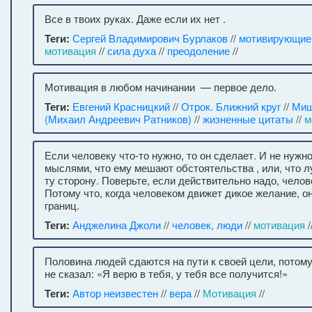
Все в твоих руках. Даже если их нет .
Теги:
Сергей Владимирович Бурлаков
//
мотивирующие
мотивация
//
сила духа
//
преодоление
//
Мотивация в любом начинании — первое дело.
Теги:
Евгений Красницкий
//
Отрок. Ближний круг
//
Миш
(Михаил Андреевич Ратников)
//
жизненные цитаты
//
м
Если человеку что-то нужно, то он сделает. И не нуж
мыслями, что ему мешают обстоятельства , или, что л
ту сторону. Поверьте, если действительно надо, челов
Потому что, когда человеком движет дикое желание, он
границ.
Теги:
Анджелина Джоли
//
человек, люди
//
мотивация
/
Половина людей сдаются на пути к своей цели, потому
не сказал: «Я верю в тебя, у тебя все получится!»
Теги:
Автор неизвестен
//
вера
//
Мотивация
//