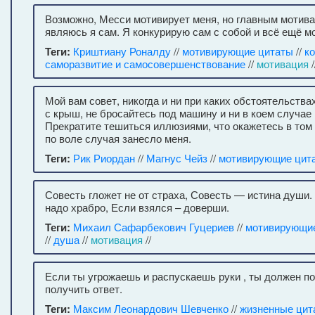
Возможно, Месси мотивирует меня, но главным мотив
являюсь я сам. Я конкурирую сам с собой и всё ещё м
Теги:
Криштиану Роналду
//
мотивирующие цитаты
//
к
саморазвитие и самосовершенствование
//
мотивация
/
Мой вам совет, никогда и ни при каких обстоятельства
с крыш, не бросайтесь под машину и ни в коем случае 
Прекратите тешиться иллюзиями, что окажетесь в том 
по воле случая занесло меня.
Теги:
Рик Риордан
//
Магнус Чейз
//
мотивирующие цит
Совесть гложет не от страха, Совесть — истина души.
надо храбро, Если взялся – доверши.
Теги:
Михаил Сафарбекович Гуцериев
//
мотивирующи
//
душа
//
мотивация
//
Если ты угрожаешь и распускаешь руки , ты должен п
получить ответ.
Теги:
Максим Леонардович Шевченко
//
жизненные цит