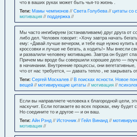
что в ваших руках может быть чья-то жизнь .
Теги:
Мамы чемпионов
//
Света Голубева
//
цитаты со
мотивация
//
поддержка
//
Мы часто ингибируем (останавливаем) друг друга от с
либо дел. Человек говорит: «Хочу завтра начать бегат
ему: «Давай лучше вечером, и тебе еще нужно купить
кроссовки и лучше не бегать, а ходить!» Мы внесли св
и развалили человеку мотивацию. Завтра он будет спа
Причем мы вроде бы совершили хорошее дело — поу
в начинании. Внутренние процессы, они вегетативные, 
что от нас требуется, — давать тепло , не закрывать о
Теги:
Сергей Москалев
//
В поисках ясности. Новое п
вещей
//
мотивирующие цитаты
//
мотивация
//
психолог
Если вы направляете человека к благородной цели, эт
наскучит. Если потакаете во всех пороках, ему будет 
Но соедините то и другое — и он ваш.
Теги:
Айн Рэнд
//
Источник
//
Гейл Винанд
//
мотивирую
мотивация
//