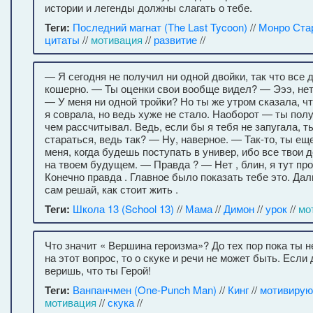
истории и легенды должны слагать о тебе.
Теги:
Последний магнат (The Last Tycoon)
//
Монро Ста
цитаты
//
мотивация
//
развитие
//
— Я сегодня не получил ни одной двойки, так что все
кошерно. — Ты оценки свои вообще видел? — Эээ, нет 
— У меня ни одной тройки? Но ты же утром сказала, что
я соврала, но ведь хуже не стало. Наоборот — ты пол
чем рассчитывал. Ведь, если бы я тебя не запугала, т
стараться, ведь так? — Ну, наверное. — Так-то, ты е
меня, когда будешь поступать в универ, ибо все твои 
на твоем будущем. — Правда ? — Нет , блин, я тут про
Конечно правда . Главное было показать тебе это. Да
сам решай, как стоит жить .
Теги:
Школа 13 (School 13)
//
Мама
//
Димон
//
урок
//
мо
Что значит « Вершина героизма»? До тех пор пока ты н
на этот вопрос, то о скуке и речи не может быть. Если
веришь, что ты Герой!
Теги:
Ванпанчмен (One-Punch Man)
//
Кинг
//
мотивирую
мотивация
//
скука
//