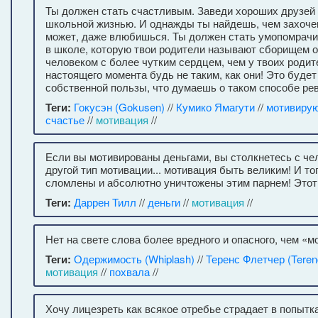
Ты должен стать счастливым. Заведи хороших друзей
школьной жизнью. И однажды ты найдешь, чем захоче
может, даже влюбишься. Ты должен стать умопомрачи
в школе, которую твои родители называют сборищем о
человеком с более чутким сердцем, чем у твоих родит
настоящего момента будь не таким, как они! Это будет
собственной пользы, что думаешь о таком способе ре
Теги:
Гокусэн (Gokusen)
//
Кумико Ямагути
//
мотивиру
счастье
//
мотивация
//
Если вы мотивированы деньгами, вы столкнетесь с чел
другой тип мотивации... мотивация быть великим! И то
сломлены и абсолютно уничтожены этим парнем! Этот
Теги:
Даррен Тилл
//
деньги
//
мотивация
//
Нет на свете слова более вредного и опасного, чем «м
Теги:
Одержимость (Whiplash)
//
Теренс Флетчер (Terenc
мотивация
//
похвала
//
Хочу лицезреть как всякое отребье страдает в попытка