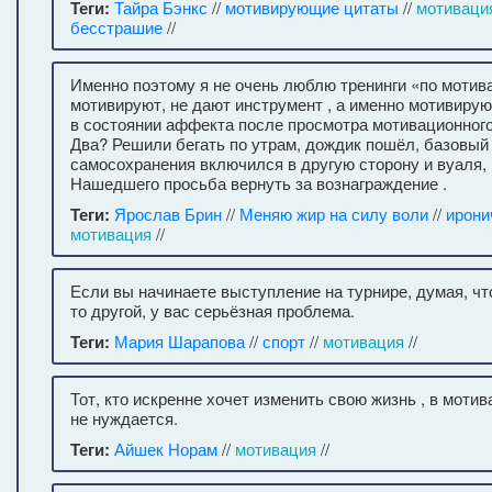
Теги:
Тайра Бэнкс
//
мотивирующие цитаты
//
мотиваци
бесстрашие
//
Именно поэтому я не очень люблю тренинги «по мотив
мотивируют, не дают инструмент , а именно мотивирую
в состоянии аффекта после просмотра мотивационного
Два? Решили бегать по утрам, дождик пошёл, базовый
самосохранения включился в другую сторону и вуаля, 
Нашедшего просьба вернуть за вознаграждение .
Теги:
Ярослав Брин
//
Меняю жир на силу воли
//
ирони
мотивация
//
Если вы начинаете выступление на турнире, думая, что
то другой, у вас серьёзная проблема.
Теги:
Мария Шарапова
//
спорт
//
мотивация
//
Тот, кто искренне хочет изменить свою жизнь , в моти
не нуждается.
Теги:
Айшек Норам
//
мотивация
//