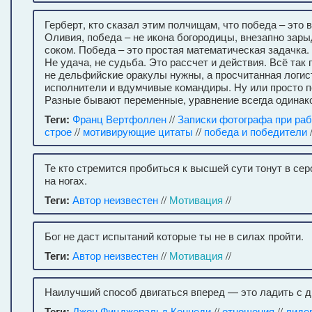
Герберт, кто сказал этим полчищам, что победа – это 
Оливия, победа – не икона богородицы, внезапно за
соком. Победа – это простая математическая задачка.
Не удача, не судьба. Это рассчет и действия. Всё так
не дельфийские оракулы нужны, а просчитанная логис
исполнители и вдумчивые командиры. Ну или просто п
Разные бывают переменные, уравнение всегда одинак
Теги:
Франц Вертфоллен
//
Записки фотографа при ра
строе
//
мотивирующие цитаты
//
победа и победители
Те кто стремится пробиться к высшей сути тонут в сер
на ногах.
Теги:
Автор неизвестен
//
Мотивация
//
Бог не даст испытаний которые ты не в силах пройти.
Теги:
Автор неизвестен
//
Мотивация
//
Наилучший способ двигаться вперед — это ладить с д
Теги:
Джон Фицджеральд Кеннеди
//
отношения
//
лиде