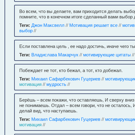
Во всем, что вы делаете, вам приходится делать выбо
помните, что в конечном итоге сделанный вами выбор 
Теги:
Джон Максвелл
//
Мотивация решает все
//
мотив
выбор
//
Если поставлена цель , ее надо достичь, иначе чего т
Теги:
Владислава Макарчук
//
мотивирующие цитаты
/
Побеждает не тот, кто бежал, а тот, кто добежал.
Теги:
Михаил Сафарбекович Гуцериев
//
мотивирующи
мотивация
//
мудрость
//
Берёшь – всем покажи, что оставляешь, И сверху вниз 
не понимаешь. Отдал – всем говори, что не осталось, 
делай вид, что наступаешь.
Теги:
Михаил Сафарбекович Гуцериев
//
мотивирующи
мотивация
//