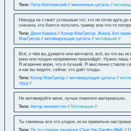
Теги:
Петр Квятковский
//
жизненные цитаты
//
мотивац
Никогда не станет успешным тот, кто не готов идти до
сначала, кто боится получить травму или что-то потер
Теги:
Джон Кавана
//
Конор МакГрегор. Жизнь без прав
МакГрегор
//
мотивирующие цитаты
//
мотивация
//
Всё, о чём вы думаете или мечтаете, всё, во что вы и
рано или поздно непременно произойдёт. Нужно лишь 
Я искренне верю, что я лучший. Я мысленно ставлю с
и как вы видите, сейчас это даёт плоды.
Теги:
Конор МакГрегор
//
мотивирующие цитаты
//
моти
труд
//
Не мотивируйте меня, лучше помогите материально.
Теги:
Автор неизвестен
//
Мотивация
//
Ты сможешь все что угодно, если правильно настроишь
Теги:
По ту сторону изгороди (Over the Garden Wall)
//
Г