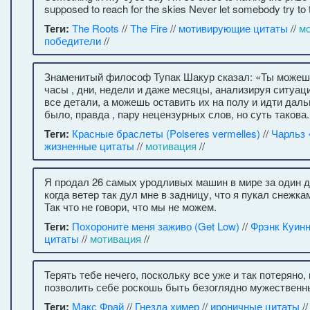
supposed to reach for the skies Never let somebody try to 
Теги:
The Roots
//
The Fire
//
мотивирующие цитаты
//
м
победители
//
Знаменитый философ Тупак Шакур сказал: «Ты можешь
часы , дни, недели и даже месяцы, анализируя ситуаци
все детали, а можешь оставить их на полу и идти даль
было, правда , пару нецензурных слов, но суть такова.
Теги:
Красные браслеты (Polseres vermelles)
//
Чарльз 
жизненные цитаты
//
мотивация
//
Я продал 26 самых уродливых машин в мире за один д
когда ветер так дул мне в задницу, что я пукал снежка
Так что не говори, что мы не можем.
Теги:
Похороните меня заживо (Get Low)
//
Фрэнк Куин
цитаты
//
мотивация
//
Терять тебе нечего, поскольку все уже и так потеряно
позволить себе роскошь быть безоглядно мужествен
Теги:
Макс Фрай
//
Гнезда химер
//
ироничные цитаты
/