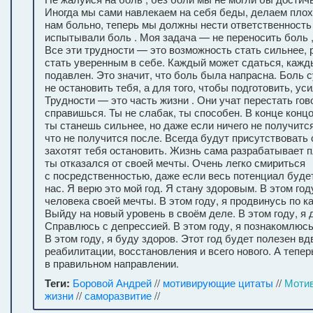
Иногда мы сами навлекаем на себя беды, делаем плох
нам больно, теперь мы должны нести ответственность 
испытывали боль . Моя задача — не переносить боль , 
Все эти трудности — это возможность стать сильнее, р
стать уверенным в себе. Каждый может сдаться, каж
подавлен. Это значит, что боль была напрасна. Боль 
не остановить тебя, а для того, чтобы подготовить, уси
Трудности — это часть жизни . Они учат перестать гово
справишься. Ты не слабак, ты способен. В конце конц
ты станешь сильнее, но даже если ничего не получится
что не получится после. Всегда будут присутствовать 
захотят тебя остановить. Жизнь сама разрабатывает п
ты отказался от своей мечты. Очень легко смириться
с посредственностью, даже если весь потенциал буде
нас. Я верю это мой год. Я стану здоровым. В этом год
человека своей мечты. В этом году, я продвинусь по к
Выйду на новый уровень в своём деле. В этом году, я 
Справлюсь с депрессией. В этом году, я познакомлюс
В этом году, я буду здоров. Этот год будет полезен вд
реабилитации, восстановления и всего нового. А тепер
в правильном направлении.
Теги:
Боровой Андрей
//
мотивирующие цитаты
//
Моти
жизни
//
саморазвитие
//