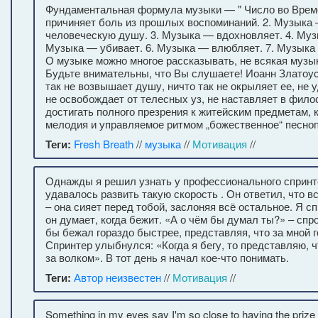
Фундаментальная формула музыки — " Число во Време
причиняет боль из прошлых воспоминаний. 2. Музыка
человеческую душу. 3. Музыка — вдохновляет. 4. Муз
Музыка — убивает. 6. Музыка — влюбляет. 7. Музыка
О музыке можно многое рассказывать, не всякая музы
Будьте внимательны, что Вы слушаете! Иоанн Златоус
так не возвышает душу, ничто так не окрыляет ее, не 
не освобождает от телесных уз, не наставляет в фило
достигать полного презрения к житейским предметам, 
мелодия и управляемое ритмом „божественное“ песноп
Теги:
Fresh Breath
//
музыка
//
Мотивация
//
Однажды я решил узнать у профессионального спринте
удавалось развить такую скорость . Он ответил, что в
– она сияет перед тобой, заслоняя всё остальное. Я сп
он думает, когда бежит. «А о чём бы думал ты?» – спро
бы бежал гораздо быстрее, представляя, что за мной г
Спринтер улыбнулся: «Когда я бегу, то представляю, ч
за волком». В тот день я начал кое-что понимать.
Теги:
Автор неизвестен
//
Мотивация
//
Something in my eyes say I'm so close to having the prize I