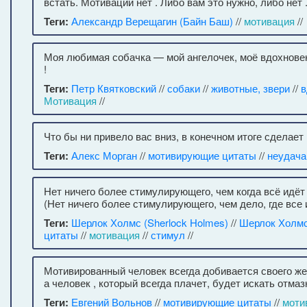
встать. Мотивации нет . Либо вам это нужно, либо нет 
Теги:
Александр Верещагин (Байн Баш)
//
мотивация
//
Моя любимая собачка — мой ангелочек, моё вдохнове
!
Теги:
Петр Квятковский
//
собаки
//
животные, звери
//
в
Мотивация
//
Что бы ни привело вас вниз, в конечном итоге сделает
Теги:
Алекс Морган
//
мотивирующие цитаты
//
неудача
Нет ничего более стимулирующего, чем когда всё идёт н
(Нет ничего более стимулирующего, чем дело, где все 
Теги:
Шерлок Холмс (Sherlock Holmes)
//
Шерлок Холм
цитаты
//
мотивация
//
стимул
//
Мотивированный человек всегда добивается своего же
а человек , который всегда плачет, будет искать отмаз
Теги:
Евгений Вольнов
//
мотивирующие цитаты
//
моти