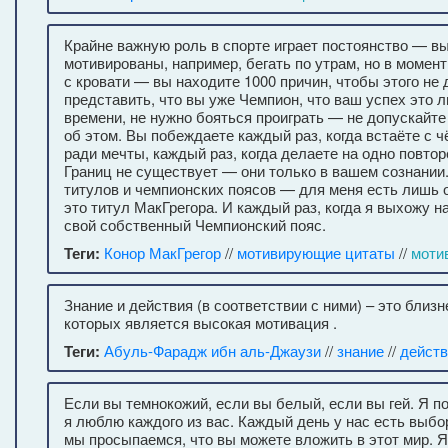
Крайне важную роль в спорте играет постоянство — в
мотивированы, например, бегать по утрам, но в момент
с кровати — вы находите 1000 причин, чтобы этого не
представить, что вы уже Чемпион, что ваш успех это 
времени, не нужно бояться проиграть — не допускайт
об этом. Вы побеждаете каждый раз, когда встаёте с ч
ради мечты, каждый раз, когда делаете на одно повто
Границ не существует — они только в вашем сознании
титулов и чемпионских поясов — для меня есть лишь 
это титул МакГрегора. И каждый раз, когда я выхожу 
свой собственный Чемпионский пояс.
Теги:
Конор МакГрегор
//
мотивирующие цитаты
//
моти
Знание и действия (в соответствии с ними) – это близ
которых является высокая мотивация .
Теги:
Абуль-Фарадж ибн аль-Джаузи
//
знание
//
действ
Если вы темнокожий, если вы белый, если вы гей. Я п
я люблю каждого из вас. Каждый день у нас есть выбор
мы просыпаемся, что вы можете вложить в этот мир. 