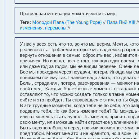
Правильная мотивация может изменить мир.
Теги:
Молодой Папа (The Young Pope)
//
Папа Пий XIII
/
изменения, перемены
//
У нас у всех есть что-то, во что мы верим. Мечты, ко
реализовать. Проблемы которые мы надеемся разреши
вернуть отношения в семью, сбросить вес , избавится
привычек. Но иногда, после того, как подходит время ,
или даже год за годом, мы не видим перемен. Очень лег
Все мы проходим через неудачи, потери. Иногда мы см
понимаем почему так. Главное надо знать, что делать 
Боль , страдания , потери, разочарования — меняют н
свой след . Каждые болезненные моменты оставляют в
оставляют то, что можно создать только в такие моме
счёте и это пройдет. Ты справишься с этим, но ты буд
В эти трудные моменты, когда тебе не по себе, это за
подавить тебя. Но как боль изменит тебя? Ты можешь
или ты можешь стать лучше. Ты можешь принять пора
свою мечту, или можешь найти страстное увлечение и 
Быть вдохновлённым перед новыми возможностями, в
пред тобой. Может мне это и не нравится, но я воин , и
Не жалуйся на боль , без боли мы не могли бы достич