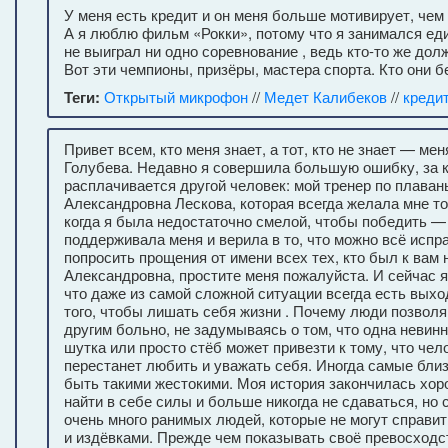
У меня есть кредит и он меня больше мотивирует, чем 
А я люблю фильм «Рокки», потому что я занимался ед
не выиграл ни одно соревнование , ведь кто-то же долж
Вот эти чемпионы, призёры, мастера спорта. Кто они б
Теги:
Открытый микрофон
//
Медет Калибеков
//
креди
Привет всем, кто меня знает, а тот, кто не знает — ме
Голубева. Недавно я совершила большую ошибку, за 
расплачивается другой человек: мой тренер по плава
Александровна Лескова, которая всегда желала мне т
когда я была недостаточно смелой, чтобы победить — 
поддерживала меня и верила в то, что можно всё испра
попросить прощения от имени всех тех, кто был к вам
Александровна, простите меня пожалуйста. И сейчас я
что даже из самой сложной ситуации всегда есть выход
того, чтобы лишать себя жизни . Почему люди позвол
другим больно, не задумываясь о том, что одна невин
шутка или просто стёб может привезти к тому, что чел
перестанет любить и уважать себя. Иногда самые близк
быть такими жестокими. Моя история закончилась хор
найти в себе силы и больше никогда не сдаваться, но 
очень много ранимых людей, которые не могут справи
и издёвками. Прежде чем показывать своё превосходс