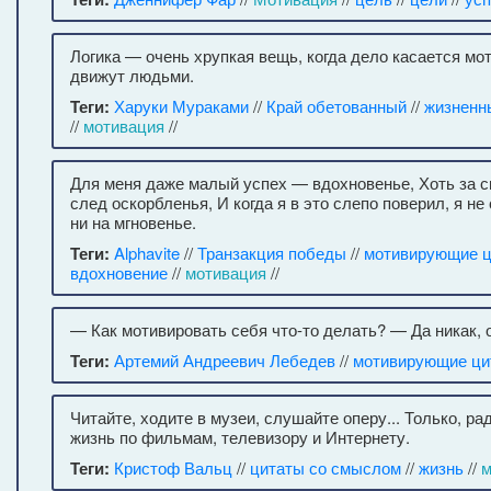
Логика — очень хрупкая вещь, когда дело касается мо
движут людьми.
Теги:
Харуки Мураками
//
Край обетованный
//
жизненн
//
мотивация
//
Для меня даже малый успех — вдохновенье, Хоть за с
след оскорбленья, И когда я в это слепо поверил, я не
ни на мгновенье.
Теги:
Alphavite
//
Транзакция победы
//
мотивирующие 
вдохновение
//
мотивация
//
— Как мотивировать себя что-то делать? — Да никак, 
Теги:
Артемий Андреевич Лебедев
//
мотивирующие ци
Читайте, ходите в музеи, слушайте оперу... Только, рад
жизнь по фильмам, телевизору и Интернету.
Теги:
Кристоф Вальц
//
цитаты со смыслом
//
жизнь
//
м