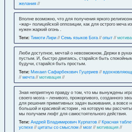
желания
//
Вполне возможно, что для получения яркого религиозн
«жар» полицейской оппозиции, как для острого меча и
нужен жаркий огонь .
Теги:
Тимоти Лири
//
Семь языков Бога
//
опыт
//
мотива
Люби доступное, мечтай о невозможном, Держи в рука
пустым. И, быстро двигаясь, старайся быть спокойны
будучи, старайся быть простым.
Теги:
Михаил Сафарбекович Гуцериев
//
вдохновляющ
//
мечта
//
мотивация
//
Зная неприятную правду о том, что мы вынуждены игр
своего мозга – ленивого, прожорливого, созданного эв
для решения примитивных задач выживания, а вовсе н
большой и красивой истории , на которую мы рассчиты
мы получаем люфт для самостоятельного действия.
Теги:
Андрей Владимирович Курпатов
//
Красная табле
успехе
//
цитаты со смыслом
//
мозг
//
мотивация
//