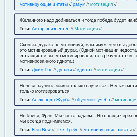
мотивирующие цитаты
//
разум
//
мотивация
//
Желанного надо добиваться и тогда победа будет наи
Теги:
Автор неизвестен
//
Мотивация
//
Сколько дурака не мотивируй, максимум, чего вы доб
это мотивированный дурак. (Одной мотивации недостат
есть идиот и вы его мотивировали, то в результате вы
мотивированного идиота.)
Теги:
Джим Рон
//
дураки
//
идиоты
//
мотивация
//
Нельзя научить, можно только научиться. Нельзя мот
только мотивироваться.
Теги:
Александр Журба
//
обучение, учеба
//
мотиваци
Не бойся, Фрэн. Мы часто падаем... Но пройдя через б
мы всегда поднимаемся.
Теги:
Fran Bow
//
Тётя Грейс
//
мотивирующие цитаты
//