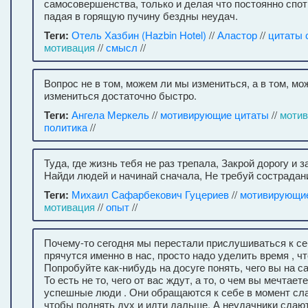
самосовершенства, только и делая что постоянно спо
падая в горящую пучину бездны неудач.
Теги:
Отель Хазбин (Hazbin Hotel)
//
Аластор
//
цитаты 
мотивация
//
смысл
//
Вопрос не в том, можем ли мы измениться, а в том, м
измениться достаточно быстро.
Теги:
Ангела Меркель
//
мотивирующие цитаты
//
моти
политика
//
Туда, где жизнь тебя не раз трепала, Закрой дорогу и з
Найди людей и начинай сначала, Не требуй сострадани
Теги:
Михаил Сафарбекович Гуцериев
//
мотивирующи
мотивация
//
опыт
//
Почему-то сегодня мы перестали прислушиваться к се
прячутся именно в нас, просто надо уделить время , ч
Попробуйте как-нибудь на досуге понять, чего вы на с
То есть не то, чего от вас ждут, а то, о чем вы мечтает
успешные люди . Они обращаются к себе в момент сла
чтобы поднять дух и идти дальше. А неудачники сдаю