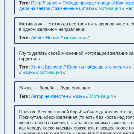
Теги:
Петр Людвиг
//
Победи прокрастинацию! Как пер
дела на завтра
//
жизненные цитаты
//
мотивация
//
жел
Мотивация — это когда все твои пять органов чувств
в одном желанном направлении.
Теги:
Айшек Норам
//
мотивация
//
Глупо делать своей жизненной мотивацией желание зас
гордиться.
Теги:
Ханна Бренчер
//
Если ты найдешь это письмо
//
//
жизнь
//
мотивация
//
Жизнь — борьба ... будь сильным!
Теги:
Автор неизвестен
//
жизнь
//
Мотивация
//
Понятие беспрестанной борьбы было для меня отнюдь
Покинутая, обескровленная (то есть без крова над голо
же постоянно на мели, я стала воспринимать жизнь с 
как череду нескончаемых сражений, и каждое новое п
усугубляло мою жалость к себе. И тут вдруг этот н