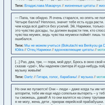
Теги:
Владислава Макарчук
//
жизненные цитаты
//
жиз
— Папа, так обидно. Я очень старался, но опять не по
Четыре балла? Неплохо, значит тебе есть куда расти.
чем когда всё даётся без усилий. Эй, Нариюки, только
это чувство досады, ты должен вырасти тем, кто спос
чувства неумех, ведь чувства неумехи поймёт лишь то
ошибался.
Теги:
Мы не можем учиться (Bokutachi wa Benkyou ga D
Юйга
//
Отец Нариюки
//
вдохновляющие цитаты
//
мот
[...] Раз, два, три, — пора, мой друг, Брось в окно свой
сказав «ура!», Мы наденем свитера И куда-нибудь по
музыку живьём!
Теги:
Dartz
//
Гитара, голос, барабаны!
//
музыка
//
моти
Но они же пугаются! Они – люди – даже когда ты им че
алгоритм, тебе им еще надо сопельки вытереть – у теб
ты сможешь, давай! А то они валятся на спину трупам
я не могу, жена, дети , призрак еврейской прабабушки.