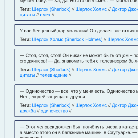
мучает сову. — Ха, да. Но это был смех . — Могла со
Теги:
Шерлок (Sherlock)
//
Шерлок Холмс
//
Доктор Джо
цитаты
//
смех
//
У вас бесценный дар молчания! Он делает вас отличн
Теги:
Шерлок Холмс (Sherlock Holmes)
//
Шерлок Холм
— Стоп, стоп, стоп! Он никак не может быть отцом – п
его джинсов! — Да, знакомить тебя с телевизором был
Теги:
Шерлок (Sherlock)
//
Шерлок Холмс
//
Доктор Джо
цитаты
//
телевидение
//
— Одиночество — все, что у меня есть. Одиночество
Нет , людей защищают друзья .
Теги:
Шерлок (Sherlock)
//
Шерлок Холмс
//
Доктор Джо
дружба
//
одиночество
//
— Этот человек должен был погибнуть вчера в катаст
а вместо этого он в багажнике машины в Саутуарке. 
спасение !