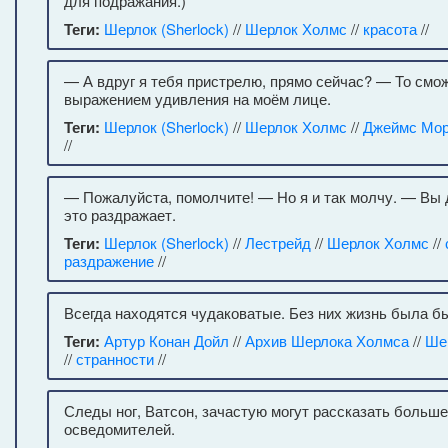
для подражания.)
Теги:
Шерлок (Sherlock)
//
Шерлок Холмс
//
красота
//
— А вдруг я тебя пристрелю, прямо сейчас? — То смо
выражением удивления на моём лице.
Теги:
Шерлок (Sherlock)
//
Шерлок Холмс
//
Джеймс Мор
//
— Пожалуйста, помолчите! — Но я и так молчу. — Вы
это раздражает.
Теги:
Шерлок (Sherlock)
//
Лестрейд
//
Шерлок Холмс
//
раздражение
//
Всегда находятся чудаковатые. Без них жизнь была бы
Теги:
Артур Конан Дойл
//
Архив Шерлока Холмса
//
Ше
//
странности
//
Следы ног, Ватсон, зачастую могут рассказать больше
осведомителей.