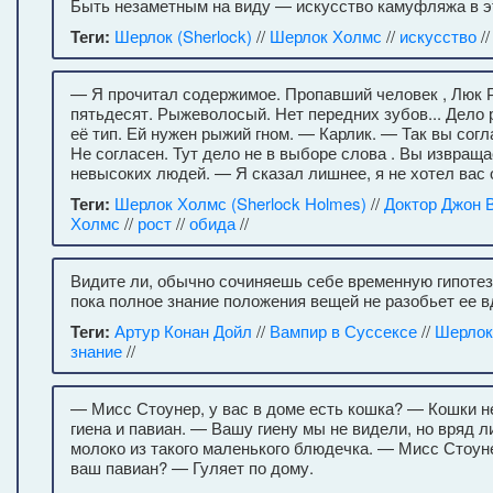
Быть незаметным на виду — искусство камуфляжа в э
Теги:
Шерлок (Sherlock)
//
Шерлок Холмс
//
искусство
/
— Я прочитал содержимое. Пропавший человек , Люк 
пятьдесят. Рыжеволосый. Нет передних зубов... Дело 
её тип. Ей нужен рыжий гном. — Карлик. — Так вы сог
Не согласен. Тут дело не в выборе слова . Вы извращ
невысоких людей. — Я сказал лишнее, я не хотел вас 
Теги:
Шерлок Холмс (Sherlock Holmes)
//
Доктор Джон 
Холмс
//
рост
//
обида
//
Видите ли, обычно сочиняешь себе временную гипоте
пока полное знание положения вещей не разобьет ее в
Теги:
Артур Конан Дойл
//
Вампир в Суссексе
//
Шерлок
знание
//
— Мисс Стоунер, у вас в доме есть кошка? — Кошки не
гиена и павиан. — Вашу гиену мы не видели, но вряд л
молоко из такого маленького блюдечка. — Мисс Стоуне
ваш павиан? — Гуляет по дому.