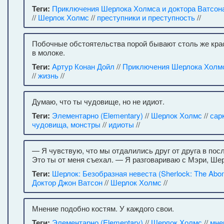
Теги:
Приключения Шерлока Холмса и доктора Ватсона
//
Шерлок Холмс
//
преступники и преступность
//
Побочные обстоятельства порой бывают столь же кра
в молоке.
Теги:
Артур Конан Дойл
//
Приключения Шерлока Холм
//
жизнь
//
Думаю, что ты чудовище, но не идиот.
Теги:
Элементарно (Elementary)
//
Шерлок Холмс
//
сар
чудовища, монстры
//
идиоты
//
— Я чувствую, что мы отдалились друг от друга в пос
Это ты от меня съехал. — Я разговариваю с Мэри, Шер
Теги:
Шерлок: Безобразная невеста (Sherlock: The Abom
Доктор Джон Ватсон
//
Шерлок Холмс
//
Мнение подобно костям. У каждого свои.
Теги:
Элементарно (Elementary)
//
Шерлок Холмс
//
мне