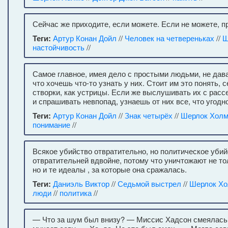
Сейчас же приходите, если можете. Если не можете, п
Теги:
Артур Конан Дойл
//
Человек на четвереньках
//
Ш
настойчивость
//
Самое главное, имея дело с простыми людьми, не дава
что хочешь что-то узнать у них. Стоит им это понять, 
створки, как устрицы. Если же выслушивать их с рас
и спрашивать невпопад, узнаешь от них все, что угодно
Теги:
Артур Конан Дойл
//
Знак четырёх
//
Шерлок Хол
понимание
//
Всякое убийство отвратительно, но политическое убий
отвратительней вдвойне, потому что уничтожают не то
но и те идеалы , за которые она сражалась.
Теги:
Даниэль Виктор
//
Седьмой выстрел
//
Шерлок Х
люди
//
политика
//
— Что за шум был внизу? — Миссис Хадсон смеялась.