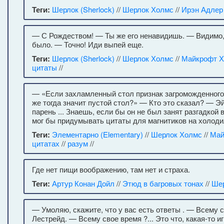
Теги:
Шерлок (Sherlock)
//
Шерлок Холмс
//
Ирэн Адлер
— С Рождеством! — Ты же его ненавидишь. — Видимо,
было. — Точно! Иди выпей еще.
Теги:
Шерлок (Sherlock)
//
Шерлок Холмс
//
Майкрофт 
цитаты
//
— «Если захламленный стол признак загроможденного 
же тогда значит пустой стол?» — Кто это сказал? — 
парень ... Знаешь, если бы он не был занят разгадкой 
мог бы придумывать цитаты для магнитиков на холоди
Теги:
Элементарно (Elementary)
//
Шерлок Холмс
//
Май
цитатах
//
разум
//
Где нет пищи воображению, там нет и страха.
Теги:
Артур Конан Дойл
//
Этюд в багровых тонах
//
Ше
— Умоляю, скажите, что у вас есть ответы . — Всему с
Лестрейд. — Всему свое время ?... Это что, какая-то иг