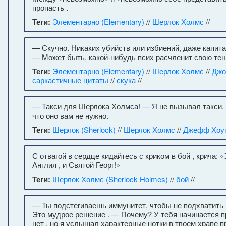
пропасть .
Теги:
Элементарно (Elementary)
//
Шерлок Холмс
//
— Скучно. Никаких убийств или избиений, даже капитан
— Может быть, какой-нибудь псих расчленит свою тещ
Теги:
Элементарно (Elementary)
//
Шерлок Холмс
//
Джо
саркастичные цитаты
//
скука
//
— Такси для Шерлока Холмса! — Я не вызывал такси. 
что оно вам не нужно.
Теги:
Шерлок (Sherlock)
//
Шерлок Холмс
//
Джефф Хоу
С отвагой в сердце кидайтесь с криком в бой , крича: «
Англия , и Святой Георг!»
Теги:
Шерлок Холмс (Sherlock Holmes)
//
бой
//
— Ты подстегиваешь иммунитет, чтобы не подхватить
Это мудрое решение . — Почему? У тебя начинается 
нет , но я услышал характерные нотки в твоем храпе 