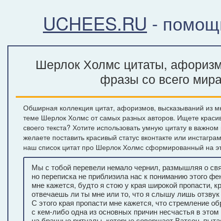
UCHEES.RU
- помощ
Шерлок Холмс цитаты, афоризм
фразы со всего мир
Обширная коллекция цитат, афоризмов, высказываний из м
теме Шерлок Холмс от самых разных авторов. Ищете крас
своего текста? Хотите использовать умную цитату в важном
желаете поставить красивый статус вконтакте или инстагра
наш список цитат про Шерлок Холмс сформированный на эт
Мы с тобой перевели немало чернил, размышляя о св
но переписка не приблизила нас к пониманию этого фе
мне кажется, будто я стою у края широкой пропасти, кр
отвечаешь ли ты мне или то, что я слышу лишь отзвук 
С этого края пропасти мне кажется, что стремление о
с кем-либо одна из основных причин несчастья в этом
на брачные ритуалы, которые совершает Ватсон, пытая