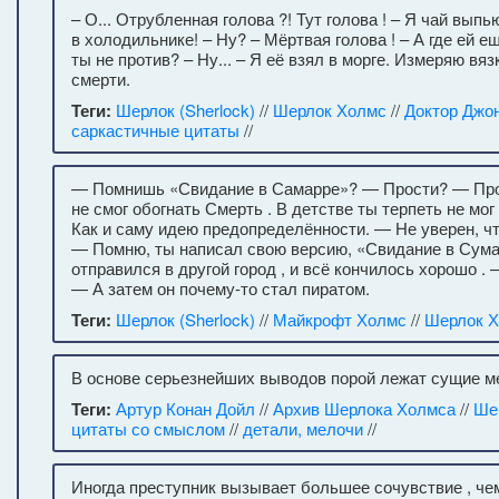
– О... Отрубленная голова ?! Тут голова ! – Я чай выпь
в холодильнике! – Ну? – Мёртвая голова ! – А где ей е
ты не против? – Ну... – Я её взял в морге. Измеряю вя
смерти.
Теги:
Шерлок (Sherlock)
//
Шерлок Холмс
//
Доктор Джо
саркастичные цитаты
//
— Помнишь «Свидание в Самарре»? — Прости? — Про
не смог обогнать Смерть . В детстве ты терпеть не мог
Как и саму идею предопределённости. — Не уверен, чт
— Помню, ты написал свою версию, «Свидание в Сума
отправился в другой город , и всё кончилось хорошо .
— А затем он почему-то стал пиратом.
Теги:
Шерлок (Sherlock)
//
Майкрофт Холмс
//
Шерлок 
В основе серьезнейших выводов порой лежат сущие м
Теги:
Артур Конан Дойл
//
Архив Шерлока Холмса
//
Ше
цитаты со смыслом
//
детали, мелочи
//
Иногда преступник вызывает большее сочувствие , чем