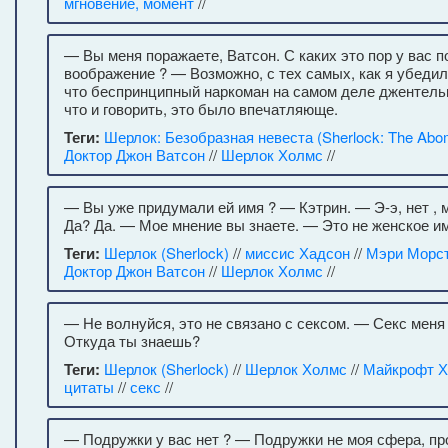
мгновение, момент
//
— Вы меня поражаете, Ватсон. С каких это пор у вас 
воображение ? — Возможно, с тех самых, как я убедил
что беспринципный наркоман на самом деле джентельм
что и говорить, это было впечатляюще.
Теги:
Шерлок: Безобразная невеста (Sherlock: The Abom
Доктор Джон Ватсон
//
Шерлок Холмс
//
— Вы уже придумали ей имя ? — Кэтрин. — Э-э, нет ,
Да? Да. — Мое мнение вы знаете. — Это не женское им
Теги:
Шерлок (Sherlock)
//
миссис Хадсон
//
Мэри Морст
Доктор Джон Ватсон
//
Шерлок Холмс
//
— Не волнуйся, это не связано с сексом. — Секс меня
Откуда ты знаешь?
Теги:
Шерлок (Sherlock)
//
Шерлок Холмс
//
Майкрофт 
цитаты
//
секс
//
— Подружки у вас нет ? — Подружки не моя сфера, пр