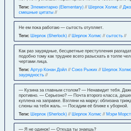
Теги:
Элементарно (Elementary)
//
Шерлок Холмс
//
Джо
смешные цитаты
//
Не ем пока работаю — сытость отупляет.
Теги:
Шерлок (Sherlock)
//
Шерлок Холмс
//
сытость
//
Как раз заурядные, бесцветные преступления разгадат
подобно тому как труднее всего разыскать в толпе че
чертами лица.
Теги:
Артур Конан Дойл
//
Союз Рыжих
//
Шерлок Холм
заурядность
//
— Кузина за главным столом? — Ненавидит тебя. Даже
противно. — Серьезно? — Почта второго класса, деше
куплена на заправке. Взгляни на марку: облизана триж
слюны на тебя жаль. — Посадим её ближе к уборной.
Теги:
Шерлок (Sherlock)
//
Шерлок Холмс
//
Мэри Морст
— Я не одинок! — Откуда ты знаешь?