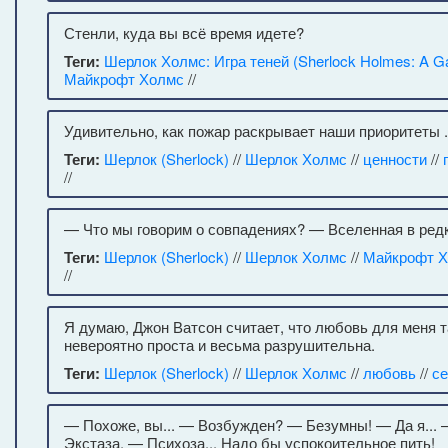
Стенли, куда вы всё время идете?
Теги:
Шерлок Холмс: Игра теней (Sherlock Holmes: A G
Майкрофт Холмс
//
Удивительно, как пожар раскрывает наши приоритеты .
Теги:
Шерлок (Sherlock)
//
Шерлок Холмс
//
ценности
//
//
— Что мы говорим о совпадениях? — Вселенная в редк
Теги:
Шерлок (Sherlock)
//
Шерлок Холмс
//
Майкрофт 
//
Я думаю, Джон Ватсон считает, что любовь для меня т
невероятно проста и весьма разрушительна.
Теги:
Шерлок (Sherlock)
//
Шерлок Холмс
//
любовь
//
се
— Похоже, вы... — Возбужден? — Безумны! — Да я... 
Экстаза. — Психоза... Надо бы успокоительное пить!