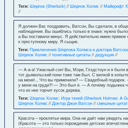
Теги:
Шерлок (Sherlock)
//
Шерлок Холмс
//
Майкрофт 
//
Я должен Вас поздравить, Ватсон, Вы сделали, в общ
наблюдения. Вы ошиблись только в знаке: нужно было
а Вы поставили минус. Я действительно имею прямое
к преступному миру. Я сыщик.
Теги:
Приключения Шерлока Холмса и доктора Ватсона
Шерлок Холмс
//
позитивные цитаты
//
дедукция
//
— А-а-а! Ужасный сон! Вы, Мэри, Глэдстоун и я были в
тот дьявольский пони тоже там был. С вилкой в копыт
на меня!... Что вы применили? — Свадебный подарок.
у меня на груди?! — Это был я. — А почему лодыжка
что из нее торчит кусок дерева.
Теги:
Шерлок Холмс: Игра теней (Sherlock Holmes: A G
Шерлок Холмс
//
Доктор Джон Ватсон
//
смешные цита
Красота – проклятье мира. Она не даёт нам увидеть н
(Красота — это только порождение детских впечатлен