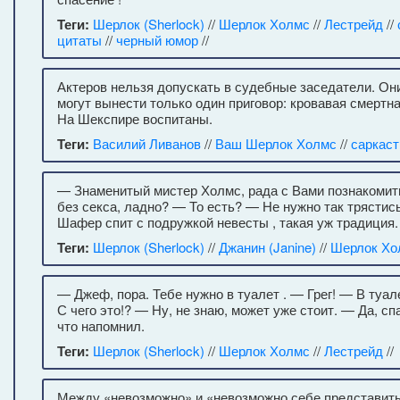
Теги:
Шерлок (Sherlock)
//
Шерлок Холмс
//
Лестрейд
//
цитаты
//
черный юмор
//
Актеров нельзя допускать в судебные заседатели. Он
могут вынести только один приговор: кровавая смертна
На Шекспире воспитаны.
Теги:
Василий Ливанов
//
Ваш Шерлок Холмс
//
саркас
— Знаменитый мистер Холмс, рада с Вами познакомит
без секса, ладно? — То есть? — Не нужно так трястись
Шафер спит с подружкой невесты , такая уж традиция.
Теги:
Шерлок (Sherlock)
//
Джанин (Janine)
//
Шерлок Хо
— Джеф, пора. Тебе нужно в туалет . — Грег! — В туал
С чего это!? — Ну, не знаю, может уже стоит. — Да, сп
что напомнил.
Теги:
Шерлок (Sherlock)
//
Шерлок Холмс
//
Лестрейд
//
Между «невозможно» и «невозможно себе представить