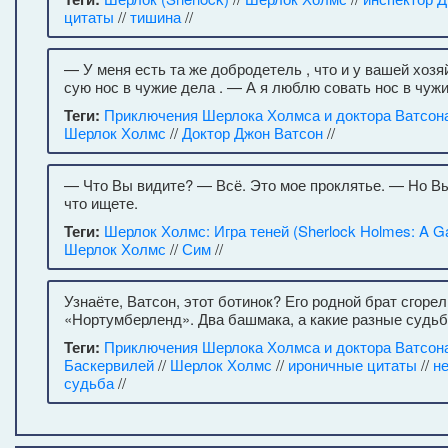
цитаты
//
тишина
//
— У меня есть та же добродетель , что и у вашей хозя
сую нос в чужие дела . — А я люблю совать нос в чужи
Теги:
Приключения Шерлока Холмса и доктора Ватсона
Шерлок Холмс
//
Доктор Джон Ватсон
//
— Что Вы видите? — Всё. Это мое проклятье. — Но Вы 
что ищете.
Теги:
Шерлок Холмс: Игра теней (Sherlock Holmes: A G
Шерлок Холмс
//
Сим
//
Узнаёте, Ватсон, этот ботинок? Его родной брат сгоре
«Нортумберленд». Два башмака, а какие разные судьб
Теги:
Приключения Шерлока Холмса и доктора Ватсон
Баскервилей
//
Шерлок Холмс
//
ироничные цитаты
//
не
судьба
//