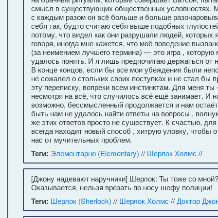
смысл в существующих общественных условностях. М
с каждым разом он всё больше и больше разочаровыва
себя так, будто считаю себя выше подобных глупостей
потому, что видел как они разрушали людей, которых 
говоря, иногда мне кажется, что моё поведение вызван
(за неимением лучшего термина) — это игра , которую 
удалось понять. И я лишь предпочитаю держаться от 
В конце концов, если бы все мои убеждения были неп
не сожалел о стольких своих поступках и не стал бы 
эту переписку, вопреки всем инстинктам. Для меня ты 
несмотря на всё, что случилось всё ещё занимает. И н
возможно, бессмысленный продолжается и нам остаёт
быть нам не удалось найти ответы на вопросы , волн
же этих ответов просто не существует. К счастью, для
всегда находит новый способ , хитрую уловку, чтобы 
нас от мучительных проблем.
Теги:
Элементарно (Elementary)
//
Шерлок Холмс
//
[Джону надевают наручники] Шерлок: Ты тоже со мной?
Оказывается, нельзя врезать по носу шефу полиции!
Теги:
Шерлок (Sherlock)
//
Шерлок Холмс
//
Доктор Джо