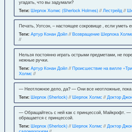
угадать, что вы задумали?
Теги:
Шерлок Холмс (Sherlock Holmes)
//
Лестрейд
//
Ше
Печать, Уотсон, – настоящее сокровище , если уметь 
Теги:
Артур Конан Дойл
//
Возвращение Шерлока Холм
//
Нельзя постоянно играть острыми предметами, не поре
нежные ручки.
Теги:
Артур Конан Дойл
//
Происшествие на вилле «Три
Холмс
//
— Неотложное дело, да? — Они все неотложные, пока
Теги:
Шерлок (Sherlock)
//
Шерлок Холмс
//
Доктор Джо
— Обращайтесь с ней как с принцессой, Майкрофт. — 
обращается с принцессой.
Теги:
Шерлок (Sherlock)
//
Шерлок Холмс
//
Доктор Джо
садомазохизм
//