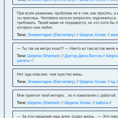
При всем уважении, проблема не в том, как просить, а 
ты просишь. Человека нельзя попросить подчиниться, 
требовать. Твоей маме не понравится, но это хотя бы п
которого она любит.
Теги:
Элементарно (Elementary)
//
Шерлок Холмс
//
жиз
— Ты так на метро ехал?! — Никто из таксистов меня н
Теги:
Шерлок (Sherlock)
//
Доктор Джон Ватсон
//
Шерло
цитаты
//
Нет яда опаснее, чем чувство вины.
Теги:
Элементарно (Elementary)
//
Шерлок Холмс
//
яд
/
Мне приятен твой интерес , но я помолвлен с работой.
Теги:
Шерлок (Sherlock)
//
Шерлок Холмс
//
работа
//
— За эти сведения наш агент отдал жизнь . — Это гово