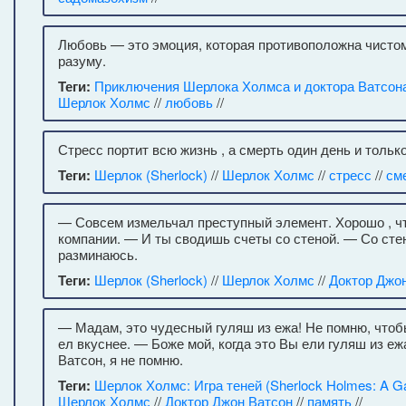
Любовь — это эмоция, которая противоположна чисто
разуму.
Теги:
Приключения Шерлока Холмса и доктора Ватсон
Шерлок Холмс
//
любовь
//
Стресс портит всю жизнь , а смерть один день и только
Теги:
Шерлок (Sherlock)
//
Шерлок Холмс
//
стресс
//
см
— Совсем измельчал преступный элемент. Хорошо , что
компании. — И ты сводишь счеты со стеной. — Со сте
разминаюсь.
Теги:
Шерлок (Sherlock)
//
Шерлок Холмс
//
Доктор Джо
— Мадам, это чудесный гуляш из ежа! Не помню, чтоб
ел вкуснее. — Боже мой, когда это Вы ели гуляш из еж
Ватсон, я не помню.
Теги:
Шерлок Холмс: Игра теней (Sherlock Holmes: A G
Шерлок Холмс
//
Доктор Джон Ватсон
//
память
//