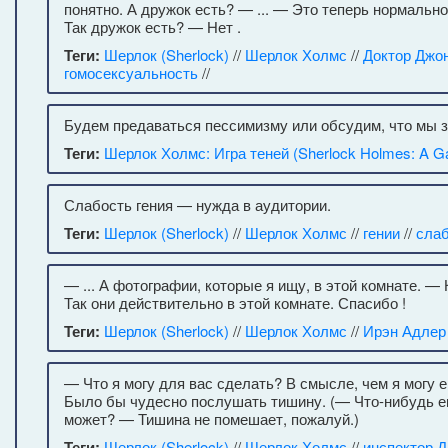
понятно. А дружок есть? — ... — Это теперь нормальн
Так дружок есть? — Нет .
Теги:
Шерлок (Sherlock)
//
Шерлок Холмс
//
Доктор Джо
гомосексуальность
//
Будем предаваться пессимизму или обсудим, что мы 
Теги:
Шерлок Холмс: Игра теней (Sherlock Holmes: A G
Слабость гения — нужда в аудитории.
Теги:
Шерлок (Sherlock)
//
Шерлок Холмс
//
гении
//
сла
— ... А фотографии, которые я ищу, в этой комнате. —
Так они действительно в этой комнате. Спасибо !
Теги:
Шерлок (Sherlock)
//
Шерлок Холмс
//
Ирэн Адлер
— Что я могу для вас сделать? В смысле, чем я могу
Было бы чудесно послушать тишину. (— Что-нибудь е
может? — Тишина не помешает, пожалуй.)
Теги:
Шерлок (Sherlock)
//
Шерлок Холмс
//
инспектор 