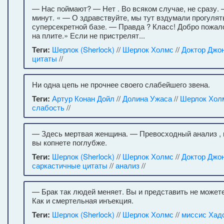
— Нас поймают? — Нет . Во всяком случае, не сразу. 
минут. « — О здравствуйте, мы тут вздумали прогулят
суперсекретной базе. — Правда ? Класс! Добро пожал
на плите.» Если не пристрелят...
Теги:
Шерлок (Sherlock)
//
Шерлок Холмс
//
Доктор Джо
цитаты
//
Ни одна цепь не прочнее своего слабейшего звена.
Теги:
Артур Конан Дойл
//
Долина Ужаса
//
Шерлок Хол
слабость
//
— Здесь мертвая женщина. — Превосходный анализ , 
вы копнете поглубже.
Теги:
Шерлок (Sherlock)
//
Шерлок Холмс
//
Доктор Джо
саркастичные цитаты
//
анализ
//
— Брак так людей меняет. Вы и представить не может
Как и смертельная инъекция.
Теги:
Шерлок (Sherlock)
//
Шерлок Холмс
//
миссис Хад