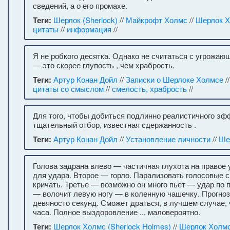
сведений, а о его промахе.
Теги:
Шерлок (Sherlock)
//
Майкрофт Холмс
//
Шерлок 
цитаты
//
информация
//
Я не робкого десятка. Однако не считаться с угрожаю
— это скорее глупость , чем храбрость.
Теги:
Артур Конан Дойл
//
Записки о Шерлоке Холмсе
/
цитаты со смыслом
//
смелость, храбрость
//
Для того, чтобы добиться подлинно реалистичного эф
тщательный отбор, известная сдержанность .
Теги:
Артур Конан Дойл
//
Установление личности
//
Ше
Голова задрана влево — частичная глухота на правое
для удара. Второе — горло. Парализовать голосовые 
кричать. Третье — возможно он много пьет — удар по п
— волочит левую ногу — в коленную чашечку. Прогноз
девяносто секунд. Сможет драться, в лучшем случае, 
часа. Полное выздоровление ... маловероятно.
Теги:
Шерлок Холмс (Sherlock Holmes)
//
Шерлок Холм