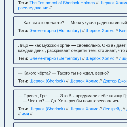
Теги:
The Testament of Sherlock Holmes
//
Шерлок Холм
расследование
//
— Как вы это делаете? — Меня укусил радиоактивный 
Теги:
Элементарно (Elementary)
//
Шерлок Холмс
//
Бен
Лицо — как мужской орган — своевольно. Оно выдает
каждый день , раскрывает секреты тем, кто знает, что 
Теги:
Элементарно (Elementary)
//
Шерлок Холмс
//
лиц
— Какого чёрта? — Такого ты не ждал, верно?
Теги:
Шерлок (Sherlock)
//
Шерлок Холмс
//
Доктор Джо
— Привет, Грег. ... — Это Вы придумали себе кличку Г
... — Честно? — Да. Хоть раз бы поинтересовались.
Теги:
Шерлок (Sherlock)
//
Шерлок Холмс
//
Лестрейд
//
//
имя
//