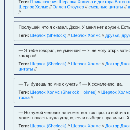
Теги:
Приключения Шерлока Холмса и доктора Ватсона
Шерлок Холмс
//
Эллен Стоунер
//
смешные цитаты
//
//
Послушай, что я сказал, Джон. У меня нет друзей. Есть
Теги:
Шерлок (Sherlock)
//
Шерлок Холмс
//
друзья, дру
— Я тебе говорил, не умничай! — Я не могу открывать
как кран!
Теги:
Шерлок (Sherlock)
//
Шерлок Холмс
//
Доктор Джо
цитаты
//
— Ты будешь по мне скучать ? — К сожалению, да.
Теги:
Шерлок Холмс (Sherlock Holmes)
//
Шерлок Холм
тоска
//
— Но чужой человек не может вот так просто войти в 
может попасть куда угодно, если выберет правильный
Теги:
Шерлок (Sherlock)
//
Шерлок Холмс
//
Доктор Джо