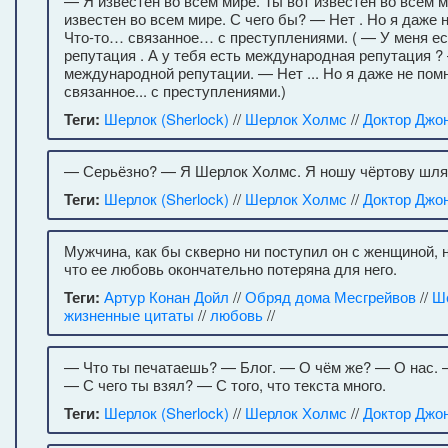
— Я известен во всем мире. Ты вот известен во всем м
известен во всем мире. С чего бы? — Нет . Но я даже 
Что-то… связанное… с преступлениями. ( — У меня е
репутация . А у тебя есть международная репутация ? 
международной репутации. — Нет ... Но я даже не помню
связанное... с преступлениями.)
Теги:
Шерлок (Sherlock)
//
Шерлок Холмс
//
Доктор Джо
— Серьёзно? — Я Шерлок Холмс. Я ношу чёртову шля
Теги:
Шерлок (Sherlock)
//
Шерлок Холмс
//
Доктор Джо
Мужчина, как бы скверно ни поступил он с женщиной, н
что ее любовь окончательно потеряна для него.
Теги:
Артур Конан Дойл
//
Обряд дома Месгрейвов
//
Ш
жизненные цитаты
//
любовь
//
— Что ты печатаешь? — Блог. — О чём же? — О нас. —
— С чего ты взял? — С того, что текста много.
Теги:
Шерлок (Sherlock)
//
Шерлок Холмс
//
Доктор Джо