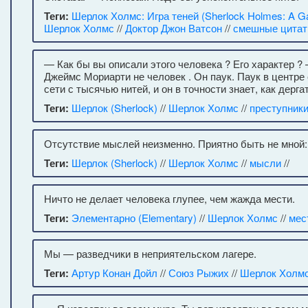
Теги:
Шерлок Холмс: Игра теней (Sherlock Holmes: A G
Шерлок Холмс
//
Доктор Джон Ватсон
//
смешные цита
— Как бы вы описали этого человека ? Его характер ?
Джеймс Мориарти не человек . Он паук. Паук в центре
сети с тысячью нитей, и он в точности знает, как дерга
Теги:
Шерлок (Sherlock)
//
Шерлок Холмс
//
преступники
Отсутствие мыслей неизменно. Приятно быть не мной:
Теги:
Шерлок (Sherlock)
//
Шерлок Холмс
//
мысли
//
Ничто не делает человека глупее, чем жажда мести.
Теги:
Элементарно (Elementary)
//
Шерлок Холмс
//
мес
Мы — разведчики в неприятельском лагере.
Теги:
Артур Конан Дойл
//
Союз Рыжих
//
Шерлок Холм