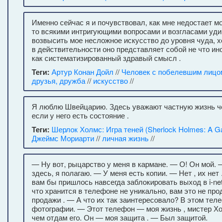
Именно сейчас я и почувствовал, как мне недостает мо
то всякими интригующими вопросами и возгласами уд
возвысить мое несложное искусство до уровня чуда, х
в действительности оно представляет собой не что ин
как систематизированный здравый смысл .
Теги:
Артур Конан Дойл
//
Человек с побелевшим лицо
друзья, дружба
//
искусство
//
Я люблю Швейцарию. Здесь уважают частную жизнь ч
если у него есть состояние .
Теги:
Шерлок Холмс: Игра теней (Sherlock Holmes: A G
Джеймс Мориарти
//
личная жизнь
//
— Ну вот, рыцарство у меня в кармане. — О! Он мой.
здесь, я полагаю. — У меня есть копии. — Нет , их нет 
вам бы пришлось навсегда заблокировать выход в i-net
что хранится в телефоне не уникально, вам это не про
продажи . — А что их так заинтересовало? В этом тел
фотографии. — Этот телефон — моя жизнь , мистер Хо
чем отдам его. Он — моя защита . — Был защитой.