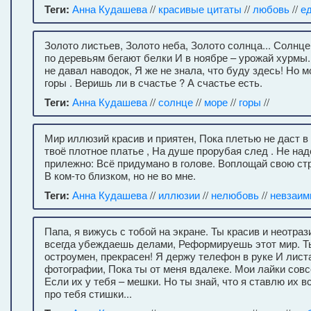
Теги:
Анна Кудашева
//
красивые цитаты
//
любовь
//
е
Золото листьев, Золото неба, Золото солнца... Солнце
по деревьям бегают белки И в ноябре – урожай хурмы.
не давал наводок, Я же не знала, что буду здесь! Но м
горы . Веришь ли в счастье ? А счастье есть.
Теги:
Анна Кудашева
//
солнце
//
море
//
горы
//
Мир иллюзий красив и приятен, Пока плетью не даст в
твоё плотное платье , На душе прорубая след . Не над
прилежно: Всё придумано в голове. Воплощай свою ст
В ком-то близком, но не во мне.
Теги:
Анна Кудашева
//
иллюзии
//
нелюбовь
//
невзаим
Папа, я вижусь с тобой на экране. Ты красив и неотраз
всегда убеждаешь делами, Реформируешь этот мир. Ты
остроумен, прекрасен! Я держу телефон в руке И листа
фотографии, Пока ты от меня вдалеке. Мои лайки совсе
Если их у тебя – мешки. Но ты знай, что я ставлю их
про тебя стишки...