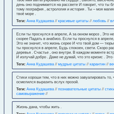
день оно поднимается на рассвете И говорит, что ты 
тому география , астрология и история . Ты – моя магия 
твоё море .
Теги:
Анна Кудашева
//
красивые цитаты
//
любовь
//
в
Если ты проснулся в апреле, А за окном мороз , Это не
скорее Падать в анабиоз. Если ты проснулся в апреле,
Это не значит, что жизнь серее И что твой дом — тюрь
ты проснулся в апреле, Будь спокоен, свети. Скоро ра
деревья . Счастье , оно внутри. В каждом моменте вст
И излучай добро . Даже не думай, что это кризис . Это
Теги:
Анна Кудашева
//
мудрые цитаты
//
карантин
//
ве
Стихи хороши тем, что в них можно завуалировать то, 
осмелился выразить вслух прозой.
Теги:
Анна Кудашева
//
познавательные цитаты
//
стих
самовыражение
//
Жизнь дана, чтобы жить .
Теги:
Анна Кудашева
//
жизненные цитаты
//
жизнь
//
жи