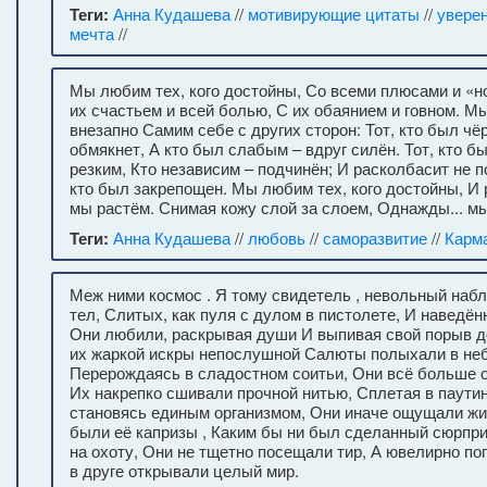
Теги:
Анна Кудашева
//
мотивирующие цитаты
//
увере
мечта
//
Мы любим тех, кого достойны, Со всеми плюсами и «н
их счастьем и всей болью, С их обаянием и говном. 
внезапно Самим себе с других сторон: Тот, кто был чё
обмякнет, А кто был слабым – вдруг силён. Тот, кто б
резким, Кто независим – подчинён; И расколбасит не по
кто был закрепощен. Мы любим тех, кого достойны, И 
мы растём. Снимая кожу слой за слоем, Однажды... м
Теги:
Анна Кудашева
//
любовь
//
саморазвитие
//
Карм
Меж ними космос . Я тому свидетель , невольный наб
тел, Слитых, как пуля с дулом в пистолете, И наведён
Они любили, раскрывая души И выпивая свой порыв до
их жаркой искры непослушной Салюты полыхали в неб
Перерождаясь в сладостном соитьи, Они всё больше о
Их накрепко сшивали прочной нитью, Сплетая в паути
становясь единым организмом, Они иначе ощущали жиз
были её капризы , Каким бы ни был сделанный сюрпри
на охоту, Они не тщетно посещали тир, А ювелирно поп
в друге открывали целый мир.