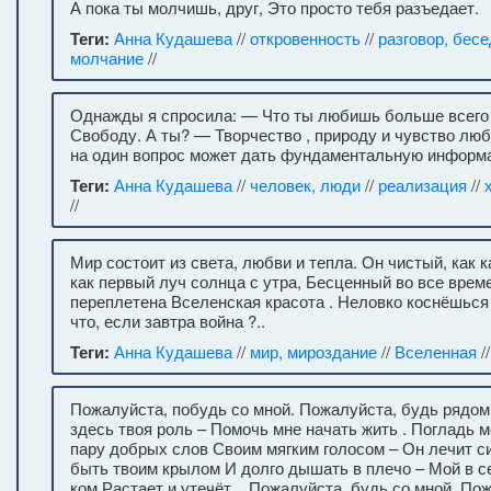
А пока ты молчишь, друг, Это просто тебя разъедает.
Теги:
Анна Кудашева
//
откровенность
//
разговор, бес
молчание
//
Однажды я спросила: — Что ты любишь больше всего
Свободу. А ты? — Творчество , природу и чувство люб
на один вопрос может дать фундаментальную информа
Теги:
Анна Кудашева
//
человек, люди
//
реализация
//
//
Мир состоит из света, любви и тепла. Он чистый, как 
как первый луч солнца с утра, Бесценный во все времен
переплетена Вселенская красота . Неловко коснёшься 
что, если завтра война ?..
Теги:
Анна Кудашева
//
мир, мироздание
//
Вселенная
/
Пожалуйста, побудь со мной. Пожалуйста, будь рядом
здесь твоя роль – Помочь мне начать жить . Погладь 
пару добрых слов Своим мягким голосом – Он лечит с
быть твоим крылом И долго дышать в плечо – Мой в 
ком Растает и утечёт... Пожалуйста, будь со мной. По