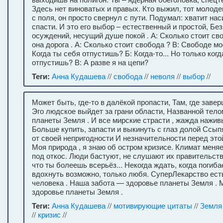
Здесь нет виноватых и правых. Кто выжил, тот молоде
с поля, он просто свернул с пути. Подумал: хватит на
спасти. И это его выбор – естественный и простой, Бе
осуждений, несущий душе покой . А: Сколько стоит сво
она дорога . А: Сколько стоит свобода ? В: Свободе мо
Когда ты себя отпустишь? Б: Когда-то... Но только когд
отпустишь? В: А разве я на цепи?
Теги:
Анна Кудашева
//
свобода
//
неволя
//
выбор
//
Может быть, где-то в далёкой пропасти, Там, где заве
Эго людское выйдет за грани области, Названной тело
планеты Земля . И все мирские страсти , жажда нажив
Больше купить, запасти и выкинуть с глаз долой Ссы
от своей непригодности И незначительности перед это
Моя природа , я знаю об остром кризисе. Климат меняе
под откос. Люди бастуют, не слушают их правительств
что ты болеешь всерьёз... Некогда ждать, когда погиба
вдохнуть возможно, только любя. СуперЛекарство ест
человека . Наша забота — здоровье планеты Земля . 
здоровье планеты Земля .
Теги:
Анна Кудашева
//
мотивирующие цитаты
//
Земля 
//
кризис
//