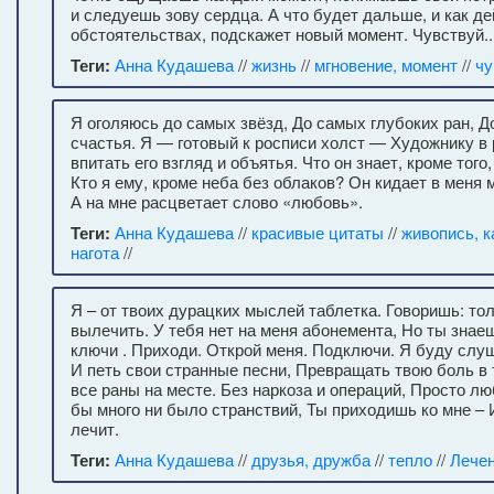
и следуешь зову сердца. А что будет дальше, и как де
обстоятельствах, подскажет новый момент. Чувствуй..
Теги:
Анна Кудашева
//
жизнь
//
мгновение, момент
//
чу
Я оголяюсь до самых звёзд, До самых глубоких ран, До
счастья. Я — готовый к росписи холст — Художнику в 
впитать его взгляд и объятья. Что он знает, кроме того
Кто я ему, кроме неба без облаков? Он кидает в меня 
А на мне расцветает слово «любовь».
Теги:
Анна Кудашева
//
красивые цитаты
//
живопись, 
нагота
//
Я – от твоих дурацких мыслей таблетка. Говоришь: тол
вылечить. У тебя нет на меня абонемента, Но ты знаеш
ключи . Приходи. Открой меня. Подключи. Я буду слу
И петь свои странные песни, Превращать твою боль в
все раны на месте. Без наркоза и операций, Просто л
бы много ни было странствий, Ты приходишь ко мне – И
лечит.
Теги:
Анна Кудашева
//
друзья, дружба
//
тепло
//
Лече