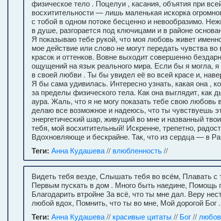
физическое тело . Поцелуи , касания, объятия при все
восхитительности — лишь маленькая искорка огромно
с тобой в одном потоке бесценно и невообразимо. Неж
в душе, разгорается под ключицами и в районе основа
Я показываю тебе рукой, что моя любовь живет именно
мое действие или слово не могут передать чувства во
красок и оттенков. Вовне выходит совершенно бездар
ощущений на язык реального мира. Если бы я могла, я
в своей любви . Ты бы увидел её во всей красе и, наве
Я бы сама удивилась. Интересно узнать, какая она , к
за пределы физического тела. Как она выглядит, как д
аура. Жаль, что я не могу показать тебе свою любовь 
делаю все возможное и надеюсь, что ты чувствуешь э
энергетический шар, живущий во мне и названный тво
тебя, мой восхитительный! Искренне, трепетно, радост
Вдохновляюще и бескрайне. Так, что из сердца — в Ра
Теги:
Анна Кудашева
//
влюбленность
//
Видеть тебя везде, Слышать тебя во всём, Плавать с 
Первым пускать в дом . Много быть наедине, Помощь п
Благодарить втройне За всё, что ты мне дал. Веру нест
любой вдох, Помнить, что ты во мне, Мой дорогой Бог .
Теги:
Анна Кудашева
//
красивые цитаты
//
Бог
//
любов