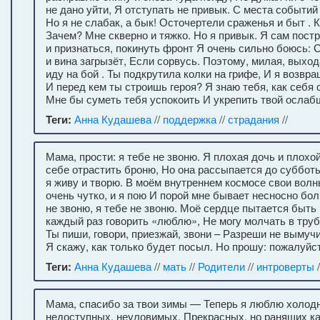
не дано уйти, Я отступать не привык. С места событий
Но я не слабак, а бык! Осточертели сраженья и быт . 
Зачем? Мне скверно и тяжко. Но я привык. Я сам постр
и признаться, покинуть фронт Я очень сильно боюсь: С
и вина загрызёт, Если сорвусь. Поэтому, милая, выход
иду на бой . Ты подкрутила колки на грифе, И я возвращ
И перед кем ты строишь героя? Я знаю тебя, как себя 
Мне бы суметь тебя успокоить И укрепить твой ослабш
Теги:
Анна Кудашева
//
поддержка
//
страдания
//
Мама, прости: я тебе не звоню. Я плохая дочь и плохо
себе отрастить броню, Но она рассыпается до субботы
я живу и творю. В моём внутреннем космосе свои волны
очень чутко, и я пою И порой мне бывает несносно бол
не звоню, я тебе не звоню. Моё сердце пытается быть 
каждый раз говорить «люблю», Не могу молчать в тру
Ты пиши, говори, приезжай, звони – Разреши не вымуч
Я скажу, как только будет посыл. Но прошу: пожалуйст
Теги:
Анна Кудашева
//
мать
//
Родители
//
интроверты
/
Мама, спасибо за твои зимы — Теперь я люблю холод
недоступных, неуловимых, Прекрасных, но ранящих ка