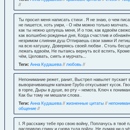
//
Ты просил меня написать стихи . Я не знаю, о чем писа
не пишется, хоть умри, - О нём можно только молчать. 
как ты нежно целуешь меня, И о том, как вдвоём свежо,
как волшебно рожденье дня, Когда счастлив и обнажён
незримом слиянии душ Отпираешь свои замки И лети
на всю катушку, Доверяясь своей любви . Столь бесц
лежать вдвоём, Не пытаясь вернуть всё вспять, Кроме 
чём, Целовать, сиять и мурчать...
Теги:
Анна Кудашева
//
любовь
//
Непонимание режет, ранит, Выстрел навылет пускает в
выворачивающем капкане Грубо откусывает кусок. Гвоз
в горле, Дыры в душе, во рту – немота. Ключ к пониман
Как бы тому ни мешали слова .
Теги:
Анна Кудашева
//
жизненные цитаты
//
непониман
общение
//
I. Я расскажу тебе про свою войну, Поплачусь в твоё п
расправлю спину и снова туда пойду, Не думая ни о ч