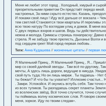
Меня не любит этот город . Холодный, хмурый и сырой
презрительными приветом Он предстаёт передо мной. 
настроенья, За ними скрыто естество. Казань, преодо
И покажи своё лицо ! Иду всё дальше от вокзала – Чем
тем светлей Становятся твои кварталы И переливы эт
всю твою натуру По взглядам улиц и домов. В меня в
С двух первых взоров и шагов. Ведь ты действительно 
нежна и молода. Гримасы строишь понапрасну: Давно в
стрела. Я не забуду твою прелесть, Дыханье Волги и в
под сердцем греет Мой город-первая любовь .
Теги:
Анна Кудашева
//
жизненные цитаты
//
первая лю
Я Маленький Принц , Я Маленький Принц , Я... Пришёл
мир со своей далёкой звезды . Там всё по-другому, Та
мечты, А здесь лишь дороги, ведущие в никуда. Увиде
свой путь туда; Но он лишь мираж . Ты падаешь - Нет
ты бежал? И что бы ты ухватил? Иллюзию счастья... 
. Замри. Успокойся. И окунись вглубь себя. Там точно
из всех тупиков. Ты разгадаешь секрет планеты Земля
из вселенских звёзд. Всё точно случится, точно случи
ты поймаешь волну космических слов. Я говорю своем
меня, зоркое. Иду по твоим следам».