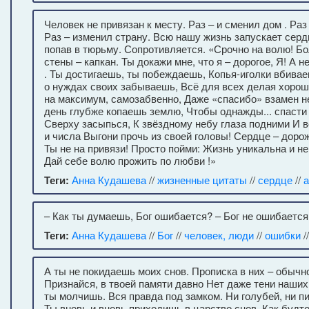
Человек не привязан к месту. Раз – и сменил дом . Раз
Раз – изменил страну. Всю нашу жизнь запускает серд
попав в тюрьму. Сопротивляется. «Срочно на волю! Бол
стены – капкан. Ты докажи мне, что я – дорогое, Я! А 
. Ты достигаешь, ты побеждаешь, Копья-иголки вбива
о нуждах своих забываешь, Всё для всех делая хорош
на максимум, самозабвенно, Даже «спасибо» взамен н
день глубже копаешь землю, Чтобы однажды... спасти с
Сверху засыпься, К звёздному небу глаза подними И 
и числа Выгони прочь из своей головы! Сердце – дорож
Ты не на привязи! Просто пойми: Жизнь уникальна и н
Дай себе волю прожить по любви !»
Теги:
Анна Кудашева
//
жизненные цитаты
//
сердце
//
а
– Как ты думаешь, Бог ошибается? – Бог не ошибаетс
Теги:
Анна Кудашева
//
Бог
//
человек, люди
//
ошибки
//
А ты не покидаешь моих снов. Прописка в них – обычн
Признайся, в твоей памяти давно Нет даже тени наши
ты молчишь. Вся правда под замком. Ни голубей, ни пис
Ты вновь и вновь приходишь в царство снов, Как будто