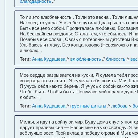
благодарность
//
То ли это влюбленность , То ли это весна , То ли лишн
Наконец-то ушла. Я в себе ощутила Два крыла за спи
Быть всецело собой. Пропиталась любовью, Воспарил
На бескрайнем раздолье Стала тем, что сбылось. И на
Позабыв все слова , Связь с потерянным детством Вно
Улыбаюсь и плачу, Без конца говорю (Невозможно инач
я люблю...
Теги:
Анна Кудашева
//
влюбленность
//
близость
//
вес
Моё сердце разрывается на куски. Я сумела тебя про
возвращаются вспять. Я сумела тебя понять. Моя бол
Я учусь себя как-то беречь. Я учусь с собой как-то жи
Чтобы быть. Чтобы быть. Понимаю: мой шрам в душе 
любить ».
Теги:
Анна Кудашева
//
грустные цитаты
//
любовь
//
бо
Милая, я иду на войну за мир. Буду дома спустя полгод
дарует приливы сил — Напой мне на ухо свободу. Я з
всё лучше всех, Твой вклад в победу огромен! Мы вме