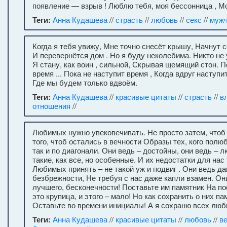
появление — взрыв ! Люблю тебя, моя бессонница , М
Теги:
Анна Кудашева
//
страсть
//
любовь
//
секс
//
мужч
Когда я тебя увижу, Мне точно снесёт крышу, Начнут с
И перевернётся дом . Но я буду неколебима. Никто не 
Я стану, как воин , сильной, Скрывая щемящий стон. П
время ... Пока не наступит время , Когда вдруг наступи
Где мы будем только вдвоём.
Теги:
Анна Кудашева
//
красивые цитаты
//
страсть
//
в
отношения
//
Любимых нужно увековечивать. Не просто затем, чтоб 
того, чтоб остались в вечности Образы тех, кого полю
так и по диагонали. Они ведь – достойны, они ведь – 
такие, как все, но особенные. И их недостатки для н
Любимых принять – не такой уж и подвиг . Они ведь да
безбрежности, Не требуя с нас даже капли взамен. О
лучшего, бесконечности! Поставьте им памятник На по
это крупица, и этого – мало! Но как сохранить о них па
Оставьте во времени инициалы! А я сохраню всех люб
Теги:
Анна Кудашева
//
красивые цитаты
//
любовь
//
в