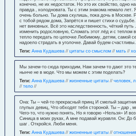
конечно, не их недостаток. Но это их свойство, одно на
правда , холодновата. Ты с этим знакома немало лет. Я
очень больно. Ты дома скулишь, пока дочь в Москве. Р
с тобой рядом дома, Запрётся и пишет стихи о судьбе.
нет виновных. Всё это наследственность, чёткий путь .
изменить родословную, Сломать этот лёд и с теплом в
тепло передать по цепочке Любимому, детям, самой се
надоело страдать в уголочке. Давай будем счастливы
Теги:
Анна Кудашева
//
цитаты со смыслом
//
мать
//
хо
Мы зачем-то сюда приходим, Нам зачем-то дают это т
нынче не в моде. Что мы можем с этим поделать?
Теги:
Анна Кудашева
//
жизненные цитаты
//
человек, 
//
тело
//
Она: Ты – чей-то прекрасный принц И смелый защитник-
глупых девиц, Что обходят тебя стороной. Ты – дар , 
Чего-то, что нужно понять, Но я говорю «Нельзя» И во
Синица в моих руках, А мне подавай журавля. Он: До б
шаг . Откройся. Люби меня.
Теги:
Анна Кудашева
//
жизненные цитаты
//
отношени