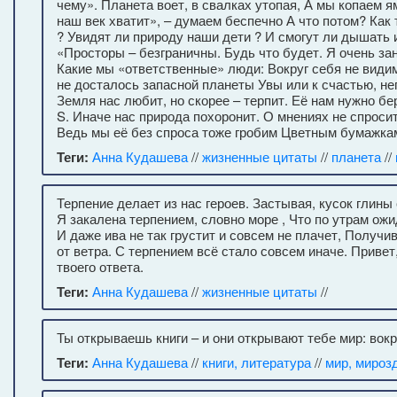
чему». Планета воет, в свалках утопая, А мы копаем я
наш век хватит», – думаем беспечно А что потом? Как 
? Увидят ли природу наши дети ? И смогут ли дышать 
«Просторы – безграничны. Будь что будет. Я очень зан
Какие мы «ответственные» люди: Вокруг себя не видим
не досталось запасной планеты Увы или к счастью, н
Земля нас любит, но скорее – терпит. Её нам нужно бер
S. Иначе нас природа похоронит. О мнениях не спросит
Ведь мы её без спроса тоже гробим Цветным бумажка
Теги:
Анна Кудашева
//
жизненные цитаты
//
планета
//
Терпение делает из нас героев. Застывая, кусок глины
Я закалена терпением, словно море , Что по утрам ожи
И даже ива не так грустит и совсем не плачет, Получи
от ветра. С терпением всё стало совсем иначе. Привет
твоего ответа.
Теги:
Анна Кудашева
//
жизненные цитаты
//
Ты открываешь книги – и они открывают тебе мир: вокр
Теги:
Анна Кудашева
//
книги, литература
//
мир, мироз