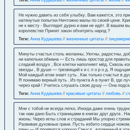
Не нужно давить из себя улыбку. Вам кажется, это пр
натянутые попытки Ничтожно малы по своей цене. Кри
не к месту - Выглядит дурно и вам не идёт. В вашем
королевстве Принят закон обхитрять народ ?
Теги:
Анна Кудашева
//
жизненные цитаты
//
лицемери
Минуты счастья столь желанны, Уютны, радостны, доб
ни капельки обмана — Есть лишь простор для правоты
сладкий воздух , Все клетки наполняет мёд, Сквозь ко
звезды , В душе — трезвящий к и с л о р о д. Я ощуща
Мой каждый атом знает суть . Как только счастье в д
Я понимаю верный путь . Из пункта А в пункт В, где л
через край ! Учитесь слушать свою душу — Она подска
Теги:
Анна Кудашева
//
красивые цитаты
//
любовь
//
с
Мне с тобой не всегда легко, Иногда даже очень трудно
так нам дано Быть страницами в книгах друг друга . Н
жизнь: Через иглы слов и страданий Мы упорно стрем
Развивая духовные грани. Пусть избито сердце ножом,
раны — И проявится хорошо Смысл , вложенный в эти