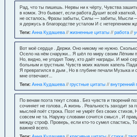
Рад, что ты пишешь. Нервы ни к чёрту, Чувства заши
в комок. Это бывает, если работа Душит всей хваткой,
не осталось, Фразы забыты, Силы — забиты, Мысли —
я держусь в благородстве усталом И с нетерпением ж
Теги:
Анна Кудашева
//
жизненные цитаты
//
работа
//
у
Вот моё сердце . Держи. Оно никому не нужно. Скольк
Осело на нём снаружи... Я шёл по миру своим Лёгким 
Но, видно, не угодил Тому, кто даёт награды. И моё с
больным и грустным. Чувств моих жалких капель Падае
Я превратился в дым , Но в глубине печали Музыка и 
мне отвечают...
Теги:
Анна Кудашева
//
грустные цитаты
//
внутренний 
По венам поэта текут слова . Без чувств и творений по
сочиняет не голова , А жизнь . Реальность заходит за 
мыслей поёт строка. Поэт не умрёт без своих стихов, 
совсем не та. Наружу словами сочится смысл , И прав
между строф. Проверь, если кто-то сумел спастись, То
важней всего.
Теги:
Анна Кудашева
//
красивые цитаты
//
стихи
//
тво