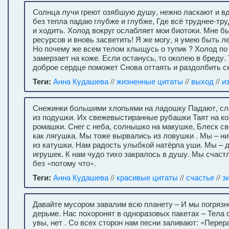
Солнца лучи греют озябшую душу, нежно ласкают и вд
без тепла падаю глубже и глубже, Где всё труднее-тр
и ходить. Холод вокруг ослабляет мои биотоки. Мне б
ресурсов и вновь засветить! Я же могу, я умею быть ле
Но почему же всем телом хлыщусь о тупик ? Холод по 
замерзает на коже. Если останусь, то околею в бреду.
доброе сердце поможет Снова оттаять и раздолбить с
Теги:
Анна Кудашева
//
жизненные цитаты
//
выход
//
и
Снежинки большими хлопьями на ладошку Падают, с
из подушки. Их свежевыстиранные рубашки Таят на ко
ромашки. Снег с неба, солнышко на макушке, Блеск св
как лягушка. Мы тоже вырвались из ловушки . Мы – н
из катушки. Нам радость улыбкой натёрла уши. Мы – д
игрушек. К нам чудо тихо закралось в душу. Мы счаст
без «потому что».
Теги:
Анна Кудашева
//
красивые цитаты
//
счастье
//
з
Давайте мусором завалим всю планету – И мы погрязн
дерьме. Нас похоронят в одноразовых пакетах – Тела с
увы, нет . Со всех сторон нам песни заливают: «Перер