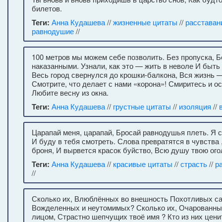
билетов.
Теги:
Анна Кудашева
//
жизненные цитаты
//
расставан
равнодушие
//
100 метров мы можем себе позволить. Без пропуска, Б
наказанными. Узнали, как это — жить в неволе И быть
Весь город свернулся до крошки-балкона, Вся жизнь —
Смотрите, что делает с нами «корона»! Смиритесь и о
Любите весну из окна.
Теги:
Анна Кудашева
//
грустные цитаты
//
изоляция
//
Царапай меня, царапай, Бросай равнодушья плеть. Я с
И буду в тебя смотреть. Слова превратятся в чувства 
броня, И вырвется красок буйство, Всю душу твою ого
Теги:
Анна Кудашева
//
красивые цитаты
//
страсть
//
р
//
Сколько их, Влюблённых во внешность Похотливых с
Вожделенных и неутомимых? Сколько их, Очарованны
лицом, Страстно шепчущих твоё имя ? Кто из них ценит