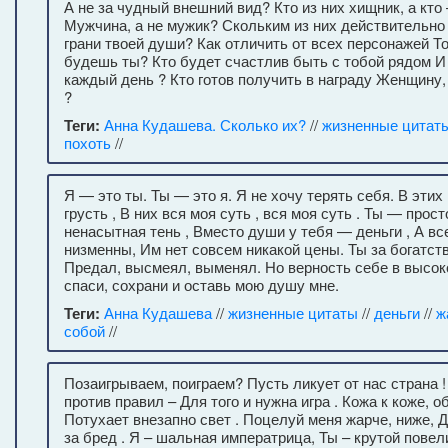
А не за чудный внешний вид? Кто из них хищник, а кто
Мужчина, а не мужик? Скольким из них действительн
грани твоей души? Как отличить от всех персонажей Тог
будешь ты? Кто будет счастлив быть с тобой рядом И
каждый день ? Кто готов получить в награду Женщину,
?
Теги:
Анна Кудашева. Сколько их?
//
жизненные цитат
похоть
//
Я — это ты. Ты — это я. Я не хочу терять себя. В этих
грусть , В них вся моя суть , вся моя суть . Ты — прост
ненасытная тень , Вместо души у тебя — деньги , А в
низменны, Им нет совсем никакой цены. Ты за богатст
Предал, высмеял, выменял. Но верность себе в высоко
спаси, сохрани и оставь мою душу мне.
Теги:
Анна Кудашева
//
жизненные цитаты
//
деньги
//
ж
собой
//
Позаигрываем, поиграем? Пусть ликует от нас страна 
против правил – Для того и нужна игра . Кожа к коже, 
Потухает внезапно свет . Поцелуй меня жарче, ниже, 
за бред . Я – шальная императрица, Ты – крутой повел