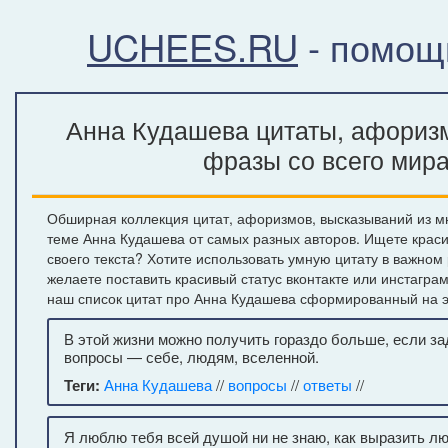
UCHEES.RU
- помощ
Анна Кудашева цитаты, афоризм
фразы со всего мир
Обширная коллекция цитат, афоризмов, высказываний из м
теме Анна Кудашева от самых разных авторов. Ищете крас
своего текста? Хотите использовать умную цитату в важном
желаете поставить красивый статус вконтакте или инстагра
наш список цитат про Анна Кудашева сформированный на э
В этой жизни можно получить гораздо больше, если з
вопросы — себе, людям, вселенной.
Теги:
Анна Кудашева
//
вопросы
//
ответы
//
Я люблю тебя всей душой ни не знаю, как выразить л