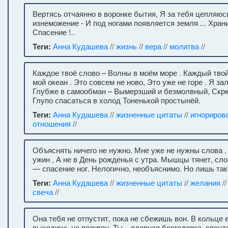
Вертясь отчаянно в воронке бытия, Я за тебя цепляюс
изнеможение - И под ногами появляется земля ... Хран
Спасение !..
Теги:
Анна Кудашева
//
жизнь
//
вера
//
молитва
//
Каждое твоё слово – Волны в моём море . Каждый тво
мой океан . Это совсем не ново, Это уже не горе . Я за
Глубже в самообман – Вымерзший и безмолвный, Скрю
Глупо спасаться в холод Тоненькой простынёй.
Теги:
Анна Кудашева
//
жизненные цитаты
//
игнориров
отношения
//
Объяснять ничего не нужно. Мне уже не нужны слова .
ужин , А не в День рожденья с утра. Мышцы тянет, сло
— спасение ног. Нелогично, необъяснимо. Но лишь так
Теги:
Анна Кудашева
//
жизненные цитаты
//
желания
/
свеча
//
Она тебя не отпустит, пока не сбежишь вон. В кольце 
выходишь на полигон. Ты – ядерная боеголовка, спецт