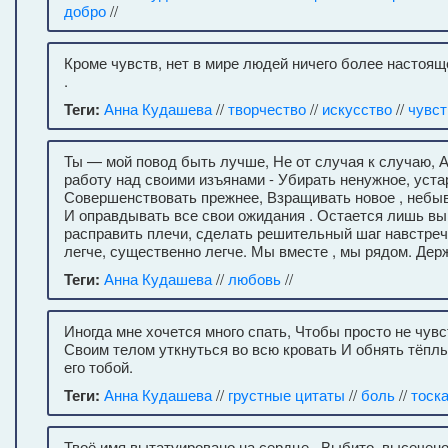
добро
//
Кроме чувств, нет в мире людей ничего более настоящ
.
Теги:
Анна Кудашева
//
творчество
//
искусство
//
чувст
Ты — мой повод быть лучше, Не от случая к случаю, А
работу над своими изъянами - Убирать ненужное, уст
Совершенствовать прежнее, Взращивать новое , небы
И оправдывать все свои ожидания . Остается лишь вы
расправить плечи, сделать решительный шаг навстречу
легче, существенно легче. Мы вместе , мы рядом. Дер
Теги:
Анна Кудашева
//
любовь
//
Иногда мне хочется много спать, Чтобы просто не чувс
Своим телом уткнуться во всю кровать И обнять тёпл
его тобой.
Теги:
Анна Кудашева
//
грустные цитаты
//
боль
//
тоск
Твоё имя вытатуировано на сердце , Выбито, высечен