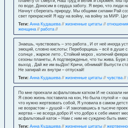
планету от смерти, Наш труд и велик и скромен. Мы пр
по воде, Доносим в сердца заботу. Я верю, что люди н
Начнут сберегать природу. Мы общими силами Рай с
свет прекрасней! Я иду на войну, на войну за МИР. Цел
Теги:
Анна Кудашева
//
жизненные цитаты
//
отношени
женщина
//
работа
//
Знаешь, чувствовать – это работа , И от неё иногда у
эмоций, словно кислоты: Переборщишь – всё в душе 
солнце , жаркое лето , Стойкий мороз , колючий февра
сезоны планеты, А подтвержденье, что ты жива. Буря 
выход , Дай же им выДох! Кричи, обнимай! Выпусти ста
Не запирай их внутри – отпускай!
Теги:
Анна Кудашева
//
жизненные цитаты
//
чувства
//
По мне проехали асфальтовым катком И не сказали ни 
Я свою жизнь поставила на кон, Но была глупой и – ош
что нужно жертвовать собой, Я уловила в самом детст
не возрастом – душой – И закопавшись в тысяче проект
жертва – не всегда добро И что добро к себе имеет ме
асфальтовый каток – Нам с ним не суждено быть вмест
Теги:
Анна Кудашева
//
жизненные цитаты
//
жертвенно