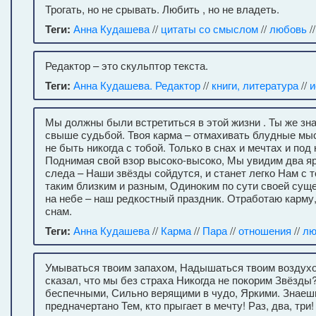
Трогать, но не срывать. Любить , но не владеть.
Теги:
Анна Кудашева
//
цитаты со смыслом
//
любовь
/
Редактор – это скульптор текста.
Теги:
Анна Кудашева. Редактор
//
книги, литература
//
и
Мы должны были встретиться в этой жизни . Ты же зна
свыше судьбой. Твоя карма – отмахивать блудные мыс
не быть никогда с тобой. Только в снах и мечтах и под
Поднимая свой взор высоко-высоко, Мы увидим два 
следа – Наши звёзды сойдутся, и станет легко Нам с 
таким близким и разным, Одиноким по сути своей сущ
на небе – наш редкостный праздник. Отработаю карму,
снам.
Теги:
Анна Кудашева
//
Карма
//
Пара
//
отношения
//
лю
Умываться твоим запахом, Надышаться твоим воздух
сказал, что мы без страха Никогда не покорим Звёзд
беспечными, Сильно верящими в чудо, Яркими. Знаешь
предначертано Тем, кто прыгает в мечту! Раз, два, три!