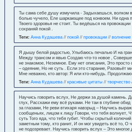
Ты сама себе душу измучила - Задыхаешься, волком 
болью чучело, Еле шаркающее под конвоем. Ни одна 
Твоего здоровья не стоит. Ты ведёшься на провокации
сохраняй покой .
Теги:
Анна Кудашева
//
покой
//
провокации
//
волнение
Я дышу белой радостью, Улыбаюсь печалью И на гран
Между трансом и явью Создаю что-то новое , Соверше
не знакомое, Неземное. Ему нет описания, Это просто 
– одеяние, Но не суть . Если это старание, Разовьёт м
Мне неважно, кто автор: Я или кто-нибудь. Продолжаю
Теги:
Анна Кудашева
//
красивые цитаты
//
творчество
Научись говорить вслух, Не держи за душой камень. Д
глух, Расскажи ему всё руками. Не таи в глубине обид
за глазами, Не реви втихаря навзрыд – Научись выраж
сообщеньях, лицом к лицу Говори, что тебя волнует, 
суть Того яда, что тебя губит. Чтобы скрытый колючий
заметным тому, кто ранит, И он мог увидеть всё то, О 
не подозревает. Научись говорить вслух – Это многое 