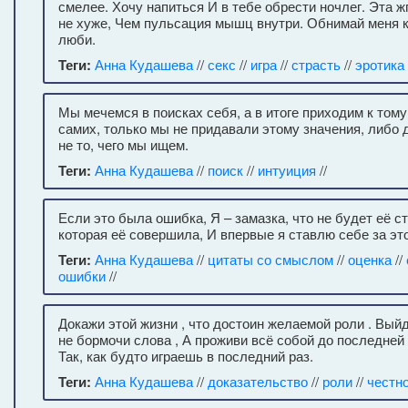
смелее. Хочу напиться И в тебе обрести ночлег. Эта ж
не хуже, Чем пульсация мышц внутри. Обнимай меня кр
люби.
Теги:
Анна Кудашева
//
секс
//
игра
//
страсть
//
эротика
Мы мечемся в поисках себя, а в итоге приходим к тому
самих, только мы не придавали этому значения, либо 
не то, чего мы ищем.
Теги:
Анна Кудашева
//
поиск
//
интуиция
//
Если это была ошибка, Я – замазка, что не будет её ст
которая её совершила, И впервые я ставлю себе за это
Теги:
Анна Кудашева
//
цитаты со смыслом
//
оценка
//
ошибки
//
Докажи этой жизни , что достоин желаемой роли . Выйд
не бормочи слова , А проживи всё собой до последней 
Так, как будто играешь в последний раз.
Теги:
Анна Кудашева
//
доказательство
//
роли
//
честн