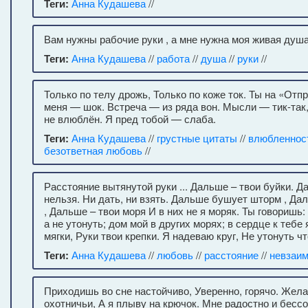
Теги:
Анна Кудашева
//
Вам нужны рабочие руки , а мне нужна моя живая душа
Теги:
Анна Кудашева
//
работа
//
душа
//
руки
//
Только по телу дрожь, Только по коже ток. Ты на «Отп
меня — шок. Встреча — из ряда вон. Мысли — тик-так, 
не влюблён. Я пред тобой — слаба.
Теги:
Анна Кудашева
//
грустные цитаты
//
влюбленнос
безответная любовь
//
Расстояние вытянутой руки ... Дальше – твои буйки. Д
нельзя. Ни дать, ни взять. Дальше бушует шторм , Да
, Дальше – твои моря И в них не я моряк. Ты говоришь:
а не утонуть; дом мой в других морях; в сердце к тебе 
мягки, Руки твои крепки. Я надеваю круг, Не утонуть чт
Теги:
Анна Кудашева
//
любовь
//
расстояние
//
невзаим
Приходишь во сне настойчиво, Уверенно, горячо. Жел
охотничьи, А я плыву на крючок. Мне радостно и бессо