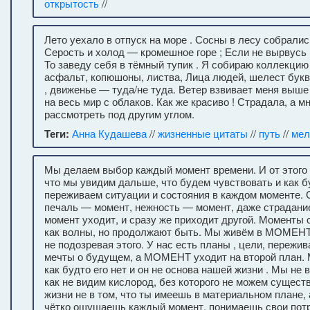
открытость
//
Лето уехало в отпуск на море . Сосны в лесу собралис
Серость и холод — кромешное горе ; Если не вырвусь 
То заведу себя в тёмный тупик . Я собираю коллекцию 
асфальт, копюшоны, листва, Лица людей, шелест букв,
, движенье — туда/не туда. Ветер взвивает меня выше
на весь мир с облаков. Как же красиво ! Страдала, а 
рассмотреть под другим углом.
Теги:
Анна Кудашева
//
жизненные цитаты
//
путь
//
мел
Мы делаем выбор каждый момент времени. И от этого 
что мы увидим дальше, что будем чувствовать и как б
переживаем ситуации и состояния в каждом моменте. 
печаль — момент, нежность — момент, даже страдани
момент уходит, и сразу же приходит другой. Моменты 
как волны, но продолжают быть. Мы живём в МОМЕНТ
не подозревая этого. У нас есть планы , цели, пережи
мечты о будущем, а МОМЕНТ уходит на второй план. 
как будто его нет и он не основа нашей жизни . Мы не в
как не видим кислород, без которого не можем сущест
жизни не в том, что ты имеешь в материальном плане, 
чётко ощущаешь каждый момент, понимаешь свои пот