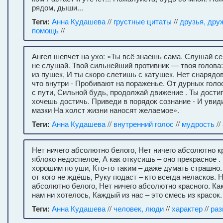
рядом, дыши...
Теги:
Анна Кудашева
//
грустные цитаты
//
друзья, дру
помощь
//
Ангел шепчет на ухо: «Ты всё знаешь сама. Слушай се
не слушай. Твой сильнейший противник — твоя голова
из пушек, И ты скоро слетишь с катушек. Нет снарядов
что внутри - Пробивают на пораженье. От дурных голо
с пути, Сильной будь, продолжай движение . Ты достиг
хочешь достичь. Приведи в порядок сознание - И увид
мазки На холст жизни наносят желаемое».
Теги:
Анна Кудашева
//
внутренний голос
//
мудрость
//
Нет ничего абсолютно белого, Нет ничего абсолютно к
яблоко недоспелое, А как откусишь – оно прекрасное .
хорошим по уши, Кто-то таким – даже думать страшно.
от кого не ждёшь, Руку подаст – кто всегда неласков. 
абсолютно белого, Нет ничего абсолютно красного. Ка
нам ни хотелось, Каждый из нас – это смесь из красок.
Теги:
Анна Кудашева
//
человек, люди
//
характер
//
раз