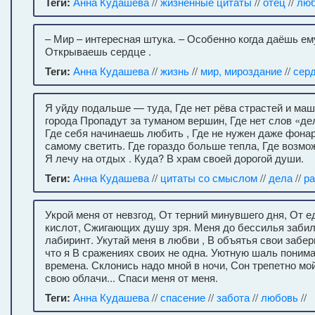
Теги:
Анна Кудашева
//
жизненные цитаты
//
отец
//
лю
– Мир – интересная штука. – Особенно когда даёшь ем
Открываешь сердце .
Теги:
Анна Кудашева
//
жизнь
//
мир, мироздание
//
сер
Я уйду подальше — туда, Где нет рёва страстей и ма
города Пропадут за туманом вершин, Где нет слов «де
Где себя начинаешь любить , Где не нужен даже фонар
самому светить. Где гораздо больше тепла, Где возмо
Я лечу на отдых . Куда? В храм своей дорогой души.
Теги:
Анна Кудашева
//
цитаты со смыслом
//
дела
//
ра
Укрой меня от невзгод, От терний минувшего дня, От 
кислот, Сжигающих душу зря. Меня до бессилья заби
лабиринт. Укутай меня в любви , В объятья свои забер
что я В сражениях своих не одна. Уютную шаль понима
времена. Склонись надо мной в ночи, Сон трепетно мой
свою облачи... Спаси меня от меня.
Теги:
Анна Кудашева
//
спасение
//
забота
//
любовь
//