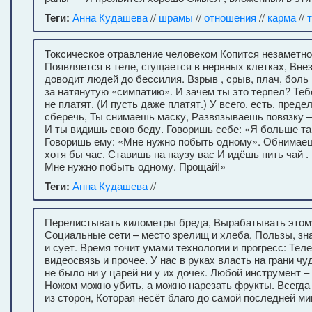
Теги:
Анна Кудашева
//
шрамы
//
отношения
//
карма
//
Токсическое отравление человеком Копится незаметно
Появляется в теле, сгущается в нервных клетках, Внез
доводит людей до бессилия. Взрыв , срыв, плач, боль
за натянутую «симпатию». И зачем ты это терпел? Теб
не платят. (И пусть даже платят.) У всего. есть. преде
сберечь, Ты снимаешь маску, Развязываешь повязку —
И ты видишь свою беду. Говоришь себе: «Я больше так
Говоришь ему: «Мне нужно побыть одному». Обнимае
хотя бы час. Ставишь на паузу вас И идёшь пить чай .
Мне нужно побыть одному. Прощай!»
Теги:
Анна Кудашева
//
Перелистывать километры бреда, Вырабатывать этом
Социальные сети – место зрелищ и хлеба, Пользы, зн
и сует. Время точит умами технологии и прогресс: Теле
видеосвязь и прочее. У нас в руках власть на грани чу
не было ни у царей ни у их дочек. Любой инструмент –
Ножом можно убить, а можно нарезать фрукты. Всегда 
из сторон, Которая несёт благо до самой последней ми