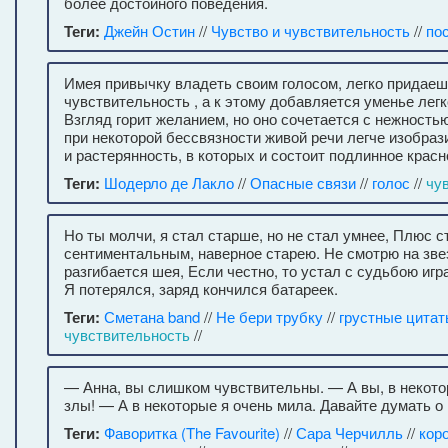
более достойного поведения.
Теги:
Джейн Остин
//
Чувство и чувствительность
//
по
Имея привычку владеть своим голосом, легко придаеш
чувствительность , а к этому добавляется уменье легк
Взгляд горит желанием, но оно сочетается с нежность
при некоторой бессвязности живой речи легче изобраз
и растерянность, в которых и состоит подлинное красн
Теги:
Шодерло де Лакло
//
Опасные связи
//
голос
//
чу
Но ты молчи, я стал старше, но не стал умнее, Плюс с
сентиментальным, наверное старею. Не смотрю на зве
разгибается шея, Если честно, то устал с судьбою игр
Я потерялся, заряд кончился батареек.
Теги:
Сметана band
//
Не бери трубку
//
грустные цита
чувствительность
//
— Анна, вы слишком чувствительны. — А вы, в некот
злы! — А в некоторые я очень мила. Давайте думать о 
Теги:
Фаворитка (The Favourite)
//
Сара Черчилль
//
кор