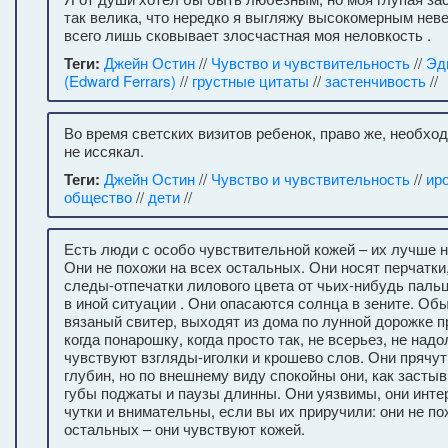
так велика, что нередко я выгляжу высокомерным неве
всего лишь сковывает злосчастная моя неловкость .
Теги:
Джейн Остин
//
Чувство и чувствительность
//
Эд
(Edward Ferrars)
//
грустные цитаты
//
застенчивость
//
Во время светских визитов ребенок, право же, необхо
не иссякал.
Теги:
Джейн Остин
//
Чувство и чувствительность
//
ир
общество
//
дети
//
Есть люди с особо чувствительной кожей – их лучше н
Они не похожи на всех остальных. Они носят перчатки
следы-отпечатки лилового цвета от чьих-нибудь паль
в иной ситуации . Они опасаются солнца в зените. Об
вязаный свитер, выходят из дома по лунной дорожке пр
когда понарошку, когда просто так, не всерьез, не над
чувствуют взгляды-иголки и крошево слов. Они прячут
глубин, но по внешнему виду спокойны они, как засты
губы поджаты и паузы длинны. Они уязвимы, они инте
чутки и внимательны, если вы их приручили: они не по
остальных – они чувствуют кожей.