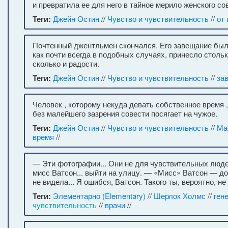
и превратила ее для него в тайное мерило женского с
Теги:
Джейн Остин
//
Чувство и чувствительность
//
от
Почтенный джентльмен скончался. Его завещание был
как почти всегда в подобных случаях, принесло стольк
сколько и радости.
Теги:
Джейн Остин
//
Чувство и чувствительность
//
за
Человек , которому некуда девать собственное время ,
без малейшего зазрения совести посягает на чужое.
Теги:
Джейн Остин
//
Чувство и чувствительность
//
Ма
время
//
— Эти фотографии... Они не для чувствительных люде
мисс Ватсон... выйти на улицу. — «Мисс» Ватсон — до
не видела... Я ошибся, Ватсон. Такого ты, вероятно, не
Теги:
Элементарно (Elementary)
//
Шерлок Холмс
//
ген
чувствительность
//
врачи
//