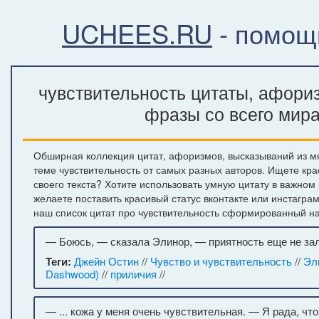
UCHEES.RU
- помощ
чувствительность цитаты, афориз
фразы со всего мир
Обширная коллекция цитат, афоризмов, высказываний из м
теме чувствительность от самых разных авторов. Ищете кр
своего текста? Хотите использовать умную цитату в важном
желаете поставить красивый статус вконтакте или инстагра
наш список цитат про чувствительность сформированный на
— Боюсь, — сказала Элинор, — приятность еще не зал
Теги:
Джейн Остин
//
Чувство и чувствительность
//
Эл
Dashwood)
//
приличия
//
— ... кожа у меня очень чувствительная. — Я рада, что 