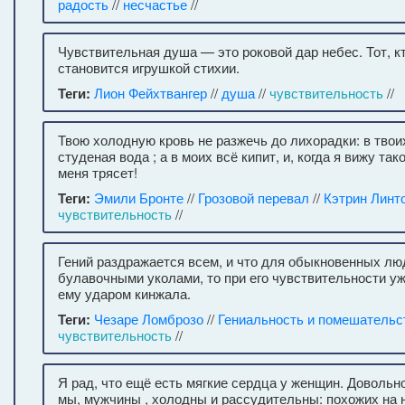
радость
//
несчастье
//
Чувствительная душа — это роковой дар небес. Тот, к
становится игрушкой стихии.
Теги:
Лион Фейхтвангер
//
душа
//
чувствительность
//
Твою холодную кровь не разжечь до лихорадки: в твои
студеная вода ; а в моих всё кипит, и, когда я вижу так
меня трясет!
Теги:
Эмили Бронте
//
Грозовой перевал
//
Кэтрин Линт
чувствительность
//
Гений раздражается всем, и что для обыкновенных лю
булавочными уколами, то при его чувствительности у
ему ударом кинжала.
Теги:
Чезаре Ломброзо
//
Гениальность и помешательс
чувствительность
//
Я рад, что ещё есть мягкие сердца у женщин. Довольно
мы, мужчины , холодны и рассудительны: похожих на