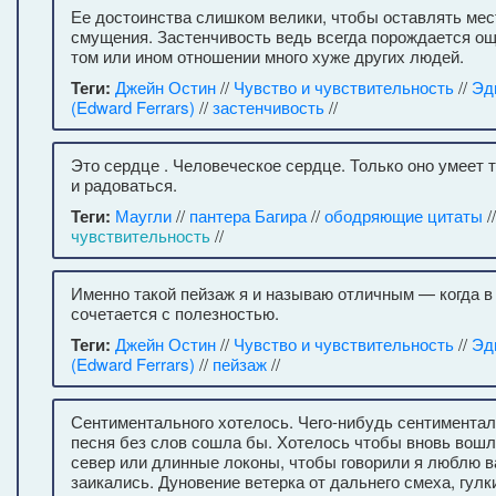
Ее достоинства слишком велики, чтобы оставлять мес
смущения. Застенчивость ведь всегда порождается ощ
том или ином отношении много хуже других людей.
Теги:
Джейн Остин
//
Чувство и чувствительность
//
Эд
(Edward Ferrars)
//
застенчивость
//
Это сердце . Человеческое сердце. Только оно умеет т
и радоваться.
Теги:
Маугли
//
пантера Багира
//
ободряющие цитаты
/
чувствительность
//
Именно такой пейзаж я и называю отличным — когда в
сочетается с полезностью.
Теги:
Джейн Остин
//
Чувство и чувствительность
//
Эд
(Edward Ferrars)
//
пейзаж
//
Сентиментального хотелось. Чего-нибудь сентиментал
песня без слов сошла бы. Хотелось чтобы вновь вошл
север или длинные локоны, чтобы говорили я люблю в
заикались. Дуновение ветерка от дальнего смеха, гул