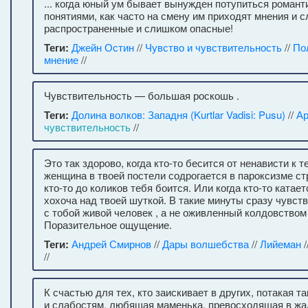
... когда юный ум бывает вынужден потупиться роман
понятиями, как часто на смену им приходят мнения и 
распространенные и слишком опасные!
Теги:
Джейн Остин
//
Чувство и чувствительность
//
По
мнение
//
Чувствительность — большая роскошь .
Теги:
Долина волков: Западня (Kurtlar Vadisi: Pusu)
//
Ар
чувствительность
//
Это так здорово, когда кто-то бесится от ненависти к т
женщина в твоей постели содрогается в пароксизме стр
кто-то до коликов тебя боится. Или когда кто-то катает
хохоча над твоей шуткой. В такие минуты сразу чувст
с тобой живой человек , а не оживленный колдовством
Поразительное ощущение.
Теги:
Андрей Смирнов
//
Дары волшебства
//
Лийеман
/
//
К счастью для тех, кто заискивает в других, потакая т
и слабостям, любящая маменька, превосходящая в жад