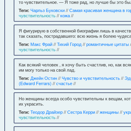
то чувствительное. — Я тоже рад, но лучше бы это был
Теги:
Чарльз Буковски
//
Самая красивая женщина в го
чувствительность
//
кожа
//
Я фигурирую в собственной биографии лишь в качеств
так сказать, пострадавшего: всю жизнь я болею чудес
Теги:
Макс Фрай
//
Тихий Город
//
романтичные цитаты
чувствительность
//
Как всякий человек , я хочу быть счастлив, но, как вся
им могу только на свой лад.
Теги:
Джейн Остин
//
Чувство и чувствительность
//
Эд
(Edward Ferrars)
//
счастье
//
Но женщины всегда особо чувствительны к вещам, кот
их украсить.
Теги:
Теодор Драйзер
//
Сестра Керри
//
женщины
//
укр
чувствительность
//