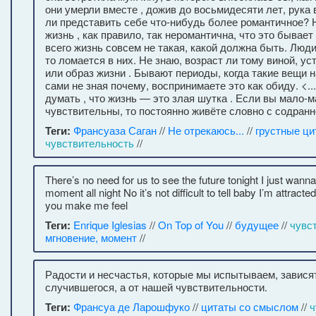
они умерли вместе , дожив до восьмидесяти лет, рука 
ли представить себе что-нибудь более романтичное? Н
жизнь , как правило, так неромантична, что это быва
всего жизнь совсем не такая, какой должна быть. Люди
то ломается в них. Не знаю, возраст ли тому виной, ус
или образ жизни . Бывают периоды, когда такие вещи 
сами не зная почему, воспринимаете это как обиду. <.
думать , что жизнь — это злая шутка . Если вы мало-
чувствительны, то постоянно живёте словно с содранн
Теги:
Франсуаза Саган
//
Не отрекаюсь...
//
грустные ци
чувствительность
//
There’s no need for us to see the future tonight I just wanna 
moment all night No it’s not difficult to tell baby I’m attract
you make me feel
Теги:
Enrique Iglesias
//
On Top of You
//
будущее
//
чувс
мгновение, момент
//
Радости и несчастья, которые мы испытываем, зависят
случившегося, а от нашей чувствительности.
Теги:
Франсуа де Ларошфуко
//
цитаты со смыслом
//
ч