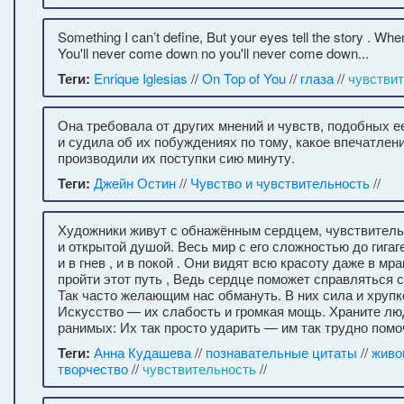
Something I can’t define, But your eyes tell the story . Whe
You'll never come down no you'll never come down...
Теги:
Enrique Iglesias
//
On Top of You
//
глаза
//
чувстви
Она требовала от других мнений и чувств, подобных е
и судила об их побуждениях по тому, какое впечатлени
производили их поступки сию минуту.
Теги:
Джейн Остин
//
Чувство и чувствительность
//
Художники живут с обнажённым сердцем, чувствитель
и открытой душой. Весь мир с его сложностью до гиг
и в гнев , и в покой . Они видят всю красоту даже в мр
пройти этот путь , Ведь сердце поможет справляться с
Так часто желающим нас обмануть. В них сила и хрупк
Искусство — их слабость и громкая мощь. Храните лю
ранимых: Их так просто ударить — им так трудно помоч
Теги:
Анна Кудашева
//
познавательные цитаты
//
живо
творчество
//
чувствительность
//