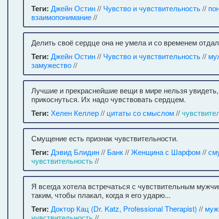
Теги:
Джейн Остин
//
Чувство и чувствительность
//
по
взаимопонимание
//
Делить своё сердце она не умела и со временем отдала
Теги:
Джейн Остин
//
Чувство и чувствительность
//
му
замужество
//
Лучшие и прекраснейшие вещи в мире нельзя увидеть,
прикоснуться. Их надо чувствовать сердцем.
Теги:
Хелен Келлер
//
цитаты со смыслом
//
чувствите
Смущение есть признак чувствительности.
Теги:
Дэвид Блидин
//
Банк
//
Женщина с Шарфом
//
см
чувствительность
//
Я всегда хотела встречаться с чувствительным мужчин
таким, чтобы плакал, когда я его ударю...
Теги:
Доктор Кац (Dr. Katz, Professional Therapist)
//
муж
чувствительность
//