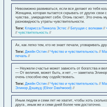
Невозможно развиваться, если все делают из тебя ко
Женщина, которая пытается скрывать от других свои 
чувства , умерщвляет себя. Огонь гаснет. Это очень 
разновидность утраты чувствительности.
Теги:
Кларисса Пинкола Эстес
//
Бегущая с волками
//
//
чувствительность
//
Ах, как легко тем, кто не знает печали, уговаривать др
Теги:
Джейн Остин
//
Чувство и чувствительность
//
Ма
печаль
//
— Неужели счастье может зависеть от богатства и вел
— От величия, может быть, и нет , — заметила Элинор
очень способно ему содействовать.
Теги:
Джейн Остин
//
Чувство и чувствительность
//
Ма
Элинор Дэшвуд (Elinor Dashwood)
//
Иным людям и семи лет не хватит, чтобы хоть сколько
друга , иным же и семи дней более чем достаточно.