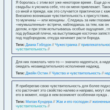
Я боролась с этим вот уже некоторое время . Еще до 
свадьбы я уяснила себе, что он меня привлекает. Так
со мной и прежде, как это случается практически с ка
Внезапно возникшая чувствительность к присутствию, 
то мужчины — или женщины . Следишь за ним глазами
«неумышленные» встречи, наблюдаешь за тем, как он
делом, и при этом испытываешь особые ощущения , г
под рубашкой плечи, на выступающие косточки запясть
под подбородком, откуда начинает расти борода.
Теги:
Диана Гэблдон
//
Чужестранка
//
привлекательно
чувствительность
//
Для них пожелать чего-то — значило надеяться, а над
ожидать незамедлительного исполнения надежд.
Теги:
Джейн Остин
//
Чувство и чувствительность
//
на
Я приберегаю свою чувствительность для более подхо
кто расточает это свойство налево и направо, могут л
его в момент, когда в нем возникнет особенная нужда .
Теги:
Милан Кундера
//
Жак и его господин
//
жизненны
чувствительность
//