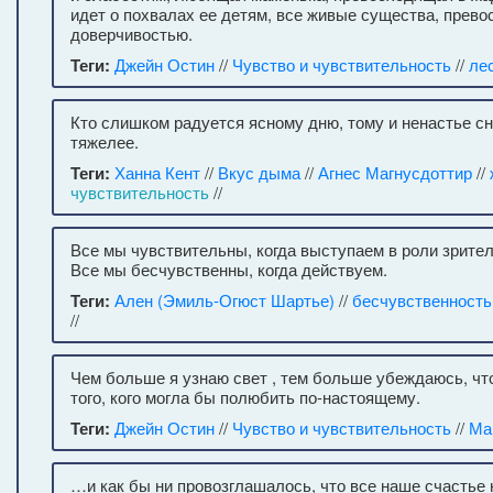
идет о похвалах ее детям, все живые существа, прево
доверчивостью.
Теги:
Джейн Остин
//
Чувство и чувствительность
//
ле
Кто слишком радуется ясному дню, тому и ненастье сн
тяжелее.
Теги:
Ханна Кент
//
Вкус дыма
//
Агнес Магнусдоттир
//
чувствительность
//
Все мы чувствительны, когда выступаем в роли зрител
Все мы бесчувственны, когда действуем.
Теги:
Ален (Эмиль-Огюст Шартье)
//
бесчувственность
//
Чем больше я узнаю свет , тем больше убеждаюсь, что
того, кого могла бы полюбить по-настоящему.
Теги:
Джейн Остин
//
Чувство и чувствительность
//
Ма
…и как бы ни провозглашалось, что все наше счастье 