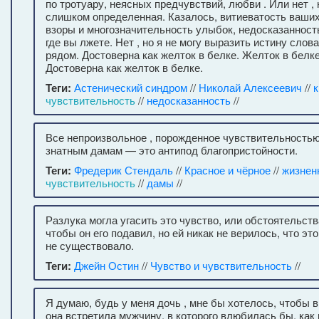
по тротуару, неясных предчувствий, любви . Или нет ,
слишком определенная. Казалось, витиеватость ваши
взоры и многозначительность улыбок, недосказанност
где вы лжете. Нет , но я не могу выразить истину слов
рядом. Достоверна как желток в белке. Желток в белке
Достоверна как желток в белке.
Теги:
Астенический синдром
//
Николай Алексеевич
//
к
чувствительность
//
недосказанность
//
Все непроизвольное , порожденное чувствительностью
знатным дамам — это антипод благопристойности.
Теги:
Фредерик Стендаль
//
Красное и чёрное
//
жизнен
чувствительность
//
дамы
//
Разлука могла угасить это чувство, или обстоятельст
чтобы он его подавил, но ей никак не верилось, что эт
не существовало.
Теги:
Джейн Остин
//
Чувство и чувствительность
//
Я думаю, будь у меня дочь , мне бы хотелось, чтобы 
она встретила мужчину, в которого влюбилась бы, как и