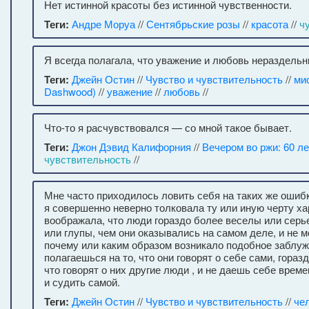
Нет истинной красоты без истинной чувственности.
Теги:
Андре Моруа
//
Сентябрьские розы
//
красота
//
ч
Я всегда полагала, что уважение и любовь нераздельн
Теги:
Джейн Остин
//
Чувство и чувствительность
//
ми
Dashwood)
//
уважение
//
любовь
//
Что-то я расчувствовался — со мной такое бывает.
Теги:
Джон Дэвид Калифорния
//
Вечером во ржи: 60 ле
чувствительность
//
Мне часто приходилось ловить себя на таких же ошибк
я совершенно неверно толковала ту или иную черту ха
воображала, что люди гораздо более веселы или серь
или глупы, чем они оказывались на самом деле, и не м
почему или каким образом возникало подобное заблуж
полагаешься на то, что они говорят о себе сами, гораз
что говорят о них другие люди , и не даешь себе врем
и судить самой.
Теги:
Джейн Остин
//
Чувство и чувствительность
//
че