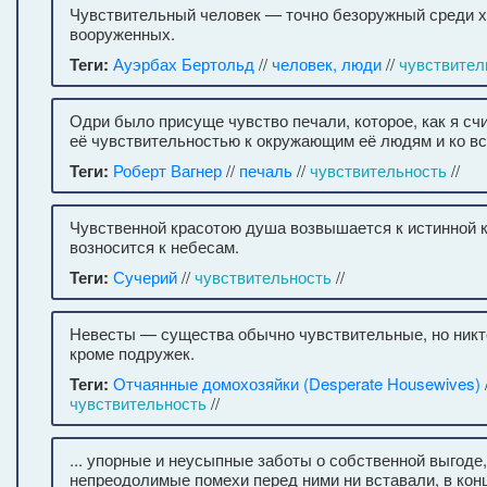
Чувствительный человек — точно безоружный среди 
вооруженных.
Теги:
Ауэрбах Бертольд
//
человек, люди
//
чувствител
Одри было присуще чувство печали, которое, как я сч
её чувствительностью к окружающим её людям и ко вс
Теги:
Роберт Вагнер
//
печаль
//
чувствительность
//
Чувственной красотою душа возвышается к истинной к
возносится к небесам.
Теги:
Сучерий
//
чувствительность
//
Невесты — существа обычно чувствительные, но никто
кроме подружек.
Теги:
Отчаянные домохозяйки (Desperate Housewives)
чувствительность
//
... упорные и неусыпные заботы о собственной выгоде,
непреодолимые помехи перед ними ни вставали, в кон