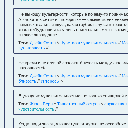
Не выношу вульгарности, которые почему-то принимаю
А «ловить в сети» и «покорять» — самые из них невы
невзыскательный вкус , какая грубость чувств кроются
когда-нибудь они и казались оригинальными, то время 
и такое оправдание .
Теги:
Джейн Остин
//
Чувство и чувствительность
//
Ма
вульгарность
//
Не время и не случай создают близость между людьм
наклонностей.
Теги:
Джейн Остин
//
Чувство и чувствительность
//
Ма
близость
//
интересы
//
Я угощу их чувствительностью, но только свинцовой и
Теги:
Жюль Верн
//
Таинственный остров
//
саркастичн
чувствительность
//
Когда люди знают, что поступают дурно, их оскорбляет