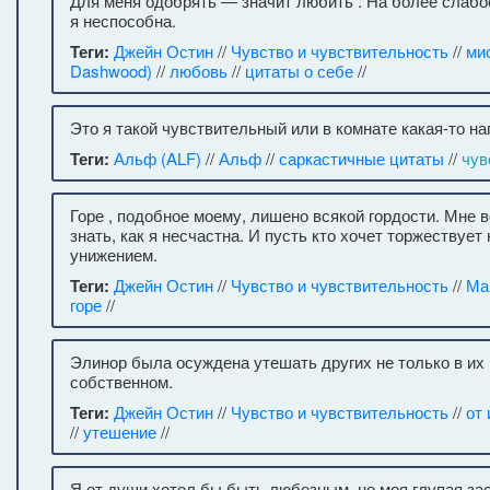
Для меня одобрять — значит любить . На более слабо
я неспособна.
Теги:
Джейн Остин
//
Чувство и чувствительность
//
ми
Dashwood)
//
любовь
//
цитаты о себе
//
Это я такой чувствительный или в комнате какая-то н
Теги:
Альф (ALF)
//
Альф
//
саркастичные цитаты
//
чув
Горе , подобное моему, лишено всякой гордости. Мне в
знать, как я несчастна. И пусть кто хочет торжествует
унижением.
Теги:
Джейн Остин
//
Чувство и чувствительность
//
Ма
горе
//
Элинор была осуждена утешать других не только в их г
собственном.
Теги:
Джейн Остин
//
Чувство и чувствительность
//
от
//
утешение
//
Я от души хотел бы быть любезным, но моя глупая за