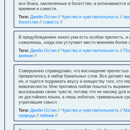
все блага, заключённые в богатстве, а оплачиваются 
времени и совести.
Теги:
Джейн Остин
//
Чувство и чувствительность
//
ир
богатство
//
совесть
//
В предубеждениях юного ума есть особая прелесть, и
сожалеешь, когда они уступают место мнениям более
Теги:
Джейн Остин
//
Чувство и чувствительность
//
По
мнение
//
Совершенно справедливо, что восхищение прелестью
превратилось в набор банальных слов. Все делают ви
ее, и тщатся подражать вкусу и изяществу того, кто п
живописности. Мне противна любая пошлость выражени
высказываю своих чувств, потому что не нахожу для 
их достойного языка, а лишь избитые, тривиальные ср
утратившие смысл .
Теги:
Джейн Остин
//
Чувство и чувствительность
//
Ма
природа
//
пейзаж
//