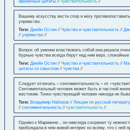
ироничные цитаты
//
чувствительность
//
Вашему искусству вести спор я могу противопоставит
упрямство .
Теги:
Джейн Остин
//
Чувство и чувствительность
//
Дж
//
упрямство
//
Вопрос об умении властвовать собой она решала очен
бурные чувства всегда берут над ним верх, спокойные 
Теги:
Джейн Остин
//
Чувство и чувствительность
//
Ма
цитаты со смыслом
//
чувства
//
Следует отличать « сентиментальность » от «чувстви
Сентиментальный человек может быть в частной жизн
жестоким. Тонко чувствующий человек никогда не быв
Теги:
Владимир Набоков
//
Лекции по русской литерат
//
сентиментальность
//
чувствительность
//
Однако к Марианне... он навсегда сохранил ту нежность
пробуждала в нем живой интерес ко всему, что с ней 