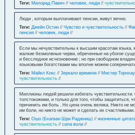
Теги:
Милорад Павич
//
человек, люди
//
чувствительн
Люди , которым выплачивают пенсии, живут вечно.
Теги:
Джейн Остин
//
Чувство и чувствительность
//
Фа
пенсия
//
человек, люди
//
Если мы нечувствительны к высшим красотам языка, 
жалкие безмолвные черви, обреченные на убогое сущ
и бесследное исчезновение ; но при свободном владе
языковыми богатствами мы вполне можем соперничать
Теги:
Майкл Кокс
//
Зеркало времени
//
Мистер Торнхау
чувствительность
//
Миллионы людей решили избегать чувствительности. 
толстокожими, и только для того, чтобы защититься, ч
причинить им боль . Но цена очень велика. Никто не м
им боли, но никто не может и сделать их счастливыми.
Теги:
Ошо (Бхагван Шри Раджниш)
//
жизненные цитат
чувствительность
//
сила воли
//