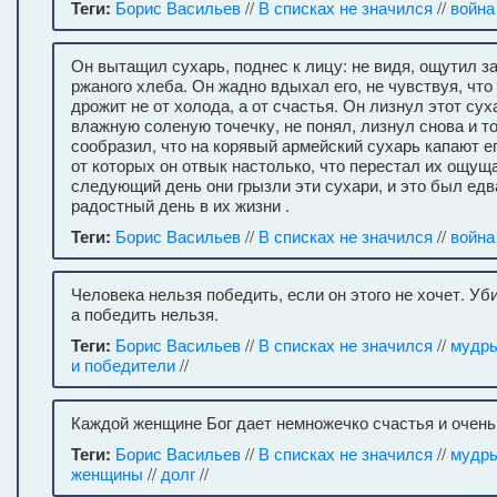
Теги:
Борис Васильев
//
В списках не значился
//
война
Он вытащил сухарь, поднес к лицу: не видя, ощутил з
ржаного хлеба. Он жадно вдыхал его, не чувствуя, что
дрожит не от холода, а от счастья. Он лизнул этот сух
влажную соленую точечку, не понял, лизнул снова и то
сообразил, что на корявый армейский сухарь капают ег
от которых он отвык настолько, что перестал их ощущ
следующий день они грызли эти сухари, и это был едв
радостный день в их жизни .
Теги:
Борис Васильев
//
В списках не значился
//
война
Человека нельзя победить, если он этого не хочет. Уб
а победить нельзя.
Теги:
Борис Васильев
//
В списках не значился
//
мудры
и победители
//
Каждой женщине Бог дает немножечко счастья и очень 
Теги:
Борис Васильев
//
В списках не значился
//
мудры
женщины
//
долг
//