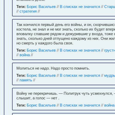
Теги:
Борис Васильев
//
В списках не значился
//
Старш
//
стратегия
//
Так кончился первый день его войны, и он, скорчившис
костела, не знал и не мог знать, сколько их будет впе
вповалку спавшие рядом и дежурившие у входа, тоже н
знать, сколько дней отпущено каждому из них. Они жи
но смерть у каждого была своя.
Теги:
Борис Васильев
//
В списках не значился
//
груст
//
война
//
Молиться не надо. Надо просто помнить.
Теги:
Борис Васильев
//
В списках не значился
//
мудры
//
память
//
Войну не перекричишь. — Политрук чуть усмехнулся,
слышит, а голос — нет .
Теги:
Борис Васильев
//
В списках не значился
//
война