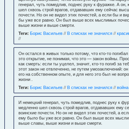
генерал, чуть помедлив, поднес руку к фуражке. А он,
шел сквозь строй врагов, отдававших ему сейчас выс
почести. Но он не видел этих почестей, а если бы и в
бы уже все равно. Он был выше всех мыслимых почес
выше жизни и выше смерти.
Теги:
Борис Васильев
//
В списках не значился
//
краси
//
Он остался в живых только потому, что кто-то погибал
это открытие, не понимая, что это — закон войны. Про
как смерть: если ты уцелел, значит, кто-то погиб за те
этот закон не отвлеченно, не путем умозаключений: о
его на собственном опыте, и для него это был не вопро
жизни .
Теги:
Борис Васильев
//
В списках не значился
//
война
И немецкий генерал, чуть помедлив, поднес руку к фур
медленно шел сквозь строй врагов, отдававших ему с
воинские почести. Но он не видел этих почестей, а есл
ему было бы уже все равно. Он был выше всех мысли
выше славы, выше жизни и выше смерти.