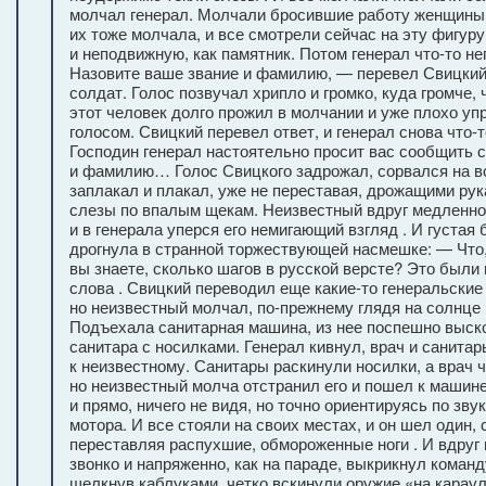
молчал генерал. Молчали бросившие работу женщины 
их тоже молчала, и все смотрели сейчас на эту фигуру
и неподвижную, как памятник. Потом генерал что-то не
Назовите ваше звание и фамилию, — перевел Свицкий
солдат. Голос позвучал хрипло и громко, куда громче,
этот человек долго прожил в молчании и уже плохо уп
голосом. Свицкий перевел ответ, и генерал снова что-
Господин генерал настоятельно просит вас сообщить с
и фамилию… Голос Свицкого задрожал, сорвался на вс
заплакал и плакал, уже не переставая, дрожащими ру
слезы по впалым щекам. Неизвестный вдруг медленно
и в генерала уперся его немигающий взгляд . И густая 
дрогнула в странной торжествующей насмешке: — Что,
вы знаете, сколько шагов в русской версте? Это были
слова . Свицкий переводил еще какие-то генеральские
но неизвестный молчал, по-прежнему глядя на солнце ,
Подъехала санитарная машина, из нее поспешно выско
санитара с носилками. Генерал кивнул, врач и санита
к неизвестному. Санитары раскинули носилки, а врач ч
но неизвестный молча отстранил его и пошел к машине
и прямо, ничего не видя, но точно ориентируясь по зву
мотора. И все стояли на своих местах, и он шел один, 
переставляя распухшие, обмороженные ноги . И вдруг
звонко и напряженно, как на параде, выкрикнул команд
щелкнув каблуками, четко вскинули оружие «на карау