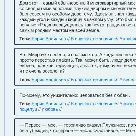
Дом этот – самый обыкновенный многоквартирный мос
со сводчатыми воротами, глухим двором и множеством
был совсем по-особому дорог ему. Здесь он знал каж
каждый угол и каждый кирпич в каждом углу. Это был е
понятие «Родина» ощущалось как нечто грандиозное, 
самым родным местом на всей земле.
Теги:
Борис Васильев
//
В списках не значился
//
краси
Вот Миррочке весело, и она смеется. А когда мне весе
просто перестаю плакать. Так, может быть, люди делят
евреев, поляков, германцев, а на тех, кому очень весе
и не очень весело, а?
Теги:
Борис Васильев
//
В списках не значился
//
весел
По-моему, это унизительно: целоваться без любви .
Теги:
Борис Васильев
//
В списках не значился
//
жизне
поцелуи
//
любовь
//
— Первое — моё, — торопливо сказал Плужников, пот
был убеждён, что первое — число счастливое. — Моё п