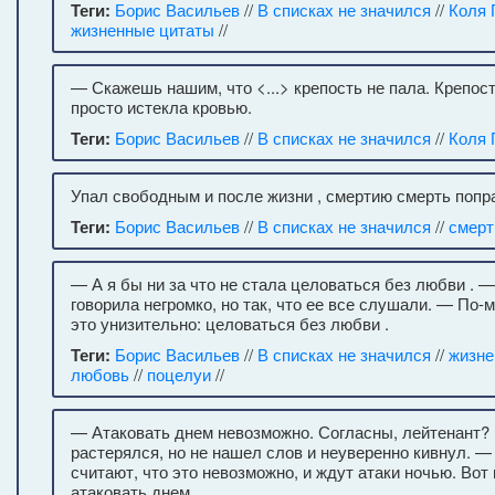
Теги:
Борис Васильев
//
В списках не значился
//
Коля 
жизненные цитаты
//
— Скажешь нашим, что <...> крепость не пала. Крепост
просто истекла кровью.
Теги:
Борис Васильев
//
В списках не значился
//
Коля 
Упал свободным и после жизни , смертию смерть попр
Теги:
Борис Васильев
//
В списках не значился
//
смерт
— А я бы ни за что не стала целоваться без любви . —
говорила негромко, но так, что ее все слушали. — По-
это унизительно: целоваться без любви .
Теги:
Борис Васильев
//
В списках не значился
//
жизне
любовь
//
поцелуи
//
— Атаковать днем невозможно. Согласны, лейтенант?
растерялся, но не нашел слов и неуверенно кивнул. 
считают, что это невозможно, и ждут атаки ночью. Во
атаковать днем.