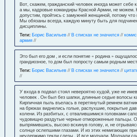
Вот, скажем, гражданский человек иногда может себе к
а мы, кадровые командиры Красной Армии, не можем. 
допустим, пройтись с замужней женщиной, потому что 
Мы обязаны всегда, каждую минуту быть для подчин
дисциплины.
Теги:
Борис Васильев
//
В списках не значился
//
комис
армия
//
Это был его дом , и если понятие « родина » ощущалос
грандиозное, то дом был попросту самым родным мест
Теги:
Борис Васильев
//
В списках не значился
//
цитат
//
У входа в подвал стоял невероятно худой, уже не име
человек . Он был без шапки, длинные седые волосы к
Кирпичная пыль въелась в перетянутый ремнем ватник
на брюках виднелись голые, распухшие, покрытые да
колени. Из разбитых, с отвалившимися головками сапо
чудовищно раздутые черные отмороженные пальцы. Он
выпрямившись, высоко вскинув голову, и, не отрываяс
солнце ослепшими глазами. И из этих немигающих при
неудержимо текли слезы . И все молчали. Молчали с