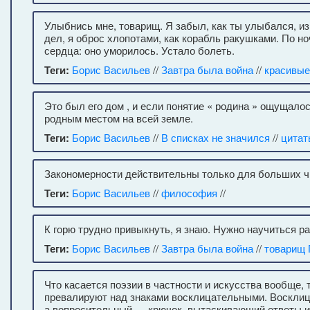
Улыбнись мне, товарищ. Я забыл, как ты улыбался, из
дел, я оброс хлопотами, как корабль ракушками. По 
сердца: оно уморилось. Устало болеть.
Теги:
Борис Васильев
//
Завтра была война
//
красивые
Это был его дом , и если понятие « родина » ощущало
родным местом на всей земле.
Теги:
Борис Васильев
//
В списках не значился
//
цитат
Закономерности действительны только для больших ч
Теги:
Борис Васильев
//
философия
//
К горю трудно привыкнуть, я знаю. Нужно научиться р
Теги:
Борис Васильев
//
Завтра была война
//
товарищ 
Что касается поэзии в частности и искусства вообще, 
превалируют над знаками восклицательными. Восклиц
а вопросительный — крючок, вытаскивающий ответы и