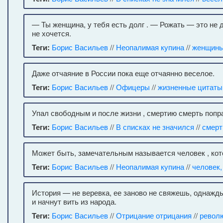
— Ты женщина, у тебя есть долг . — Рожать — это не д
не хочется.
Теги:
Борис Васильев
//
Неопалимая купина
//
женщин
Даже отчаяние в России пока еще отчаянно веселое.
Теги:
Борис Васильев
//
Офицеры
//
жизненные цитаты
Упал свободным и после жизни , смертию смерть попр
Теги:
Борис Васильев
//
В списках не значился
//
смерт
Может быть, замечательным называется человек , ко
Теги:
Борис Васильев
//
Неопалимая купина
//
человек
История — не веревка, ее заново не свяжешь, однажд
и начнут вить из народа.
Теги:
Борис Васильев
//
Отрицание отрицания
//
револ