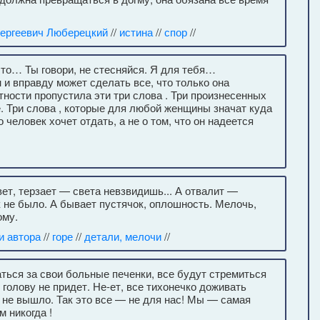
ергеевич Люберецкий
//
истина
//
спор
//
то… Ты говори, не стесняйся. Я для тебя…
н и вправду может сделать все, что только она
ности пропустила эти три слова . Три произнесенных
е. Три слова , которые для любой женщины значат куда
 человек хочет отдать, а не о том, что он надеется
ет, терзает — света невзвидишь... А отвалит —
к не было. А бывает пустячок, оплошность. Мелочь,
ому.
и автора
//
горе
//
детали, мелочи
//
жаться за свои больные печенки, все будут стремиться
 голову не придет. Не-ет, все тихонечко доживать
о не вышло. Так это все — не для нас! Мы — самая
м никогда !