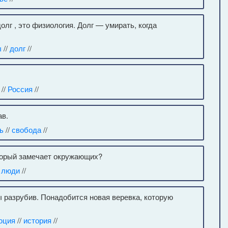
олг , это физиология. Долг — умирать, когда
ы
//
долг
//
//
Россия
//
ав.
ь
//
свобода
//
торый замечает окружающих?
, люди
//
ы разрубив. Понадобится новая веревка, которую
юция
//
история
//