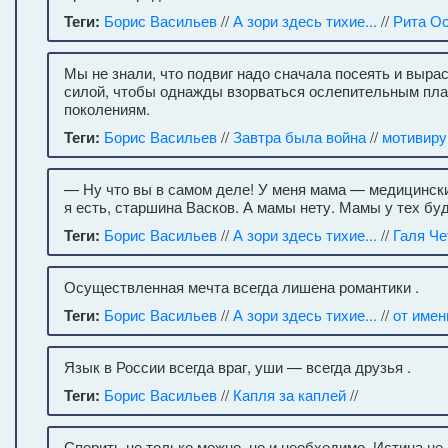
Теги:
Борис Васильев
//
А зори здесь тихие...
//
Рита О
Мы не знали, что подвиг надо сначала посеять и выра
силой, чтобы однажды взорваться ослепительным пла
поколениям.
Теги:
Борис Васильев
//
Завтра была война
//
мотивир
— Ну что вы в самом деле! У меня мама — медицински
я есть, старшина Васков. А мамы нету. Мамы у тех буд
Теги:
Борис Васильев
//
А зори здесь тихие...
//
Галя Че
Осуществленная мечта всегда лишена романтики .
Теги:
Борис Васильев
//
А зори здесь тихие...
//
от имен
Язык в России всегда враг, уши — всегда друзья .
Теги:
Борис Васильев
//
Капля за каплей
//
Спорить не только можно, но и необходимо. Истина не