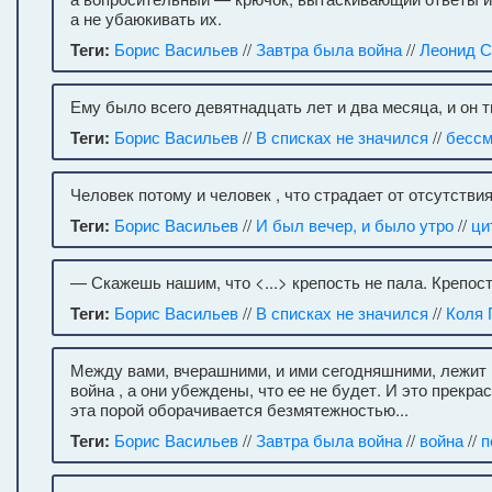
а не убаюкивать их.
Теги:
Борис Васильев
//
Завтра была война
//
Леонид С
Ему было всего девятнадцать лет и два месяца, и он 
Теги:
Борис Васильев
//
В списках не значился
//
бессм
Человек потому и человек , что страдает от отсутстви
Теги:
Борис Васильев
//
И был вечер, и было утро
//
ци
— Скажешь нашим, что <...> крепость не пала. Крепост
Теги:
Борис Васильев
//
В списках не значился
//
Коля 
Между вами, вчерашними, и ими сегодняшними, лежит н
война , а они убеждены, что ее не будет. И это прекра
эта порой оборачивается безмятежностью...
Теги:
Борис Васильев
//
Завтра была война
//
война
//
п