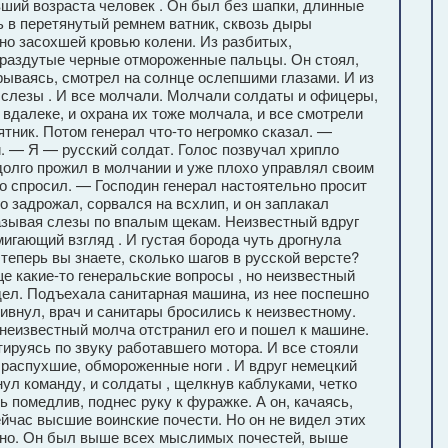
вший возраста человек . Он был без шапки, длинные
 в перетянутый ремнем ватник, сквозь дыры
но засохшей кровью колени. Из разбитых,
 раздутые черные отмороженные пальцы. Он стоял,
трываясь, смотрел на солнце ослепшими глазами. И из
 слезы . И все молчали. Молчали солдаты и офицеры,
далеке, и охрана их тоже молчала, и все смотрели
ятник. Потом генерал что-то негромко сказал. —
. — Я — русский солдат. Голос позвучал хрипло
 долго прожил в молчании и уже плохо управлял своим
то спросил. — Господин генерал настоятельно просит
 задрожал, сорвался на всхлип, и он заплакал
азывая слезы по впалым щекам. Неизвестный вдруг
мигающий взгляд . И густая борода чуть дрогнула
теперь вы знаете, сколько шагов в русской версте?
е какие-то генеральские вопросы , но неизвестный
идел. Подъехала санитарная машина, из нее поспешно
кивнул, врач и санитары бросились к неизвестному.
 неизвестный молча отстранил его и пошел к машине.
нтируясь по звуку работавшего мотора. И все стояли
я распухшие, обмороженные ноги . И вдруг немецкий
нул команду, и солдаты , щелкнув каблуками, четко
ь помедлив, поднес руку к фуражке. А он, качаясь,
йчас высшие воинские почести. Но он не видел этих
авно. Он был выше всех мыслимых почестей, выше