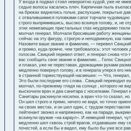
У входа в подвал стоял невероятно худой, уже не име
седые волосы касались плеч. Кирпичная пыль въелась
на брюках виднелись голые, распухшие, покрытые дав
с отвалившимися головками сапог торчали чудовищно
строго выпрямившись, высоко вскинув голову, и, не о
этих немигающих пристальных глаз неудержимо текли
молчал генерал. Молчали бросившие работу женщины в
сейчас на эту фигуру, строгую и неподвижную, как пам
Назовите ваше звание и фамилию, — перевел Свицкий
и громко, куда громче, чем требовалось: этот человек
голосом. Свицкий перевел ответ, и генерал снова что-
вас сообщить свое звание и фамилию… Голос Свицкого
и плакал, уже не переставая, дрожащими руками разм
медленно повернул голову, и в генерала уперся его не
в странной торжествующей насмешке: — Что, генерал, 
Это были последние его слова . Свицкий переводил ещ
молчал, по-прежнему глядя на солнце , которого не в
выскочили врач и два санитара с носилками. Генерал 
Санитары раскинули носилки, а врач что-то сказал, но
Он шел строго и прямо, ничего не видя, но точно орие
на своих местах, и он шел один, с трудом переставля
лейтенант звонко и напряженно, как на параде, выкрик
вскинули оружие «на караул». И немецкий генерал, чут
медленно шел сквозь строй врагов, отдававших ему се
почестей, а если бы и видел, ему было бы уже все р