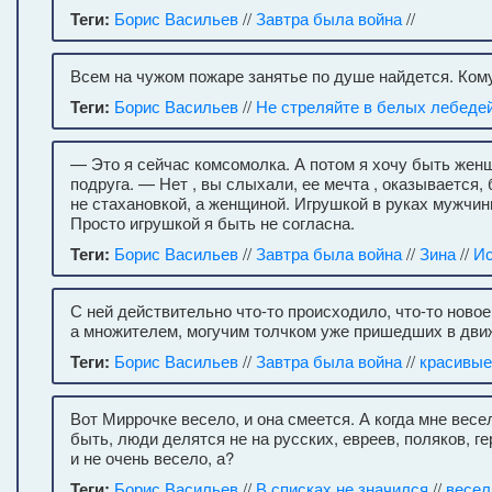
Теги:
Борис Васильев
//
Завтра была война
//
Всем на чужом пожаре занятье по душе найдется. Кому 
Теги:
Борис Васильев
//
Не стреляйте в белых лебеде
— Это я сейчас комсомолка. А потом я хочу быть жен
подруга. — Нет , вы слыхали, ее мечта , оказывается
не стахановкой, а женщиной. Игрушкой в руках мужчи
Просто игрушкой я быть не согласна.
Теги:
Борис Васильев
//
Завтра была война
//
Зина
//
Ис
С ней действительно что-то происходило, что-то новое
а множителем, могучим толчком уже пришедших в дви
Теги:
Борис Васильев
//
Завтра была война
//
красивые
Вот Миррочке весело, и она смеется. А когда мне весе
быть, люди делятся не на русских, евреев, поляков, ге
и не очень весело, а?
Теги:
Борис Васильев
//
В списках не значился
//
весел