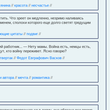
сянина
//
красота
//
несчастье
//
стить. Что зреет он медленно, незримо наливаясь
менем, сполохи которого еще долго светят грядущим
ующие цитаты
//
подвиг
//
й работник... — Нету мамы. Война есть, немцы есть,
ут, кто войну переживет. Ясно говорю?
твертак
//
Федот Евграфович Васков
//
и автора
//
мечта
//
романтика
//
 должна превращаться в догму, она обязана все время