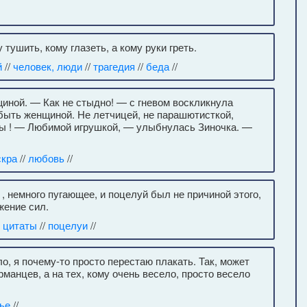
тушить, кому глазеть, а кому руки греть.
й
//
человек, люди
//
трагедия
//
беда
//
щиной. — Как не стыдно! — с гневом воскликнула
, быть женщиной. Не летчицей, не парашютисткой,
ны ! — Любимой игрушкой, — улыбнулась Зиночка. —
кра
//
любовь
//
 , немного пугающее, и поцелуй был не причиной этого,
жение сил.
 цитаты
//
поцелуи
//
ло, я почему-то просто перестаю плакать. Так, может
рманцев, а на тех, кому очень весело, просто весело
ье
//