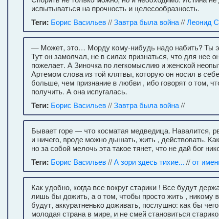
испытываться на прочность и целесообразность.
Теги:
Борис Васильев
//
Завтра была война
//
Леонид С
— Может, это… Морду кому-нибудь надо набить? Ты э
Тут он замолчал, не в силах признаться, что для нее о
пожелает. А Зиночка по легкомыслию и женской неопыт
Артемом слова из той клятвы, которую он носил в себ
больше, чем признание в любви , ибо говорят о том, что
получить. А она испугалась.
Теги:
Борис Васильев
//
Завтра была война
//
Бывает горе — что косматая медведица. Навалится, рв
и ничего, вроде можно дышать, жить , действовать. Ка
но за собой мелочь эта такое тянет, что не дай бог ник
Теги:
Борис Васильев
//
А зори здесь тихие...
//
от имен
Как удобно, когда все вокруг старики ! Все будут дер
лишь бы дожить, а о том, чтобы просто жить , никому в
будут, аккуратненько доживать, послушно: как бы чег
молодая страна в мире, и не смей становиться старико