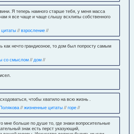
вини. Я теперь намного старше тебя, у меня масса
ночам я все чаще и чаще слышу всхлипы собственного
 цитаты
//
взросление
//
сь как нечто грандиозное, то дом был попросту самым
ы со смыслом
//
дом
//
исел.
асходоваться, чтобы хватило на всю жизнь .
Полякова
//
жизненные цитаты
//
горе
//
то мне больше по душе то, где знаки вопросительные
ательный знак есть перст указующий,
з вашей головы. Искусство должно будить мысли ,