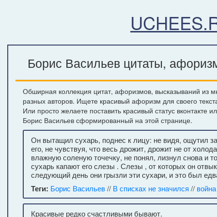
UCHEES.
Борис Васильев цитаты, афоризм
Обширная коллекция цитат, афоризмов, высказываний из м
разных авторов. Ищете красивый афоризм для своего текст
Или просто желаете поставить красивый статус вконтакте и
Борис Васильев сформированный на этой странице.
Он вытащил сухарь, поднес к лицу: не видя, ощутил з
его, не чувствуя, что весь дрожит, дрожит не от холода
влажную соленую точечку, не понял, лизнул снова и т
сухарь капают его слезы . Слезы , от которых он отвы
следующий день они грызли эти сухари, и это был едв
Теги:
Борис Васильев
//
В списках не значился
//
война
Красивые редко счастливыми бывают.