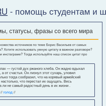
RU
- помощь студентам и 
ы, статусы, фразы со всего мира
ножества источников по теме Борис Васильев от самых
а? Хотите использовать умную цитату в важном разговоре?
ли инстаграме? Тогда используйте наш список цитат про
апах — густой дух ржаного хлеба. Он жадно вдыхал
, а от счастья. Он лизнул этот сухарь, уловил
олько тогда сообразил, что на корявый армейский
к настолько, что перестал их ощущать. Весь
а ли не самый радостный день в их жизни .
//
голод
//