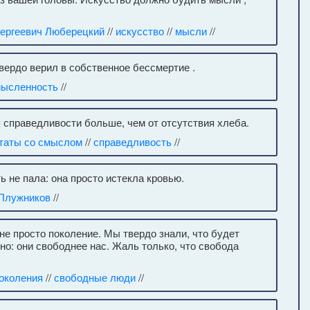
ергеевич Люберецкий
//
искусство
//
мысли
//
твердо верил в собственное бессмертие .
ысленность
//
я справедливости больше, чем от отсутствия хлеба.
таты со смыслом
//
справедливость
//
ь не пала: она просто истекла кровью.
Плужников
//
е просто поколение. Мы твердо знали, что будет
сно: они свободнее нас. Жаль только, что свобода
околения
//
свободные люди
//