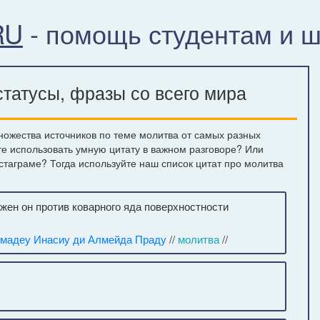
RU
- помощь студентам и 
татусы, фразы со всего мира
ножества источников по теме молитва от самых разных
те использовать умную цитату в важном разговоре? Или
нстаграме? Тогда используйте наш список цитат про молитва
ен он против коварного яда поверхностности
мадеу Инасиу ди Алмейда Праду
//
молитва
//