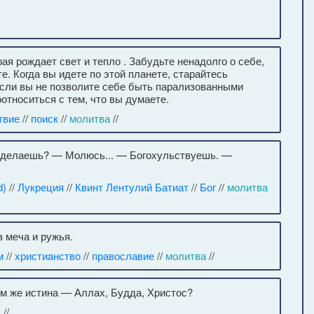
ая рождает свет и тепло . Забудьте ненадолго о себе,
е. Когда вы идете по этой планете, старайтесь
 если вы не позволите себе быть парализованными
относиться с тем, что вы думаете.
твие
//
поиск
//
молитва
//
ы делаешь? — Молюсь... — Богохульствуешь. —
d)
//
Лукреция
//
Квинт Лентулий Батиат
//
Бог
//
молитва
 меча и ружья.
м
//
христиaнствo
//
православие
//
молитва
//
ом же истина — Аллах, Будда, Христос?
ь
//