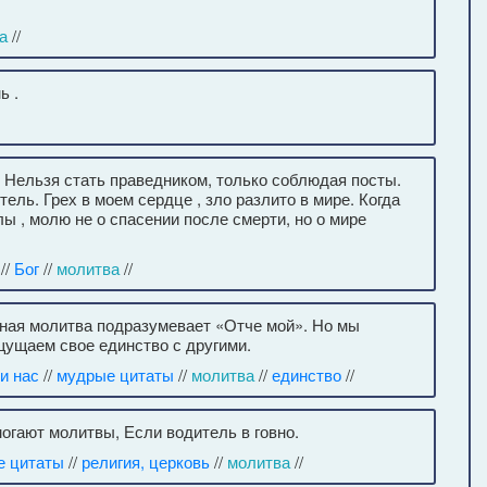
а
//
ь .
 Нельзя стать праведником, только соблюдая посты.
ель. Грех в моем сердце , зло разлито в мире. Когда
лы , молю не о спасении после смерти, но о мире
//
Бог
//
молитва
//
ная молитва подразумевает «Отче мой». Но мы
щущаем свое единство с другими.
и нас
//
мудрые цитаты
//
молитва
//
единство
//
огают молитвы, Если водитель в говно.
е цитаты
//
религия, церковь
//
молитва
//