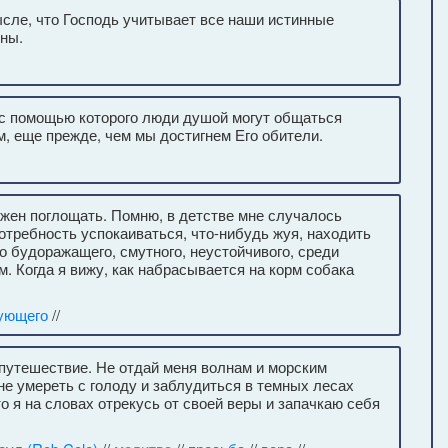
ысле, что Господь учитывает все наши истинные
ны.
 с помощью которого люди душой могут общаться
м, еще прежде, чем мы достигнем Его обители.
олжен поглощать. Помню, в детстве мне случалось
потребность успокаиваться, что-нибудь жуя, находить
о будоражащего, смутного, неустойчивого, среди
м. Когда я вижу, как набрасывается на корм собака
ующего
//
 путешествие. Не отдай меня волнам и морским
не умереть с голоду и заблудиться в темных лесах
то я на словах отрекусь от своей веры и запачкаю себя