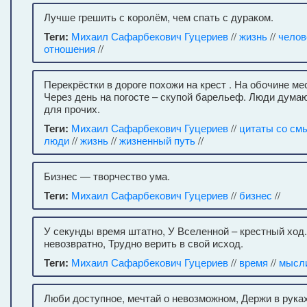
Лучше грешить с королём, чем спать с дураком.
Теги:
Михаил Сафарбекович Гуцериев
//
жизнь
//
челов
отношения
//
Перекрёстки в дороге похожи на крест . На обочине ме
Через день на погосте – скупой барельеф. Люди дума
для прочих.
Теги:
Михаил Сафарбекович Гуцериев
//
цитаты со см
люди
//
жизнь
//
жизненный путь
//
Бизнес — творчество ума.
Теги:
Михаил Сафарбекович Гуцериев
//
бизнес
//
У секунды время штатно, У Вселенной – крестный хо
невозвратно, Трудно верить в свой исход.
Теги:
Михаил Сафарбекович Гуцериев
//
время
//
мысл
Люби доступное, мечтай о невозможном, Держи в рука