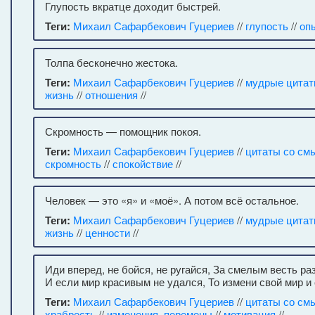
Глупость вкратце доходит быстрей.
Теги:
Михаил Сафарбекович Гуцериев
//
глупость
//
оп
Толпа бесконечно жестока.
Теги:
Михаил Сафарбекович Гуцериев
//
мудрые цита
жизнь
//
отношения
//
Скромность — помощник покоя.
Теги:
Михаил Сафарбекович Гуцериев
//
цитаты со см
скромность
//
спокойствие
//
Человек — это «я» и «моё». А потом всё остальное.
Теги:
Михаил Сафарбекович Гуцериев
//
мудрые цита
жизнь
//
ценности
//
Иди вперед, не бойся, не ругайся, За смелым весть ра
И если мир красивым не удался, То измени свой мир и 
Теги:
Михаил Сафарбекович Гуцериев
//
цитаты со см
храбрость
//
изменения, перемены
//
мотивация
//