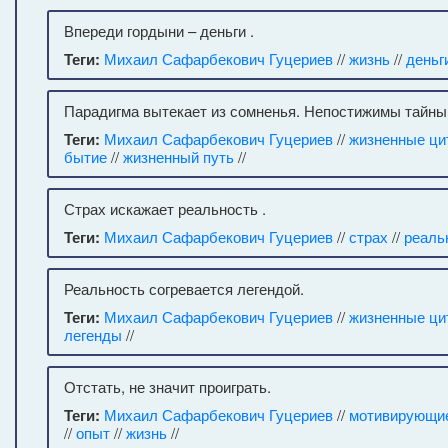
Впереди гордыни – деньги .
Теги:
Михаил Сафарбекович Гуцериев
//
жизнь
//
деньг
Парадигма вытекает из сомненья. Непостижимы тайны
Теги:
Михаил Сафарбекович Гуцериев
//
жизненные ци
бытие
//
жизненный путь
//
Страх искажает реальность .
Теги:
Михаил Сафарбекович Гуцериев
//
страх
//
реаль
Реальность согревается легендой.
Теги:
Михаил Сафарбекович Гуцериев
//
жизненные ци
легенды
//
Отстать, не значит проиграть.
Теги:
Михаил Сафарбекович Гуцериев
//
мотивирующи
//
опыт
//
жизнь
//