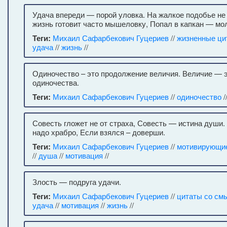
Удача впереди — порой уловка. На жалкое подобье не
жизнь готовит часто мышеловку, Попал в капкан — мол
Теги:
Михаил Сафарбекович Гуцериев
//
жизненные ци
удача
//
жизнь
//
Одиночество – это продолжение величия. Величие — 
одиночества.
Теги:
Михаил Сафарбекович Гуцериев
//
одиночество
/
Совесть гложет не от страха, Совесть — истина души.
надо храбро, Если взялся – доверши.
Теги:
Михаил Сафарбекович Гуцериев
//
мотивирующи
//
душа
//
мотивация
//
Злость — подруга удачи.
Теги:
Михаил Сафарбекович Гуцериев
//
цитаты со см
удача
//
мотивация
//
жизнь
//