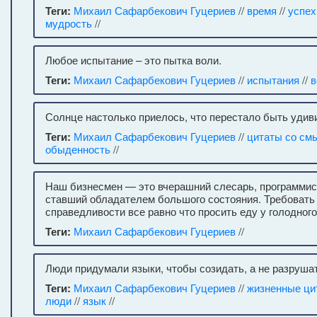
Теги:
Михаил Сафарбекович Гуцериев
//
время
//
успех
мудрость
//
Любое испытание – это пытка воли.
Теги:
Михаил Сафарбекович Гуцериев
//
испытания
//
в
Солнце настолько приелось, что перестало быть удив
Теги:
Михаил Сафарбекович Гуцериев
//
цитаты со см
обыденность
//
Наш бизнесмен — это вчерашний слесарь, программис
ставший обладателем большого состояния. Требовать 
справедливости все равно что просить еду у голодного
Теги:
Михаил Сафарбекович Гуцериев
//
Люди придумали языки, чтобы созидать, а не разрушат
Теги:
Михаил Сафарбекович Гуцериев
//
жизненные ци
люди
//
язык
//