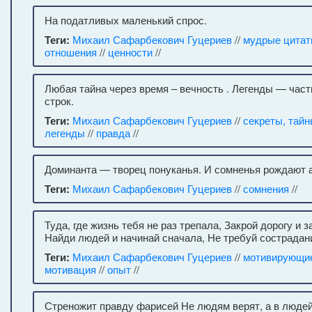
На податливых маленький спрос.
Теги:
Михаил Сафарбекович Гуцериев
//
мудрые цита
отношения
//
ценности
//
Любая тайна через время – вечность . Легенды — час
строк.
Теги:
Михаил Сафарбекович Гуцериев
//
секреты, тай
легенды
//
правда
//
Доминанта — творец понуканья. И сомненья рождают 
Теги:
Михаил Сафарбекович Гуцериев
//
сомнения
//
Туда, где жизнь тебя не раз трепала, Закрой дорогу и з
Найди людей и начинай сначала, Не требуй сострадани
Теги:
Михаил Сафарбекович Гуцериев
//
мотивирующи
мотивация
//
опыт
//
Стреножит правду фарисей Не людям верят, а в людей