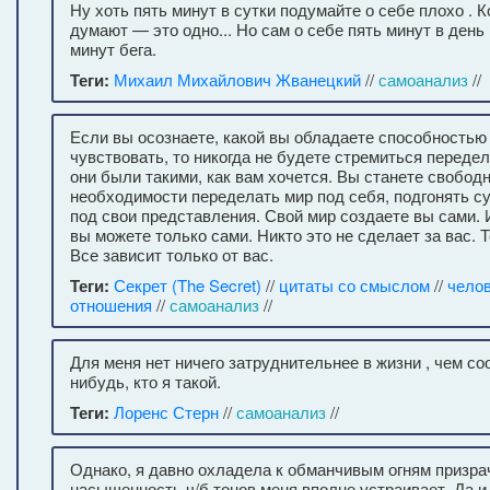
Ну хоть пять минут в сутки подумайте о себе плохо . К
думают — это одно... Но сам о себе пять минут в день .
минут бега.
Теги:
Михаил Михайлович Жванецкий
//
самоанализ
//
Если вы осознаете, какой вы обладаете способностью
чувствовать, то никогда не будете стремиться передел
они были такими, как вам хочется. Вы станете свобод
необходимости переделать мир под себя, подгонять су
под свои представления. Свой мир создаете вы сами.
вы можете только сами. Никто это не сделает за вас. 
Все зависит только от вас.
Теги:
Секрет (The Secret)
//
цитаты со смыслом
//
челов
отношения
//
самоанализ
//
Для меня нет ничего затруднительнее в жизни , чем с
нибудь, кто я такой.
Теги:
Лоренс Стерн
//
самоанализ
//
Однако, я давно охладела к обманчивым огням призра
насыщенность ч/б тонов меня вполне устраивает. Да и