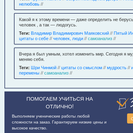
нелюбовь
//
Какой я к этому времени — даже определить не берусь
человек , а так — людогусь.
Теги:
Владимир Владимирович Маяковский
//
Пятый И
цитаты о себе
//
человек, люди
//
самоанализ
//
Вчера я был умным, хотел изменить мир. Сегодня я му
меняю себя.
Теги:
Шри Чинмой
//
цитаты со смыслом
//
мудрость
//
перемены
//
самоанализ
//
ПОМОГАЕМ УЧИТЬСЯ НА
ОТЛИЧНО!
Выполняем ученические работы любой
сложности на заказ. Гарантируем низкие цены и
высокое качество.