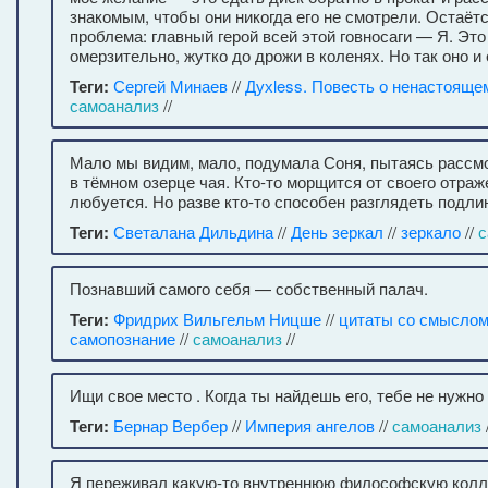
знакомым, чтобы они никогда его не смотрели. Остаёт
проблема: главный герой всей этой говносаги — Я. Это
омерзительно, жутко до дрожи в коленях. Но так оно и 
Теги:
Сергей Минаев
//
Духless. Повесть о ненастояще
самоанализ
//
Мало мы видим, мало, подумала Соня, пытаясь рассм
в тёмном озерце чая. Кто-то морщится от своего отраже
любуется. Но разве кто-то способен разглядеть подли
Теги:
Светалана Дильдина
//
День зеркал
//
зеркало
//
с
Познавший самого себя — собственный палач.
Теги:
Фридрих Вильгельм Ницше
//
цитаты со смысло
самопознание
//
самоанализ
//
Ищи свое место . Когда ты найдешь его, тебе не нужно
Теги:
Бернар Вербер
//
Империя ангелов
//
самоанализ
/
Я переживал какую-то внутреннюю философскую колл