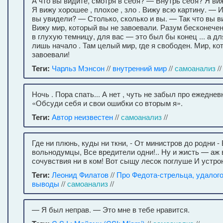
А что вы видите, смотря в себя? — Внутрь себя? Я виж
Я вижу хорошее , плохое , зло . Вижу всю картину. — 
вы увидели? — Столько, сколько и вы. — Так что вы в
Вижу мир, который вы не завоевали. Разум бесконечен
в глухую темницу, для вас — это был бы конец ... а д
лишь начало . Там целый мир, где я свободен. Мир, ко
завоевали!
Теги:
Чарльз Мэнсон
//
внутренний мир
//
самоанализ
//
Ночь . Пора спать... А нет , чуть не забыл про ежедне
«Обсуди себя и свои ошибки со вторым я».
Теги:
Автор неизвестен
//
самоанализ
//
Где ни плюнь, куды ни ткни, - От министров до родни 
вольнодумцы, Все вредители одни!.. Ну и жисть — аж в
сочувствия ни в ком! Вот сыщу лесок поглуше И устро
Теги:
Леонид Филатов
//
Про Федота-стрельца, удалог
выводы
//
самоанализ
//
— Я был неправ. — Это мне в тебе нравится.