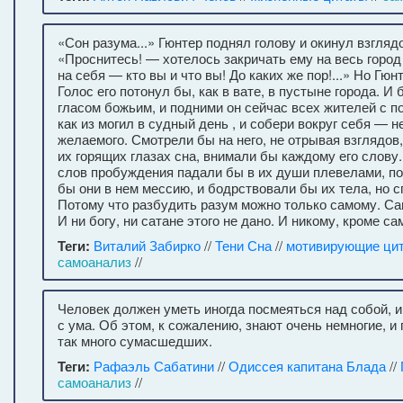
«Сон разума...» Гюнтер поднял голову и окинул взгля
«Проснитесь! — хотелось закричать ему на весь город
на себя — кто вы и что вы! До каких же пор!...» Но Гюн
Голос его потонул бы, как в вате, в пустыне города. И 
гласом божьим, и подними он сейчас всех жителей с п
как из могил в судный день , и собери вокруг себя — 
желаемого. Смотрели бы на него, не отрывая взглядов
их горящих глазах сна, внимали бы каждому его слову.
слов пробуждения падали бы в их души плевелами, по
бы они в нем мессию, и бодрствовали бы их тела, но с
Потому что разбудить разум можно только самому. Са
И ни богу, ни сатане этого не дано. И никому, кроме са
Теги:
Виталий Забирко
//
Тени Сна
//
мотивирующие ци
самоанализ
//
Человек должен уметь иногда посмеяться над собой, и
с ума. Об этом, к сожалению, знают очень немногие, и
так много сумасшедших.
Теги:
Рафаэль Сабатини
//
Одиссея капитана Блада
//
самоанализ
//