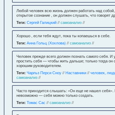
Любой человек всю жизнь должен работать над собой,
открытое сознание , он должен слушать, что говорят др
Теги:
Сергей Галицкий
//
самоанализ
//
Хорошо , если тебя ждут, пока ты копаешься в себе.
Теги:
Анна Гольц (Хохлова)
//
самоанализ
//
Человек прежде всего должен познать самого себя. И 
простить себя — чтобы жить дальше; только тогда он 
хорошим руководителем.
Теги:
Чарльз Перси Сноу
//
Наставники
//
человек, люд
самоанализ
//
Часто приходится слышать: «Он еще не нашел себя». 
невозможно — себя можно только создать.
Теги:
Томас Сас
//
самоанализ
//