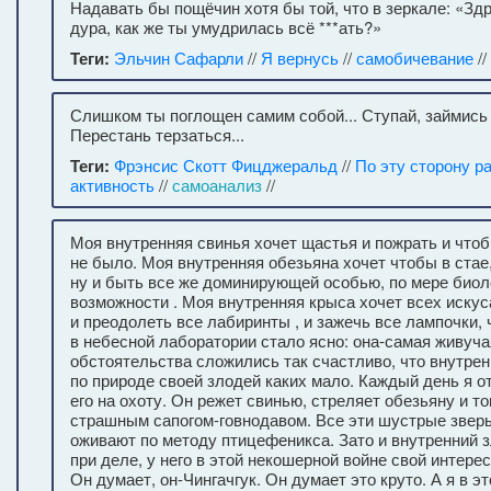
Надавать бы пощёчин хотя бы той, что в зеркале: «Зд
дура, как же ты умудрилась всё ***ать?»
Теги:
Эльчин Сафарли
//
Я вернусь
//
самобичевание
//
Слишком ты поглощен самим собой... Ступай, займись
Перестань терзаться...
Теги:
Фрэнсис Скотт Фицджеральд
//
По эту сторону р
активность
//
самоанализ
//
Моя внутренняя свинья хочет щастья и пожрать и чтоб
не было. Моя внутренняя обезьяна хочет чтобы в стае,
ну и быть все же доминирующей особью, по мере биол
возможности . Моя внутренняя крыса хочет всех искус
и преодолеть все лабиринты , и зажечь все лампочки,
в небесной лаборатории стало ясно: она-самая живучая
обстоятельства сложились так счастливо, что внутре
по природе своей злодей каких мало. Каждый день я 
его на охоту. Он режет свинью, стреляет обезьяну и т
страшным сапогом-говнодавом. Все эти шустрые зверь
оживают по методу птицефеникса. Зато и внутренний з
при деле, у него в этой некошерной войне свой интерес
Он думает, он-Чингачгук. Он думает это круто. А я в э