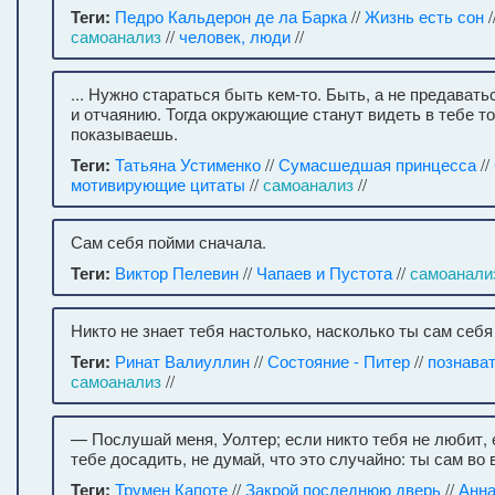
Теги:
Педро Кальдерон де ла Барка
//
Жизнь есть сон
/
самоанализ
//
человек, люди
//
... Нужно стараться быть кем-то. Быть, а не предавать
и отчаянию. Тогда окружающие станут видеть в тебе то
показываешь.
Теги:
Татьяна Устименко
//
Сумасшедшая принцесса
//
мотивирующие цитаты
//
самоанализ
//
Сам себя пойми сначала.
Теги:
Виктор Пелевин
//
Чапаев и Пустота
//
самоанали
Никто не знает тебя настолько, насколько ты сам себя
Теги:
Ринат Валиуллин
//
Состояние - Питер
//
познава
самоанализ
//
— Послушай меня, Уолтер; если никто тебя не любит, 
тебе досадить, не думай, что это случайно: ты сам во 
Теги:
Трумен Капоте
//
Закрой последнюю дверь
//
Анн