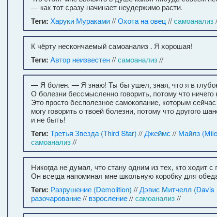
— как тот сразу начинает неудержимо расти.
Теги:
Харуки Мураками
//
Охота на овец
//
самоанализ
/
К чёрту нескончаемый самоанализ . Я хорошая!
Теги:
Автор неизвестен
//
самоанализ
//
— Я болен. — Я знаю! Ты бы ушел, зная, что я в глубо
О болезни бессмысленно говорить, потому что ничего 
Это просто бесполезное самокопание, которым сейчас 
могу говорить о твоей болезни, потому что другого ша
и не быть!
Теги:
Третья Звезда (Third Star)
//
Джеймс
//
Майлз (Mile
самоанализ
//
Никогда не думал, что стану одним из тех, кто ходит с
Он всегда напоминал мне школьную коробку для обед
Теги:
Разрушение (Demolition)
//
Дэвис Митчелл (Davis M
разочарование
//
взросление
//
самоанализ
//