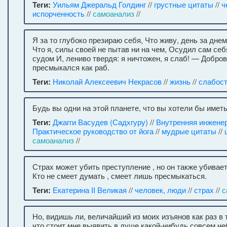
Теги:
Уильям Джеральд Голдинг
//
грустные цитаты
//
ч
испорченность
//
самоанализ
//
Я за то глубоко презираю себя, Что живу, день за днем
Что я, силы своей не пытав ни на чем, Осудил сам с
судом И, лениво твердя: я ничтожен, я слаб! — Добро
пресмыкался как раб.
Теги:
Николай Алексеевич Некрасов
//
жизнь
//
слабос
Будь вы одни на этой планете, что вы хотели бы имет
Теги:
Джагги Васудев (Садхгуру)
//
Внутренняя инженер
Практическое руководство от йога
//
мудрые цитаты
//
самоанализ
//
Страх может убить преступление , но он также убивае
Кто не смеет думать , смеет лишь пресмыкаться.
Теги:
Екатерина II Великая
//
человек, люди
//
страх
//
с
Но, видишь ли, величайший из моих изъянов как раз в 
что стоит мне выявить в душе какой-нибудь совсем н