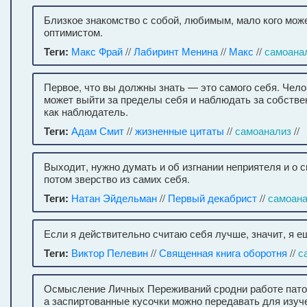
Близкое знакомство с собой, любимым, мало кого мож
оптимистом.
Теги:
Макс Фрай
//
Лабиринт Менина
//
Макс
//
самоана
Первое, что вы должны знать — это самого себя. Чело
может выйти за пределы себя и наблюдать за собстве
как наблюдатель.
Теги:
Адам Смит
//
жизненные цитаты
//
самоанализ
//
Выходит, нужно думать и об изгнании неприятеля и о с
потом зверство из самих себя.
Теги:
Натан Эйдельман
//
Первый декабрист
//
самоан
Если я действительно считаю себя лучше, значит, я е
Теги:
Виктор Пелевин
//
Священная книга оборотня
//
с
Осмысление Личных Переживаний сродни работе пато
а заспиртованные кусочки можно передавать для изуче