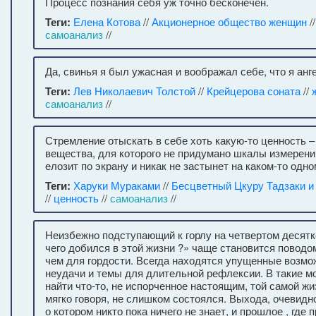
Процесс познания себя уж точно бесконечен.
Теги:
Елена Котова
//
Акционерное общество женщин
/
самоанализ
//
Да, свинья я был ужасная и воображал себе, что я анг
Теги:
Лев Николаевич Толстой
//
Крейцерова соната
//
самоанализ
//
Стремление отыскать в себе хоть какую-то ценность – 
вещества, для которого не придумано шкалы измерени
елозит по экрану и никак не застынет на каком-то одно
Теги:
Харуки Мураками
//
Бесцветный Цкуру Тадзаки и 
//
ценность
//
самоанализ
//
Неизбежно подступающий к горлу на четвертом десятке
чего добился в этой жизни ?» чаще становится поводо
чем для гордости. Всегда находятся упущенные возмо
неудачи и темы для длительной рефлексии. В такие м
найти что-то, не испорченное настоящим, той самой жи
мягко говоря, не слишком состоялся. Выхода, очевидн
о котором никто пока ничего не знает, и прошлое , где 