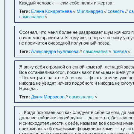
Каждый человек — сам себе палач и жертва .
Теги:
Елена Кондратьева
//
Миллиардер
//
совесть
//
са
самоанализ
//
Осознал, что меня более не раздражает шум ночного п
начал мне нравиться. К тому же, теперь я не могу усну
не промчится очередной полуночный поезд.
Теги:
Александра Булгакова
//
самоанализ
//
поезда
//
Я вижу себя огромной огненной кометой, летящей звез
Все останавливаются, показывают пальцем и шепчут 
«Посмотрите на это!» А потом — фьють, и меня уже не
никогда не увидят ничего подобного и никогда не смогу
Никогда .
Теги:
Джим Моррисон
//
самоанализ
//
... Когда покопаешься как следует в себе самом, да вы
дальние тайнички своей души — да честно, без глупог
и снисходительности к себе, называя всё своими имен
прикрываясь обтекаемыми формулировками, — тут и о
что получил ты как раз то, чего сам хотел, но сказать