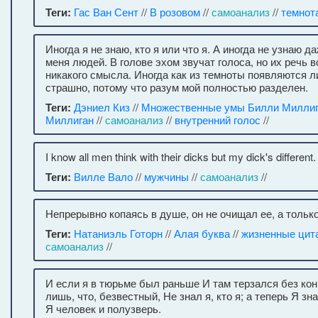
Теги:
Гас Ван Сент
//
В розовом
//
самоанализ
//
темнот
Иногда я не знаю, кто я или что я. А иногда не узнаю 
меня людей. В голове эхом звучат голоса, но их речь 
никакого смысла. Иногда как из темноты появляются л
страшно, потому что разум мой полностью разделен.
Теги:
Дэниел Киз
//
Множественные умы Билли Милли
Миллиган
//
самоанализ
//
внутренний голос
//
I know all men think with their dicks but my dick's different.
Теги:
Вилле Вало
//
мужчины
//
самоанализ
//
Непрерывно копаясь в душе, он не очищал ее, а только
Теги:
Натаниэль Готорн
//
Алая буква
//
жизненные цит
самоанализ
//
И если я в тюрьме был раньше И там терзался без кон
лишь, что, безвестный, Не знал я, кто я; а теперь Я зна
Я человек и полузверь.