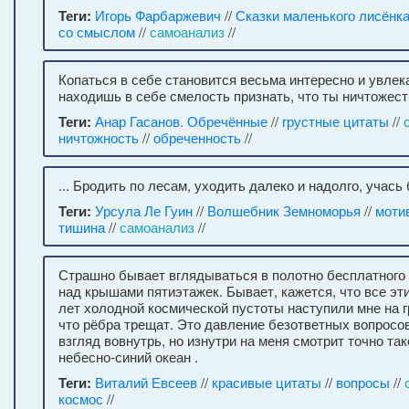
Теги:
Игорь Фарбаржевич
//
Сказки маленького лисёнк
со смыслом
//
самоанализ
//
Копаться в себе становится весьма интересно и увлек
находишь в себе смелость признать, что ты ничтожест
Теги:
Анар Гасанов. Обречённые
//
грустные цитаты
//
ничтожность
//
обреченность
//
... Бродить по лесам, уходить далеко и надолго, учас
Теги:
Урсула Ле Гуин
//
Волшебник Земноморья
//
моти
тишина
//
самоанализ
//
Страшно бывает вглядываться в полотно бесплатного
над крышами пятиэтажек. Бывает, кажется, что все э
лет холодной космической пустоты наступили мне на гр
что рёбра трещат. Это давление безответных вопросов
взгляд вовнутрь, но изнутри на меня смотрит точно та
небесно-синий океан .
Теги:
Виталий Евсеев
//
красивые цитаты
//
вопросы
//
космос
//