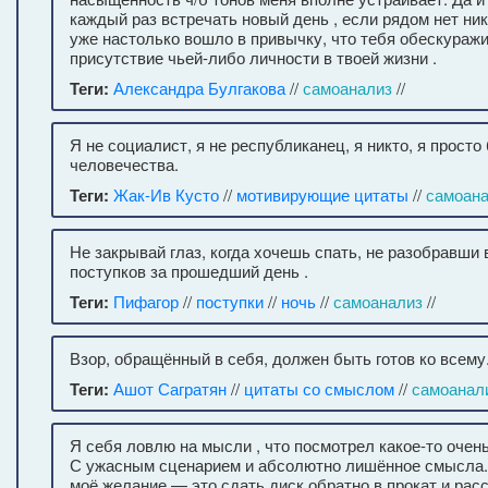
каждый раз встречать новый день , если рядом нет ник
уже настолько вошло в привычку, что тебя обескураж
присутствие чьей-либо личности в твоей жизни .
Теги:
Александра Булгакова
//
самоанализ
//
Я не социалист, я не республиканец, я никто, я прост
человечества.
Теги:
Жак-Ив Кусто
//
мотивирующие цитаты
//
самоан
Не закрывай глаз, когда хочешь спать, не разобравши 
поступков за прошедший день .
Теги:
Пифагор
//
поступки
//
ночь
//
самоанализ
//
Взор, обращённый в себя, должен быть готов ко всему
Теги:
Ашот Сагратян
//
цитаты со смыслом
//
самоанал
Я себя ловлю на мысли , что посмотрел какое-то очень
С ужасным сценарием и абсолютно лишённое смысла.
моё желание — это сдать диск обратно в прокат и рас