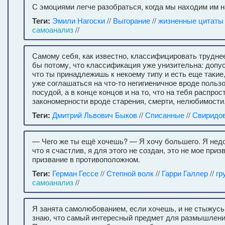
С эмоциями легче разобраться, когда мы находим им н
Теги:
Эмили Нагоски
//
Выгорание
//
жизненные цитаты
самоанализ
//
Самому себя, как известно, классифицировать трудне
бы потому, что классификация уже унизительна: допус
что ты принадлежишь к некоему типу и есть еще такие,
уже соглашаться на что-то негигиеничное вроде польз
посудой, а в конце концов и на то, что на тебя распр
закономерности вроде старения, смерти, нелюбимости
Теги:
Дмитрий Львович Быков
//
Списанные
//
Свиридо
— Чего же ты ещё хочешь? — Я хочу большего. Я нед
что я счастлив, я для этого не создан, это не мое приз
призвание в противоположном.
Теги:
Герман Гессе
//
Степной волк
//
Гарри Галлер
//
гр
самоанализ
//
Я занята самолюбованием, если хочешь, и не стыжусь 
знаю, что самый интересный предмет для размышлений