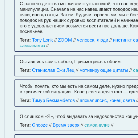
С раннего детства мы живем с установкой, что нас вед
манипуляции. Сначала на нас навешивают поводок на
няни, иногда отцы. Затем, будучи взрослыми, мы с б
поводок из рук наших суровых воспитателей и начинае
кто с удовольствием возьмется вести нас дальше. Ка
посильнее.
Теги:
Tony Lonk
//
ZOOM
//
человек, люди
//
инстинкт с
самоанализ
//
Оставшись сам с собою, Присмотрись к обоим.
Теги:
Станислав Ежи Лец
//
мотивирующие цитаты
//
с
Чтобы понять, кто мы есть на самом деле, нужно пред
в критической ситуации . Конец света для этого — иде
Теги:
Тимур Бекмамбетов
//
апокалипсис, конец света
/
Я слишком «Я», чтоб выдавать за недовольство кощун
Теги:
Chooze
//
Время зверя
//
самоанализ
//