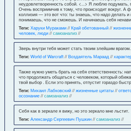
неудовлетворенность собой. <...> Я люблю подумать, 
Очень восприимчив к тому, что происходит вокруг. А
коллизия — это вот что: ты знаешь, что надо делать и 
понимаешь, что не сможешь. И начинаешь себя ненави
Теги:
Харуки Мураками
//
Край обетованный
//
жизненн
человек, люди
//
самоанализ
//
Зверь внутри тебя может стать твоим злейшим врагом.
Теги:
World of Warcraft
//
Воздаятель Мараад
//
характе
Также нужно уметь брать на себя ответственность: нап
что продолжать общаться с человеком, который обижа
твой выбор . Если это принять, отпустит гораздо быстр
Теги:
Михаил Лабковский
//
жизненные цитаты
//
ответ
осознание
//
самоанализ
//
Себя как в зеркале я вижу, но это зеркало мне льстит.
Теги:
Александр Сергеевич Пушкин
//
самоанализ
//