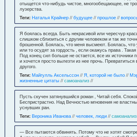
отыщется что-нибудь чистое, многообещающее, не тр
лузерства.
Теги:
Наталья Крайнер
//
будущее
//
прошлое
//
вопрос
Я боялась всегда. Быть некрасивой или чересчур крас
слишком сблизиться с другим человеком и так же точ
брошенной. Боялась, что меня высмеют. Боялась, что
или то осудят за гордость , если окажусь права . Така
Под конец сил больше не остается, все их источники 
и хочется просто вылезти из нее прочь. Превратиться 
другого.
Теги:
Майгулль Аксельссон
//
Я, которой не было
//
Мэр
жизненные цитаты
//
самоанализ
//
Пусть скучен затянувшийся роман , Читай себя. Споко
Беспристрастно. Над Вечностью мгновения не властны
уснувших ран.
Теги:
Вероника Иванова
//
человек, люди
//
самоанализ
— Все пытаются обвинять. Потому что не хотят смотр