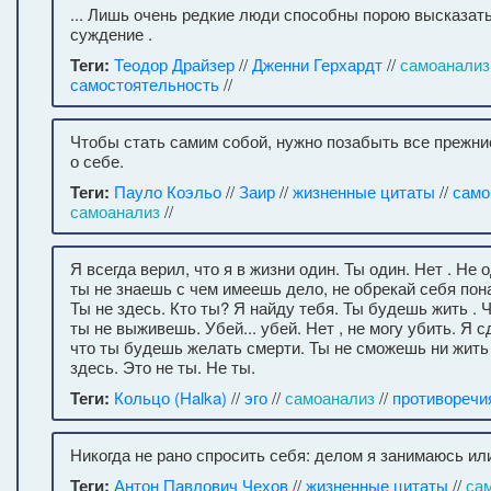
... Лишь очень редкие люди способны порою высказат
суждение .
Теги:
Теодор Драйзер
//
Дженни Герхардт
//
самоанализ
самостоятельность
//
Чтобы стать самим собой, нужно позабыть все прежни
о себе.
Теги:
Пауло Коэльо
//
Заир
//
жизненные цитаты
//
само
самоанализ
//
Я всегда верил, что я в жизни один. Ты один. Нет . Не 
ты не знаешь с чем имеешь дело, не обрекай себя пон
Ты не здесь. Кто ты? Я найду тебя. Ты будешь жить . 
ты не выживешь. Убей... убей. Нет , не могу убить. Я с
что ты будешь желать смерти. Ты не сможешь ни жить 
здесь. Это не ты. Не ты.
Теги:
Кольцо (Halka)
//
эго
//
самоанализ
//
противоречи
Никогда не рано спросить себя: делом я занимаюсь ил
Теги:
Антон Павлович Чехов
//
жизненные цитаты
//
са