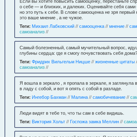
Если вы хотите повысить самооценку, перестаньте с
о себе — и близких, и далеких. Оценивайте себя сами
но это путь к себе. В слове самооценка не зря первый 
это ваше мнение , а не чужое.
Теги:
Михаил Лабковский
//
самооценка
//
мнение
//
сам
самоанализ
//
Самый болезненный, самый мучительный вопрос, иду
глубины сердца: где я смогу почувствовать себя дома
Теги:
Фридрих Вильгельм Ницше
//
жизненные цитаты
самоанализ
//
Я вошла в зеркало , я пропала в зеркале, я заглянула 
в ладу с собой, и вот я опять с собой в разладе.
Теги:
Ингебор Бахман
//
Малина
//
самобичевание
//
са
Люди видят в тебе то, что ты сам в себе видишь.
Теги:
Виктория Хольт
//
Госпожа замка Меллин
//
самоа