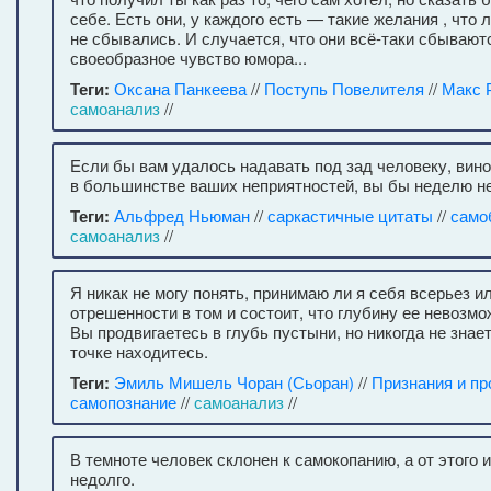
себе. Есть они, у каждого есть — такие желания , что 
не сбывались. И случается, что они всё-таки сбывают
своеобразное чувство юмора...
Теги:
Оксана Панкеева
//
Поступь Повелителя
//
Макс 
самоанализ
//
Если бы вам удалось надавать под зад человеку, вин
в большинстве ваших неприятностей, вы бы неделю не
Теги:
Альфред Ньюман
//
саркастичные цитаты
//
само
самоанализ
//
Я никак не могу понять, принимаю ли я себя всерьез ил
отрешенности в том и состоит, что глубину ее невозмо
Вы продвигаетесь в глубь пустыни, но никогда не знает
точке находитесь.
Теги:
Эмиль Мишель Чоран (Сьоран)
//
Признания и пр
самопознание
//
самоанализ
//
В темноте человек склонен к самокопанию, а от этого 
недолго.