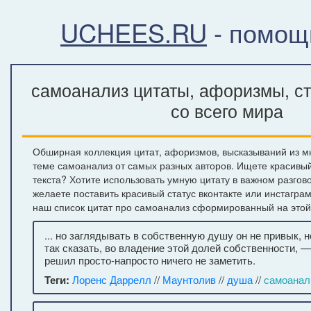
UCHEES.RU
- помощ
самоанализ цитаты, афоризмы, с
со всего мира
Обширная коллекция цитат, афоризмов, высказываний из м
теме самоанализ от самых разных авторов. Ищете красивы
текста? Хотите использовать умную цитату в важном разгов
желаете поставить красивый статус вконтакте или инстагра
наш список цитат про самоанализ сформированный на этой
... но заглядывать в собственную душу он не привык, 
так сказать, во владение этой долей собственности, 
решил просто-напросто ничего не заметить.
Теги:
Лоренс Даррелл
//
Маунтолив
//
душа
//
самоанал