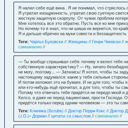
Я налил себе ещё вина . Я не понимал, что стряслось 
Я утратил изощренность, утратил свою суетную светск
жесткую защитную скорлупу. От чужих проблем потер
Мне хотелось все это обратно. Пусть все ко мне прихо
Но почему-то я знал, что ни шиша не вернется, по кра
Я и дальше обречен на муки совести и беззащитность 
Теги:
Чарльз Буковски
//
Женщины
//
Генри Чинаски
//
ж
самоанализ
//
— Ты вообще спрашивал себя: почему я велел тебе н
собственную характеристику? — Ну, ничего безобидно
не могу, поэтому... — Заткнись! Я хотел, чтобы ты зад
настоящему задумался: какие у тебя сильные стороны
И потом изложил это на бумаге. И не для того, чтобы я
или кто-нибудь ещё прочитал, а для того, чтобы ты са
Потому что отвечать тебе придётся не передо мной и 
Келсо, и даже не перед пациентами, прости Господи. 
придётся только перед одним человеком — это ты сам
Теги:
Клиника (Scrubs)
//
Доктор Перри Кокс
//
Доктор 
(J.D.)» Дориан
//
цитаты со смыслом
//
самоанализ
//