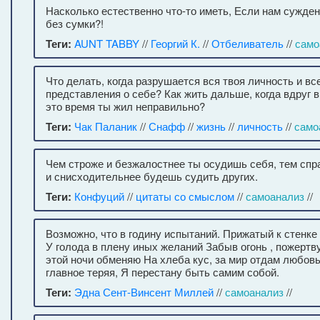
Насколько естественно что-то иметь, Если нам сужде
без сумки?!
Теги:
AUNT TABBY
//
Георгий К.
//
Отбеливатель
//
само
Что делать, когда разрушается вся твоя личность и вс
представления о себе? Как жить дальше, когда вдруг в
это время ты жил неправильно?
Теги:
Чак Паланик
//
Снафф
//
жизнь
//
личность
//
само
Чем строже и безжалостнее ты осудишь себя, тем сп
и снисходительнее будешь судить других.
Теги:
Конфуций
//
цитаты со смыслом
//
самоанализ
//
Возможно, что в годину испытаний. Прижатый к стенке
У голода в плену иных желаний Забыв огонь , пожертв
этой ночи обменяю На хлеба кус, за мир отдам любовь
главное теряя, Я перестану быть самим собой.
Теги:
Эдна Сент-Винсент Миллей
//
самоанализ
//