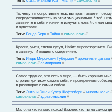
Теги:
C.S.I.: Майами (CSI: Miami)
//
самоанализ
//
To, чему вы сопротивляетесь, вы притягиваете, потому
сосредотачиваетесь на этом эмоционально. Чтобы изм
загляните в себя и начните излучать новый сигнал св
и чувствами.
Теги:
Ронда Берн
//
Тайна
//
самоанализ
//
Красив, умен, слегка сутул, Набит мировоззрением. Вч
я заглянул И вышел с омерзением.
Теги:
Игорь Миронович Губерман
//
ироничные цитаты
/
самоанализ
//
самоирония
//
Самое трудное, что есть в мире, — быть хорошим мыс
строгим критиком самого себя; и проверенным собесе
в разговорах с самим собою.
Теги:
Энтони Эшли Купер Шефтсбери
//
многомыслие
/
самоанализ
//
здравомыслие
//
Мало ли кто на кого похож! Важнее: кто ты на самом де