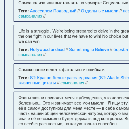
Самоанализа или выставлять на ярмарке Социальных 
Теги:
Авессалом Подводный
//
Отдельные мысли
//
пе
самоанализ
//
Life is a struggle . We're being prepared to delve in the great
the one fight in our lives that we have to win! No choice but 
we can win!
Теги:
Hollywood undead
//
Something to Believe
//
борьба
самоанализ
//
Самокопание ведет к фатальным ошибкам.
Теги:
ST: Красно-белые расследования (ST: Aka to Shiro
жизненные цитаты
//
самоанализ
//
Факты жизни приводят меня к убеждению, что человеч
болезнью... Это и занимает все мои мысли . Я ищу эту
её в самом доступном для меня месте — в себе самом
часть нашей общей человеческой натуры, которую мы
иначе её невозможно будет держать под контролем. Во
со всей страстностью, на какую только способен...