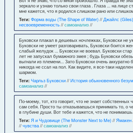
Вот я не знаю, что со мной произошло. Я правда не зн
зеркало и узнаю только свои глаза . Глаза ... на лице с
мне кажется, что я родился слишком рано или слишком
Теги:
Форма воды (The Shape of Water)
//
Джайлс (Giles
несвоевременность
//
самоанализ
//
Буковски плакал в дешевых ночлежках, Буковски не у
Буковски не умеет разговаривать, Буковски боится же
слабый желудок ... Буковски не воевал. Буковски стар
лет не запускал бумажного змея ; будь Буковски обезь
выгнали из племени... Зато Буковски очень аккуратно 
никогда не ссал на пол. Как видите, я все-таки наделе
шармом.
Теги:
Чарльз Буковски
//
История обыкновенного безу
самоанализ
//
По-моему, тот, кто говорит, что не знает собственных
сам себя. Просто ты отказываешься принимать то, о 
в глубине души. Вот тебе и кажется, что не понимаешь
Теги:
Я и Чудовище (The Monster Next to Me)
//
Ямакен
//
чувства
//
самоанализ
//