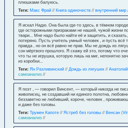
плюшками балуюсь.
Теги:
Макс Фрай
//
Книга одиночеств
//
внутренний мир
Я искал Надю. Она была где-то здесь, в тёмном городе
где осторожными призраками не нашей, чужой жизни 
твари... Мне надо было найти её и защитить, и сказать,
потеряно. Пусть учитель умный человек , и пусть всё т
правда , но он всё равно не прав. Мы не дождь из лягу
сон мёртвого прошлого. Я скажу ей это, потому что оче
что ты не игрушка, которую лишь на миг, непонятно з
из коробки...
Теги:
Ян Разливинский
//
Дождь из лягушек
//
Анатолий
самоанализ
//
Я поэт , — говорил Винсент, — который никогда не пис
живописец, не создавший ни единого полотна, любовни
беззаветно не любивший, короче, человек , проживающ
и даже без головы.
Теги:
Трумен Капоте
//
Ястреб без головы
//
Венсан (Vin
самоанализ
//