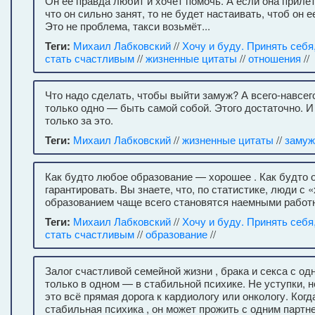
Он ее правда любит и хочет помочь. А если она прилет
что он сильно занят, то не будет настаивать, чтоб он е
Это не проблема, такси возьмёт...
Теги:
Михаил Лабковский
//
Хочу и буду. Принять себя
стать счастливым
//
жизненные цитаты
//
отношения
//
Что надо сделать, чтобы выйти замуж? А всего-навсег
только одно — быть самой собой. Этого достаточно. И
только за это.
Теги:
Михаил Лабковский
//
жизненные цитаты
//
замуж
Как будто любое образование — хорошее . Как будто о
гарантировать. Вы знаете, что, по статистике, люди с
образованием чаще всего становятся наемными работ
Теги:
Михаил Лабковский
//
Хочу и буду. Принять себя
стать счастливым
//
образование
//
Залог счастливой семейной жизни , брака и секса с о
только в одном — в стабильной психике. Не уступки,
это всё прямая дорога к кардиологу или онкологу. Когд
стабильная психика , он может прожить с одним партн