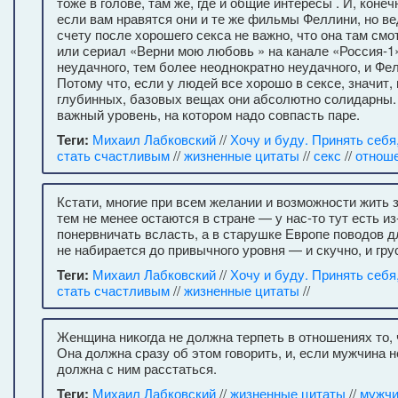
тоже в голове, там же, где и общие интересы . И, коне
если вам нравятся они и те же фильмы Феллини, но в
счету после хорошего секса не важно, что она там смо
или сериал «Верни мою любовь » на канале «Россия-1»
неудачного, тем более неоднократно неудачного, и Фе
Потому что, если у людей все хорошо в сексе, значит, 
глубинных, базовых вещах они абсолютно солидарны.
важный уровень, на котором надо совпасть паре.
Теги:
Михаил Лабковский
//
Хочу и буду. Принять себя
стать счастливым
//
жизненные цитаты
//
секс
//
отнош
Кстати, многие при всем желании и возможности жить 
тем не менее остаются в стране — у нас-то тут есть из
понервничать всласть, а в старушке Европе поводов 
не набирается до привычного уровня — и скучно, и грус
Теги:
Михаил Лабковский
//
Хочу и буду. Принять себя
стать счастливым
//
жизненные цитаты
//
Женщина никогда не должна терпеть в отношениях то, ч
Она должна сразу об этом говорить, и, если мужчина н
должна с ним расстаться.
Теги:
Михаил Лабковский
//
жизненные цитаты
//
мужчи