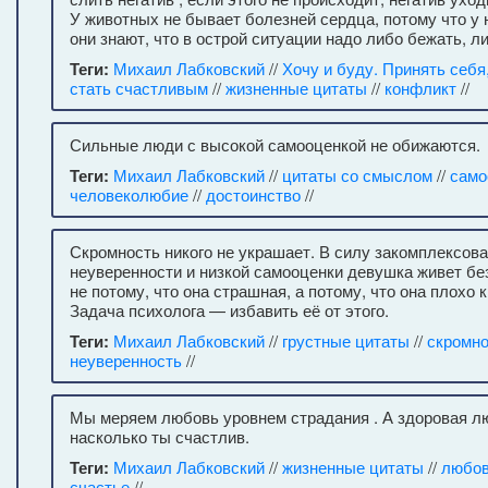
У животных не бывает болезней сердца, потому что у 
они знают, что в острой ситуации надо либо бежать, л
Теги:
Михаил Лабковский
//
Хочу и буду. Принять себя
стать счастливым
//
жизненные цитаты
//
конфликт
//
Сильные люди с высокой самооценкой не обижаются.
Теги:
Михаил Лабковский
//
цитаты со смыслом
//
само
человеколюбие
//
достоинство
//
Скромность никого не украшает. В силу закомплексова
неуверенности и низкой самооценки девушка живет бе
не потому, что она страшная, а потому, что она плохо 
Задача психолога — избавить её от этого.
Теги:
Михаил Лабковский
//
грустные цитаты
//
скромно
неуверенность
//
Мы меряем любовь уровнем страдания . А здоровая лю
насколько ты счастлив.
Теги:
Михаил Лабковский
//
жизненные цитаты
//
любо
счастье
//