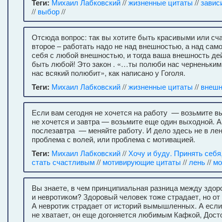
Теги:
Михаил Лабковский
//
жизненные цитаты
//
завис
//
выбор
//
Отсюда вопрос: так вы хотите быть красивыми или с
второе – работать надо не над внешностью, а над са
себя с любой внешностью, и тогда ваша внешность де
быть любой! Это закон . «…ты полюби нас черненьким
нас всякий полюбит», как написано у Гоголя.
Теги:
Михаил Лабковский
//
жизненные цитаты
//
внешн
Если вам сегодня не хочется на работу — возьмите в
не хочется и завтра — возьмите еще один выходной. А
послезавтра — меняйте работу. И дело здесь не в лен
проблема с волей, или проблема с мотивацией.
Теги:
Михаил Лабковский
//
Хочу и буду. Принять себя
стать счастливым
//
мотивирующие цитаты
//
лень
//
мо
Вы знаете, в чем принципиальная разница между здо
и невротиком? Здоровый человек тоже страдает, но от
А невротик страдает от историй вымышленных. А если
не хватает, он еще догоняется любимым Кафкой, Дост