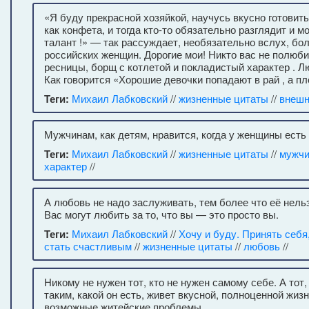
«Я буду прекрасной хозяйкой, научусь вкусно готовит
как конфета, и тогда кто-то обязательно разглядит и 
талант !» — так рассуждает, необязательно вслух, б
российских женщин. Дорогие мои! Никто вас не полюб
ресницы, борщ с котлетой и покладистый характер . Лю
Как говорится «Хорошие девочки попадают в рай , а пл
Теги:
Михаил Лабковский
//
жизненные цитаты
//
внешн
Мужчинам, как детям, нравится, когда у женщины есть 
Теги:
Михаил Лабковский
//
жизненные цитаты
//
мужчи
характер
//
А любовь не надо заслуживать, тем более что её нель
Вас могут любить за то, что вы — это просто вы.
Теги:
Михаил Лабковский
//
Хочу и буду. Принять себя
стать счастливым
//
жизненные цитаты
//
любовь
//
Никому не нужен тот, кто не нужен самому себе. А тот,
таким, какой он есть, живет вкусной, полноценной жиз
возможные житейские проблемы .