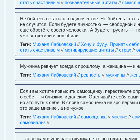
стать счастливым
//
познавательные цитаты
//
смысл 
Не бойтесь остаться в одиночестве. Не бойтесь, что 
не случится. Если будете личностью — свободной и 
ещё обретёте своего человека . А будете трусить — по
уже встретили и полюбили.
Теги:
Михаил Лабковский
//
Хочу и буду. Принять себя
стать счастливым
//
мотивирующие цитаты
//
страх
//
о
Мужчина ревнует всегда к прошлому, а женщина — к 
Теги:
Михаил Лабковский
//
ревность
//
мужчины
//
жен
Если вы хотите повысить самооценку, перестаньте с
о себе — и близких, и далеких. Оценивайте себя сами
но это путь к себе. В слове самооценка не зря первый 
это ваше мнение , а не чужое.
Теги:
Михаил Лабковский
//
самооценка
//
мнение
//
сам
самоанализ
//
... девочкам в уши часто жужжат, что выходить заму