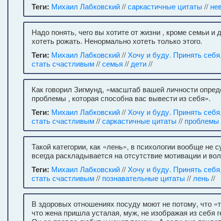
Теги:
Михаил Лабковский
//
саркастичные цитаты
//
не
Надо понять, чего вы хотите от жизни , кроме семьи и
хотеть рожать. Ненормально хотеть только этого.
Теги:
Михаил Лабковский
//
Хочу и буду. Принять себя
стать счастливым
//
семья
//
дети
//
Как говорил Зигмунд, «масштаб вашей личности опре
проблемы , которая способна вас вывести из себя».
Теги:
Михаил Лабковский
//
Хочу и буду. Принять себя
стать счастливым
//
саркастичные цитаты
//
проблемы
Такой категории, как «лень», в психологии вообще не 
всегда раскладывается на отсутствие мотивации и вол
Теги:
Михаил Лабковский
//
Хочу и буду. Принять себя
стать счастливым
//
познавательные цитаты
//
лень
//
В здоровых отношениях посуду моют не потому, что «т
что жена пришла усталая, муж, не изображая из себя ге