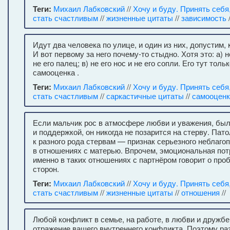
Теги:
Михаил Лабковский
//
Хочу и буду. Принять себя
стать счастливым
//
жизненные цитаты
//
зависимость
Идут два человека по улице, и один из них, допустим, 
И вот первому за него почему-то стыдно. Хотя это: а) н
не его палец; в) не его нос и не его сопли. Его тут толь
самооценка .
Теги:
Михаил Лабковский
//
Хочу и буду. Принять себя
стать счастливым
//
саркастичные цитаты
//
самооценк
Если мальчик рос в атмосфере любви и уважения, был
и поддержкой, он никогда не позарится на стерву. Пато
к разного рода стервам — признак серьезного неблаго
в отношениях с матерью. Впрочем, эмоциональная пот
именно в таких отношениях с партнёром говорит о про
сторон.
Теги:
Михаил Лабковский
//
Хочу и буду. Принять себя
стать счастливым
//
жизненные цитаты
//
отношения
//
Любой конфликт в семье, на работе, в любви и дружб
отражение вашего внутреннего конфликта. Поэтому ра