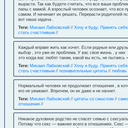
вырасти. Так как будете считать, что все ваши пробле
папы с мамой. А взрослый человек осознает, что все 
самом. И начинает их решать. Перерасти родителей п
вот наша задача .
Теги:
Михаил Лабковский
//
Хочу и буду. Принять себя
стать счастливым
//
Каждый вправе жить как хочет. Если родные или друз
выбор , это уже их проблема. У вас своя жизнь , у ни
это когда вас любят таким, какой вы есть, не пытаясь
Теги:
Михаил Лабковский
//
Хочу и буду. Принять себя
стать счастливым
//
познавательные цитаты
//
любовь
Нормальный человек не продолжает отношения , в ко
его не уважают. Впрочем, он их даже и не начнет.
Теги:
Михаил Лабковский
//
цитаты со смыслом
//
само
отношения
//
Никакое духовное родство не спасет семью с сексуал
Потому что секс — важнее всего в отношениях. Секс —