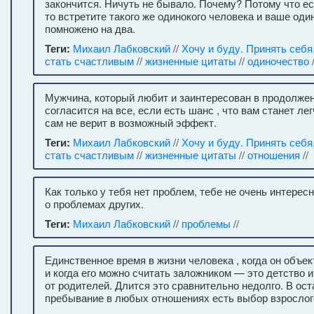
закончится. Ничуть не бывало. Почему? Потому что ес
то встретите такого же одинокого человека и ваше оди
помножено на два.
Теги:
Михаил Лабковский
//
Хочу и буду. Принять себя
стать счастливым
//
жизненные цитаты
//
одиночество
/
Мужчина, который любит и заинтересован в продолже
согласится на все, если есть шанс , что вам станет ле
сам не верит в возможный эффект.
Теги:
Михаил Лабковский
//
Хочу и буду. Принять себя
стать счастливым
//
жизненные цитаты
//
отношения
//
Как только у тебя нет проблем, тебе не очень интерес
о проблемах других.
Теги:
Михаил Лабковский
//
проблемы
//
Единственное время в жизни человека , когда он объе
и когда его можно считать заложником — это детство 
от родителей. Длится это сравнительно недолго. В ос
пребывание в любых отношениях есть выбор взрослого