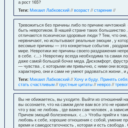
а рост 165?
Теги:
Михаил Лабковский
//
возраст
//
старение
//
Тревожиться без причины либо по причине ничтожной 
быть невротиком. В нашей стране таких большинство .
отличаются психически здоровые люди ? Тем, что они,
нервничают, но испытывают реальные эмоции , у кото
весомые причины — это конкретные события , раздра
мире. Невротики же причины своего раздражения непр
в себе. <...> Невротику всегда необходима та самая ло
даже самой большой бочке меда. Дискомфорт, фрустра
— чувства , с которыми им привычно, с ними они всегд
характерно, они и сами не умеют радоваться жизни , и 
Теги:
Михаил Лабковский
//
Хочу и буду. Принять себя
стать счастливым
//
грустные цитаты
//
невроз
//
тревог
Вы не обижаетесь, вы уходите. Выйти из отношений на
вы осознаете, что на самом деле вам все это не нравит
что у вас не любовь , где важен сам человек , а завис
Причем эмоций болезненных. <...> Чтобы прийти к таки
любовь к себе, хорошие отношения с собой, умение пр
время и самодостаточность , которая и есть свобода 