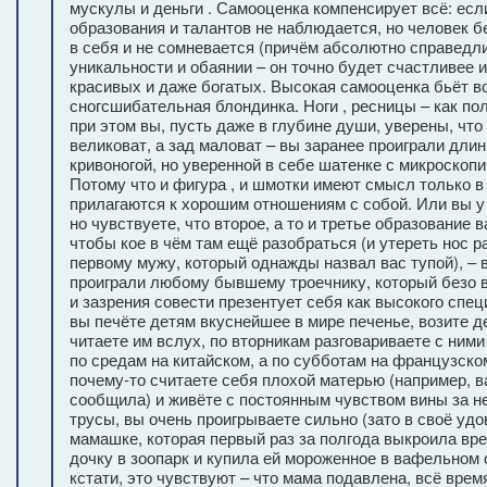
мускулы и деньги . Самооценка компенсирует всё: есл
образования и талантов не наблюдается, но человек 
в себя и не сомневается (причём абсолютно справедли
уникальности и обаянии – он точно будет счастливее 
красивых и даже богатых. Высокая самооценка бьёт вс
сногсшибательная блондинка. Ноги , ресницы – как пол
при этом вы, пусть даже в глубине души, уверены, что 
великоват, а зад маловат – вы заранее проиграли длин
кривоногой, но уверенной в себе шатенке с микроскопи
Потому что и фигура , и шмотки имеют смысл только в
прилагаются к хорошим отношениям с собой. Или вы у 
но чувствуете, что второе, а то и третье образование 
чтобы кое в чём там ещё разобраться (и утереть нос р
первому мужу, который однажды назвал вас тупой), – 
проиграли любому бывшему троечнику, который безо 
и зазрения совести презентует себя как высокого спец
вы печёте детям вкуснейшее в мире печенье, возите д
читаете им вслух, по вторникам разговариваете с ними
по средам на китайском, а по субботам на французском
почему-то считаете себя плохой матерью (например, в
сообщила) и живёте с постоянным чувством вины за 
трусы, вы очень проигрываете сильно (зато в своё уд
мамашке, которая первый раз за полгода выкроила вре
дочку в зоопарк и купила ей мороженное в вафельном с
кстати, это чувствуют – что мама подавлена, всё врем