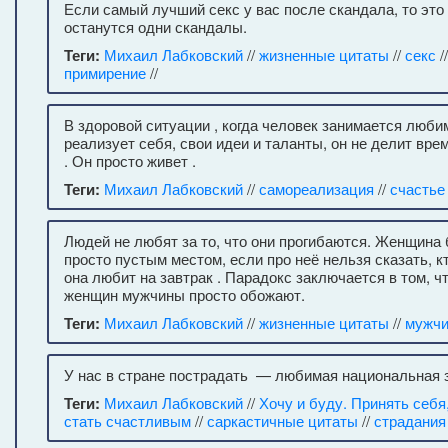
Если самый лучший секс у вас после скандала, то это
останутся одни скандалы.
Теги:
Михаил Лабковский
//
жизненные цитаты
//
секс
/
примирение
//
В здоровой ситуации , когда человек занимается люб
реализует себя, свои идеи и таланты, он не делит вре
. Он просто живет .
Теги:
Михаил Лабковский
//
самореализация
//
счастье
Людей не любят за то, что они прогибаются. Женщина
просто пустым местом, если про неё нельзя сказать, кто
она любит на завтрак . Парадокс заключается в том, ч
женщин мужчины просто обожают.
Теги:
Михаил Лабковский
//
жизненные цитаты
//
мужчи
У нас в стране пострадать — любимая национальная з
Теги:
Михаил Лабковский
//
Хочу и буду. Принять себя
стать счастливым
//
саркастичные цитаты
//
страдания