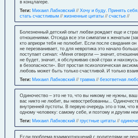
в концлагере.
Теги:
Михаил Лабковский
//
Хочу и буду. Принять себя
стать счастливым
//
жизненные цитаты
//
счастье
//
Болезненный детский опыт любви рождает еще и стра
отношениями. Отсюда все эти симпатии к женатым (за
кто априори тебя не полюбит. Если после свидания он 
не перезванивает, то для невротика это начало большо
поступает сигнал: «Меня отвергли — значит, отношени
не будет, значит, я обслуживаю свой страх и нахожусь
в безопасности». Вот простая психологическая аксиом
любовь может быть только счастливой. И только взаи
Теги:
Михаил Лабковский
//
травма
//
безответная люб
Одиночество – это не то, что вы никому не нужны, ва
вас никто не любит, вы невостребованны... Одиночест
внутренней пустоты. В первую очередь это о том, что 
одному человеку: самому себе, и поэтому и другим не
Теги:
Михаил Лабковский
//
грустные цитаты
//
одиноче
Если проблема взаимоотношений с родителями не реш