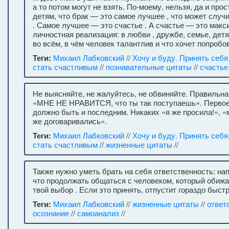
а то потом могут не взять. По-моему, нельзя, да и про
детям, что брак — это самое лучшее , что может случи
. Самое лучшее — это счастье . А счастье — это мак
личностная реализация: в любви , дружбе, семье, де
во всём, в чём человек талантлив и что хочет попробо
Теги:
Михаил Лабковский
//
Хочу и буду. Принять себя
стать счастливым
//
познавательные цитаты
//
счастье
Не выясняйте, не жалуйтесь, не обвиняйте. Правильн
«МНЕ НЕ НРАВИТСЯ, что ты так поступаешь». Перво
должно быть и последним. Никаких «я же просила!», 
же договаривались».
Теги:
Михаил Лабковский
//
Хочу и буду. Принять себя
стать счастливым
//
жизненные цитаты
//
Также нужно уметь брать на себя ответственность: нап
что продолжать общаться с человеком, который обижа
твой выбор . Если это принять, отпустит гораздо быстр
Теги:
Михаил Лабковский
//
жизненные цитаты
//
ответ
осознание
//
самоанализ
//