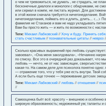
о чем не тревожиться, не думать , не страдать, не пла
бесконечные диалоги и монологи с обидчиками, не смо
или сериал в компе, не листать журнал. Для достижен
в этой жизни сначала требуется ничегонеделание. Вой
ничегонеделания, поймать его и длить, длить... <...> П
фамилия не Стаханов и вам не надо укладывать пятиле
Вам бы просто жить — и жить по возможности с насла
Теги:
Михаил Лабковский
//
Хочу и буду. Принять себя
стать счастливым
//
познавательные цитаты
//
невроз
/
Сколько красивых выражений про любовь существует:
завоевал», «Она меня заколдовала», «Нечаянно нагря
по списку. Все это в очередной раз доказывает, что м
любовь — нечто, не от нас зависящее, сверхъестестве
какая-то. На самом деле для психолога понятно одно:
— отражение того, что у тебя уже есть внутри. Твой с
А если быть еще точнее — переживание детских эмоц
Теги:
Михаил Лабковский
//
любовь
//
отношения
//
пси
//
Самооценка бьёт всё: красоту – внешнюю и особенно 
широкую образованность; недюжинный ум; таланты и с