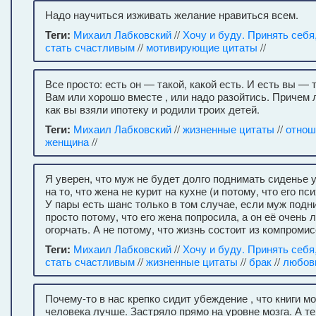
Надо научиться изживать желание нравиться всем.
Теги:
Михаил Лабковский
//
Хочу и буду. Принять себя
стать счастливым
//
мотивирующие цитаты
//
Все просто: есть он — такой, какой есть. И есть вы — т
Вам или хорошо вместе , или надо разойтись. Причем 
как вы взяли ипотеку и родили троих детей.
Теги:
Михаил Лабковский
//
жизненные цитаты
//
отнош
женщина
//
Я уверен, что муж не будет долго поднимать сиденье 
на то, что жена не курит на кухне (и потому, что его пс
У пары есть шанс только в том случае, если муж подн
просто потому, что его жена попросила, а он её очень 
огорчать. А не потому, что жизнь состоит из компромис
Теги:
Михаил Лабковский
//
Хочу и буду. Принять себя
стать счастливым
//
жизненные цитаты
//
брак
//
любов
Почему-то в нас крепко сидит убеждение , что книги м
человека лучше. Застряло прямо на уровне мозга. А т