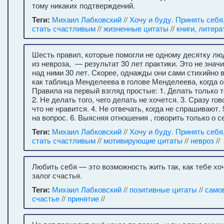
тому никаких подтверждений.
Теги:
Михаил Лабковский
//
Хочу и буду. Принять себя
стать счастливым
//
жизненные цитаты
//
книги, литера
Шесть правил, которые помогли не одному десятку лю
из невроза, — результат 30 лет практики. Это не значи
над ними 30 лет. Скорее, однажды они сами стихийно 
как таблица Менделеева в голове Менделеева, когда о
Правила на первый взгляд простые: 1. Делать только то
2. Не делать того, чего делать не хочется. 3. Сразу гов
что не нравится. 4. Не отвечать, когда не спрашивают.
на вопрос. 6. Выясняя отношения , говорить только о с
Теги:
Михаил Лабковский
//
Хочу и буду. Принять себя
стать счастливым
//
мотивирующие цитаты
//
невроз
//
Любить себя — это возможность жить так, как тебе хоч
залог счастья.
Теги:
Михаил Лабковский
//
позитивные цитаты
//
само
счастье
//
принятие
//