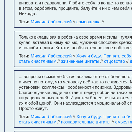
виновата и недовольна. Любите себя, в конце-то концо
в этом, одобряйте, прощайте, балуйте и ни с кем себя 
Никогда .
Теги:
Михаил Лабковский
//
самооценка
//
Только вкладывая в ребенка свое время и силы , гуляя
купая, вставая к нему ночью, мужчина способен крепк
и полюбить дитя. Кстати, необязательно свое собстве
Теги:
Михаил Лабковский
//
Хочу и буду. Принять себя
стать счастливым
//
жизненные цитаты
//
отцовство
//
д
... вопросы о смысле бытия возникают не от большого 
а именно потому, что человеку всё как-то не живется.
установки, комплексы , особенности психики. Здоровы
благополучные люди не ставят перед собой ни таких в
ни рациональных целей. И уж тем более не пытаются 
их любой ценой. Они наслаждаются эмоциональной ст
Просто живут.
Теги:
Михаил Лабковский
//
Хочу и буду. Принять себя
стать счастливым
//
познавательные цитаты
//
смысл 