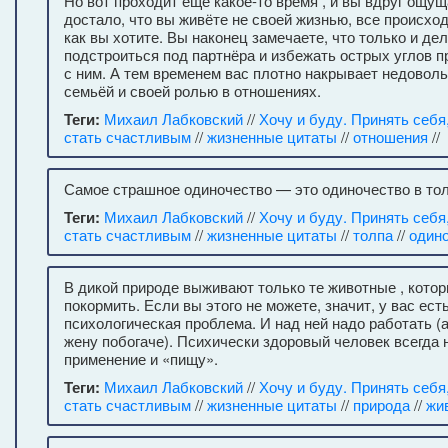
Но вот проходит ещё какое-то время , и вы вдруг ощущ
достало, что вы живёте не своей жизнью, все происход
как вы хотите. Вы наконец замечаете, что только и де
подстроиться под партнёра и избежать острых углов 
с ним. А тем временем вас плотно накрывает недоволь
семьёй и своей ролью в отношениях.
Теги:
Михаил Лабковский
//
Хочу и буду. Принять себя
стать счастливым
//
жизненные цитаты
//
отношения
//
Самое страшное одиночество — это одиночество в тол
Теги:
Михаил Лабковский
//
Хочу и буду. Принять себя
стать счастливым
//
жизненные цитаты
//
толпа
//
один
В дикой природе выживают только те животные , котор
покормить. Если вы этого не можете, значит, у вас есть
психологическая проблема. И над ней надо работать (а
жену побогаче). Психически здоровый человек всегда 
применение и «пищу».
Теги:
Михаил Лабковский
//
Хочу и буду. Принять себя
стать счастливым
//
жизненные цитаты
//
природа
//
жи