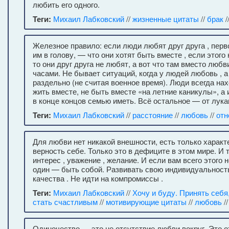
любить его одного.
Теги:
Михаил Лабковский
//
жизненные цитаты
//
брак
/
Железное правило: если люди любят друг друга , перв
им в голову, — что они хотят быть вместе , если этого
то они друг друга не любят, а вот что там вместо люб
часами. Не бывает ситуаций, когда у людей любовь , а
раздельно (не считая военное время). Люди всегда на
жить вместе, не быть вместе «на летние каникулы», а 
в конце концов семью иметь. Всё остальное — от лука
Теги:
Михаил Лабковский
//
расстояние
//
любовь
//
отн
Для любви нет никакой внешности, есть только характер
верность себе. Только это в дефиците в этом мире. И 
интерес , уважение , желание. И если вам всего этого 
один — быть собой. Развивать свою индивидуальност
качества . Не идти на компромиссы .
Теги:
Михаил Лабковский
//
Хочу и буду. Принять себя
стать счастливым
//
мотивирующие цитаты
//
любовь
//
Одиночество — это не отсутствие любви вокруг. Это о