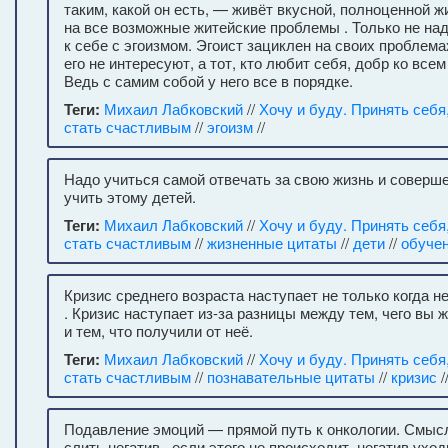
таким, какой он есть, — живёт вкусной, полноценной 
на все возможные житейские проблемы . Только не на
к себе с эгоизмом. Эгоист зациклен на своих проблем
его не интересуют, а тот, кто любит себя, добр ко всем
Ведь с самим собой у него все в порядке.
Теги:
Михаил Лабковский
//
Хочу и буду. Принять себя
стать счастливым
//
эгоизм
//
Надо учиться самой отвечать за свою жизнь и соверш
учить этому детей.
Теги:
Михаил Лабковский
//
Хочу и буду. Принять себя
стать счастливым
//
жизненные цитаты
//
дети
//
обучен
Кризис среднего возраста наступает не только когда не
. Кризис наступает из-за разницы между тем, чего вы ж
и тем, что получили от неё.
Теги:
Михаил Лабковский
//
Хочу и буду. Принять себя
стать счастливым
//
познавательные цитаты
//
кризис
/
Подавление эмоций — прямой путь к онкологии. Смы
слить негатив , если этого не происходит, негатив ухо