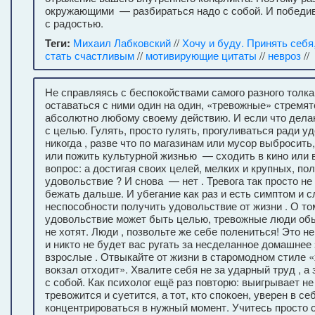
окружающими — разбираться надо с собой. И победив
с радостью.
Теги:
Михаил Лабковский
//
Хочу и буду. Принять себя
стать счастливым
//
мотивирующие цитаты
//
невроз
//
Не справляясь с беспокойствами самого разного толка
оставаться с ними один на один, «тревожные» стремя
абсолютно любому своему действию. И если что дела
с целью. Гулять, просто гулять, прогуливаться ради 
никогда , разве что по магазинам или мусор выбросить
или пожить культурной жизнью — сходить в кино или в
вопрос: а достигая своих целей, мелких и крупных, по
удовольствие ? И снова — нет . Тревога так просто не
бежать дальше. И убегание как раз и есть симптом и 
неспособности получить удовольствие от жизни . О то
удовольствие может быть целью, тревожные люди об
не хотят. Люди , позвольте же себе полениться! Это не
и никто не будет вас ругать за несделанное домашнее
взрослые . Отвыкайте от жизни в старомодном стиле 
вокзал отходит». Хвалите себя не за ударный труд , а
с собой. Как психолог ещё раз повторю: выигрывает не 
тревожится и суетится, а тот, кто спокоен, уверен в се
концентрироваться в нужный момент. Учитесь просто с