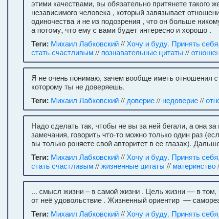
этими качествами, вы обязательно притянете такого же
независимого человека , который завязывает отношени
одиночества и не из подозрения , что он больше ником
а потому, что ему с вами будет интересно и хорошо .
Теги:
Михаил Лабковский
//
Хочу и буду. Принять себя
стать счастливым
//
познавательные цитаты
//
отноше
Я не очень понимаю, зачем вообще иметь отношения с
которому ты не доверяешь.
Теги:
Михаил Лабковский
//
доверие
//
недоверие
//
отн
Надо сделать так, чтобы не вы за ней бегали, а она за
замечания, говорить что-то можно только один раз (ес
вы только роняете свой авторитет в ее глазах). Дальш
Теги:
Михаил Лабковский
//
Хочу и буду. Принять себя
стать счастливым
//
жизненные цитаты
//
материнство
... смысл жизни – в самой жизни . Цель жизни — в том
от неё удовольствие . Жизненный ориентир — самореа
Теги:
Михаил Лабковский
//
Хочу и буду. Принять себя