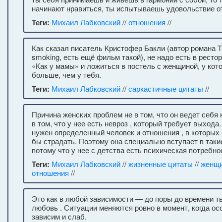
начинают нравиться, ты испытываешь удовольствие о
Теги:
Михаил Лабковский
//
отношения
//
Как сказал писатель Кристофер Бакли (автор романа Th
smoking, есть ещё фильм такой), не надо есть в ресто
«Как у мамы» и ложиться в постель с женщиной, у кот
больше, чем у тебя.
Теги:
Михаил Лабковский
//
саркастичные цитаты
//
Причина женских проблем не в том, что он ведет себя 
в том, что у нее есть невроз , который требует выхода
нужен определенный человек и отношения , в которых 
бы страдать. Поэтому она специально вступает в таки
потому что у нее с детства есть психическая потребно
Теги:
Михаил Лабковский
//
жизненные цитаты
//
женщ
отношения
//
Это как в любой зависимости — до поры до времени ты
любовь . Ситуации меняются ровно в момент, когда ос
зависим и слаб.