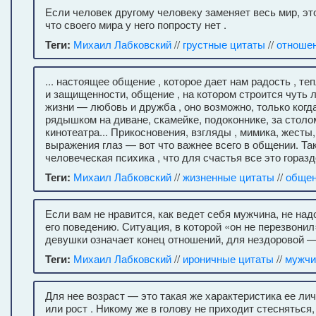
Если человек другому человеку заменяет весь мир, эт
что своего мира у него попросту нет .
Теги:
Михаил Лабковский
//
грустные цитаты
//
отноше
... настоящее общение , которое дает нам радость , теп
и защищенности, общение , на котором строится чуть 
жизни — любовь и дружба , оно возможно, только когд
рядышком на диване, скамейке, подоконнике, за столо
кинотеатра... Прикосновения, взгляды , мимика, жесты,
выражения глаз — вот что важнее всего в общении. Та
человеческая психика , что для счастья все это гораз
Теги:
Михаил Лабковский
//
жизненные цитаты
//
обще
Если вам не нравится, как ведет себя мужчина, не над
его поведению. Ситуация, в которой «он не перезвонил
девушки означает конец отношений, для нездоровой —
Теги:
Михаил Лабковский
//
ироничные цитаты
//
мужчи
Для нее возраст — это такая же характеристика ее лич
или рост . Никому же в голову не приходит стесняться, 