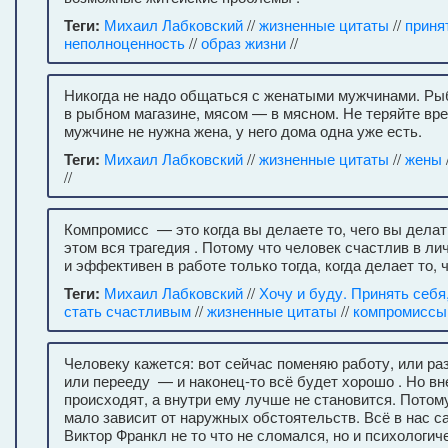
Теги:
Михаил Лабковский
//
жизненные цитаты
//
приня
неполноценность
//
образ жизни
//
Никогда не надо общаться с женатыми мужчинами. Ры
в рыбном магазине, мясом — в мясном. Не теряйте вр
мужчине не нужна жена, у него дома одна уже есть.
Теги:
Михаил Лабковский
//
жизненные цитаты
//
жены
//
Компромисс — это когда вы делаете то, чего вы делать
этом вся трагедия . Потому что человек счастлив в ли
и эффективен в работе только тогда, когда делает то, 
Теги:
Михаил Лабковский
//
Хочу и буду. Принять себя
стать счастливым
//
жизненные цитаты
//
компромиссы
Человеку кажется: вот сейчас поменяю работу, или ра
или перееду — и наконец-то всё будет хорошо . Но в
происходят, а внутри ему лучше не становится. Потом
мало зависит от наружных обстоятельств. Всё в нас са
Виктор Франкл не то что не сломался, но и психологич