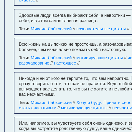
Здоровые люди всегда выбирают себя, а невротики —
себе, и в этом самая главная разница .
Теги:
Михаил Лабковский
//
познавательные цитаты
//
Всю жизнь на цыпочках не простоишь, а разочаровыва
больнее, чем изначально показать себя настоящую.
Теги:
Михаил Лабковский
//
мотивирующие цитаты
//
и
разочарование
//
настоящее
//
Никогда и ни от кого не терпите то, что вам неприятно.
сразу говорить о том, что вам не нравится. Ведь любо
вынуждает вас делать то, что вы не хотите и не любите
вас несчастными.
Теги:
Михаил Лабковский
//
Хочу и буду. Принять себя
стать счастливым
//
мотивирующие цитаты
//
несчасть
Или, например, вы чувствуете себя очень одиноко, и в
когда вы встретите родственную душу, ваше одиночес