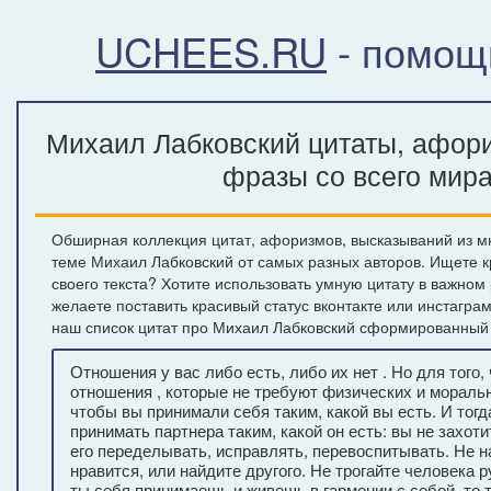
UCHEES.RU
- помощ
Михаил Лабковский цитаты, афори
фразы со всего мир
Обширная коллекция цитат, афоризмов, высказываний из м
теме Михаил Лабковский от самых разных авторов. Ищете 
своего текста? Хотите использовать умную цитату в важном
желаете поставить красивый статус вконтакте или инстагра
наш список цитат про Михаил Лабковский сформированный 
Отношения у вас либо есть, либо их нет . Но для того,
отношения , которые не требуют физических и мораль
чтобы вы принимали себя таким, какой вы есть. И тогд
принимать партнера таким, какой он есть: вы не захоти
его переделывать, исправлять, перевоспитывать. Не н
нравится, или найдите другого. Не трогайте человека р
ты себя принимаешь и живешь в гармонии с собой, то 