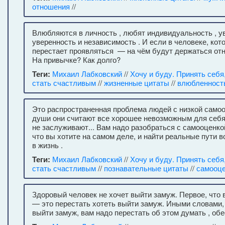
отношения
//
Влюбляются в личность , любят индивидуальность , у
уверенность и независимость . И если в человеке, кот
перестает проявляться — на чём будут держаться от
На привычке? Как долго?
Теги:
Михаил Лабковский
//
Хочу и буду. Принять себя
стать счастливым
//
жизненные цитаты
//
влюбленност
Это распространенная проблема людей с низкой самоо
души они считают все хорошее невозможным для себя,
не заслуживают... Вам надо разобраться с самооценко
что вы хотите на самом деле, и найти реальные пути
в жизнь .
Теги:
Михаил Лабковский
//
Хочу и буду. Принять себя
стать счастливым
//
познавательные цитаты
//
самооц
Здоровый человек не хочет выйти замуж. Первое, что
— это перестать хотеть выйти замуж. Иными словами,
выйти замуж, вам надо перестать об этом думать , об