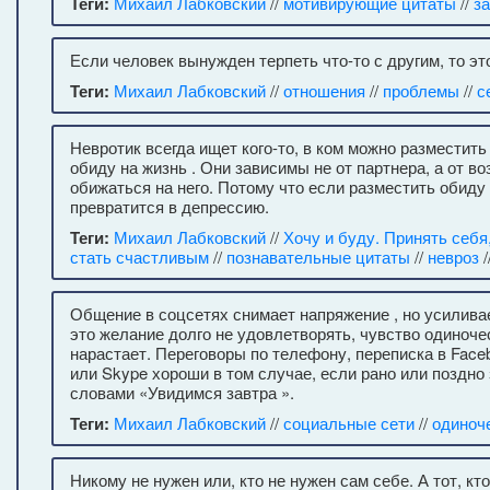
Теги:
Михаил Лабковский
//
мотивирующие цитаты
//
з
Если человек вынужден терпеть что-то с другим, то эт
Теги:
Михаил Лабковский
//
отношения
//
проблемы
//
с
Невротик всегда ищет кого-то, в ком можно разместит
обиду на жизнь . Они зависимы не от партнера, а от в
обижаться на него. Потому что если разместить обиду
превратится в депрессию.
Теги:
Михаил Лабковский
//
Хочу и буду. Принять себя
стать счастливым
//
познавательные цитаты
//
невроз
/
Общение в соцсетях снимает напряжение , но усилива
это желание долго не удовлетворять, чувство одиноче
нарастает. Переговоры по телефону, переписка в Face
или Skype хороши в том случае, если рано или поздно
словами «Увидимся завтра ».
Теги:
Михаил Лабковский
//
социальные сети
//
одиноч
Никому не нужен или, кто не нужен сам себе. А тот, кт