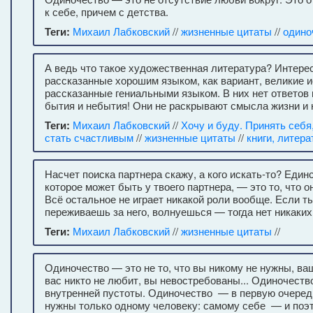
к себе, причем с детства.
Теги:
Михаил Лабковский
//
жизненные цитаты
//
одино
А ведь что такое художественная литература? Интерес
рассказанные хорошим языком, как вариант, великие и
рассказанные гениальными языком. В них нет ответов
бытия и небытия! Они не раскрывают смысла жизни и н
Теги:
Михаил Лабковский
//
Хочу и буду. Принять себя
стать счастливым
//
жизненные цитаты
//
книги, литера
Насчет поиска партнера скажу, а кого искать-то? Един
которое может быть у твоего партнера, — это то, что о
Всё остальное не играет никакой роли вообще. Если т
переживаешь за него, волнуешься — тогда нет никаких
Теги:
Михаил Лабковский
//
жизненные цитаты
//
Одиночество — это не то, что вы никому не нужны, ва
вас никто не любит, вы невостребованы... Одиночест
внутренней пустоты. Одиночество — в первую очередь
нужны только одному человеку: самому себе — и поэт