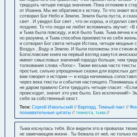
тридцать четыре гнезда значения. Пока отложим в сто
от Иоанна. Мы же обратимся к истоку. То что знают вс
сотворил Бог Небо и Землю. Земля была пуста, и сказа
свет . И увидел Бог свет , что он хорош, и отделил св
позднее. То что люди не любят вспоминать звучит: «В
и Тьма была повсюду, и всё было Тьма. Тьма вечна и 
но разумна, и Тьма способна произвести из себя жизнь»
и сотворил Бог света четыре Истока, четыре мощные ст
Воздух , Воду и Землю. И были положены эти стихии в 
Богословские книги на первый взгляд кажутся иносказ
имеют смысловых значений гораздо больше, чем трид
толкования слова «Логос». Также весьма часто тексты
простые, сильно упрощенные сказки для взрослых дет
вам говорил о истории — и когда начинаешь сопостав
через века тексты и события настоящего. Понимаешь в
не даром правило Сети тридцать четыре гласит: «Если
происходит, значит это уже было. Без исключений!» З
себя за собственный хвост.
Теги:
Сергей Извольский
//
Варлорд. Темный пакт
//
Фо
познавательные цитаты
//
темнота, тьма
//
Тьма коснулась тебя. Все видели это в провалах твоих 
не замечающем жизни . Ты бежала от неё, но только п