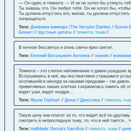
— Он один, в темноте. — И он не хотел бы утянуть теб
Ты знаешь это. Он любил тебя. Он не хотел бы, чтобы
Ты должна отпустить его, милая, ты должна отпустить 
попрощаться.
Теги:
Дневники вампира (The Vampire Diaries)
//
Бонни 
Беннет
//
грустные цитаты
//
темнота, тьма
//
В ночное бессветье и огонь свечи ярко светит.
Теги:
Евгений Витальевич Антонюк
//
знание
//
внимани
Темнота – это слепое напоминание о давно ушедших в
Вслушиваясь в неё, мы инстинктивно страшимся услы
охотившейся некогда за нашими предками – так давно,
примитивных наших клетках сохранилась память об эт
видят уши, видят ноздри…
Теги:
Фрэнк Герберт
//
Дюна
//
Джессика
//
темнота, тьм
Такую цену она платит за то, что видит всё по-другому
смотреть в непроглядную тьму, то, что в ней таится... 
Теги:
Hellblade: Senua's Sacrifice
//
темнота, тьма
//
цен