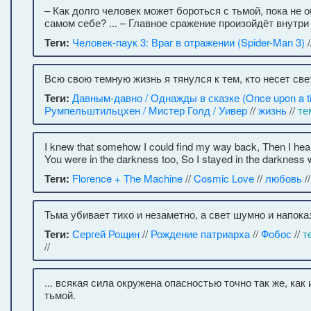
– Как долго человек может бороться с тьмой, пока не 
самом себе? ... – Главное сражение произойдёт внутри 
Теги:
Человек-паук 3: Враг в отражении (Spider-Man 3)
/
Всю свою темную жизнь я тянулся к тем, кто несет свет
Теги:
Давным-давно / Однажды в сказке (Once upon a t
Румпельштильцхен / Мистер Голд / Уивер
//
жизнь
//
те
I knew that somehow I could find my way back, Then I hear
You were in the darkness too, So I stayed in the darkness 
Теги:
Florence + The Machine
//
Cosmic Love
//
любовь
/
Тьма убивает тихо и незаметно, а свет шумно и напока
Теги:
Сергей Рощин
//
Рождение патриарха
//
Фобос
//
т
//
... всякая сила окружена опасностью точно так же, как
тьмой.