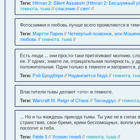
Теги:
Hitman 2: Silent Assassin (Hitman 2: Бесшумный у
темнота, тьма
//
спасение
//
свет
//
Фотоснимки и любовь лучше всего проявляются в темн
Теги:
Мартти Ларни
//
Четвёртый позвонок, или Мошен
любовь
//
темнота, тьма
//
Есть люди ... они просто-таки притягивают молнию, сл
ее. У одних, знаете ли, отрицательная полярность, у д
положительная. Одни только в темноте и загораются, др
Теги:
Рэй Брэдбери
//
Надвигается беда
//
темнота, ть
Властители тьмы делают «это» в темноте.
Теги:
Warcraft III: Reign of Chaos
//
Тихондрус
//
темнота
... Но и ты жаждешь прихода тьмы. Ты уже не в силах 
странствия, свое бремя, крики беспомощных, вопли у
поглотит и тебя.
Теги:
Fable 3
//
Хозяин теней
//
темнота, тьма
//