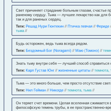
Свет причиняет страдание больным глазам, счастье п
раненому сердцу. Тьма — лучшее лекарство как для б
так и для раненых сердец.
Теги:
Решад Нури Гюнтекин
//
Птичка певчая
//
Фериде
тьма
//
Будь осторожен, ведь тьма всегда рядом.
Теги:
Бездомный Бог (Noragami)
//
Маю (Томонэ)
//
темн
Знать тьму внутри себя — лучший способ справиться с
Теги:
Карл Густав Юнг
//
жизненные цитаты
//
темнота,
Тьма — это много больше, чем просто отсутствие свет
Теги:
Нил Гейман
//
Никогде
//
темнота, тьма
//
Он теряет счет времени. Целая вселенная сжимается 
философскую темень трубы, в ее пространственно-вр