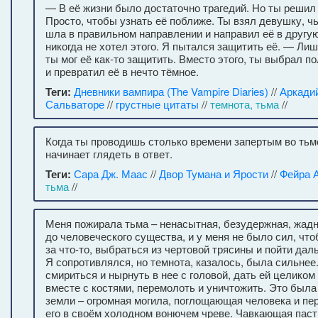
— В её жизни было достаточно трагедий. Но ты решил 
Просто, чтобы узнать её поближе. Ты взял девушку, ч
шла в правильном направлении и направил её в другу
никогда не хотел этого. Я пытался защитить её. — Лиш
ты мог её как-то защитить. Вместо этого, ты выбрал п
и превратил её в нечто тёмное.
Теги:
Дневники вампира (The Vampire Diaries)
//
Аркади
Сальваторе
//
грустные цитаты
//
темнота, тьма
//
Когда ты проводишь столько времени запертым во тьм
начинает глядеть в ответ.
Теги:
Сара Дж. Маас
//
Двор Тумана и Ярости
//
Фейра 
тьма
//
Меня пожирала тьма – ненасытная, безудержная, жад
до человеческого существа, и у меня не было сил, чт
за что-то, выбраться из чертовой трясины и пойти дал
Я сопротивлялся, но темнота, казалось, была сильнее.
смириться и нырнуть в нее с головой, дать ей целиком
вместе с костями, перемолоть и уничтожить. Это была
земли – огромная могила, поглощающая человека и п
его в своём холодном вонючем чреве. Чавкающая паст