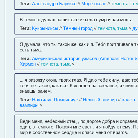
Теги:
Алессандро Барикко
//
Море-океан
//
темнота, ть
В тёмных душах наших всё изъела сумрачная моль...
Теги:
Кукрыниксы
//
Тёмный город
//
темнота, тьма
//
д
Я думала, что ты такой же, как и я. Тебя притягивала ть
есть тьма.
Теги:
Американская история ужасов (American Horror St
Хармон
//
темнота, тьма
//
... я разожгу огонь твоих глаз. Я даю тебе силу, даю т
тебя не такою, как все. Как агнец на закланье, я явился
знаешь, зачем.
Теги:
Наутилус Помпилиус
//
Нежный вампир
//
власть
вампиры
//
Веди меня, небесный отец , по дороге добра и справед
один, в темноте. Покажи мне свет , и я пойду к нему. 
мир в собственном сердце и спаси меня от врагов.