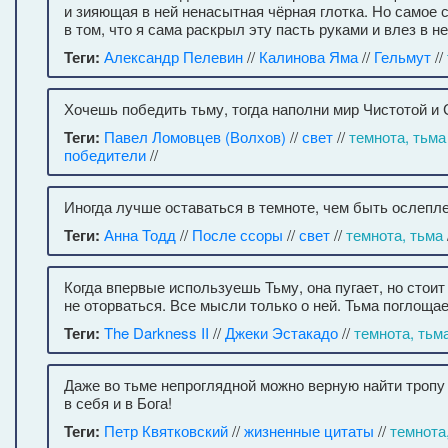
и зияющая в ней ненасытная чёрная глотка. Но самое
в том, что я сама раскрыл эту пасть руками и влез в не
Теги:
Александр Пелевин
//
Калинова Яма
//
Гельмут
//
Хочешь победить тьму, тогда наполни мир Чистотой и 
Теги:
Павел Ломовцев (Волхов)
//
свет
//
темнота, тьма
победители
//
Иногда лучше оставаться в темноте, чем быть ослепл
Теги:
Анна Тодд
//
После ссоры
//
свет
//
темнота, тьма
Когда впервые используешь Тьму, она пугает, но стои
не оторваться. Все мысли только о ней. Тьма поглощает
Теги:
The Darkness II
//
Джеки Эстакадо
//
темнота, тьм
Даже во тьме непроглядной можно верную найти тропу
в себя и в Бога!
Теги:
Петр Квятковский
//
жизненные цитаты
//
темнота