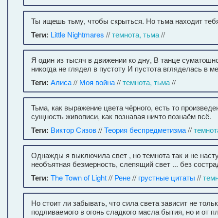
Ты ищешь тьму, чтобы скрыться. Но тьма находит тебя
Теги:
Little Nightmares
//
темнота, тьма
//
Я один из тысяч в движении ко дну, В танце суматошно
никогда не глядел в пустоту И пустота вгляделась в ме
Теги:
Алиса
//
Моя война
//
темнота, тьма
//
Тьма, как выражение цвета чёрного, есть то произвед
сущность живописи, как познавая ничто познаём всё.
Теги:
Виктор Сизов
//
Теория беспредметизма
//
темнот
Однажды я выключила свет , но темнота так и не наст
необъятная безмерность, слепящий свет ... без состра
Теги:
The Town of Light
//
Рене
//
грустные цитаты
//
темн
Но стоит ли забывать, что сила света зависит не толь
подливаемого в огонь сладкого масла бытия, но и от п