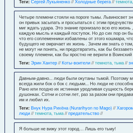
Теги:
Сергей Лукьяненко
//
Холодные берега
//
темнота
Четыре племени стояли на пороге тьмы. Львиносвет зн
он привык засыпать и просыпаться с этим предчувств
миг ждать удара. Это знание пронизало всю его жизнь 
каждую мысль и каждый поступок. Но до сих пор он бы
что его соплеменники избавлены от этого кошмара, что
будущего не омрачает их жизнь . Зачем им знать о том,
не могут ни понять, ни предотвратить, как бы беззавет
своему племени, как бы яростно не верили в Воинский 
Теги:
Эрин Хантер
//
Коты-воители
//
темнота, тьма
//
з
Давным-давно... люди были окутаны тьмой. Поэтому м
всегда жили бок о бок с людьми... Но люди не способн
Рано или поздно их истинная уродливая сущность бере
душонках. Сотни и сотни лет, раз за разом они предава
им и любил их.
Теги:
Внук Нура Рихёна (Nurarihyon no Mago)
//
Хагоро
люди
//
темнота, тьма
//
предательство
//
Я больше не вижу этот город… Лишь его тьму!