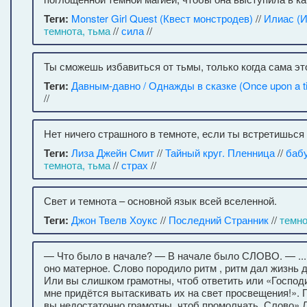
Теги:
Monster Girl Quest (Квест монстродев)
//
Илиас (
темнота, тьма
//
сила
//
Ты сможешь избавиться от тьмы, только когда сама эт
Теги:
Давным-давно / Однажды в сказке (Once upon a t
//
Нет ничего страшного в темноте, если ты встретишься 
Теги:
Лиза Джейн Смит
//
Тайный круг. Пленница
//
баб
темнота, тьма
//
страх
//
Свет и темнота – основной язык всей вселенной.
Теги:
Джон Твелв Хоукс
//
Последний Странник
//
темно
— Что было в начале? — В начале было СЛОВО. — ...
оно матерное. Слово породило ритм , ритм дал жизнь
Или вы слишком грамотны, чтоб ответить или «Господи
мне придётся вытаскивать их на свет просвещения!». 
вы недостаточно грамотны, чтоб промолчать. Слово» 