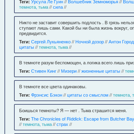
Теги:
Урсула Ле Гуин
//
Волшебник Земноморья
//
Волш
темнота, тьма
//
сила
//
Никто не заставит совершить подлость . В грязь нельзя
ступают лишь сами. Какой бы ни была жизнь вокруг, о
предвидится.
Теги:
Сергей Лукьяненко
//
Ночной дозор
//
Антон Горо
цитаты
//
темнота, тьма
//
В темноте разум беспомощен, а логика всего лишь при
Теги:
Стивен Кинг
//
Мизери
//
жизненные цитаты
//
темн
В темноте все цвета одинаковы.
Теги:
Фрэнсис Бэкон
//
цитаты со смыслом
//
темнота, 
Боишься темноты? Я — нет . Тьма страшится меня.
Теги:
The Chronicles of Riddick: Escape from Butcher Ba
//
темнота, тьма
//
страх
//