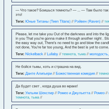
— Что такое? Боишься темноты? — ... — Там было так
это!
Теги:
Юные Титаны (Teen Titans)
//
Рэйвен (Raven)
//
те
Please, let me take you Out of the darkness and into the lig
in you That you're gonna make it through another night . St
the easy way out, There's no need to go and blow the cand
not done, You're far too young, And the best is yet to come.
Теги:
Nickelback
//
Lullaby
//
темнота, тьма
//
молодость,
Не бойся тьмы, хоть и страшна на вид.
Теги:
Данте Алигьери
//
Божественная комедия
//
темно
Да будет свет , когда душа во мраке!
Теги:
Уильям Шекспир
//
Ромео и Джульетта
//
Ромео
//
темнота, тьма
//