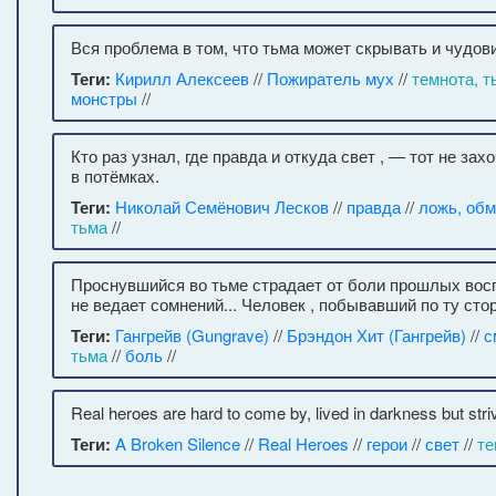
Вся проблема в том, что тьма может скрывать и чудов
Теги:
Кирилл Алексеев
//
Пожиратель мух
//
темнота, т
монстры
//
Кто раз узнал, где правда и откуда свет , — тот не зах
в потёмках.
Теги:
Николай Семёнович Лесков
//
правда
//
ложь, об
тьма
//
Проснувшийся во тьме страдает от боли прошлых восп
не ведает сомнений... Человек , побывавший по ту стор
Теги:
Гангрейв (Gungrave)
//
Брэндон Хит (Гангрейв)
//
с
тьма
//
боль
//
Real heroes are hard to come by, lived in darkness but stri
Теги:
A Broken Silence
//
Real Heroes
//
герои
//
свет
//
те