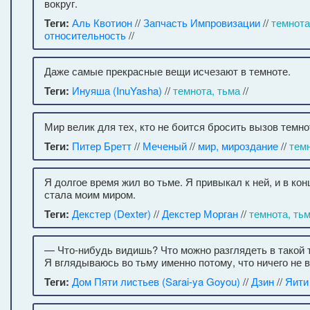
вокруг.
Теги:
Аль Квотион
//
Запчасть Импровизации
//
темнота
относительность
//
Даже самые прекрасные вещи исчезают в темноте.
Теги:
Инуяша (InuYasha)
//
темнота, тьма
//
Мир велик для тех, кто не боится бросить вызов темно
Теги:
Питер Бретт
//
Меченый
//
мир, мироздание
//
темн
Я долгое время жил во тьме. Я привыкал к ней, и в ко
стала моим миром.
Теги:
Декстер (Dexter)
//
Декстер Морган
//
темнота, ть
— Что-нибудь видишь? Что можно разглядеть в такой
Я вглядываюсь во тьму именно потому, что ничего не в
Теги:
Дом Пяти листьев (Sarai-ya Goyou)
//
Дзин
//
Яити