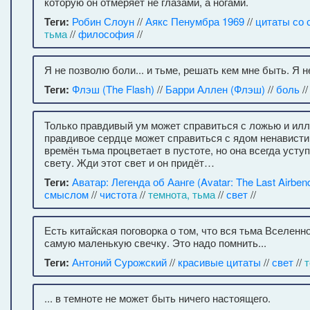
которую он отмеряет не глазами, а ногами.
Теги:
Робин Слоун
//
Аякс Пенумбра 1969
//
цитаты со
тьма
//
философия
//
Я не позволю боли... и тьме, решать кем мне быть. Я н
Теги:
Флэш (The Flash)
//
Барри Аллен (Флэш)
//
боль
/
Только правдивый ум может справиться с ложью и илл
правдивое сердце может справиться с ядом ненависти
времён тьма процветает в пустоте, но она всегда усту
свету. Жди этот свет и он придёт…
Теги:
Аватар: Легенда об Аанге (Avatar: The Last Airben
смыслом
//
чистота
//
темнота, тьма
//
свет
//
Есть китайская поговорка о том, что вся тьма Вселенн
самую маленькую свечку. Это надо помнить...
Теги:
Антоний Сурожский
//
красивые цитаты
//
свет
//
т
... в темноте не может быть ничего настоящего.