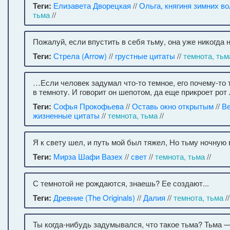
Теги:
Елизавета Дворецкая
//
Ольга, княгиня зимних в
тьма
//
Пожалуй, если впустить в себя тьму, она уже никогда 
Теги:
Стрела (Arrow)
//
грустные цитаты
//
темнота, тьм
…Если человек задумал что-то темное, его почему-то т
в темноту. И говорит он шепотом, да еще прикроет рот
Теги:
Софья Прокофьева
//
Оставь окно открытым
//
В
жизненные цитаты
//
темнота, тьма
//
Я к свету шел, и путь мой был тяжел, Но тьму ночную 
Теги:
Мирза Шафи Вазех
//
свет
//
темнота, тьма
//
С темнотой не рождаются, знаешь? Ее создают...
Теги:
Древние (The Originals)
//
Далия
//
темнота, тьма
//
Ты когда-нибудь задумывался, что такое тьма? Тьма —