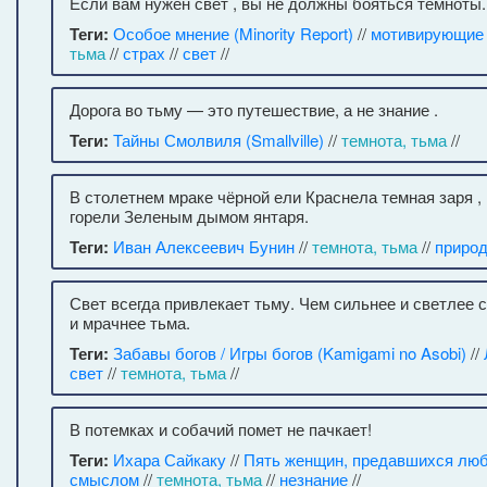
Если вам нужен свет , вы не должны бояться темноты.
Теги:
Особое мнение (Minority Report)
//
мотивирующие
тьма
//
страх
//
свет
//
Дорога во тьму — это путешествие, а не знание .
Теги:
Тайны Смолвиля (Smallville)
//
темнота, тьма
//
В столетнем мраке чёрной ели Краснела темная заря , 
горели Зеленым дымом янтаря.
Теги:
Иван Алексеевич Бунин
//
темнота, тьма
//
приро
Свет всегда привлекает тьму. Чем сильнее и светлее 
и мрачнее тьма.
Теги:
Забавы богов / Игры богов (Kamigami no Asobi)
//
свет
//
темнота, тьма
//
В потемках и собачий помет не пачкает!
Теги:
Ихара Сайкаку
//
Пять женщин, предавшихся лю
смыслом
//
темнота, тьма
//
незнание
//