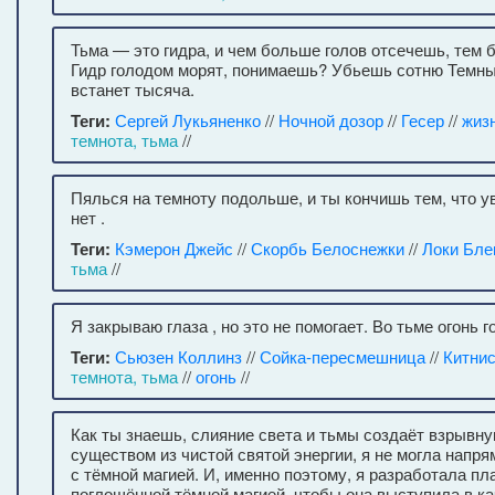
Тьма — это гидра, и чем больше голов отсечешь, тем 
Гидр голодом морят, понимаешь? Убьешь сотню Темны
встанет тысяча.
Теги:
Сергей Лукьяненко
//
Ночной дозор
//
Гесер
//
жиз
темнота, тьма
//
Пялься на темноту подольше, и ты кончишь тем, что у
нет .
Теги:
Кэмерон Джейс
//
Скорбь Белоснежки
//
Локи Бле
тьма
//
Я закрываю глаза , но это не помогает. Во тьме огонь г
Теги:
Сьюзен Коллинз
//
Сойка-пересмешница
//
Китни
темнота, тьма
//
огонь
//
Как ты знаешь, слияние света и тьмы создаёт взрывну
существом из чистой святой энергии, я не могла напр
с тёмной магией. И, именно поэтому, я разработала пл
поглощённой тёмной магией, чтобы она выступила в ка