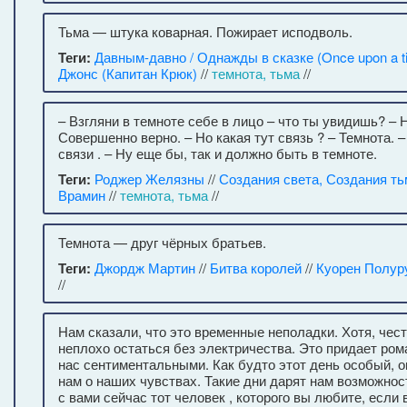
Тьма — штука коварная. Пожирает исподволь.
Теги:
Давным-давно / Однажды в сказке (Once upon a t
Джонс (Капитан Крюк)
//
темнота, тьма
//
– Взгляни в темноте себе в лицо – что ты увидишь? – Н
Совершенно верно. – Но какая тут связь ? – Темнота. 
связи . – Ну еще бы, так и должно быть в темноте.
Теги:
Роджер Желязны
//
Создания света, Создания т
Врамин
//
темнота, тьма
//
Темнота — друг чёрных братьев.
Теги:
Джордж Мартин
//
Битва королей
//
Куорен Полур
//
Нам сказали, что это временные неполадки. Хотя, чест
неплохо остаться без электричества. Это придает ром
нас сентиментальными. Как будто этот день особый, 
нам о наших чувствах. Такие дни дарят нам возможнос
с вами сейчас тот человек , которого вы любите, если