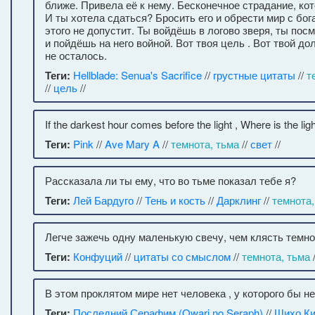
ближе. Привела её к нему. Бесконечное страдание, ко
И ты хотела сдаться? Бросить его и обрести мир с бог
этого не допустит. Ты войдёшь в логово зверя, ты пос
и пойдёшь на него войной. Вот твоя цель . Вот твой до
не осталось.
Теги:
Hellblade: Senua's Sacrifice
//
грустные цитаты
//
т
//
цель
//
If the darkest hour comes before the light , Where is the ligh
Теги:
Pink
//
Ave Mary A
//
темнота, тьма
//
свет
//
Рассказала ли ты ему, что во тьме показал тебе я?
Теги:
Лей Бардуго
//
Тень и кость
//
Дарклинг
//
темнота,
Легче зажечь одну маленькую свечу, чем клясть темно
Теги:
Конфуций
//
цитаты со смыслом
//
темнота, тьма
/
В этом проклятом мире нет человека , у которого бы н
Теги:
Последний Серафим (Owari no Seraph)
//
Шихо Ки