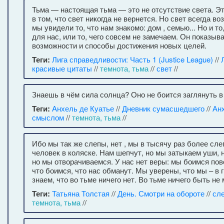
Тьма — настоящая тьма — это не отсутствие света. Э
в том, что свет никогда не вернется. Но свет всегда в
мы увидели то, что нам знакомо: дом , семью... Но и то
для нас, или то, чего совсем не замечаем. Он показыв
возможности и способы достижения новых целей.
Теги:
Лига справедливости: Часть 1 (Justice League)
//
красивые цитаты
//
темнота, тьма
//
свет
//
Знаешь в чём сила солнца? Оно не боится заглянуть в
Теги:
Анхель де Куатье
//
Дневник сумасшедшего
//
Ан
смыслом
//
темнота, тьма
//
Ибо мы так же слепы, нет , мы в тысячу раз более сле
человек в коляске. Нам шепчут, но мы затыкаем уши, 
но мы отворачиваемся. У нас нет веры: мы боимся пов
что боимся, что нас обманут. Мы уверены, что мы – в 
знаем, что во тьме ничего нет. Во тьме ничего быть не
Теги:
Татьяна Толстая
//
День. Смотри на обороте
//
сл
темнота, тьма
//