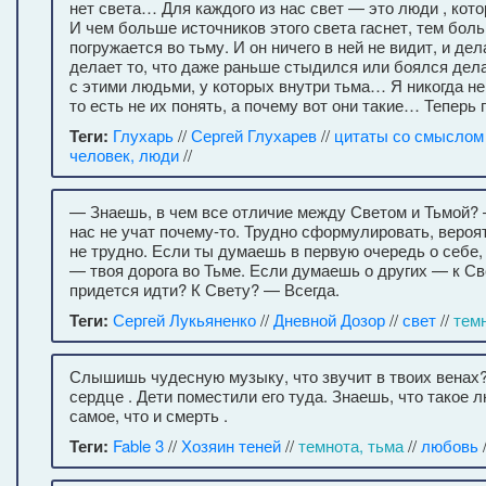
нет света… Для каждого из нас свет — это люди , кот
И чем больше источников этого света гаснет, тем бол
погружается во тьму. И он ничего в ней не видит, и дел
делает то, что даже раньше стыдился или боялся дел
с этими людьми, у которых внутри тьма… Я никогда не
то есть не их понять, а почему вот они такие… Теперь 
Теги:
Глухарь
//
Сергей Глухарев
//
цитаты со смыслом
человек, люди
//
— Знаешь, в чем все отличие между Светом и Тьмой?
нас не учат почему-то. Трудно сформулировать, веро
не трудно. Если ты думаешь в первую очередь о себе,
— твоя дорога во Тьме. Если думаешь о других — к Св
придется идти? К Свету? — Всегда.
Теги:
Сергей Лукьяненко
//
Дневной Дозор
//
свет
//
темн
Слышишь чудесную музыку, что звучит в твоих венах
сердце . Дети поместили его туда. Знаешь, что такое 
самое, что и смерть .
Теги:
Fable 3
//
Хозяин теней
//
темнота, тьма
//
любовь
/