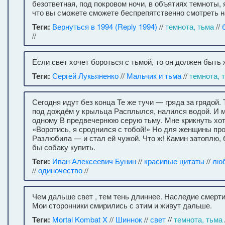
безответная, под покровом ночи, в объятиях темноты, 
что вы сможете сможете беспрепятственно смотреть н
Теги:
Вернуться в 1994 (Reply 1994)
//
темнота, тьма
//
//
Если свет хочет бороться с тьмой, то он должен быть 
Теги:
Сергей Лукьяненко
//
Мальчик и тьма
//
темнота, 
Сегодня идут без конца Те же тучи — гряда за грядой.
под дождём у крыльца Расплылся, налился водой. И м
одному В предвечернюю серую тьму. Мне крикнуть хо
«Воротись, я сроднился с тобой!» Но для женщины про
Разлюбила — и стал ей чужой. Что ж! Камин затоплю, 
бы собаку купить.
Теги:
Иван Алексеевич Бунин
//
красивые цитаты
//
лю
//
одиночество
//
Чем дальше свет , тем тень длиннее. Наследие смерти
Мои сторонники смирились с этим и живут дальше.
Теги:
Mortal Kombat X
//
Шиннок
//
свет
//
темнота, тьма