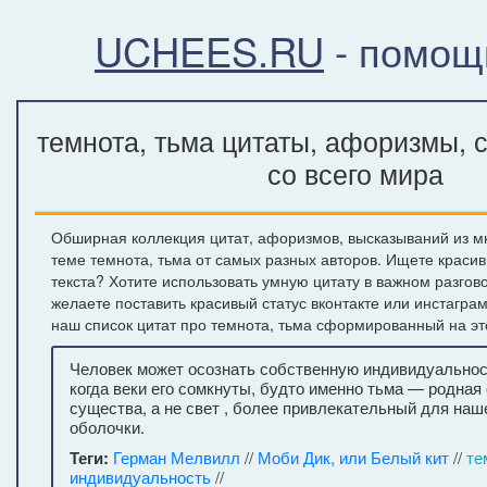
UCHEES.RU
- помощ
темнота, тьма цитаты, афоризмы, 
со всего мира
Обширная коллекция цитат, афоризмов, высказываний из м
теме темнота, тьма от самых разных авторов. Ищете краси
текста? Хотите использовать умную цитату в важном разгов
желаете поставить красивый статус вконтакте или инстагра
наш список цитат про темнота, тьма сформированный на эт
Человек может осознать собственную индивидуальност
когда веки его сомкнуты, будто именно тьма — родная
существа, а не свет , более привлекательный для наш
оболочки.
Теги:
Герман Мелвилл
//
Моби Дик, или Белый кит
//
те
индивидуальность
//