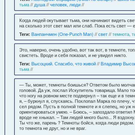
тьма
//
душа
//
человек, люди
//
Когда людей окутывает тьма, они начинают видеть све
на сколько этот свет мал или слаб. Пока есть свет — 
Теги:
Ванпанчмен (One-Punch Man)
//
свет
//
темнота, т
Это, наверно, очень удобно, вот так вот, в темноте, то
свистеть. Вроде и себя показал, и не увидел никто.
Теги:
Высоцкий. Спасибо, что живой
//
Владимир Высо
тьма
//
— Ты, может, темноты боишься? Ответом было молчан
головой. Да уж, послал Искупитель товарища. Мало тог
что ногу на ровном месте подвернул – так еще и в темн
я, – буркнул я, спускаясь. Похлопал Марка по плечу, 
сел рядом. Пусть в полной темноте и я слепец, но уж н
ориентироваться умею. – Боюсь, – запоздало ответил 
вроде не хныкал. – Там людей много было... Я вздохнул
Ты что же, парень ? Темноты бойся, когда люди рядом.
то темнота не друг, но и не враг.