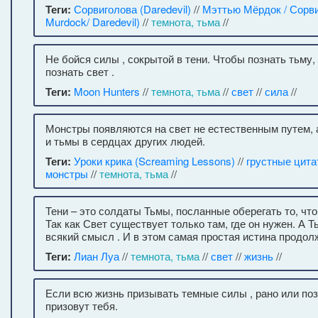
Теги:
Сорвиголова (Daredevil)
//
Мэттью Мёрдок / Сорви
Murdock/ Daredevil)
//
темнота, тьма
//
Не бойся силы , сокрытой в тени. Чтобы познать тьму,
познать свет .
Теги:
Moon Hunters
//
темнота, тьма
//
свет
//
сила
//
Монстры появляются на свет не естественным путем, 
и тьмы в сердцах других людей.
Теги:
Уроки крика (Screaming Lessons)
//
грустные цит
монстры
//
темнота, тьма
//
Тени – это солдаты Тьмы, посланные оберегать то, что
Так как Свет существует только там, где он нужен. А Т
всякий смысл . И в этом самая простая истина продол
Теги:
Лиан Луа
//
темнота, тьма
//
свет
//
жизнь
//
Если всю жизнь призывать темные силы , рано или по
призовут тебя.