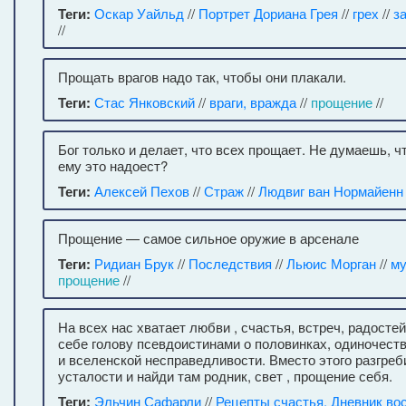
Теги:
Оскар Уайльд
//
Портрет Дориана Грея
//
грех
//
з
//
Прощать врагов надо так, чтобы они плакали.
Теги:
Стас Янковский
//
враги, вражда
//
прощение
//
Бог только и делает, что всех прощает. Не думаешь, ч
ему это надоест?
Теги:
Алексей Пехов
//
Страж
//
Людвиг ван Нормайенн
Прощение — самое сильное оружие в арсенале
Теги:
Ридиан Брук
//
Последствия
//
Льюис Морган
//
му
прощение
//
На всех нас хватает любви , счастья, встреч, радосте
себе голову псевдоистинами о половинках, одиночеств
и вселенской несправедливости. Вместо этого разгреб
усталости и найди там родник, свет , прощение себя.
Теги:
Эльчин Сафарли
//
Рецепты счастья. Дневник во