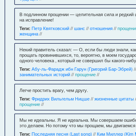
В подлинном прощении — целительная сила и редкий
на исправление!
Теги:
Петр Квятковский
//
шанс
//
отношения
//
прощени
женщина
//
Некий правитель сказал: — О, если бы люди знали, ка
прощать провинившихся, то, вероятно, в моем государ
одного человека , который не совершил бы какого-нибу
Теги:
Абу-ль-Фарадж ибн Гарун (Григорий Бар-Эбрей)
/
занимательных историй
//
прощение
//
Легче простить врагу, чем другу.
Теги:
Фридрих Вильгельм Ницше
//
жизненные цитаты
прощение
//
Мы не идеальны. Я не идеальна. Мы совершаем ошибк
это делаем. Но потому что мы прощаем, мы двигаемся
Теги:
Последняя песня (Last song)
//
Ким Миллер (Kim M