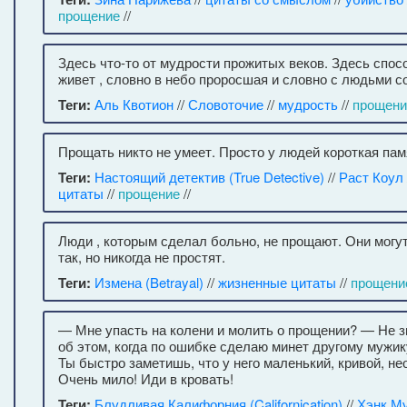
прощение
//
Здесь что-то от мудрости прожитых веков. Здесь спо
живет , словно в небо проросшая и словно с людьми с
Теги:
Аль Квотион
//
Словоточие
//
мудрость
//
прощени
Прощать никто не умеет. Просто у людей короткая пам
Теги:
Настоящий детектив (True Detective)
//
Раст Коул
цитаты
//
прощение
//
Люди , которым сделал больно, не прощают. Они могут 
так, но никогда не простят.
Теги:
Измена (Betrayal)
//
жизненные цитаты
//
прощени
— Мне упасть на колени и молить о прощении? — Не 
об этом, когда по ошибке сделаю минет другому мужик
Ты быстро заметишь, что у него маленький, кривой, н
Очень мило! Иди в кровать!
Теги:
Блудливая Калифорния (Californication)
//
Хэнк М