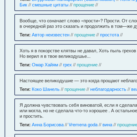
Бик
//
смешные цитаты
//
прощение
//
Вообще, что означает слово «прости»? Прости. От сло
в очередной раз это сказать и продолжить в том—же д
Теги:
Автор неизвестен
//
прощение
//
простота
//
Хоть я в покорстве клятвы не давал, Хоть пыль грехов
Но верил я в твое великодушье...
Теги:
Омар Хайям
//
грех
//
прощение
//
Настоящее великодушие — это когда прощают неблаго
Теги:
Коко Шанель
//
прощение
//
неблагодарность
//
ве
Я должна чувствовать себя виноватой, если я сделала
или могла, но не сделала что-то хорошее . А остально
и простить.
Теги:
Анна Борисова
//
Vremena goda
//
вина
//
прощени