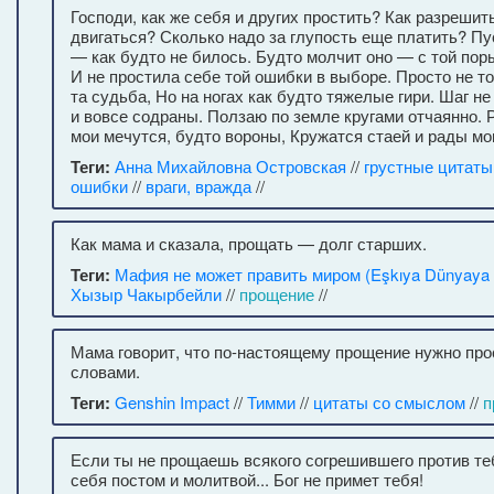
Господи, как же себя и других простить? Как разреши
двигаться? Сколько надо за глупость еще платить? Пу
— как будто не билось. Будто молчит оно — с той пор
И не простила себе той ошибки в выборе. Просто не то
та судьба, Но на ногах как будто тяжелые гири. Шаг не
и вовсе содраны. Ползаю по земле кругами отчаянно. 
мои мечутся, будто вороны, Кружатся стаей и рады мо
Теги:
Анна Михайловна Островская
//
грустные цитаты
ошибки
//
враги, вражда
//
Как мама и сказала, прощать — долг старших.
Теги:
Мафия не может править миром (Eşkıya Dünyaya
Хызыр Чакырбейли
//
прощение
//
Мама говорит, что по-настоящему прощение нужно про
словами.
Теги:
Genshin Impact
//
Тимми
//
цитаты со смыслом
//
п
Если ты не прощаешь всякого согрешившего против теб
себя постом и молитвой... Бог не примет тебя!