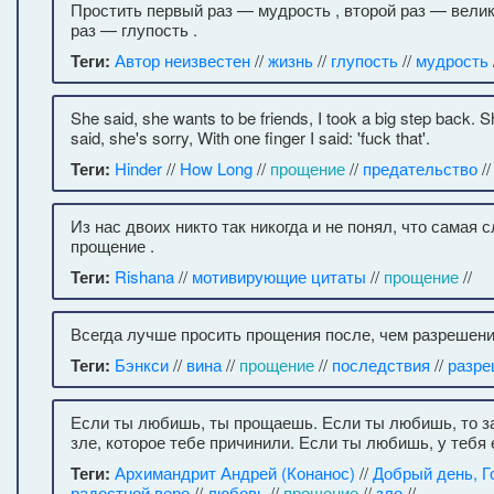
Простить первый раз — мудрость , второй раз — велик
раз — глупость .
Теги:
Автор неизвестен
//
жизнь
//
глупость
//
мудрость
She said, she wants to be friends, I took a big step back. S
said, she's sorry, With one finger I said: 'fuck that'.
Теги:
Hinder
//
How Long
//
прощение
//
предательство
//
Из нас двоих никто так никогда и не понял, что самая
прощение .
Теги:
Rishana
//
мотивирующие цитаты
//
прощение
//
Всегда лучше просить прощения после, чем разрешени
Теги:
Бэнкси
//
вина
//
прощение
//
последствия
//
разре
Если ты любишь, ты прощаешь. Если ты любишь, то 
зле, которое тебе причинили. Если ты любишь, у тебя 
Теги:
Архимандрит Андрей (Конанос)
//
Добрый день, Г
радостной вере
//
любовь
//
прощение
//
зло
//