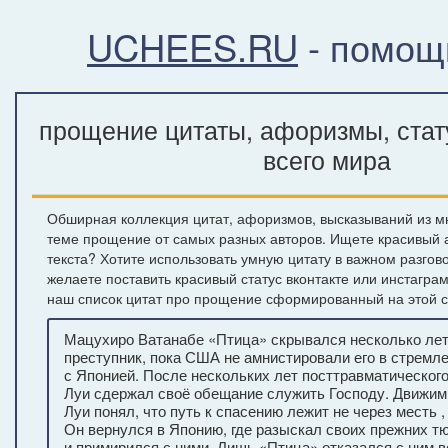
UCHEES.RU
- помощ
прощение цитаты, афоризмы, стат
всего мира
Обширная коллекция цитат, афоризмов, высказываний из м
теме прощение от самых разных авторов. Ищете красивый 
текста? Хотите использовать умную цитату в важном разгов
желаете поставить красивый статус вконтакте или инстагра
наш список цитат про прощение сформированный на этой с
Мацухиро Ватанабе «Птица» скрывался несколько лет
преступник, пока США не амнистировали его в стремл
с Японией. После нескольких лет посттравматического
Луи сдержал своё обещание служить Господу. Движим
Луи понял, что путь к спасению лежит не через месть ,
Он вернулся в Японию, где разыскал своих прежних 
и примирился с ними. Лишь «Птица» отказался с ним в