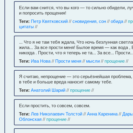
Если вам снится, что вы кого — то сильно обидели, л
и попросить прощения!
Теги:
Петр Квятковский
//
сновидения, сон
//
обида
//
пр
цитаты
//
... Что я не там тебя ждала, Что ночь безлунная светла
жила... За все прости меня! Былое время — как вода ,
никогда . Прости, что я теперь не та... За все... Прости..
Теги:
Ива Нова
//
Прости меня
//
мысли
//
прощение
//
Я считаю, непрощение — это серьёзнейшая проблема, 
в тебе и больше вреда наносит самому тебе.
Теги:
Анатолий Шарий
//
прощение
//
Если простить, то совсем, совсем.
Теги:
Лев Николаевич Толстой
//
Анна Каренина
//
Дарь
Облонская
//
прощение
//