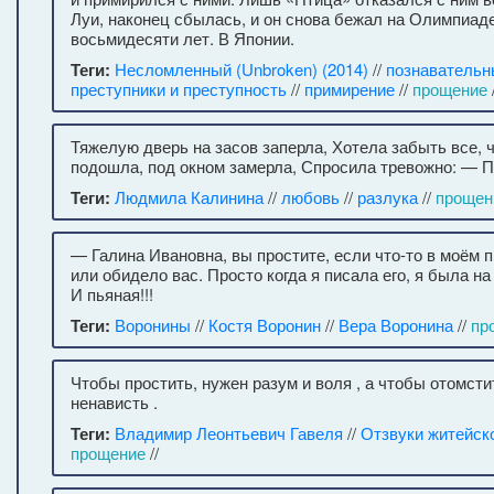
Луи, наконец сбылась, и он снова бежал на Олимпиаде
восьмидесяти лет. В Японии.
Теги:
Несломленный (Unbroken) (2014)
//
познавательн
преступники и преступность
//
примирение
//
прощение
/
Тяжелую дверь на засов заперла, Хотела забыть все, 
подошла, под окном замерла, Спросила тревожно: — 
Теги:
Людмила Калинина
//
любовь
//
разлука
//
прощен
— Галина Ивановна, вы простите, если что-то в моём 
или обидело вас. Просто когда я писала его, я была на 
И пьяная!!!
Теги:
Воронины
//
Костя Воронин
//
Вера Воронина
//
пр
Чтобы простить, нужен разум и воля , а чтобы отомсти
ненависть .
Теги:
Владимир Леонтьевич Гавеля
//
Отзвуки житейск
прощение
//