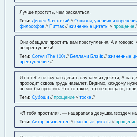
Лучше простить, чем раскаяться.
Теги:
Диоген Лаэртский
//
О жизни, учениях и изречени
философов
//
Питтак
//
жизненные цитаты
//
прощение
/
Они обещали простить вам преступления. А я говорю, 
не преступники!
Теги:
Сотня (The 100)
//
Беллами Блэйк
//
жизненные ц
преступление
//
Я по тебе не скучаю девять случаев из десяти, А на д
проходит сквозь грудь навылет. Видимо, каждому нуже
он мог бы простить Что-то такое, что не прощают, слов
Теги:
Субоши
//
прощение
//
тоска
//
«Я тебя простила», — нацарапала девушка гвоздём на
Теги:
Автор неизвестен
//
смешные цитаты
//
прощение