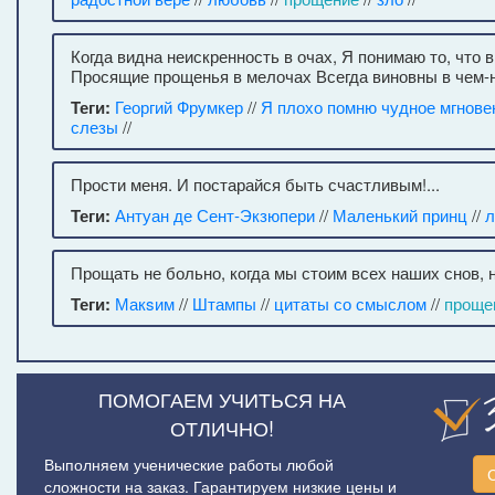
Когда видна неискренность в очах, Я понимаю то, что 
Просящие прощенья в мелочах Всегда виновны в чем-
Теги:
Георгий Фрумкер
//
Я плохо помню чудное мгнове
слезы
//
Прости меня. И постарайся быть счастливым!...
Теги:
Антуан де Сент-Экзюпери
//
Маленький принц
//
л
Прощать не больно, когда мы стоим всех наших снов, 
Теги:
Макsим
//
Штампы
//
цитаты со смыслом
//
проще
ПОМОГАЕМ УЧИТЬСЯ НА
ОТЛИЧНО!
Выполняем ученические работы любой
сложности на заказ. Гарантируем низкие цены и