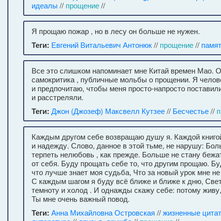
идеалы
//
прощение
//
Я прощаю пожар , но в лесу он больше не нужен.
Теги:
Евгений Витальевич Антонюк
//
прощение
//
памя
Все это слишком напоминает мне Китай времен Мао. О
самокритика , публичные мольбы о прощении. Я чело
и предпочитаю, чтобы меня просто-напросто поставили
и расстреляли.
Теги:
Джон (Джозеф) Максвелл Кутзее
//
Бесчестье
//
п
Каждым другом себе возвращаю душу я. Каждой книго
и надежду. Слово, данное в этой тьме, не нарушу: Бол
терпеть нелюбовь , как прежде. Больше не стану бежа
от себя. Буду прощать себе то, что другим прощаю. Бу
что лучше знает моя судьба, Что за новый урок мне н
С каждым шагом я буду всё ближе и ближе к дню, Свет
темноту и холод . И однажды скажу себе: потому живу
Ты мне очень важный повод.
Теги:
Анна Михайловна Островская
//
жизненные цита