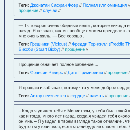
Теги:
Джонатан Сафран Фоер
//
Полная иллюминация
/
прощение
//
случай
//
— Ты говорил очень обидные вещи , которые никогда 
назад. Я не знаю, как мы вообще сможем преодолеть 
мне очень жаль. — Все хорошо .
Теги:
Грешники (Vicious)
//
Фредди Торнхилл (Freddie Tho
Биксби (Stuart Bixby)
//
прощение
//
Прощение означает полное забвение ...
Теги:
Франсин Риверс
//
Дитя Примирения
//
прощение
/
Я прощаю и забываю, потому что у меня доброе сердце
Теги:
Автор неизвестен
//
сердце
//
память
//
прощение
/
– Когда я увидел тебя с Министром, у тебя был такой ж
как и тогда, много лет назад, когда я увидел тебя окол
он мне. – Я увидел в твоем взгляде такое отчаяние , ч
будто ты утопишься, если кто-нибудь не спасет тебя. 