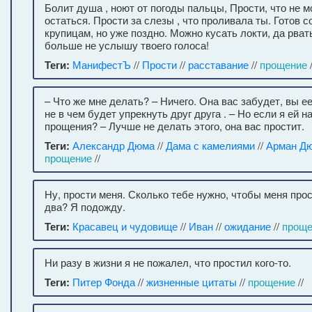
Болит душа , ноют от погоды пальцы, Прости, что не м
остаться. Прости за слезы , что проливала ты. Готов с
крупицам, но уже поздно. Можно кусать локти, да рват
больше не услышу твоего голоса!
Теги:
МанифестЪ
//
Прости
//
расставание
//
прощение
/
– Что же мне делать? – Ничего. Она вас забудет, вы ее
не в чем будет упрекнуть друг друга . – Но если я ей 
прощения? – Лучше не делать этого, она вас простит.
Теги:
Александр Дюма
//
Дама с камелиями
//
Арман Д
прощение
//
Ну, прости меня. Сколько тебе нужно, чтобы меня прос
два? Я подожду.
Теги:
Красавец и чудовище
//
Иван
//
ожидание
//
проще
Ни разу в жизни я не пожалел, что простил кого-то.
Теги:
Питер Фонда
//
жизненные цитаты
//
прощение
//