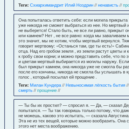
Теги:
Схиархимандрит Илий Ноздрин
//
ненависть
//
пр
Она попыталась ответить себе: если могила прикрыта
уже никогда не сможет выбраться из нее. Но мертвый и
не выберется! Стало быть, не все ли равно, прикрыт о
или камнем? Нет , не все равно: когда мы заваливаем 
это значит, мы не хотим, чтобы мертвый вернулся. Тя
говорит мертвому: «Останься там, где ты есть!» Саби
отца. Над его гробом земля , из земли растут цветы и
к гробу свои корни; и можно представить себе, что по 
и цветам мертвый выбирается из могилы наружу. Если
был прикрыт камнем, она никогда уже не смогла бы ра
после его кончины, никогда не смогла бы услышать в к
голос , который посылал ей прощение .
Теги:
Милан Кундера
//
Невыносимая лёгкость бытия
/
смерть
//
прощение
//
— Ты бы их простил? — спросил я. — Да, — сказал Д
попытался. — Ты так говоришь только потому, что даж
не можешь, каково это испытать, — сказала Августина
Эта не из тех вещей, которые можно вообразить. Она 
этого нет места воображению.