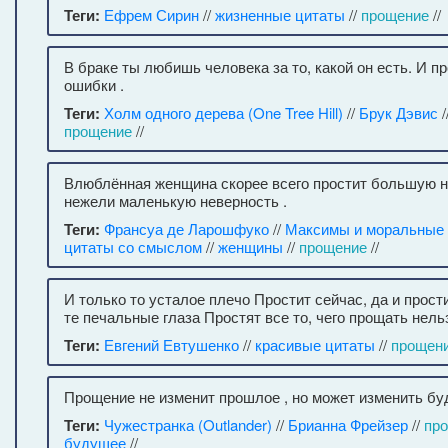
Теги:
Ефрем Сирин
//
жизненные цитаты
//
прощение
//
В браке ты любишь человека за то, какой он есть. И п
ошибки .
Теги:
Холм одного дерева (One Tree Hill)
//
Брук Дэвис
/
прощение
//
Влюблённая женщина скорее всего простит большую н
нежели маленькую неверность .
Теги:
Франсуа де Ларошфуко
//
Максимы и моральные
цитаты со смыслом
//
женщины
//
прощение
//
И только то усталое плечо Простит сейчас, да и прост
те печальные глаза Простят все то, чего прощать нельз
Теги:
Евгений Евтушенко
//
красивые цитаты
//
прощен
Прощение не изменит прошлое , но может изменить бу
Теги:
Чужестранка (Outlander)
//
Брианна Фрейзер
//
пр
будущее
//