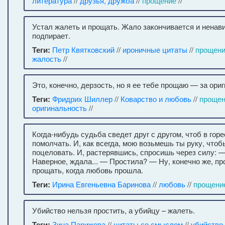
литература
//
друзья, дружба
//
прощение
//
Устал жалеть и прощать. Жало закончивается и ненави
подпирает.
Теги:
Петр Квятковский
//
ироничные цитаты
//
прощен
жалость
//
Это, конечно, дерзость, но я ее тебе прощаю — за ори
Теги:
Фридрих Шиллер
//
Коварство и любовь
//
прощен
оригинальность
//
Когда-нибудь судьба сведет друг с другом, чтоб в гор
помолчать. И, как всегда, мою возьмешь ты руку, чтоб
поцеловать. И, растерявшись, спросишь через силу:
Наверное, ждала... — Простила? — Ну, конечно же, пр
прощать, когда любовь прошла.
Теги:
Ирина Евгеньевна Баринова
//
любовь
//
прощени
Убийство нельзя простить, а убийцу – жалеть.
Теги:
Зина Парижева
//
цитаты со смыслом
//
убийство