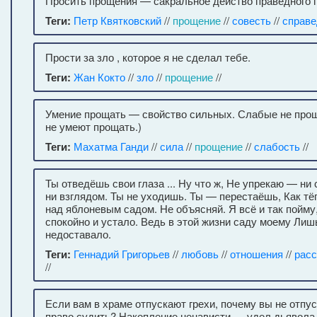
Просить прощения — сакральное действо праведного 
Теги:
Петр Квятковский
//
прощение
//
совесть
//
справе
Прости за зло , которое я не сделал тебе.
Теги:
Жан Кокто
//
зло
//
прощение
//
Умение прощать — свойство сильных. Слабые не про
не умеют прощать.)
Теги:
Махатма Ганди
//
сила
//
прощение
//
слабость
//
Ты отведёшь свои глаза ... Ну что ж, Не упрекаю — ни 
ни взглядом. Ты не уходишь. Ты — перестаёшь, Как т
над яблоневым садом. Не объясняй. Я всё и так пойм
спокойно и устало. Ведь в этой жизни саду моему Лиш
недоставало.
Теги:
Геннадий Григорьев
//
любовь
//
отношения
//
расс
//
Если вам в храме отпускают грехи, почему вы не отпу
право судить? Накопление ненависти — удел дьявол