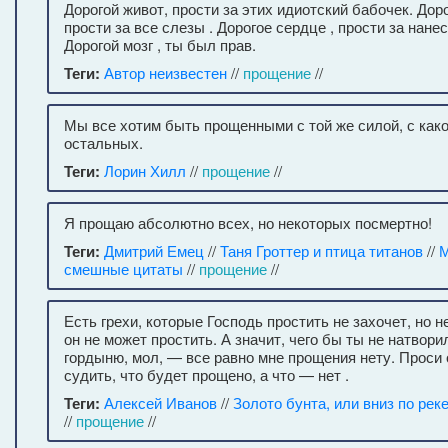
Дорогой живот, прости за этих идиотский бабочек. Дор
прости за все слезы . Дорогое сердце , прости за нан
Дорогой мозг , ты был прав.
Теги:
Автор неизвестен
//
прощение
//
Мы все хотим быть прощенными с той же силой, с как
остальных.
Теги:
Лорин Хилл
//
прощение
//
Я прощаю абсолютно всех, но некоторых посмертно!
Теги:
Дмитрий Емец
//
Таня Гроттер и птица титанов
//
М
смешные цитаты
//
прощение
//
Есть грехи, которые Господь простить не захочет, но н
он не может простить. А значит, чего бы ты не натворил
гордыню, мол, — все равно мне прощения нету. Проси 
судить, что будет прощено, а что — нет .
Теги:
Алексей Иванов
//
Золото бунта, или вниз по рек
//
прощение
//