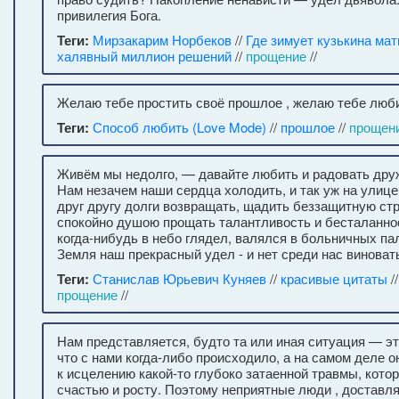
привилегия Бога.
Теги:
Мирзакарим Норбеков
//
Где зимует кузькина мат
халявный миллион решений
//
прощение
//
Желаю тебе простить своё прошлое , желаю тебе люби
Теги:
Способ любить (Love Mode)
//
прошлое
//
прощен
Живём мы недолго, — давайте любить и радовать друж
Нам незачем наши сердца холодить, и так уж на улице
друг другу долги возвращать, щадить беззащитную стр
спокойно душою прощать талантливость и бесталанно
когда-нибудь в небо глядел, валялся в больничных па
Земля наш прекрасный удел - и нет среди нас виноват
Теги:
Станислав Юрьевич Куняев
//
красивые цитаты
/
прощение
//
Нам представляется, будто та или иная ситуация — э
что с нами когда-либо происходило, а на самом деле о
к исцелению какой-то глубоко затаенной травмы, кот
счастью и росту. Поэтому неприятные люди , достав