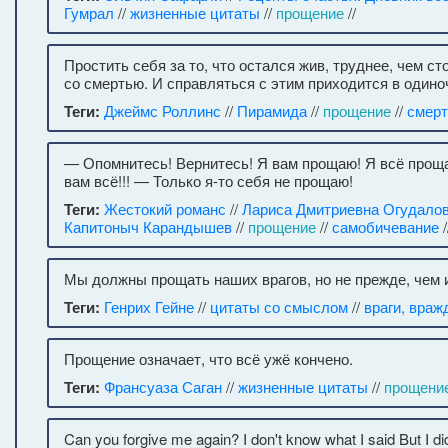
Гумрал
//
жизненные цитаты
//
прощение
//
Простить себя за то, что остался жив, труднее, чем ст
со смертью. И справляться с этим приходится в одино
Теги:
Джеймс Роллинс
//
Пирамида
//
прощение
//
смерт
— Опомнитесь! Вернитесь! Я вам прощаю! Я всё прощ
вам всё!!! — Только я-то себя не прощаю!
Теги:
Жестокий романс
//
Лариса Дмитриевна Огудало
Капитоныч Карандышев
//
прощение
//
самобичевание
/
Мы должны прощать наших врагов, но не прежде, чем и
Теги:
Генрих Гейне
//
цитаты со смыслом
//
враги, враж
Прощение означает, что всё ужё кончено.
Теги:
Франсуаза Саган
//
жизненные цитаты
//
прощени
Can you forgive me again? I don't know what I said But I di