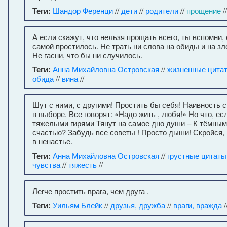
Теги:
Шандор Ференци
//
дети
//
родители
//
прощение
/
А если скажут, что нельзя прощать всего, ты вспомни,
самой простилось. Не трать ни слова на обиды и на зло
Не гасни, что бы ни случилось.
Теги:
Анна Михайловна Островская
//
жизненные цита
обида
//
вина
//
Шут с ними, с другими! Простить бы себя! Наивность 
в выборе. Все говорят: «Надо жить , любя!» Но что, ес
тяжелыми гирями Тянут на самое дно души – К тёмным 
счастью? Забудь все советы ! Просто дыши! Скройся, 
в ненастье.
Теги:
Анна Михайловна Островская
//
грустные цитаты
чувства
//
тяжесть
//
Легче простить врага, чем друга .
Теги:
Уильям Блейк
//
друзья, дружба
//
враги, вражда
/