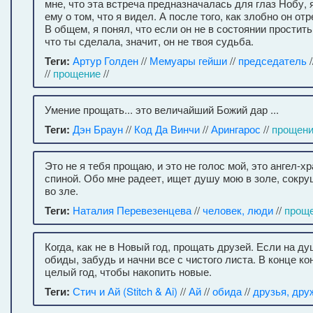
мне, что эта встреча предназначалась для глаз Нобу,
ему о том, что я видел. А после того, как злобно он отр
В общем, я понял, что если он не в состоянии простить
что ты сделала, значит, он не твоя судьба.
Теги:
Артур Голден
//
Мемуары гейши
//
председатель
/
//
прощение
//
Умение прощать... это величайший Божий дар ...
Теги:
Дэн Браун
//
Код Да Винчи
//
Арингарос
//
прощен
Это не я тебя прощаю, и это не голос мой, это ангел-хр
спиной. Обо мне радеет, ищет душу мою в золе, сокру
во зле.
Теги:
Наталия Перевезенцева
//
человек, люди
//
прощ
Когда, как не в Новый год, прощать друзей. Если на д
обиды, забудь и начни все с чистого листа. В конце ко
целый год, чтобы накопить новые.
Теги:
Стич и Ай (Stitch & Ai)
//
Ай
//
обида
//
друзья, дру