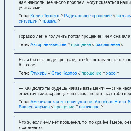
нам наибольшее число проблем, могут оказаться наш
учителями.
Теги:
Колин Типпинг
//
Радикальное прощение
//
познав
ситуации
//
травма
//
Гораздо легче получить потом прощение , чем сначала
Теги:
Автор неизвестен
//
прощение
//
разрешение
//
Если бы все люди прощали, всё бы оставалось безна
бы хаос !
Теги:
Глухарь
//
Стас Карпов
//
прощение
//
хаос
//
— Как долго ты будешь наказывать меня? — Я не нак
эгоистичный засранец. Я пытаюсь понять, как тебя про
Теги:
Американская история ужасов (American Horror St
Вивьен Хармон
//
прощение
//
наказание
//
Что ж, если ему нет прощения, то, по крайней мере, он
к забвению.