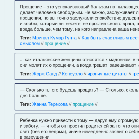
Прощение – это успокаивающий бальзам на пылающее
делает человека свободным. Не важно, заслуживает л
прощения, но вы точно заслужили спокойствие душевн
и злобы, который вы несете, не простив своего врага,
вреда больше, чем тому, на кого направлена ваша нена
Теги:
Мринал Кумар Гупта
//
Как быть счастливым все
смыслом
//
прощение
//
... как итальянские женщины относятся к мадоннам: в 
они молят их о прощении, а когда грешат, завешивают 
Теги:
Жорж Санд
//
Консуэло
//
ироничные цитаты
//
гр
— Сколько ты его будешь прощать? — Столько, сколь
дня больше.
Теги:
Жанна Терехова
//
прощение
//
Ребенка нужно привести к тому — даруя ему огромную
и заботу, — чтобы он простил родителей за то, что они
свет (без его ведома), иначе немедленно заявит о себ
в разрушении.