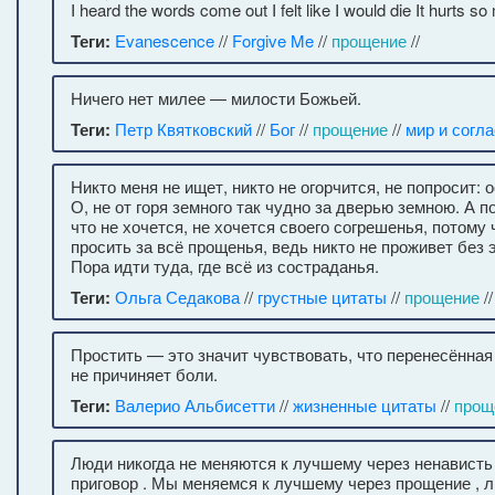
I heard the words come out I felt like I would die It hurts so
Теги:
Evanescence
//
Forgive Me
//
прощение
//
Ничего нет милее — милости Божьей.
Теги:
Петр Квятковский
//
Бог
//
прощение
//
мир и согл
Никто меня не ищет, никто не огорчится, не попросит: о
О, не от горя земного так чудно за дверью земною. А п
что не хочется, не хочется своего согрешенья, потому 
просить за всё прощенья, ведь никто не проживет без 
Пора идти туда, где всё из состраданья.
Теги:
Ольга Седакова
//
грустные цитаты
//
прощение
/
Простить — это значит чувствовать, что перенесённа
не причиняет боли.
Теги:
Валерио Альбисетти
//
жизненные цитаты
//
прощ
Люди никогда не меняются к лучшему через ненависть
приговор . Мы меняемся к лучшему через прощение , л