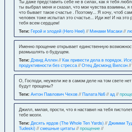
Ты даже представить себе не в силах, как я тебя любл
ты выбрал меня и сказал, что мои чувства взаимны, я 
что бывает такое счастье . Поэтому... Я хочу, чтоб са
человек тоже испытал это счастье... Иди же! И на это 
тебя всем сердцем!
Теги:
Герой и злодей (Hero Heel)
//
Минами Масаки
//
л
Именно прощение открывает единственную возможнос
размышлять о будущем.
Теги:
Дэвид Аллен
//
Как привести дела в порядок. Ис
продуктивности без стресса
//
Отец Десмонд Вилсон
/
О, Господи, неужели же в самом деле на том свете нет
будут прощены?
Теги:
Антон Павлович Чехов
//
Палата №6
//
ад
//
прощ
Джилл, милая, прости, что я наставил на тебя пистол
тебе мозги.
Теги:
Десять ярдов (The Whole Ten Yards)
//
Джимми Ту
Tudeski)
//
смешные цитаты
//
прощение
//