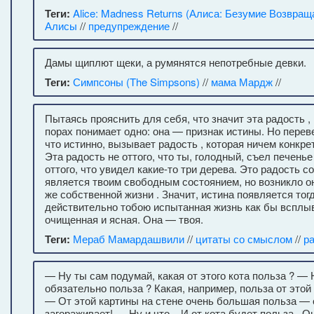
Теги:
Alice: Madness Returns (Алиса: Безумие Возвращ
Алисы
//
предупреждение
//
Дамы щиплют щеки, а румянятся непотребные девки.
Теги:
Симпсоны (The Simpsons)
//
мама Мардж
//
Пытаясь прояснить для себя, что значит эта радость ,
порах понимает одно: она — признак истины. Но перев
что истинно, вызывает радость , которая ничем конкр
Эта радость не оттого, что ты, голодный, съел печенье
оттого, что увидел какие-то три дерева. Это радость с
является твоим свободным состоянием, но возникло он
же собственной жизни . Значит, истина появляется тогд
действительно тобою испытанная жизнь как бы всплыв
очищенная и ясная. Она — твоя.
Теги:
Мераб Мамардашвили
//
цитаты со смыслом
//
р
— Ну ты сам подумай, какая от этого кота польза ? — 
обязательно польза ? Какая, например, польза от этой
— От этой картины на стене очень большая польза — 
загораживает! — Ну и что... И от кота будет польза . 