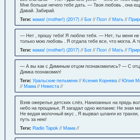
Мне больше нечего тебе дать. — Твоя любовь , она ещ
Давай. Забирай.
Теги:
мама! (mother!) (2017)
//
Бог
//
Поэт
//
Мать
//
Прир
— Нет , прошу тебя! Я люблю тебя. — Нет, ты меня н
только мою любовь . Я отдала тебе все, что могла. А т
Теги:
мама! (mother!) (2017)
//
Бог
//
Поэт
//
Мать
//
Прир
— А вы как с Диминым отцом познакомились? — С отц
Димка познакомил!
Теги:
Уральские пельмени
//
Ксения Корнева
//
Юлия М
//
Мама
//
Невеста
//
Взяв ожерелье детских слёз, Нанизанных на прядь во
небо на прощанье, Я загадал одно желание: Не зная ма
Не ведая молочный вкус , Я вырвал шланги из трахеи,
путь за нею!
Теги:
Radio Tapok
//
Мама
//