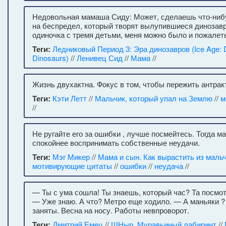
Недовольная мамаша Сиду: Может, сделаешь что-ниб
на беспредел, который творят вылупившиеся динозавр
одиночка с тремя детьми, меня можно было и пожалет
Теги:
Ледниковый Период 3: Эра динозавров (Ice Age: D
Dinosaurs)
//
Ленивец Сид
//
Мама
//
Жизнь двухактна. Фокус в том, чтобы пережить антрак
Теги:
Кэти Летт
//
Мальчик, который упал на Землю
//
м
//
Не ругайте его за ошибки , лучше посмейтесь. Тогда м
спокойнее воспринимать собственные неудачи.
Теги:
Мэг Микер
//
Мама и сын. Как вырастить из маль
мотивирующие цитаты
//
ошибки
//
неудача
//
— Ты с ума сошла! Ты знаешь, который час? Та посмот
— Уже знаю. А что? Метро еще ходило. — А маньяки 
заняты. Весна на носу. Работы невпроворот.
Теги:
Дмитрий Емец
//
ШНыр. Муравьиный лабиринт
//