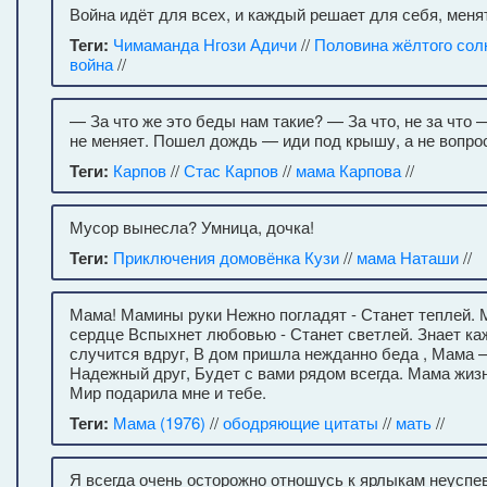
Война идёт для всех, и каждый решает для себя, менят
Теги:
Чимаманда Нгози Адичи
//
Половина жёлтого сол
война
//
— За что же это беды нам такие? — За что, не за что 
не меняет. Пошел дождь — иди под крышу, а не вопро
Теги:
Карпов
//
Стас Карпов
//
мама Карпова
//
Мусор вынесла? Умница, дочка!
Теги:
Приключения домовёнка Кузи
//
мама Наташи
//
Мама! Мамины руки Нежно погладят - Станет теплей.
сердце Вспыхнет любовью - Станет светлей. Знает ка
случится вдруг, В дом пришла нежданно беда , Мама
Надежный друг, Будет с вами рядом всегда. Мама жиз
Мир подарила мне и тебе.
Теги:
Мама (1976)
//
ободряющие цитаты
//
мать
//
Я всегда очень осторожно отношусь к ярлыкам неуспе