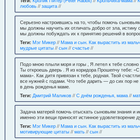
Теги:
Кролик Питер (Peter Rabbit)
//
Крольчиха-мама
//
К
любовь
//
защита
//
Серьезно настроившись на то, чтобы помочь сыновьям 
мы должны научить их отличать добро от зла, истину о
мы должны побуждать их к принятию решений в вопрос
Теги:
Мэг Микер
//
Мама и сын. Как вырастить из маль
мудрые цитаты
//
сын
//
счастье
//
Подо мною плыли моря и горы , Я летел к тебе словно
Ты откроешь дверь . Я из коридора Прошепчу тебе: «С
мама». Как дитя привязан к тебе, родная. Твой счастл
все нужней с годами. Что тебе дарить — до сих пор не
в день рожденья маме.
Теги:
Дмитрий Маликов
//
С днём рожденья, мама
//
ма
Задача матерей помочь отыскать сыновьям знания и и
именно эти вещи приносят истинное удовлетворение д
Теги:
Мэг Микер
//
Мама и сын. Как вырастить из маль
мотивирующие цитаты
//
мать
//
сын
//