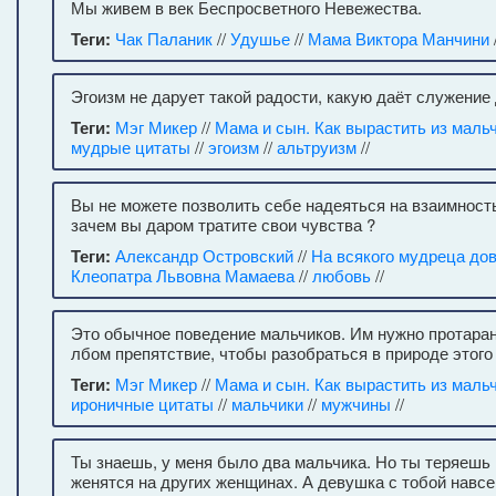
Мы живем в век Беспросветного Невежества.
Теги:
Чак Паланик
//
Удушье
//
Мама Виктора Манчини
Эгоизм не дарует такой радости, какую даёт служение
Теги:
Мэг Микер
//
Мама и сын. Как вырастить из маль
мудрые цитаты
//
эгоизм
//
альтруизм
//
Вы не можете позволить себе надеяться на взаимность
зачем вы даром тратите свои чувства ?
Теги:
Александр Островский
//
На всякого мудреца до
Клеопатра Львовна Мамаева
//
любовь
//
Это обычное поведение мальчиков. Им нужно протара
лбом препятствие, чтобы разобраться в природе этого 
Теги:
Мэг Микер
//
Мама и сын. Как вырастить из маль
ироничные цитаты
//
мальчики
//
мужчины
//
Ты знаешь, у меня было два мальчика. Но ты теряешь и
женятся на других женщинах. А девушка с тобой навсе