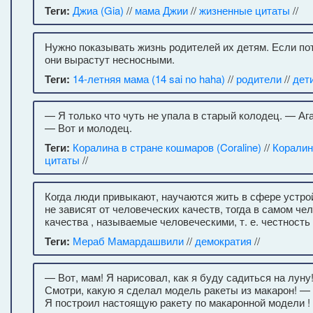
Теги:
Джиа (Gia)
//
мама Джии
//
жизненные цитаты
//
Нужно показывать жизнь родителей их детям. Если пот
они вырастут несносными.
Теги:
14-летняя мама (14 sai no haha)
//
родители
//
дет
— Я только что чуть не упала в старый колодец. — Ага
— Вот и молодец.
Теги:
Коралина в стране кошмаров (Coraline)
//
Коралин
цитаты
//
Когда люди привыкают, научаются жить в сфере устро
не зависят от человеческих качеств, тогда в самом че
качества , называемые человеческими, т. е. честность 
Теги:
Мераб Мамардашвили
//
демократия
//
— Вот, мам! Я нарисовал, как я буду садиться на луну!
Смотри, какую я сделал модель ракеты из макарон! — .
Я построил настоящую ракету по макаронной модели ! 