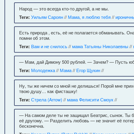
Народ — это всегда кто-то другой, а не мы.
Теги:
Уильям Сароян
//
Мама, я люблю тебя
//
ироничн
Есть природа , есть, её не полагается обманывать. Она
помни об этом.
Теги:
Вам и не снилось
//
мама Татьяны Николаевны
//
— Мам, дай Димону 500 рублей. — Зачем? — Пусть юб
Теги:
Молодежка
//
Мама
//
Егор Щукин
//
Ну, ты же ничем со мной не делишься! Порой мне при
твою душу… как фисташку!
Теги:
Стрела (Arrow)
//
мама Фелисити Смоук
//
— На самом деле ты не защищал Беатрис, сынок. Ты 
её другому. — Разделить любовь — не значит её поте
бесконечна.