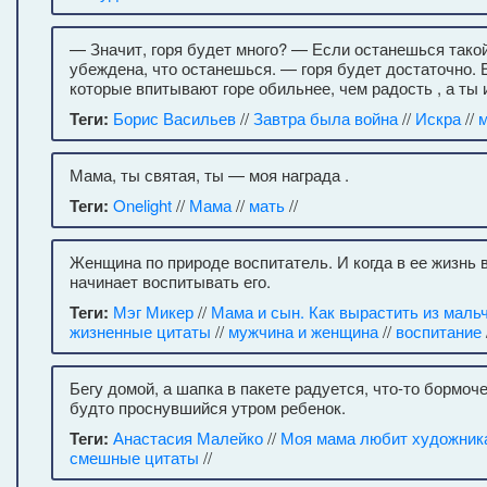
— Значит, горя будет много? — Если останешься такой,
убеждена, что останешься. — горя будет достаточно. 
которые впитывают горе обильнее, чем радость , а ты 
Теги:
Борис Васильев
//
Завтра была война
//
Искра
//
Мама, ты святая, ты — моя награда .
Теги:
Onelight
//
Мама
//
мать
//
Женщина по природе воспитатель. И когда в ее жизнь 
начинает воспитывать его.
Теги:
Мэг Микер
//
Мама и сын. Как вырастить из маль
жизненные цитаты
//
мужчина и женщина
//
воспитание
Бегу домой, а шапка в пакете радуется, что-то бормоче
будто проснувшийся утром ребенок.
Теги:
Анастасия Малейко
//
Моя мама любит художник
смешные цитаты
//