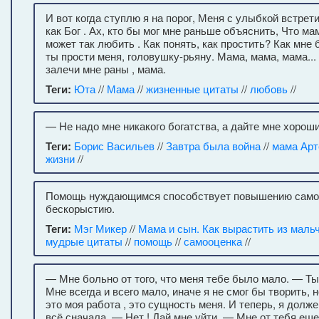
И вот когда ступлю я на порог, Меня с улыбкой встре
как Бог . Ах, кто бы мог мне раньше объяснить, Что ма
может так любить . Как понять, как простить? Как мне
ты прости меня, головушку-рьяну. Мама, мама, мама... В
залечи мне раны , мама.
Теги:
Юта
//
Мама
//
жизненные цитаты
//
любовь
//
— Не надо мне никакого богатства, а дайте мне хороши
Теги:
Борис Васильев
//
Завтра была война
//
мама Ар
жизни
//
Помощь нуждающимся способствует повышению самоо
бескорыстию.
Теги:
Мэг Микер
//
Мама и сын. Как вырастить из маль
мудрые цитаты
//
помощь
//
самооценка
//
— Мне больно от того, что меня тебе было мало. — Ты
Мне всегда и всего мало, иначе я не смог бы творить, 
это моя работа , это сущность меня. И теперь, я долж
всё сначала. — Нет ! Дай мне уйти. — Мне от тебя еще