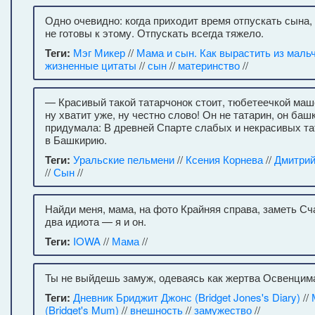
Одно очевидно: когда приходит время отпускать сына,
не готовы к этому. Отпускать всегда тяжело.
Теги:
Мэг Микер
//
Мама и сын. Как вырастить из маль
жизненные цитаты
//
сын
//
материнство
//
— Красивый такой татарчонок стоит, тюбетеечкой маш
ну хватит уже, ну честно слово! Он не татарин, он ба
придумала: В древней Спарте слабых и некрасивых т
в Башкирию.
Теги:
Уральские пельмени
//
Ксения Корнева
//
Дмитрий
//
Сын
//
Найди меня, мама, на фото Крайняя справа, заметь С
два идиота — я и он.
Теги:
IOWA
//
Мама
//
Ты не выйдешь замуж, одеваясь как жертва Освенцим
Теги:
Дневник Бриджит Джонс (Bridget Jones's Diary)
//
(Bridget's Mum)
//
внешность
//
замужество
//