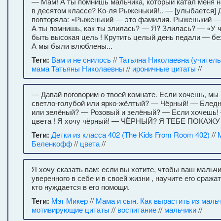
— Мам! А ты помнишь мальчика, который катал меня 
в десятом классе? Ко-ля Рыженький!.. — [улыбается] Д
повторяла: «Рыженький — это фамилия. Рыженький —
А ты помнишь, как ты злилась? — Я? Злилась? — «У 
быть высокая цель ! Крутить целый день педали — бе
А мы были влюблены...
Теги:
Вам и не снилось
//
Татьяна Николаевна (учитель
мама Татьяны Николаевны
//
ироничные цитаты
//
— Давай поговорим о твоей комнате. Если хочешь, мы 
светло-голубой или ярко-жёлтый? — Чёрный! — Блед
или зелёный? — Розовый и зелёный? — Если хочешь!
цвета ! Я хочу чёрный! — ЧЁРНЫЙ? Я ТЕБЕ ПОКАЖ
Теги:
Детки из класса 402 (The Kids From Room 402)
//
Беленкофф
//
цвета
//
Я хочу сказать вам: если вы хотите, чтобы ваш мальч
уверенного в себе и в своей жизни , научите его сражат
кто нуждается в его помощи.
Теги:
Мэг Микер
//
Мама и сын. Как вырастить из маль
мотивирующие цитаты
//
воспитание
//
мальчики
//