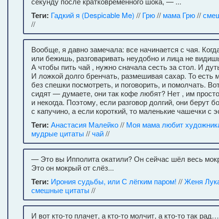
секунду после кратковременного шока, — ...
Теги:
Гадкий я (Despicable Me)
//
Грю
//
мама Грю
//
сме
//
Вообще, я давно замечала: все начинается с чая. Ког
или бежишь, разговаривать неудобно и лица не видишь
А чтобы пить чай , нужно сначала сесть за стол. И дуть
И ложкой долго бренчать, размешивая сахар. То есть м
без спешки посмотреть, и поговорить, и помолчать. Во
сидят — думаете, они так кофе любят? Нет , им просто
и некогда. Поэтому, если разговор долгий, они берут 
с капучино, а если короткий, то маленькие чашечки с э
Теги:
Анастасия Малейко
//
Моя мама любит художник
мудрые цитаты
//
чай
//
— Это вы Ипполита окатили? Он сейчас шёл весь мок
Это он мокрый от слёз...
Теги:
Ирония судьбы, или С лёгким паром!
//
Женя Лук
смешные цитаты
//
И вот кто-то плачет, а кто-то молчит, а кто-то так рад…