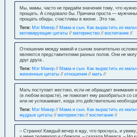
Мы, мамы, часто не придаём значения тому, что нужно
прощать. А следовало бы. Причина проста — мужчины
прощать обиды, счастливы в жизни . Это так.
Теги:
Мэг Микер
//
Мама и сын. Как вырастить из маль
мотивирующие цитаты
//
материнство
//
воспитание
//
Отношения между мамой и сыном значительно осложня
являются представителями разных полов. Они не могу
друг друга .
Теги:
Мэг Микер
//
Мама и сын. Как вырастить из маль
жизненные цитаты
//
отношения
//
мать
//
Мать поступает жестоко, если не обращает внимания 
(в любом возрасте), не помогает ему разобраться со 
или не успокаивает, когда это действительно необходи
Теги:
Мэг Микер
//
Мама и сын. Как вырастить из маль
мудрые цитаты
//
материнство
//
воспитание
//
– Странно! Каждый вечер я жду, что проснусь, и увижу
у меня телевизор и сбежали, – сказала Мамася. – Но 