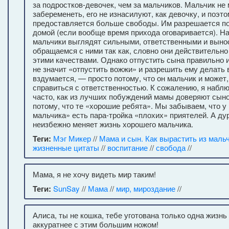
за подростков-девочек, чем за мальчиков. Мальчик не
забеременеть, его не изнасилуют, как девочку, и поэт
предоставляется больше свободы. Им разрешается п
домой (если вообще время прихода оговаривается). На
мальчики выглядят сильными, ответственными и выно
обращаемся с ними так как, словно они действительн
этими качествами. Однако отпустить сына правильно 
не значит «отпустить вожжи» и разрешить ему делать в
вздумается, — просто потому, что он мальчик и может,
справиться с ответственностью. К сожалению, я наб
часто, как из лучших побуждений мамы доверяют сын
потому, что те «хорошие ребята». Мы забываем, что у
мальчика» есть пара-тройка «плохих» приятелей. А ду
неизбежно меняет жизнь хорошего мальчика.
Теги:
Мэг Микер
//
Мама и сын. Как вырастить из маль
жизненные цитаты
//
воспитание
//
свобода
//
Мама, я не хочу видеть мир таким!
Теги:
SunSay
//
Мама
//
мир, мироздание
//
Алиса, ты не кошка, тебе уготована только одна жизнь
аккуратнее с этим большим ножом!