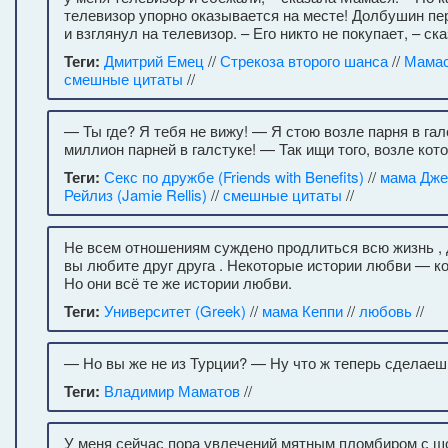
телевизор упорно оказывается на месте! Долбушин пе
и взглянул на телевизор. – Его никто не покупает, – ска
Теги:
Дмитрий Емец
//
Стрекоза второго шанса
//
Мама
смешные цитаты
//
— Ты где? Я тебя не вижу! — Я стою возле парня в гал
миллион парней в галстуке! — Так ищи того, возле кото
Теги:
Секс по дружбе (Friends with Benefits)
//
мама Дж
Рейлиз (Jamie Rellis)
//
смешные цитаты
//
Не всем отношениям суждено продлиться всю жизнь ,
вы любите друг друга . Некоторые истории любви — ко
Но они всё те же истории любви.
Теги:
Университет (Greek)
//
мама Кеппи
//
любовь
//
— Но вы же не из Турции? — Ну что ж теперь сделаешь
Теги:
Владимир Маматов
//
У меня сейчас пора увлечений мятным пломбиром с ш