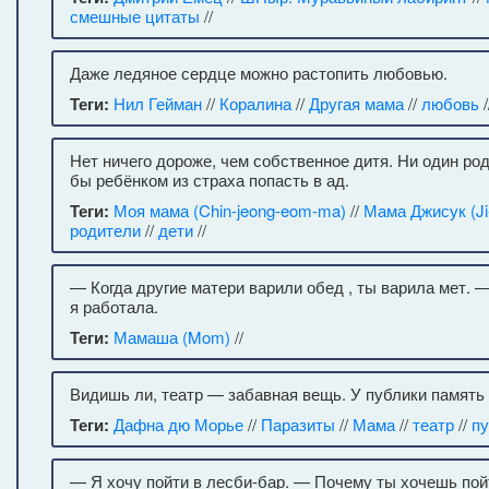
смешные цитаты
//
Даже ледяное сердце можно растопить любовью.
Теги:
Нил Гейман
//
Коралина
//
Другая мама
//
любовь
/
Нет ничего дороже, чем собственное дитя. Ни один ро
бы ребёнком из страха попасть в ад.
Теги:
Моя мама (Chin-jeong-eom-ma)
//
Мама Джисук (Ji
родители
//
дети
//
— Когда другие матери варили обед , ты варила мет. 
я работала.
Теги:
Мамаша (Mom)
//
Видишь ли, театр — забавная вещь. У публики память 
Теги:
Дафна дю Морье
//
Паразиты
//
Мама
//
театр
//
пу
— Я хочу пойти в лесби-бар. — Почему ты хочешь пой