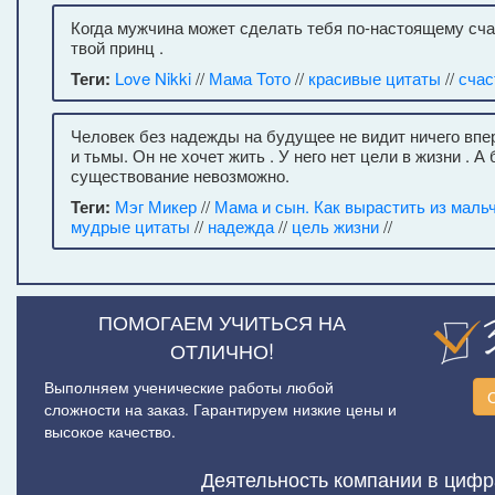
Когда мужчина может сделать тебя по-настоящему счас
твой принц .
Теги:
Love Nikki
//
Мама Тото
//
красивые цитаты
//
счас
Человек без надежды на будущее не видит ничего впе
и тьмы. Он не хочет жить . У него нет цели в жизни . А
существование невозможно.
Теги:
Мэг Микер
//
Мама и сын. Как вырастить из маль
мудрые цитаты
//
надежда
//
цель жизни
//
ПОМОГАЕМ УЧИТЬСЯ НА
ОТЛИЧНО!
Выполняем ученические работы любой
сложности на заказ. Гарантируем низкие цены и
высокое качество.
Деятельность компании в цифр