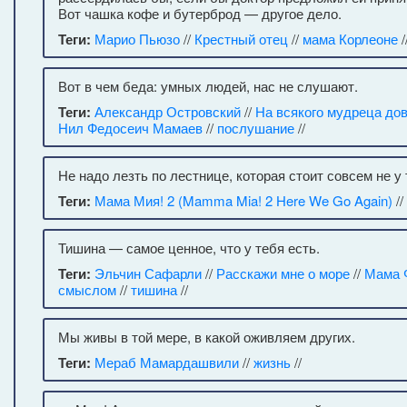
Вот чашка кофе и бутерброд — другое дело.
Теги:
Марио Пьюзо
//
Крестный отец
//
мама Корлеоне
/
Вот в чем беда: умных людей, нас не слушают.
Теги:
Александр Островский
//
На всякого мудреца до
Нил Федосеич Мамаев
//
послушание
//
Не надо лезть по лестнице, которая стоит совсем не у 
Теги:
Мама Мия! 2 (Mamma Mia! 2 Here We Go Again)
//
Тишина — самое ценное, что у тебя есть.
Теги:
Эльчин Сафарли
//
Расскажи мне о море
//
Мама 
смыслом
//
тишина
//
Мы живы в той мере, в какой оживляем других.
Теги:
Мераб Мамардашвили
//
жизнь
//