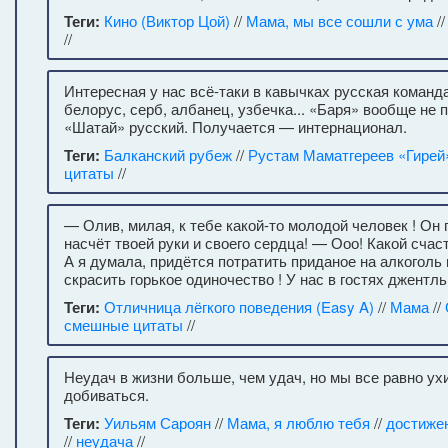
Теги:
Кино (Виктор Цой)
//
Мама, мы все сошли с ума
/
//
Интересная у нас всё-таки в кавычках русская команда
белорус, серб, албанец, узбечка... «Баря» вообще не п
«Шатай» русский. Получается — интернационал.
Теги:
Балканский рубеж
//
Рустам Маматгереев «Гирей
цитаты
//
— Олив, милая, к тебе какой-то молодой человек ! Он 
насчёт твоей руки и своего сердца! — Ооо! Какой счас
А я думала, придётся потратить приданое на алкоголь 
скрасить горькое одиночество ! У нас в гостях джентль
Теги:
Отличница лёгкого поведения (Easy A)
//
Мама
//
смешные цитаты
//
Неудач в жизни больше, чем удач, но мы все равно ух
добиваться.
Теги:
Уильям Сароян
//
Мама, я люблю тебя
//
достиже
//
неудача
//