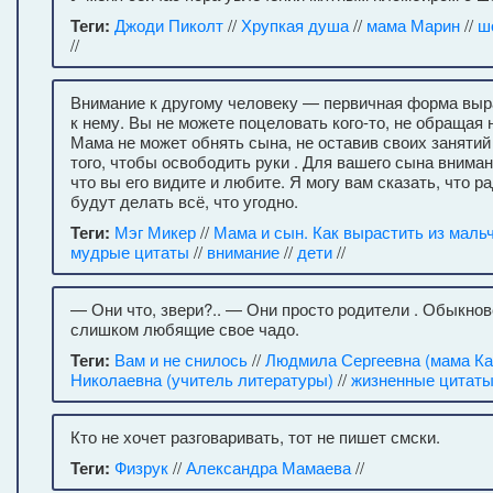
Теги:
Джоди Пиколт
//
Хрупкая душа
//
мама Марин
//
ш
//
Внимание к другому человеку — первичная форма вы
к нему. Вы не можете поцеловать кого-то, не обращая 
Мама не может обнять сына, не оставив своих заняти
того, чтобы освободить руки . Для вашего сына вниман
что вы его видите и любите. Я могу вам сказать, что р
будут делать всё, что угодно.
Теги:
Мэг Микер
//
Мама и сын. Как вырастить из маль
мудрые цитаты
//
внимание
//
дети
//
— Они что, звери?.. — Они просто родители . Обыкнов
слишком любящие свое чадо.
Теги:
Вам и не снилось
//
Людмила Сергеевна (мама Ка
Николаевна (учитель литературы)
//
жизненные цитат
Кто не хочет разговаривать, тот не пишет смски.
Теги:
Физрук
//
Александра Мамаева
//