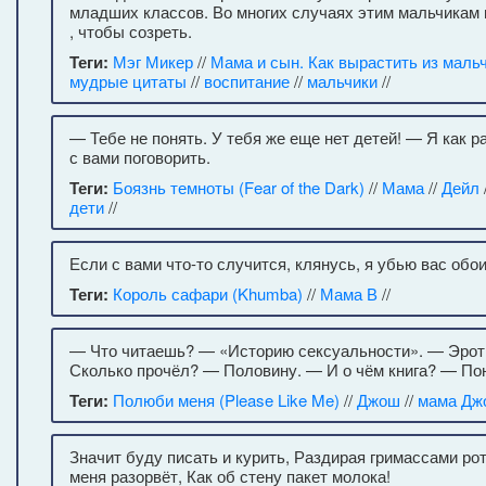
младших классов. Во многих случаях этим мальчикам 
, чтобы созреть.
Теги:
Мэг Микер
//
Мама и сын. Как вырастить из маль
мудрые цитаты
//
воспитание
//
мальчики
//
— Тебе не понять. У тебя же еще нет детей! — Я как р
с вами поговорить.
Теги:
Боязнь темноты (Fear of the Dark)
//
Мама
//
Дейл
дети
//
Если с вами что-то случится, клянусь, я убью вас обои
Теги:
Король сафари (Khumba)
//
Мама В
//
— Что читаешь? — «Историю сексуальности». — Эрот
Сколько прочёл? — Половину. — И о чём книга? — По
Теги:
Полюби меня (Please Like Me)
//
Джош
//
мама Дж
Значит буду писать и курить, Раздирая гримассами рот
меня разорвёт, Как об стену пакет молока!