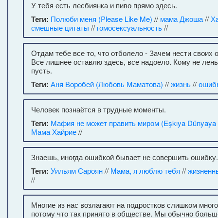
У тебя есть лесбиянка и пиво прямо здесь.
Теги:
Полюби меня (Please Like Me)
//
мама Джоша
//
Х
смешные цитаты
//
гомосексуальность
//
Отдам тебе все то, что отболело - Зачем нести своих 
Все лишнее оставлю здесь, все надоело. Кому не лень
пусть.
Теги:
Аня Воробей (Любовь Маматова)
//
жизнь
//
ошиб
Человек познаётся в трудные моменты.
Теги:
Мафия не может править миром (Eşkıya Dünyaya
Мама Хайрие
//
Знаешь, иногда ошибкой бывает не совершить ошибку.
Теги:
Уильям Сароян
//
Мама, я люблю тебя
//
жизненн
//
Многие из нас возлагают на подростков слишком много
потому что так принято в обществе. Мы обычно боль