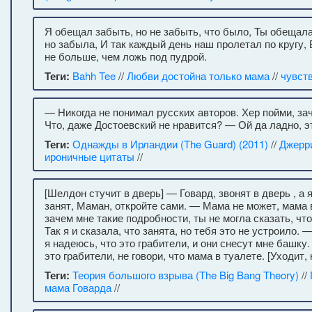
Я обещал забыть, но не забыть, что было, Ты обещала
но забыла, И так каждый день наш пролетал по кругу, 
не больше, чем ложь под пудрой.
Теги:
Bahh Tee
//
Любви достойна только мама
//
чувст
— Никогда не понимал русских авторов. Хер пойми, зач
Что, даже Достоевский не нравится? — Ой да ладно, э
Теги:
Однажды в Ирландии (The Guard) (2011)
//
Джерр
ироничные цитаты
//
[Шелдон стучит в дверь] — Говард, звонят в дверь , а 
занят, Маман, откройте сами. — Мама не может, мама 
зачем мне такие подробности, ты не могла сказать, чт
Так я и сказала, что занята, но тебя это не устроило. 
я надеюсь, что это грабители, и они снесут мне башку
это грабители, не говори, что мама в туалете. [Уходит
Теги:
Теория большого взрыва (The Big Bang Theory)
//
мама Говарда
//