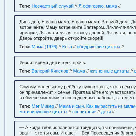
Теги:
Несчастный случай
//
Я офигеваю, мама
//
Динь-дон, Я ваша мама, Я ваша мама, Вот мой дом . Д
встречайте, Маму встречайте Впятером. Ля-ля-ля-ля-л
ярмарке, Ля-ля-ля-ля-ля, стою у дверей. Ля-ля-ля, ве
Дверь откройте, дверь откройте скорей!
Теги:
Мама (1976)
//
Коза
//
ободряющие цитаты
//
Уносит время дни и годы прочь.
Теги:
Валерий Кипелов
//
Мама
//
жизненные цитаты
//
Самому маленькому ребёнку нужно знать, что в нём н
он принадлежит к семье. Приглашайте его участвоват
в обмене мыслями, в повседневных заборах, в том, чт
Теги:
Мэг Микер
//
Мама и сын. Как вырастить из маль
мотивирующие цитаты
//
воспитание
//
дети
//
— А когда тебе исполняется тридцать, ты понимаешь, 
враг — это ты сам. И еще: — Век Просвещения благоп