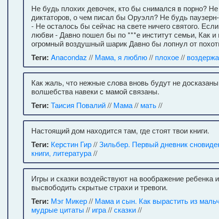
Не будь плохих девочек, кто бы снимался в порно? Не
диктаторов, о чем писал бы Оруэлл? Не будь паузерн-
- Не осталось бы сейчас на свете ничего святого. Есл
любви - Давно пошел бы по ***е институт семьи, Как и
огромный воздушный шарик Давно бы лопнул от похот
Теги:
Anacondaz
//
Мама, я люблю
//
плохое
//
воздержа
Как жаль, что нежные слова вновь будут не досказаны
волшебства навеки с мамой связаны.
Теги:
Таисия Повалий
//
Мама
//
мать
//
Настоящий дом находится там, где стоят твои книги.
Теги:
Керстин Гир
//
Зильбер. Первый дневник сновиде
книги, литература
//
Игры и сказки воздействуют на воображение ребенка 
высвободить скрытые страхи и тревоги.
Теги:
Мэг Микер
//
Мама и сын. Как вырастить из маль
мудрые цитаты
//
игра
//
сказки
//