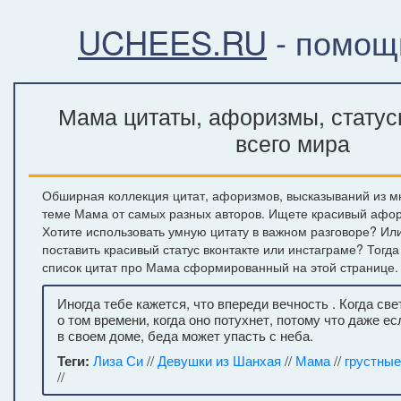
UCHEES.RU
- помощ
Мама цитаты, афоризмы, статус
всего мира
Обширная коллекция цитат, афоризмов, высказываний из м
теме Мама от самых разных авторов. Ищете красивый афор
Хотите использовать умную цитату в важном разговоре? Ил
поставить красивый статус вконтакте или инстаграме? Тогд
список цитат про Мама сформированный на этой странице.
Иногда тебе кажется, что впереди вечность . Когда све
о том времени, когда оно потухнет, потому что даже е
в своем доме, беда может упасть с неба.
Теги:
Лиза Си
//
Девушки из Шанхая
//
Мама
//
грустные
//