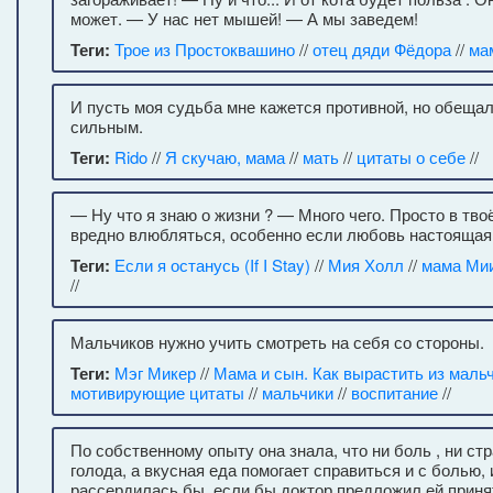
может. — У нас нет мышей! — А мы заведем!
Теги:
Трое из Простоквашино
//
отец дяди Фёдора
//
ма
И пусть моя судьба мне кажется противной, но обещал
сильным.
Теги:
Rido
//
Я скучаю, мама
//
мать
//
цитаты о себе
//
— Ну что я знаю о жизни ? — Много чего. Просто в тво
вредно влюбляться, особенно если любовь настоящая
Теги:
Если я останусь (If I Stay)
//
Мия Холл
//
мама Ми
//
Мальчиков нужно учить смотреть на себя со стороны.
Теги:
Мэг Микер
//
Мама и сын. Как вырастить из маль
мотивирующие цитаты
//
мальчики
//
воспитание
//
По собственному опыту она знала, что ни боль , ни ст
голода, а вкусная еда помогает справиться и с болью, 
рассердилась бы, если бы доктор предложил ей приня