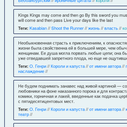
Беббанбургский
//
ироничные цитаты
//
короли
//
Kings Kings may come and then go By this sword you must
will come and then pass Live your days like the last
Теги:
Kasabian
//
Shoot the Runner
//
жизнь
//
власть
//
ко
Необыкновенная страсть к приключениям, к опасност
жизни была свойственна ей в большей мере, чем обы
женщинам. Ее душа могла порвать любые цепи; она б
уже отведавшей запретного плода, но еще не ощутивше
Теги:
О. Генри
//
Короли и капуста
//
от имени автора
//
наслаждение
//
Не будем поднимать занавес над живой картиной — с
любовники на фоне наказанного порока и для контра
комики, горничная и лакей, введенные как подачка це
с пятидесятицентовых мест.
Теги:
О. Генри
//
Короли и капуста
//
от имени автора
//
театр
//