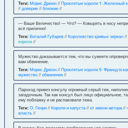
Теги:
Морис Дрюон
//
Проклятые короли 1: Железный 
//
доверие
//
близкие
//
— Ваше Величество! — Что? — Ковырять в носу непр
всё прилично!
Теги:
Виталий Губарев
//
Королевство кривых зеркал
//
короли
//
Мужество доказывается тем, что вы сумеете опроверг
вам обвинение.
Теги:
Морис Дрюон
//
Проклятые короли 5: Французска
мужество
//
обвинения
//
Пароход привез консулу огромный серый тюк, наполне
загадочным. Так как консул был лицо официальное, 
ему поблажку и не распаковали тюка.
Теги:
О. Генри
//
Короли и капуста
//
от имени автора
//
власть
//
В годину бед людскому воображению нет удержу.