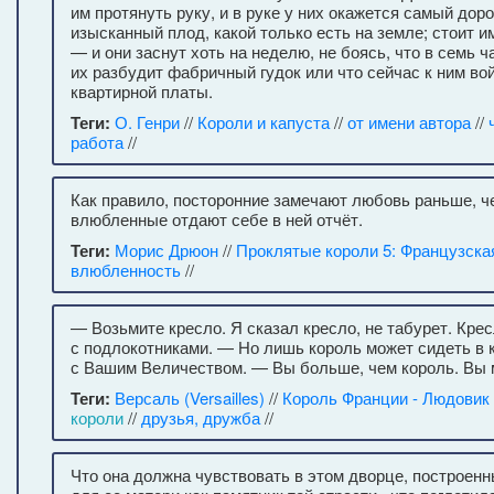
им протянуть руку, и в руке у них окажется самый дор
изысканный плод, какой только есть на земле; стоит и
— и они заснут хоть на неделю, не боясь, что в семь ч
их разбудит фабричный гудок или что сейчас к ним во
квартирной платы.
Теги:
О. Генри
//
Короли и капуста
//
от имени автора
//
работа
//
Как правило, посторонние замечают любовь раньше, ч
влюбленные отдают себе в ней отчёт.
Теги:
Морис Дрюон
//
Проклятые короли 5: Французска
влюбленность
//
— Возьмите кресло. Я сказал кресло, не табурет. Кре
с подлокотниками. — Но лишь король может сидеть в 
с Вашим Величеством. — Вы больше, чем король. Вы м
Теги:
Версаль (Versailles)
//
Король Франции - Людовик
короли
//
друзья, дружба
//
Что она должна чувствовать в этом дворце, построен