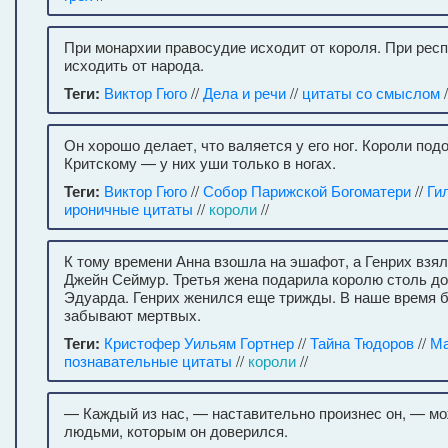
При монархии правосудие исходит от короля. При рес
исходить от народа.
Теги:
Виктор Гюго
//
Дела и речи
//
цитаты со смыслом
/
Он хорошо делает, что валяется у его ног. Короли по
Критскому — у них уши только в ногах.
Теги:
Виктор Гюго
//
Собор Парижской Богоматери
//
Ги
ироничные цитаты
//
короли
//
К тому времени Анна взошла на эшафот, а Генрих взял 
Джейн Сеймур. Третья жена подарила королю столь д
Эдуарда. Генрих женился еще трижды. В наше время б
забывают мертвых.
Теги:
Кристофер Уильям Гортнер
//
Тайна Тюдоров
//
Ма
познавательные цитаты
//
короли
//
— Каждый из нас, — наставительно произнес он, — м
людьми, которым он доверился.