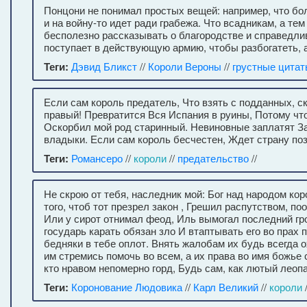
Понцони не понимал простых вещей: например, что б
и на войну-то идет ради грабежа. Что всадникам, а те
бесполезно рассказывать о благородстве и справедли
поступает в действующую армию, чтобы разбогатеть, а
Теги:
Дэвид Бликст
//
Короли Вероны
//
грустные цита
Если сам король предатель, Что взять с подданных, с
правый! Превратится Вся Испания в руины, Потому чт
Оскорбил мой род старинный. Невиновные заплатят З
владыки. Если сам король бесчестен, Ждет страну поз
Теги:
Романсеро
//
короли
//
предательство
//
Не скрою от тебя, наследник мой: Бог над народом ко
того, чтоб тот презрел закон , Грешил распутством, по
Или у сирот отнимал феод, Иль вымогал последний гро
государь карать обязан зло И втаптывать его во прах 
бедняки в тебе оплот. Внять жалобам их будь всегда 
им стремись помочь во всем, а их права во имя божье с
кто нравом непомерно горд, Будь сам, как лютый леопа
Теги:
Коронование Людовика
//
Карл Великий
//
короли