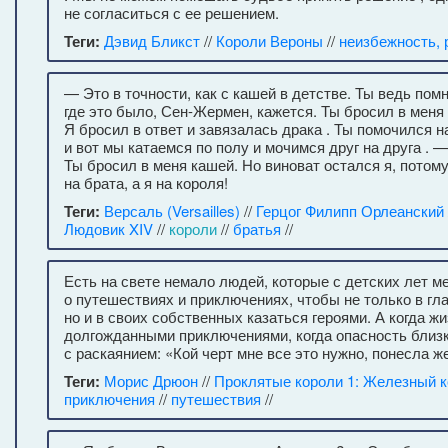
не согласиться с ее решением.
Теги:
Дэвид Бликст
//
Короли Вероны
//
неизбежность, 
— Это в точности, как с кашей в детстве. Ты ведь пом
где это было, Сен-Жермен, кажется. Ты бросил в меня
Я бросил в ответ и завязалась драка . Ты помочился на
и вот мы катаемся по полу и мочимся друг на друга . 
Ты бросил в меня кашей. Но виноват остался я, потом
на брата, а я на короля!
Теги:
Версаль (Versailles)
//
Герцог Филипп Орлеанский
Людовик XIV
//
короли
//
братья
//
Есть на свете немало людей, которые с детских лет м
о путешествиях и приключениях, чтобы не только в гл
но и в своих собственных казаться героями. А когда жи
долгожданными приключениями, когда опасность близк
с раскаянием: «Кой черт мне все это нужно, понесла ж
Теги:
Морис Дрюон
//
Проклятые короли 1: Железный 
приключения
//
путешествия
//