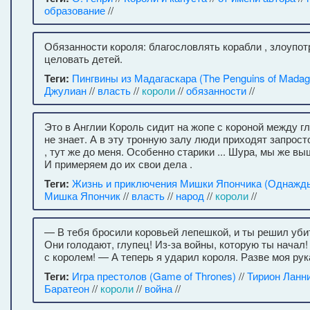
образование
//
Обязанности короля: благословлять корабли , злоупот
целовать детей.
Теги:
Пингвины из Мадагаскара (The Penguins of Madag
Джулиан
//
власть
//
короли
//
обязанности
//
Это в Англии Король сидит на жопе с короной между гл
не знает. А в эту тронную залу люди приходят запросто
, тут же до меня. Особенно старики ... Шура, мы же вы
И примеряем до их свои дела .
Теги:
Жизнь и приключения Мишки Япончика (Однажды
Мишка Япончик
//
власть
//
народ
//
короли
//
— В тебя бросили коровьей лепешкой, и ты решил убит
Они голодают, глупец! Из-за войны, которую ты начал
с королем! — А теперь я ударил короля. Разве моя ру
Теги:
Игра престолов (Game of Thrones)
//
Тирион Ланн
Баратеон
//
короли
//
война
//