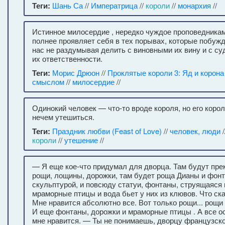
Теги:
Шань Са
//
Императрица
//
короли
//
монархия
//
Истинное милосердие , нередко чуждое проповедникам 
полнее проявляет себя в тех порывах, которые побуж
нас не раздумывая делить с виновными их вину и с су
их ответственности.
Теги:
Морис Дрюон
//
Проклятые короли 3: Яд и корона
смыслом
//
милосердие
//
Одинокий человек — что-то вроде короля, но его коро
нечем утешиться.
Теги:
Праздник любви (Feast of Love)
//
человек, люди
/
короли
//
утешение
//
— Я еще кое-что придумал для дворца. Там будут пре
рощи, лощины, дорожки, там будет роща Дианы и фонт
скульптурой, и повсюду статуи, фонтаны, струящаяся 
мраморные птицы и вода бьет у них из клювов. Что с
Мне нравится абсолютно все. Вот только рощи... рощи 
И еще фонтаны, дорожки и мраморные птицы . А все о
мне нравится. — Ты не понимаешь, дворцу французск