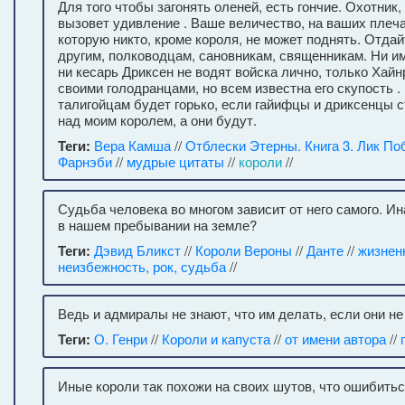
Для того чтобы загонять оленей, есть гончие. Охотник,
вызовет удивление . Ваше величество, на ваших плеч
которую никто, кроме короля, не может поднять. Отдай
другим, полководцам, сановникам, священникам. Ни и
ни кесарь Дриксен не водят войска лично, только Хай
своими голодранцами, но всем известна его скупость 
талигойцам будет горько, если гайифцы и дриксенцы 
над моим королем, а они будут.
Теги:
Вера Камша
//
Отблески Этерны. Книга 3. Лик П
Фарнэби
//
мудрые цитаты
//
короли
//
Судьба человека во многом зависит от него самого. И
в нашем пребывании на земле?
Теги:
Дэвид Бликст
//
Короли Вероны
//
Данте
//
жизнен
неизбежность, рок, судьба
//
Ведь и адмиралы не знают, что им делать, если они не
Теги:
О. Генри
//
Короли и капуста
//
от имени автора
//
Иные короли так похожи на своих шутов, что ошибитьс