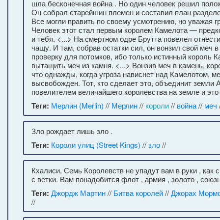
шла бесконечная война . Но один человек решил полож
Он собрал старейшин племен и составил план разделе
Все могли править по своему усмотрению, но уважая г
Человек этот стал первым королем Камелота — предк
и тебя. <...> На смертном одре Брутта повелел отнест
чащу. И там, собрав остатки сил, он вонзил свой меч 
проверку для потомков, ибо только истинный король 
вытащить меч из камня. <...> Вонзив меч в камень, ко
что однажды, когда угроза нависнет над Камелотом, м
высвобожден. Тот, кто сделает это, объединит земли 
повелителем величайшего королевства на земле и это 
Теги:
Мерлин (Merlin)
//
Мерлин
//
короли
//
война
//
меч
/
Зло рождает лишь зло .
Теги:
Короли улиц (Street Kings)
//
зло
//
Кхалиси, Семь Королевств не упадут вам в руки , как 
с ветки. Вам понадобится флот , армия , золото , союзни
Теги:
Джордж Мартин
//
Битва королей
//
Джорах Морм
//