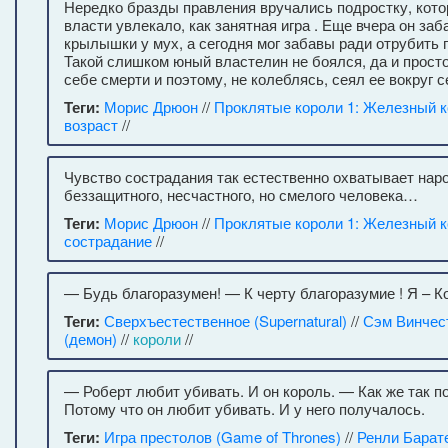
Нередко бразды правления вручались подростку, кото
власти увлекало, как занятная игра . Еще вчера он за
крылышки у мух, а сегодня мог забавы ради отрубить г
Такой слишком юный властелин не боялся, да и прост
себе смерти и поэтому, не колеблясь, сеял ее вокруг с
Теги:
Морис Дрюон
//
Проклятые короли 1: Железный 
возраст
//
Чувство сострадания так естественно охватывает нар
беззащитного, несчастного, но смелого человека…
Теги:
Морис Дрюон
//
Проклятые короли 1: Железный 
сострадание
//
— Будь благоразумен! — К черту благоразумие ! Я – К
Теги:
Сверхъестественное (Supernatural)
//
Сэм Винчес
(демон)
//
короли
//
— Роберт любит убивать. И он король. — Как же так 
Потому что он любит убивать. И у него получалось.
Теги:
Игра престолов (Game of Thrones)
//
Ренли Барат