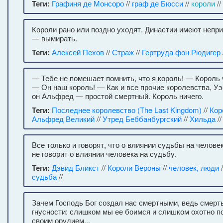
Теги:
Графиня де Монсоро
//
граф де Бюсси
//
короли
//
Короли рано или поздно уходят. Династии имеют непр
— вымирать.
Теги:
Алексей Пехов
//
Страж
//
Гертруда фон Рюдигер
— Тебе не помешает помнить, что я король! — Король 
— Он наш король! — Как и все прочие королевства, Уэ
он Альфред — простой смертный. Король ничего.
Теги:
Последнее королевство (The Last Kingdom)
//
Кор
Альфред Великий
//
Утред Беббанбургский
//
Хильда
/
Все только и говорят, что о влиянии судьбы на человек
не говорит о влиянии человека на судьбу.
Теги:
Дэвид Бликст
//
Короли Вероны
//
человек, люди
/
судьба
//
Зачем Господь Бог создал нас смертными, ведь смерт
гнусности: слишком мы ее боимся и слишком охотно п
своим орудием...