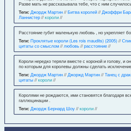
Разве мать не рассказывала тебе, что с ним случилос
Теги:
Джордж Мартин
//
Битва королей
//
Джоффри Бар
Ланнистер
//
короли
//
Расстояние губит маленькую любовь , но укрепляет б
Теги:
Проклятые короли (Les rois maudits) (2005)
//
Спи
цитаты со смыслом
//
любовь
//
расстояние
//
Короли нередко теряли вместе с короной и голову, и о
по которым для королевы должны сделать исключение
Теги:
Джордж Мартин
//
Джоржд Мартин
//
Танец с дра
цитаты
//
короли
//
Королями не рождаются, ими становятся благодаря в
галлюцинации .
Теги:
Джордж Бернард Шоу
//
короли
//