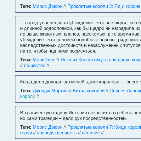
Теги:
Морис Дрюон
//
Проклятые короли 3: Яд и корона
... народ унаследовал убеждение , что все люди , не
и длинной родословной, как бы щедро ни наградила их 
не выше животных, клопов, насекомых; в то время как
убеждение , что человекоподобные вороны, рядящиеся
наследственных достоинств и незаслуженных титулов,
на то, чтобы над ними посмеяться.
Теги:
Марк Твен
//
Янки из Коннектикута при дворе кор
//
общество
//
Когда дело доходит до мечей, даже королева — всего
Теги:
Джордж Мартин
//
Битва королей
//
Серсея Ланни
короли
//
В трагическую годину История возносит на гребень ве
но сами трагедии – дело рук посредственностей.
Теги:
Морис Дрюон
//
Проклятые короли 7: Когда корол
герои
//
посредственность
//
величие
//