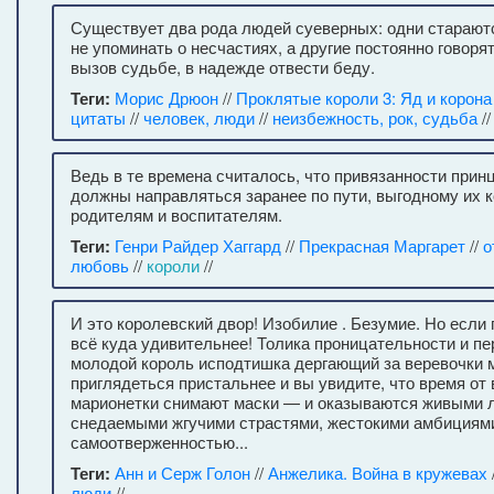
Существует два рода людей суеверных: одни стараютс
не упоминать о несчастиях, а другие постоянно говорят
вызов судьбе, в надежде отвести беду.
Теги:
Морис Дрюон
//
Проклятые короли 3: Яд и корона
цитаты
//
человек, люди
//
неизбежность, рок, судьба
//
Ведь в те времена считалось, что привязанности прин
должны направляться заранее по пути, выгодному их 
родителям и воспитателям.
Теги:
Генри Райдер Хаггард
//
Прекрасная Маргарет
//
о
любовь
//
короли
//
И это королевский двор! Изобилие . Безумие. Но если
всё куда удивительнее! Толика проницательности и п
молодой король исподтишка дергающий за веревочки м
приглядеться пристальнее и вы увидите, что время от
марионетки снимают маски — и оказываются живыми 
снедаемыми жгучими страстями, жестокими амбициями
самоотверженностью...
Теги:
Анн и Серж Голон
//
Анжелика. Война в кружевах
люди
//