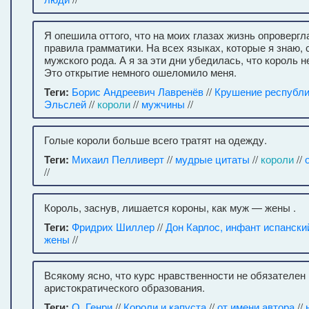
Я опешила оттого, что на моих глазах жизнь опроверг
правила грамматики. На всех языках, которые я знаю, 
мужского рода. А я за эти дни убедилась, что король н
Это открытие немного ошеломило меня.
Теги:
Борис Андреевич Лавренёв
//
Крушение республи
Эльслей
//
короли
//
мужчины
//
Голые короли больше всего тратят на одежду.
Теги:
Михаил Пелливерт
//
мудрые цитаты
//
короли
//
//
Король, заснув, лишается короны, как муж — жены .
Теги:
Фридрих Шиллер
//
Дон Карлос, инфант испански
жены
//
Всякому ясно, что курс нравственности не обязателен
аристократического образования.
Теги:
О. Генри
//
Короли и капуста
//
от имени автора
//