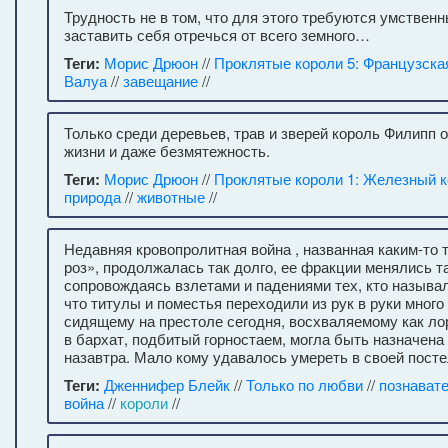
Трудность не в том, что для этого требуются умственн
заставить себя отречься от всего земного…
Теги:
Морис Дрюон
//
Проклятые короли 5: Французска
Валуа
//
завещание
//
Только среди деревьев, трав и зверей король Филипп
жизни и даже безмятежность.
Теги:
Морис Дрюон
//
Проклятые короли 1: Железный 
природа
//
животные
//
Недавняя кровопролитная война , названная каким-то
роз», продолжалась так долго, ее фракции менялись та
сопровождаясь взлетами и падениями тех, кто называ
что титулы и поместья переходили из рук в руки много 
сидящему на престоле сегодня, восхваляемому как ло
в бархат, подбитый горностаем, могла быть назначена
назавтра. Мало кому удавалось умереть в своей посте
Теги:
Дженнифер Блейк
//
Только по любви
//
познават
война
//
короли
//