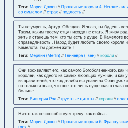
Теги:
Морис Дрюон
//
Проклятые короли 4: Негоже лил
со смыслом
//
страх
//
подлость
//
Ты не умрешь, Артур. Обещаю. Я знаю, ты будешь вел
Таким, каким твоему отцу никогда не стать. Я живу ра
жить и станешь тем, кто ты есть в душе. В Камелоте в
справедливость . Народ будет любить своего короля и
Камелота, ты должен жить !
Теги:
Мерлин (Merlin)
//
Гвиневра (Гвен)
//
короли
//
Они восхваляют его, как самого Богобоязненного, как 
королей, как одного из самых любящих мужчин, и как 
из правителей, что когда-либо вступали на Французски
но только я знаю, что все это лишь пущенная в глаза п
больше.
Теги:
Виктория Роа
//
грустные цитаты
//
короли
//
влас
Ничто так не способствует греху, как война .
Теги:
Морис Дрюон
//
Проклятые короли 5: Французска
грех
//