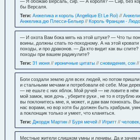
— Я обожаю Версаль, сир. — А короля? — Сир, без ко
бы Версаля.
Теги:
Анжелика и король (Angelique Et Le Roi)
//
Анжелик
Анжелика дю Плесси-Бельер
//
Король Франции - Людо
— И охота Вам бока мять на этой штуке? — Что ты по
воины, должны спать по-походному. А на этой кровати
походы, и про драконов. — Да кто видит как вы спите?
походы при вашем радикулите?
Теги:
31 июня
//
ироничные цитаты
//
сновидения, сон
/
Боги создали землю для всех людей, но потом пришли
и стальными мечами и потребовали её себе. Мои дерев
— не ешьте с них яблок. Мой ручей — не ловите в нём
мой замок, моя дочь , уберите руки , не то я отрублю и
вы поклонитесь мне, я, может, и дам вам понюхать. В
нас ворами, но вор хотя бы должен быть храбрым, ум
а поклонщик только и умеет, что кланяться.
Теги:
Джордж Мартин
//
Буря мечей
//
Игритт
//
человек
Местные жители слишком умны и ленивы. Да и зачем 