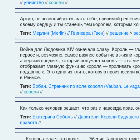
//
убийство
//
короли
//
Артур, не позволяй указывать тебе, принимай решения
своему сердцу и ты станешь тем королем, которым хо
Теги:
Мерлин (Merlin)
//
Гвиневра (Гвен)
//
решение
//
ве
Война для Людовика XIV означала славу. Король — гла
первое и, возможно, самое важное событие в жизни ко
а первый предмет, который получает король — это меч
отображает главную функцию короля — проливать кро
подданных. Это одна из клятв, которую произносили к
в Реймсе.
Теги:
Вобан. Странник по воле короля (Vauban. Le vagab
//
короли
//
Как только человек решает, что раз и навсегда прав, о
Теги:
Екатерина Соболь
//
Дарители. Короли будущего
правота
//
— Король делает что хочет. — Эйерис Таргариен тоже 