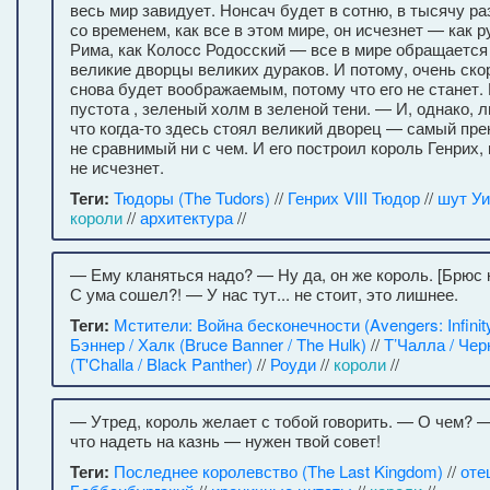
весь мир завидует. Нонсач будет в сотню, в тысячу ра
со временем, как все в этом мире, он исчезнет — как 
Рима, как Колосc Родосский — все в мире обращается 
великие дворцы великих дураков. И потому, очень ск
снова будет воображаемым, потому что его не станет.
пустота , зеленый холм в зеленой тени. — И, однако, 
что когда-то здесь стоял великий дворец — самый пре
не сравнимый ни с чем. И его построил король Генрих, 
не исчезнет.
Теги:
Тюдоры (The Tudors)
//
Генрих VIII Тюдор
//
шут У
короли
//
архитектура
//
— Ему кланяться надо? — Ну да, он же король. [Брюс 
С ума сошел?! — У нас тут... не стоит, это лишнее.
Теги:
Мстители: Война бесконечности (Avengers: Infinit
Бэннер / Халк (Bruce Banner / The Hulk)
//
Т’Чалла / Чер
(T'Challa / Black Panther)
//
Роуди
//
короли
//
— Утред, король желает с тобой говорить. — О чем? 
что надеть на казнь — нужен твой совет!
Теги:
Последнее королевство (The Last Kingdom)
//
оте