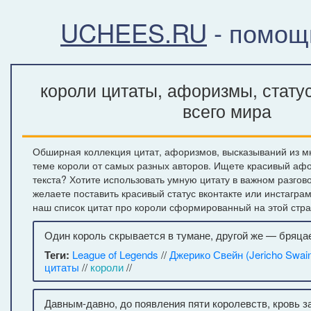
UCHEES.RU
- помощ
короли цитаты, афоризмы, стату
всего мира
Обширная коллекция цитат, афоризмов, высказываний из м
теме короли от самых разных авторов. Ищете красивый афо
текста? Хотите использовать умную цитату в важном разгов
желаете поставить красивый статус вконтакте или инстагра
наш список цитат про короли сформированный на этой стра
Один король скрывается в тумане, другой же — бряца
Теги:
League of Legends
//
Джерико Свейн (Jericho Swai
цитаты
//
короли
//
Давным-давно, до появления пяти королевств, кровь з