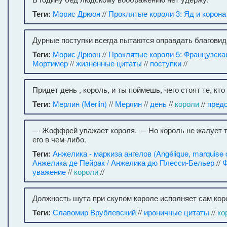
Теги:
Морис Дрюон
//
Проклятые короли 3: Яд и корона
Дурные поступки всегда пытаются оправдать благови
Теги:
Морис Дрюон
//
Проклятые короли 5: Французска
Мортимер
//
жизненные цитаты
//
поступки
//
Придет день , король, и ты поймешь, чего стоят те, кто
Теги:
Мерлин (Merlin)
//
Мерлин
//
день
//
короли
//
пред
— Жоффрей уважает короля. — Но король не жалует т
его в чем-либо.
Теги:
Анжелика - маркиза ангелов (Angélique, marquise 
Анжелика де Пейрак / Анжелика дю Плесси-Бельер
//
Ф
уважение
//
короли
//
Должность шута при скупом короле исполняет сам кор
Теги:
Славомир Врублевский
//
ироничные цитаты
//
ко