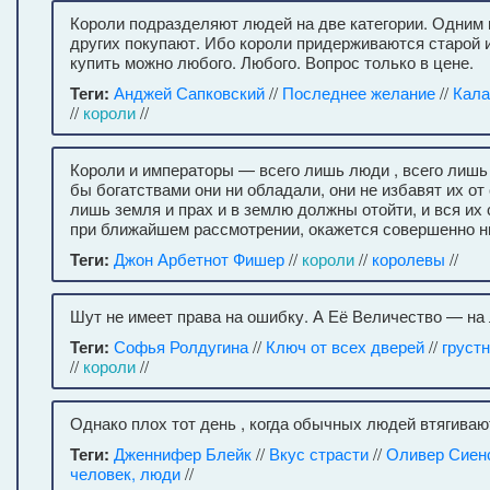
Короли подразделяют людей на две категории. Одним
других покупают. Ибо короли придерживаются старой 
купить можно любого. Любого. Вопрос только в цене.
Теги:
Анджей Сапковский
//
Последнее желание
//
Кала
//
короли
//
Короли и императоры — всего лишь люди , всего лиш
бы богатствами они ни обладали, они не избавят их от
лишь земля и прах и в землю должны отойти, и вся их 
при ближайшем рассмотрении, окажется совершенно н
Теги:
Джон Арбетнот Фишер
//
короли
//
королевы
//
Шут не имеет права на ошибку. А Её Величество — на 
Теги:
Софья Ролдугина
//
Ключ от всех дверей
//
груст
//
короли
//
Однако плох тот день , когда обычных людей втягиваю
Теги:
Дженнифер Блейк
//
Вкус страсти
//
Оливер Сиен
человек, люди
//