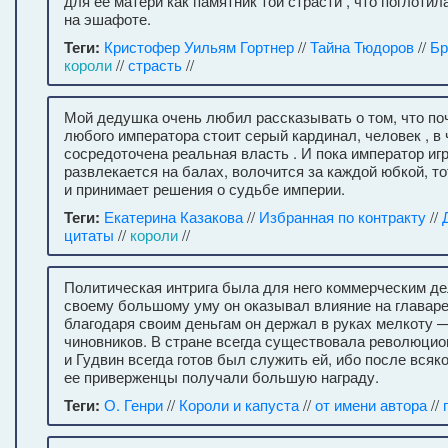
для ее матери как памятник той страсти , что поглотил
на эшафоте.
Теги:
Кристофер Уильям Гортнер
//
Тайна Тюдоров
//
Бр
короли
//
страсть
//
Мой дедушка очень любил рассказывать о том, что поч
любого императора стоит серый кардинал, человек , в 
сосредоточена реальная власть . И пока император игр
развлекается на балах, волочится за каждой юбкой, то
и принимает решения о судьбе империи.
Теги:
Екатерина Казакова
//
Избранная по контракту
//
цитаты
//
короли
//
Политическая интрига была для него коммерческим де
своему большому уму он оказывал влияние на главаре
благодаря своим деньгам он держал в руках мелкоту 
чиновников. В стране всегда существовала революцио
и Гудвин всегда готов был служить ей, ибо после вся
ее приверженцы получали большую награду.
Теги:
О. Генри
//
Короли и капуста
//
от имени автора
//