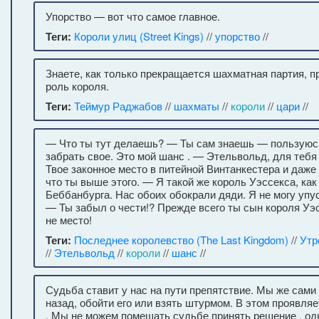
Упорство — вот что самое главное.
Теги:
Короли улиц (Street Kings)
//
упорство
//
Знаете, как только прекращается шахматная партия, п
роль короля.
Теги:
Теймур Раджабов
//
шахматы
//
короли
//
цари
//
— Что ты тут делаешь? — Ты сам знаешь — пользуюс
забрать свое. Это мой шанс . — Этельвольд, для тебя 
Твое законное место в питейной Винтанкестера и даже
что ты выше этого. — Я такой же король Уэссекса, как
Беббанбурга. Нас обоих обокрали дяди. Я не могу упус
— Ты забыл о чести!? Прежде всего ты сын короля Уэс
не место!
Теги:
Последнее королевство (The Last Kingdom)
//
Утр
//
Этельвольд
//
короли
//
шанс
//
Судьба ставит у нас на пути препятствие. Мы же сами
назад, обойти его или взять штурмом. В этом проявля
. Мы не можем помешать судьбе принять решение , о