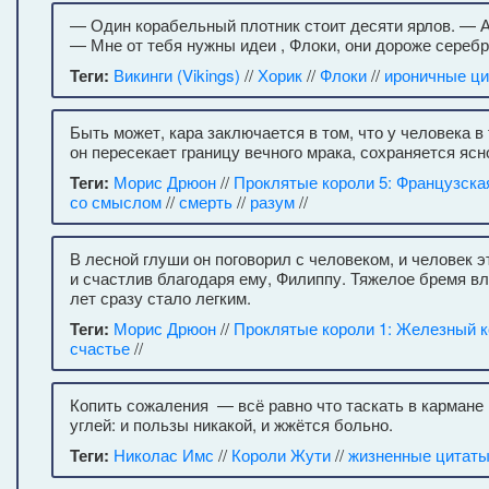
— Один корабельный плотник стоит десяти ярлов. — А
— Мне от тебя нужны идеи , Флоки, они дороже серебр
Теги:
Викинги (Vikings)
//
Хорик
//
Флоки
//
ироничные ц
Быть может, кара заключается в том, что у человека в т
он пересекает границу вечного мрака, сохраняется яс
Теги:
Морис Дрюон
//
Проклятые короли 5: Французска
со смыслом
//
смерть
//
разум
//
В лесной глуши он поговорил с человеком, и человек 
и счастлив благодаря ему, Филиппу. Тяжелое бремя в
лет сразу стало легким.
Теги:
Морис Дрюон
//
Проклятые короли 1: Железный 
счастье
//
Копить сожаления — всё равно что таскать в кармане
углей: и пользы никакой, и жжётся больно.
Теги:
Николас Имс
//
Короли Жути
//
жизненные цитат