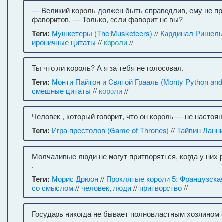
— Великий король должен быть справедлив, ему не п
фаворитов. — Только, если фаворит не вы?
Теги:
Мушкетеры (The Musketeers)
//
Кардинал Ришел
ироничные цитаты
//
короли
//
Ты что ли король? А я за тебя не голосовал.
Теги:
Монти Пайтон и Святой Грааль (Monty Python and t
смешные цитаты
//
короли
//
Человек , который говорит, что он король — не настоя
Теги:
Игра престолов (Game of Thrones)
//
Тайвин Ланн
Молчаливые люди не могут притворяться, когда у них
.
Теги:
Морис Дрюон
//
Проклятые короли 5: Французска
со смыслом
//
человек, люди
//
притворство
//
Государь никогда не бывает полновластным хозяином 