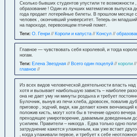
Сколько бывших студентов упустили те возможности ,
образование ! Один из лучших математиков выпуска д
года продает лотерейные билеты. В прошлом месяце 
человек , окончивший университет. Теперь он младши
на пароходе, перевозящем птичий помет.
Теги:
О. Генри
//
Короли и капуста
//
Консул
//
образова
Главное — чувствовать себя королевой, и тогда корол
ногам.
Теги:
Елена Звездная
//
Всего один поцелуй
//
короли
/
главное
//
Из всех видов человеческой деятельности власть над
хотя и вызывает наибольшую зависть – наиболее разо
она не дает уму ни минуты роздыха и требует постоян
Булочник, вынув из печи хлеба, дровосек, повалив ду
приговор , зодчий, видя, как делают конек венчающий 
положив кисть, могут хотя бы в течение одного вечера
преходящее умиротворение, даваемым доведенным до
усилием. Правители – никогда . Едва только одно пол
затруднение кажется улаженным, как уже встает другое
, когда улаживали первое, и требует к себе неотложно