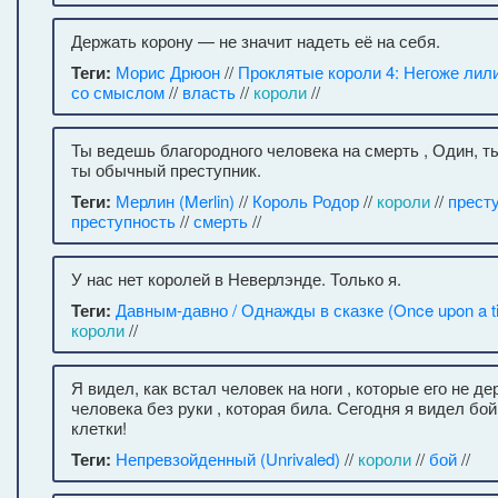
Держать корону — не значит надеть её на себя.
Теги:
Морис Дрюон
//
Проклятые короли 4: Негоже лил
со смыслом
//
власть
//
короли
//
Ты ведешь благородного человека на смерть , Один, ты
ты обычный преступник.
Теги:
Мерлин (Merlin)
//
Король Родор
//
короли
//
прест
преступность
//
смерть
//
У нас нет королей в Неверлэнде. Только я.
Теги:
Давным-давно / Однажды в сказке (Once upon a t
короли
//
Я видел, как встал человек на ноги , которые его не д
человека без руки , которая била. Сегодня я видел бо
клетки!
Теги:
Непревзойденный (Unrivaled)
//
короли
//
бой
//