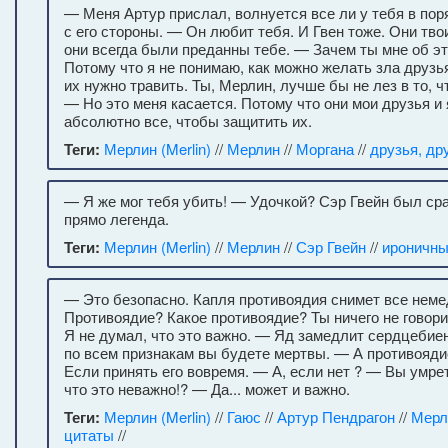
— Меня Артур прислал, волнуется все ли у тебя в пор
с его стороны. — Он любит тебя. И Гвен тоже. Они твои
они всегда были преданны тебе. — Зачем ты мне об э
Потому что я не понимаю, как можно желать зла друзь
их нужно травить. Ты, Мерлин, лучше бы не лез в то, ч
— Но это меня касается. Потому что они мои друзья и 
абсолютно все, чтобы защитить их.
Теги:
Мерлин (Merlin)
//
Мерлин
//
Моргана
//
друзья, др
— Я же мог тебя убить! — Удочкой? Сэр Гвейн был ср
прямо легенда.
Теги:
Мерлин (Merlin)
//
Мерлин
//
Сэр Гвейн
//
ироничны
— Это безопасно. Капля противоядия снимет все нем
Противоядие? Какое противоядие? Ты ничего не говор
Я не думал, что это важно. — Яд замедлит сердцебиен
по всем признакам вы будете мертвы. — А противояд
Если принять его вовремя. — А, если нет ? — Вы умре
что это неважно!? — Да... может и важно.
Теги:
Мерлин (Merlin)
//
Гаюс
//
Артур Пендрагон
//
Мерл
цитаты
//