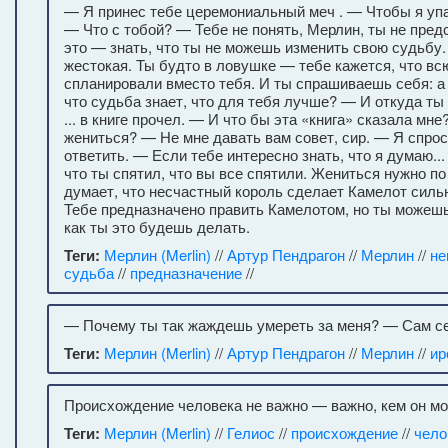
— Я принес тебе церемониальный меч . — Чтобы я упа
— Что с тобой? — Тебе не понять, Мерлин, ты не пред
это — знать, что ты не можешь изменить свою судьбу.
жестокая. Ты будто в ловушке — тебе кажется, что вс
спланировали вместо тебя. И ты спрашиваешь себя: а 
что судьба знает, что для тебя лучше? — И откуда ты
... в книге прочел. — И что бы эта «книга» сказала мне
жениться? — Не мне давать вам совет, сир. — Я спро
ответить. — Если тебе интересно знать, что я думаю..
что ты спятил, что вы все спятили. Жениться нужно по
думает, что несчастный король сделает Камелот сильн
Тебе предназначено править Камелотом, но ты можеш
как ты это будешь делать.
Теги:
Мерлин (Merlin)
//
Артур Пендрагон
//
Мерлин
//
не
судьба
//
предназначение
//
— Почему ты так жаждешь умереть за меня? — Сам с
Теги:
Мерлин (Merlin)
//
Артур Пендрагон
//
Мерлин
//
ир
Происхождение человека не важно — важно, кем он мо
Теги:
Мерлин (Merlin)
//
Гелиос
//
происхождение
//
чело