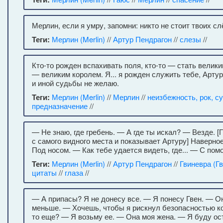
Мерлин, если я умру, запомни: никто не стоит твоих сл
Теги:
Мерлин (Merlin)
//
Артур Пендрагон
//
слезы
//
Кто-то рожден вспахивать поля, кто-то — стать велики
— великим королем. Я... я рожден служить тебе, Артур,
и иной судьбы не желаю.
Теги:
Мерлин (Merlin)
//
Мерлин
//
неизбежность, рок, с
предназначение
//
— Не знаю, где гребень. — А где ты искал? — Везде. [
с самого видного места и показывает Артуру] Наверное
Под носом. — Как тебе удается видеть, где... — С пом
Теги:
Мерлин (Merlin)
//
Артур Пендрагон
//
Гвиневра (Гв
цитаты
//
глаза
//
— А припасы? Я не донесу все. — Я понесу Гвен. — О
меньше. — Хочешь, чтобы я рискнул безопасностью ко
то еще? — Я возьму ее. — Она моя жена. — Я буду ос