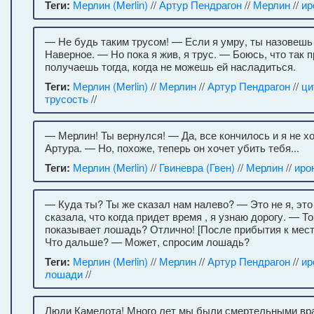
Теги:
Мерлин (Merlin)
//
Артур Пендрагон
//
Мерлин
//
ир
— Не будь таким трусом! — Если я умру, ты назовешь
Наверное. — Но пока я жив, я трус. — Боюсь, что так 
получаешь тогда, когда не можешь ей насладиться.
Теги:
Мерлин (Merlin)
//
Мерлин
//
Артур Пендрагон
//
ци
трусость
//
— Мерлин! Ты вернулся! — Да, все кончилось и я не х
Артура. — Но, похоже, теперь он хочет убить тебя...
Теги:
Мерлин (Merlin)
//
Гвиневра (Гвен)
//
Мерлин
//
иро
— Куда ты? Ты же сказал нам налево? — Это не я, эт
сказала, что когда придет время , я узнаю дорогу. — То
показывает лошадь? Отлично! [После прибытия к мест
Что дальше? — Может, спросим лошадь?
Теги:
Мерлин (Merlin)
//
Мерлин
//
Артур Пендрагон
//
ир
лошади
//
Люди Камелота! Много лет мы были смертельными вра