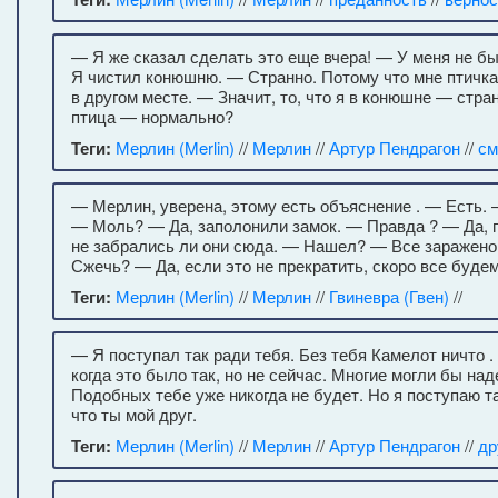
— Я же сказал сделать это еще вчера! — У меня не б
Я чистил конюшню. — Странно. Потому что мне птичка
в другом месте. — Значит, то, что я в конюшне — стра
птица — нормально?
Теги:
Мерлин (Merlin)
//
Мерлин
//
Артур Пендрагон
//
см
— Мерлин, уверена, этому есть объяснение . — Есть.
— Моль? — Да, заполонили замок. — Правда ? — Да, 
не забрались ли они сюда. — Нашел? — Все заражено.
Сжечь? — Да, если это не прекратить, скоро все будем
Теги:
Мерлин (Merlin)
//
Мерлин
//
Гвиневра (Гвен)
//
— Я поступал так ради тебя. Без тебя Камелот ничто 
когда это было так, но не сейчас. Многие могли бы над
Подобных тебе уже никогда не будет. Но я поступаю т
что ты мой друг.
Теги:
Мерлин (Merlin)
//
Мерлин
//
Артур Пендрагон
//
др