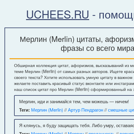
UCHEES.RU
- помощ
Мерлин (Merlin) цитаты, афориз
фразы со всего мир
Обширная коллекция цитат, афоризмов, высказываний из м
теме Мерлин (Merlin) от самых разных авторов. Ищете кра
своего текста? Хотите использовать умную цитату в важном
желаете поставить красивый статус вконтакте или инстагра
наш список цитат про Мерлин (Merlin) сформированный на 
Мерлин, иди и занимайся тем, чем можешь — ничем!
Теги:
Мерлин (Merlin)
//
Артур Пендрагон
//
смешные ци
Я клянусь, я буду защищать тебя. Либо умру, оставаяс
Теги:
Мерлин (Merlin)
//
Мерлин
//
преданность
//
вернос