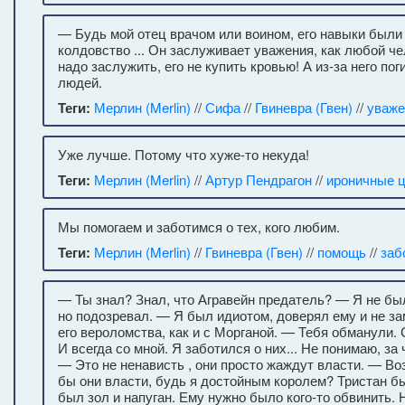
— Будь мой отец врачом или воином, его навыки были
колдовство ... Он заслуживает уважения, как любой ч
надо заслужить, его не купить кровью! А из-за него по
людей.
Теги:
Мерлин (Merlin)
//
Сифа
//
Гвиневра (Гвен)
//
уваже
Уже лучше. Потому что хуже-то некуда!
Теги:
Мерлин (Merlin)
//
Артур Пендрагон
//
ироничные 
Мы помогаем и заботимся о тех, кого любим.
Теги:
Мерлин (Merlin)
//
Гвиневра (Гвен)
//
помощь
//
заб
— Ты знал? Знал, что Агравейн предатель? — Я не бы
но подозревал. — Я был идиотом, доверял ему и не з
его вероломства, как и с Морганой. — Тебя обманули.
И всегда со мной. Я заботился о них... Не понимаю, за 
— Это не ненависть , они просто жаждут власти. — В
бы они власти, будь я достойным королем? Тристан б
был зол и напуган. Ему нужно было кого-то обвинить. 