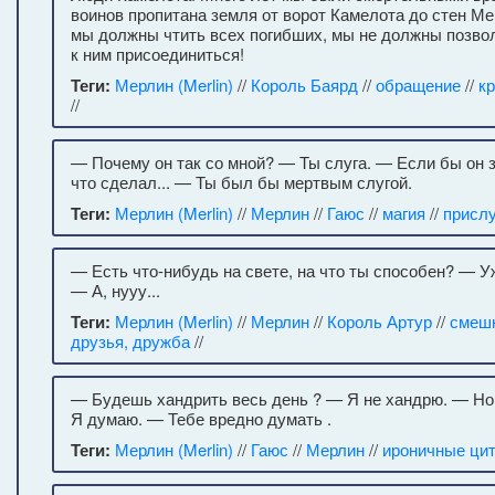
воинов пропитана земля от ворот Камелота до стен Ме
мы должны чтить всех погибших, мы не должны позво
к ним присоединиться!
Теги:
Мерлин (Merlin)
//
Король Баярд
//
обращение
//
к
//
— Почему он так со мной? — Ты слуга. — Если бы он зн
что сделал... — Ты был бы мертвым слугой.
Теги:
Мерлин (Merlin)
//
Мерлин
//
Гаюс
//
магия
//
прислу
— Есть что-нибудь на свете, на что ты способен? — У
— А, нууу...
Теги:
Мерлин (Merlin)
//
Мерлин
//
Король Артур
//
смеш
друзья, дружба
//
— Будешь хандрить весь день ? — Я не хандрю. — Н
Я думаю. — Тебе вредно думать .
Теги:
Мерлин (Merlin)
//
Гаюс
//
Мерлин
//
ироничные ци