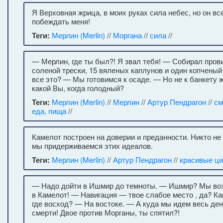
Я Верховная жрица, в моих руках сила небес, но он в
побеждать меня!
Теги:
Мерлин (Merlin)
//
Моргана
//
сила
//
— Мерлин, где ты был?! Я звал тебя! — Собирал пров
соленой трески, 15 вяленых каплунов и один копченый
все это? — Мы готовимся к осаде. — Но не к банкету 
какой Вы, когда голодный?
Теги:
Мерлин (Merlin)
//
Мерлин
//
Артур Пендрагон
//
см
еда, пища
//
Камелот построен на доверии и преданности. Никто не 
мы придерживаемся этих идеалов.
Теги:
Мерлин (Merlin)
//
Артур Пендрагон
//
красивые ц
— Надо дойти в Ишмир до темноты. — Ишмир? Мы во
в Камелот! — Навигация — твое слабое место , да? Ка
где восход? — На востоке. — А куда мы идем весь де
смерти! Двое против Морганы, ты спятил?!