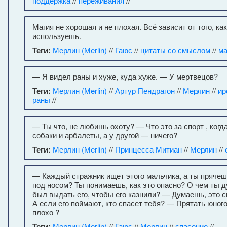
поддержка
//
переживания
//
Магия не хорошая и не плохая. Всё зависит от того, как
используешь.
Теги:
Мерлин (Merlin)
//
Гаюс
//
цитаты со смыслом
//
ма
— Я видел раны и хуже, куда хуже. — У мертвецов?
Теги:
Мерлин (Merlin)
//
Артур Пендрагон
//
Мерлин
//
ир
раны
//
— Ты что, не любишь охоту? — Что это за спорт , когд
собаки и арбалеты, а у другой — ничего?
Теги:
Мерлин (Merlin)
//
Принцесса Митиан
//
Мерлин
//
— Каждый стражник ищет этого мальчика, а ты прячешь
под носом? Ты понимаешь, как это опасно? О чем ты
был выдать его, чтобы его казнили? — Думаешь, это 
А если его поймают, кто спасет тебя? — Прятать юно
плохо ?
Теги:
Мерлин (Merlin)
//
Гаюс
//
Мерлин
//
спасение
//