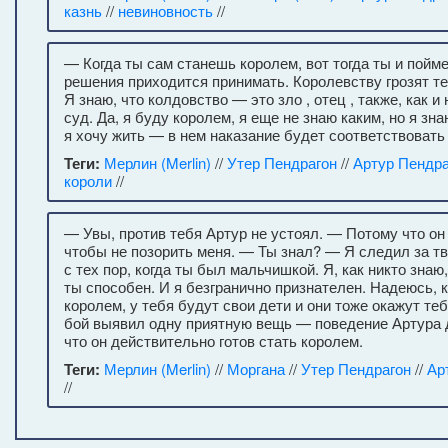
казнь
//
невиновность
//
— Когда ты сам станешь королем, вот тогда ты и пойме
решения приходится принимать. Королевству грозят т
Я знаю, что колдовство — это зло , отец , также, как 
суд. Да, я буду королем, я еще не знаю каким, но я зн
я хочу жить — в нем наказание будет соответствовать
Теги:
Мерлин (Merlin)
//
Утер Пендрагон
//
Артур Пендра
короли
//
— Увы, против тебя Артур не устоял. — Потому что он
чтобы не позорить меня. — Ты знал? — Я следил за т
с тех пор, когда ты был мальчишкой. Я, как никто знаю,
ты способен. И я безгранично признателен. Надеюсь, 
королем, у тебя будут свои дети и они тоже окажут те
бой выявил одну приятную вещь — поведение Артура 
что он действительно готов стать королем.
Теги:
Мерлин (Merlin)
//
Моргана
//
Утер Пендрагон
//
Ар
//