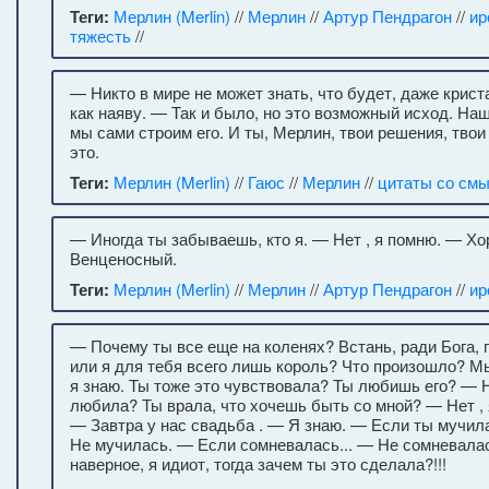
Теги:
Мерлин (Merlin)
//
Мерлин
//
Артур Пендрагон
//
ир
тяжесть
//
— Никто в мире не может знать, что будет, даже крист
как наяву. — Так и было, но это возможный исход. Н
мы сами строим его. И ты, Мерлин, твои решения, твои
это.
Теги:
Мерлин (Merlin)
//
Гаюс
//
Мерлин
//
цитаты со см
— Иногда ты забываешь, кто я. — Нет , я помню. — Хо
Венценосный.
Теги:
Мерлин (Merlin)
//
Мерлин
//
Артур Пендрагон
//
ир
— Почему ты все еще на коленях? Встань, ради Бога, 
или я для тебя всего лишь король? Что произошло? М
я знаю. Ты тоже это чувствовала? Ты любишь его? — Н
любила? Ты врала, что хочешь быть со мной? — Нет , 
— Завтра у нас свадьба . — Я знаю. — Если ты мучила
Не мучилась. — Если сомневалась... — Не сомневалас
наверное, я идиот, тогда зачем ты это сделала?!!!