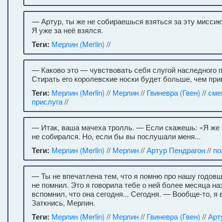
— Артур, ты же не собираешься взяться за эту мисси
Я уже за неё взялся.
Теги:
Мерлин (Merlin)
//
— Каково это — чувствовать себя слугой наследного
Стирать его королевские носки будет больше, чем при
Теги:
Мерлин (Merlin)
//
Мерлин
//
Гвиневра (Гвен)
//
сме
прислуга
//
— Итак, ваша мачеха тролль. — Если скажешь: «Я же г
не собирался. Но, если бы вы послушали меня...
Теги:
Мерлин (Merlin)
//
Мерлин
//
Артур Пендрагон
//
по
— Ты не впечатлена тем, что я помню про нашу годов
не помнил. Это я говорила тебе о ней более месяца наз
вспомнил, что она сегодня... Сегодня. — Вообще-то, я
Заткнись, Мерлин.
Теги:
Мерлин (Merlin)
//
Мерлин
//
Гвиневра (Гвен)
//
Арт