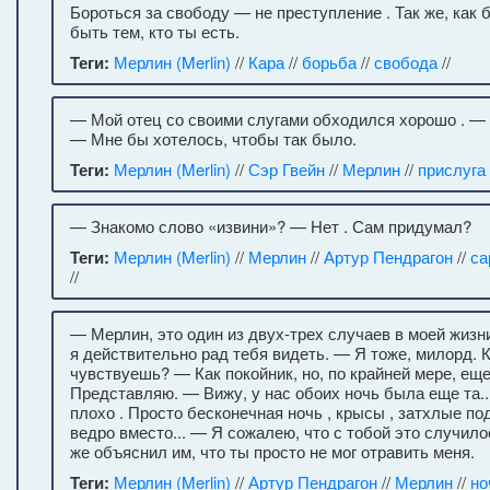
Бороться за свободу — не преступление . Так же, как 
быть тем, кто ты есть.
Теги:
Мерлин (Merlin)
//
Кара
//
борьба
//
свобода
//
— Мой отец со своими слугами обходился хорошо . — 
— Мне бы хотелось, чтобы так было.
Теги:
Мерлин (Merlin)
//
Сэр Гвейн
//
Мерлин
//
прислуга
— Знакомо слово «извини»? — Нет . Сам придумал?
Теги:
Мерлин (Merlin)
//
Мерлин
//
Артур Пендрагон
//
са
//
— Мерлин, это один из двух-трех случаев в моей жизни
я действительно рад тебя видеть. — Я тоже, милорд. 
чувствуешь? — Как покойник, но, по крайней мере, ещ
Представляю. — Вижу, у нас обоих ночь была еще та..
плохо . Просто бесконечная ночь , крысы , затхлые п
ведро вместо... — Я сожалею, что с тобой это случилос
же объяснил им, что ты просто не мог отравить меня.
Теги:
Мерлин (Merlin)
//
Артур Пендрагон
//
Мерлин
//
но