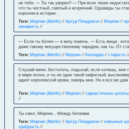
не тебя. — Ты так уверен? — При всех твоих недостатк
что ты честный, смелый и искренний. Однажды ты ст
королем в истории .
Теги:
Мерлин (Merlin)
//
Артур Пендрагон
//
Мерлин
//
пр
ненависть
//
— Если ты болен — я могу помочь. — Есть вещи , ко
даже такому могущественному чародею, как ты. От ста
Теги:
Мерлин (Merlin)
//
Мерлин
//
Килгарра
//
старость
/
Слушай меня, бестолочь, подыхай, если хочешь, мне 
в мире полно, и ты не один такой пафосный, высокоме
идиот королевской крови, поверь мне. Но я все же да
.
Теги:
Мерлин (Merlin)
//
Мерлин
//
саркастичные цитаты
//
Ты смел, Мерлин... Между битвами.
Теги:
Мерлин (Merlin)
//
Артур Пендрагон
//
смешные ци
храбрость
//