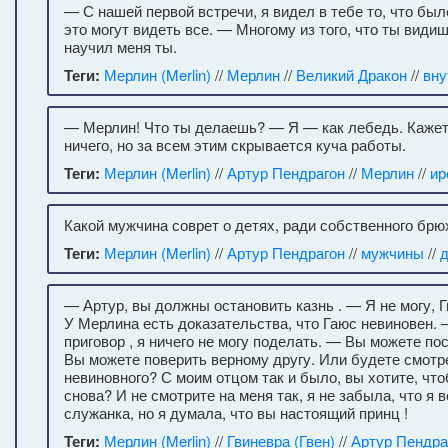
— С нашей первой встречи, я видел в тебе то, что был
это могут видеть все. — Многому из того, что ты видиш
научил меня ты.
Теги:
Мерлин (Merlin)
//
Мерлин
//
Великий Дракон
//
вну
— Мерлин! Что ты делаешь? — Я — как лебедь. Кажетс
ничего, но за всем этим скрывается куча работы.
Теги:
Мерлин (Merlin)
//
Артур Пендрагон
//
Мерлин
//
ир
Какой мужчина соврет о детях, ради собственного брю
Теги:
Мерлин (Merlin)
//
Артур Пендрагон
//
мужчины
//
д
— Артур, вы должны остановить казнь . — Я не могу, 
У Мерлина есть доказательства, что Гаюс невиновен.
приговор , я ничего не могу поделать. — Вы можете по
Вы можете поверить верному другу. Или будете смотре
невиновного? С моим отцом так и было, вы хотите, чт
снова? И не смотрите на меня так, я не забыла, что я 
служанка, но я думала, что вы настоящий принц !
Теги:
Мерлин (Merlin)
//
Гвиневра (Гвен)
//
Артур Пендра