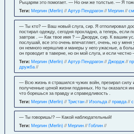
Рыцарям это помогает. — Но они же толстые. — Я тож
Теги:
Мерлин (Merlin)
//
Артур Пендрагон
//
Мерлин
//
см
— Ты кто? — Ваш новый слуга, сир. Я отполировал дос
постирал одежду, сегодня прохладно, а теперь, если п
завтрак . — Как твое имя ? — Джордж, сир. К вашим у
послушай, все это очень впечатляет, очень, но у меня 
он немного неряшлив и манеры у него ужасные, а бол
он проводит в таверне, но он мой слуга, и если честно
Теги:
Мерлин (Merlin)
//
Артур Пендрагон
//
Джордж
//
пр
дружба
//
— Всю жизнь я страшился чужих войн, презирал силу и
полученные ценой жизни поданных. Но ты оказался ин
что борешься за правду и справедливость .
Теги:
Мерлин (Merlin)
//
Тристан
//
Изольда
//
правда
//
с
— Ты говоришь!? — Какой наблюдательный!
Теги:
Мерлин (Merlin)
//
Мерлин
//
Гоблин
//