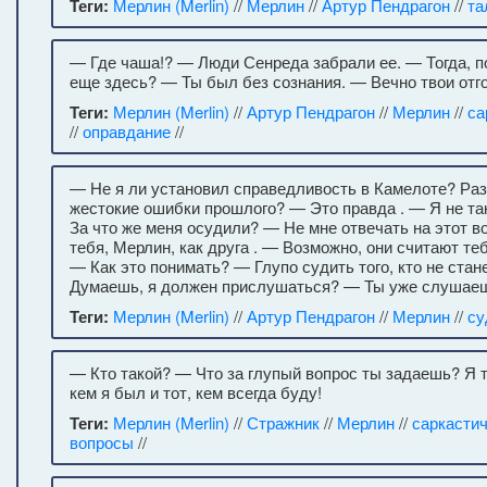
Теги:
Мерлин (Merlin)
//
Мерлин
//
Артур Пендрагон
//
та
— Где чаша!? — Люди Сенреда забрали ее. — Тогда, п
еще здесь? — Ты был без сознания. — Вечно твои отго
Теги:
Мерлин (Merlin)
//
Артур Пендрагон
//
Мерлин
//
са
//
оправдание
//
— Не я ли установил справедливость в Камелоте? Раз
жестокие ошибки прошлого? — Это правда . — Я не тако
За что же меня осудили? — Не мне отвечать на этот в
тебя, Мерлин, как друга . — Возможно, они считают те
— Как это понимать? — Глупо судить того, кто не ста
Думаешь, я должен прислушаться? — Ты уже слушае
Теги:
Мерлин (Merlin)
//
Артур Пендрагон
//
Мерлин
//
су
— Кто такой? — Что за глупый вопрос ты задаешь? Я тот
кем я был и тот, кем всегда буду!
Теги:
Мерлин (Merlin)
//
Стражник
//
Мерлин
//
саркасти
вопросы
//