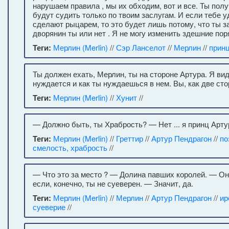
нарушаем правила , мы их обходим, вот и все. Ты пол
будут судить только по твоим заслугам. И если тебе у
сделают рыцарем, то это будет лишь потому, что ты з
дворянин ты или нет . Я не могу изменить здешние пор
Теги:
Мерлин (Merlin)
//
Сэр Ланселот
//
Мерлин
//
прин
Ты должен ехать, Мерлин, ты на стороне Артура. Я вид
нуждается и как ты нуждаешься в нем. Вы, как две ст
Теги:
Мерлин (Merlin)
//
Хунит
//
— Должно быть, ты Храбрость? — Нет ... я принц Арту
Теги:
Мерлин (Merlin)
//
Греттир
//
Артур Пендрагон
//
по
смелость, храбрость
//
— Что это за место ? — Долина павших королей. — Он
если, конечно, ты не суеверен. — Значит, да.
Теги:
Мерлин (Merlin)
//
Мерлин
//
Артур Пендрагон
//
ир
суеверие
//