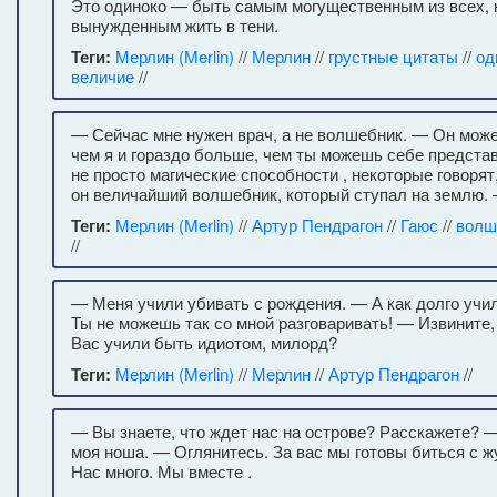
Это одиноко — быть самым могущественным из всех, к
вынужденным жить в тени.
Теги:
Мерлин (Merlin)
//
Мерлин
//
грустные цитаты
//
од
величие
//
— Сейчас мне нужен врач, а не волшебник. — Он може
чем я и гораздо больше, чем ты можешь себе представ
не просто магические способности , некоторые говорят
он величайший волшебник, который ступал на землю. 
Теги:
Мерлин (Merlin)
//
Артур Пендрагон
//
Гаюс
//
волш
//
— Меня учили убивать с рождения. — А как долго уч
Ты не можешь так со мной разговаривать! — Извините,
Вас учили быть идиотом, милорд?
Теги:
Мерлин (Merlin)
//
Мерлин
//
Артур Пендрагон
//
— Вы знаете, что ждет нас на острове? Расскажете? 
моя ноша. — Оглянитесь. За вас мы готовы биться с ж
Нас много. Мы вместе .