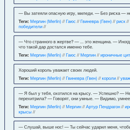
— Вы затеяли опасную игру, миледи. — Без риска — н
Теги:
Мерлин (Merlin)
//
Гаюс
//
Гвиневра (Гвен)
//
риск
//
победители
//
— Что странного в жертве? — ... это женщина. — Иног
что такой дар достался именно тебе.
Теги:
Мерлин (Merlin)
//
Гаюс
//
Мерлин
//
ироничные ци
Хороший король уважает своих людей.
Теги:
Мерлин (Merlin)
//
Гвиневра (Гвен)
//
короли
//
уваж
— Я был у тебя, охотился на крысу. — Успешно? — Не
перехитрила? — Говорят, они умные. — Видимо, умнее
Теги:
Мерлин (Merlin)
//
Мерлин
//
Артур Пендрагон
//
ир
крысы
//
— Слушай, выше нос! — Ты сейчас ударил меня, что