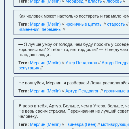
Теги:
Мерлин (Merlin)
//
Мордред
//
власть
//
любовь
//
Как человек может настолько постареть и так мало из
Теги:
Мерлин (Merlin)
//
ироничные цитаты
//
старость
/
изменения, перемены
//
— Я лучше умру от голода, чем буду просить у соседе
королевства? У тебя что, нет гордости? — Я не думаю 
голодают люди .
Теги:
Мерлин (Merlin)
//
Утер Пендрагон
//
Артур Пендра
репутация
//
Не волнуйся, Мерлин, я разберусь! Лежи, располагайс
Теги:
Мерлин (Merlin)
//
Артур Пендрагон
//
ироничные 
Я верю в тебя, Артур. Больше, чем в Утера, больше, ч
Не верь своим страхам. Переживания не лучший сове
человеку.
Теги:
Мерлин (Merlin)
//
Гвиневра (Гвен)
//
мотивирующи