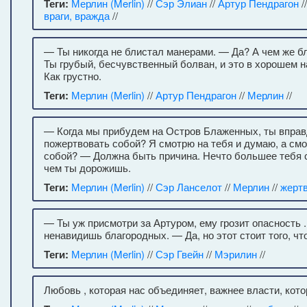
Теги:
Мерлин (Merlin)
//
Сэр Элиан
//
Артур Пендрагон
/
враги, вражда
//
— Ты никогда не блистал манерами. — Да? А чем же 
Ты грубый, бесчувственный болван, и это в хорошем 
Как грустно.
Теги:
Мерлин (Merlin)
//
Артур Пендрагон
//
Мерлин
//
— Когда мы прибудем на Остров Блаженных, ты вправ
пожертвовать собой? Я смотрю на тебя и думаю, а смо
собой? — Должна быть причина. Нечто большее тебя с
чем ты дорожишь.
Теги:
Мерлин (Merlin)
//
Сэр Ланселот
//
Мерлин
//
жерт
— Ты уж присмотри за Артуром, ему грозит опасность 
ненавидишь благородных. — Да, но этот стоит того, чт
Теги:
Мерлин (Merlin)
//
Сэр Гвейн
//
Мэрилин
//
Любовь , которая нас объединяет, важнее власти, кот