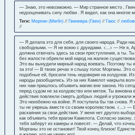
— Знаю, это невозможно. — Мир странное место , Гвин
недооценивать силу любви . Я видел, как она многое м
Теги:
Мерлин (Merlin)
//
Гвиневра (Гвен)
//
Гаюс
//
любов
//
— Я делала это для себя, для своего народа. Ради на
свободными. — Я не воюю с друидами. <...> — Не я, А
должна отвечать здесь за свои преступления, а ты. Ты
без жалости обрекли мой народ на жалкое существова
Это вы вынудили мирный народ воевать. Поэтому ты и
за это! — В твоих речах я слышу голос Морганы. Это о
подобные ей, бросили тень недоверия на колдунов. Из
народы разобщились. Из-за них Камелот накрыла волн
них нам пришлось объявить магию вне закона. Но сего
перед судом не за колдовство или мятеж. Ты виновна в
действия повлекли смерть добрых людей и угрожали ж
Это неизбежно на войне. Я поступила бы так снова. Я 
ты не умрешь вместе со своим королевством. <...> — В
раскаяния за свои действия. У меня нет другого выбор
как объявить тебя врагом Камелота. Согласно закону, 
тебя заберут из камеры и повесят. — Делай, что хоч
Морганы это не остановит! Твой конец близок! Единств
я жалею, что не увижу его!