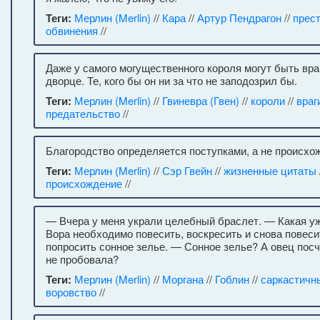
Теги:
Мерлин (Merlin)
//
Кара
//
Артур Пендрагон
//
прес
обвинения
//
Даже у самого могущественного короля могут быть вра
дворце. Те, кого бы он ни за что не заподозрил бы.
Теги:
Мерлин (Merlin)
//
Гвиневра (Гвен)
//
короли
//
враг
предательство
//
Благородство определяется поступками, а не происхо
Теги:
Мерлин (Merlin)
//
Сэр Гвейн
//
жизненные цитаты
происхождение
//
— Вчера у меня украли целебный браслет. — Какая уж
Вора необходимо повесить, воскресить и снова повеси
попросить сонное зелье. — Сонное зелье? А овец пос
не пробовала?
Теги:
Мерлин (Merlin)
//
Моргана
//
Гоблин
//
саркастичн
воровство
//