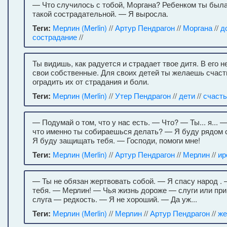
— Что случилось с тобой, Моргана? Ребенком ты была
такой сострадательной. — Я выросла.
Теги:
Мерлин (Merlin)
//
Артур Пендрагон
//
Моргана
//
д
сострадание
//
Ты видишь, как радуется и страдает твое дитя. В его 
свои собственные. Для своих детей ты желаешь счаст
оградить их от страдания и боли.
Теги:
Мерлин (Merlin)
//
Утер Пендрагон
//
дети
//
счаст
— Подумай о том, что у нас есть. — Что? — Ты... я... 
что именно ты собираешься делать? — Я буду рядом с
Я буду защищать тебя. — Господи, помоги мне!
Теги:
Мерлин (Merlin)
//
Артур Пендрагон
//
Мерлин
//
ир
— Ты не обязан жертвовать собой. — Я спасу народ .
тебя. — Мерлин! — Чья жизнь дороже — слуги или пр
слуга — редкость. — Я не хороший. — Да уж...
Теги:
Мерлин (Merlin)
//
Мерлин
//
Артур Пендрагон
//
же