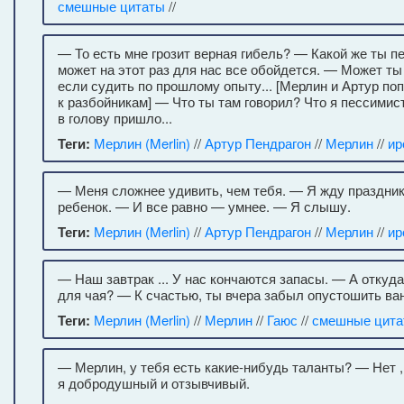
смешные цитаты
//
— То есть мне грозит верная гибель? — Какой же ты пе
может на этот раз для нас все обойдется. — Может ты 
если судить по прошлому опыту... [Мерлин и Артур по
к разбойникам] — Что ты там говорил? Что я пессимис
в голову пришло...
Теги:
Мерлин (Merlin)
//
Артур Пендрагон
//
Мерлин
//
ир
— Меня сложнее удивить, чем тебя. — Я жду праздни
ребенок. — И все равно — умнее. — Я слышу.
Теги:
Мерлин (Merlin)
//
Артур Пендрагон
//
Мерлин
//
ир
— Наш завтрак ... У нас кончаются запасы. — А откуда
для чая? — К счастью, ты вчера забыл опустошить ван
Теги:
Мерлин (Merlin)
//
Мерлин
//
Гаюс
//
смешные цита
— Мерлин, у тебя есть какие-нибудь таланты? — Нет ,
я добродушный и отзывчивый.