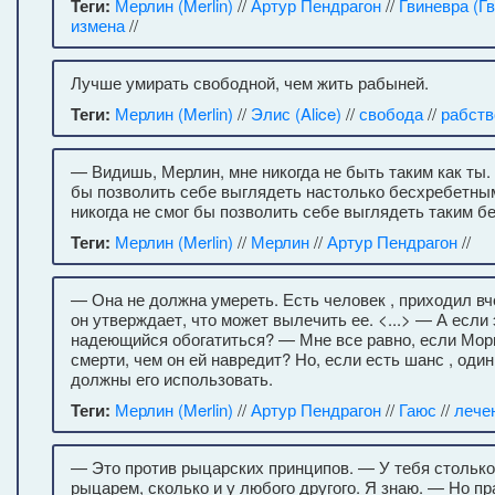
Теги:
Мерлин (Merlin)
//
Артур Пендрагон
//
Гвиневра (Гв
измена
//
Лучше умирать свободной, чем жить рабыней.
Теги:
Мерлин (Merlin)
//
Элис (Alice)
//
свобода
//
рабств
— Видишь, Мерлин, мне никогда не быть таким как ты. 
бы позволить себе выглядеть настолько бесхребетным
никогда не смог бы позволить себе выглядеть таким 
Теги:
Мерлин (Merlin)
//
Мерлин
//
Артур Пендрагон
//
— Она не должна умереть. Есть человек , приходил вч
он утверждает, что может вылечить ее. <...> — А если
надеющийся обогатиться? — Мне все равно, если Морг
смерти, чем он ей навредит? Но, если есть шанс , оди
должны его использовать.
Теги:
Мерлин (Merlin)
//
Артур Пендрагон
//
Гаюс
//
лече
— Это против рыцарских принципов. — У тебя столько
рыцарем, сколько и у любого другого. Я знаю. — Но п