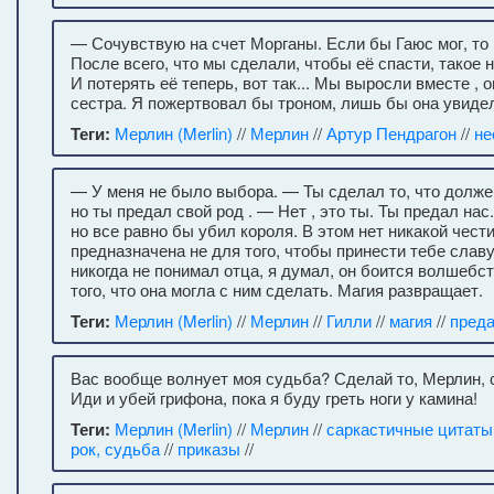
— Сочувствую на счет Морганы. Если бы Гаюс мог, то
После всего, что мы сделали, чтобы её спасти, такое н
И потерять её теперь, вот так... Мы выросли вместе , 
сестра. Я пожертвовал бы троном, лишь бы она увидел
Теги:
Мерлин (Merlin)
//
Мерлин
//
Артур Пендрагон
//
не
— У меня не было выбора. — Ты сделал то, что долже
но ты предал свой род . — Нет , это ты. Ты предал нас
но все равно бы убил короля. В этом нет никакой чест
предназначена не для того, чтобы принести тебе славу
никогда не понимал отца, я думал, он боится волшебст
того, что она могла с ним сделать. Магия развращает.
Теги:
Мерлин (Merlin)
//
Мерлин
//
Гилли
//
магия
//
преда
Вас вообще волнует моя судьба? Сделай то, Мерлин, 
Иди и убей грифона, пока я буду греть ноги у камина!
Теги:
Мерлин (Merlin)
//
Мерлин
//
саркастичные цитаты
рок, судьба
//
приказы
//