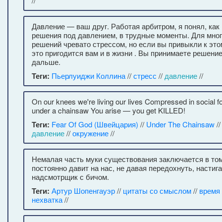
//
Давление — ваш друг. Работая арбитром, я понял, как
решения под давлением, в трудные моменты. Для мног
решений чревато стрессом, но если вы привыкли к это
это пригодится вам и в жизни . Вы принимаете решение
дальше.
Теги:
Пьерлуиджи Коллина
//
стресс
//
давление
//
On our knees we're living our lives Compressed in social forc
under a chainsaw You arise — you get KILLED!
Теги:
Fear Of God (Швейцария)
//
Under The Chainsaw
/
давление
//
окружение
//
Немалая часть муки существования заключается в том
постоянно давит на нас, не давая передохнуть, настига
надсмотрщик с бичом.
Теги:
Артур Шопенгауэр
//
цитаты со смыслом
//
время
нехватка
//