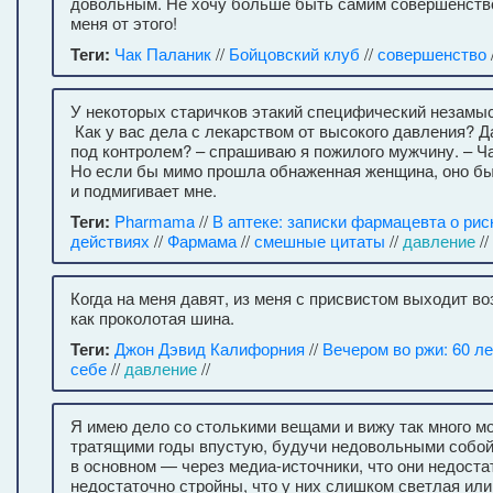
довольным. Не хочу больше быть самим совершенство
меня от этого!
Теги:
Чак Паланик
//
Бойцовский клуб
//
совершенство
У некоторых старичков этакий специфический незам
Как у вас дела с лекарством от высокого давления? 
под контролем? – спрашиваю я пожилого мужчину. – Ча
Но если бы мимо прошла обнаженная женщина, оно бы
и подмигивает мне.
Теги:
Pharmama
//
В аптеке: записки фармацевта о рис
действиях
//
Фармама
//
смешные цитаты
//
давление
//
Когда на меня давят, из меня с присвистом выходит в
как проколотая шина.
Теги:
Джон Дэвид Калифорния
//
Вечером во ржи: 60 ле
себе
//
давление
//
Я имею дело со столькими вещами и вижу так много м
тратящими годы впустую, будучи недовольными собой.
в основном — через медиа-источники, что они недоста
недостаточно стройны, что у них слишком светлая ил