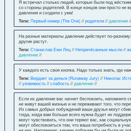
Я встречал столько людей, которые были под жёстки
со стороны родителей. В конце концов они просто не
давления и сходили с ума!
Теги:
Первый номер (The One)
//
родители
//
давление
/
На разные материалы давление действует по-разному:
другие растут.
Теги:
Станислав Ежи Лец
//
Непричёсанные мысли
//
ж
давление
//
У каждого есть своя кнопка. Надо только знать, где на
Теги:
Вердикт за деньги (Runaway Jury)
//
Николас Исте
//
уязвимость
//
слабость
//
давление
//
Если их давление вас начнет беспокоить, напомните се
не живут вашей жизнью и не переживают того, что пер
Из самых добрых побуждений ваши друзья могут сбива
тогда, когда вам больше всего нужна будет их поддер
могут чувствовать, что они теряют вас, как социальну
могут обеспокоиться тем, что ваша потребность в уча
на них. Напоминаю, какими добрыми бы ни были их по