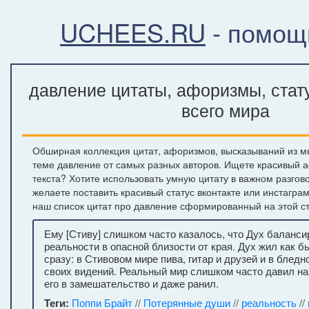
UCHEES.RU
- помощ
давление цитаты, афоризмы, стат
всего мира
Обширная коллекция цитат, афоризмов, высказываний из м
теме давление от самых разных авторов. Ищете красивый 
текста? Хотите использовать умную цитату в важном разгов
желаете поставить красивый статус вконтакте или инстагра
наш список цитат про давление сформированный на этой с
Ему [Стиву] слишком часто казалось, что Дух баланси
реальности в опасной близости от края. Дух жил как б
сразу: в Стивовом мире пива, гитар и друзей и в блед
своих видений. Реальный мир слишком часто давил на
его в замешательство и даже ранил.
Теги:
Поппи Брайт
//
Потерянные души
//
реальность
//