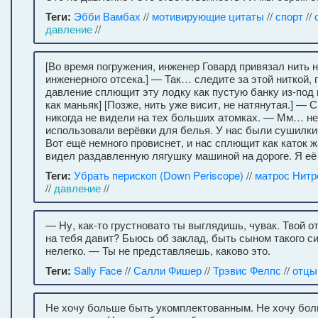
Теги:
Эбби Вамбах
//
мотивирующие цитаты
//
спорт
//
давление
//
[Во время погружения, инженер Говард привязал нить 
инженерного отсека.] — Так… следите за этой ниткой, 
давление сплющит эту лодку как пустую банку из-под 
как маньяк] [Позже, нить уже висит, не натянутая.] — С
никогда не видели на тех больших атомках. — Мм… нет
использовали верёвки для белья. У нас были сушилк
Вот ещё немного провиснет, и нас сплющит как каток 
видел раздавленную лягушку машиной на дороге. Я её 
Теги:
Убрать перископ (Down Periscope)
//
матрос Нитр
//
давление
//
— Ну, как-то грустновато ты выглядишь, чувак. Твой 
на тебя давит? Бьюсь об заклад, быть сыном такого с
нелегко. — Ты не представляешь, каково это.
Теги:
Sally Face
//
Салли Фишер
//
Трэвис Фелпс
//
отцы
Не хочу больше быть укомплектованным. Не хочу бо