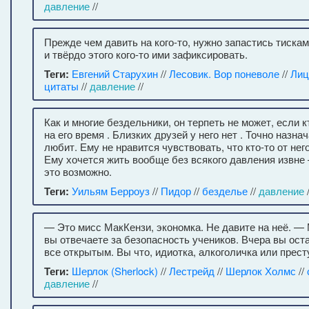
давление
//
Прежде чем давить на кого‑то, нужно запастись тиска
и твёрдо этого кого‑то ими зафиксировать.
Теги:
Евгений Старухин
//
Лесовик. Вор поневоле
//
Лиц
цитаты
//
давление
//
Как и многие бездельники, он терпеть не может, если 
на его время . Близких друзей у него нет . Точно назна
любит. Ему не нравится чувствовать, что кто-то от нег
Ему хочется жить вообще без всякого давления извне
это возможно.
Теги:
Уильям Берроуз
//
Пидор
//
безделье
//
давление
— Это мисс МакКензи, экономка. Не давите на неё. —
вы отвечаете за безопасность учеников. Вчера вы ост
все открытым. Вы что, идиотка, алкоголичка или прест
Теги:
Шерлок (Sherlock)
//
Лестрейд
//
Шерлок Холмс
//
давление
//