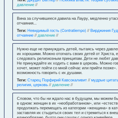
давление
//
Вина за случившееся давила на Лауру, медленно утаск
отчаяния...
Теги:
Невидимый гость (Contratiempo)
//
Вирджиния Гу
отчаяние
//
давление
//
Нужно еще не принуждать детей, пытаясь через давле
их хорошими. Можно отогнать своих детей от Христа, 
следовать религиозным принципам. Дети не любят дав
Не принуждайте их ходить с вами в церковь. Можно гов
хочет, может пойти со мной сейчас или прийти позже».
возможность говорить с их душами.
Теги:
Старец Порфирий Кавсокаливит
//
мудрые цитат
религия, церковь
//
давление
//
Словом, что бы ни ждало нас в будущем, мы можем б
в одном: женщин в их «необработанном», или «естест
продолжать перемещать из категории «женщина» в кат
заставляя их стыдиться своих тел и стремиться к вн
единообразию, будто они сошли с одного конвейера.