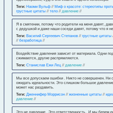
Теги:
Наоми Вульф
//
Миф о красоте: стереотипы прот
грустные цитаты
//
тело
//
давление
//
Я в смятении, потому что родители на меня давят, да
с дедушкой и даже наши соседи давят, потому что я н
Теги:
Василий Сергеевич Степанов
//
грустные цитаты
//
безработица
//
Воздействие давления зависит от материала. Одни по
сжимаются, другие распрямляются.
Теги:
Станислав Ежи Лец
//
давление
//
Мы все допускаем ошибки . Никто не совершенен. Ни от
ожидать идеальности. Это слишком большое давление 
может нас раздавить.
Теги:
Дженнифер Моррисон
//
жизненные цитаты
//
иде
давление
//
Это не давление . Это ответственность . И мы берем е