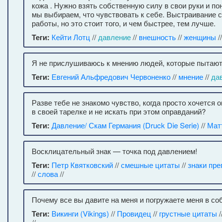
кожа . Нужно взять собственную силу в свои руки и пон
мы выбираем, что чувствовать к себе. Выстраивание 
работы, но это стоит того, и чем быстрее, тем лучше.
Теги:
Кейти Лотц
//
давление
//
внешность
//
женщины
/
Я не прислушиваюсь к мнению людей, которые пытают
Теги:
Евгений Альфредович Червоненко
//
мнение
//
да
Разве тебе не знакомо чувство, когда просто хочется
в своей тарелке и не искать при этом оправданий?
Теги:
Давление/ Скам Германия (Druck Die Serie)
//
Мат
Восклицательный знак — точка под давлением!
Теги:
Петр Квятковский
//
смешные цитаты
//
знаки пре
//
слова
//
Почему все вы давите на меня и погружаете меня в с
Теги:
Викинги (Vikings)
//
Провидец
//
грустные цитаты
/