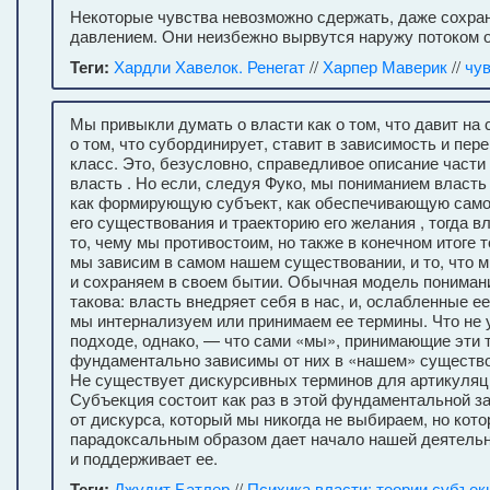
Некоторые чувства невозможно сдержать, даже сохран
давлением. Они неизбежно вырвутся наружу потоком 
Теги:
Хардли Хавелок. Ренегат
//
Харпер Маверик
//
чу
Мы привыкли думать о власти как о том, что давит на 
о том, что субординирует, ставит в зависимость и пер
класс. Это, безусловно, справедливое описание части 
власть . Но если, следуя Фуко, мы пониманием власть
как формирующую субъект, как обеспечивающую само
его существования и траекторию его желания , тогда в
то, чему мы противостоим, но также в конечном итоге то
мы зависим в самом нашем существовании, и то, что 
и сохраняем в своем бытии. Обычная модель понимани
такова: власть внедряет себя в нас, и, ослабленные ее
мы интернализуем или принимаем ее термины. Что не 
подходе, однако, — что сами «мы», принимающие эти 
фундаментально зависимы от них в «нашем» существо
Не существует дискурсивных терминов для артикуляц
Субъекция состоит как раз в этой фундаментальной з
от дискурса, который мы никогда не выбираем, но кот
парадоксальным образом дает начало нашей деятель
и поддерживает ее.
Теги:
Джудит Батлер
//
Психика власти: теории субъек