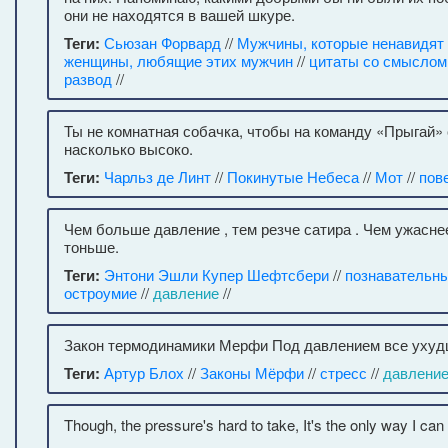
они не находятся в вашей шкуре.
Теги:
Сьюзан Форвард
//
Мужчины, которые ненавидят 
женщины, любящие этих мужчин
//
цитаты со смыслом
развод
//
Ты не комнатная собачка, чтобы на команду «Прыгай»
насколько высоко.
Теги:
Чарльз де Линт
//
Покинутые Небеса
//
Мот
//
пов
Чем больше давление , тем резче сатира . Чем ужаснее
тоньше.
Теги:
Энтони Эшли Купер Шефтсбери
//
познавательн
остроумие
//
давление
//
Закон термодинамики Мерфи Под давлением все ухуд
Теги:
Артур Блох
//
Законы Мёрфи
//
стресс
//
давлени
Though, the pressure's hard to take, It's the only way I can