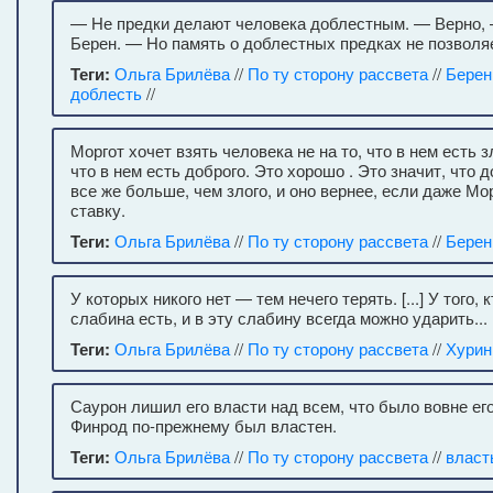
— Не предки делают человека доблестным. — Верно,
Берен. — Но память о доблестных предках не позволя
Теги:
Ольга Брилёва
//
По ту сторону рассвета
//
Берен
доблесть
//
Моргот хочет взять человека не на то, что в нем есть зл
что в нем есть доброго. Это хорошо . Это значит, что д
все же больше, чем злого, и оно вернее, если даже Мор
ставку.
Теги:
Ольга Брилёва
//
По ту сторону рассвета
//
Берен
У которых никого нет — тем нечего терять. [...] У того,
слабина есть, и в эту слабину всегда можно ударить...
Теги:
Ольга Брилёва
//
По ту сторону рассвета
//
Хурин
Саурон лишил его власти над всем, что было вовне его
Финрод по-прежнему был властен.
Теги:
Ольга Брилёва
//
По ту сторону рассвета
//
власт