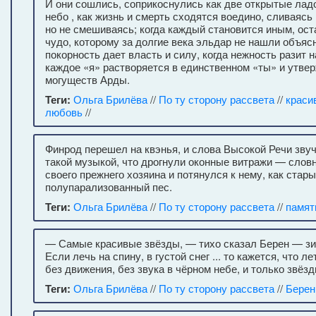
И они сошлись, соприкоснулись как две открытые ладо
небо , как жизнь и смерть сходятся воедино, сливаясь
но не смешиваясь; когда каждый становится иным, ос
чудо, которому за долгие века эльдар не нашли объясн
покорность дает власть и силу, когда нежность разит н
каждое «я» растворяется в единственном «ты» и утве
могуществ Арды.
Теги:
Ольга Брилёва
//
По ту сторону рассвета
//
краси
любовь
//
Финрод перешел на квэнья, и слова Высокой Речи звуч
такой музыкой, что дрогнули оконные витражи — слов
своего прежнего хозяина и потянулся к нему, как стары
полупарализованный пес.
Теги:
Ольга Брилёва
//
По ту сторону рассвета
//
памят
— Самые красивые звёзды, — тихо сказал Берен — зим
Если лечь на спину, в густой снег ... то кажется, что 
без движения, без звука в чёрном небе, и только звёзды
Теги:
Ольга Брилёва
//
По ту сторону рассвета
//
Берен