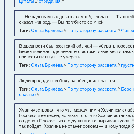
цитаты
//
страдания
//
— Не надо вам следовать за мной, эльдар. — Ты поги
сказал Финрод. — Вы погибнете со мной.
Теги:
Ольга Брилёва
//
По ту сторону рассвета
//
Финр
В древности был жестокий обычай — убивать горевест
Берен понимал, где лежат его истоки: иные вести таков
принести их и тут же умереть.
Теги:
Ольга Брилёва
//
По ту сторону рассвета
//
груст
Люди продадут свободу за обещание счастья.
Теги:
Ольга Брилёва
//
По ту сторону рассвета
//
Берен
счастье
//
Хуан чувствовал, что узы между ним и Хозяином слабе
Госпожи и ее песен, но из-за того, что Хозяин истаивал
он делал Плохое , из его души кто-то вырывал кусок.
так пойдет, Хозяина не станет совсем — и кому тогда 