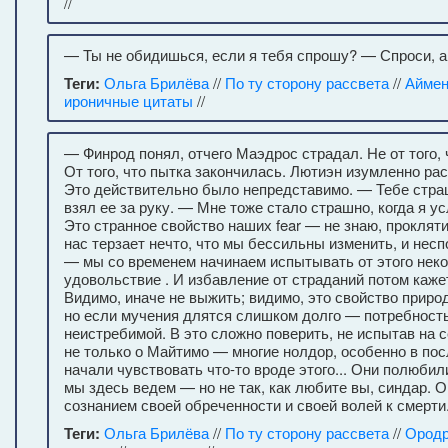
//
— Ты не обидишься, если я тебя спрошу? — Спроси, а
Теги:
Ольга Брилёва
//
По ту сторону рассвета
//
Айме
ироничные цитаты
//
— Финрод понял, отчего Маэдрос страдал. Не от того, 
От того, что пытка закончилась. Лютиэн изумленно рас
Это действительно было непредставимо. — Тебе стр
взял ее за руку. — Мне тоже стало страшно, когда я 
Это странное свойство наших fear — не знаю, прокляти
нас терзает нечто, что мы бессильны изменить, и нес
— мы со временем начинаем испытывать от этого нек
удовольствие . И избавление от страданий потом кажет
Видимо, иначе не выжить; видимо, это свойство природ
но если мучения длятся слишком долго — потребность
неистребимой. В это сложно поверить, не испытав на с
не только о Майтимо — многие нолдор, особенно в пос
начали чувствовать что-то вроде этого... Они полюбил
мы здесь ведем — но не так, как любите вы, синдар. 
сознанием своей обреченности и своей волей к смерти
Теги:
Ольга Брилёва
//
По ту сторону рассвета
//
Ородр