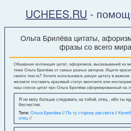
UCHEES.RU
- помощ
Ольга Брилёва цитаты, афоризм
фразы со всего мир
Обширная коллекция цитат, афоризмов, высказываний из м
теме Ольга Брилёва от самых разных авторов. Ищете крас
своего текста? Хотите использовать умную цитату в важном
желаете поставить красивый статус вконтакте или инстагра
наш список цитат про Ольга Брилёва сформированный на э
Я не могу больше следовать за тобой, отец , ибо ты и
бесчестия.
Теги:
Ольга Брилёва
//
По ту сторону рассвета
//
Келеб
отец
//