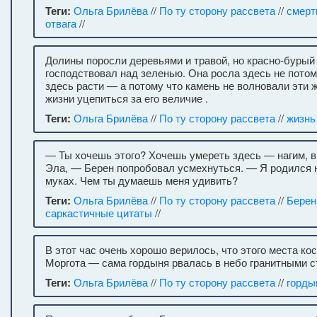
Теги:
Ольга Брилёва
//
По ту сторону рассвета
//
смерт
отвага
//
Долины поросли деревьями и травой, но красно-бурый
господствовал над зеленью. Она росла здесь не пото
здесь расти — а потому что камень не волновали эти 
жизни уцепиться за его величие .
Теги:
Ольга Брилёва
//
По ту сторону рассвета
//
жизнь
— Ты хочешь этого? Хочешь умереть здесь — нагим, в
Эла, — Берен попробовал усмехнуться. — Я родился на
муках. Чем ты думаешь меня удивить?
Теги:
Ольга Брилёва
//
По ту сторону рассвета
//
Берен
саркастичные цитаты
//
В этот час очень хорошо верилось, что этого места ко
Моргота — сама гордыня рвалась в небо гранитными с
Теги:
Ольга Брилёва
//
По ту сторону рассвета
//
горды