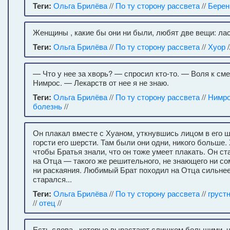
Теги:
Ольга Брилёва
//
По ту сторону рассвета
//
Берен
Женщины , какие бы они ни были, любят две вещи: ласк
Теги:
Ольга Брилёва
//
По ту сторону рассвета
//
Хуор
/
— Что у нее за хворь? — спросил кто-то. — Воля к см
Нимрос. — Лекарств от нее я не знаю.
Теги:
Ольга Брилёва
//
По ту сторону рассвета
//
Нимр
болезнь
//
Он плакал вместе с Хуаном, уткнувшись лицом в его 
горсти его шерсти. Там были они одни, никого больше. 
чтобы Братья знали, что он тоже умеет плакать. Он с
на Отца — такого же решительного, не знающего ни со
ни раскаяния. Любимый Брат походил на Отца сильнее
старался...
Теги:
Ольга Брилёва
//
По ту сторону рассвета
//
груст
//
отец
//
Есть слова , которые вырастают слишком большими, 