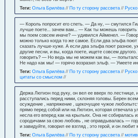
Теги:
Ольга Брилёва
//
По ту сторону рассвета
//
Руско
— Король попросит его спеть. — Да ну, — смутился Ги
лучше поете... зачем вам... — Как ты можешь говорить
мы поем совсем иначе? — удивился Айменел. — Гово
можно только когда то же самое. Если два эльфа поют
сказать лучше-хуже. А если два эльфа поют разное, у
другие песни, и вы, когда поете, ищете совсем другого
говорить? — Но ведь мы не можем как вы, — попыталс
Не надо как мы! — горячо возразил эльф. — Умеете ин
Теги:
Ольга Брилёва
//
По ту сторону рассвета
//
Руско
цитаты со смыслом
//
Держа Лютиэн под руку, он вел ее вверх по лестнице,
расступались перед ними, склоняя головы. Берен все
осуждение , напряжение , щекочущее чужое любопытс
прямо перед собой или на Лютиэн, которая отвечала 
несла его вперед как на крыльях. Она не собиралась 
сородичами за свою любовь , не оправдывалась — го
и завидуйте, говорил ее взгляд , это герой, и он любит 
Теги:
Ольга Брилёва
//
По ту сторону рассвета
//
мотив