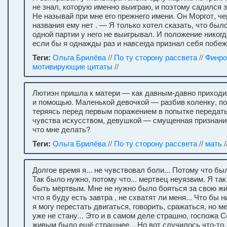
не знал, которую именно выиграю, и поэтому садился 
Не называй при мне его прежнего имени. Он Моргот, чер
названия ему нет . — Я только хотел сказать, что было 
одной партии у него не выигрывал. И положение никог
если бы я однажды раз и навсегда признал себя побе
Теги:
Ольга Брилёва
//
По ту сторону рассвета
//
Финр
мотивирующие цитаты
//
Лютиэн пришла к матери — как давным-давно приходи
и помощью. Маленькой девочкой — разбив коленку, п
теряясь перед первым поражением в попытке передат
чувства искусством, девушкой — смущенная признание
что мне делать?
Теги:
Ольга Брилёва
//
По ту сторону рассвета
//
мать
/
Долгое время я... не чувствовал боли... Потому что бы
Так было нужно, потому что... мертвец неуязвим. Я та
быть мёртвым. Мне не нужно было бояться за свою жиз
что я буду есть завтра , не схватят ли меня... Что бы
я могу перестать двигаться, говорить, сражаться, но ме
уже не стану... Это и в самом деле страшно, госпожа 
живым было ещё страшнее... Но вот случилось что-то, 