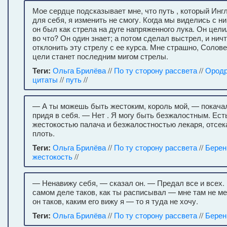
Мое сердце подсказывает мне, что путь , который Инг
для себя, я изменить не смогу. Когда мы виделись с ни
он был как стрела на дуге напряженного лука. Он цел
во что? Он один знает; а потом сделал выстрел, и ничт
отклонить эту стрелу с ее курса. Мне страшно, Солов
цели станет последним мигом стрелы.
Теги:
Ольга Брилёва
//
По ту сторону рассвета
//
Ородр
цитаты
//
путь
//
— А ты можешь быть жестоким, король мой, — покачал
придя в себя. — Нет . Я могу быть безжалостным. Ес
жестокостью палача и безжалостностью лекаря, отсе
плоть.
Теги:
Ольга Брилёва
//
По ту сторону рассвета
//
Берен
жестокость
//
— Ненавижу себя, — сказал он. — Предал все и всех. 
самом деле таков, как ты расписывал — мне там не ме
он таков, каким его вижу я — то я туда не хочу.
Теги:
Ольга Брилёва
//
По ту сторону рассвета
//
Берен