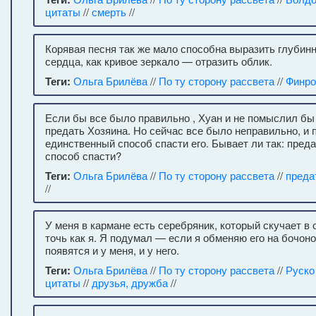
цитаты
//
смерть
//
Корявая песня так же мало способна выразить глубин
сердца, как кривое зеркало — отразить облик.
Теги:
Ольга Брилёва
//
По ту сторону рассвета
//
Финр
Если бы все было правильно , Хуан и не помыслил бы 
предать Хозяина. Но сейчас все было неправильно, и
единственный способ спасти его. Бывает ли так: пре
способ спасти?
Теги:
Ольга Брилёва
//
По ту сторону рассвета
//
преда
//
У меня в кармане есть серебряник, который скучает в 
точь как я. Я подумал — если я обменяю его на бочоно
появятся и у меня, и у него.
Теги:
Ольга Брилёва
//
По ту сторону рассвета
//
Руско
цитаты
//
друзья, дружба
//