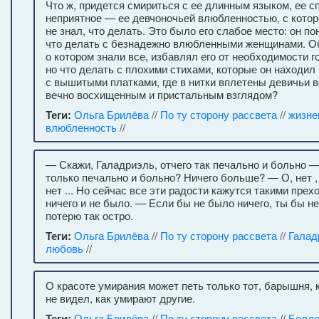
Что ж, придется смириться с ее длинным языком, ее с
неприятное — ее девчоночьей влюбленностью, с котор
не знал, что делать. Это было его слабое место: он по
что делать с безнадежно влюбленными женщинами. О
о котором знали все, избавлял его от необходимости го
но что делать с плохими стихами, которые он находил 
с вышитыми платками, где в нитки вплетены девичьи в
вечно восхищенным и пристальным взглядом?
Теги:
Ольга Брилёва
//
По ту сторону рассвета
//
жизне
влюбленность
//
— Скажи, Галадриэль, отчего так печально и больно 
только печально и больно? Ничего больше? — О, нет , 
нет ... Но сейчас все эти радости кажутся такими пр
ничего и не было. — Если бы не было ничего, ты бы н
потерю так остро.
Теги:
Ольга Брилёва
//
По ту сторону рассвета
//
Галад
любовь
//
О красоте умирания может петь только тот, барышня, к
не видел, как умирают другие.
Теги:
Ольга Брилёва
//
По ту сторону рассвета
//
Болдо