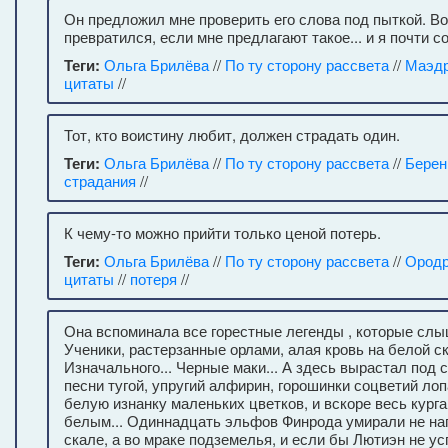
Он предложил мне проверить его слова под пыткой. Во
превратился, если мне предлагают такое... и я почти 
Теги:
Ольга Брилёва
//
По ту сторону рассвета
//
Маэд
цитаты
//
Тот, кто воистину любит, должен страдать один.
Теги:
Ольга Брилёва
//
По ту сторону рассвета
//
Берен
страдания
//
К чему-то можно прийти только ценой потерь.
Теги:
Ольга Брилёва
//
По ту сторону рассвета
//
Ородр
цитаты
//
потеря
//
Она вспоминала все горестные легенды , которые слы
Ученики, растерзанные орлами, алая кровь на белой ск
Изначального... Черные маки... А здесь вырастал под 
песни тугой, упругий алфирин, горошинки соцветий ло
белую изнанку маленьких цветков, и вскоре весь курга
белым... Одиннадцать эльфов Финрода умирали не нап
скале, а во мраке подземелья, и если бы Лютиэн не ус