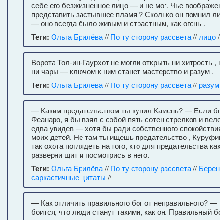
себе его безжизненное лицо — и не мог. Чье воображе
представить застывшее пламя ? Сколько он помнил л
— оно всегда было живым и страстным, как огонь .
Теги:
Ольга Брилёва
//
По ту сторону рассвета
//
лицо
/
Ворота Тол-ин-Гаурхот не могли открыть ни хитрость , 
ни чары — ключом к ним станет мастерство и разум .
Теги:
Ольга Брилёва
//
По ту сторону рассвета
//
разум
— Каким предательством ты купил Камень? — Если бы
Феанаро, я бы взял с собой пять сотен стрелков и вел
едва увидев — хотя бы ради собственного спокойстви
моих детей. Не там ты ищешь предательство , Куруфи
так охота поглядеть на того, кто для предательства ка
разверни щит и посмотрись в него.
Теги:
Ольга Брилёва
//
По ту сторону рассвета
//
Берен
саркастичные цитаты
//
— Как отличить правильного бог от неправильного? —
боится, что люди станут такими, как он. Правильный бо