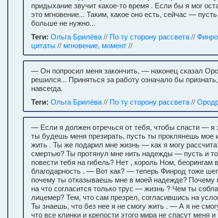
придыхание звучит какое-то время . Если бы я мог ост
это мгновение... Таким, какое оно есть, сейчас — пусть
больше не нужно...
Теги:
Ольга Брилёва
//
По ту сторону рассвета
//
Финр
цитаты
//
мгновение, момент
//
— Он попросил меня закончить, — наконец сказал Оро
решился... Приняться за работу означало бы признать,
навсегда.
Теги:
Ольга Брилёва
//
По ту сторону рассвета
//
Ородр
— Если я должен отречься от тебя, чтобы спасти — я 
ты будешь меня презирать, пусть ты проклянешь мое
жить . Ты же подарил мне жизнь — как я могу рассчита
смертью? Ты протянул мне нить надежды — пусть и тон
повести тебя на гибель? Нет , король Ном, беорингам 
благодарность . — Вот как? — теперь Финрод тоже ше
почему ты отказываешь мне в моей надежде? Почему 
на что согласится только трус — жизнь ? Чем ты собл
лицемер? Тем, что сам презрел, согласившись на усл
Ты знаешь, что без нее я не смогу жить . — А я не смогу
что все клинки и крепости этого мира не спасут меня и