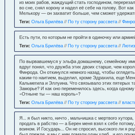
из моих рабов, жаждущий стать господином, перерезал
во сне, снял корону и надел её себе на голову. Вот как
Мелькору — он захватит больше, чем сможет удержат
Теги:
Ольга Брилёва
//
По ту сторону рассвета
//
Финр
Есть пути, по которым не пройти в одиночку или арми
Теги:
Ольга Брилёва
//
По ту сторону рассвета
//
Люти
По вырвавшемуся у эльфа домашнему, семейному име
вдруг понял, что дружба этих двоих старше, чем коро
Финрода. Он откинулся немного назад, чтобы оглядеть 
каким-то наитием, выделил, кроме Эдрахила, еще Мен
Кальмегила и Эллуина. Что связывало этих пятерых та
Заморье? И как оно переменилось здесь, когда одному 
«Отныне ты — наш король»?
Теги:
Ольга Брилёва
//
По ту сторону рассвета
//
власт
Я... я был никто, ничто , мальчишка с мертвого хутора,
продать в рабство — а Берен меня взял к себе потому,
воином. И Государь... Он не спросил, высокого ли я род
был прежде, и мы с ним ломали один хлеб , и его ору