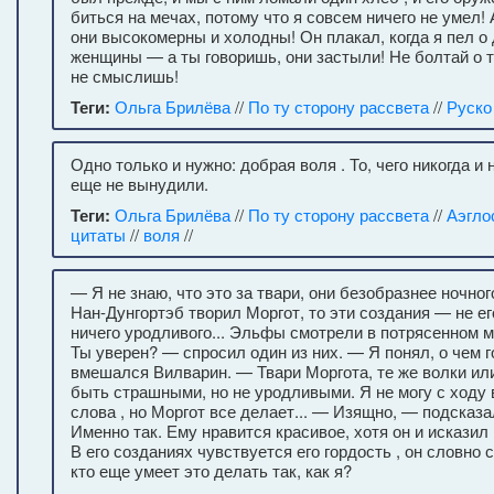
биться на мечах, потому что я совсем ничего не умел!
они высокомерны и холодны! Он плакал, когда я пел о
женщины — а ты говоришь, они застыли! Не болтай о т
не смыслишь!
Теги:
Ольга Брилёва
//
По ту сторону рассвета
//
Руско
Одно только и нужно: добрая воля . То, чего никогда и н
еще не вынудили.
Теги:
Ольга Брилёва
//
По ту сторону рассвета
//
Аэгло
цитаты
//
воля
//
— Я не знаю, что это за твари, они безобразнее ночно
Нан-Дунгортэб творил Моргот, то эти создания — не его
ничего уродливого... Эльфы смотрели в потрясенном 
Ты уверен? — спросил один из них. — Я понял, о чем 
вмешался Вилварин. — Твари Моргота, те же волки или
быть страшными, но не уродливыми. Я не могу с ходу
слова , но Моргот все делает... — Изящно, — подсказ
Именно так. Ему нравится красивое, хотя он и исказил
В его созданиях чувствуется его гордость , он словно 
кто еще умеет это делать так, как я?