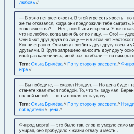
любовь
//
— В хэло нет жестокости. В этой игре есть ярость , но
же ты отказался, когда они предложили тебе сыграть.
знак вежества? — Нет , они были искренни. Я же отказ
что не люблю, когда меня бьют по лицу. — Ого! — уд
Они бьют друг друга по лицу — и в этом нет жестокос
Как ни странно. Они могут разбить друг другу носы и 
друзьями. В Круге запрещено наносить друг другу оск
иной раз калечились, иной раз погибали — но никогда п
Теги:
Ольга Брилёва
//
По ту сторону рассвета
//
Финр
игра
//
— Вы победите, — сказал Нэндил. — Но цена будет та
станете хвалиться победой. То, что ты задумал, Берен
полной мерой — но ты проклянешь удачу.
Теги:
Ольга Брилёва
//
По ту сторону рассвета
//
Нэнд
победители
//
цена
//
Финрод мертв! — это было так, словно умерло само ми
умирая, оно пробудило к жизни отвагу и месть .