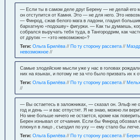
— Если ты в самом деле друг Берену — не делай его 
он отступится от Камня. Это — не для него. Это невоз
— Финрод, сжав белого мага в ладони, гладил больши
бархатную «подошву» фигурки. — Как ты думаешь, ко
собрался выручать тебя туда, в Тангородрим, как час
от других — «это невозможно»?
Теги:
Ольга Брилёва
//
По ту сторону рассвета
//
Маэд
невозможное
//
Самые злодейские мысли уже у нас в головах рождали
них на языках, и потому не за что было призвать их к о
Теги:
Ольга Брилёва
//
По ту сторону рассвета
//
Мель
//
— Вы остаетесь в заложниках, — сказал он. Эльф не 
год и день — и вас отпустят. Я не знаю, можно ли вери
Но мне больше ничего не остается, кроме как поверить
Берен изнывал от отчаяния. Если бы Финрод обозвал 
плюнул в лицо , съездил по уху — ему стало бы легче
Теги:
Ольга Брилёва
//
По ту сторону рассвета
//
Берен