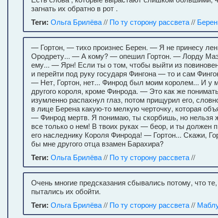
загнать их обратно в рот .
Теги:
Ольга Брилёва
//
По ту сторону рассвета
//
Берен
— Гортон, — тихо произнес Берен. — Я не принесу лен
Ородрету... — А кому? — опешил Гортон. — Лорду Маэ
ему... — Ярн! Если ты о том, чтобы выйти из повинове
и перейти под руку государя Фингона — то и сам Фингон
— Нет, Гортон, нет... Финрод был моим королем... И у 
другого короля, кроме Финрода. — Это как же понимат
изумленно распахнул глаз, потом прищурил его, словн
в лице Берена какую-то мелкую черточку, которая объ
— Финрод мертв. Я понимаю, ты скорбишь, но нельзя 
все только о нем! В твоих руках — беор, и ты должен 
его наследнику Короля Финрода! — Гортон... Скажи, Г
бы мне другого отца взамен Барахира?
Теги:
Ольга Брилёва
//
По ту сторону рассвета
//
Очень многие предсказания сбывались потому, что те, 
пытались их обойти.
Теги:
Ольга Брилёва
//
По ту сторону рассвета
//
Маблу