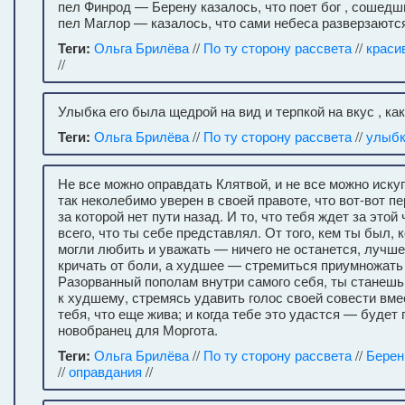
пел Финрод — Берену казалось, что поет бог , сошедши
пел Маглор — казалось, что сами небеса разверзаютс
Теги:
Ольга Брилёва
//
По ту сторону рассвета
//
краси
//
Улыбка его была щедрой на вид и терпкой на вкус , как
Теги:
Ольга Брилёва
//
По ту сторону рассвета
//
улыб
Не все можно оправдать Клятвой, и не все можно искуп
так неколебимо уверен в своей правоте, что вот-вот п
за которой нет пути назад. И то, что тебя ждет за это
всего, что ты себе представлял. От того, кем ты был, 
могли любить и уважать — ничего не останется, лучше
кричать от боли, а худшее — стремиться приумножать 
Разорванный пополам внутри самого себя, ты станешь 
к худшему, стремясь удавить голос своей совести вме
тебя, что еще жива; и когда тебе это удастся — будет 
новобранец для Моргота.
Теги:
Ольга Брилёва
//
По ту сторону рассвета
//
Берен
//
оправдания
//