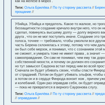
как на железе в мороз .
Теги:
Ольга Брилёва
//
По ту сторону рассвета
//
Берен
прощание
//
Убийца. Убийца и предатель. Какое-то жалкое, но трог
беззащитности создание кричало внутри него, что он не
сделал, повинуясь высшему долгу — долгу верного в
друга , что он не мог поступить иначе. Создание это т
голоса, точнее — требовало, чтобы умолкли все другие
часть Берена склонялась к этому, потому что чем да
он был себе мерзок, и понимал, что с сознанием этой 
не сможет, и умирать тоже не имеет права , а значит 
самооправдание. Он сам не понимал, чем ему так дор
собственной низости, и почему он должен его сохран
но тут замысел Саурона встал перед ним во всей прост
Сначала он будет убивать своих, чтобы спасти Финрод
от страданий. Потом он будет убивать эльфов, чтобы с
а потом он и в сердце Финрода вонзит нож , причем уж
и колебаний. Один раз оправдав себя, он будет оправ
— пока не превратится в верного Сауронова слугу.
Теги:
Ольга Брилёва
//
По ту сторону рассвета
//
преда
//
оправдания
//