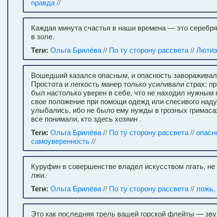
правда
//
Каждая минута счастья в наши времена — это серебря
в золе.
Теги:
Ольга Брилёва
//
По ту сторону рассвета
//
Люти
Вошедший казался опасным, и опасность завораживала
Простота и легкость манер только усиливали страх: п
был настолько уверен в себе, что не находил нужным 
свое положение при помощи одежд или спесивого наду
улыбались, ибо не было ему нужды в грозных гримасах
все понимали, кто здесь хозяин .
Теги:
Ольга Брилёва
//
По ту сторону рассвета
//
опасн
самоуверенность
//
Куруфин в совершенстве владел искусством лгать, не 
лжи.
Теги:
Ольга Брилёва
//
По ту сторону рассвета
//
ложь,
Это как последняя трель вашей горской флейты — звук