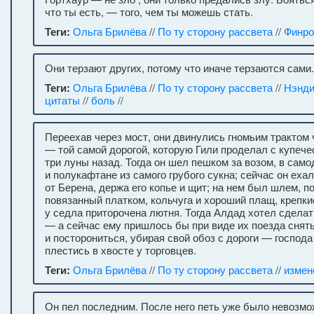
что ты есть, — того, чем ты можешь стать.
Теги:
Ольга Брилёва
//
По ту сторону рассвета
//
Финр
Они терзают других, потому что иначе терзаются сами.
Теги:
Ольга Брилёва
//
По ту сторону рассвета
//
Нэнд
цитаты
//
боль
//
Переехав через мост, они двинулись гномьим трактом ч
— той самой дорогой, которую Гили проделал с купеч
три луны назад. Тогда он шел пешком за возом, в сам
и полукафтане из самого грубого сукна; сейчас он еха
от Берена, держа его копье и щит; на нем был шлем, 
повязанный платком, кольчуга и хороший плащ, крепки
у седла приторочена лютня. Тогда Алдад хотел сделат
— а сейчас ему пришлось бы при виде их поезда снят
и посторониться, убирая свой обоз с дороги — господ
плестись в хвосте у торговцев.
Теги:
Ольга Брилёва
//
По ту сторону рассвета
//
измен
Он пел последним. После него петь уже было невозмо