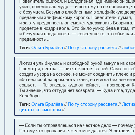
Повелитель ошибся, и Болдог знал, где именно он ош
умен, повелитель мудр — и поэтому он не понимает, ч
с безумцем. Безумно влюбленным в эльфийскую девк
преданным эльфийскому королю. Повелитель думал, ч
и за эту преданность он сможет удерживать Беоринга, 
продетое в ноздри вола. Это было умно; беда в том, 
и безумная преданность — совсем не то, что обычная
преданность ...
Теги:
Ольга Брилёва
//
По ту сторону рассвета
//
любо
Лютиэн улыбнулась и свободной рукой вынула из сво
Посмотри, сестра, — нитка тянется за ней. Сама по се
создать узора на основе, не может соединить плечо и
ибо неспособна проколоть ткань; но и игла без нее нич
сошьет. — Ты знаешь, куда он пойдет, — проговорил 
Ты знаешь, что оттуда нет возврата. — Куда игла, туда
Келеборн.
Теги:
Ольга Брилёва
//
По ту сторону рассвета
//
Люти
цитаты со смыслом
//
— Если ты отправляешься на честное дело — почему
Потому что прощания тяжело мне даются. Я оставляю 