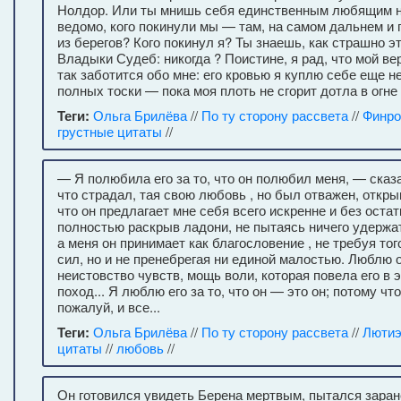
Нолдор. Или ты мнишь себя единственным любящим н
ведомо, кого покинули мы — там, на самом дальнем и
из берегов? Кого покинул я? Ты знаешь, как страшно эт
Владыки Судеб: никогда ? Поистине, я рад, что мой в
так заботится обо мне: его кровью я куплю себе еще н
полных тоски — пока моя плоть не сгорит дотла в огне
Теги:
Ольга Брилёва
//
По ту сторону рассвета
//
Финр
грустные цитаты
//
— Я полюбила его за то, что он полюбил меня, — сказа
что страдал, тая свою любовь , но был отважен, открыв
что он предлагает мне себя всего искренне и без остат
полностью раскрыв ладони, не пытаясь ничего удержат
а меня он принимает как благословение , не требуя тог
сил, но и не пренебрегая ни единой малостью. Люблю о
неистовство чувств, мощь воли, которая повела его в 
поход... Я люблю его за то, что он — это он; потому что
пожалуй, и все...
Теги:
Ольга Брилёва
//
По ту сторону рассвета
//
Люти
цитаты
//
любовь
//
Он готовился увидеть Берена мертвым, пытался заран