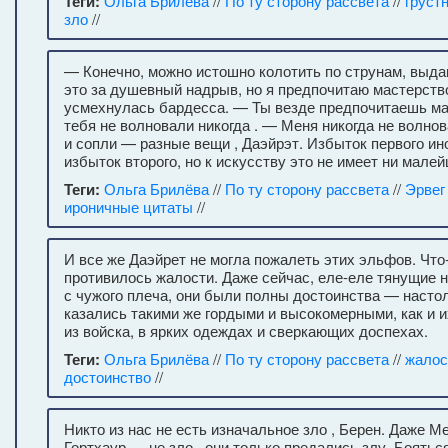
Теги:
Ольга Брилёва
//
По ту сторону рассвета
//
груст
зло
//
— Конечно, можно истошно колотить по струнам, выда
это за душевный надрыв, но я предпочитаю мастерств
усмехнулась бардесса. — Ты везде предпочитаешь ма
тебя не волновали никогда . — Меня никогда не волно
и сопли — разные вещи , Даэйрэт. Избыток первого ин
избыток второго, но к искусству это не имеет ни мале
Теги:
Ольга Брилёва
//
По ту сторону рассвета
//
Эрвег
ироничные цитаты
//
И все же Даэйрет не могла пожалеть этих эльфов. Что-
противилось жалости. Даже сейчас, еле-еле тянущие н
с чужого плеча, они были полны достоинства — настол
казались такими же гордыми и высокомерными, как и 
из войска, в ярких одеждах и сверкающих доспехах.
Теги:
Ольга Брилёва
//
По ту сторону рассвета
//
жалос
достоинство
//
Никто из нас не есть изначальное зло , Берен. Даже М
Гортхаур — не зло , они только предались злу. Бояться