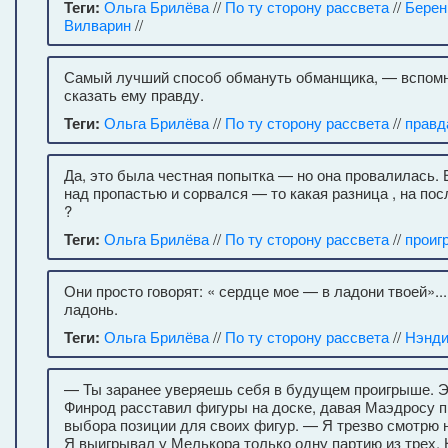
Теги:
Ольга Брилёва
//
По ту сторону рассвета
//
Берен
Вилварин
//
Самый лучший способ обмануть обманщика, — вспом
сказать ему правду.
Теги:
Ольга Брилёва
//
По ту сторону рассвета
//
правд
Да, это была честная попытка — но она провалилась.
над пропастью и сорвался — то какая разница , на по
?
Теги:
Ольга Брилёва
//
По ту сторону рассвета
//
проиг
Они просто говорят: « сердце мое — в ладони твоей»..
ладонь.
Теги:
Ольга Брилёва
//
По ту сторону рассвета
//
Нэнд
— Ты заранее уверяешь себя в будущем проигрыше. Э
Финрод расставил фигуры на доске, давая Маэдросу 
выбора позиции для своих фигур. — Я трезво смотрю 
Я выигрывал у Мелькора только одну партию из трех. 