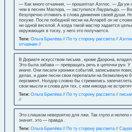
— Как много отчаяния, — прошептал Аэглос. — Да уж 
чем в песнях Маглора, — заступился Лауральдо. — Во
безупречно отливать в слова движения своей души. Н
похуже. После победной песни на Аглареб он не сложи
ни одной веселой. А когда такой мастер задается цель
окружающих в тоску, у него это получается.
Теги:
Ольга Брилёва
//
По ту сторону рассвета
//
Аэгло
отчаяние
//
В Дориате искусством письма , кроме Даэрона, владел
Это была забава — превращать речь в цепочки рун. У
иначе. Они писали хроники событий, записывали повес
делах, и даже песни свои перелагали на безмолвную б
пергамент. Нолдор словно бы стремились запечатлеть
свои мысли и слова для тех, с кем никогда не встретят
Теги:
Ольга Брилёва
//
По ту сторону рассвета
//
письм
//
Это слишком невероятно для лжи. Так глупо и нелепо н
значит, это — правда .
Теги:
Ольга Брилёва
//
По ту сторону рассвета
//
Сауро