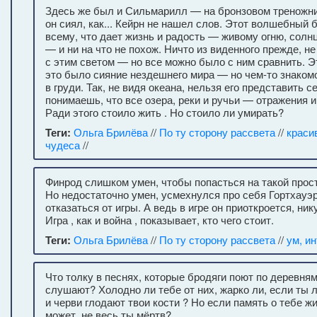
Здесь же был и Сильмарилл — на бронзовом треножни
он сиял, как... Кейрн не нашел слов. Этот волшебный
всему, что дает жизнь и радость — живому огню, солнц
— и ни на что не похож. Ничто из виденного прежде, н
с этим светом — но все можно было с ним сравнить. Э
это было сияние нездешнего мира — но чем-то знаком
в груди. Так, не видя океана, нельзя его представить с
понимаешь, что все озера, реки и ручьи — отражения и
Ради этого стоило жить . Но стоило ли умирать?
Теги:
Ольга Брилёва
//
По ту сторону рассвета
//
краси
чудеса
//
Финрод слишком умен, чтобы попасться на такой прост
Но недостаточно умен, усмехнулся про себя Гортхауэр
отказаться от игры. А ведь в игре он приоткроется, ник
Игра , как и война , показывает, кто чего стоит.
Теги:
Ольга Брилёва
//
По ту сторону рассвета
//
ум, и
Что толку в песнях, которые бродяги поют по деревням
слушают? Холодно ли тебе от них, жарко ли, если ты 
и черви глодают твои кости ? Но если память о тебе ж
может, не весь ты мёртв?