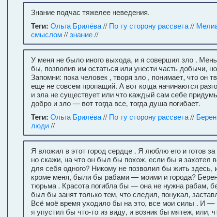
Знание подчас тяжелее неведения.
Теги:
Ольга Брилёва
//
По ту сторону рассвета
//
Мели
смыслом
//
знание
//
У меня не было иного выхода, и я совершил зло . Мен
бы, позволив им остаться или унести часть добычи, но 
Запомни: пока человек , творя зло , понимает, что он 
еще не совсем пропащий. А вот когда начинаются разго
и зла не существует или что каждый сам себе придумы
добро и зло — вот тогда все, тогда душа погибает.
Теги:
Ольга Брилёва
//
По ту сторону рассвета
//
Берен
люди
//
Я вложил в этот город сердце . Я люблю его и готов з
но скажи, на что он был бы похож, если бы я захотел 
для себя одного? Никому не позволил бы жить здесь, 
кроме меня, были бы рабами — моими и города? Берен
тюрьма . Красота погибла бы — она не нужна рабам, б
был бы занят только тем, что следил, понукал, застав
Всё моё время уходило бы на это, все мои силы . И —
я упустил бы что-то из виду, и возник бы мятеж, или, ч