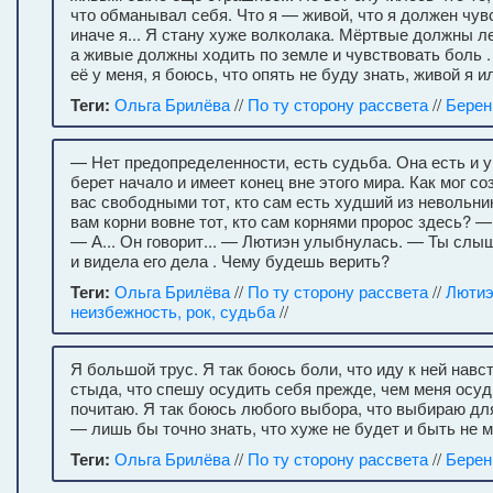
что обманывал себя. Что я — живой, что я должен чув
иначе я... Я стану хуже волколака. Мёртвые должны л
а живые должны ходить по земле и чувствовать боль 
её у меня, я боюсь, что опять не буду знать, живой я 
Теги:
Ольга Брилёва
//
По ту сторону рассвета
//
Берен
— Нет предопределенности, есть судьба. Она есть и у
берет начало и имеет конец вне этого мира. Как мог со
вас свободными тот, кто сам есть худший из невольни
вам корни вовне тот, кто сам корнями пророс здесь? —
— А... Он говорит... — Лютиэн улыбнулась. — Ты слы
и видела его дела . Чему будешь верить?
Теги:
Ольга Брилёва
//
По ту сторону рассвета
//
Люти
неизбежность, рок, судьба
//
Я большой трус. Я так боюсь боли, что иду к ней навс
стыда, что спешу осудить себя прежде, чем меня осудит 
почитаю. Я так боюсь любого выбора, что выбираю дл
— лишь бы точно знать, что хуже не будет и быть не м
Теги:
Ольга Брилёва
//
По ту сторону рассвета
//
Берен