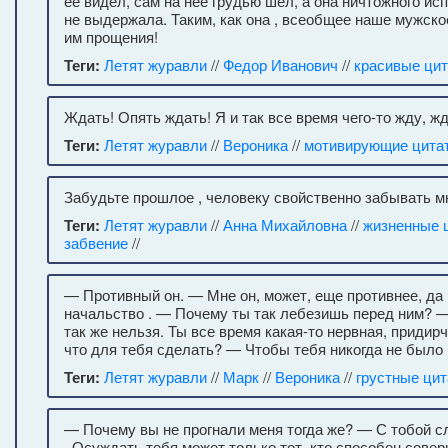
ее видел, сам на неё грудью шел, а она ничтожного и
не выдержала. Таким, как она , всеобщее наше мужско
им прощения!
Теги:
Летят журавли
//
Федор Иванович
//
красивые ци
Ждать! Опять ждать! Я и так все время чего-то жду, жд
Теги:
Летят журавли
//
Вероника
//
мотивирующие цита
Забудьте прошлое , человеку свойственно забывать м
Теги:
Летят журавли
//
Анна Михайловна
//
жизненные 
забвение
//
— Противный он. — Мне он, может, еще противнее, да 
начальство . — Почему ты так лебезишь перед ним? 
так же нельзя. Ты все время какая-то нервная, придир
что для тебя сделать? — Чтобы тебя никогда не было 
Теги:
Летят журавли
//
Марк
//
Вероника
//
грустные ци
— Почему вы не прогнали меня тогда же? — С тобой с
. Осуждать тебя может только тот, кто способен сове