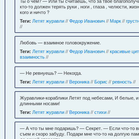
Ты о чем? — Или ты считаешь, что за твое благополучи
кто-то должен терять руки , ноги , глаза , челюсти, жиз
кого и ничто ?
Теги:
Летят журавли
//
Федор Иванович
//
Марк
//
груст
//
Любовь — взаимное головокружение.
Теги:
Летят журавли
//
Федор Иванович
//
красивые ци
взаимность
//
— Не ревнуешь? — Некогда.
Теги:
Летят журавли
//
Вероника
//
Борис
//
ревность
//
Журавлики-кораблики Летят под небесами, И белые, и
длинными носами!
Теги:
Летят журавли
//
Вероника
//
стихи
//
— А что ты мне подаришь? — Секрет. — Если что-то вк
съем и скоро забуду. Подари мне что-то на долгую пам