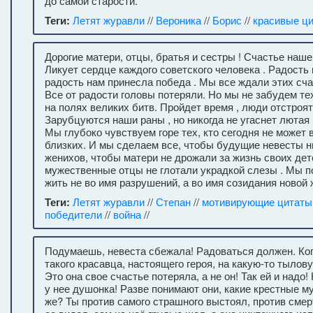
до самой старости.
Теги:
Летят журавли
//
Вероника
//
Борис
//
красивые ц
Дорогие матери, отцы, братья и сестры ! Счастье наше
Ликует сердце каждого советского человека . Радость 
радость нам принесла победа . Мы все ждали этих сч
Все от радости головы потеряли. Но мы не забудем тех
на полях великих битв. Пройдет время , люди отстроят
Зарубцуются наши раны , но никогда не угаснет лютая 
Мы глубоко чувствуем горе тех, кто сегодня не может 
близких. И мы сделаем все, чтобы будущие невесты н
женихов, чтобы матери не дрожали за жизнь своих дет
мужественные отцы не глотали украдкой слезы . Мы п
жить не во имя разрушений, а во имя созидания новой 
Теги:
Летят журавли
//
Степан
//
мотивирующие цитаты
победители
//
война
//
Подумаешь, невеста сбежала! Радоваться должен. Коп
такого красавца, настоящего героя, на какую-то тылов
Это она свое счастье потеряла, а не он! Так ей и надо
у нее душонка! Разве понимают они, какие крестные му
же? Ты против самого страшного выстоял, против смерт