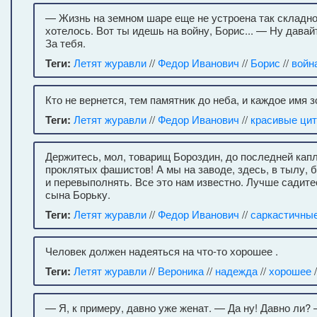
— Жизнь на земном шаре еще не устроена так складно,
хотелось. Вот ты идешь на войну, Борис... — Ну дава
За тебя.
Теги:
Летят журавли
//
Федор Иванович
//
Борис
//
войн
Кто не вернется, тем памятник до неба, и каждое имя 
Теги:
Летят журавли
//
Федор Иванович
//
красивые ци
Держитесь, мол, товарищ Бороздин, до последней капл
проклятых фашистов! А мы на заводе, здесь, в тылу,
и перевыполнять. Все это нам известно. Лучше садите
сына Борьку.
Теги:
Летят журавли
//
Федор Иванович
//
саркастичны
Человек должен надеяться на что-то хорошее .
Теги:
Летят журавли
//
Вероника
//
надежда
//
хорошее
/
— Я, к примеру, давно уже женат. — Да ну! Давно ли?