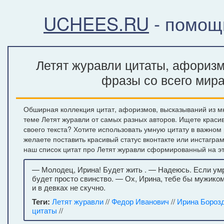
UCHEES.RU
- помощ
Летят журавли цитаты, афоризм
фразы со всего мир
Обширная коллекция цитат, афоризмов, высказываний из м
теме Летят журавли от самых разных авторов. Ищете крас
своего текста? Хотите использовать умную цитату в важном
желаете поставить красивый статус вконтакте или инстагра
наш список цитат про Летят журавли сформированный на эт
— Молодец, Ирина! Будет жить . — Надеюсь. Если умр
будет просто свинство. — Ох, Ирина, тебе бы мужико
и в девках не скучно.
Теги:
Летят журавли
//
Федор Иванович
//
Ирина Бороз
цитаты
//