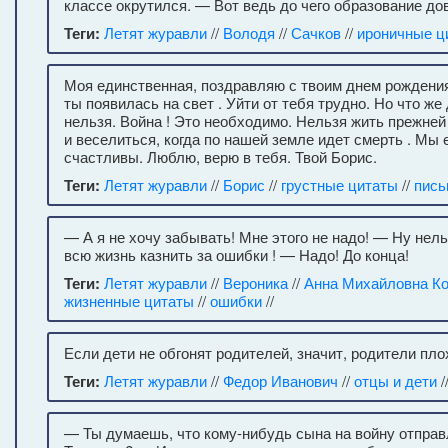
классе окрутился. — Вот ведь до чего образование до
Теги:
Летят журавли
//
Володя
//
Сачков
//
ироничные ц
Моя единственная, поздравляю с твоим днем рождения.
ты появилась на свет . Уйти от тебя трудно. Но что же
нельзя. Война ! Это необходимо. Нельзя жить прежне
и веселиться, когда по нашей земле идет смерть . Мы
счастливы. Люблю, верю в тебя. Твой Борис.
Теги:
Летят журавли
//
Борис
//
грустные цитаты
//
пись
— А я не хочу забывать! Мне этого не надо! — Ну нель
всю жизнь казнить за ошибки ! — Надо! До конца!
Теги:
Летят журавли
//
Вероника
//
Анна Михайловна К
жизненные цитаты
//
ошибки
//
Если дети не обгонят родителей, значит, родители пло
Теги:
Летят журавли
//
Федор Иванович
//
отцы и дети
/
— Ты думаешь, что кому-нибудь сына на войну отпра