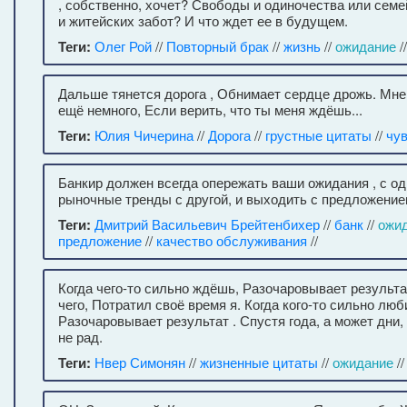
, собственно, хочет? Свободы и одиночества или семе
и житейских забот? И что ждет ее в будущем.
Теги:
Олег Рой
//
Повторный брак
//
жизнь
//
ожидание
/
Дальше тянется дорога , Обнимает сердце дрожь. Мне
ещё немного, Если верить, что ты меня ждёшь...
Теги:
Юлия Чичерина
//
Дорога
//
грустные цитаты
//
чу
Банкир должен всегда опережать ваши ожидания , с од
рыночные тренды с другой, и выходить с предложение
Теги:
Дмитрий Васильевич Брейтенбихер
//
банк
//
ожи
предложение
//
качество обслуживания
//
Когда чего-то сильно ждёшь, Разочаровывает результа
чего, Потратил своё время я. Когда кого-то сильно лю
Разочаровывает результат . Спустя года, а может дни
не рад.
Теги:
Нвер Симонян
//
жизненные цитаты
//
ожидание
/