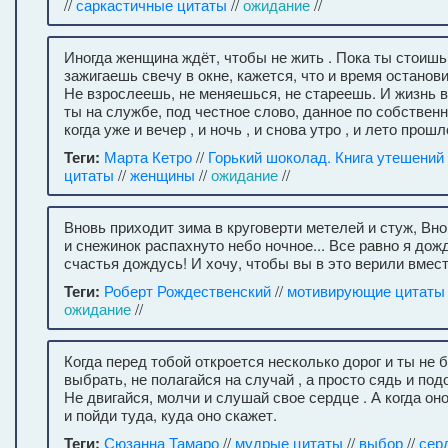
//
саркастичные цитаты
//
ожидание
//
Иногда женщина ждёт, чтобы не жить . Пока ты стоишь
зажигаешь свечу в окне, кажется, что и время останов
Не взрослеешь, не меняешься, не стареешь. И жизнь в
ты на службе, под честное слово, данное по собственн
когда уже и вечер , и ночь , и снова утро , и лето прошло
Теги:
Марта Кетро
//
Горький шоколад. Книга утешений
цитаты
//
женщины
//
ожидание
//
Вновь приходит зима в круговерти метелей и стуж, Вно
и снежинок распахнуто небо ночное... Все равно я до
счастья дождусь! И хочу, чтобы вы в это верили вмес
Теги:
Роберт Рождественский
//
мотивирующие цитаты
ожидание
//
Когда перед тобой откроется несколько дорог и ты не 
выбрать, не полагайся на случай , а просто сядь и под
Не двигайся, молчи и слушай свое сердце . А когда оно
и пойди туда, куда оно скажет.
Теги:
Сюзанна Тамаро
//
мудрые цитаты
//
выбор
//
сер