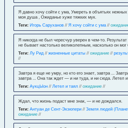
Я давно хочу сойти с ума, Умереть в объятьях нежных 
моя душа , Ожиданье хуже тяжких мук.
Теги:
Игорь Саруханов
//
Я хочу сойти с ума
//
ожидани
Я никогда не был чересчур уверен в чем-то. Результат
не бывает настолько великолепным, насколько он мог 
Теги:
Лу Рид
//
жизненные цитаты
//
ожидание
//
резуль
//
Завтра я еще не умру, но кто его знает, завтра ... Завт
завтра ... Она так ждет — и ни туда, и ни сюда. Летел и
Теги:
АукцЫон
//
Летел и таял
//
ожидание
//
Ждал, что жизнь подаст мне знак, — и не дождался.
Теги:
Антуан де Сент-Экзюпери
//
Земля людей (Плане
ожидание
//