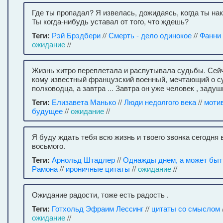
Где ты пропадал? Я извелась, дожидаясь, когда ты на
Ты когда-нибудь уставал от того, что ждешь?
Теги:
Рэй Брэдбери
//
Смерть - дело одинокое
//
Фанни
ожидание
//
Жизнь хитро переплетала и распутывала судьбы. Сей
кому известный французский военный, мечтающий о с
полководца, а завтра ... Завтра он уже человек , зад
Теги:
Елизавета Манько
//
Люди недолгого века
//
моти
будущее
//
ожидание
//
Я буду ждать тебя всю жизнь и твоего звонка сегодня 
восьмого.
Теги:
Арнольд Штадлер
//
Однажды днем, а может быт
Рамона
//
ироничные цитаты
//
ожидание
//
Ожидание радости, тоже есть радость .
Теги:
Готхольд Эфраим Лессинг
//
цитаты со смыслом
ожидание
//