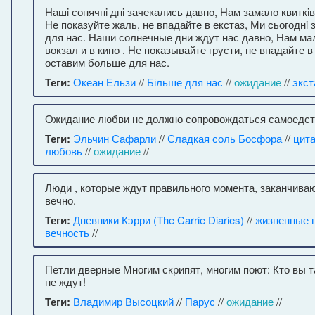
Нашi сонячнi днi зачекались давно, Нам замало квиткiв н
Не показуйте жаль, не впадайте в екстаз, Ми сьогоднi
для нас. Наши солнечные дни ждут нас давно, Нам ма
вокзал и в кино . Не показывайте грусти, не впадайте в
оставим больше для нас.
Теги:
Океан Ельзи
//
Більше для нас
//
ожидание
//
экст
Ожидание любви не должно сопровождаться самоедст
Теги:
Эльчин Сафарли
//
Сладкая соль Босфора
//
цит
любовь
//
ожидание
//
Люди , которые ждут правильного момента, заканчиваю
вечно.
Теги:
Дневники Кэрри (The Carrie Diaries)
//
жизненные 
вечность
//
Петли дверные Многим скрипят, многим поют: Кто вы т
не ждут!
Теги:
Владимир Высоцкий
//
Парус
//
ожидание
//