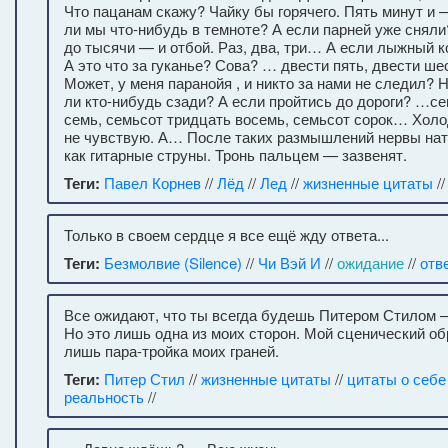
Что пацанам скажу? Чайку бы горячего. Пять минут и 
ли мы что-нибудь в темноте? А если парней уже сняли
до тысячи — и отбой. Раз, два, три… А если лыжный
А это что за гуканье? Сова? … двести пять, двести ш
Может, у меня паранойя , и никто за нами не следил? 
ли кто-нибудь сзади? А если пройтись до дороги? …с
семь, семьсот тридцать восемь, семьсот сорок… Холод
не чувствую. А… После таких размышлений нервы на
как гитарные струны. Тронь пальцем — зазвенят.
Теги:
Павел Корнев
//
Лёд
//
Лед
//
жизненные цитаты
/
Только в своем сердце я все ещё жду ответа...
Теги:
Безмолвие (Silence)
//
Чи Вэй И
//
ожидание
//
отв
Все ожидают, что ты всегда будешь Питером Стилом 
Но это лишь одна из моих сторон. Мой сценический об
лишь пара-тройка моих граней.
Теги:
Питер Стил
//
жизненные цитаты
//
цитаты о себе
реальность
//