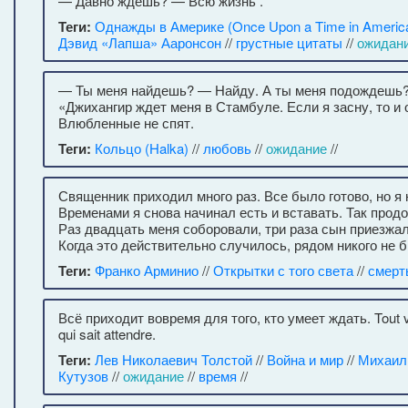
— Давно ждёшь? — Всю жизнь .
Теги:
Однажды в Америке (Once Upon a Time in Americ
Дэвид «Лапша» Ааронсон
//
грустные цитаты
//
ожидан
— Ты меня найдешь? — Найду. А ты меня подождешь
«Джихангир ждет меня в Стамбуле. Если я засну, то и о
Влюбленные не спят.
Теги:
Кольцо (Halka)
//
любовь
//
ожидание
//
Священник приходил много раз. Все было готово, но я 
Временами я снова начинал есть и вставать. Так продо
Раз двадцать меня соборовали, три раза сын приезжа
Когда это действительно случилось, рядом никого не 
Теги:
Франко Арминио
//
Открытки с того света
//
смерт
Всё приходит вовремя для того, кто умеет ждать. Tout vie
qui sait attendre.
Теги:
Лев Николаевич Толстой
//
Война и мир
//
Михаил
Кутузов
//
ожидание
//
время
//