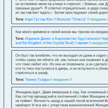
он остановил меня на улице и спросил: «Знаешь, как 
грешные души?» Я ответил отрицательно, и дядя сказ
их заставляет ждать». Затем проследовал своей дорог
Теги:
Карл Густав Юнг
//
Монолог "Улисса"
//
ожидание
/
Как много времени в своей жизни мы тратим на ожидани
Теги:
Индиана Джонс и Королевство Хрустального Чере
and the Kingdom of the Crystal Skull)
//
время
//
ожидание
Он был так влюблён, что не выходил из дома и сидел 
чтобы сразу же обнять её, как только она позвонит в д
что тоже любит его. Но она не позвонила, а он сдела
кто-то тихо постучался в дверь, и он испугался и убеж
спрятаться в шкаф.
Теги:
Тонино Гуэрра
//
ожидание
//
Женщина ждет. Даже вмерзшая в лед. Как оловянный с
Как сеттер ирландский в охотничьей стойке Женщина ж
не поймет: Вечность назад в нашей тихой вселенной В
наоборот И все же с упорством военнопленной Женщи