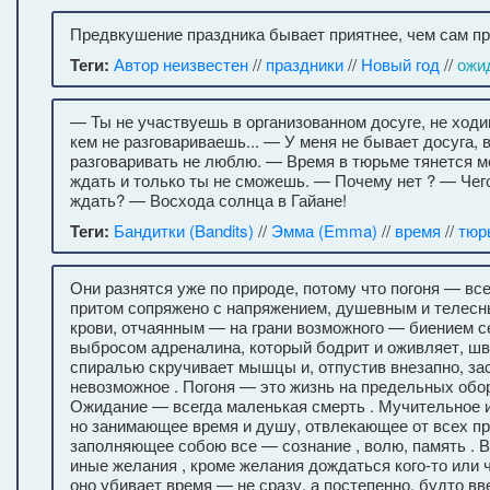
Предвкушение праздника бывает приятнее, чем сам пра
Теги:
Автор неизвестен
//
праздники
//
Новый год
//
ожи
— Ты не участвуешь в организованном досуге, не ходи
кем не разговариваешь... — У меня не бывает досуга, в
разговаривать не люблю. — Время в тюрьме тянется м
ждать и только ты не сможешь. — Почему нет ? — Чег
ждать? — Восхода солнца в Гайане!
Теги:
Бандитки (Bandits)
//
Эмма (Emma)
//
время
//
тюр
Они разнятся уже по природе, потому что погоня — все
притом сопряжено с напряжением, душевным и телес
крови, отчаянным — на грани возможного — биением 
выбросом адреналина, который бодрит и оживляет, шв
спиралью скручивает мышцы и, отпустив внезапно, за
невозможное . Погоня — это жизнь на предельных обор
Ожидание — всегда маленькая смерть . Мучительное и
но занимающее время и душу, отвлекающее от всех пр
заполняющее собою все — сознание , волю, память .
иные желания , кроме желания дождаться кого-то или ч
оно убивает время — не сразу, а постепенно, будто вв