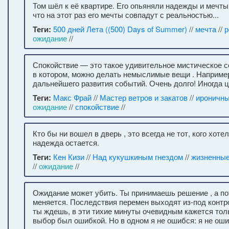
Том шёл к её квартире. Его опьяняли надежды и мечты
что на этот раз его мечты совпадут с реальностью...
Теги:
500 дней Лета ((500) Days of Summer)
//
мечта
//
р
ожидание
//
Спокойствие — это такое удивительное мистическое с
в котором, можно делать немыслимые вещи . Наприме
дальнейшего развития событий. Очень долго! Иногда 
Теги:
Макс Фрай
//
Мастер ветров и закатов
//
ироничны
ожидание
//
спокойствие
//
Кто бы ни вошел в дверь , это всегда не тот, кого хоте
надежда остается.
Теги:
Кен Кизи
//
Над кукушкиным гнездом
//
жизненные
//
ожидание
//
Ожидание может убить. Ты принимаешь решение , а по
меняется. Последствия перемен выходят из-под контро
ты ждешь, в эти тихие минуты очевидным кажется толь
выбор был ошибкой. Но в одном я не ошибся: я не оши