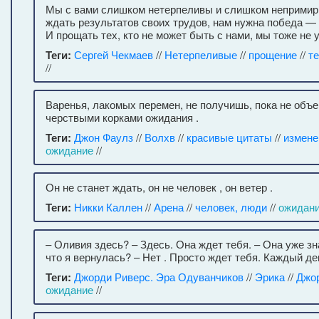
Мы с вами слишком нетерпеливы и слишком непримир
ждать результатов своих трудов, нам нужна победа —
И прощать тех, кто не может быть с нами, мы тоже не 
Теги:
Сергей Чекмаев
//
Нетерпеливые
//
прощение
//
т
//
Варенья, лакомых перемен, не получишь, пока не объ
черствыми корками ожидания .
Теги:
Джон Фаулз
//
Волхв
//
красивые цитаты
//
измене
ожидание
//
Он не станет ждать, он не человек , он ветер .
Теги:
Никки Каллен
//
Арена
//
человек, люди
//
ожидан
– Оливия здесь? – Здесь. Она ждет тебя. – Она уже зн
что я вернулась? – Нет . Просто ждет тебя. Каждый де
Теги:
Джорди Риверс. Эра Одуванчиков
//
Эрика
//
Джо
ожидание
//