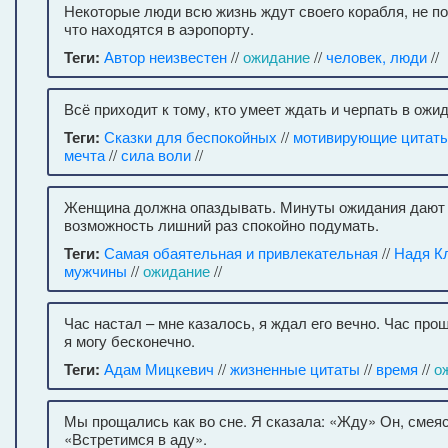
Некоторые люди всю жизнь ждут своего корабля, не п
что находятся в аэропорту.
Теги:
Автор неизвестен
//
ожидание
//
человек, люди
//
Всё приходит к тому, кто умеет ждать и черпать в ожи
Теги:
Сказки для беспокойных
//
мотивирующие цитат
мечта
//
сила воли
//
Женщина должна опаздывать. Минуты ожидания дают
возможность лишний раз спокойно подумать.
Теги:
Самая обаятельная и привлекательная
//
Надя К
мужчины
//
ожидание
//
Час настал – мне казалось, я ждал его вечно. Час про
я могу бесконечно.
Теги:
Адам Мицкевич
//
жизненные цитаты
//
время
//
о
Мы прощались как во сне. Я сказала: «Жду» Он, смеяс
«Встретимся в аду».