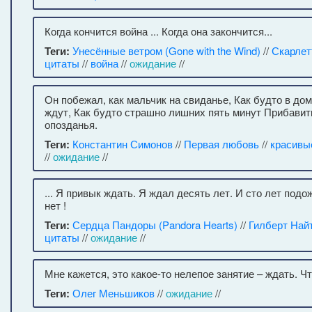
Когда кончится война ... Когда она закончится...
Теги:
Унесённые ветром (Gone with the Wind)
//
Скарлет
цитаты
//
война
//
ожидание
//
Он побежал, как мальчик на свиданье, Как будто в дом
ждут, Как будто страшно лишних пять минут Прибавит
опозданья.
Теги:
Константин Симонов
//
Первая любовь
//
красивы
//
ожидание
//
... Я привык ждать. Я ждал десять лет. И сто лет под
нет !
Теги:
Сердца Пандоры (Pandora Hearts)
//
Гилберт Най
цитаты
//
ожидание
//
Мне кажется, это какое-то нелепое занятие – ждать. Чт
Теги:
Олег Меньшиков
//
ожидание
//