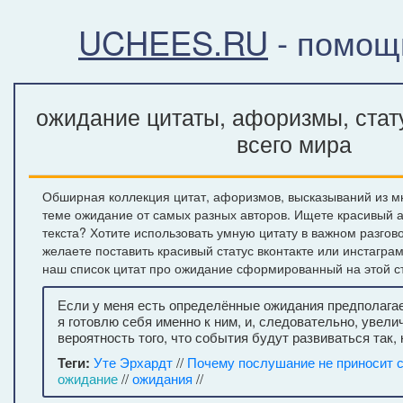
UCHEES.RU
- помощ
ожидание цитаты, афоризмы, стат
всего мира
Обширная коллекция цитат, афоризмов, высказываний из м
теме ожидание от самых разных авторов. Ищете красивый 
текста? Хотите использовать умную цитату в важном разгов
желаете поставить красивый статус вконтакте или инстагра
наш список цитат про ожидание сформированный на этой с
Если у меня есть определённые ожидания предполага
я готовлю себя именно к ним, и, следовательно, увели
вероятность того, что события будут развиваться так, 
Теги:
Уте Эрхардт
//
Почему послушание не приносит 
ожидание
//
ожидания
//