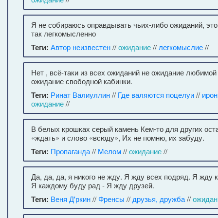
Я не собираюсь оправдывать чьих-либо ожиданий, это
так легкомысленно
Теги:
Автор неизвестен
//
ожидание
//
легкомыслие
//
Нет , всё-таки из всех ожиданий не ожидание любимой 
ожидание свободной кабинки.
Теги:
Ринат Валиуллин
//
Где валяются поцелуи
//
ирон
ожидание
//
В белых крошках серый камень Кем-то для других ост
«ждать» и слово «всюду», Их не помню, их забуду.
Теги:
Пропаганда
//
Мелом
//
ожидание
//
Да, да, да, я никого не жду. Я жду всех подряд. Я жду 
Я каждому буду рад - Я жду друзей.
Теги:
Веня Д'ркин
//
Френсы
//
друзья, дружба
//
ожидан