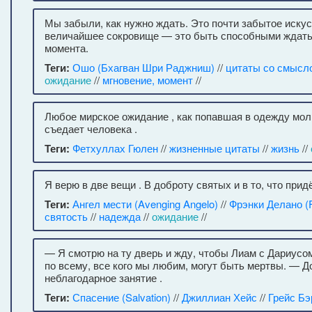
Мы забыли, как нужно ждать. Это почти забытое искус
величайшее сокровище — это быть способными ждать
момента.
Теги:
Ошо (Бхагван Шри Раджниш)
//
цитаты со смысл
ожидание
//
мгновение, момент
//
Любое мирское ожидание , как попавшая в одежду мол
съедает человека .
Теги:
Фетхуллах Гюлен
//
жизненные цитаты
//
жизнь
//
Я верю в две вещи . В доброту святых и в то, что придё
Теги:
Ангел мести (Avenging Angelo)
//
Фрэнки Делано (F
святость
//
надежда
//
ожидание
//
— Я смотрю на ту дверь и жду, чтобы Лиам с Дариусо
по всему, все кого мы любим, могут быть мертвы. — Д
неблагодарное занятие .
Теги:
Спасение (Salvation)
//
Джиллиан Хейс
//
Грейс Бэ