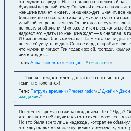
что мужчина придет. Нет , он давно не спешит ей навстр
будущий ветреный вечер Он рук ей своих не положит н
женщина плачет и ждет. Женщина ждет. Значит, все на
беда никого не коснется Значит, мужчина уснет и прос
улыбкой на грешных устах Он никогда не сумеет поня
неправильной жизни: Мир разлетится в зеркальные бры
надоест его ждать Но женщина ждет — в снегопад, в г
И безнадежная боль ожиданья, Та, у которой ни дна, н
во сне ей уснуть не дает Сонное сердце пробито навы
что мужчина придет Так подари же ей, господи, крылья 
она его ждет…
Теги:
Анна Ривелотэ
//
женщины
//
ожидание
//
— Говорят, тем, кто ждет, достаются хорошие вещи ...
теми, кто торопится!
Теги:
Патруль времени (Predestination)
//
Джейн
//
Джон
ожидание
//
Последнее время она жила ожиданием. Чего? Чуда? О
что вот-вот с ней случится что-то очень хорошее , что
Но это была всего лишь надежда , которая ее обманул
что запуталась в своих ощущениях и желаниях, и это у