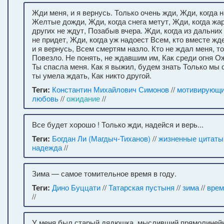
Жди меня, и я вернусь. Только очень жди, Жди, когда 
Желтые дожди, Жди, когда снега метут, Жди, когда жар
других не ждут, Позабыв вчера. Жди, когда из дальни
не придет, Жди, когда уж надоест Всем, кто вместе жде
и я вернусь, Всем смертям назло. Кто не ждал меня, т
Повезло. Не понять, не ждавшим им, Как среди огня 
Ты спасла меня. Как я выжил, будем знать Только мы с
ты умела ждать, Как никто другой.
Теги:
Константин Михайлович Симонов
//
мотивирующи
любовь
//
ожидание
//
Все будет хорошо ! Только жди, надейся и верь...
Теги:
Богдан Ли (Магдыч-Тиханов)
//
жизненные цитаты
надежда
//
Зима — самое томительное время в году.
Теги:
Дино Буццати
//
Татарская пустыня
//
зима
//
врем
//
У меня был старый дядюшка, мысливший прямолиней