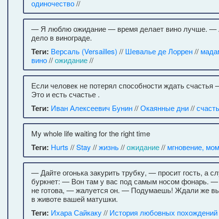
одиночество
//
— Я люблю ожидание — время делает вино лучше. — А
дело в винограде.
Теги:
Версаль (Versailles)
//
Шевалье де Лоррен
//
мада
вино
//
ожидание
//
Если человек не потерял способности ждать счастья 
Это и есть счастье .
Теги:
Иван Алексеевич Бунин
//
Окаянные дни
//
счаст
My whole life waiting for the right time
Теги:
Hurts
//
Stay
//
жизнь
//
ожидание
//
мгновение, мо
— Дайте огонька закурить трубку, — просит гость, а с
буркнет: — Вон там у вас под самым носом фонарь. — 
не готова, — жалуется он. — Подумаешь! Ждали же в
в животе вашей матушки.
Теги:
Ихара Сайкаку
//
История любовных похождений