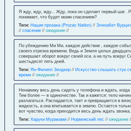
Я жду, жду, жду... Жду, пока он сделает первый шаг . 
понимает, что будет моим спасением?
Теги:
Нация прозака (Prozac Nation)
//
Элизабет Вурцел 
//
спасение
//
ожидание
//
По убеждению Ми Ми, каждое действие , каждое собы
своего отрезка времени. Ведь и Земля целых двадцат
совершает оборот вокруг своей оси, а на путь вокруг 
шестьдесят пять дней.
Теги:
Ян-Филипп Зендкер
//
Искусство слышать стук с
время
//
ожидание
//
Ненавижу весь день сидеть у телефона и ждать, когда 
Тем более — в одиночестве. Так и кажется: тело начи
разлагаться. Распадается, тает и превращается в вяз
жидкость, а она впитывается в землю. Остается тольк
вот чувство, когда приходится весь день ждать звонка.
Теги:
Харуки Мураками
//
Норвежский лес
//
ожидание
/