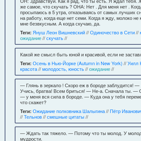
ОН: Здравствуй. Как я рад, что ты есть. Я ждал тебя. 
же самое, что скучать ? ОНА: Нет . Для меня нет . Когд
просыпаюсь в 5 утра, отказываясь от самых лучших сн
на работу, когда еще нет семи. Когда я жду, молоко не
мне безвкусным. А когда скучаю, да.
Теги:
Януш Леон Вишневский
//
Одиночество в Сети
//
ожидание
//
скучать
//
Какой же смысл быть юной и красивой, если не заста
Теги:
Осень в Нью-Йорке (Autumn in New York)
//
Уилл К
красота
//
молодость, юность
//
ожидание
//
— Глянь в зеркало ! Скоро еж в бороде заблудится! — 
Учись, братва! Всем бриться! — Не-а. Сначала ты. — С
— у меня вся сила в бороде. — Куда она у тебя переме
что скажет?
Теги:
Ожидание полковника Шалыгина
//
Пётр Иванови
//
Тельнов
//
смешные цитаты
//
— Ждать так тяжело. — Потому что ты молод. У молод
мудрости.