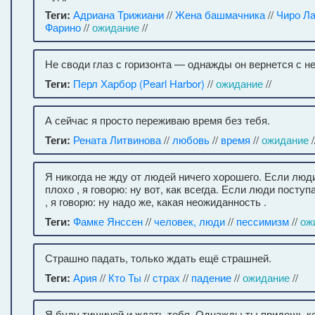
Теги:
Адриана Трижиани
//
Жена башмачника
//
Чиро Л
Фарино
//
ожидание
//
Не своди глаз с горизонта — однажды он вернется с н
Теги:
Перл Харбор (Pearl Harbor)
//
ожидание
//
А сейчас я просто переживаю время без тебя.
Теги:
Рената Литвинова
//
любовь
//
время
//
ожидание
/
Я никогда не жду от людей ничего хорошего. Если люд
плохо , я говорю: ну вот, как всегда. Если люди посту
, я говорю: ну надо же, какая неожиданность .
Теги:
Фамке Янссен
//
человек, люди
//
пессимизм
//
ож
Страшно падать, только ждать ещё страшней.
Теги:
Ария
//
Кто Ты
//
страх
//
падение
//
ожидание
//
Я буду тишиной и ждать тебя. Однажды ты придешь ко