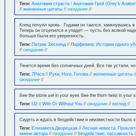
Теги:
Анатомия страсти / Анатомия Грей (Grey's Anato
//
жизненные цитаты
//
ожидание
//
Клещ почуял кровь . Годами он таился, замкнувшись в 
Теперь он отцепился и упадет — пусть без всякой над
больше была его уверенность .
Теги:
Патрик Зюскинд
//
Парфюмер. История одного у
//
ожидание
//
Тянется время без солнечных дней. Все так устали, но
Теги:
7Раса
//
Руки, Ноги, Голова
//
жизненные цитаты
/
ожидание
//
See the stone set in your eyes See the thorn twist in your si
Теги:
U2
//
With Or Without You
//
ожидание
//
взгляд
//
Сидеть и ждать в бездействии и неизвестности было х
Теги:
Елизавета Дворецкая
//
Лесная невеста. Прокля
имени автора
//
ожидание
//
бездействие, пассивность
/