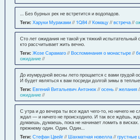
... Без бурных рек не встретится и водопадов.
Теги:
Харуки Мураками
//
1Q84
//
Комацу
//
встреча
//
о
Сто лет ожидания не такой уж тяжкий испытательный с
кто рассчитывает жить вечно.
Теги:
Жозе Сарамаго
//
Воспоминания о монастыре
//
б
ожидание
//
До изумрудной весны лето прощается с вами грудой о
И будет являться к вам посреди долгой зимы в теплые
Теги:
Евгений Витальевич Антонюк
//
осень
//
желания
/
ожидание
//
С утра и до вечера ты все ждал чего-то, но ничего не 
ждал — и ничего не происходило. И так все ждёшь, жд
думаешь, думаешь, пока не начинает ломить в висках. 
прежнему один. Один. Один...
Теги:
Стефан Цвейг
//
Шахматная новелла
//
грустные 