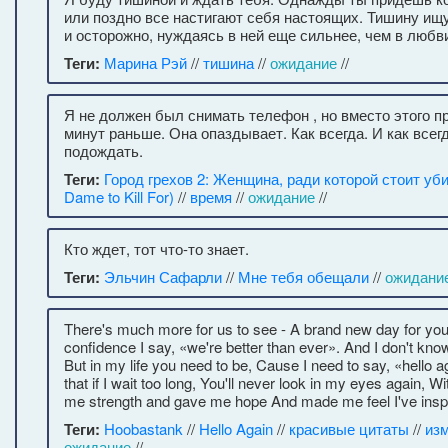
или поздно все настигают себя настоящих. Тишину ищу
и осторожно, нуждаясь в ней еще сильнее, чем в любви 
Теги:
Марина Рэй
//
тишина
//
ожидание
//
Я не должен был снимать телефон , но вместо этого 
минут раньше. Она опаздывает. Как всегда. И как всегда
подождать.
Теги:
Город грехов 2: Женщина, ради которой стоит убив
Dame to Kill For)
//
время
//
ожидание
//
Кто ждет, тот что-то знает.
Теги:
Эльчин Сафарли
//
Мне тебя обещали
//
ожидани
There's much more for us to see - A brand new day for yo
confidence I say, «we're better than ever». And I don't know
But in my life you need to be, Cause I need to say, «hello ag
that if I wait too long, You'll never look in my eyes again, W
me strength and gave me hope And made me feel I've insp
Теги:
Hoobastank
//
Hello Again
//
красивые цитаты
//
из
ожидание
//