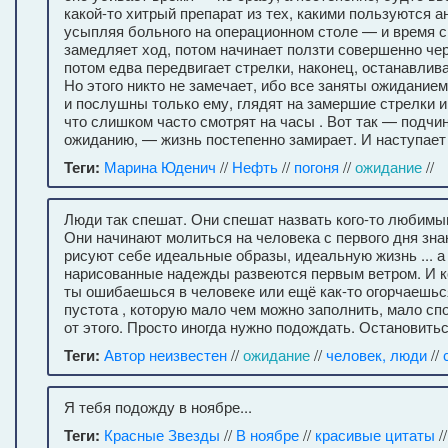
какой-то хитрый препарат из тех, какими пользуются а
усыпляя больного на операционном столе — и время с
замедляет ход, потом начинает ползти совершенно че
потом едва передвигает стрелки, наконец, останавлива
Но этого никто не замечает, ибо все заняты ожидание
и послушны только ему, глядят на замершие стрелки и 
что слишком часто смотрят на часы . Вот так — подчи
ожиданию, — жизнь постепенно замирает. И наступает
Теги:
Марина Юденич
//
Нефть
//
погоня
//
ожидание
//
Люди так спешат. Они спешат назвать кого-то любимым
Они начинают молиться на человека с первого дня зна
рисуют себе идеальные образы, идеальную жизнь ... а 
нарисованные надежды развеются первым ветром. И к
ты ошибаешься в человеке или ещё как-то огорчаешьс
пустота , которую мало чем можно заполнить, мало сп
от этого. Просто иногда нужно подождать. Остановить
Теги:
Автор неизвестен
//
ожидание
//
человек, люди
//
Я тебя подожду в ноябре...
Теги:
Красные Звезды
//
В ноябре
//
красивые цитаты
/