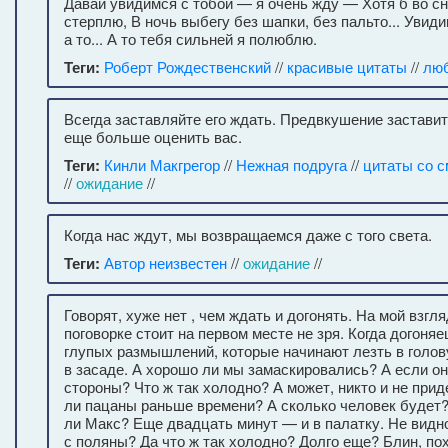
Давай увидимся с тобой — я очень жду — Хотя б во сне
стерплю, В ночь выбегу без шапки, без пальто... Увиди
а то... А то тебя сильней я полюблю.
Теги:
Роберт Рождественский
//
красивые цитаты
//
лю
Всегда заставляйте его ждать. Предвкушение застави
еще больше оценить вас.
Теги:
Кинли Макгрегор
//
Нежная подруга
//
цитаты со 
//
ожидание
//
Когда нас ждут, мы возвращаемся даже с того света.
Теги:
Автор неизвестен
//
ожидание
//
Говорят, хуже нет , чем ждать и догонять. На мой взгля
поговорке стоит на первом месте не зря. Когда догоняе
глупых размышлений, которые начинают лезть в голову
в засаде. А хорошо ли мы замаскировались? А если он
стороны? Что ж так холодно? А может, никто и не при
ли пацаны раньше времени? А сколько человек будет?
ли Макс? Еще двадцать минут — и в палатку. Не видн
с поляны? Да что ж так холодно? Долго еще? Блин, по