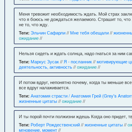
Меня тревожит необходимость ждать. Мой страх заклю
что я боюсь не дождаться желаемого. Страшит то, что 
не то, что жду.
Теги:
Эльчин Сафарли
//
Мне тебя обещали
//
жизненн
ожидание
//
Нельзя сидеть и ждать солнца, надо гнаться за ним с
Теги:
Маркус Зусак
//
Я - посланник
//
мотивирующие ц
деятельность, активность
//
ожидание
//
И потом вдруг, непонятно почему, когда ты меньше все
все вдруг налаживается.
Теги:
Анатомия страсти / Анатомия Грей (Grey's Anato
жизненные цитаты
//
ожидание
//
И ты порой почти полжизни ждешь Когда оно придет, т
Теги:
Роберт Рождественский
//
жизненные цитаты
//
о
мгновение, момент
//