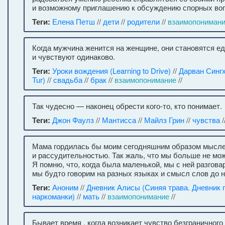
и возможному приглашению к обсуждению спорных воп
Теги:
Елена Петш
//
дети
//
родители
//
взаимопониман
Когда мужчина женится на женщине, они становятся е
и чувствуют одинаково.
Теги:
Уроки вождения (Learning to Drive)
//
Дарван Сингх
Tur)
//
свадьба
//
брак
//
взаимопонимание
//
Так чудесно — наконец обрести кого-то, кто понимает.
Теги:
Джон Фаулз
//
Мантисса
//
Майлз Грин
//
чувства
/
Мама гордилась бы моим сегодняшним образом мысл
и рассудительностью. Так жаль, что мы больше не мо
Я помню, что, когда была маленькой, мы с ней разгова
мы будто говорим на разных языках и смысл слов до н
Теги:
Аноним
//
Дневник Алисы (Синяя трава. Дневник
наркоманки)
//
мать
//
взаимопонимание
//
Бывает время , когда возникает чувство безграничного