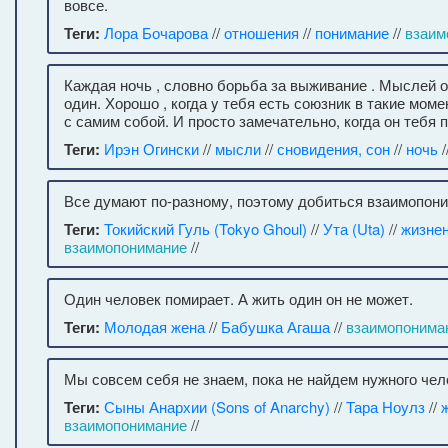
вовсе.
Теги:
Лора Бочарова
//
отношения
//
понимание
//
взаим
Каждая ночь , словно борьба за выживание . Мыслей о
один. Хорошо , когда y тебя есть союзник в такие мо
с самим собой. И просто замечательно, когда он тебя 
Теги:
Ирэн Огински
//
мысли
//
сновидения, сон
//
ночь
/
Все думают по-разному, поэтому добиться взаимопон
Теги:
Токийский Гуль (Tokyo Ghoul)
//
Ута (Uta)
//
жизне
взаимопонимание
//
Один человек помирает. А жить один он не может.
Теги:
Молодая жена
//
Бабушка Агаша
//
взаимопонима
Мы совсем себя не знаем, пока не найдем нужного чел
Теги:
Сыны Анархии (Sons of Anarchy)
//
Тара Ноулз
//
взаимопонимание
//