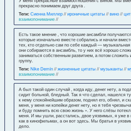
У меня прекрасные взаимоотношения с вином. Мы вмес
прекрасно понимаем друг друга .
Теги:
Сиенна Миллер
//
ироничные цитаты
//
вино
//
цит
взаимопонимание
//
Есть такое мнение , что хорошие ансамбли получаются
которые изначально вместе собрались и начали вместе
тех, кто отдельно сам по себе каждый — музыкальная 
они собираются в ансамбль, то у них всё хорошо слож
заниматься собственным развитием, а потом сложить 
группу.
Теги:
Nike Demin
//
жизненные цитаты
//
музыканты
//
м
взаимопонимание
//
А был такой один случай , когда иду, денег нету, а под
сидит больной, бледный. Так я что сделал, нашелся т
к нему спокойнейшим образом, поднял его, обнял, и ск
меня, у меня ни копейки денег нету, но я тебя чрезвы
и буду помнить всю свою жизнь ». У него слёзы потекли
меня. И мы ушли, расстались, двое уязвимых, я уже в 
как в кинофильмах, а он вот здесь. Мы братья в уязвим
дело.