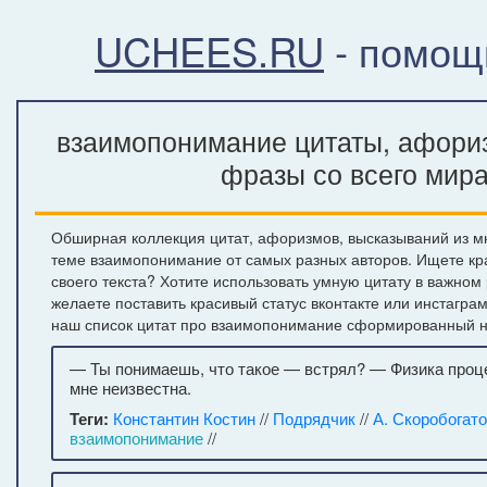
UCHEES.RU
- помощ
взаимопонимание цитаты, афориз
фразы со всего мир
Обширная коллекция цитат, афоризмов, высказываний из м
теме взаимопонимание от самых разных авторов. Ищете к
своего текста? Хотите использовать умную цитату в важном
желаете поставить красивый статус вконтакте или инстагра
наш список цитат про взаимопонимание сформированный на
— Ты понимаешь, что такое — встрял? — Физика проц
мне неизвестна.
Теги:
Константин Костин
//
Подрядчик
//
А. Скоробогат
взаимопонимание
//