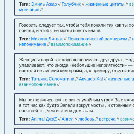
Теги:
Эмиль Ажар
//
Голубчик
//
жизненные цитаты
//
в
молчание
//
Говорить следует так, чтобы тебя поняли так как ты х
поняли, и чтобы не могли понять иначе.
Теги:
Михаил Литвак
//
Психологический вампиризм
//
непонимание
//
взаимопонимание
//
Женщины порой так хорошо понимают друг друга . На
улавливают, что иногда «небольшие неприятности» —
ноготь и не лишний килограмм, а, к примеру, отсутстви
Теги:
Татьяна Соломатина
//
Акушер-Ха!
//
жизненные 
взаимопонимание
//
Мы встретились как-то раз случайным утром За столик
в тот час как будто Запели вокруг мосты , и странным
понятней ты, чем все мои домыслы.
Теги:
Animal ДжаZ
//
Ангел
//
любовь
//
встреча
//
взаим