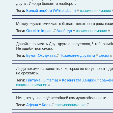
друга . Иногда бывает и наоборот.
Теги:
Белый альбом (White album)
//
взаимопонимание
/
Между «чужаками» часто бывает некоторого рода вза
Теги:
Genshin Impact
//
Альбедо
//
взаимопонимание
//
Давайте понимать Друг друга с полуслова, Чтоб, ошиб
Не ошибиться снова.
Теги:
Булат Окуджава
//
Пожелание друзьям
//
слова
/
Люди похожи на животных, которые не могут понять др
не сражаясь.
Теги:
Гинтама (Gintama)
//
Козенигата Хейджи
//
сражен
взаимопонимание
//
Нет , нет у нас ещё всеобщей коммуникабельности.
Теги:
Афоня
//
Коля
//
взаимопонимание
//