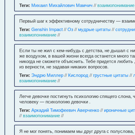
Теги:
Михаил Михайлович Мамчич
//
взаимопонимание
Первый шаг к эффективному сотрудничеству — взаим
Теги:
Genshin Impact
//
Оз
//
мудрые цитаты
//
сотрудни
взаимопонимание
//
Если ты не жил с кем-нибудь с детства, не дышал с н
же воздухом, в вашей жизни всегда останется много так
никогда не сможете объяснить. Тебе придется любить
из верности, не задавая никаких вопросов.
Теги:
Эндрю Миллер
//
Кислород
//
грустные цитаты
//
взаимопонимание
//
Легче девочке постигнуть психологию спящего слона, 
человеку — психологию девочки .
Теги:
Аркадий Тимофеевич Аверченко
//
ироничные ци
//
взаимопонимание
//
Я не мог понять, понимаем мы друг друга с полуслова