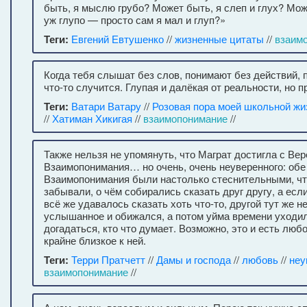
быть, я мыслю грубо? Может быть, я слеп и глух? Може
уж глупо — просто сам я мал и глуп?»
Теги:
Евгений Евтушенко
//
жизненные цитаты
//
взаим
Когда тебя слышат без слов, понимают без действий,
что-то случится. Глупая и далёкая от реальности, но 
Теги:
Ватари Ватару
//
Розовая пора моей школьной ж
//
Хатиман Хикигая
//
взаимопонимание
//
Также нельзя не упомянуть, что Маграт достигла с Ве
Взаимопонимания… но очень, очень неуверенного: обе
Взаимопонимания были настолько стеснительными, чт
забывали, о чём собирались сказать друг другу, а есл
всё же удавалось сказать хоть что-то, другой тут же 
услышанное и обижался, а потом уйма времени уходил
догадаться, кто что думает. Возможно, это и есть любо
крайне близкое к ней.
Теги:
Терри Пратчетт
//
Дамы и господа
//
любовь
//
неу
взаимопонимание
//