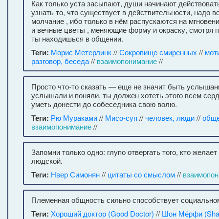
Как только уста засыпают, души начинают действовать
узнать то, что существует в действительности, надо в
молчание , ибо только в нём распускаются на мгнове
и вечные цветы , меняющие форму и окраску, смотря п
ты находишься в общении.
Теги:
Морис Метерлинк
//
Сокровище смиренных
//
мот
разговор, беседа
//
взаимопонимание
//
Просто что-то сказать — еще не значит быть услыша
услышали и поняли, ты должен хотеть этого всем сер
уметь донести до собеседника свою волю.
Теги:
Рю Мураками
//
Мисо-суп
//
человек, люди
//
общ
взаимопонимание
//
Запомни только одно: глупо отвергать того, кто желает
людской.
Теги:
Нвер Симонян
//
цитаты со смыслом
//
взаимопон
Племенная общность сильно способствует социально
Теги:
Хороший доктор (Good Doctor)
//
Шон Мёрфи (Sha