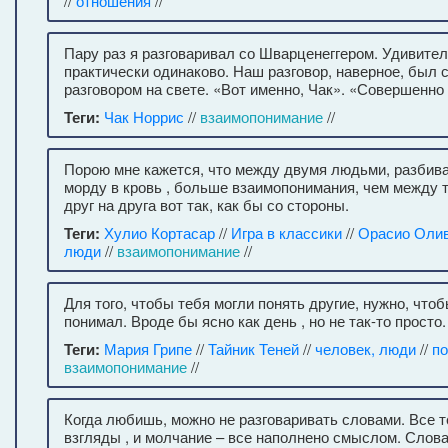
//
отношения
//
Пару раз я разговаривал со Шварценеггером. Удивите
практически одинаково. Наш разговор, наверное, был
разговором на свете. «Вот именно, Чак». «Совершенно 
Теги:
Чак Норрис
//
взаимопонимание
//
Порою мне кажется, что между двумя людьми, разбив
морду в кровь , больше взаимопонимания, чем между т
друг на друга вот так, как бы со стороны.
Теги:
Хулио Кортасар
//
Игра в классики
//
Орасио Оли
люди
//
взаимопонимание
//
Для того, чтобы тебя могли понять другие, нужно, что
понимал. Вроде бы ясно как день , но не так-то просто.
Теги:
Мария Грипе
//
Тайник Теней
//
человек, люди
//
п
взаимопонимание
//
Когда любишь, можно не разговаривать словами. Все те
взгляды , и молчание – все наполнено смыслом. Слов