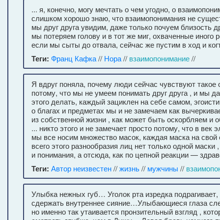
... я, конечно, могу мечтать о чем угодно, о взаимопон
слишком хорошо знаю, что взаимопонимания не сущест
мы друг друга увидим, даже только почуем близость др
мы потеряем голову и в тот же миг, охваченные иного 
если мы сыты до отвала, сейчас же пустим в ход и ког
Теги:
Франц Кафка
//
Нора
//
взаимопонимание
//
Я вдруг поняла, почему люди сейчас чувствуют такое о
потому, что мы не умеем понимать друг друга , и мы д
этого делать, каждый зациклен на себе самом, эгоис
о благах и предметах мы и не замечаем как вычеркива
из собственной жизни , как может быть оскорбляем и 
... никто этого и не замечает просто потому, что в век
мы все носим множество масок, каждая маска на свой 
всего этого разнообразия лиц нет только одной маски 
и понимания, а отсюда, как по цепной реакции — здрав
Теги:
Автор неизвестен
//
жизнь
//
мужчины
//
взаимопо
Улыбка нежных губ… Уголок рта изредка подрагивает, 
сдержать внутреннее сияние…Улыбающиеся глаза сле
но именно так утаивается пронзительный взгляд , кот