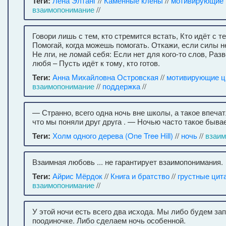
Теги:
Лена Элтанг
//
Каменные клёны
//
мотивирующие 
взаимопонимание
//
Говори лишь с тем, кто стремится встать, Кто идёт с т
Помогай, когда можешь помогать. Откажи, если силы не
Не лги, не ломай себя: Если нет для кого-то слов, Разв
любя – Пусть идёт к тому, кто готов.
Теги:
Анна Михайловна Островская
//
мотивирующие ц
взаимопонимание
//
поддержка
//
— Странно, всего одна ночь вне школы, а такое впечат
что мы поняли друг друга . — Ночью часто такое бывае
Теги:
Холм одного дерева (One Tree Hill)
//
ночь
//
взаим
Взаимная любовь ... не гарантирует взаимопонимания.
Теги:
Айрис Мёрдок
//
Книга и братство
//
грустные цит
взаимопонимание
//
У этой ночи есть всего два исхода. Мы либо будем за
поодиночке. Либо сделаем ночь особенной.