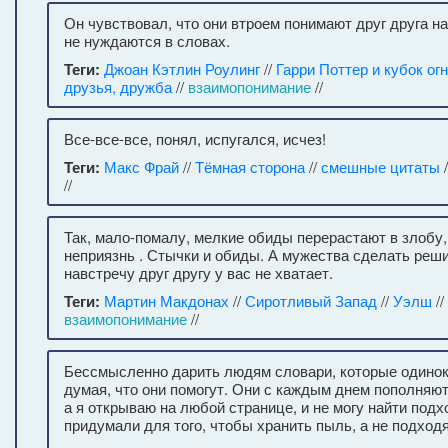
Он чувствовал, что они втроем понимают друг друга на
не нуждаются в словах.
Теги:
Джоан Кэтлин Роулинг
//
Гарри Поттер и кубок ог
друзья, дружба
//
взаимопонимание
//
Все-все-все, понял, испугался, исчез!
Теги:
Макс Фрай
//
Тёмная сторона
//
смешные цитаты
/
//
Так, мало-помалу, мелкие обиды перерастают в злобу
неприязнь . Стычки и обиды. А мужества сделать реш
навстречу друг другу у вас не хватает.
Теги:
Мартин Макдонах
//
Сиротливый Запад
//
Уэлш
//
взаимопонимание
//
Бессмысленно дарить людям словари, которые одинок
думая, что они помогут. Они с каждым днем пополняю
а я открываю на любой странице, и не могу найти под
придумали для того, чтобы хранить пыль, а не подход