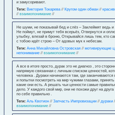
и замусоривают.
Теги:
Виктория Токарева
//
Кругом один обман
//
красив
//
взаимопонимание
//
Не шуми, не показывай бед и слёз – Заклеймят ведь и
Не поймут, не примут тебя всерьёз, Отвернутся и опл
улыбку, влезай в броню, Открывайся лишь тем, кто са
с тобою идёт строю – От адовых мук к небесам.
Теги:
Анна Михайловна Островская
//
мотивирующие ц
непонимание
//
взаимопонимание
//
А все в итоге просто, дурак это не диагноз , это сторон
напрямую связанная с личным списком ценностей, кот
человека . Дураки начинаются там, где заканчиваются
и попытки посмотреть на мир чужими глазами, принять
какие они есть. А решать чьи ценности самые правил
дело. У каждого свой мир, они не похожи друг на друга
по себе правильно .
Теги:
Аль Квотион
//
Запчасть Импровизации
//
дураки
/
взаимопонимание
//