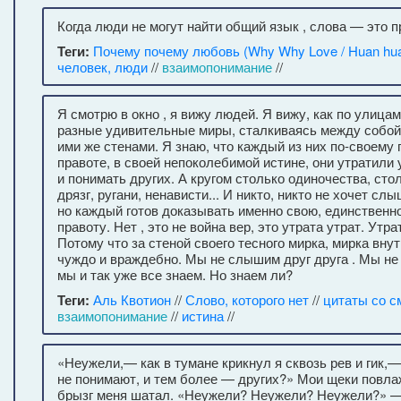
Когда люди не могут найти общий язык , слова — это п
Теги:
Почему почему любовь (Why Why Love / Huan hua
человек, люди
//
взаимопонимание
//
Я смотрю в окно , я вижу людей. Я вижу, как по улица
разные удивительные миры, сталкиваясь между собо
ими же стенами. Я знаю, что каждый из них по-своему 
правоте, в своей непоколебимой истине, они утратил
и понимать других. А кругом столько одиночества, стол
дрязг, ругани, ненависти... И никто, никто не хочет сл
но каждый готов доказывать именно свою, единствен
правоту. Нет , это не война вер, это утрата утрат. Утр
Потому что за стеной своего тесного мирка, мирка внут
чуждо и враждебно. Мы не слышим друг друга . Мы не
мы и так уже все знаем. Но знаем ли?
Теги:
Аль Квотион
//
Слово, которого нет
//
цитаты со 
взаимопонимание
//
истина
//
«Неужели,— как в тумане крикнул я сквозь рев и гик,—
не понимают, и тем более — других?» Мои щеки повла
брызг меня шатал. «Неужели? Неужели? Неужели?» —