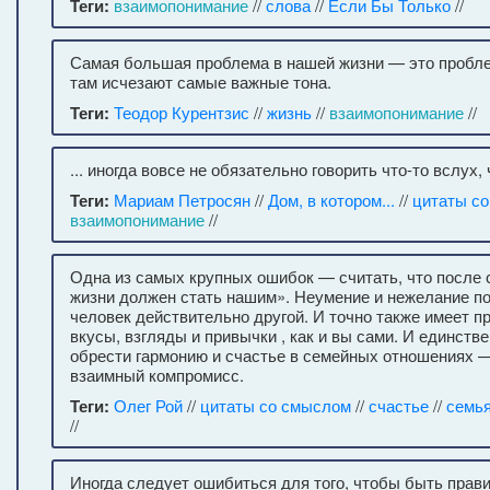
Теги:
взаимопонимание
//
слова
//
Если Бы Только
//
Самая большая проблема в нашей жизни — это пробл
там исчезают самые важные тона.
Теги:
Теодор Курентзис
//
жизнь
//
взаимопонимание
//
... иногда вовсе не обязательно говорить что-то вслух,
Теги:
Мариам Петросян
//
Дом, в котором...
//
цитаты с
взаимопонимание
//
Одна из самых крупных ошибок — считать, что после
жизни должен стать нашим». Неумение и нежелание по
человек действительно другой. И точно также имеет п
вкусы, взгляды и привычки , как и вы сами. И единств
обрести гармонию и счастье в семейных отношениях 
взаимный компромисс.
Теги:
Олег Рой
//
цитаты со смыслом
//
счастье
//
семь
//
Иногда следует ошибиться для того, чтобы быть прав