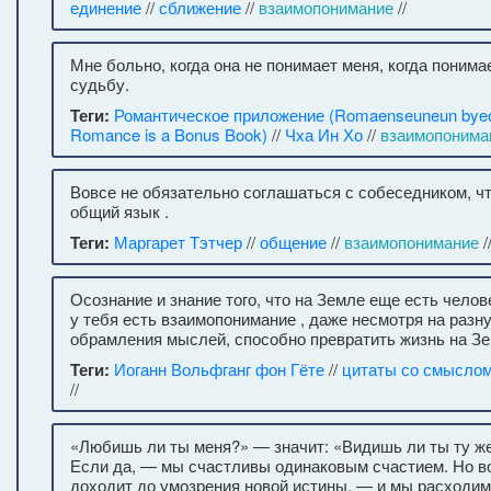
единение
//
сближение
//
взаимопонимание
//
Мне больно, когда она не понимает меня, когда поним
судьбу.
Теги:
Романтическое приложение (Romaenseuneun byeo
Romance is a Bonus Book)
//
Чха Ин Хо
//
взаимопонима
Вовсе не обязательно соглашаться с собеседником, ч
общий язык .
Теги:
Маргарет Тэтчер
//
общение
//
взаимопонимание
/
Осознание и знание того, что на Земле еще есть челов
у тебя есть взаимопонимание , даже несмотря на раз
обрамления мыслей, способно превратить жизнь на Зе
Теги:
Иоганн Вольфганг фон Гёте
//
цитаты со смысло
//
«Любишь ли ты меня?» — значит: «Видишь ли ты ту же 
Если да, — мы счастливы одинаковым счастием. Но во
доходит до умозрения новой истины, — и мы расходим