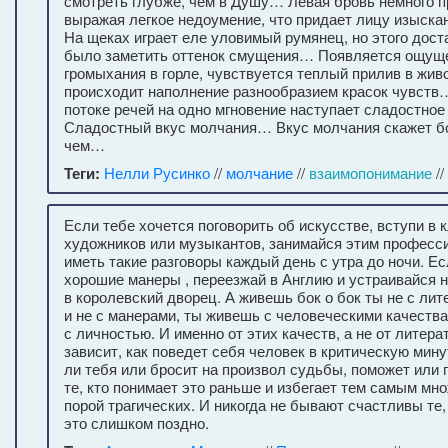
смотреть глубже, чем в Душу… Левая бровь немного 
выражая легкое недоумение, что придает лицу изыскан
На щеках играет еле уловимый румянец, но этого дост
было заметить оттенок смущения… Появляется ощуще
громыхания в горле, чувствуется теплый прилив в живо
происходит наполнение разнообразием красок чувст
потоке речей на одно мгновение наступает сладостно
Сладостный вкус молчания… Вкус молчания скажет 
чем…
Теги:
Нелли Русинко
//
молчание
//
взаимопонимание
//
Если тебе хочется поговорить об искусстве, вступи в 
художников или музыкантов, занимайся этим професс
иметь такие разговоры каждый день с утра до ночи. Е
хорошие манеры , переезжай в Англию и устраивайся н
в королевский дворец. А живешь бок о бок ты не с ли
и не с манерами, ты живешь с человеческими качества
с личностью. И именно от этих качеств, а не от литер
зависит, как поведет себя человек в критическую мин
ли тебя или бросит на произвол судьбы, поможет или
те, кто понимает это раньше и избегает тем самым мн
порой трагических. И никогда не бывают счастливы те,
это слишком поздно.