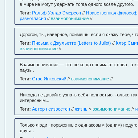
в мире не могут удержать тогда одного возле другого.
Теги:
Ральф Уолдо Эмерсон
//
Нравственная философ
разногласия
//
взаимопонимание
//
Дорогой, ты, наверное, поймешь, если я скажу тебе, чт
Теги:
Письма к Джульетте (Letters to Juliet)
//
Клэр Сми
взаимопонимание
//
Взаимопонимание — это не когда понимают слова , а к
паузы.
Теги:
Стас Янковский
//
взаимопонимание
//
Никогда не давайте узнать себя полностью, только так
интересным...
Теги:
Автор неизвестен
//
жизнь
//
взаимопонимание
//
и
Только люди , пораженные одинаковым (одним) недуго
друга .