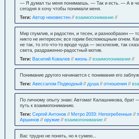
— Я думал ты меня понимаешь. — Так и есть. — А в 
сегодня я хочу чтобы понимали меня.
Теги:
Автор неизвестен
//
взаимопонимание
//
Мир глумлив, и радостен, и тесен, и разнообразен — т
никто не интересен; все горим беспомощным огнем. Ка
не так, то это что-то вроде чуда — эксклюзив, так сказ
света, раздраженно-радостный мотив.
Теги:
Василий Ковалев
//
жизнь
//
взаимопонимание
//
Понимание другого начинается с понимания его заблуж
Теги:
Авессалом Подводный
//
душа
//
отношения
//
вз
По личному опыту знаю: Автомат Калашникова, брат
путь к взаимопониманию.
Теги:
Сергей Антонов
//
Метро 2033: Непогребенные
//
Аршинов
//
оружие
//
взаимопонимание
//
Вас трудно не понять, но я сумею...