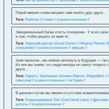
Порой именно слова мешают нам понять друг друга .
Теги:
Ранетки
//
слова
//
взаимопонимание
//
Эмоциональный багаж и есть отношения . У всех свои
в том, чтобы решать их вместе .
Теги:
Хороший доктор (Good Doctor)
//
Морган Резник (
отношения
//
взаимопонимание
//
эмоции
//
Зная прошлое , мы можем заглянуть в будущее — так у
Из нее мы знаем, что люди никогда не смогут открыть г
друга .
Теги:
Наруто: Ураганные хроники (Naruto: Shippûden)
//
смыслом
//
взаимопонимание
//
история
//
В данном случае мы имеем отсутствие взаимопониман
Теги:
Хладнокровный Люк (Cool Hand Luke)
//
Дрэглайн
цитаты
//
взаимопонимание
//