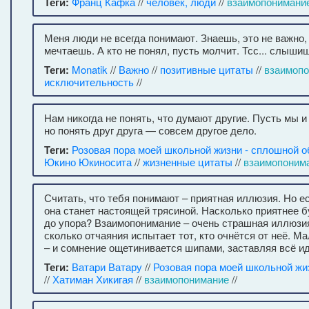
Теги:
Франц Кафка
//
человек, люди
//
взаимопонимани
Меня люди не всегда понимают. Знаешь, это не важно,
мечтаешь. А кто не понял, пусть молчит. Тсс... слыши
Теги:
Monatik
//
Важно
//
позитивные цитаты
//
взаимоп
исключительность
//
Нам никогда не понять, что думают другие. Пусть мы и 
но понять друг друга — совсем другое дело.
Теги:
Розовая пора моей школьной жизни - сплошной о
Юкино Юкиносита
//
жизненные цитаты
//
взаимопоним
Считать, что тебя понимают – приятная иллюзия. Но е
она станет настоящей трясиной. Насколько приятнее б
до упора? Взаимопонимание – очень страшная иллюзия
сколько отчаяния испытает тот, кто очнётся от неё. 
– и сомнение ощетинивается шипами, заставляя всё ид
Теги:
Ватари Ватару
//
Розовая пора моей школьной ж
//
Хатиман Хикигая
//
взаимопонимание
//