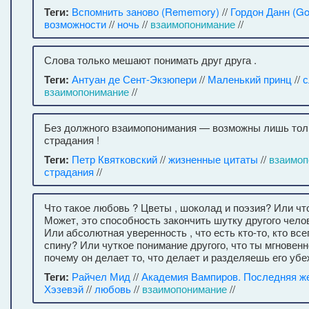
Теги:
Вспомнить заново (Rememory)
//
Гордон Данн (Go
возможности
//
ночь
//
взаимопонимание
//
Слова только мешают понимать друг друга .
Теги:
Антуан де Сент-Экзюпери
//
Маленький принц
//
с
взаимопонимание
//
Без должного взаимопонимания — возможны лишь толь
страдания !
Теги:
Петр Квятковский
//
жизненные цитаты
//
взаимоп
страдания
//
Что такое любовь ? Цветы , шоколад и поэзия? Или чт
Может, это способность закончить шутку другого чело
Или абсолютная уверенность , что есть кто-то, кто все
спину? Или чуткое понимание другого, что ты мгновен
почему он делает то, что делает и разделяешь его уб
Теги:
Райчел Мид
//
Академия Вампиров. Последняя ж
Хэзевэй
//
любовь
//
взаимопонимание
//