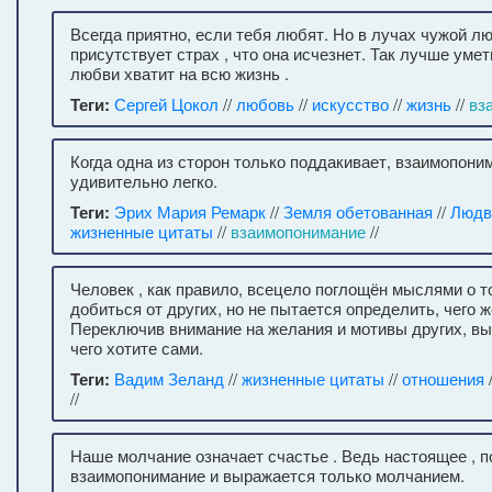
Всегда приятно, если тебя любят. Но в лучах чужой лю
присутствует страх , что она исчезнет. Так лучше умет
любви хватит на всю жизнь .
Теги:
Сергей Цокол
//
любовь
//
искусство
//
жизнь
//
вз
Когда одна из сторон только поддакивает, взаимопони
удивительно легко.
Теги:
Эрих Мария Ремарк
//
Земля обетованная
//
Людв
жизненные цитаты
//
взаимопонимание
//
Человек , как правило, всецело поглощён мыслями о то
добиться от других, но не пытается определить, чего ж
Переключив внимание на желания и мотивы других, вы 
чего хотите сами.
Теги:
Вадим Зеланд
//
жизненные цитаты
//
отношения
//
Наше молчание означает счастье . Ведь настоящее , п
взаимопонимание и выражается только молчанием.