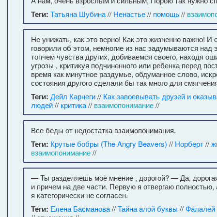
А нам, очень взрослым и сильным, Порою так нужно с
Теги:
Татьяна Шубина
//
Ненастье
//
помощь
//
взаимоп
He унижать, как это верно! Как это жизненно важно! И 
говорили об этом, немногие из нас задумываются над 
топчем чувства других, добиваемся своего, находя ош
угрозы , критикуя подчиненного или ребенка перед пос
время как минутное раздумье, обдуманное слово, иск
состояния другого сделали бы так много для смягчения
Теги:
Дейл Карнеги
//
Как завоевывать друзей и оказыв
людей
//
критика
//
взаимопонимание
//
Все беды от недостатка взаимопонимания.
Теги:
Крутые бобры (The Angry Beavers)
//
Норберт
//
ж
взаимопонимание
//
— Ты разделяешь моё мнение , дорогой? — Да, дорогая
и причем на две части. Первую я отвергаю полностью, 
я категорически не согласен.
Теги:
Елена Басманова
//
Тайна алой буквы
//
Фалалей