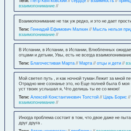
Теги:
Петр Квятковский
//
сердце
//
взаимность
//
прин
взаимопонимание
//
Взаимопонимание не так уж редко, и это не дает прости
Теги:
Геннадий Ефимович Малкин
//
Мысль нельзя при
взаимопонимание
//
В Испании, в Испании, в Испании, Влюбленных ожида
отцами и детьми, Увы, есть не всегда взаимопонимание
Теги:
Благочестивая Марта
//
Марта
//
отцы и дети
//
вз
Мой светел путь , и как ночной туман Лежит за мной п
Отрадно мне сознанье это, но Еще полней была б моя о
уст твоих услышал я, Что делишь ты ее со мною!
Теги:
Алексей Константинович Толстой
//
Царь Борис
/
взаимопонимание
//
Иногда проблема состоит в том, что двое даже не пы
друг друга .
Теги:
Автор неизвестен
//
проблемы
//
взаимопонимани