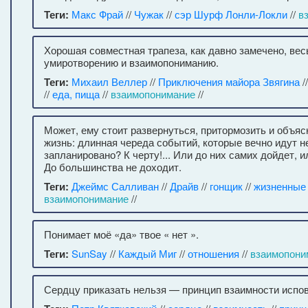
Теги:
Макс Фрай
//
Чужак
//
сэр Шурф Лонли-Локли
//
в
Хорошая совместная трапеза, как давно замечено, ве
умиротворению и взаимопониманию.
Теги:
Михаил Веллер
//
Приключения майора Звягина
/
//
еда, пища
//
взаимопонимание
//
Может, ему стоит развернуться, притормозить и объясн
жизнь: длинная череда событий, которые вечно идут не
запланировано? К черту!... Или до них самих дойдет, ил
До большинства не доходит.
Теги:
Джеймс Салливан
//
Драйв
//
гонщик
//
жизненные
взаимопонимание
//
Понимает моё «да» твое « нет ».
Теги:
SunSay
//
Каждый Миг
//
отношения
//
взаимопони
Сердцу приказать нельзя — принцип взаимности испов