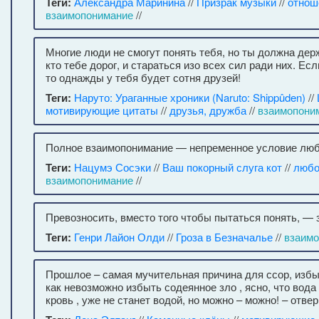
Теги:
Александра Маринина
//
Призрак музыки
//
отнош
взаимопонимание
//
Многие люди не смогут понять тебя, но ты должна держ
кто тебе дорог, и стараться изо всех сил ради них. Есл
то однажды у тебя будет сотня друзей!
Теги:
Наруто: Ураганные хроники (Naruto: Shippûden)
//
мотивирующие цитаты
//
друзья, дружба
//
взаимопони
Полное взаимопонимание — непременное условие люб
Теги:
Нацумэ Сосэки
//
Ваш покорный слуга кот
//
любо
взаимопонимание
//
Превозносить, вместо того чтобы пытаться понять, — 
Теги:
Генри Лайон Олди
//
Гроза в Безначалье
//
взаим
Прошлое – самая мучительная причина для ссор, избы
как невозможно избыть содеянное зло , ясно, что вода
кровь , уже не станет водой, но можно – можно! – отве