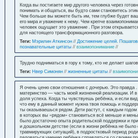
Когда вы постигаете мир другого человека через готов
понимать и общаться, вы будто сами становитесь эти
Чем больше вы можете быть им, тем глубже будет ва
его мира и уважение к нему. Чем крепче взаимопониман
человек ощущает это уважение . При этом открываетс
для настоящего трансформационного разговора.
Теги:
Мэрилин Аткинсон
//
Достижение целей. Пошагов
познавательные цитаты
//
взаимопонимание
//
Трудно подниматься в гору к тому, кто не делает шагов
Теги:
Нвер Симонян
//
жизненные цитаты
//
взаимопони
Я очень ценю свои отношения с дочерью. Это правда .
материнство — часть моей жизненной реализации. И в 
доля успеха. Когда ты чувствуешь ребёнка, и если в
что ему в данный момент нужна твоя помощь и поддерж
ты оказываешься рядом. Дети растут, с каждым годом
в которых вы «рядом» становиться всё меньше и мень
было достаточно опыта родительской поддержки и при
и дошкольном детстве (если в жизни ребёнка не было
травмирующих ситуаций), в подростковый период род
радоваться умению ребёнка справляться со своими п