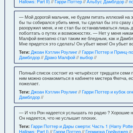
Hallows: Part II)
//
Гарри Поттер
//
Альбус Дамблдор
//
п
— Мой дорогой мальчик, не будем питать иллюзий на э
бы ты собирался убить меня, ты сделал бы это сразу ж
разоружил меня, и не стал бы останавливаться лишь д
поболтать о путях и возможностях. — Нет у меня ника
Малфой внезапно стал таким же бледным, как и Дамб
Мне придется это сделать! Он убьет меня! Он убьет 
Теги:
Джоан Кэтлин Роулинг
//
Гарри Поттер и Принц-п
Дамблдор
//
Драко Малфой
//
выбор
//
Полный список состоит из четырёхсот тридцати семи п
ним можно ознакомиться в кабинете мистера Филча, есл
пожелает.
Теги:
Джоан Кэтлин Роулинг
//
Гарри Поттер и кубок ог
Дамблдор
//
— И что Рон надеется услышать по радио ? Хорошие 
Он надеется, что не услышит плохих.
Теги:
Гарри Поттер и Дары смерти: Часть 1 (Harry Potter
Hallows: Part I)
//
Гарри Поттер
//
Гермиона Грейнджер
//