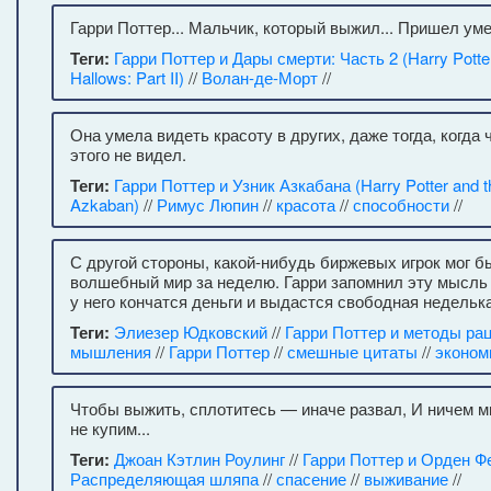
Гарри Поттер... Мальчик, который выжил... Пришел уме
Теги:
Гарри Поттер и Дары смерти: Часть 2 (Harry Potter
Hallows: Part II)
//
Волан-де-Морт
//
Она умела видеть красоту в других, даже тогда, когда 
этого не видел.
Теги:
Гарри Поттер и Узник Азкабана (Harry Potter and th
Azkaban)
//
Римус Люпин
//
красота
//
способности
//
С другой стороны, какой-нибудь биржевых игрок мог б
волшебный мир за неделю. Гарри запомнил эту мысль 
у него кончатся деньги и выдастся свободная неделька
Теги:
Элиезер Юдковский
//
Гарри Поттер и методы ра
мышления
//
Гарри Поттер
//
смешные цитаты
//
эконом
Чтобы выжить, сплотитесь — иначе развал, И ничем 
не купим...
Теги:
Джоан Кэтлин Роулинг
//
Гарри Поттер и Орден Ф
Распределяющая шляпа
//
спасение
//
выживание
//