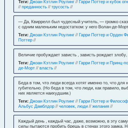
Теги:
Джоан Кэтлин Роулинг
//
Гарри Поттер и кубок ог
//
преданность
//
трусость
//
— Да, Квиррелл был чудесный учитель, — громко сказ
с одним маленьким недостатком: у него Волан-де-Морт
Теги:
Джоан Кэтлин Роулинг
//
Гарри Поттер и Орден Ф
Поттер
//
Величие пробуждает зависть , зависть рождает злобу,
Теги:
Джоан Кэтлин Роулинг
//
Гарри Поттер и Принц-п
де-Морт
//
власть
//
Беда в том, что люди всегда хотят именно то, что для
губительно. (Но беда в том, что люди, как правило, вы
них является наихудшим.)
Теги:
Джоан Кэтлин Роулинг
//
Гарри Поттер и Философ
Альбус Дамблдор
//
человек, люди
//
желания
//
Каждый день , каждый час, даже, возможно, в эту сам
силы пытаются пробить брешь в стенах этого замка. Но