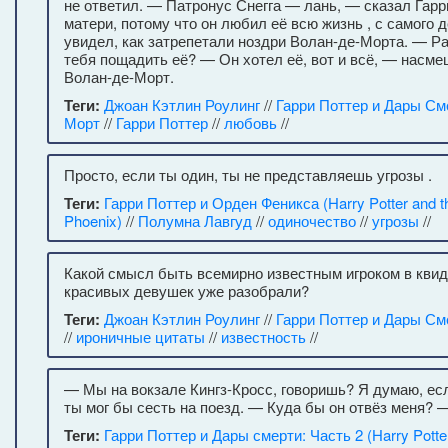
не ответил. — Патронус Снегга — лань, — сказал Гарр
матери, потому что он любил её всю жизнь , с самого 
увидел, как затрепетали ноздри Волан-де-Морта. — Ра
тебя пощадить её? — Он хотел её, вот и всё, — насм
Волан-де-Морт.
Теги:
Джоан Кэтлин Роулинг
//
Гарри Поттер и Дары См
Морт
//
Гарри Поттер
//
любовь
//
Просто, если ты один, ты не представляешь угрозы .
Теги:
Гарри Поттер и Орден Феникса (Harry Potter and th
Phoenix)
//
Полумна Лавгуд
//
одиночество
//
угрозы
//
Какой смысл быть всемирно известным игроком в квид
красивых девушек уже разобрали?
Теги:
Джоан Кэтлин Роулинг
//
Гарри Поттер и Дары См
//
ироничные цитаты
//
известность
//
— Мы на вокзале Кингз-Кросс, говоришь? Я думаю, ес
ты мог бы сесть на поезд. — Куда бы он отвёз меня? 
Теги:
Гарри Поттер и Дары смерти: Часть 2 (Harry Potter