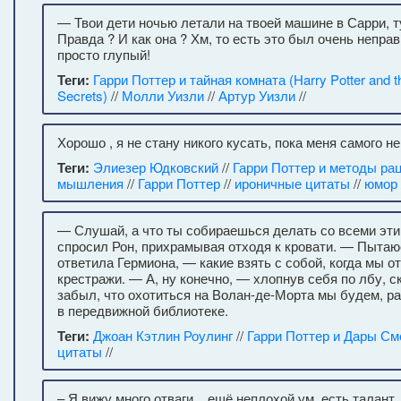
— Твои дети ночью летали на твоей машине в Сарри, т
Правда ? И как она ? Хм, то есть это был очень непра
просто глупый!
Теги:
Гарри Поттер и тайная комната (Harry Potter and 
Secrets)
//
Молли Уизли
//
Артур Уизли
//
Хорошо , я не стану никого кусать, пока меня самого не
Теги:
Элиезер Юдковский
//
Гарри Поттер и методы ра
мышления
//
Гарри Поттер
//
ироничные цитаты
//
юмор
— Слушай, а что ты собираешься делать со всеми эт
спросил Рон, прихрамывая отходя к кровати. — Пыта
ответила Гермиона, — какие взять с собой, когда мы о
крестражи. — А, ну конечно, — хлопнув себя по лбу, с
забыл, что охотиться на Волан-де-Морта мы будем, р
в передвижной библиотеке.
Теги:
Джоан Кэтлин Роулинг
//
Гарри Поттер и Дары См
цитаты
//
– Я вижу много отваги... ещё неплохой ум, есть талант , 