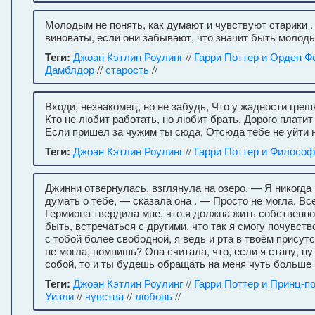
Молодым не понять, как думают и чувствуют старики .
виноваты, если они забывают, что значит быть молод
Теги:
Джоан Кэтлин Роулинг
//
Гарри Поттер и Орден Ф
Дамблдор
//
старость
//
Входи, незнакомец, но не забудь, Что у жадности грешн
Кто не любит работать, но любит брать, Дорого платит
Если пришел за чужим ты сюда, Отсюда тебе не уйти н
Теги:
Джоан Кэтлин Роулинг
//
Гарри Поттер и Философ
Джинни отвернулась, взглянула на озеро. — Я никогда
думать о тебе, — сказала она . — Просто не могла. Все
Гермиона твердила мне, что я должна жить собственн
быть, встречаться с другими, что так я смогу почувст
с тобой более свободной, я ведь и рта в твоём присут
не могла, помнишь? Она считала, что, если я стану, н
собой, то и ты будешь обращать на меня чуть больше
Теги:
Джоан Кэтлин Роулинг
//
Гарри Поттер и Принц-п
Уизли
//
чувства
//
любовь
//