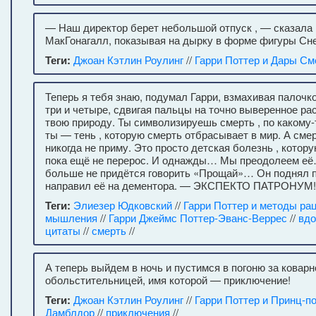
— Наш директор берет небольшой отпуск , — сказала
МакГонагалл, показывая на дырку в форме фигуры Сне
Теги:
Джоан Кэтлин Роулинг
//
Гарри Поттер и Дары См
Теперь я тебя знаю, подумал Гарри, взмахивая палочко
три и четыре, сдвигая пальцы на точно выверенное рас
твою природу. Ты символизируешь смерть , по какому-
ты — тень , которую смерть отбрасывает в мир. А смер
никогда не приму. Это просто детская болезнь , котор
пока ещё не перерос. И однажды… Мы преодолеем её
больше не придётся говорить «Прощай»… Он поднял п
направил её на дементора. — ЭКСПЕКТО ПАТРОНУМ!
Теги:
Элиезер Юдковский
//
Гарри Поттер и методы ра
мышления
//
Гарри Джеймс Поттер-Эванс-Веррес
//
вд
цитаты
//
смерть
//
А теперь выйдем в ночь и пустимся в погоню за коварн
обольстительницей, имя которой — приключение!
Теги:
Джоан Кэтлин Роулинг
//
Гарри Поттер и Принц-п
Дамблдор
//
приключения
//