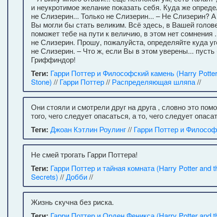
и неукротимое желание показать себя. Куда же опреде
не Слизерин... Только не Слизерин... – Не Слизерин? 
Вы могли бы стать великим. Всё здесь, в Вашей голов
поможет тебе на пути к величию, в этом нет сомнения .
не Слизерин. Прошу, пожалуйста, определяйте куда уг
не Слизерин. – Что ж, если Вы в этом уверены... пусть 
Гриффиндор!
Теги:
Гарри Поттер и Философский камень (Harry Potter 
Stone)
//
Гарри Поттер
//
Распределяющая шляпа
//
Они стояли и смотрели друг на друга , словно это пом
того, чего следует опасаться, а то, чего следует опасат
Теги:
Джоан Кэтлин Роулинг
//
Гарри Поттер и Философ
Не смей трогать Гарри Поттера!
Теги:
Гарри Поттер и тайная комната (Harry Potter and 
Secrets)
//
Добби
//
Жизнь скучна без риска.
Теги:
Гарри Поттер и Орден Феникса (Harry Potter and th