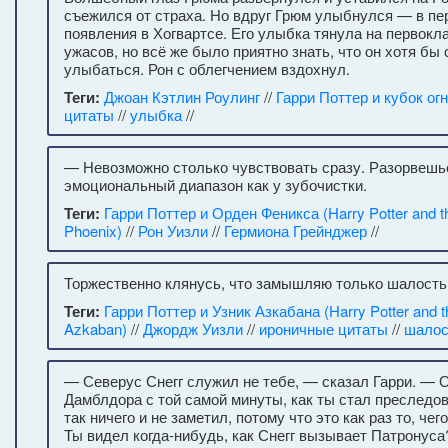
съежился от страха. Но вдруг Грюм улыбнулся — в пер
появления в Хогвартсе. Его улыбка тянула на первок
ужасов, но всё же было приятно знать, что он хотя бы
улыбаться. Рон с облегчением вздохнул.
Теги:
Джоан Кэтлин Роулинг
//
Гарри Поттер и кубок ог
цитаты
//
улыбка
//
— Невозможно столько чувствовать сразу. Разорвешьс
эмоциональный диапазон как у зубочистки.
Теги:
Гарри Поттер и Орден Феникса (Harry Potter and th
Phoenix)
//
Рон Уизли
//
Гермиона Грейнджер
//
Торжественно клянусь, что замышляю только шалость 
Теги:
Гарри Поттер и Узник Азкабана (Harry Potter and th
Azkaban)
//
Джордж Уизли
//
ироничные цитаты
//
шалос
— Северус Снегг служил не тебе, — сказал Гарри. — 
Дамблдора с той самой минуты, как ты стал преследов
так ничего и не заметил, потому что это как раз то, че
Ты видел когда-нибудь, как Снегг вызывает Патронус