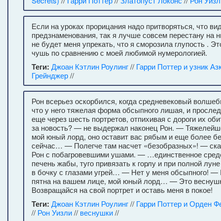
Secrets)
//
Гарри Поттер
//
Златопуст Локонс
//
Рон Уизл
Если на уроках прорицания надо притворяться, что ви
предзнаменования, так я лучше совсем перестану на н
не будет меня упрекать, что я сморозила глупость . Э
чушь по сравнению с моей любимой нумерологией.
Теги:
Джоан Кэтлин Роулинг
//
Гарри Поттер и узник Аз
Грейнджер
//
Рон всерьез оскорбился, когда средневековый волшеб
что у него тяжелая форма обсыпного лишая, и прослед
еще через шесть портретов, отпихивая с дороги их об
за новость? — не выдержал наконец Рон. — Тяжелейш
мой юный лорд, оно оставит вас рябым и еще более б
сейчас… — Полегче там насчет «безобразных»! — ск
Рон с побагровевшими ушами. — …единственное сред
печень жабы, туго привязать к горлу и при полной лун
в бочку с глазами угрей… — Нет у меня обсыпного! —
пятна на вашем лице, мой юный лорд… — Это веснушк
Возвращайся на свой портрет и оставь меня в покое!
Теги:
Джоан Кэтлин Роулинг
//
Гарри Поттер и Орден Ф
//
Рон Уизли
//
веснушки
//