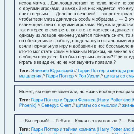
исход матча… Два ловца летают по полю, почти не вз
с другими игроками, и каждый из них надеется, что ем
снитч первым. — Дело не в везении! — запротестовал
чтобы твои глаза двигались особым образом… — В эт
взаимодействия с другими игроками. Неужели действи
так интересно смотреть, как кто-то мастерски двигает 
одному из ловцов наконец удаётся поймать снитч, то 
он обесценивает работу, проделанную остальными игр
взяли нормальную игру и добавили в неё бессмыслен
кто-то мог стать Самым Важным Игроком, не вникая в с
в общем процессе. Кто был первым ловцом? Принц-ид
играть в квиддич, но не мог выучить правила ?
Теги:
Элиезер Юдковский
//
Гарри Поттер и методы ра
мышления
//
Гарри Поттер
//
Рон Уизли
//
цитаты со см
Может, вы ещё не заметили, но жизнь вообще несправ
Теги:
Гарри Поттер и Орден Феникса (Harry Potter and th
Phoenix)
//
Северус Снегг
//
цитаты со смыслом
//
жизн
— Вы первый! — Ребята... Какая в этом польза ? — Ва
Теги:
Гарри Поттер и тайная комната (Harry Potter and 