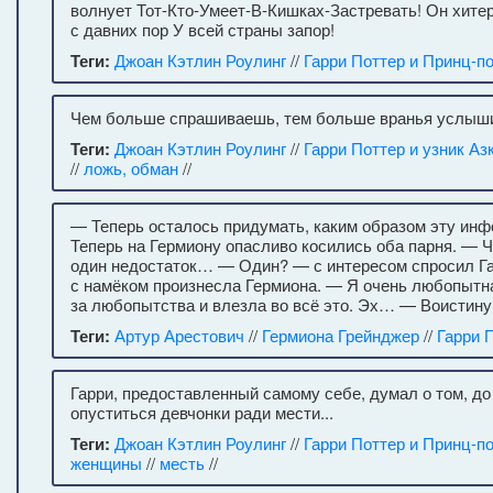
волнует Тот-Кто-Умеет-В-Кишках-Застревать! Он хитер
с давних пор У всей страны запор!
Теги:
Джоан Кэтлин Роулинг
//
Гарри Поттер и Принц-п
Чем больше спрашиваешь, тем больше вранья услыш
Теги:
Джоан Кэтлин Роулинг
//
Гарри Поттер и узник Аз
//
ложь, обман
//
— Теперь осталось придумать, каким образом эту ин
Теперь на Гермиону опасливо косились оба парня. — Ч
один недостаток… — Один? — с интересом спросил Г
с намёком произнесла Гермиона. — Я очень любопытна
за любопытства и влезла во всё это. Эх… — Воистину
Теги:
Артур Арестович
//
Гермиона Грейнджер
//
Гарри 
Гарри, предоставленный самому себе, думал о том, до 
опуститься девчонки ради мести...
Теги:
Джоан Кэтлин Роулинг
//
Гарри Поттер и Принц-п
женщины
//
месть
//