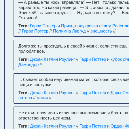
— А раньше ты носы вправляла? — Нет , только паль
вправлять. Но какая разница ! — Э... хорошо , давай, 
Эпискей! [ слышен хруст ] — Ну, как я выгляжу? — Ве
Отлично!
Теги:
Гарри Поттер и Принц-полукровка (Harry Potter and
//
Гарри Поттер
//
Полумна Лавгуд
//
внешность
//
Долго же ты просидишь в своей хижине, если станешь 
полюбят все.
Теги:
Джоан Кэтлин Роулинг
//
Гарри Поттер и кубок ог
Дамблдор
//
... бывает особая неуловимая магия , которая связыва
вещи и поступки .
Теги:
Джоан Кэтлин Роулинг
//
Гарри Поттер и Дары См
автора
//
магия
//
Не стоит проявлять излишнее высокомерие и брать на
ответственность целиком.
Теги:
Джоан Кэтлин Роулинг
//
Гарри Поттер и Орден Ф