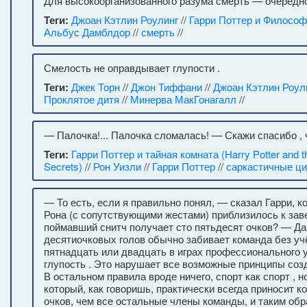
Для высокоорганизованного разума смерть — очередно
Теги:
Джоан Кэтлин Роулинг
//
Гарри Поттер и Философ
Альбус Дамблдор
//
смерть
//
Смелость не оправдывает глупости .
Теги:
Джек Торн
//
Джон Тиффани
//
Джоан Кэтлин Роул
Проклятое дитя
//
Минерва МакГонагалл
//
— Палочка!... Палочка сломалась! — Скажи спасибо , 
Теги:
Гарри Поттер и тайная комната (Harry Potter and 
Secrets)
//
Рон Уизли
//
Гарри Поттер
//
саркастичные ц
— То есть, если я правильно понял, — сказал Гарри, к
Рона (с сопутствующими жестами) приблизилось к за
поймавший снитч получает сто пятьдесят очков? — Д
десятиочковых голов обычно забивает команда без уч
пятнадцать или двадцать в играх профессионального 
глупость . Это нарушает все возможные принципы созд
В остальном правила вроде ничего, спорт как спорт , но
который, как говоришь, практически всегда приносит 
очков, чем все остальные члены команды, и таким об