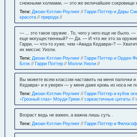
снежными холмами, — это же величайшее сокровище н
Теги:
Джоан Кэтлин Роулинг
//
Гарри Поттер и Дары См
красота
//
природа
//
— ... это такое оружие . То, чего у него еще не было. —
еще могущественный? — Да. — И что же это за оружие
Гарри, — что-то хуже, чем «Авада Кедавра»? — Хвати
их миссис Уизли.
Теги:
Джоан Кэтлин Роулинг
//
Гарри Поттер и Орден Ф
Блэк
//
Гарри Поттер
//
Молли Уизли
//
Вы можете всем классом наставить на меня палочки и
Кедавра» и я уверен — у меня даже кровь из носа не п
Теги:
Джоан Кэтлин Роулинг
//
Гарри Поттер и кубок ог
«Грозный глаз» Моуди Грюм
//
саркастичные цитаты
//
Возраст ведь не важен, а важна лишь суть .
Теги:
Джоан Кэтлин Роулинг
//
Гарри Поттер и Философ