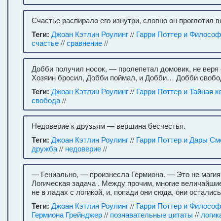
Счастье распирало его изнутри, словно он проглотил 
Теги:
Джоан Кэтлин Роулинг
//
Гарри Поттер и Философ
счастье
//
сравнение
//
Добби получил носок, — пролепетал домовик, не веря
Хозяин бросил, Добби поймал, и Добби… Добби свобо
Теги:
Джоан Кэтлин Роулинг
//
Гарри Поттер и Тайная к
свобода
//
Недоверие к друзьям — вершина бесчестья.
Теги:
Джоан Кэтлин Роулинг
//
Гарри Поттер и Дары См
дружба
//
недоверие
//
— Гениально, — произнесла Гермиона. — Это не магия 
Логическая задача . Между прочим, многие величайш
не в ладах с логикой, и, попади они сюда, они осталис
Теги:
Джоан Кэтлин Роулинг
//
Гарри Поттер и Философ
Гермиона Грейнджер
//
познавательные цитаты
//
логик