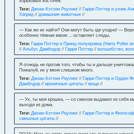
хорьковых косточек.
Теги:
Джоан Кэтлин Роулинг
//
Гарри Поттер и узник Аз
Хагрид
//
домашние животные
//
— Как же их найти? Они могут быть где угодно! — Верн
особенно тёмная магия ... оставляет следы.
Теги:
Гарри Поттер и Принц-полукровка (Harry Potter and
//
Альбус Дамблдор
//
Гарри Поттер
//
волшебство, вол
Я отнюдь не против того, чтобы ты и дальше уничтожа
Пожалуй, их у меня слишком много.
Теги:
Джоан Кэтлин Роулинг
//
Гарри Поттер и Орден Ф
Дамблдор
//
ироничные цитаты
//
вещи
//
— Ух, ты моя крошка, — со смехом выдавил из себя м
выходя из дома.
Теги:
Джоан Кэтлин Роулинг
//
Гарри Поттер и Философ
смешные цитаты
//
РОЗА: Мам, он опять показывает эту дурацкую штук