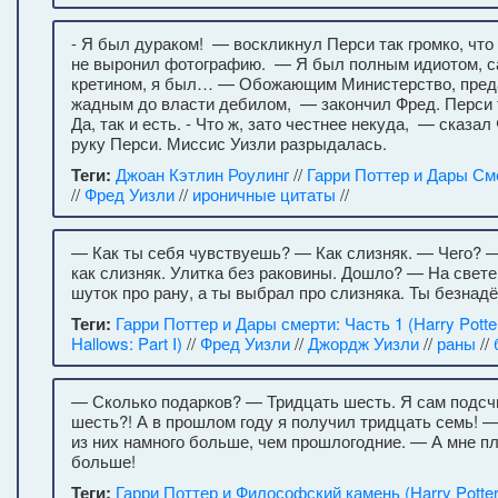
- Я был дураком! — воскликнул Перси так громко, что
не выронил фотографию. — Я был полным идиотом, 
кретином, я был… — Обожающим Министерство, пред
жадным до власти дебилом, — закончил Фред. Перси 
Да, так и есть. - Что ж, зато честнее некуда, — сказал
руку Перси. Миссис Уизли разрыдалась.
Теги:
Джоан Кэтлин Роулинг
//
Гарри Поттер и Дары См
//
Фред Уизли
//
ироничные цитаты
//
— Как ты себя чувствуешь? — Как слизняк. — Чего? —
как слизняк. Улитка без раковины. Дошло? — На свет
шуток про рану, а ты выбрал про слизняка. Ты безнад
Теги:
Гарри Поттер и Дары смерти: Часть 1 (Harry Potter
Hallows: Part I)
//
Фред Уизли
//
Джордж Уизли
//
раны
//
— Сколько подарков? — Тридцать шесть. Я сам подсч
шесть?! А в прошлом году я получил тридцать семь! 
из них намного больше, чем прошлогодние. — А мне пл
больше!
Теги:
Гарри Поттер и Философский камень (Harry Potter 