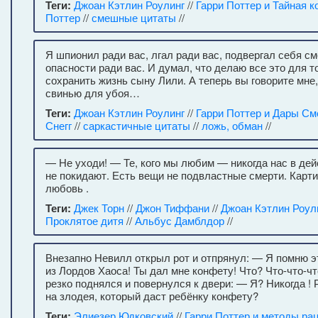
Теги:
Джоан Кэтлин Роулинг
//
Гарри Поттер и Тайная к
Поттер
//
смешные цитаты
//
Я шпионил ради вас, лгал ради вас, подвергал себя с
опасности ради вас. И думал, что делаю все это для т
сохранить жизнь сыну Лили. А теперь вы говорите мне,
свинью для убоя…
Теги:
Джоан Кэтлин Роулинг
//
Гарри Поттер и Дары См
Снегг
//
саркастичные цитаты
//
ложь, обман
//
— Не уходи! — Те, кого мы любим — никогда нас в де
не покидают. Есть вещи не подвластные смерти. Картины
любовь .
Теги:
Джек Торн
//
Джон Тиффани
//
Джоан Кэтлин Роул
Проклятое дитя
//
Альбус Дамблдор
//
Внезапно Невилл открыл рот и отпрянул: — Я помню эт
из Лордов Хаоса! Ты дал мне конфету! Что? Что-что-ч
резко поднялся и повернулся к двери: — Я? Никогда ! 
на злодея, который даст ребёнку конфету?
Теги:
Элиезер Юдковский
//
Гарри Поттер и методы ра