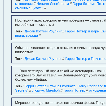
мышления
//
Невилл Лонгботтом
//
Гарри Джеймс Потт
смешные цитаты
//
Последний враг, которого нужно победить — смерть . 
истребится — смерть .)
Теги:
Джоан Кэтлин Роулинг
//
Гарри Поттер и Дары См
враги, вражда
//
Обычное явление: тот, кто остался в живых, всегда чу
виноватым.
Теги:
Джоан Кэтлин Роулинг
//
Гарри Поттер и Принц-п
— Ваш легендарный шрам такой же легендарный как и
который его Вам оставил. — Волан-де-Морт убил моих
более, чем убийца.
Теги:
Гарри Поттер и тайная комната (Harry Potter and 
Secrets)
//
Люциус Малфой
//
Гарри Поттер
//
отношени
Мировое господство — такая некрасивая фраза. Пред