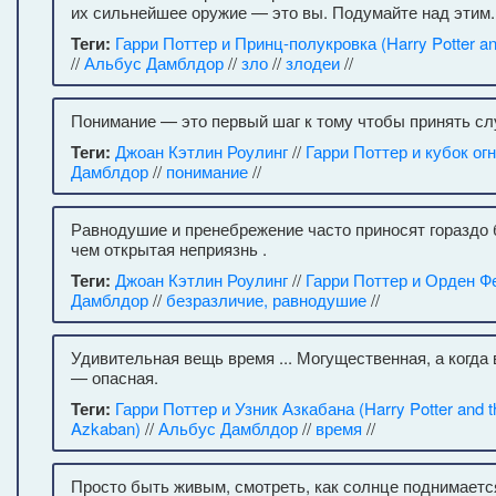
их сильнейшее оружие — это вы. Подумайте над этим.
Теги:
Гарри Поттер и Принц-полукровка (Harry Potter and
//
Альбус Дамблдор
//
зло
//
злодеи
//
Понимание — это первый шаг к тому чтобы принять с
Теги:
Джоан Кэтлин Роулинг
//
Гарри Поттер и кубок ог
Дамблдор
//
понимание
//
Равнодушие и пренебрежение часто приносят гораздо
чем открытая неприязнь .
Теги:
Джоан Кэтлин Роулинг
//
Гарри Поттер и Орден Ф
Дамблдор
//
безразличие, равнодушие
//
Удивительная вещь время ... Могущественная, а когда
— опасная.
Теги:
Гарри Поттер и Узник Азкабана (Harry Potter and th
Azkaban)
//
Альбус Дамблдор
//
время
//
Просто быть живым, смотреть, как солнце поднимает