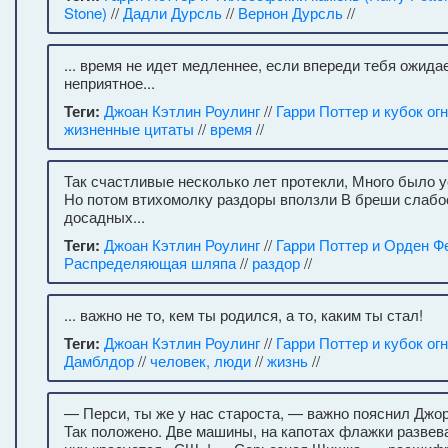
Stone)
//
Дадли Дурсль
//
Вернон Дурсль
//
... время не идет медленнее, если впереди тебя ожида
неприятное...
Теги:
Джоан Кэтлин Роулинг
//
Гарри Поттер и кубок ог
жизненные цитаты
//
время
//
Так счастливые несколько лет протекли, Много было 
Но потом втихомолку раздоры вползли В бреши слабо
досадных...
Теги:
Джоан Кэтлин Роулинг
//
Гарри Поттер и Орден Ф
Распределяющая шляпа
//
раздор
//
... важно не то, кем ты родился, а то, каким ты стал!
Теги:
Джоан Кэтлин Роулинг
//
Гарри Поттер и кубок ог
Дамблдор
//
человек, люди
//
жизнь
//
— Перси, ты же у нас староста, — важно пояснил Джо
Так положено. Две машины, на капотах флажки развева