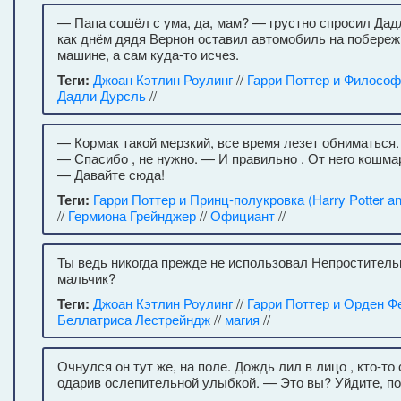
— Папа сошёл с ума, да, мам? — грустно спросил Дадл
как днём дядя Вернон оставил автомобиль на побережь
машине, а сам куда-то исчез.
Теги:
Джоан Кэтлин Роулинг
//
Гарри Поттер и Философ
Дадли Дурсль
//
— Кормак такой мерзкий, все время лезет обниматься
— Спасибо , не нужно. — И правильно . От него кошма
— Давайте сюда!
Теги:
Гарри Поттер и Принц-полукровка (Harry Potter and
//
Гермиона Грейнджер
//
Официант
//
Ты ведь никогда прежде не использовал Непроститель
мальчик?
Теги:
Джоан Кэтлин Роулинг
//
Гарри Поттер и Орден Ф
Беллатриса Лестрейндж
//
магия
//
Очнулся он тут же, на поле. Дождь лил в лицо , кто-то
одарив ослепительной улыбкой. — Это вы? Уйдите, п