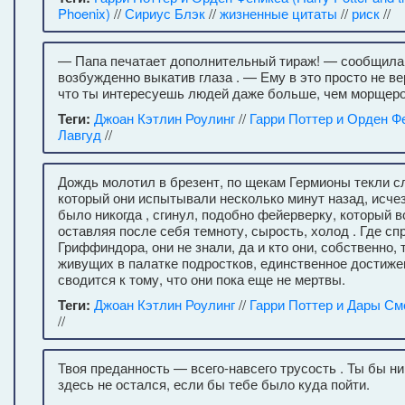
Phoenix)
//
Сириус Блэк
//
жизненные цитаты
//
риск
//
— Папа печатает дополнительный тираж! — сообщила
возбужденно выкатив глаза . — Ему в это просто не ве
что ты интересуешь людей даже больше, чем морщеро
Теги:
Джоан Кэтлин Роулинг
//
Гарри Поттер и Орден Ф
Лавгуд
//
Дождь молотил в брезент, по щекам Гермионы текли сле
который они испытывали несколько минут назад, исчез,
было никогда , сгинул, подобно фейерверку, который в
оставляя после себя темноту, сырость, холод . Где сп
Гриффиндора, они не знали, да и кто они, собственно,
живущих в палатке подростков, единственное достиже
сводится к тому, что они пока еще не мертвы.
Теги:
Джоан Кэтлин Роулинг
//
Гарри Поттер и Дары См
//
Твоя преданность — всего-навсего трусость . Ты бы н
здесь не остался, если бы тебе было куда пойти.