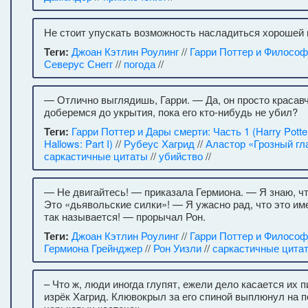
Не стоит упускать возможность насладиться хорошей 
Теги:
Джоан Кэтлин Роулинг
//
Гарри Поттер и Философ
Северус Снегг
//
погода
//
— Отлично выглядишь, Гарри. — Да, он просто красав
доберемся до укрытия, пока его кто-нибудь не убил?
Теги:
Гарри Поттер и Дары смерти: Часть 1 (Harry Potter
Hallows: Part I)
//
Рубеус Хагрид
//
Аластор «Грозный гл
саркастичные цитаты
//
убийство
//
— Не двигайтесь! — приказала Гермиона. — Я знаю, чт
Это «дьявольские силки»! — Я ужасно рад, что это им
так называется! — прорычал Рон.
Теги:
Джоан Кэтлин Роулинг
//
Гарри Поттер и Философ
Гермиона Грейнджер
//
Рон Уизли
//
саркастичные цита
– Что ж, люди иногда глупят, ежели дело касается их 
изрёк Хагрид. Клювокрыл за его спиной выплюнул на 