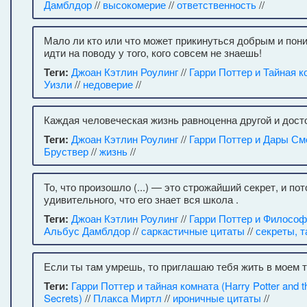
Дамблдор
//
высокомерие
//
ответственность
//
Мало ли кто или что может прикинуться добрым и по
идти на поводу у того, кого совсем не знаешь!
Теги:
Джоан Кэтлин Роулинг
//
Гарри Поттер и Тайная к
Уизли
//
недоверие
//
Каждая человеческая жизнь равноценна другой и дост
Теги:
Джоан Кэтлин Роулинг
//
Гарри Поттер и Дары См
Бруствер
//
жизнь
//
То, что произошло (...) — это строжайший секрет, и пот
удивительного, что его знает вся школа .
Теги:
Джоан Кэтлин Роулинг
//
Гарри Поттер и Философ
Альбус Дамблдор
//
саркастичные цитаты
//
секреты, 
Если ты там умрешь, то приглашаю тебя жить в моем т
Теги:
Гарри Поттер и тайная комната (Harry Potter and 
Secrets)
//
Плакса Миртл
//
ироничные цитаты
//