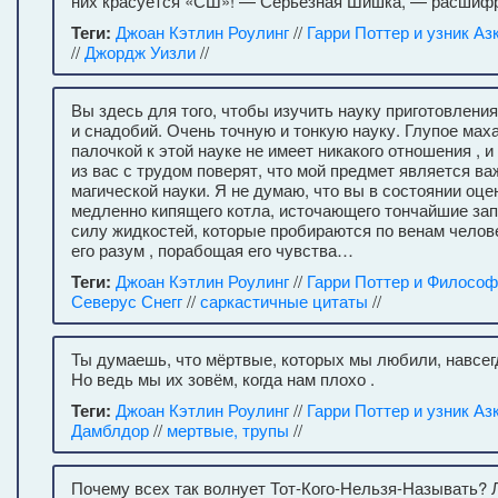
них красуется «СШ»! — Серьезная Шишка, — расшиф
Теги:
Джоан Кэтлин Роулинг
//
Гарри Поттер и узник Аз
//
Джордж Уизли
//
Вы здесь для того, чтобы изучить науку приготовлен
и снадобий. Очень точную и тонкую науку. Глупое ма
палочкой к этой науке не имеет никакого отношения , и
из вас с трудом поверят, что мой предмет является 
магической науки. Я не думаю, что вы в состоянии оце
медленно кипящего котла, источающего тончайшие зап
силу жидкостей, которые пробираются по венам челов
его разум , порабощая его чувства…
Теги:
Джоан Кэтлин Роулинг
//
Гарри Поттер и Философ
Северус Снегг
//
саркастичные цитаты
//
Ты думаешь, что мёртвые, которых мы любили, навсег
Но ведь мы их зовём, когда нам плохо .
Теги:
Джоан Кэтлин Роулинг
//
Гарри Поттер и узник Аз
Дамблдор
//
мертвые, трупы
//
Почему всех так волнует Тот-Кого-Нельзя-Называть? 