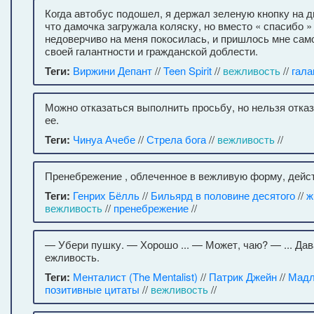
Когда автобус подошел, я держал зеленую кнопку на дв
что дамочка загружала коляску, но вместо « спасибо »
недоверчиво на меня покосилась, и пришлось мне сам
своей галантности и гражданской доблести.
Теги:
Виржини Депант
//
Teen Spirit
//
вежливость
//
гала
Можно отказаться выполнить просьбу, но нельзя отка
ее.
Теги:
Чинуа Ачебе
//
Стрела бога
//
вежливость
//
Пренебрежение , облеченное в вежливую форму, дейст
Теги:
Генрих Бёлль
//
Бильярд в половине десятого
//
ж
вежливость
//
пренебрежение
//
— Убери пушку. — Хорошо ... — Может, чаю? — ... Дав
ежливость.
Теги:
Менталист (The Mentalist)
//
Патрик Джейн
//
Мадл
позитивные цитаты
//
вежливость
//