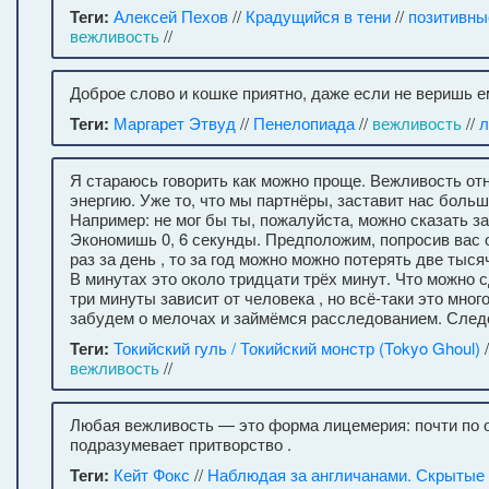
Теги:
Алексей Пехов
//
Крадущийся в тени
//
позитивны
вежливость
//
Доброе слово и кошке приятно, даже если не веришь ем
Теги:
Маргарет Этвуд
//
Пенелопиада
//
вежливость
//
л
Я стараюсь говорить как можно проще. Вежливость от
энергию. Уже то, что мы партнёры, заставит нас боль
Например: не мог бы ты, пожалуйста, можно сказать за 0
Экономишь 0, 6 секунды. Предположим, попросив вас 
раз за день , то за год можно можно потерять две тыся
В минутах это около тридцати трёх минут. Что можно 
три минуты зависит от человека , но всё-таки это мног
забудем о мелочах и займёмся расследованием. След
Теги:
Токийский гуль / Токийский монстр (Tokyo Ghoul)
/
вежливость
//
Любая вежливость — это форма лицемерия: почти по 
подразумевает притворство .
Теги:
Кейт Фокс
//
Наблюдая за англичанами. Скрытые