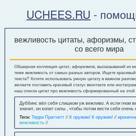
UCHEES.RU
- помощ
вежливость цитаты, афоризмы, с
со всего мира
Обширная коллекция цитат, афоризмов, высказываний из м
теме вежливость от самых разных авторов. Ищете красивый
текста? Хотите использовать умную цитату в важном разгов
желаете поставить красивый статус вконтакте или инстагра
наш список цитат про вежливость сформированный на этой 
Дуббинс вёл себя слишком уж вежливо. А если гном в
значит, он копит силы , чтобы потом вести себя очень 
Теги:
Терри Пратчетт
//
К оружию! К оружию!
//
ироничн
вежливость
//