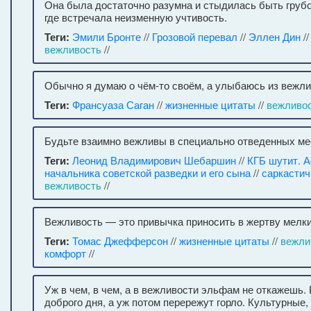
Она была достаточно разумна и стыдилась быть грубо
где встречала неизменную учтивость.
Теги:
Эмили Бронте
//
Грозовой перевал
//
Эллен Дин
/
вежливость
//
Обычно я думаю о чём-то своём, а улыбаюсь из вежли
Теги:
Франсуаза Саган
//
жизненные цитаты
//
вежливо
Будьте взаимно вежливы в специально отведенных ме
Теги:
Леонид Владимирович Шебаршин
//
КГБ шутит. 
начальника советской разведки и его сына
//
саркасти
вежливость
//
Вежливость — это привычка приносить в жертву мелки
Теги:
Томас Джефферсон
//
жизненные цитаты
//
вежли
комфорт
//
Уж в чем, в чем, а в вежливости эльфам не откажешь
доброго дня, а уж потом перережут горло. Культурные,