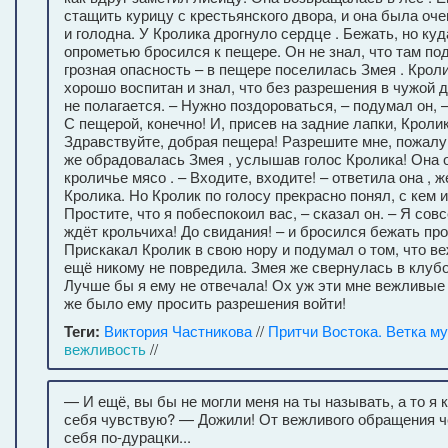
стащить курицу с крестьянского двора, и она была оч
и голодна. У Кролика дрогнуло сердце . Бежать, но ку
опрометью бросился к пещере. Он не знал, что там по
грозная опасность – в пещере поселилась Змея . Кроли
хорошо воспитан и знал, что без разрешения в чужой 
не полагается. – Нужно поздороваться, – подумал он, –
С пещерой, конечно! И, присев на задние лапки, Кроли
Здравствуйте, добрая пещера! Разрешите мне, пожалуй
же обрадовалась Змея , услышав голос Кролика! Она
кроличье мясо . – Входите, входите! – ответила она , 
Кролика. Но Кролик по голосу прекрасно понял, с кем 
Простите, что я побеспокоил вас, – сказал он. – Я сов
ждёт крольчиха! До свидания! – и бросился бежать проч
Прискакал Кролик в свою нору и подумал о том, что в
ещё никому не повредила. Змея же свернулась в клубо
Лучше бы я ему не отвечала! Ох уж эти мне вежливые
же было ему просить разрешения войти!
Теги:
Виктория Частникова
//
Притчи Востока. Ветка м
вежливость
//
— И ещё, вы бы не могли меня на ты называть, а то я 
себя чувствую? — Дожили! От вежливого обращения ч
себя по-дурацки...