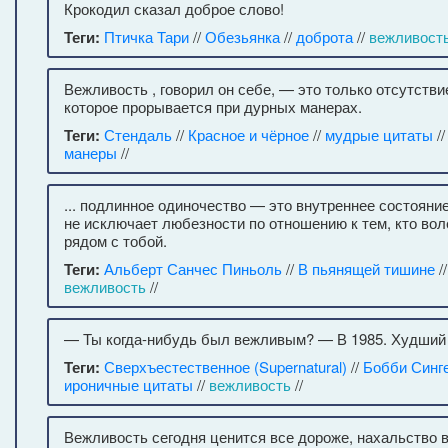
Крокодил сказал доброе слово!
Теги:
Птичка Тари
//
Обезьянка
//
доброта
//
вежливост
Вежливость , говорил он себе, — это только отсутстви
которое прорывается при дурных манерах.
Теги:
Стендаль
//
Красное и чёрное
//
мудрые цитаты
/
манеры
//
... подлинное одиночество — это внутреннее состояние
не исключает любезности по отношению к тем, кто во
рядом с тобой.
Теги:
Альберт Санчес Пиньоль
//
В пьянящей тишине
/
вежливость
//
— Ты когда-нибудь был вежливым? — В 1985. Худший г
Теги:
Сверхъестественное (Supernatural)
//
Бобби Синг
ироничные цитаты
//
вежливость
//
Вежливость сегодня ценится все дороже, нахальство 