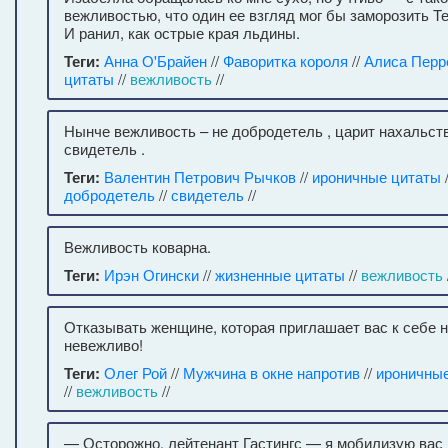
вежливостью, что один ее взгляд мог бы заморозить Те
И ранил, как острые края льдины.
Теги:
Анна О'Брайен
//
Фаворитка короля
//
Алиса Перр
цитаты
//
вежливость
//
Нынче вежливость – не добродетель , царит нахальств
свидетель .
Теги:
Валентин Петрович Рычков
//
ироничные цитаты
добродетель
//
свидетель
//
Вежливость коварна.
Теги:
Ирэн Огински
//
жизненные цитаты
//
вежливость
Отказывать женщине, которая приглашает вас к себе н
невежливо!
Теги:
Олег Рой
//
Мужчина в окне напротив
//
ироничны
//
вежливость
//
— Осторожно, лейтенант Гастингс — я мобилизую вас 