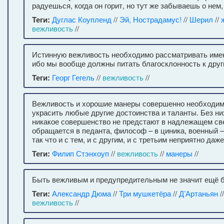
радуешься, когда он горит, но тут же забываешь о нем
Теги:
Дуглас Коупленд
//
Эй, Нострадамус!
//
Шерил
//
вежливость
//
Истинную вежливость необходимо рассматривать именн
ибо мы вообще должны питать благосклонность к друг
Теги:
Георг Гегель
//
вежливость
//
Вежливость и хорошие манеры совершенно необходимы
украсить любые другие достоинства и таланты. Без ни
никакое совершенство не предстают в надлежащем све
обращается в педанта, философ – в циника, военный – 
так что и с тем, и с другим, и с третьим неприятно даж
Теги:
Филип Стэнхоуп
//
вежливость
//
манеры
//
Быть вежливым и предупредительным не значит ещё б
Теги:
Александр Дюма
//
Три мушкетёра
//
Д’Артаньян
/
вежливость
//