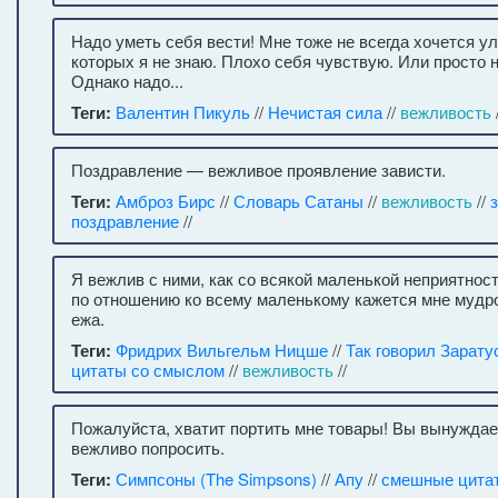
Надо уметь себя вести! Мне тоже не всегда хочется 
которых я не знаю. Плохо себя чувствую. Или просто н
Однако надо...
Теги:
Валентин Пикуль
//
Нечистая сила
//
вежливость
Поздравление — вежливое проявление зависти.
Теги:
Амброз Бирс
//
Словарь Сатаны
//
вежливость
//
поздравление
//
Я вежлив с ними, как со всякой маленькой неприятнос
по отношению ко всему маленькому кажется мне мудр
ежа.
Теги:
Фридрих Вильгельм Ницше
//
Так говорил Зарату
цитаты со смыслом
//
вежливость
//
Пожалуйста, хватит портить мне товары! Вы вынуждае
вежливо попросить.
Теги:
Симпсоны (The Simpsons)
//
Апу
//
смешные цита