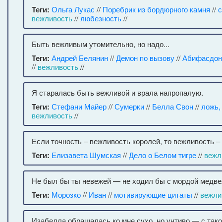
Теги:
Ольга Лукас
//
Поребрик из бордюрного камня
//
вежливость
//
любезность
//
Быть вежливым утомительно, но надо...
Теги:
Андрей Белянин
//
Демон по вызову
//
Абифасдон
//
вежливость
//
Я старалась быть вежливой и врала напропалую.
Теги:
Стефани Майер
//
Сумерки
//
Белла Свон
//
ложь,
вежливость
//
Если точность – вежливость королей, то вежливость –
Теги:
Елизавета Шумская
//
Дело о Белом тигре
//
вежл
Не был бы ты невежей — не ходил бы с мордой медве
Теги:
Морозко
//
Иван
//
мотивирующие цитаты
//
вежли
Изабелла обращалась ко мне сухо, но учтиво — с так