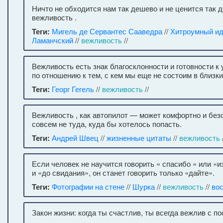
Ничто не обходится нам так дешево и не ценится так д
вежливость .
Теги:
Мигель де Сервантес Сааведра
//
Хитроумный ид
Ламанчский
//
вежливость
//
Вежливость есть знак благосклонности и готовности к 
по отношению к тем, с кем мы еще не состоим в близк
Теги:
Георг Гегель
//
вежливость
//
Вежливость , как автопилот — может комфортно и без
совсем не туда, куда бы хотелось попасть.
Теги:
Андрей Швец
//
жизненные цитаты
//
вежливость
Если человек не научится говорить « спасибо » или «
и «до свидания», он станет говорить только «дайте».
Теги:
Фотографии на стене
//
Шурка
//
вежливость
//
во
Закон жизни: когда ты счастлив, ты всегда вежлив с п