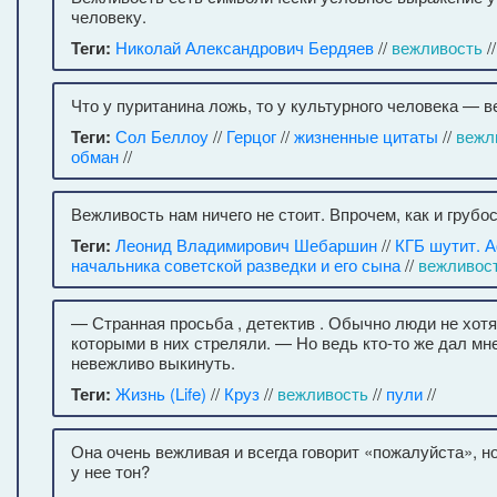
человеку.
Теги:
Николай Александрович Бердяев
//
вежливость
//
Что у пуританина ложь, то у культурного человека — в
Теги:
Сол Беллоу
//
Герцог
//
жизненные цитаты
//
вежл
обман
//
Вежливость нам ничего не стоит. Впрочем, как и грубос
Теги:
Леонид Владимирович Шебаршин
//
КГБ шутит. 
начальника советской разведки и его сына
//
вежливос
— Странная просьба , детектив . Обычно люди не хотя
которыми в них стреляли. — Но ведь кто-то же дал мне
невежливо выкинуть.
Теги:
Жизнь (Life)
//
Круз
//
вежливость
//
пули
//
Она очень вежливая и всегда говорит «пожалуйста», но
у нее тон?