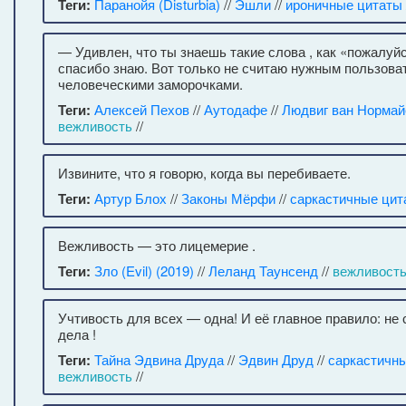
Теги:
Паранойя (Disturbia)
//
Эшли
//
ироничные цитаты
— Удивлен, что ты знаешь такие слова , как «пожалуй
спасибо знаю. Вот только не считаю нужным пользов
человеческими заморочками.
Теги:
Алексей Пехов
//
Аутодафе
//
Людвиг ван Нормай
вежливость
//
Извините, что я говорю, когда вы перебиваете.
Теги:
Артур Блох
//
Законы Мёрфи
//
саркастичные цит
Вежливость — это лицемерие .
Теги:
Зло (Evil) (2019)
//
Леланд Таунсенд
//
вежливост
Учтивость для всех — одна! И её главное правило: не 
дела !
Теги:
Тайна Эдвина Друда
//
Эдвин Друд
//
саркастичн
вежливость
//