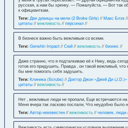
русская, а нам бы хренку. — Пожалуйста. — Вот так 
к официанткам.
Теги:
Две девицы на мели (2 Broke Girls)
//
Макс Блэк
/
цитаты
//
вежливость
//
персонал
//
В бизнесе важно быть вежливым со всеми.
Теги:
Genshin Impact
//
Сюй
//
вежливость
//
бизнес
//
Даже странно, что я подталкиваю её к Нику, ведь сего
готов его придушить. Правда , он такой вежливый, что
бы мне помогать себя задушить.
Теги:
Клиника (Scrubs)
//
Доктор Джон «Джей Ди (J.D.)»
цитаты
//
вежливость
//
Нет , вежливые люди не пропали, Еще встречаются на
Меня вчера так ласково послали, Что неудобно было н
Теги:
Автор неизвестен
//
вежливость
//
человек, люди
/
Вежливость есть символически условное выражение у