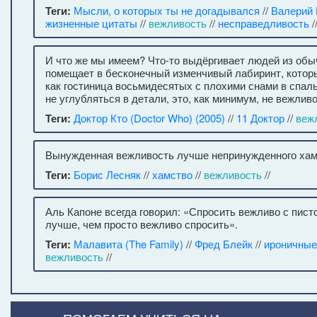
Теги:
Мысли, о которых ты не догадывался
//
Валерий 
жизненные цитаты
//
вежливость
//
несправедливость
/
И что же мы имеем? Что-то выдёргивает людей из обы
помещает в бесконечный изменчивый лабиринт, котор
как гостиница восьмидесятых с плохими снами в спаль
не углубляться в детали, это, как минимум, не вежливо
Теги:
Доктор Кто (Doctor Who) (2005)
//
11 Доктор
//
веж
Вынужденная вежливость лучше непринужденного хам
Теги:
Борис Лесняк
//
хамство
//
вежливость
//
Аль Капоне всегда говорил: «Спросить вежливо с пист
лучше, чем просто вежливо спросить».
Теги:
Малавита (The Family)
//
Фред Блейк
//
ироничные
вежливость
//