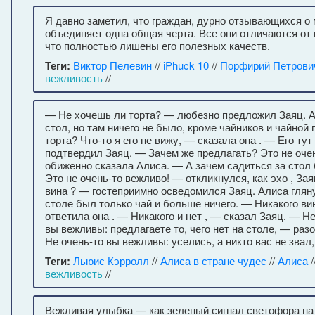
Я давно заметил, что граждан, дурно отзывающихся о 
объединяет одна общая черта. Все они отличаются от 
что полностью лишены его полезных качеств.
Теги:
Виктор Пелевин
//
iPhuck 10
//
Порфирий Петрови
вежливость
//
— Не хочешь ли торта? — любезно предложил Заяц. А
стол, но там ничего не было, кроме чайников и чайной
торта? Что-то я его не вижу, — сказала она . — Его тут 
подтвердил Заяц. — Зачем же предлагать? Это не оче
обиженно сказала Алиса. — А зачем садиться за стол
Это не очень-то вежливо! — откликнулся, как эхо , За
вина ? — гостеприимно осведомился Заяц. Алиса гляну
столе был только чай и больше ничего. — Никакого ви
ответила она . — Никакого и нет , — сказал Заяц. — Не
вы вежливы: предлагаете то, чего нет на столе, — ра
Не очень-то вы вежливы: уселись, а никто вас не звал
Теги:
Льюис Кэрролл
//
Алиса в стране чудес
//
Алиса
/
вежливость
//
Вежливая улыбка — как зеленый сигнал светофора на 