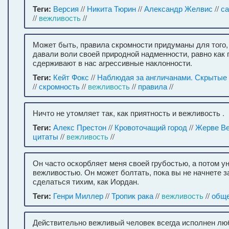
Теги:
Версия
//
Никита Тюрин
//
Александр Желвис
//
са
//
вежливость
//
Может быть, правила скромности придуманы для того,
давали воли своей природной надменности, равно как
сдерживают в нас агрессивные наклонности.
Теги:
Кейт Фокс
//
Наблюдая за англичанами. Скрытые
//
скромность
//
вежливость
//
правила
//
Ничто не утомляет так, как приятность и вежливость .
Теги:
Алекс Престон
//
Кровоточащий город
//
Жерве Ве
цитаты
//
вежливость
//
Он часто оскорбляет меня своей грубостью, а потом у
вежливостью. Он может болтать, пока вы не начнете з
сделаться тихим, как Иордан.
Теги:
Генри Миллер
//
Тропик рака
//
вежливость
//
общ
Действительно вежливый человек всегда исполнен лю