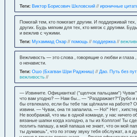
Теги:
Виктор Борисович Шкловский
//
ироничные цитат
Помогай тем, кто помогает другим. И поддерживай тех
других. Будь мягким для тех, кто мягок с другими. Бу
и вежлив с чужими.
Теги:
Мухаммад Окар
//
помощь
//
поддержка
//
вежлив
Вежливость — это слова , говорящие о любви и глаза 
о ненависти.
Теги:
Ошо (Бхагван Шри Раджниш)
//
Дао. Путь без пут
вежливость
//
— Извините. Официантка! (*щелчок пальцами*) Чувак*
что вам угодно? — Нам бы... — *Раздражает?*Грубо и
бы отвлекало, если бы тебе так щёлкали на работе? Ой,
извини. — Чувак, она тя запалила. — Но!* Нет , хипстер
Не воображай, что мы в одной команде, у нас ничего о
вязаные шапки когда холодно, а ты из Колплэя! Ты сде
позлить папашу, а мой папаша не знает, что он мой п
ты думаешь*, что по этому звуку тебя обслужат, а я ду
у меня в трусах пересыхает. — Другая официантка куд