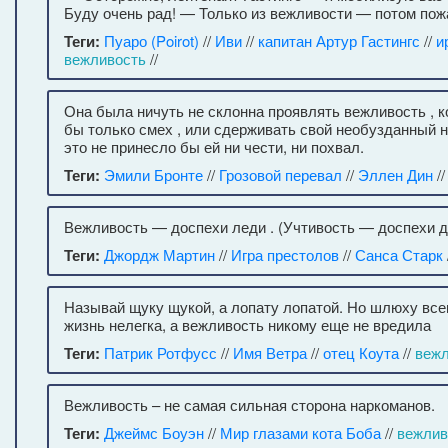
Буду очень рад! — Только из вежливости — потом пож
Теги:
Пуаро (Poirot)
//
Иви
//
капитан Артур Гастингс
//
и
вежливость
//
Она была ничуть не склонна проявлять вежливость , 
бы только смех , или сдерживать свой необузданный н
это не принесло бы ей ни чести, ни похвал.
Теги:
Эмили Бронте
//
Грозовой перевал
//
Эллен Дин
/
Вежливость — доспехи леди . (Учтивость — доспехи д
Теги:
Джордж Мартин
//
Игра престолов
//
Санса Старк
Называй щуку щукой, а лопату лопатой. Но шлюху всег
жизнь нелегка, а вежливость никому еще не вредила
Теги:
Патрик Ротфусс
//
Имя Ветра
//
отец Коута
//
вежл
Вежливость – не самая сильная сторона наркоманов.
Теги:
Джеймс Боуэн
//
Мир глазами кота Боба
//
вежлив