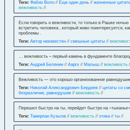
Теги:
Фабио Воло
//
Еще один день
//
жизненные цитат
вежливость
//
Если говорить о вежливости, то только в Рашке ночью
встретить человека , который живо поинтересуется, ка
проблемы .
Теги:
Автор неизвестен
//
смешные цитаты
//
вежливос
… вежливость – первый камень в фундаменте благоро
Теги:
Андрей Белянин
//
Ааргх
//
Малыш
//
вежливость
/
Вежливость — это хорошо организованное равнодушие
Теги:
Николай Александрович Бердяев
//
цитаты со с
безразличие, равнодушие
//
вежливость
//
Перешел быстро на ты, перейдет быстро на «тыканье
Теги:
Тамерлан Кузьгов
//
вежливость
//
этика
//
ты
//