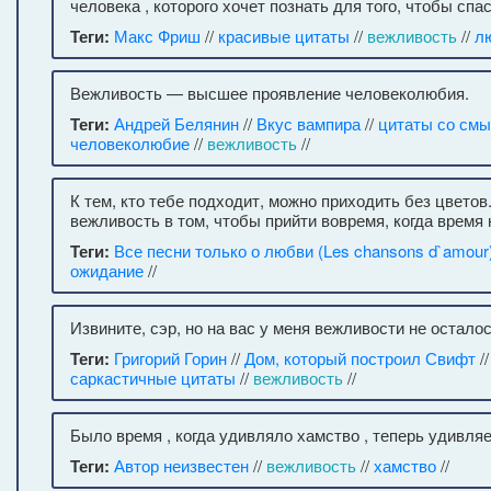
человека , которого хочет познать для того, чтобы спас
Теги:
Макс Фриш
//
красивые цитаты
//
вежливость
//
л
Вежливость — высшее проявление человеколюбия.
Теги:
Андрей Белянин
//
Вкус вампира
//
цитаты со см
человеколюбие
//
вежливость
//
К тем, кто тебе подходит, можно приходить без цветов
вежливость в том, чтобы прийти вовремя, когда время 
Теги:
Все песни только о любви (Les chansons d`amour
ожидание
//
Извините, сэр, но на вас у меня вежливости не осталос
Теги:
Григорий Горин
//
Дом, который построил Свифт
/
саркастичные цитаты
//
вежливость
//
Было время , когда удивляло хамство , теперь удивляе
Теги:
Автор неизвестен
//
вежливость
//
хамство
//