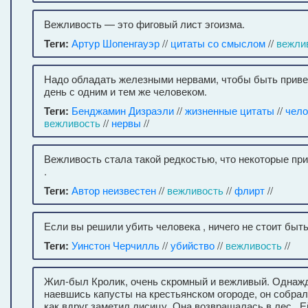
Вежливость — это фиговый лист эгоизма.
Теги:
Артур Шопенгауэр
//
цитаты со смыслом
//
вежли
Надо обладать железными нервами, чтобы быть прив
день с одним и тем же человеком.
Теги:
Бенджамин Дизраэли
//
жизненные цитаты
//
чело
вежливость
//
нервы
//
Вежливость стала такой редкостью, что некоторые пр
.
Теги:
Автор неизвестен
//
вежливость
//
флирт
//
Если вы решили убить человека , ничего не стоит быт
Теги:
Уинстон Черчилль
//
убийство
//
вежливость
//
Жил-был Кролик, очень скромный и вежливый. Однаж
наевшись капусты на крестьянском огороде, он собра
как вдруг заметил лисицу. Она возвращалась в лес . Е