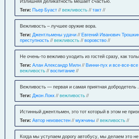
Излишняя деликатность мешает счастью.
Теги:
Пьер Буаст
//
вежливость
//
такт
//
Вежливость – лучшее оружие вора.
Теги:
Джентльмены удачи
//
Евгений Иванович Трошки
преступность
//
вежливость
//
воровство
//
Не очень-то вежливо уходить из гостей сразу, как толь
Теги:
Алан Александр Милн
//
Винни-пух и все-все-все
вежливость
//
воспитание
//
Вежливость — первая и самая приятная добродетель .
Теги:
Джон Локк
//
вежливость
//
Истинный джентльмен, это тот который в этом не приз
Теги:
Автор неизвестен
//
мужчины
//
вежливость
//
Когда мы уступаем дорогу автобусу, мы делаем это не