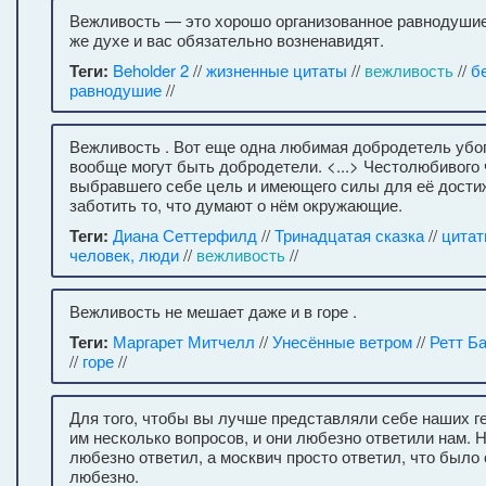
Вежливость — это хорошо организованное равнодушие
же духе и вас обязательно возненавидят.
Теги:
Beholder 2
//
жизненные цитаты
//
вежливость
//
б
равнодушие
//
Вежливость . Вот еще одна любимая добродетель убог
вообще могут быть добродетели. <...> Честолюбивого 
выбравшего себе цель и имеющего силы для её достиж
заботить то, что думают о нём окружающие.
Теги:
Диана Сеттерфилд
//
Тринадцатая сказка
//
цитат
человек, люди
//
вежливость
//
Вежливость не мешает даже и в горе .
Теги:
Маргарет Митчелл
//
Унесённые ветром
//
Ретт Б
//
горе
//
Для того, чтобы вы лучше представляли себе наших г
им несколько вопросов, и они любезно ответили нам. Н
любезно ответил, а москвич просто ответил, что было 
любезно.