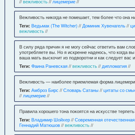
//
вежливость
//
лицемерие
//
Вежливость никогда не помешает, тем более что она ни
Теги:
Ведьмак (The Witcher)
//
Доминик Хувенагель
//
ц
вежливость
//
В силу ряда причин я не могу сейчас ответить вам сло
употребляете вы. Но я искренне надеюсь, что когда вы
ваша мать выскочит из подворотни и как следует вас и
Теги:
Фаина Раневская
//
вежливость
//
дипломатия
//
Вежливость — наиболее приемлемая форма лицемери
Теги:
Амброз Бирс
//
Словарь Сатаны
//
цитаты со см
//
лицемерие
//
Правила хорошего тона покоятся на искусстве терпеть 
Теги:
Владимир Шойхер
//
Современная отечественная
Геннадий Матюшов
//
вежливость
//