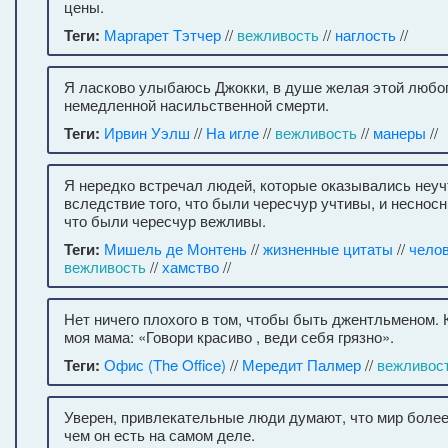
цены.
Теги:
Маргарет Тэтчер
//
вежливость
//
наглость
//
Я ласково улыбаюсь Джокки, в душе желая этой любо
немедленной насильственной смерти.
Теги:
Ирвин Уэлш
//
На игле
//
вежливость
//
манеры
//
Я нередко встречал людей, которые оказывались неу
вследствие того, что были чересчур учтивы, и несносн
что были чересчур вежливы.
Теги:
Мишель де Монтень
//
жизненные цитаты
//
челов
вежливость
//
хамство
//
Нет ничего плохого в том, чтобы быть джентльменом. 
моя мама: «Говори красиво , веди себя грязно».
Теги:
Офис (The Office)
//
Мередит Палмер
//
вежливос
Уверен, привлекательные люди думают, что мир более
чем он есть на самом деле.