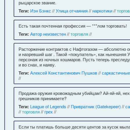
рыцарское звание.
Теги:
Иэн Бэнкс
//
Улица отчаяния
//
наркотики
//
торго
Есть такая почтенная профессия — ***лом торговать!
Теги:
Автор неизвестен
//
торговля
//
Расторжение контрактов с Нафтогазом — абсолютно 
и назревший шаг . Такой «покупатель», как нынешняя У
персонаж из ночных кошмаров. Пусть теперь преследу
и во снах, и наяву.
Теги:
Алексей Константинович Пушков
//
саркастичные
//
Продажа оружия кровожадным убийцам? Ай-яй-яй, нехо
грешников принимаете?
Теги:
League of Legends
//
Привратник (Gatekepeer)
//
са
//
торговля
//
грех
//
Если ты платишь больше десяти центов за кусок мыла