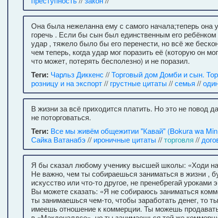
преступность
//
закон
//
Она была нежеланна ему с самого начала;теперь она у
горечь . Если бы сын был единственным его ребёнком и
удар , тяжело было бы его перенести, но всё же беско
чем теперь, когда удар мог поразить её (которую он мог
что может, потерять бесполезно) и не поразил.
Теги:
Чарльз Диккенс
//
Торговый дом Домби и сын. Тор
розницу и на экспорт
//
грустные цитаты
//
семья
//
оди
В жизни за всё приходится платить. Но это не повод д
не поторговаться.
Теги:
Все мы живём общежитии "Кавай" (Bokura wa Min
Сайка Ватанабэ
//
ироничные цитаты
//
торговля
//
дого
Я бы сказал любому ученику высшей школы: «Ходи на
Не важно, чем ты собираешься заниматься в жизни , б
искусство или что-то другое, не пренебрегай уроками 
Вы можете сказать: «Я не собираюсь заниматься комм
ты занимаешься чем-то, чтобы заработать денег, то ты
имеешь отношение к коммерции. Ты можешь продават
в «Макдоналдсе», но ты занимаешься той же коммерци