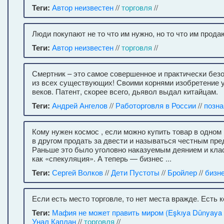
Теги:
Автор неизвестен
//
торговля
//
Люди покупают не то что им нужно, но то что им прода
Теги:
Автор неизвестен
//
торговля
//
Смертник – это самое совершенное и практически безо
из всех существующих! Своими корнями изобретение у
веков. Патент, скорее всего, дьявол выдал китайцам.
Теги:
Андрей Ангелов
//
Работорговля в России
//
позна
Кому нужен космос , если можно купить товар в одном 
в другом продать за двести и называться честным пр
Раньше это было уголовно наказуемым деянием и кл
как «спекуляция». А теперь — бизнес ...
Теги:
Сергей Волков
//
Дети Пустоты
//
Бройлер
//
бизн
Если есть место торговле, то нет места вражде. Есть к
Теги:
Мафия не может править миром (Eşkıya Dünyaya
Унал Каплан
//
торговля
//