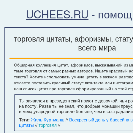
UCHEES.RU
- помощ
торговля цитаты, афоризмы, стат
всего мира
Обширная коллекция цитат, афоризмов, высказываний из м
теме торговля от самых разных авторов. Ищете красивый а
текста? Хотите использовать умную цитату в важном разгов
желаете поставить красивый статус вконтакте или инстагра
наш список цитат про торговля сформированный на этой ст
Ты заявился в президентский приют с девочкой, чьи 
на посту. Разве ты не знал, что добрые монашки преу
в международной торговле больше, чем в сострадании
Теги:
Жиль Куртманш
//
Воскресный день у бассейна в
цитаты
//
торговля
//