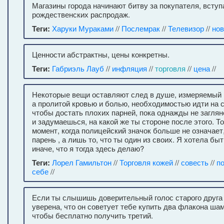
Магазины города начинают битву за покупателя, вступ
рождественских распродаж.
Теги:
Харуки Мураками
//
Послемрак
//
Телевизор
//
нов
Ценности абстрактны, цены конкретны.
Теги:
Габриэль Лауб
//
инфляция
//
торговля
//
цена
//
Некоторые вещи оставляют след в душе, измеряемый 
а пролитой кровью и болью, необходимостью идти на с
чтобы достать плохих парней, пока однажды не заглян
и задумаешься, на какой же ты стороне после этого. Т
момент, когда полицейский значок больше не означает
парень , а лишь то, что ты один из своих. Я хотела б
иначе, что я тогда здесь делаю?
Теги:
Лорел Гамильтон
//
Торговля кожей
//
совесть
//
п
себе
//
Если ты слышишь доверительный голос старого друга
уверена, что он советует тебе купить два флакона шам
чтобы бесплатно получить третий.