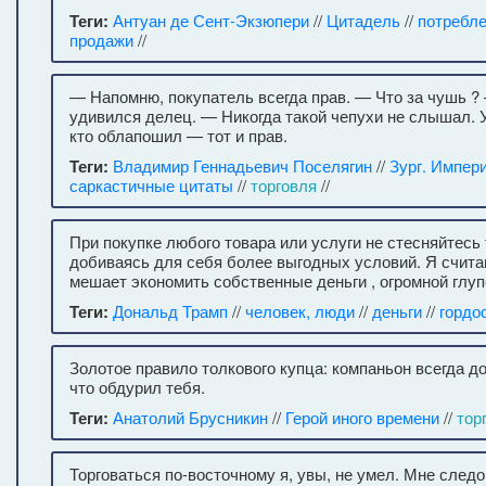
Теги:
Антуан де Сент-Экзюпери
//
Цитадель
//
потребл
продажи
//
— Напомню, покупатель всегда прав. — Что за чушь ?
удивился делец. — Никогда такой чепухи не слышал. У
кто облапошил — тот и прав.
Теги:
Владимир Геннадьевич Поселягин
//
Зург. Импер
саркастичные цитаты
//
торговля
//
При покупке любого товара или услуги не стесняйтесь 
добиваясь для себя более выгодных условий. Я считаю
мешает экономить собственные деньги , огромной глуп
Теги:
Дональд Трамп
//
человек, люди
//
деньги
//
гордо
Золотое правило толкового купца: компаньон всегда д
что обдурил тебя.
Теги:
Анатолий Брусникин
//
Герой иного времени
//
тор
Торговаться по-восточному я, увы, не умел. Мне следо