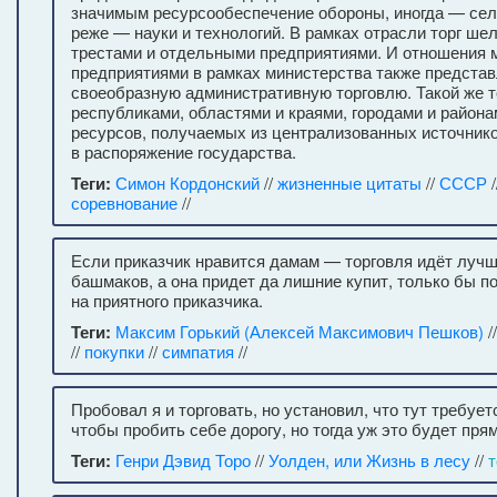
значимым ресурсообеспечение обороны, иногда — сель
реже — науки и технологий. В рамках отрасли торг ше
трестами и отдельными предприятиями. И отношения 
предприятиями в рамках министерства также предста
своеобразную административную торговлю. Такой же 
республиками, областями и краями, городами и район
ресурсов, получаемых из централизованных источник
в распоряжение государства.
Теги:
Симон Кордонский
//
жизненные цитаты
//
СССР
/
соревнование
//
Если приказчик нравится дамам — торговля идёт лучш
башмаков, а она придет да лишние купит, только бы п
на приятного приказчика.
Теги:
Максим Горький (Алексей Максимович Пешков)
/
//
покупки
//
симпатия
//
Пробовал я и торговать, но установил, что тут требует
чтобы пробить себе дорогу, но тогда уж это будет прям
Теги:
Генри Дэвид Торо
//
Уолден, или Жизнь в лесу
//
т