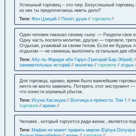
Успешный торговец – это тигр. Безуспешный торговец –
из них ты предпочитаешь иметь дело?
Теги:
Фэн Цзицай
//
Полет души
//
торговля
//
Один человек наказал своему сыну: — Раздели свое вр
Одну часть посвяти молитве, другую — торговле, тре
Отдыхая, ухаживай за своим телом. Если же будешь п
отдыхом — не сможешь выполнить остальные две обяз
Теги:
Абу-ль-Фарадж ибн Гарун (Григорий Бар-Эбрей)
/
занимательных историй
//
молитва
//
торговля
//
отдых
/
Для торговца, однако, время было важнейшим торговы
ничто не могло заменить. Потерять этот инструмент —
что понести огромный убыток.
Теги:
Исуна Хасэкура
//
Волчица и пряности. Том 1
//
ж
торговля
//
время
//
Человек , который торгуется ради жизни , является по
Теги:
Мафия не может править миром (Eşkıya Dünyaya
Хызыр Чакырбейли
//
жизнь
//
торговля
//