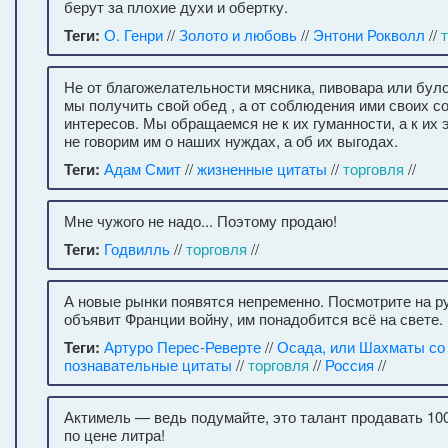
берут за плохие духи и обертку.
Теги:
О. Генри
//
Золото и любовь
//
Энтони Рокволл
//
Не от благожелательности мясника, пивовара или бул
мы получить свой обед , а от соблюдения ими своих 
интересов. Мы обращаемся не к их гуманности, а к их э
не говорим им о наших нуждах, а об их выгодах.
Теги:
Адам Смит
//
жизненные цитаты
//
торговля
//
Мне чужого не надо... Поэтому продаю!
Теги:
Годвилль
//
торговля
//
А новые рынки появятся непременно. Посмотрите на ру
объявит Франции войну, им понадобится всё на свете.
Теги:
Артуро Перес-Реверте
//
Осада, или Шахматы со
познавательные цитаты
//
торговля
//
Россия
//
Актимель — ведь подумайте, это талант продавать 10
по цене литра!