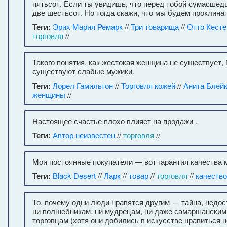
пятьсот. Если ты увидишь, что перед тобой сумасшед
две шестьсот. Но тогда скажи, что мы будем проклинат
Теги:
Эрих Мария Ремарк
//
Три товарища
//
Отто Кесте
торговля
//
Такого понятия, как жестокая женщина не существует,
существуют слабые мужики.
Теги:
Лорел Гамильтон
//
Торговля кожей
//
Анита Блей
женщины
//
Настоящее счастье плохо влияет на продажи .
Теги:
Автор неизвестен
//
торговля
//
Мои постоянные покупатели — вот гарантия качества 
Теги:
Black Desert
//
Ларк
//
товар
//
торговля
//
качество
То, почему одни люди нравятся другим — тайна, недос
ни волшебникам, ни мудрецам, ни даже самаршански
торговцам (хотя они добились в искусстве нравиться