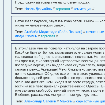
Предложенный товар уже наполовину продан.
Теги:
Ноэль Дю Файль
//
торговля
//
коммерция
//
Bazar insan həyatıdır, həyat isə insan bazarı. Рынок — ч
жизнь — человеческий рынок .
Теги:
Атабаба Мадатзаде (Баба Пюнхан)
//
жизненные
люди
//
жизнь
//
торговля
//
В этой лавке мне не повезло, наткнулся на старого пор
Какой он был актёр, как заламывал руки , слал молит
жаловался на бедность и сплошные несчастья. Но тор
так яростно, с характерной картавостью восклицая, чт
последние портки, как выдавливал скупую слезу, видя
снижать цену... Актёрище! Меня буквально захлестыва
но я не сдавался. Обиднее всего, что в итоге удалось
больше средней цены — копейки, по сравнению с затра
это было достижением. Уходя я от всего сердца, поже
гости на все лето приехали родственники с Одессы. В
мне заиметь свой собственный пляж — песок в моче и 
В общем, расстались мы довольные друг другом...
Теги:
Александр Сапегин
//
Максим
//
саркастичные ци