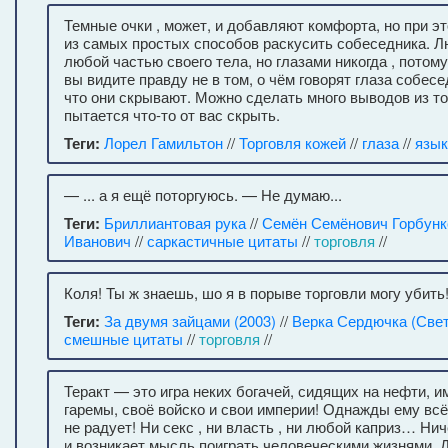
Темные очки , может, и добавляют комфорта, но при э
из самых простых способов раскусить собеседника. Л
любой частью своего тела, но глазами никогда , потом
вы видите правду не в том, о чём говорят глаза собесед
что они скрывают. Можно сделать много выводов из то
пытается что-то от вас скрыть.
Теги:
Лорел Гамильтон
//
Торговля кожей
//
глаза
//
язык
— ... а я ещё поторгуюсь. — Не думаю...
Теги:
Бриллиантовая рука
//
Семён Семёнович Горбунк
Иванович
//
саркастичные цитаты
//
торговля
//
Коля! Ты ж знаешь, шо я в порыве торговли могу убить
Теги:
За двумя зайцами (2003)
//
Верка Сердючка (Све
смешные цитаты
//
торговля
//
Теракт — это игра неких богачей, сидящих на нефти,
гаремы, своё войско и свои империи! Однажды ему всё
не радует! Ни секс , ни власть , ни любой каприз… Ниче
и возникает мысль поиграть человеческими жизнями. 