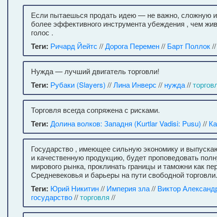
Если пытаешься продать идею — не важно, сложную и
более эффективного инструмента убеждения , чем жи
голос .
Теги:
Ричард Йейтс
//
Дорога Перемен
//
Барт Поллок
/
Нужда — лучший двигатель торговли!
Теги:
Рубаки (Slayers)
//
Лина Инверс
//
нужда
//
торгов
Торговля всегда сопряжена с рисками.
Теги:
Долина волков: Западня (Kurtlar Vadisi: Pusu)
//
Ка
Государство , имеющее сильную экономику и выпуск
и качественную продукцию, будет проповедовать пол
мирового рынка, проклинать границы и таможни как пе
Средневековья и барьеры на пути свободной торговли
Теги:
Юрий Никитин
//
Империя зла
//
Виктор Александ
государство
//
торговля
//