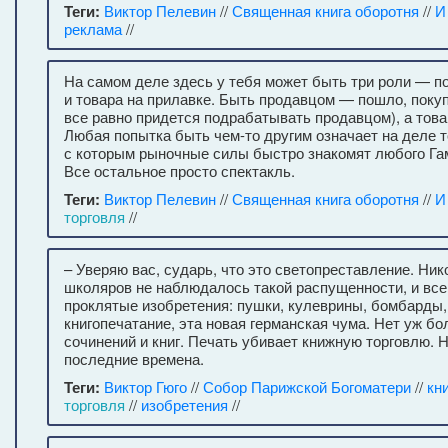
Теги:
Виктор Пелевин
//
Священная книга оборотня
//
И
реклама
//
На самом деле здесь у тебя может быть три роли — п
и товара на прилавке. Быть продавцом — пошло, поку
все равно придется подрабатывать продавцом), а тов
Любая попытка быть чем-то другим означает на деле т
с которым рыночные силы быстро знакомят любого Га
Все остальное просто спектакль.
Теги:
Виктор Пелевин
//
Священная книга оборотня
//
И
торговля
//
– Уверяю вас, сударь, что это светопреставление. Ник
школяров не наблюдалось такой распущенности, и все
проклятые изобретения: пушки, кулеврины, бомбарды,
книгопечатание, эта новая германская чума. Нет уж б
сочинений и книг. Печать убивает книжную торговлю. 
последние времена.
Теги:
Виктор Гюго
//
Собор Парижской Богоматери
//
кн
торговля
//
изобретения
//