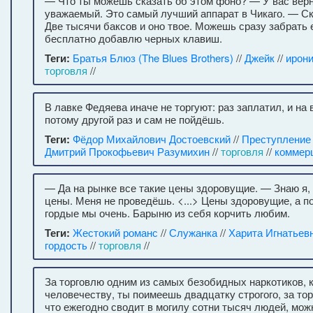
— Что ты можешь сказать об этом фоно? — У вас верн
уважаемый. Это самый лучший аппарат в Чикаго. — С
Две тысячи баксов и оно твое. Можешь сразу забрать е
бесплатно добавлю черных клавиш.
Теги:
Братья Блюз (The Blues Brothers)
//
Джейк
//
ирон
торговля
//
В лавке Федяева иначе не торгуют: раз заплатил, и на
потому другой раз и сам не пойдёшь.
Теги:
Фёдор Михайлович Достоевский
//
Преступление 
Дмитрий Прокофьевич Разумихин
//
торговля
//
коммер
— Да на рынке все такие цены здоровущие. — Знаю я, 
цены. Меня не проведёшь. <...> Цены здоровущие, а п
гордые мы очень. Барыню из себя корчить любим.
Теги:
Жестокий романс
//
Служанка
//
Харита Игнатьев
гордость
//
торговля
//
За торговлю одним из самых безобидных наркотиков, 
человечеству, ты поимеешь двадцатку строгого, за то
что ежегодно сводит в могилу сотни тысяч людей, мож