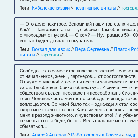
Теги:
Кубанские казаки
//
позитивные цитаты
//
торговл
— Это дело нехитрое. Вспоминай нашу торговлю и дел
Как? — Там хамят, а ты — улыбайся. Там обвешивают
с «походом» отпускай. — С кем? — Ну, граммов 50-10
вот так будет доволен покупатель!
Теги:
Вокзал для двоих
//
Вера Сергеевна
//
Платон Ря
цитаты
//
торговля
//
Свобода – это самое страшное заключение! Человек в
от начальников, жены , партнеров… от обстоятельств,
От чужого мнения! И если ты все эти зависимости поте
изгой. Ты объявил бойкот обществу… И значит — ты 
обществом съеден, переварен и переработан в био-лич
тлен. Человек часто мечтает о свободе, и иногда таки
воплощаются. Со мной было так – однажды я стал св
скоро мне стало страшно. Каждый день свободы эвол
меня в разряд животного, я чувствовал это! И я убежа
не мечтаю о свободе, боюсь. Ведь сильные мечты име
сбываться…
Теги:
Андрей Ангелов
//
Работорговля в России
//
мудр