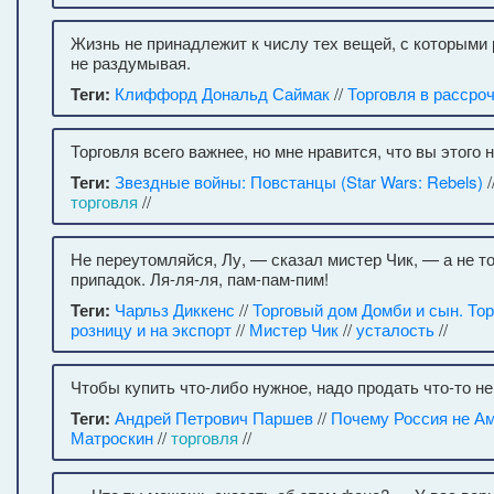
Жизнь не принадлежит к числу тех вещей, с которыми
не раздумывая.
Теги:
Клиффорд Дональд Саймак
//
Торговля в рассро
Торговля всего важнее, но мне нравится, что вы этого н
Теги:
Звездные войны: Повстанцы (Star Wars: Rebels)
/
торговля
//
Не переутомляйся, Лу, — сказал мистер Чик, — а не то
припадок. Ля-ля-ля, пам-пам-пим!
Теги:
Чарльз Диккенс
//
Торговый дом Домби и сын. Тор
розницу и на экспорт
//
Мистер Чик
//
усталость
//
Чтобы купить что-либо нужное, надо продать что-то н
Теги:
Андрей Петрович Паршев
//
Почему Россия не А
Матроскин
//
торговля
//