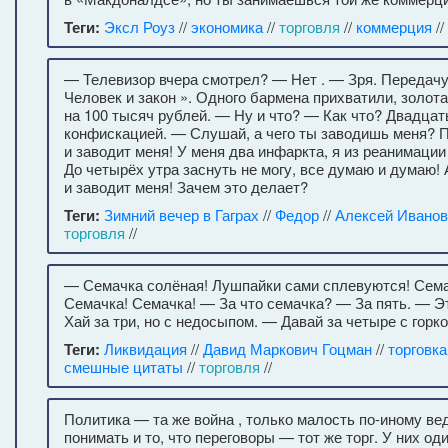
Теги:
Эксл Роуз
//
экономика
//
торговля
//
коммерция
//
— Телевизор вчера смотрел? — Нет . — Зря. Передачу
Человек и закон ». Одного бармена прихватили, золот
на 100 тысяч рублей. — Ну и что? — Как что? Двадцать
конфискацией. — Слушай, а чего ты заводишь меня? 
и заводит меня! У меня два инфаркта, я из реанимации
До четырёх утра заснуть не могу, все думаю и думаю!
и заводит меня! Зачем это делает?
Теги:
Зимний вечер в Гаграх
//
Федор
//
Алексей Иванов
торговля
//
— Семачка солёная! Лушпайки сами сплевуются! Сема
Семачка! Семачка! — За что семачка? — За пять. — Э
Хай за три, но с недосыпом. — Давай за четыре с горко
Теги:
Ликвидация
//
Давид Маркович Гоцман
//
торговк
смешные цитаты
//
торговля
//
Политика — та же война , только малость по-иному в
понимать и то, что переговоры — тот же торг. У них о