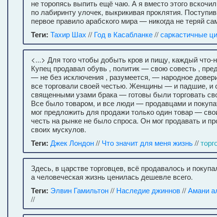
не торопясь выпить ещё чаю. А я вместо этого вскочи
по лабиринту улочек, выкрикивая проклятия. Поступив
первое правило арабского мира — никогда не теряй са
Теги:
Тахир Шах
//
Год в Касабланке
//
саркастичные ц
<...> Для того чтобы добыть кров и пищу, каждый что-
Купец продавал обувь , политик — свою совесть , пред
— не без исключения , разумеется, — народное довери
все торговали своей честью. Женщины — и падшие, и
священными узами брака — готовы были торговать св
Все было товаром, и все люди — продавцами и покуп
мог предложить для продажи только один товар — свои
честь на рынке не было спроса. Он мог продавать и п
своих мускулов.
Теги:
Джек Лондон
//
Что значит для меня жизнь
//
торг
Здесь, в царстве торговцев, всё продавалось и покупа
а человеческая жизнь ценилась дешевле всего.
Теги:
Элвин Гамильтон
//
Наследие джиннов
//
Амани а
//