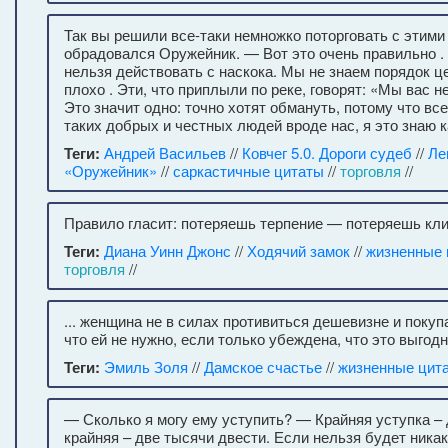
Так вы решили все-таки немножко поторговать с этим
обрадовался Оружейник. — Вот это очень правильно .
нельзя действовать с наскока. Мы не знаем порядок це
плохо . Эти, что приплыли по реке, говорят: «Мы вас н
Это значит одно: точно хотят обмануть, потому что вс
таких добрых и честных людей вроде нас, я это знаю к
Теги:
Андрей Васильев
//
Ковчег 5.0. Дороги судеб
//
Ле
«Оружейник»
//
саркастичные цитаты
//
торговля
//
Правило гласит: потеряешь терпение — потеряешь кли
Теги:
Диана Уинн Джонс
//
Ходячий замок
//
жизненные 
торговля
//
... женщина не в силах противиться дешевизне и покуп
что ей не нужно, если только убеждена, что это выгодн
Теги:
Эмиль Золя
//
Дамское счастье
//
жизненные цит
— Сколько я могу ему уступить? — Крайняя уступка –
крайняя – две тысячи двести. Если нельзя будет никак