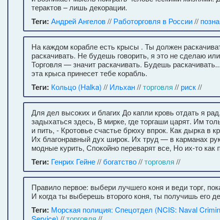
терактов – лишь декорации.
Теги:
Андрей Ангелов
//
Работорговля в России
//
позна
На каждом корабле есть крысы . Ты должен раскачива
раскачивать. Не будешь говорить, я это не сделаю или
Торговля — значит раскачивать. Будешь раскачивать...
эта крыса принесет тебе корабль.
Теги:
Кольцо (Halka)
//
Ильхан
//
торговля
//
риск
//
Для дел высоких и благих До капли кровь отдать я рад
задыхаться здесь, В мирке, где торгаши царят. Им тол
и пить, - Кротовье счастье брюху впрок. Как дырка в к
Их благонравный дух широк. Их труд — в карманах рук
модные курить, Спокойно переварят все, Но их-то как 
Теги:
Генрих Гейне
//
богатство
//
торговля
//
Правило первое: выбери лучшего коня и веди торг, пок
И когда ты выберешь второго коня, ты получишь его д
Теги:
Морская полиция: Cпецотдел (NCIS: Naval Criminal
Service)
//
торговля
//