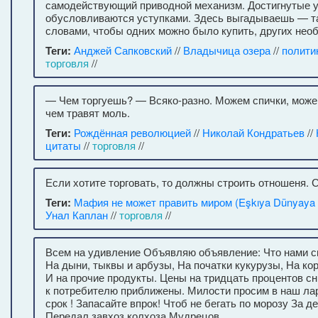
самодействующий приводной механизм. Достигнутые 
обусловливаются уступками. Здесь выгадываешь — т
словами, чтобы одних можно было купить, других нео
Теги:
Анджей Сапковский
//
Владычица озера
//
полити
торговля
//
— Чем торгуешь? — Всяко-разно. Можем спички, може
чем травят моль.
Теги:
Рождённая революцией
//
Николай Кондратьев
//
цитаты
//
торговля
//
Если хотите торговать, то должны строить отношеня. 
Теги:
Мафия не может править миром (Eşkıya Dünyaya
Унал Каплан
//
торговля
//
Всем на удивление Объявляю объявление: Что нами с
На дыни, тыквы и арбузы, На початки кукурузы, На ко
И на прочие продукты. Цены на тридцать процентов с
к потребителю приближены. Милости просим в наш лар
срок ! Запасайте впрок! Чтоб не бегать по морозу За д
Передал завхоз колхоза Мудрецов.