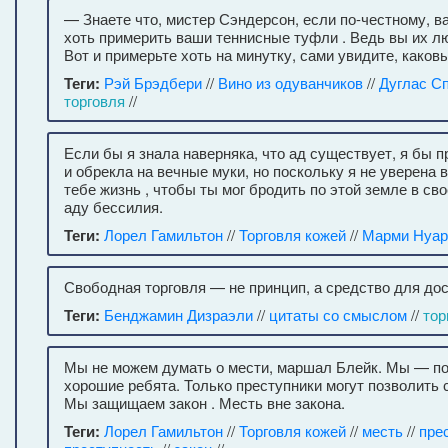
— Знаете что, мистер Сэндерсон, если по-честному, в
хоть примерить ваши теннисные туфли . Ведь вы их л
Вот и примерьте хоть на минутку, сами увидите, каковы
Теги:
Рэй Брэдбери
//
Вино из одуванчиков
//
Дуглас С
торговля
//
Если бы я знала наверняка, что ад существует, я бы 
и обрекла на вечные муки, но поскольку я не уверена 
тебе жизнь , чтобы ты мог бродить по этой земле в с
аду бессилия.
Теги:
Лорел Гамильтон
//
Торговля кожей
//
Марми Нуар
Свободная торговля — не принцип, а средство для до
Теги:
Бенджамин Дизраэли
//
цитаты со смыслом
//
тор
Мы не можем думать о мести, маршал Блейк. Мы — п
хорошие ребята. Только преступники могут позволить с
Мы защищаем закон . Месть вне закона.
Теги:
Лорел Гамильтон
//
Торговля кожей
//
месть
//
пре