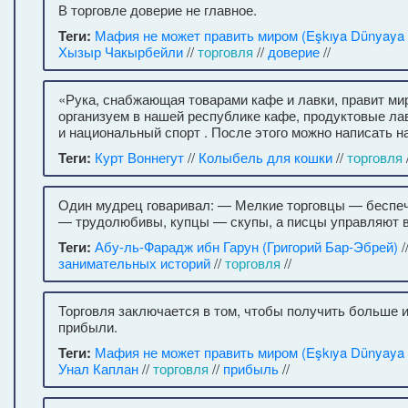
В торговле доверие не главное.
Теги:
Мафия не может править миром (Eşkıya Dünyaya
Хызыр Чакырбейли
//
торговля
//
доверие
//
«Рука, снабжающая товарами кафе и лавки, правит ми
организуем в нашей республике кафе, продуктовые ла
и национальный спорт . После этого можно написать н
Теги:
Курт Воннегут
//
Колыбель для кошки
//
торговля
/
Один мудрец говаривал: — Мелкие торговцы — беспе
— трудолюбивы, купцы — скупы, а писцы управляют 
Теги:
Абу-ль-Фарадж ибн Гарун (Григорий Бар-Эбрей)
/
занимательных историй
//
торговля
//
Торговля заключается в том, чтобы получить больше 
прибыли.
Теги:
Мафия не может править миром (Eşkıya Dünyaya
Унал Каплан
//
торговля
//
прибыль
//