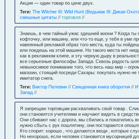
Акция — один товар по цене двух.
Теги:
The Witcher III: Wild Hunt (Ведьмак III: Дикая Охот
смешные цитаты
//
торговля
//
Знаешь, в чем тайный ужас здешней жизни ? Когда ты
кофточку, или машину, или что-то еще, у тебя в уме п
навеянный рекламой образ того места, куда ты пойдеш
или поедешь на этой машине. Но такого места нет нигд
как в рекламном клипе, и эту черную дыру в реальнос
все серьезные философы Запада. Сквозь радость шоп
невыносимое понимание того, что весь наш мир – огр
магазин, стоящий посреди Сахары: покупать нужно не 
имитатор снега.
Теги:
Виктор Пелевин
//
Священная книга оборотня
//
И
Запад
//
Я запрещаю торговцам расхваливать свой товар . Сл
они становятся учителями и научают видеть в средств
Они сбивают нас с дороги, мы сбились и покатились в
нужно сбыть с рук пошлятину, они постараются опошл
Кто спорит: хорошо , что делаются вещи , которые слу
Но нехорошо, если человек становится мусорницей дл