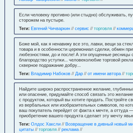
Если человеку противно (или стыдно) обслуживать, пу
сторожем на пустыре.
Теги:
Евгений Чичваркин
//
сервис
//
торговля
//
коммер
Боже мой, как я ненавижу все это, лавки, вещи за стек
товара и в особенности церемониал сделки, обмен пр
любезностями, до и после! А эти опущенные ресницы с
благородство уступки... человеколюбие торговой рекла
скверное подражание добру...
Теги:
Владимир Набоков
//
Дар
//
от имени автора
//
тор
Найдите широко распространенное желание, глубинны
или опасение, придумайте способ связать это желание
с продуктом, который вы хотите продать. Постройте св
из вербальных или изобразительных символов, по кот
ваш покупатель перейдет от факта к мечте, а оттуда —
приобретение вашего продукта сделает эту мечту явь
Теги:
Олдос Хаксли
//
Возвращение в дивный новый м
цитаты
//
торговля
//
реклама
//