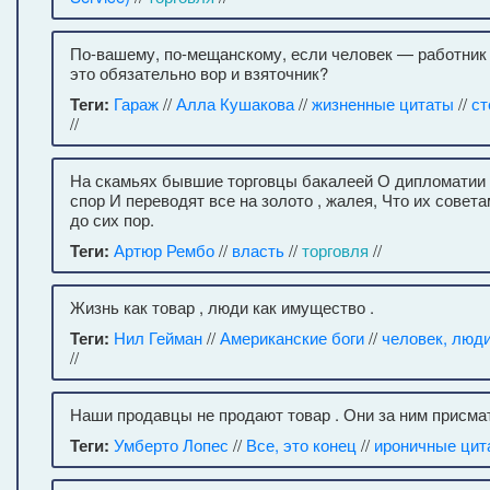
По-вашему, по-мещанскому, если человек — работник т
это обязательно вор и взяточник?
Теги:
Гараж
//
Алла Кушакова
//
жизненные цитаты
//
ст
//
На скамьях бывшие торговцы бакалеей О дипломатии
спор И переводят все на золото , жалея, Что их совет
до сих пор.
Теги:
Артюр Рембо
//
власть
//
торговля
//
Жизнь как товар , люди как имущество .
Теги:
Нил Гейман
//
Американские боги
//
человек, люд
//
Наши продавцы не продают товар . Они за ним присма
Теги:
Умберто Лопес
//
Все, это конец
//
ироничные цит