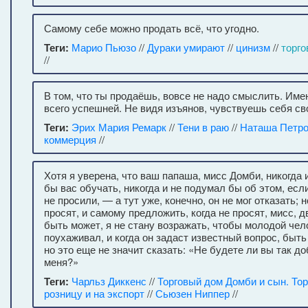
Самому себе можно продать всё, что угодно.
Теги:
Марио Пьюзо
//
Дураки умирают
//
цинизм
//
торго
//
В том, что ты продаёшь, вовсе не надо смыслить. Име
всего успешней. Не видя изъянов, чувствуешь себя св
Теги:
Эрих Мария Ремарк
//
Тени в раю
//
Наташа Петр
коммерция
//
Хотя я уверена, что ваш папаша, мисс Домби, никогда 
бы вас обучать, никогда и не подумал бы об этом, есл
не просили, — а тут уже, конечно, он не мог отказать; н
просят, и самому предложить, когда не просят, мисс, 
быть может, я не стану возражать, чтобы молодой чел
поухаживал, и когда он задаст известный вопрос, быть
но это еще не значит сказать: «Не будете ли вы так 
меня?»
Теги:
Чарльз Диккенс
//
Торговый дом Домби и сын. Тор
розницу и на экспорт
//
Сьюзен Ниппер
//