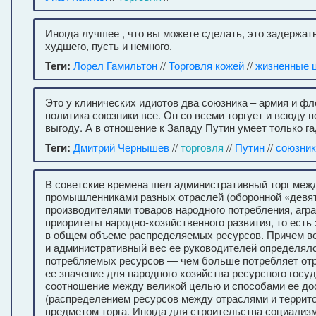
Иногда лучшее , что вы можете сделать, это задержа
худшего, пусть и немного.
Теги:
Лорел Гамильтон
//
Торговля кожей
//
жизненные 
Это у клинических идиотов два союзника – армия и фло
политика союзники все. Он со всеми торгует и всюду 
выгоду. А в отношение к Западу Путин умеет только га
Теги:
Дмитрий Чернышев
//
торговля
//
Путин
//
союзник
В советские времена шел административный торг меж
промышленниками разных отраслей (оборонной «девят
производителями товаров народного потребления, агра
приоритеты народно-хозяйственного развития, то есть
в общем объеме распределяемых ресурсов. Причем в
и административный вес ее руководителей определял
потребляемых ресурсов — чем больше потребляет от
ее значение для народного хозяйства ресурсного госу
соотношение между великой целью и способами ее до
(распределением ресурсов между отраслями и террит
предметом торга. Иногда для строительства социализ