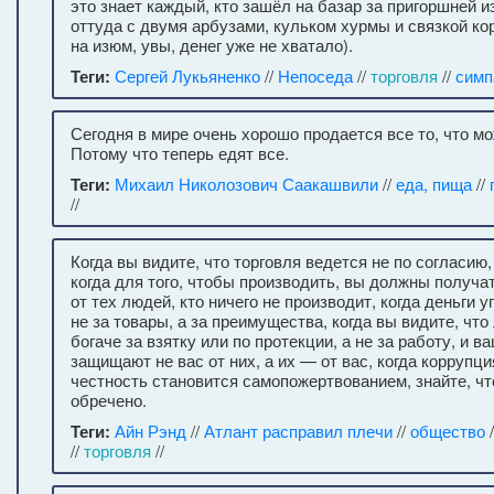
это знает каждый, кто зашёл на базар за пригоршней 
оттуда с двумя арбузами, кульком хурмы и связкой ко
на изюм, увы, денег уже не хватало).
Теги:
Сергей Лукьяненко
//
Непоседа
//
торговля
//
симп
Сегодня в мире очень хорошо продается все то, что мо
Потому что теперь едят все.
Теги:
Михаил Николозович Саакашвили
//
еда, пища
//
//
Когда вы видите, что торговля ведется не по согласию
когда для того, чтобы производить, вы должны получа
от тех людей, кто ничего не производит, когда деньги
не за товары, а за преимущества, когда вы видите, чт
богаче за взятку или по протекции, а не за работу, и в
защищают не вас от них, а их — от вас, когда коррупци
честность становится самопожертвованием, знайте, ч
обречено.
Теги:
Айн Рэнд
//
Атлант расправил плечи
//
общество
/
//
торговля
//