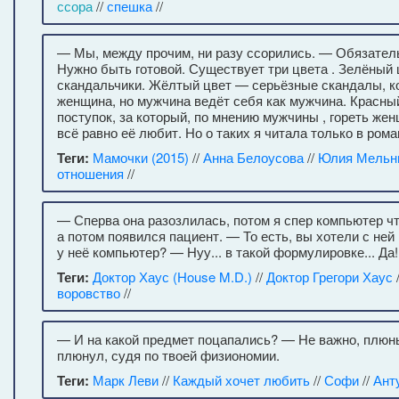
ссора
//
спешка
//
— Мы, между прочим, ни разу ссорились. — Обязател
Нужно быть готовой. Существует три цвета . Зелёный
скандальчики. Жёлтый цвет — серьёзные скандалы, ко
женщина, но мужчина ведёт себя как мужчина. Красны
поступок, за который, по мнению мужчины , гореть жен
всё равно её любит. Но о таких я читала только в роман
Теги:
Мамочки (2015)
//
Анна Белоусова
//
Юлия Мельн
отношения
//
— Сперва она разозлилась, потом я спер компьютер ч
а потом появился пациент. — То есть, вы хотели с ней
у неё компьютер? — Нуу... в такой формулировке... Да!
Теги:
Доктор Хаус (House M.D.)
//
Доктор Грегори Хаус
воровство
//
— И на какой предмет поцапались? — Не важно, плюн
плюнул, судя по твоей физиономии.
Теги:
Марк Леви
//
Каждый хочет любить
//
Софи
//
Ант