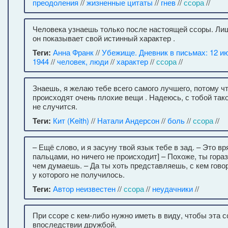
преодоления
//
жизненные цитаты
//
гнев
//
ссора
//
Человека узнаешь только после настоящей ссоры. Лиш
он показывает свой истинный характер .
Теги:
Анна Франк
//
Убежище. Дневник в письмах: 12 ию
1944
//
человек, люди
//
характер
//
ссора
//
Знаешь, я желаю тебе всего самого лучшего, потому ч
происходят очень плохие вещи . Надеюсь, с тобой тако
не случится.
Теги:
Кит (Keith)
//
Натали Андерсон
//
боль
//
ссора
//
– Ещё слово, и я засуну твой язык тебе в зад. – Это в
пальцами, но ничего не происходит] – Похоже, ты гора
чем думаешь. – Да ты хоть представляешь, с кем гово
у которого не получилось.
Теги:
Автор неизвестен
//
ссора
//
неудачники
//
При ссоре с кем-либо нужно иметь в виду, чтобы эта 
впоследствии дружбой.