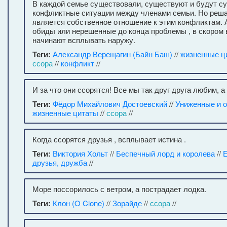
В каждой семье существовали, существуют и будут с
конфликтные ситуации между членами семьи. Но ре
является собственное отношение к этим конфликтам.
обиды или нерешенные до конца проблемы , в скором 
начинают всплывать наружу.
Теги:
Александр Верещагин (Байн Баш)
//
жизненные ц
ссора
//
конфликт
//
И за что они ссорятся! Все мы так друг друга любим, а
Теги:
Фёдор Михайлович Достоевский
//
Униженные и 
жизненные цитаты
//
ссора
//
Когда ссорятся друзья , всплывает истина .
Теги:
Виктория Хольт
//
Беспечный лорд и королева
//
друзья, дружба
//
Море поссорилось с ветром, а пострадает лодка.
Теги:
Клон (O Clone)
//
Зорайде
//
ссора
//