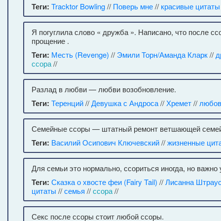
Теги:
Tracktor Bowling
//
Поверь мне
//
красивые цитаты
Я погуглила слово « дружба ». Написано, что после с
прощение .
Теги:
Месть (Revenge)
//
Эмили Торн/Аманда Кларк
//
д
ссора
//
Разлад в любви — любви возобновление.
Теги:
Теренций
//
Девушка с Андроса
//
Хремет
//
любо
Семейные ссоры — штатный ремонт ветшающей семей
Теги:
Василий Осипович Ключевский
//
жизненные цит
Для семьи это нормально, ссориться иногда, но важно
Теги:
Сказка о хвосте феи (Fairy Tail)
//
Лисанна Штрау
цитаты
//
семья
//
ссора
//
Секс после ссоры стоит любой ссоры.