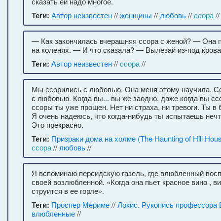
сказать ей надо многое.
Теги:
Автор неизвестен
//
женщины
//
любовь
//
ссора
//
— Как закончилась вчерашняя ссора с женой? — Она 
на коленях. — И что сказала? — Вылезай из-под крова
Теги:
Автор неизвестен
//
ссора
//
Мы ссорились с любовью. Она меня этому научила. С
с любовью. Когда вы... вы же заодно, даже когда вы сс
ссоры ты уже прощен. Нет ни страха, ни тревоги. Ты в 
Я очень надеюсь, что когда-нибудь ты испытаешь нечт
Это прекрасно.
Теги:
Призраки дома на холме (The Haunting of Hill Hou
ссора
//
любовь
//
Я вспоминаю персидскую газель, где влюбленный вос
своей возлюбленной. «Когда она пьет красное вино , ви
струится в ее горле».
Теги:
Проспер Мериме
//
Локис. Рукопись профессора 
влюбленные
//