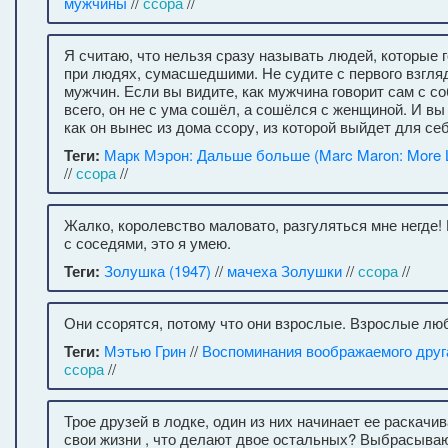
мужчины
//
ссора
//
Я считаю, что нельзя сразу называть людей, которые 
при людях, сумасшедшими. Не судите с первого взгля
мужчин. Если вы видите, как мужчина говорит сам с со
всего, он не с ума сошёл, а сошёлся с женщиной. И вы
как он вынес из дома ссору, из которой выйдет для се
Теги:
Марк Мэрон: Дальше больше (Marc Maron: More L
//
ссора
//
Жалко, королевство маловато, разгуляться мне негде!
с соседями, это я умею.
Теги:
Золушка (1947)
//
мачеха Золушки
//
ссора
//
Они ссорятся, потому что они взрослые. Взрослые лю
Теги:
Мэтью Грин
//
Воспоминания воображаемого друг
ссора
//
Трое друзей в лодке, один из них начинает ее раскачи
свои жизни , что делают двое остальных? Выбрасывают