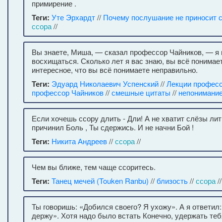
примирение .
Теги:
Уте Эрхардт
//
Почему послушание не приносит 
ссора
//
Вы знаете, Миша, — сказал профессор Чайников, — я 
восхищаться. Сколько лет я вас знаю, вы всё понимае
интересное, что вы всё понимаете неправильно.
Теги:
Эдуард Николаевич Успенский
//
Лекции професс
профессор Чайников
//
смешные цитаты
//
непонимани
Если хочешь ссору длить - Дли! А не хватит слёзы лит
причинил Боль , Ты сдержись. И не начни Бой !
Теги:
Никита Андреев
//
ссора
//
Чем вы ближе, тем чаще ссоритесь.
Теги:
Танец мечей (Touken Ranbu)
//
близость
//
ссора
//
Ты говоришь: «Добился своего? Я ухожу». А я ответил: 
держу». Хотя надо было встать Конечно, удержать теб