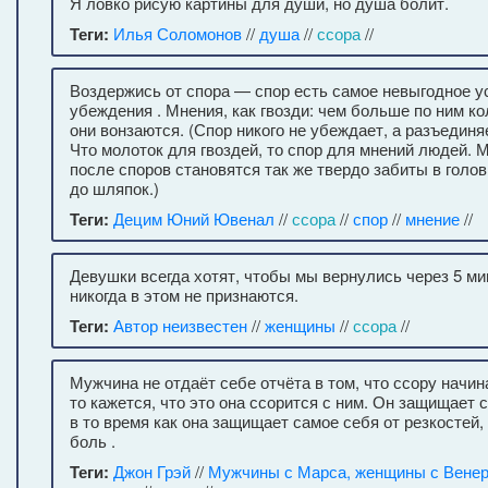
Я ловко рисую картины для души, но душа болит.
Теги:
Илья Соломонов
//
душа
//
ссора
//
Воздержись от спора — спор есть самое невыгодное у
убеждения . Мнения, как гвозди: чем больше по ним ко
они вонзаются. (Спор никого не убеждает, а разъединя
Что молоток для гвоздей, то спор для мнений людей. 
после споров становятся так же твердо забиты в голов
до шляпок.)
Теги:
Децим Юний Ювенал
//
ссора
//
спор
//
мнение
//
Девушки всегда хотят, чтобы мы вернулись через 5 ми
никогда в этом не признаются.
Теги:
Автор неизвестен
//
женщины
//
ссора
//
Мужчина не отдаёт себе отчёта в том, что ссору начин
то кажется, что это она ссорится с ним. Он защищает 
в то время как она защищает самое себя от резкостей
боль .
Теги:
Джон Грэй
//
Мужчины с Марса, женщины с Вене