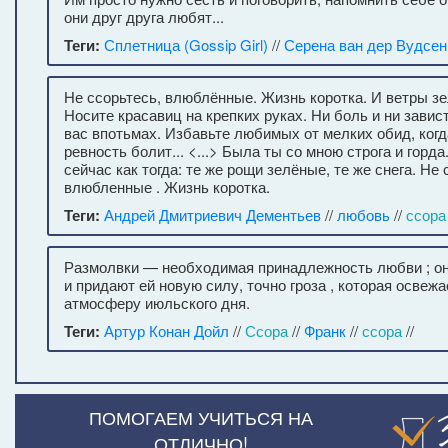
они друг друга любят...
Теги:
Сплетница (Gossip Girl)
//
Серена ван дер Вудсен
Не ссорьтесь, влюблённые. Жизнь коротка. И ветры зе
Носите красавиц на крепких руках. Ни боль и ни завис
вас впотьмах. Избавьте любимых от мелких обид, когд
ревность болит... <...> Была ты со мною строга и горда
сейчас как тогда: те же рощи зелёные, те же снега. Не 
влюбленные . Жизнь коротка.
Теги:
Андрей Дмитриевич Дементьев
//
любовь
//
ссора
Размолвки — необходимая принадлежность любви ; о
и придают ей новую силу, точно гроза , которая осве
атмосферу июльского дня.
Теги:
Артур Конан Дойл
//
Ссора
//
Франк
//
ссора
//
ПОМОГАЕМ УЧИТЬСЯ НА
ОТЛИЧНО!