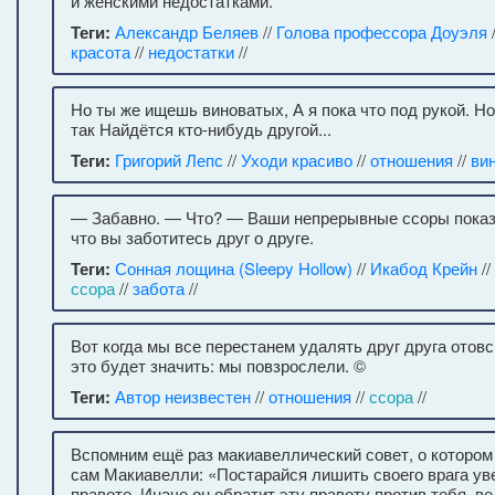
и женскими недостатками.
Теги:
Александр Беляев
//
Голова профессора Доуэля
красота
//
недостатки
//
Но ты же ищешь виноватых, А я пока что под рукой. Но 
так Найдётся кто-нибудь другой...
Теги:
Григорий Лепс
//
Уходи красиво
//
отношения
//
ви
— Забавно. — Что? — Ваши непрерывные ссоры показ
что вы заботитесь друг о друге.
Теги:
Сонная лощина (Sleepy Hollow)
//
Икабод Крейн
//
ссора
//
забота
//
Вот когда мы все перестанем удалять друг друга отов
это будет значить: мы повзрослели. ©
Теги:
Автор неизвестен
//
отношения
//
ссора
//
Вспомним ещё раз макиавеллический совет, о котором
сам Макиавелли: «Постарайся лишить своего врага ув
правоте. Иначе он обратит эту правоту против тебя, в