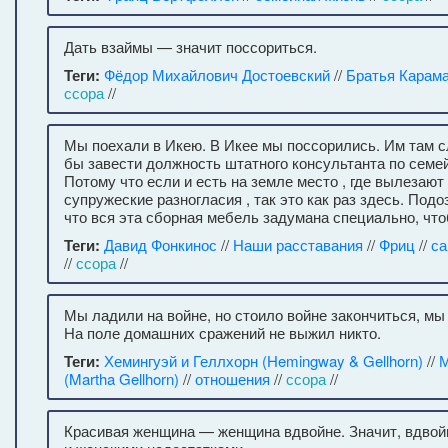
Дать взаймы — значит поссориться.
Теги:
Фёдор Михайлович Достоевский
//
Братья Карам
ссора
//
Мы поехали в Икею. В Икее мы поссорились. Им там 
бы завести должность штатного консультанта по сем
Потому что если и есть на земле место , где вылезают
супружеские разногласия , так это как раз здесь. Под
что вся эта сборная мебель задумана специально, что
Теги:
Давид Фонкинос
//
Наши расставания
//
Фриц
//
са
//
ссора
//
Мы ладили на войне, но стоило войне закончиться, мы
На поле домашних сражений не выжил никто.
Теги:
Хемингуэй и Геллхорн (Hemingway & Gellhorn)
//
М
(Martha Gellhorn)
//
отношения
//
ссора
//
Красивая женщина — женщина вдвойне. Значит, вдвой