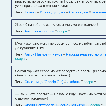
присесть, поговорить, понять Поцеловать, обнять, к с
ужин при свечах и мягкая кровать.
Теги:
Тимати
//
Ирина Дубцова
//
Снова один
//
отношен
Я ес чё на тебе не женился, а мы уже разводимся!
Теги:
Автор неизвестен
//
ссора
//
Муж и жена не могут не ссориться, если любят, а я лю
до сумасшествия.
Теги:
Антон Павлович Чехов
//
Рассказ неизвестного ч
ссора
//
Самая горькая ссора может породить любовь . (И сам
обычно является итогом любви .)
Теги:
Сплетница (Gossip Girl)
//
любовь
//
ссора
//
— Вы ищете ссоры? — Безумно ищу! Пусть мы хотя бы
с другом поговорим!
Теги:
Франц Вертфоллен
//
семейная жизнь
//
ссора
//