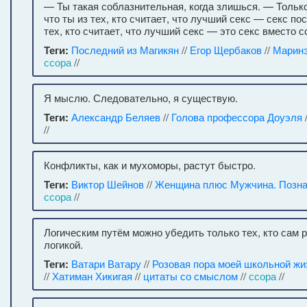
— Ты такая соблазнительная, когда злишься. — Только
что ты из тех, кто считает, что лучший секс — секс по
тех, кто считает, что лучший секс — это секс вместо с
Теги:
Последний из Магикян
//
Егор Щербаков
//
Маринэ
ссора
//
Я мыслю. Следовательно, я существую.
Теги:
Александр Беляев
//
Голова профессора Доуэля
//
Конфликты, как и мухоморы, растут быстро.
Теги:
Виктор Шейнов
//
Женщина плюс Мужчина. Познат
ссора
//
Логическим путём можно убедить только тех, кто сам 
логикой.
Теги:
Ватари Ватару
//
Розовая пора моей школьной ж
//
Хатиман Хикигая
//
цитаты со смыслом
//
ссора
//