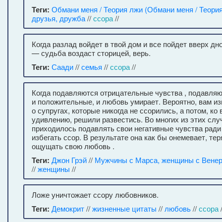
Теги:
Обмани меня / Теория лжи (Обмани меня / Теория 
друзья, дружба
//
ссора
//
Когда разлад войдет в твой дом и все пойдет вверх дн
— судьба воздаст сторицей, верь.
Теги:
Саади
//
семья
//
ссора
//
Когда подавляются отрицательные чувства , подавля
и положительные, и любовь умирает. Вероятно, вам и
о супругах, которые никогда не ссорились, а потом, к
удивлению, решили развестись. Во многих из этих сл
приходилось подавлять свои негативные чувства ради 
избегать ссор. В результате она как бы онемевает, те
ощущать свою любовь .
Теги:
Джон Грэй
//
Мужчины с Марса, женщины с Вене
//
женщины
//
Ложе уничтожает ссору любовников.
Теги:
Демокрит
//
жизненные цитаты
//
любовь
//
ссора
/