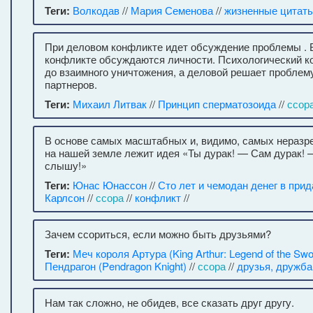
Теги:
Волкодав
//
Мария Семенова
//
жизненные цитат
При деловом конфликте идет обсуждение проблемы . 
конфликте обсуждаются личности. Психологический к
до взаимного уничтожения, а деловой решает проблем
партнеров.
Теги:
Михаил Литвак
//
Принцип сперматозоида
//
ссор
В основе самых масштабных и, видимо, самых нераз
на нашей земле лежит идея «Ты дурак! — Сам дурак! 
слышу!»
Теги:
Юнас Юнассон
//
Сто лет и чемодан денег в прид
Карлсон
//
ссора
//
конфликт
//
Зачем ссориться, если можно быть друзьями?
Теги:
Меч короля Артура (King Arthur: Legend of the Swo
Пендрагон (Pendragon Knight)
//
ссора
//
друзья, дружба
Нам так сложно, не обидев, все сказать друг другу.