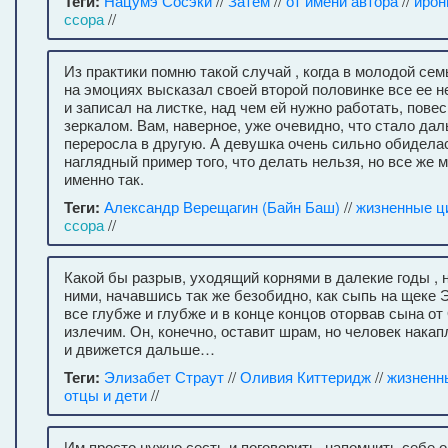
Теги:
Нацумэ Сосэки
//
Затем
//
от имени автора
//
ирон
ссора
//
Из практики помню такой случай , когда в молодой сем
на эмоциях высказал своей второй половинке все ее н
и записал на листке, над чем ей нужно работать, повес
зеркалом. Вам, наверное, уже очевидно, что стало да
переросла в другую. А девушка очень сильно обиделас
наглядный пример того, что делать нельзя, но все же 
именно так.
Теги:
Александр Верещагин (Байн Баш)
//
жизненные ц
ссора
//
Какой бы разрыв, уходящий корнями в далекие годы ,
ними, начавшись так же безобидно, как сыпь на щеке Э
все глубже и глубже и в конце концов оторвав сына от
излечим. Он, конечно, оставит шрам, но человек нака
и движется дальше…
Теги:
Элизабет Страут
//
Оливия Киттеридж
//
жизненн
отцы и дети
//
Им просто нужно сесть и поговорить, напомнить себе о