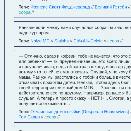
Теги:
Фрэнсис Скотт Фицджеральд
//
Великий Гэтсби
/
ссора
//
Раньше если между нами случалась ссора Ты знал все
надо курсором
Теги:
Noize MC
//
Staisha
//
Ctrl+Alt+Delete
//
ссора
//
— Отлично, сахар и кофеин, тебе не кажется, что это
для ребенка? — Ты преувеличиваешь, это всего лишь 
я преувеличиваю, ведь ей завтра в школу, и она до дву
потому что ты ей не смог отказать. Слушай, я не хочу
мамы. Раз уж мы расстались с тобой и больше вместе
отказывать прихотям детей. Нельзя, чтобы здесь был 
твоей территории пляжный дом МТВ. — Знаешь, ты пра
действительно все по-другому. Например, раньше я бы
слушал. А теперь я просто скажу « НЕТ !»... Смотри, а
получается отказывать...
Теги:
Отчаянные домохозяйки (Desperate Housewives)
Том Скаво
//
ссора
//