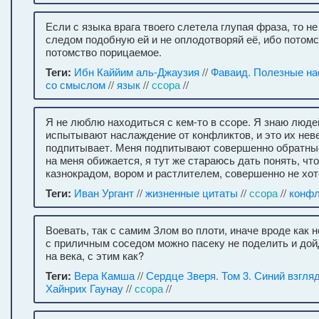
Если с языка врага твоего слетела глупая фраза, то н
следом подобную ей и не оплодотворяй её, ибо потом
потомство порицаемое.
Теги:
Ибн Каййим аль-Джаузия
//
Фаваид. Полезные на
со смыслом
//
язык
//
ссора
//
Я не люблю находиться с кем-то в ссоре. Я знаю люде
испытывают наслаждение от конфликтов, и это их нев
подпитывает. Меня подпитывают совершенно обратные
на меня обижается, я тут же стараюсь дать понять, чт
казнокрадом, вором и растлителем, совершенно не хот
Теги:
Иван Ургант
//
жизненные цитаты
//
ссора
//
конфл
Воевать, так с самим Злом во плоти, иначе вроде как
с приличным соседом можно пасеку не поделить и дой
на века, с этим как?
Теги:
Вера Камша
//
Сердце Зверя. Том 3. Синий взгля
Хайнрих Гаунау
//
ссора
//