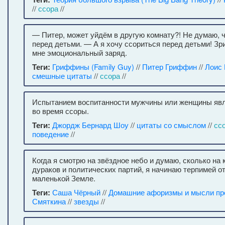
//
ссора
//
— Питер, может уйдём в другую комнату?! Не думаю, ч
перед детьми. — А я хочу ссориться перед детьми! Зр
мне эмоциональный заряд.
Теги:
Гриффины (Family Guy)
//
Питер Гриффин
//
Лоис
смешные цитаты
//
ссора
//
Испытанием воспитанности мужчины или женщины явл
во время ссоры.
Теги:
Джордж Бернард Шоу
//
цитаты со смыслом
//
сс
поведение
//
Когда я смотрю на звёздное небо и думаю, сколько на 
дураков и политических партий, я начинаю терпимей о
маленькой Земле.
Теги:
Саша Чёрный
//
Домашние афоризмы и мысли про
Смяткина
//
звезды
//