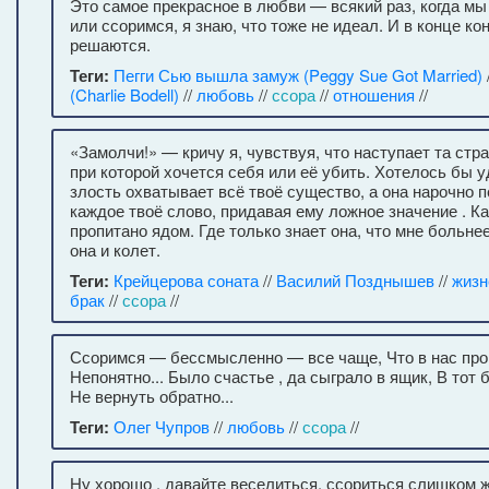
Это самое прекрасное в любви — всякий раз, когда мы
или ссоримся, я знаю, что тоже не идеал. И в конце к
решаются.
Теги:
Пегги Сью вышла замуж (Peggy Sue Got Married)
(Charlie Bodell)
//
любовь
//
ссора
//
отношения
//
«Замолчи!» — кричу я, чувствуя, что наступает та стр
при которой хочется себя или её убить. Хотелось бы у
злость охватывает всё твоё существо, а она нарочно 
каждое твоё слово, придавая ему ложное значение . К
пропитано ядом. Где только знает она, что мне больнее
она и колет.
Теги:
Крейцерова соната
//
Василий Позднышев
//
жизн
брак
//
ссора
//
Ссоримся — бессмысленно — все чаще, Что в нас пр
Непонятно... Было счастье , да сыграло в ящик, В тот 
Не вернуть обратно...
Теги:
Олег Чупров
//
любовь
//
ссора
//
Ну хорошо , давайте веселиться, ссориться слишком ж