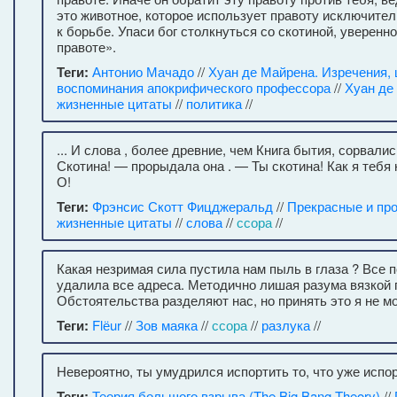
это животное, которое использует правоту исключител
к борьбе. Упаси бог столкнуться со скотиной, уверенн
правоте».
Теги:
Антонио Мачадо
//
Хуан де Майрена. Изречения, 
воспоминания апокрифического профессора
//
Хуан де
жизненные цитаты
//
политика
//
... И слова , более древние, чем Книга бытия, сорвалис
Скотина! — прорыдала она . — Ты скотина! Как я тебя 
О!
Теги:
Фрэнсис Скотт Фицджеральд
//
Прекрасные и пр
жизненные цитаты
//
слова
//
ссора
//
Какая незримая сила пустила нам пыль в глаза ? Все 
удалила все адреса. Методично лишая разума вязкой п
Обстоятельства разделяют нас, но принять это я не мо
Теги:
Flёur
//
Зов маяка
//
ссора
//
разлука
//
Невероятно, ты умудрился испортить то, что уже испо
Теги:
Теория большого взрыва (The Big Bang Theory)
//