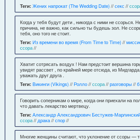
Теги:
Жених напрокат (The Wedding Date)
//
секс
//
ссор
Когда у тебя будут дети , никогда с ними не ссорься. Н
причина, не важно, как сильно ты будешь зол. Не ссор
тебя, оно того не стоит.
Теги:
Из времени во время (From Time to Time)
//
мисси
ссора
//
Хватит сотрясать воздух ! Нам предстоит вершина горы
увидят рассвет , по крайней мере отсюда, из Мидгарда
уважать друг друга .
Теги:
Викинги (Vikings)
//
Ролло
//
ссора
//
разговоры
//
б
Говорить соперникам о мире, когда они приехали на по
что давать лекарство мертвецу.
Теги:
Александр Александрович Бестужев-Марлински
ссора
//
драка
//
спор
//
Многие женщины считают, что уклонение от ссоры — т