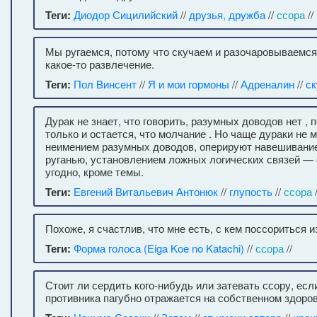
Теги:
Диодор Сицилийский
//
друзья, дружба
//
ссора
//
Мы ругаемся, потому что скучаем и разочаровываемся.
какое-то развлечение.
Теги:
Пол Винсент
//
Я и мои гормоны
//
Адреналин
//
ск
Дурак не знает, что говорить, разумных доводов нет , 
только и остается, что молчание . Но чаще дураки не м
неимением разумных доводов, оперируют навешивание
руганью, установлением ложных логических связей —
угодно, кроме темы.
Теги:
Евгений Витальевич Антонюк
//
глупость
//
ссора
Похоже, я счастлив, что мне есть, с кем поссориться и
Теги:
Форма голоса (Eiga Koe no Katachi)
//
ссора
//
Стоит ли сердить кого-нибудь или затевать ссору, есл
противника пагубно отражается на собственном здоров