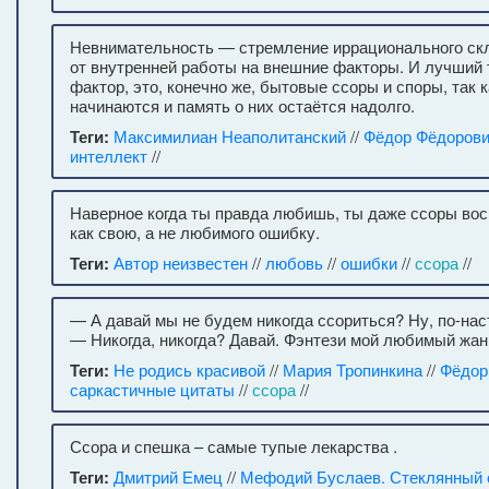
Невнимательность — стремление иррационального ск
от внутренней работы на внешние факторы. И лучший
фактор, это, конечно же, бытовые ссоры и споры, так к
начинаются и память о них остаётся надолго.
Теги:
Максимилиан Неаполитанский
//
Фёдор Фёдоров
интеллект
//
Наверное когда ты правда любишь, ты даже ссоры во
как свою, а не любимого ошибку.
Теги:
Автор неизвестен
//
любовь
//
ошибки
//
ссора
//
— А давай мы не будем никогда ссориться? Ну, по-на
— Никогда, никогда? Давай. Фэнтези мой любимый жанр
Теги:
Не родись красивой
//
Мария Тропинкина
//
Фёдор
саркастичные цитаты
//
ссора
//
Ссора и спешка – самые тупые лекарства .
Теги:
Дмитрий Емец
//
Мефодий Буслаев. Стеклянный 