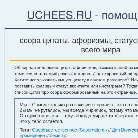
UCHEES.RU
- помощ
ссора цитаты, афоризмы, стату
всего мира
Обширная коллекция цитат, афоризмов, высказываний из м
теме ссора от самых разных авторов. Ищете красивый афор
Хотите использовать умную цитату в важном разговоре? Ил
поставить красивый статус вконтакте или инстаграме? Тогд
список цитат про ссора сформированный на этой странице.
Мы с Сэмом столько раз в жизни ссорились, что со счё
бы мы не ругались, мы всегда мирились, потому что м
Он нужен мне, а я — ему. И когда мир летит к чертям, 
что у тебя остаётся.
Теги:
Сверхъестественное (Supernatural)
//
Дин Винчес
примирение
//
семья
//