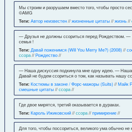
Мы строим и разрушаем вместо того, чтобы просто се
©AMG
Теги:
Автор неизвестен
//
жизненные цитаты
//
жизнь
//
— Друзья не должны ссориться перед Рождеством. — 
семья !
Теги:
Давай поженимся (Will You Merry Me?) (2008)
//
со
ссора
//
Рождество
//
— Наша дискуссия подкинула мне одну идею. — Наша
Давай не будем ссориться о том, как называть нашу сс
Теги:
Костюмы в законе / Форс-мажоры (Suits)
//
Майк 
смешные цитаты
//
ссора
//
Где двое мирятся, третий оказывается в дураках.
Теги:
Кароль Ижиковский
//
ссора
//
примирение
//
Для того, чтобы поссориться, великого ума обычно не 