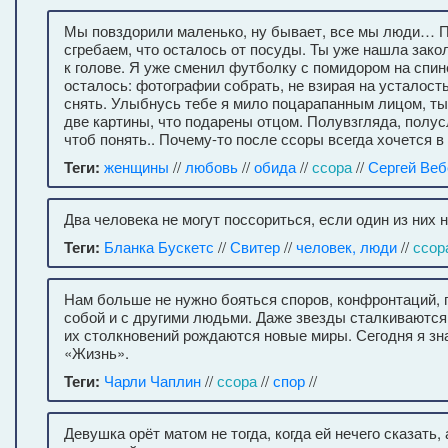
Мы повздорили маленько, ну бывает, все мы люди… 
сгребаем, что осталось от посуды. Ты уже нашла зако
к голове. Я уже сменил футболку с помидором на спи
осталось: фотографии собрать, не взирая на усталость
снять. Улыбнусь тебе я мило поцарапанным лицом, т
две картины, что подарены отцом. Полувзгляда, полус
чтоб понять.. Почему-то после ссоры всегда хочется в 
Теги:
женщины
//
любовь
//
обида
//
ссора
//
Сергей Веб
Два человека не могут поссориться, если один из них 
Теги:
Бланка Бускетс
//
Свитер
//
человек, люди
//
ссор
Нам больше не нужно бояться споров, конфронтаций,
собой и с другими людьми. Даже звезды сталкиваются,
их столкновений рождаются новые миры. Сегодня я зна
«Жизнь».
Теги:
Чарли Чаплин
//
ссора
//
спор
//
Девушка орёт матом не тогда, когда ей нечего сказать, а