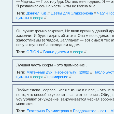
— Чарли... — Просто уйди. Оставь меня одного. Я — эт
Я разваливаюсь на части, и ты не нужна мне.
Теги:
Дэниел Киз
//
Цветы для Элджернона
//
Чарли Го
цитаты
//
ссора
//
Он лучше громко закричит, Не вняв причину данной др
замолчит И будет ждать её атаки. Она ж все сделает н
жалостливым взглядом, Заплпачет — вот смысл тех ат
почувствует себя последним гадом.
Теги:
ORION
//
Вальс дилемм
//
ссора
//
Лучшая часть ссоры – это примирение .
Теги:
Мятежный дух (Rebelde way) (2002)
//
Пабло Бус
цитаты
//
ссора
//
примирение
//
Любые слова , сорвавшиеся с языка в гневе, – это не пр
не то, что способно укрепить ваши отношения . Обид
усугубляют отчуждение: закручивается черная воронка
множится.
Теги:
Екатерина Бурмистрова
//
Раздражительность. М