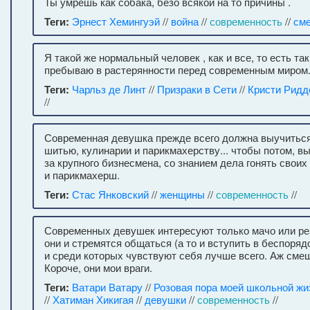
Ты умрешь как собака, безо всякой на то причины .
Теги:
Эрнест Хемингуэй
//
война
//
современность
//
см
Я такой же нормальный человек , как и все, то есть так 
пребываю в растерянности перед современным миром
Теги:
Чарльз де Линт
//
Призраки в Сети
//
Кристи Ридд
//
Современная девушка прежде всего должна выучиться
шитью, кулинарии и парикмахерству... чтобы потом, в
за крупного бизнесмена, со знанием дела гонять своих
и парикмахерш.
Теги:
Стас Янковский
//
женщины
//
современность
//
Современных девушек интересуют только мачо или ре
они и стремятся общаться (а то и вступить в беспоря
и среди которых чувствуют себя лучше всего. Аж сме
Короче, они мои враги.
Теги:
Ватари Ватару
//
Розовая пора моей школьной ж
//
Хатиман Хикигая
//
девушки
//
современность
//