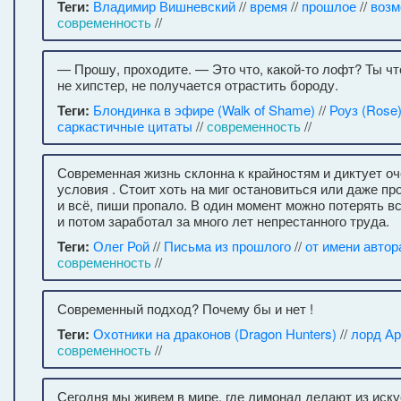
Теги:
Владимир Вишневский
//
время
//
прошлое
//
возм
современность
//
— Прошу, проходите. — Это что, какой-то лофт? Ты чт
не хипстер, не получается отрастить бороду.
Теги:
Блондинка в эфире (Walk of Shame)
//
Роуз (Rose
саркастичные цитаты
//
современность
//
Современная жизнь склонна к крайностям и диктует о
условия . Стоит хоть на миг остановиться или даже п
и всё, пиши пропало. В один момент можно потерять вс
и потом заработал за много лет непрестанного труда.
Теги:
Олег Рой
//
Письма из прошлого
//
от имени автор
современность
//
Современный подход? Почему бы и нет !
Теги:
Охотники на драконов (Dragon Hunters)
//
лорд А
современность
//
Сегодня мы живем в мире, где лимонад делают из иск