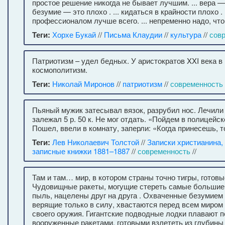
простое решение никогда не бывает лучшим. ... вера — 
безумие — это плохо . ... кидаться в крайности плохо . 
профессионалом лучше всего. ... непременно надо, чт
Теги:
Хорхе Букай
//
Письма Клаудии
//
культура
//
сов
Патриотизм – удел бедных. У аристократов XXI века в
космополитизм.
Теги:
Николай Миронов
//
патриотизм
//
современность
Пьяный мужик затесывал вязок, разрубил нос. Лечили 
залежал 5 р. 50 к. Не мог отдать. «Пойдем в полицейс
Пошел, ввели в комнату, заперли: «Когда принесешь, т
Теги:
Лев Николаевич Толстой
//
Записки христианина,
записные книжки 1881–1887
//
современность
//
Там и там… мир, в котором страны точно тигры, готовы
Чудовищные ракеты, могущие стереть самые большие 
пыль, нацелены друг на друга . Охваченные безумием
верящие только в силу, хвастаются перед всем миро
своего оружия. Гигантские подводные лодки плавают п
вооруженные ракетами, готовыми взлететь из глубины 