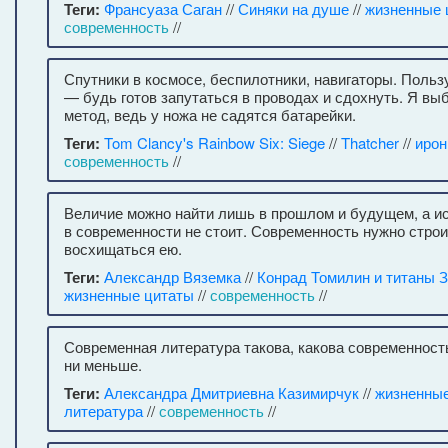
Теги:
Франсуаза Саган
//
Синяки на душе
//
жизненные 
современность
//
Спутники в космосе, беспилотники, навигаторы. Поль
— будь готов запутаться в проводах и сдохнуть. Я в
метод, ведь у ножа не садятся батарейки.
Теги:
Tom Clancy's Rainbow Six: Siege
//
Thatcher
//
ирон
современность
//
Величие можно найти лишь в прошлом и будущем, а и
в современности не стоит. Современность нужно строит
восхищаться ею.
Теги:
Александр Вяземка
//
Конрад Томилин и титаны 
жизненные цитаты
//
современность
//
Современная литература такова, какова современност
ни меньше.
Теги:
Александра Дмитриевна Казимирчук
//
жизненны
литература
//
современность
//