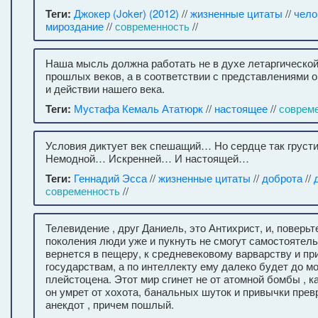
Теги:
Джокер (Joker) (2012)
//
жизненные цитаты
//
чело
мироздание
//
современность
//
Наша мысль должна работать не в духе летаргическо
прошлых веков, а в соответствии с представлениями о
и действии нашего века.
Теги:
Мустафа Кемаль Ататюрк
//
настоящее
//
соврем
Условия диктует век спешащий… Но сердце так грусти
Немодной… Искренней… И настоящей…
Теги:
Геннадий Эсса
//
жизненные цитаты
//
доброта
//
современность
//
Телевидение , друг Даниель, это Антихрист, и, поверьт
поколения люди уже и пукнуть не смогут самостоятель
вернется в пещеру, к средневековому варварству и п
государствам, а по интеллекту ему далеко будет до м
плейстоцена. Этот мир сгинет не от атомной бомбы , ка
он умрет от хохота, банальных шуток и привычки прев
анекдот , причем пошлый.