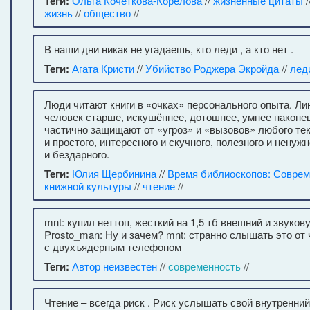
Теги:
Ольга Кочеткова-Корелова
//
жизненные цитаты
/
жизнь
//
общество
//
В наши дни никак не угадаешь, кто леди , а кто нет .
Теги:
Агата Кристи
//
Убийство Роджера Экройда
//
лед
Люди читают книги в «очках» персонального опыта. Ли
человек старше, искушённее, дотошнее, умнее наконец
частично защищают от «угроз» и «вызовов» любого тек
и простого, интересного и скучного, полезного и ненуж
и бездарного.
Теги:
Юлия Щербинина
//
Время библиоскопов: Соврем
книжной культуры
//
чтение
//
mnt: купил неттоп, жесткий на 1,5 тб внешний и звуко
Prosto_man: Ну и зачем? mnt: странно слышать это от
с двухъядерным телефоном
Теги:
Автор неизвестен
//
современность
//
Чтение – всегда риск . Риск услышать свой внутренний