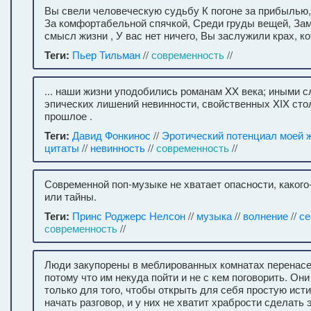
Вы свели человеческую судьбу К погоне за прибылью,
За комфортабельной спячкой, Среди груды вещей, За
смысл жизни , У вас нет ничего, Вы заслужили крах, к
Теги:
Пьер Тильман
//
современность
//
... наши жизни уподобились романам XX века; иными 
эпических лишений невинности, свойственных XIX сто
прошлое .
Теги:
Давид Фонкинос
//
Эротический потенциал моей 
цитаты
//
невинность
//
современность
//
Современной поп-музыке не хватает опасности, какого
или тайны.
Теги:
Принс Роджерс Нелсон
//
музыка
//
волнение
//
се
современность
//
Люди закупорены в меблированных комнатах перенасе
потому что им некуда пойти и не с кем поговорить. Он
только для того, чтобы открыть для себя простую исти
начать разговор, и у них не хватит храбрости сделать 