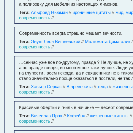
а полировку для мебели из настоящих лимонов.
Теги:
Альфред Ньюман
//
ироничные цитаты
//
мир, ми
современность
//
Современность всегда страшно мешает вечности.
Теги:
Януш Леон Вишневский
//
Малгожата Домагалик
/
современность
//
…сейчас уже все по-другому, правда ? Не лучше, не ху
а по правде говоря, во многом все-таки лучше. Люди у
на глупости , всем некогда, да и священники не в таком
стало значительно проще оказаться в постели, не так 
Теги:
Хавьер Серкас
//
В чреве кита
//
теща
//
жизненны
современность
//
Красивые обертки и гниль в начинке — десерт соврем
Теги:
Вячеслав Прах
//
Кофейня
//
жизненные цитаты
/
современность
//