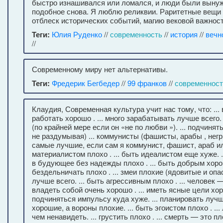
быстро изнашивался или ломался, и люди были выну
подобное снова. Я люблю реликвии. Раритетные вещи 
отблеск исторических событий, магию вековой важност
Теги:
Юлия Руденко
//
современность
//
история
//
вечн
//
Современному миру нет альтернативы.
Теги:
Фредерик Бегбедер
//
99 франков
//
современност
Клаудия, Современная культура учит нас тому, что: ... в
работать хорошо . ... много зарабатывать лучше всего. 
(по крайней мере если он «не по любви »). ... подчиня
не раздумывая) ... коммунисты (фашисты, арабы , негр
самые лучшие, если сам я коммунист, фашист, араб или
материалистом плохо . ... быть идеалистом еще хуже. .
в будующее без надежды плохо . ... быть добрым хорошо
бездельничать плохо . ... змеи плохие (ядовитые и опас
лучше всего. ... быть агрессивным плохо . ... человек —
владеть собой очень хорошо . ... иметь ясные цели хоро
подчиняться импульсу куда хуже. ... планировать лучше
хорошие, а вороны плохие. ... быть эгоистом плохо . ..
чем ненавидеть. ... грустить плохо . ... смерть — это пло