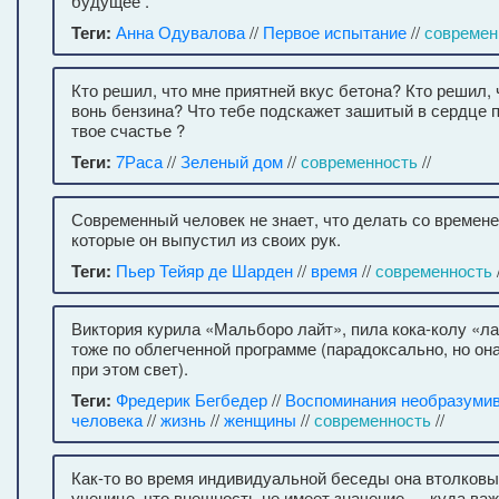
будущее .
Теги:
Анна Одувалова
//
Первое испытание
//
современ
Кто решил, что мне приятней вкус бетона? Кто решил, 
вонь бензина? Что тебе подскажет зашитый в сердце п
твое счастье ?
Теги:
7Раса
//
Зеленый дом
//
современность
//
Современный человек не знает, что делать со времене
которые он выпустил из своих рук.
Теги:
Пьер Тейяр де Шарден
//
время
//
современность
/
Виктория курила «Мальборо лайт», пила кока-колу «ла
тоже по облегченной программе (парадоксально, но он
при этом свет).
Теги:
Фредерик Бегбедер
//
Воспоминания необразумив
человека
//
жизнь
//
женщины
//
современность
//
Как-то во время индивидуальной беседы она втолков
ученице, что внешность не имеет значение — куда важ