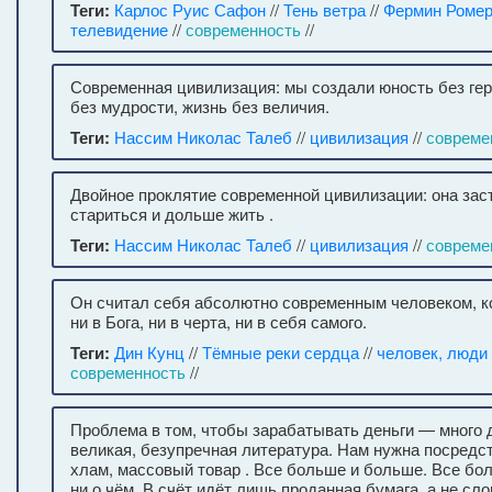
Теги:
Карлос Руис Сафон
//
Тень ветра
//
Фермин Ромер
телевидение
//
современность
//
Современная цивилизация: мы создали юность без гер
без мудрости, жизнь без величия.
Теги:
Нассим Николас Талеб
//
цивилизация
//
совреме
Двойное проклятие современной цивилизации: она зас
стариться и дольше жить .
Теги:
Нассим Николас Талеб
//
цивилизация
//
совреме
Он считал себя абсолютно современным человеком, к
ни в Бога, ни в черта, ни в себя самого.
Теги:
Дин Кунц
//
Тёмные реки сердца
//
человек, люди
современность
//
Проблема в том, чтобы зарабатывать деньги — много 
великая, безупречная литература. Нам нужна посредст
хлам, массовый товар . Все больше и больше. Все бол
ни о чём. В счёт идёт лишь проданная бумага, а не сло