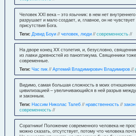
Человек XXI века – это язычник: в нем нет внутреннего
разрушает и мало создает, и, главное, он не чувствует
присутствия Бога.
Теги:
Дэвид Боуи
//
человек, люди
//
современность
//
На дворе конец XX столетия, и, безусловно, священни
из лавки древностей из паноптикума. Священники тож
современные.
Теги:
Час пик
//
Артемий Владимирович Владимиров
//
Видимо, самая большая сложность в моих отношениях
цивилизацией – увеличивающийся в ней разрыв межд
и законным.
Теги:
Нассим Николас Талеб
//
нравственность
//
закон
современность
//
Соратники! Положение современного человека не прост
можно сказать, отсутствует, потому что человека почти