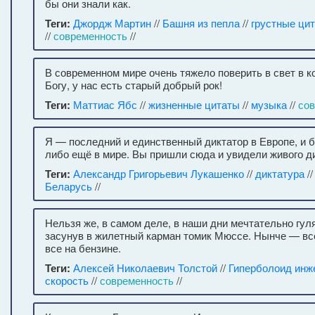
бы они знали как.
Теги:
Джордж Мартин
//
Башня из пепла
//
грустные ци
//
современность
//
В современном мире очень тяжело поверить в свет в к
Богу, у нас есть старый добрый рок!
Теги:
Маттиас Ябс
//
жизненные цитаты
//
музыка
//
со
Я — последний и единственный диктатор в Европе, и б
либо ещё в мире. Вы пришли сюда и увидели живого д
Теги:
Александр Григорьевич Лукашенко
//
диктатура
/
Беларусь
//
Нельзя же, в самом деле, в наши дни мечтательно гул
засунув в жилетный карман томик Мюссе. Нынче — все
все на бензине.
Теги:
Алексей Николаевич Толстой
//
Гиперболоид инж
скорость
//
современность
//