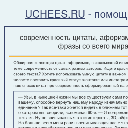
UCHEES.RU
- помощ
современность цитаты, афоризм
фразы со всего мир
Обширная коллекция цитат, афоризмов, высказываний из м
теме современность от самых разных авторов. Ищете крас
своего текста? Хотите использовать умную цитату в важном
желаете поставить красивый статус вконтакте или инстагра
наш список цитат про современность сформированный на э
— Увы, в нынешней жизни мы все существуем сами по с
вашему, способно вернуть нашему народу изначально
единение ? Так все-таки хочется видеть в ближнем то
о котором вы говорили, вспоминая 60-е. — Я по-преж
тех лет. Ну не вписываюсь я в эти интернеты, 3D, айфон
Но больше всего меня ранит воспитывающая нас с экр
которая и способствует нашему разъединению. Думаю,