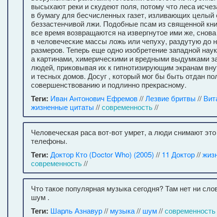
высыхают реки и скудеют поля, потому что леса исче
в бумагу для бесчисленных газет, изливающих целый 
беззастенчивой лжи. Подобные псам из священной книг
все время возвращаются на извергнутое ими же, снова
в человеческие массы ложь или чепуху, раздутую до
размеров. Теперь еще одно изобретение западной наук
а картинами, химерическими и вредными выдумками з
людей, приковывая их к гипнотизирующим экранам вн
и тесных домов. Досуг , который мог бы быть отдан п
совершенствованию и подлинно прекрасному.
Теги:
Иван Антонович Ефремов
//
Лезвие бритвы
//
Вит
жизненные цитаты
//
современность
//
Человеческая раса вот-вот умрет, а люди снимают эт
телефоны.
Теги:
Доктор Кто (Doctor Who) (2005)
//
11 Доктор
//
жиз
современность
//
Что такое популярная музыка сегодня? Там нет ни слов
шум .
Теги:
Шарль Азнавур
//
музыка
//
шум
//
современность