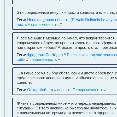
Эти современные девушки просто кошмар, я еле спас с
Теги:
Непохищенная невеста (Dilwale Dulhania Le Jayen
честь
//
современность
//
Я все меньше и меньше понимал, что вокруг творится
современное общество превратилось в широкоформа
под открытым небом? А может, я просто стал прекрас
Теги:
Фредерик Бегбедер
//
Рассказики под экстази
//
о
себе
//
современность
//
... в наше время выбор обстановки и цвета обоев пол
средневекового копания в душе и обычно связан с не
совести.
Теги:
Оскар Уайльд
//
совесть
//
современность
//
Жизнь в современном мире – это череда непрерывных
ситуаций. От того насколько быстро вы научитесь вых
с наименьшими потерями для психического здоровья, 