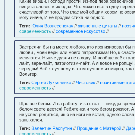
Какие вирши, Господи прости, Из-под пера ровесников
нищета словес в их одах, Что можно все в одну перепл
счастливой от того, Что глас мой общим хором не охв
могу иначе, И не продам стиха ни одного.
Теги:
Юлия Вознесенская
//
жизненные цитаты
//
поэзи
современность
//
современное искусство
//
Застрелил бы на месте любого, кто иронизировал бы 
любви , моей веры или моего патриотизма! Но, к счаст
меняются. Нынче дуэли не в ходу. И вообще всё стало
лайт, вера-лайт, патриотизм-лайт. А я вовсе не ропщу!.
чередом! Всё к лучшему в этом лучшем из миров, как 
Вольтер.
Теги:
Сергей Лукьяненко
//
Чистовик
//
позитивные цит
современность
//
Щас все бегом. И на работу, и за стол — никуды время
белом свете деется! Ребятенка и того бегом рожают. А 
не успел родиться, ишо на ноги не встал, одного слова 
запыхался.
Теги:
Валентин Распутин
//
Прощание с Матёрой
//
Дар
современность
//