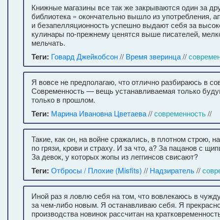
Книжные магазины все так же закрываются один за дру
библиотека » окончательно вышло из употребления, а
и безапелляционность успешно выдают себя за высоко
кулинары по-прежнему ценятся выше писателей, мелк
мельчать.
Теги:
Говард Джейкобсон
//
Время зверинца
//
совреме
Я вовсе не предполагаю, что отлично разбираюсь в со
Современность — вещь устанавливаемая только буду
только в прошлом.
Теги:
Марина Ивановна Цветаева
//
современность
//
Такие, как он, на войне сражались, в плотном строю, н
по грязи, крови и страху. И за что, а? За пацанов с щ
За девок, у которых жопы из леггинсов свисают?
Теги:
Отбросы / Плохие (Misfits)
//
Надзиратель
//
совр
Иной раз я ловлю себя на том, что вовлекаюсь в чужд
за чем-либо новым. Я останавливаю себя. Я прекрасно
производства новинок рассчитан на кратковременность