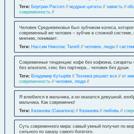
Теги:
Бертран Рассел
//
мудрые цитаты
//
зависть
//
об
современность
//
Человек Средневековья был зубчиком колеса, которог
современный же человек – зубчик в сложной системе, к
мнению, понимает.
Теги:
Нассим Николас Талеб
//
человек, люди
//
систем
Современные тенденции: кофе без кофеина, сигареты б
без алкоголя, секс без партнера... человек без души.
Теги:
Владимир Кутырёв
//
Техника решает все
//
от им
современность
//
человек, люди
//
Я влюбился в мальчика, а он оказался девушкой, из
мальчика. Как современно!
Теги:
Казанова (Casanova)
//
Казанова
//
любовь
//
совр
Суть современного мира: самый умный получил по мор
сильного по заказу самого богатого.