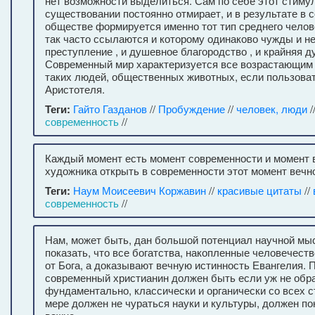
нет возможности выделиться. Сам по себе этот стиму
существовании постоянно отмирает, и в результате в
обществе формируется именно тот тип среднего челове
так часто ссылаются и которому одинаково чужды и не
преступление , и душевное благородство , и крайняя д
Современный мир характеризуется все возрастающим
таких людей, общественных животных, если пользова
Аристотеля.
Теги:
Гайто Газданов
//
Пробуждение
//
человек, люди
/
современность
//
Каждый момент есть момент современности и момент 
художника открыть в современности этот момент вечн
Теги:
Наум Моисеевич Коржавин
//
красивые цитаты
//
современность
//
Нам, может быть, дан большой потенциал научной мыс
показать, что все богатства, накопленные человечеств
от Бога, а доказывают вечную истинность Евангелия. 
современный христианин должен быть если уж не об
фундаментально, классически и органически со всех ст
мере должен не чураться науки и культуры, должен по