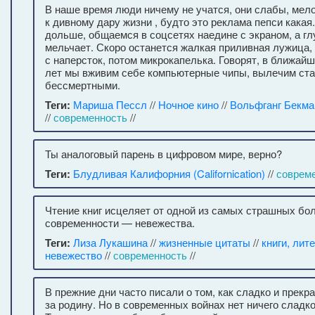
В наше время люди ничему не учатся, они слабы, ме
к дивному дару жизни , будто это реклама пепси какая.
дольше, общаемся в соцсетях наедине с экраном, а гл
мельчает. Скоро останется жалкая приливная лужица,
с наперсток, потом микрокапелька. Говорят, в ближай
лет мы вживим себе компьютерные чипы, вылечим ста
бессмертными.
Теги:
Мариша Пессл
//
Ночное кино
//
Вольфганг Бекма
//
современность
//
Ты аналоговый парень в цифровом мире, верно?
Теги:
Блудливая Калифорния (Californication)
//
соврем
Чтение книг исцеляет от одной из самых страшных бо
современности — невежества.
Теги:
Лиза Лукашина
//
жизненные цитаты
//
книги, лит
невежество
//
современность
//
В прежние дни часто писали о том, как сладко и прекр
за родину. Но в современных войнах нет ничего сладко