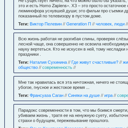
Не существует ничего, на что можно было бы указать, 
это и есть Homo Zapiens». ХЗ – это просто остаточное
люминофора уснувшей души; это фильм про съемки др
показанный по телевизору в пустом доме.
Теги:
Виктор Пелевин
//
Generation П
//
человек, люди
/
Всю жизнь работая не разгибая спины, проверяя слёзы
лесной чаще, она совершенно не освоила необходим
науку вертеться. Кто не искусен в ней, тому несладки
праздники .
Теги:
Наталия Сухинина
//
Где живут счастливые?
//
жи
общество
//
современность
//
Мне так нравилась вся эта ничтожная, ничего не стоящ
убогое, гнусное и жестокое время ...
Теги:
Франсуаза Саган
//
Синяки на душе
//
игра
//
совр
Парадокс современности в том, что мы боимся смерти
убиваем жизнь , тратя ее на ненужную суету, избыто
страхи о будущем, пережевывание прошлого.