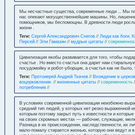
Мы несчастные существа, современные люди ... Мы п
нас опекают могущественнейшие машины. Но, лишенн
помощников, мы беспомощны. В древности люди росли
жизни .
Теги:
Сергей Александрович Снегов
//
Люди как боги. К
Персей
//
Эли Гамазин
//
мудрые цитаты
//
современнос
Цивилизация якобы развивается для того, чтобы пода
счастье . Но вместо счастья она дарит нам стиральну
посудомойку и робот-уборщик, а счастья как не было, т
Теги:
Протоиерей Андрей Ткачев
//
Вхождение в церков
воцерковление.
//
жизненные цитаты
//
современность
/
потребления
//
В условиях современной цивилизации неизбежно выр
средний тип людей, у которых нет резко выраженной 
которым поэтому закрыт путь к известности и которые
на своих скромных местах — рабочие, служащие, мел
Разница в их происхождении, наследственности, их л
мало-помалу стирается жизнью, которую они ведут и в