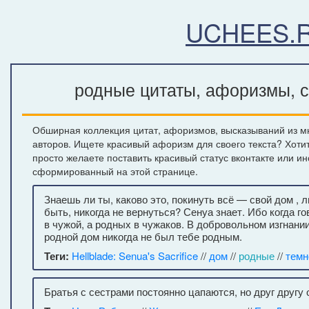
UCHEES.
родные цитаты, афоризмы, с
Обширная коллекция цитат, афоризмов, высказываний из м
авторов. Ищете красивый афоризм для своего текста? Хоти
просто желаете поставить красивый статус вконтакте или и
сформированный на этой странице.
Знаешь ли ты, каково это, покинуть всё — свой дом , 
быть, никогда не вернуться? Сенуа знает. Ибо когда г
в чужой, а родных в чужаков. В добровольном изгнани
родной дом никогда не был тебе родным.
Теги:
Hellblade: Senua's Sacrifice
//
дом
//
родные
//
темн
Братья с сестрами постоянно цапаются, но друг другу