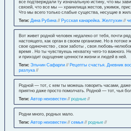
все подтверждали ту изначальную истину, что мы зави
связей, что все мы — хранилища жестов, ужимок, прис
Что мы всего только слабые существа, несущие в жила
Теги:
Дина Рубина
//
Русская канарейка. Желтухин
//
ч
Вот живет родной человек недалеко от тебя, почти ря
настоящего, как орган в своем организме. Но в потоке 
свое одиночество , свои заботы , своя любовь-нелюбов
время . Но ты чувствуешь нехватку чего-то важного. Н
и приходит ощущение ценности жизни и людей в ней.
Теги:
Эльчин Сафарли
//
Рецепты счастья. Дневник во
разлука
//
Родной — тот, с кем ты можешь говорить часами, даже 
приятно даже просто помолчать. Родной — тот, чья бо
Теги:
Автор неизвестен
//
родные
//
Родни много, родных мало.
Теги:
Автор неизвестен
//
семья
//
родные
//