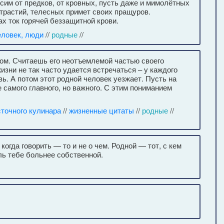
сим от предков, от кровных, пусть даже и мимолётных
трастий, телесных примет своих пращуров.
х ток горячей беззащитной крови.
еловек, люди
//
родные
//
дом. Считаешь его неотъемлемой частью своего
жизни не так часто удается встречаться – у каждого
ь. А потом этот родной человек уезжает. Пусть на
е самого главного, но важного. С этим пониманием
сточного кулинара
//
жизненные цитаты
//
родные
//
когда говорить — то и не о чем. Родной — тот, с кем
ль тебе больнее собственной.