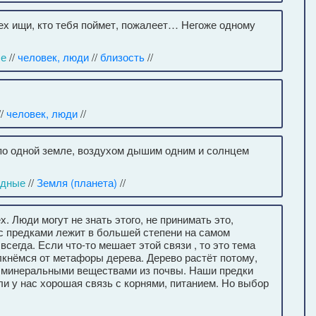
Тех ищи, кто тебя поймет, пожалеет… Негоже одному
ые
//
человек, люди
//
близость
//
//
человек, люди
//
 по одной земле, воздухом дышим одним и солнцем
одные
//
Земля (планета)
//
. Люди могут не знать этого, не принимать это,
ь с предками лежит в большей степени на самом
всегда. Если что-то мешает этой связи , то это тема
лкнёмся от метафоры дерева. Дерево растёт потому,
й и минеральными веществами из почвы. Наши предки
и у нас хорошая связь с корнями, питанием. Но выбор