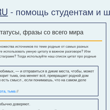
RU
- помощь студентам и 
татусы, фразы со всего мира
ножества источников по теме родные от самых разных
те использовать умную цитату в важном разговоре? Или
нстаграме? Тогда используйте наш список цитат про родные
любимых, — и отправиться в дикие места, чтобы, может
оворит тьма, она меняет всё, превращает родной дом
и есть смысл , если понимаешь, что на самом деле
ота, тьма
//
 обычно доверяют.