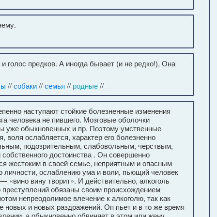
нему.
и голос предков. А иногда бывает (и не редко!), Она
ты
//
собаки
//
семья
//
родные
//
епенно наступают стойкие болезненные изменения
зга человека не пившего. Мозговые оболоч­ки
ны уже обык­новенных и пр. Поэтому умственные
, воля ослабляется, характер его болезненно
льным, подозрительным, слабовольным, черствым,
и собственного достоинства . Он совершенно
тся жестоким в своей семье, неприятным и опасным
 личности, ослаблению ума и воли, пьющий человек
 — «вино вину творит». И действительно, алкоголь
 преступлений обязаны своим про­исхождением
отом непреодолимое влечение к алкоголю, так как
е новых и новых раздражений. Оп пьет и в то же время
едении, а обыкновенно обвиняет в этом или жену,