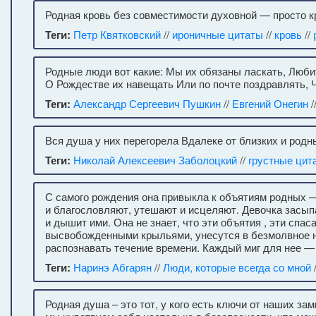
Родная кровь без совместимости духовной — просто к
Теги:
Петр Квятковский
//
ироничные цитаты
//
кровь
//
Родные люди вот какие: Мы их обязаны ласкать, Люби
О Рождестве их навещать Или по почте поздравлять, Ч
Теги:
Александр Сергеевич Пушкин
//
Евгений Онегин
/
Вся душа у них перегорела Вдалеке от близких и родн
Теги:
Николай Алексеевич Заболоцкий
//
грустные цит
С самого рождения она привыкла к объятиям родных
и благословляют, утешают и исцеляют. Девочка засыпа
и дышит ими. Она не знает, что эти объятия , эти спа
высвобожденными крыльями, унесутся в безмолвное н
распознавать течение времени. Каждый миг для нее — 
Теги:
Наринэ Абгарян
//
Люди, которые всегда со мной
Родная душа – это тот, у кого есть ключи от наших зам