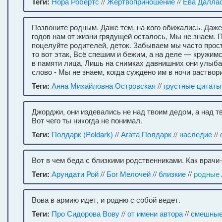
Теги:
Нора Робертс
//
Жертвоприношение
//
Ева Далла
Позвоните родным. Даже тем, на кого обижались. Даже
годов нам от жизни грядущей осталось, Мы не знаем.
поцелуйте родителей, деток. Забываем мы часто прост
то вот этак, Всё спешим и бежим, а на деле — кружим
в памяти лица, Лишь на снимках давнишних они улыба
слово - Мы не знаем, когда суждено им в ночи раствор
Теги:
Анна Михайловна Островская
//
грустные цитаты
Джорджи, они издевались не над твоим дедом, а над т
Вот чего ты никогда не понимал.
Теги:
Полдарк (Poldark)
//
Агата Полдарк
//
наследие
//
Вот в чем беда с близкими родственниками. Как врачи
Теги:
Арундати Рой
//
Бог Мелочей
//
близкие
//
родные
Вова в армию идет, и родню с собой ведет.
Теги:
Про Сидорова Вову
//
от имени автора
//
смешные