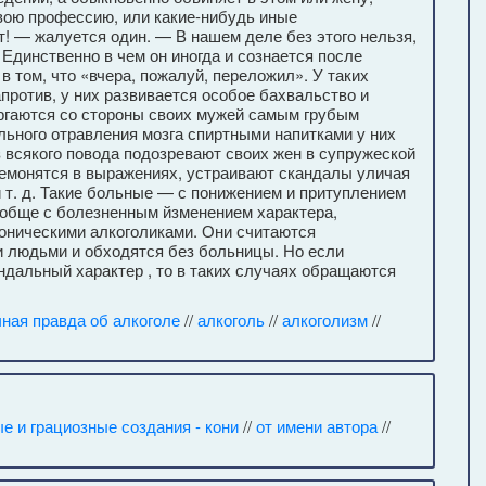
 свою профессию, или какие-нибудь иные
ют! — жалуется один. — В нашем деле без этого нельзя,
 Единственно в чем он иногда и сознается после
 том, что «вчера, пожалуй, пе­реложил». У таких
апротив, у них развивается особое бахвальство и
ргаются со стороны своих мужей самым грубым
льного отравления мозга спиртными напитками у них
з всякого повода подозревают своих жен в супружеской
еремонятся в выражениях, устраивают скандалы уличая
и т. д. Такие больные — с понижением и притуплением
ообще с болезненным йзменением характера,
оническими алкоголиками. Они считаются
 людьми и обходятся без больницы. Но если
ндальный характер , то в таких случаях обращаются
ная правда об алкоголе
//
алкоголь
//
алкоголизм
//
е и грациозные создания - кони
//
от имени автора
//