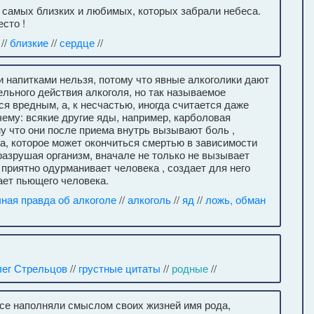
я самых близких и любимых, которых забрали небеса.
сто !
//
близкие
//
сердце
//
 напитками нельзя, потому что явные алкоголики дают
ьного действия алкоголя, но так называемое
я вредным, а, к несчастью, иногда считается даже
чему: всякие другие яды, например, карболовая
му что они после приема внутрь вызывают боль ,
а, которое может окончиться смертью в зависимости
 разрушая организм, вначале не только не вызывает
 приятно одурманивает человека , создает для него
вает пьющего человека.
ная правда об алкоголе
//
алкоголь
//
яд
//
ложь, обман
ег Стрельцов
//
грустные цитаты
//
родные
//
все наполняли смыслом своих жизней имя рода,