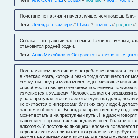
Поистине нет в жизни ничего лучше, чем помощь ближ
Теги:
Легенда о вампире
//
Шима
//
помощь
//
родные
//
Собака – это равный член семьи, Такой же нужный, как 
становится родней родни.
Теги:
Анна Михайловна Островская
//
жизненные цита
Под влиянием постоянного потребления алкоголя пост
в клетках мозга, который резко тогда отличается от мо
его мутны, внутри мозга много воды, мозговые извили
способности пьющего человека по­степенно понижаются
изменяется к худшему. Человек делается раздражите
у него притупляются и теряются чувства долга, чести 
не считается с интересами близких ему людей, делае
членом в обществе. Благодаря нравственному падению
может встать и на преступный путь . Не даром говорят
наполняет тюрьмы, так как подавляющее большинство
алкоголю. У постоянно пьющего человека появляется п
нервная система привыкает к отравлению и требует вс
никогда не считает себя виновным в своем пьяном пов