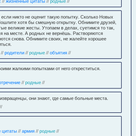
с
//
жизненные цитаты
//
родные
//
 если никто не оценит такую попытку. Сколько Новых
 Пошлите хотя бы смешную открытку. Обнимите друзей,
ые великие жесты. Утопаем в делах, суетимся то так,
ся на месте. А родных не вернёшь. Растворяются
ются снова. Обнимите своих, не жалейте хорошее
иться.
//
родители
//
родные
//
объятия
//
воими жалкими попытками от него откреститься.
отречение
//
родные
//
-извращенцы, они знают, где самые больные места.
//
 цитаты
//
армия
//
родные
//