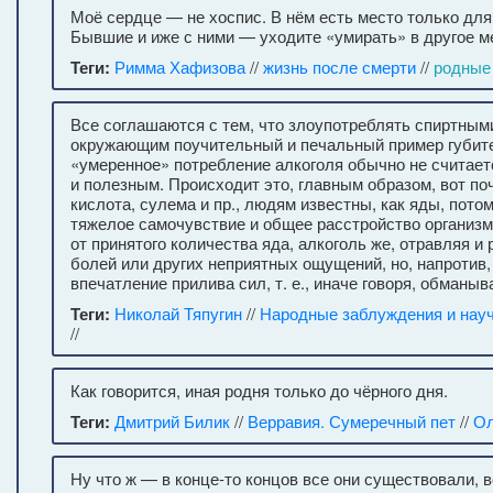
Моё сердце — не хоспис. В нём есть место только дл
Бывшие и иже с ними — уходите «умирать» в другое ме
Теги:
Римма Хафизова
//
жизнь после смерти
//
родные
Все соглашаются с тем, что злоупотреблять спиртными
окружающим поучительный и печальный пример губител
«умеренное» потребление алкоголя обычно не считаетс
и полезным. Происходит это, главным образом, вот по
кислота, сулема и пр., людям известны, как яды, пото
тяжелое самочувствие и общее расстройство организм
от принятого количества яда, алкоголь же, отравляя и
болей или других неприятных ощущений, но, напротив,
впечатление прилива сил, т. е., иначе говоря, обманы
Теги:
Николай Тяпугин
//
Народные заблуждения и науч
//
Как говорится, иная родня только до чёрного дня.
Теги:
Дмитрий Билик
//
Верравия. Сумеречный пет
//
Ол
Ну что ж — в конце-то концов все они существовали, 