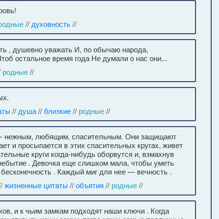
ровь!
родные
//
духовность
//
ть , душевно уважать И, по обычаю народа,
тоб остальное время года Не думали о нас они...
/
родные
//
ых.
аты
//
душа
//
близкие
//
родные
//
 — нежным, любящим, спасительным. Они защищают
ет и просыпается в этих спасительных кругах, живет
сательные круги когда-нибудь оборвутся и, взмахнув
ебытие . Девочка еще слишком мала, чтобы уметь
бесконечность . Каждый миг для нее — вечность .
//
жизненные цитаты
//
объятия
//
родные
//
ков, и к чьим замкам подходят наши ключи . Когда