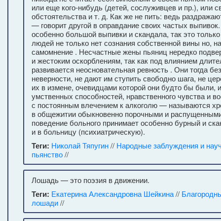
или еще кого-нибудь (детей, сослуживцев и пр.), или
обстоятельства и т. д. Как же не пить: ведь раздража
— говорит другой в оправ­дание своих частых выпивок.
особенно большой выпивки и скандала, так это только в
людей не только нет сознания собственной вины но, н
самомнение . Несчастные жены пьяниц нередко подве
и жестоким оскорблениям, так как под влиянием длите
развивается неосновательная ревность . Они тогда бе
неверности, не дают им ступить свободно шага, не ц
их в измене, очевидцами которой они будто бы были, 
умственных способностей, нравственного чувства и в
с постоянным влечением к алкоголю — называются хр
в общежитии обыкновенно порочными и распущенными
поведение больного принимает особенно бурный и ска
и в больницу (психиатрическую).
Теги:
Николай Тяпугин
//
Народные заблуждения и науч
пьянство
//
Лошадь — это поэзия в движении.
Теги:
Екатерина Александровна Шейкина
//
Благородны
лошади
//