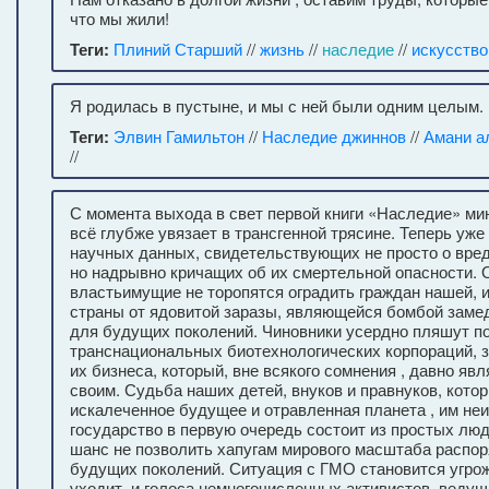
что мы жили!
Теги:
Плиний Старший
//
жизнь
//
наследие
//
искусство
Я родилась в пустыне, и мы с ней были одним целым.
Теги:
Элвин Гамильтон
//
Наследие джиннов
//
Амани а
//
С момента выхода в свет первой книги «Наследие» мин
всё глубже увязает в трансгенной трясине. Теперь уж
научных данных, свидетельствующих не просто о вре
но надрывно кричащих об их смертельной опасности. 
властьимущие не торопятся оградить граждан нашей, и
страны от ядовитой заразы, являющейся бомбой заме
для будущих поколений. Чиновники усердно пляшут п
транснациональных биотехнологических корпораций,
их бизнеса, который, вне всякого сомнения , давно явл
своим. Судьба наших детей, внуков и правнуков, кото
искалеченное будущее и отравленная планета , им не
государство в первую очередь состоит из простых люде
шанс не позволить хапугам мирового масштаба распо
будущих поколений. Ситуация с ГМО становится угро
уходит, и голоса немногочисленных активистов, веду