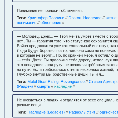
Понимание не приносит облегчения.
Теги:
Кристофер Паолини
//
Эрагон. Наследие
//
жизне
понимание
//
облегчение
//
— Молодец, Джек... — Твоя мечта умрёт вместе с тоб
нет . Ты — гарантия того, что статус-кво сохранится ещ
Война продолжится уже как социальный институт, как
Люди будут бороться за то, чего они сами не понимают
в которые не верят... Но, по крайней мере, я оставлю 
— тебя, Джек. Ты проложил себе дорогу, используя лю
что попадались под руку, не позволяя грёбаным закон
на пути. Если требовалось отнять несколько жизней, т
Глубоко внутри мы родственные души. Ты и я...
Теги:
Metal Gear Rising: Revengeance
//
Стивен Армстро
(Райден)
//
смерть
//
наследие
//
Не нуждаться в людях и отдалятся от всех специаль
разные вещи .
Теги:
Наследие (Legacies)
//
Рафаэль Уэйт
//
одиночес