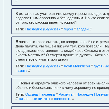
//
В детстве нас учат разнице между героем и злодеем, 
подвластным спасению и безнадежным. Но что если эт
от того, кто рассказывает историю?!
Теги:
Наследие (Legacies)
//
герои
//
злодеи
//
Я знаю, что такое смерть , но говорить о ней не стремлю
День памяти, мы пишем письма тем, кого потеряли. П
складываем и оставляем на кладбище . Смысла в этом
писать мёртвым? О смерти лучше не думать . Хотя в 
смерть всё стучит в мои двери.
Теги:
Наследие (Legacies)
//
Хоуп Майклсон
//
грустные
память
//
... Попытки оградить близкого человека от всех мысл
обычно и бесполезны, и ни к чему хорошему не привод
Теги:
Оксана Панкеева
//
Распутья. Наследие Повелит
//
жизненные цитаты
//
опасность
//