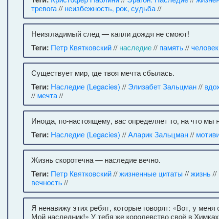
тревога
//
неизбежность, рок, судьба
//
Неизгладимый след — капли дождя не смоют!
Теги:
Петр Квятковский
//
наследие
//
память
//
человек
Существует мир, где твоя мечта сбылась.
Теги:
Наследие (Legacies)
//
Элизабет Зальцман
//
вдо
//
мечта
//
Иногда, по-настоящему, вас определяет то, на что мы 
Теги:
Наследие (Legacies)
//
Аларик Зальцман
//
мотив
Жизнь скоротечна — наследие вечно.
Теги:
Петр Квятковский
//
жизненные цитаты
//
жизнь
//
вечность
//
Я ненавижу этих ребят, которые говорят: «Вот, у меня
Мой наследник!» У тебя же королевство своё в Химка