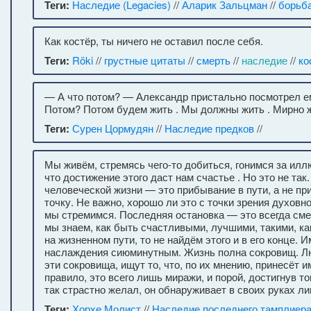
Теги:
Наследие (Legacies)
//
Аларик Зальцман
//
борьб
Как костёр, ты ничего не оставил после себя.
Теги:
Röki
//
грустные цитаты
//
смерть
//
наследие
//
ко
— А что потом? — Александр пристально посмотрел ем
Потом? Потом будем жить . Мы должны жить . Мирно ж
Теги:
Сурен Цормудян
//
Наследие предков
//
Мы живём, стремясь чего-то добиться, гонимся за илл
что достижение этого даст нам счастье . Но это не та
человеческой жизни — это прибывание в пути, а не пр
точку. Не важно, хорошо ли это с точки зрения духовно
мы стремимся. Последняя остановка — это всегда сме
мы знаем, как быть счастливыми, лучшими, такими, к
на жизненном пути, то не найдём этого и в его конце. 
наслаждения сиюминутным. Жизнь полна сокровищ. Л
эти сокровища, ищут то, что, по их мнению, принесёт и
правило, это всего лишь миражи, и порой, достигнув то
так страстно желал, он обнаруживает в своих руках ли
Теги:
Хорхе Молист
//
Наследие последнего тамплиер