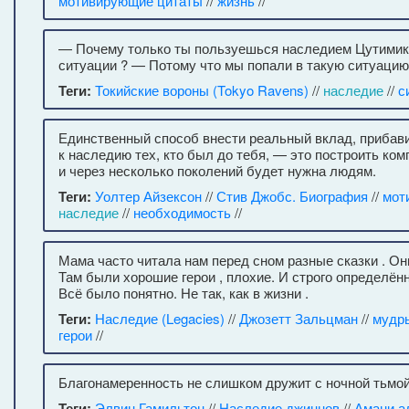
мотивирующие цитаты
//
жизнь
//
— Почему только ты пользуешься наследием Цутимик
ситуации ? — Потому что мы попали в такую ситуацию
Теги:
Токийские вороны (Tokyo Ravens)
//
наследие
//
с
Единственный способ внести реальный вклад, прибави
к наследию тех, кто был до тебя, — это построить ком
и через несколько поколений будет нужна людям.
Теги:
Уолтер Айзексон
//
Стив Джобс. Биография
//
мот
наследие
//
необходимость
//
Мама часто читала нам перед сном разные сказки . Он
Там были хорошие герои , плохие. И строго определён
Всё было понятно. Не так, как в жизни .
Теги:
Наследие (Legacies)
//
Джозетт Зальцман
//
мудр
герои
//
Благонамеренность не слишком дружит с ночной тьмой
Теги:
Элвин Гамильтон
//
Наследие джиннов
//
Амани а