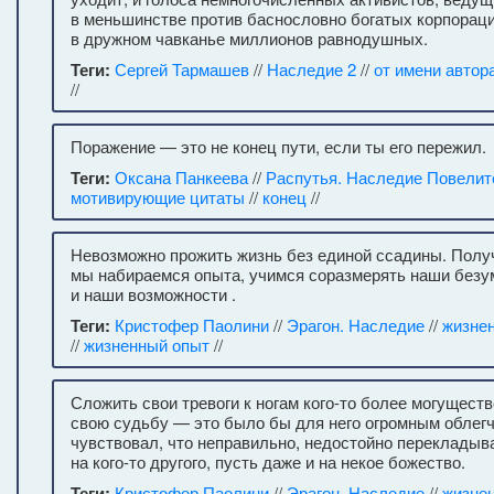
в меньшинстве против баснословно богатых корпораци
в дружном чавканье миллионов равнодушных.
Теги:
Сергей Тармашев
//
Наследие 2
//
от имени автор
//
Поражение — это не конец пути, если ты его пережил.
Теги:
Оксана Панкеева
//
Распутья. Наследие Повелит
мотивирующие цитаты
//
конец
//
Невозможно прожить жизнь без единой ссадины. Получ
мы набираемся опыта, учимся соразмерять наши без
и наши возможности .
Теги:
Кристофер Паолини
//
Эрагон. Наследие
//
жизне
//
жизненный опыт
//
Сложить свои тревоги к ногам кого-то более могуществ
свою судьбу — это было бы для него огромным облегч
чувствовал, что неправильно, недостойно перекладыв
на кого-то другого, пусть даже и на некое божество.
Теги:
Кристофер Паолини
//
Эрагон. Наследие
//
жизне