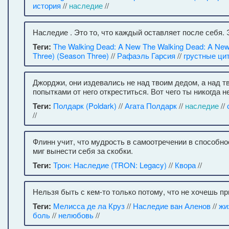
история
//
наследие
//
Наследие . Это то, что каждый оставляет после себя. Эт
Теги:
The Walking Dead: A New The Walking Dead: A New 
Three) (Season Three)
//
Рафаэль Гарсия
//
грустные ци
Джорджи, они издевались не над твоим дедом, а над 
попытками от него откреститься. Вот чего ты никогда н
Теги:
Полдарк (Poldark)
//
Агата Полдарк
//
наследие
//
//
Флинн учит, что мудрость в самоотречении в способно
миг вынести себя за скобки.
Теги:
Трон: Наследие (TRON: Legacy)
//
Квора
//
Нельзя быть с кем-то только потому, что не хочешь пр
Теги:
Мелисса де ла Круз
//
Наследие ван Аленов
//
жи
боль
//
нелюбовь
//