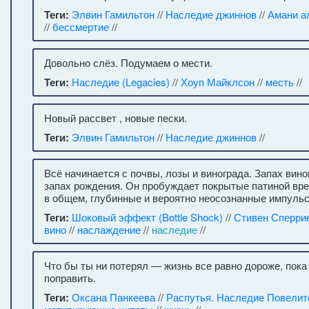
Теги:
Элвин Гамильтон
//
Наследие джиннов
//
Амани а
//
бессмертие
//
Довольно слёз. Подумаем о мести.
Теги:
Наследие (Legacies)
//
Хоуп Майклсон
//
месть
//
Новый рассвет , новые пески.
Теги:
Элвин Гамильтон
//
Наследие джиннов
//
Всё начинается с почвы, лозы и винограда. Запах вино
запах рождения. Он пробуждает покрытые патиной врем
в общем, глубинные и вероятно неосознанные импульс
Теги:
Шоковый эффект (Bottle Shock)
//
Стивен Сперриер
вино
//
наслаждение
//
наследие
//
Что бы ты ни потерял — жизнь все равно дороже, пока
поправить.
Теги:
Оксана Панкеева
//
Распутья. Наследие Повелит