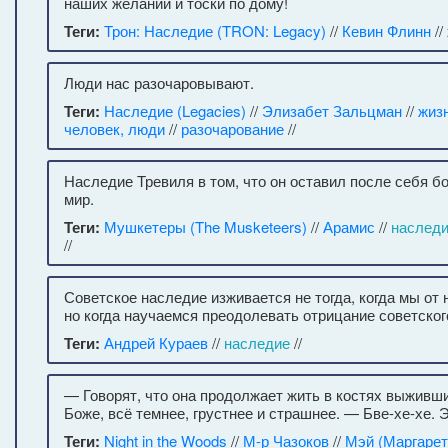
наших желаний и тоски по дому!
Теги:
Трон: Наследие (TRON: Legacy)
//
Кевин Флинн
//
Люди нас разочаровывают.
Теги:
Наследие (Legacies)
//
Элизабет Зальцман
//
жиз
человек, люди
//
разочарование
//
Наследие Тревиля в том, что он оставил после себя 
мир.
Теги:
Мушкетеры (The Musketeers)
//
Арамис
//
наслед
//
Советское наследие изживается не тогда, когда мы от 
но когда научаемся преодолевать отрицание советског
Теги:
Андрей Кураев
//
наследие
//
— Говорят, что она продолжает жить в костях выживши
Боже, всё темнее, грустнее и страшнее. — Бве-хе-хе. Э
Теги:
Night in the Woods
//
М-р Чазоков
//
Мэй (Маргарет