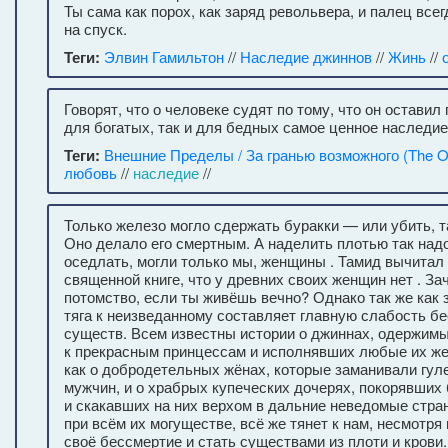
Ты сама как порох, как заряд револьвера, и палец всег
на спуск.
Теги:
Элвин Гамильтон
//
Наследие джиннов
//
Жинь
//
Говорят, что о человеке судят по тому, что он оставил 
для богатых, так и для бедных самое ценное наследие
Теги:
Внешние Пределы / За гранью возможного (The Ou
любовь
//
наследие
//
Только железо могло сдержать буракки — или убить, т
Оно делало его смертным. А наделить плотью так над
оседлать, могли только мы, женщины . Тамид вычитал 
священной книге, что у древних своих женщин нет . З
потомство, если ты живёшь вечно? Однако так же как з
тяга к неизведанному составляет главную слабость б
существ. Всем известны истории о джиннах, одержим
к прекрасным принцессам и исполнявших любые их же
как о добродетельных жёнах, которые заманивали гуле
мужчин, и о храбрых купеческих дочерях, покорявших
и скакавших на них верхом в дальние неведомые стра
при всём их могуществе, всё же тянет к нам, несмотря 
своё бессмертие и стать существами из плоти и крови.