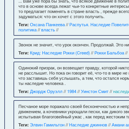
... Вам уже пора бы знать, что всякое движение в поли
что в основе всегда лежат чьи-то конкретные интересы 
то предлагает поменять в стране власть , прежде всег
задуматься: что он хочет с этого получить.
Теги:
Оксана Панкеева
//
Распутья. Наследие Повелит
политика
//
власть
//
Звонок не значит, что урок окончен. Продолжай. Это ни
Теги:
Крид: Наследие Рокки (Creed)
//
Рокки Бальбоа
//
Одинокий призрак, он возвещает правду, которой никто
не расслышит. Но пока он говорит её, что-то в мире не
что заставишь себя услышать, а тем, что остался но
ты наследие человека .
Теги:
Джордж Оруэлл
//
1984
//
Уинстон Смит
//
наслед
Песчаное море поражало своей бесконечностью и неп
движением, а кочевники укрощали пески, как дикого зве
испытывая благоговейный ужас , как перед жестоким т
Теги:
Элвин Гамильтон
//
Наследие джиннов
//
Амани а