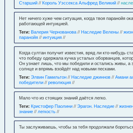
Старший
//
Король Уэссекса Альфред Великий
//
насл
Нет ничего хуже чем ситуация, когда твоя паранойя о
работающей интуицией.
Теги:
Валерия Чернованова
//
Наследие Велены
//
жиз
паранойя
//
интуиция
//
Когда султан получит известия, вряд ли кто-нибудь ст
что победу одержала кучка усталых оборванцев, кото
Он узнает лишь, что мы победили и остались живы, а з
солнце и впрямь взойдёт над новыми песками.
Теги:
Элвин Гамильтон
//
Наследие джиннов
//
Амани а
победители
//
революция
//
Мало что из стоящих знаний даётся легко.
Теги:
Кристофер Паолини
//
Эрагон. Наследие
//
жизне
знание
//
легкость
//
Ты заслуживаешь, чтобы за тебя продолжали боротьс