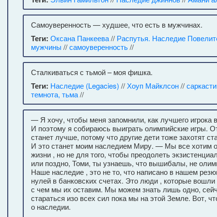
Самоуверенность — худшее, что есть в мужчинах.
Теги:
Оксана Панкеева
//
Распутья. Наследие Повелит
мужчины
//
самоуверенность
//
Сталкиваться с тьмой – моя фишка.
Теги:
Наследие (Legacies)
//
Хоуп Майклсон
//
саркаст
темнота, тьма
//
— Я хочу, чтобы меня запомнили, как лучшего игрока
И поэтому я собираюсь выиграть олимпийские игры. О
станет лучше, потому что другие дети тоже захотят ст
И это станет моим наследием Миру. — Мы все хотим о
жизни , но не для того, чтобы преодолеть экзистенциа
или поздно, Томи, ты узнаешь, что вышибалы, не олим
Наше наследие , это не то, что написано в нашем резю
нулей в банковских счетах. Это люди , которые вошли в
с чем мы их оставим. Мы можем знать лишь одно, сей
стараться изо всех сил пока мы на этой Земле. Вот, ч
о наследии.