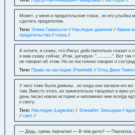
Может, у меня и предательские глаза , но его улыбка м
сделать предателем.
Теги:
Элвин Гамильтон
//
Наследие джиннов
//
Амани а
предательство
//
глаза
//
А хотите, я скажу, что Иисус действительно сказал о 
я вам скажу сейчас. Итак, цитирую: ".............". Вот так
не говорил об этом. Но он постоянно говорил о сострад
Теги:
Право на наследие (Freeheld)
//
Отец Джон Томпс
У него тоже были демоны , но когда они загнали его во 
там. Вместо этого, он зажигательно танцевал и ярко 
день писал новою историю и напоминал мне всегда идт
к свету.
Теги:
Наследие (Legacies)
//
Элизабет Зальцман
//
вдо
//
свет
//
— Дядь, срежь перчатки! — В чём дело? — Перчатки, 