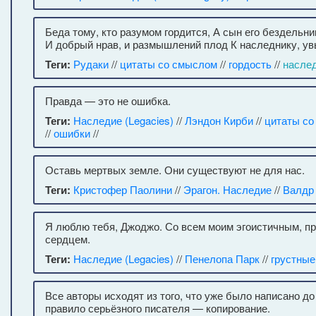
Беда тому, кто разумом гордится, А сын его бездельни
И добрый нрав, и размышлений плод К наследнику, увы
Теги:
Рудаки
//
цитаты со смыслом
//
гордость
//
насле
Правда — это не ошибка.
Теги:
Наследие (Legacies)
//
Лэндон Кирби
//
цитаты с
//
ошибки
//
Оставь мертвых земле. Они существуют не для нас.
Теги:
Кристофер Паолини
//
Эрагон. Наследие
//
Валдр
Я люблю тебя, Джоджо. Со всем моим эгоистичным, п
сердцем.
Теги:
Наследие (Legacies)
//
Пенелопа Парк
//
грустные
Все авторы исходят из того, что уже было написано до
правило серьёзного писателя — копирование.