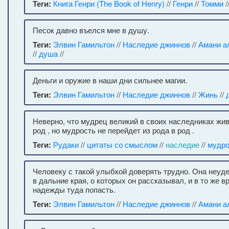
Теги:
Книга Генри (The Book of Henry)
//
Генри
//
Томми
/
Песок давно въелся мне в душу.
Теги:
Элвин Гамильтон
//
Наследие джиннов
//
Амани а
//
душа
//
Деньги и оружие в наши дни сильнее магии.
Теги:
Элвин Гамильтон
//
Наследие джиннов
//
Жинь
//
Неверно, что мудрец великий в своих наследниках жив
род , но мудрость не перейдет из рода в род .
Теги:
Рудаки
//
цитаты со смыслом
//
наследие
//
мудро
Человеку с такой улыбкой доверять трудно. Она неуд
в дальние края, о которых он рассказывал, и в то же 
надежды туда попасть.
Теги:
Элвин Гамильтон
//
Наследие джиннов
//
Амани а