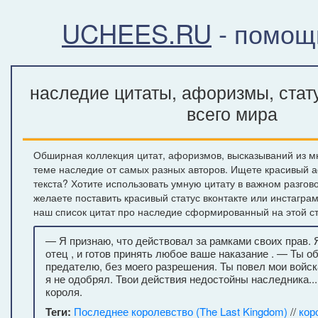
UCHEES.RU
- помощ
наследие цитаты, афоризмы, стат
всего мира
Обширная коллекция цитат, афоризмов, высказываний из м
теме наследие от самых разных авторов. Ищете красивый 
текста? Хотите использовать умную цитату в важном разгов
желаете поставить красивый статус вконтакте или инстагра
наш список цитат про наследие сформированный на этой с
— Я признаю, что действовал за рамками своих прав. 
отец , и готов принять любое ваше наказание . — Ты 
предателю, без моего разрешения. Ты повел мои войск
я не одобрял. Твои действия недостойны наследника..
короля.
Теги:
Последнее королевство (The Last Kingdom)
//
кор