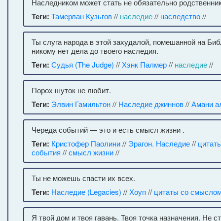
Наследником может стать не обязательно родственник,
Теги:
Тамерлан Кузьгов
//
наследие
//
наследство
//
Ты слуга народа в этой захудалой, помешанной на Биб
никому нет дела до твоего наследия.
Теги:
Судья (The Judge)
//
Хэнк Палмер
//
наследие
//
Порох шуток не любит.
Теги:
Элвин Гамильтон
//
Наследие джиннов
//
Амани а
Череда событий — это и есть смысл жизни .
Теги:
Кристофер Паолини
//
Эрагон. Наследие
//
цитат
события
//
смысл жизни
//
Ты не можешь спасти их всех.
Теги:
Наследие (Legacies)
//
Хоуп
//
цитаты со смысло
Я твой дом и твоя гавань. Твоя точка назначения. Не с