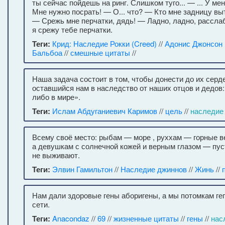
ты сейчас пойдешь на ринг. Слишком туго... — ... У ме
Мне нужно посрать! — О... что? — Кто мне задницу вы
— Срежь мне перчатки, дядь! — Ладно, ладно, рассла
я срежу тебе перчатки.
Теги:
Крид: Наследие Рокки (Creed)
//
Адонис Джонсон
Бальбоа
//
смешные цитаты
//
Наша задача состоит в том, чтобы донести до их серде
оставшийся нам в наследство от наших отцов и дедов:
либо в мире».
Теги:
Ислам Абдуганиевич Каримов
//
цель
//
наследие
Всему своё место: рыбам — море , руххам — горные 
а девушкам с солнечной кожей и верным глазом — пус
не выживают.
Теги:
Элвин Гамильтон
//
Наследие джиннов
//
Жинь
//
Нам дали здоровые гены аборигены, а мы потомкам ге
сети.
Теги:
Anacondaz
//
69
//
жизненные цитаты
//
гены
//
нас