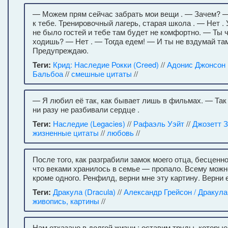
— Можем прям сейчас забрать мои вещи . — Зачем? 
к тебе. Тренировочный лагерь, старая школа . — Нет .
не было гостей и тебе там будет не комфортно. — Ты 
ходишь? — Нет . — Тогда едем! — И ты не вздумай та
Предупреждаю.
Теги:
Крид: Наследие Рокки (Creed)
//
Адонис Джонсон
Бальбоа
//
смешные цитаты
//
— Я любил её так, как бывает лишь в фильмах. — Так 
ни разу не разбивали сердце .
Теги:
Наследие (Legacies)
//
Рафаэль Уэйт
//
Джозетт 
жизненные цитаты
//
любовь
//
После того, как разграбили замок моего отца, бесценн
что веками хранилось в семье — пропало. Всему можн
кроме одного. Ренфилд, верни мне эту картину. Верни 
Теги:
Дракула (Dracula)
//
Александр Грейсон / Дракула
живопись, картины
//
Нам отказано в долгой жизни ; оставим труды, которые