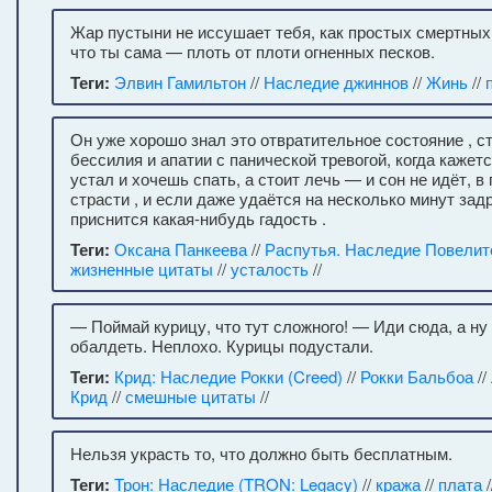
Жар пустыни не иссушает тебя, как простых смертных
что ты сама — плоть от плоти огненных песков.
Теги:
Элвин Гамильтон
//
Наследие джиннов
//
Жинь
//
Он уже хорошо знал это отвратительное состояние , 
бессилия и апатии с панической тревогой, когда кажет
устал и хочешь спать, а стоит лечь — и сон не идёт, в
страсти , и если даже удаётся на несколько минут зад
приснится какая-нибудь гадость .
Теги:
Оксана Панкеева
//
Распутья. Наследие Повелит
жизненные цитаты
//
усталость
//
— Поймай курицу, что тут сложного! — Иди сюда, а ну 
обалдеть. Неплохо. Курицы подустали.
Теги:
Крид: Наследие Рокки (Creed)
//
Рокки Бальбоа
//
Крид
//
смешные цитаты
//
Нельзя украсть то, что должно быть бесплатным.
Теги:
Трон: Наследие (TRON: Legacy)
//
кража
//
плата
/