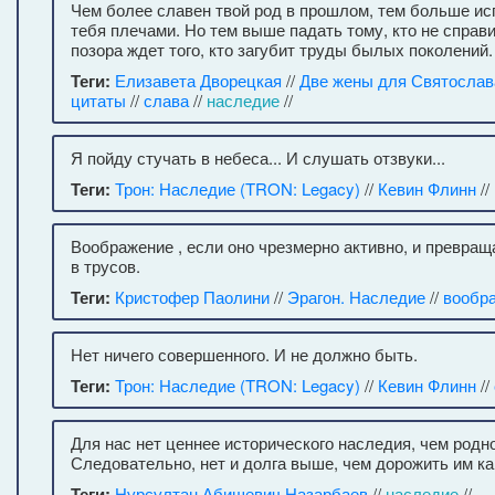
Чем более славен твой род в прошлом, тем больше ис
тебя плечами. Но тем выше падать тому, кто не справ
позора ждет того, кто загубит труды былых поколений.
Теги:
Елизавета Дворецкая
//
Две жены для Святослав
цитаты
//
слава
//
наследие
//
Я пойду стучать в небеса... И слушать отзвуки...
Теги:
Трон: Наследие (TRON: Legacy)
//
Кевин Флинн
//
Воображение , если оно чрезмерно активно, и превращ
в трусов.
Теги:
Кристофер Паолини
//
Эрагон. Наследие
//
вообр
Нет ничего совершенного. И не должно быть.
Теги:
Трон: Наследие (TRON: Legacy)
//
Кевин Флинн
//
Для нас нет ценнее исторического наследия, чем родно
Следовательно, нет и долга выше, чем дорожить им ка
Теги:
Нурсултан Абишевич Назарбаев
//
наследие
//