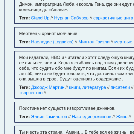
Димон, императрица Люба и король Гена, где они едут 
колеснице до «Ашана».
Теги:
Stand Up
//
Нурлан Сабуров
//
саркастичные цита
Мертвецы хранят молчание .
Теги:
Наследие (Legacies)
//
Милтон Гризли
//
мертвые,
Мои издатели, HBO и читатели хотят следующую книгу.
ее сильнее, чем я. Когда я сгибаюсь под этим давлени
себе, что судить обо мне будут по книгам. Если их буд
лет 50, никто не будет говорить, что достоинством книг
она вышла в срок . Будут оценивать содержание .
Теги:
Джордж Мартин
//
книги, литература
//
писатели
/
творчество
//
Поистине нет существ изворотливее джиннов.
Теги:
Элвин Гамильтон
//
Наследие джиннов
//
Жинь
//
Ты и есть эта страна , Амани… В тебе вся её жизнь , ве