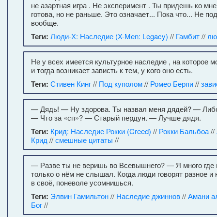
не азартная игра . Не эксперимент . Ты придешь ко мне
готова, но не раньше. Это означает... Пока что... Не по
вообще.
Теги:
Люди-Х: Наследие (X-Men: Legacy)
//
Гамбит
//
лю
Не у всех имеется культурное наследие , на которое м
и тогда возникает зависть к тем, у кого оно есть.
Теги:
Стивен Кинг
//
Под куполом
//
Ромео Берпи
//
зави
— Дядь! — Ну здорова. Ты назвал меня дядей? — Либо
— Что за «сп»? — Старый пердун. — Лучше дядя.
Теги:
Крид: Наследие Рокки (Creed)
//
Рокки Бальбоа
//
Крид
//
смешные цитаты
//
— Разве ты не веришь во Всевышнего? — Я много где 
только о нём не слышал. Когда люди говорят разное и 
в своё, поневоле усомнишься.
Теги:
Элвин Гамильтон
//
Наследие джиннов
//
Амани а
Бог
//