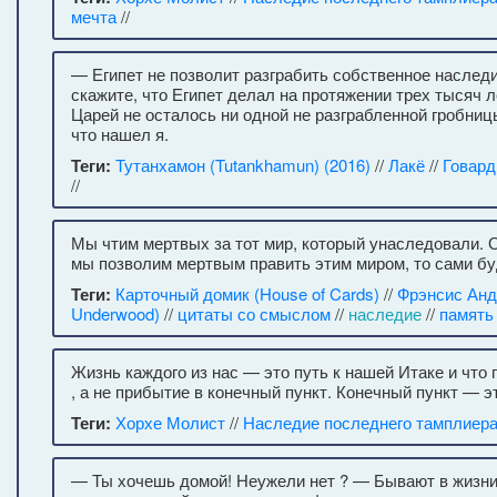
мечта
//
— Египет не позволит разграбить собственное наследи
скажите, что Египет делал на протяжении трех тысяч л
Царей не осталось ни одной не разграбленной гробницы
что нашел я.
Теги:
Тутанхамон (Tutankhamun) (2016)
//
Лакё
//
Говард
//
Мы чтим мертвых за тот мир, который унаследовали. 
мы позволим мертвым править этим миром, то сами б
Теги:
Карточный домик (House of Cards)
//
Фрэнсис Анд
Underwood)
//
цитаты со смыслом
//
наследие
//
память
Жизнь каждого из нас — это путь к нашей Итаке и что
, а не прибытие в конечный пункт. Конечный пункт — эт
Теги:
Хорхе Молист
//
Наследие последнего тамплиер
— Ты хочешь домой! Неужели нет ? — Бывают в жизн