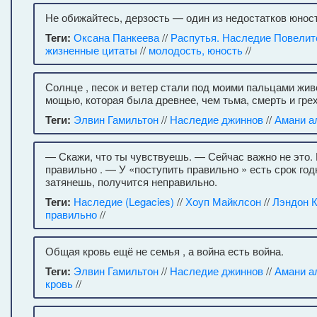
Не обижайтесь, дерзость — один из недостатков юност
Теги:
Оксана Панкеева
//
Распутья. Наследие Повелит
жизненные цитаты
//
молодость, юность
//
Солнце , песок и ветер стали под моими пальцами жив
мощью, которая была древнее, чем тьма, смерть и грех
Теги:
Элвин Гамильтон
//
Наследие джиннов
//
Амани а
— Скажи, что ты чувствуешь. — Сейчас важно не это.
правильно . — У «поступить правильно » есть срок год
затянешь, получится неправильно.
Теги:
Наследие (Legacies)
//
Хоуп Майклсон
//
Лэндон 
правильно
//
Общая кровь ещё не семья , а война есть война.
Теги:
Элвин Гамильтон
//
Наследие джиннов
//
Амани а
кровь
//