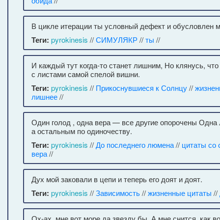
обида
//
В цикле итерации ты условный дефект и обусловлен 
Теги:
pyrokinesis
//
СИМУЛЯКР
//
ты
//
И каждый тут когда-то станет лишним, Но клянусь, чт
с листами самой спелой вишни.
Теги:
pyrokinesis
//
Прикоснувшиеся к Солнцу
//
жизнен
лишнее
//
Один голод , одна вера — все другие опорочены Одн
а остальным по одиночеству.
Теги:
pyrokinesis
//
До последнего люмена
//
цитаты со
вера
//
Дух мой заковали в цепи и теперь его доят и доят.
Теги:
pyrokinesis
//
Зависимость
//
жизненные цитаты
//
Ох-ах, мне вот море да звезду бы, А мне снится, как в