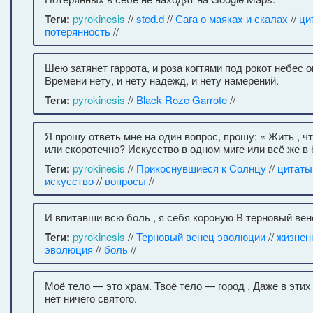
Теги:
pyrokinesis
//
sted.d
//
Сага о маяках и скалах
//
ци
потерянность
//
Шею затянет гаррота, и роза когтями под рокот небес о
Времени нету, и нету надежд, и нету намерений.
Теги:
pyrokinesis
//
Black Roze Garrote
//
Я прошу ответь мне на один вопрос, прошу: « Жить , 
или скоротечно? Искусство в одном миге или всё же в
Теги:
pyrokinesis
//
Прикоснувшиеся к Солнцу
//
цитаты
искусство
//
вопросы
//
И впитавши всю боль , я себя короную В терновый ве
Теги:
pyrokinesis
//
Терновый венец эволюции
//
жизнен
эволюция
//
боль
//
Моё тело — это храм. Твоё тело — город . Даже в этих
нет ничего святого.