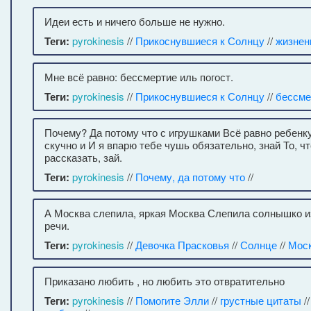
Идеи есть и ничего больше не нужно.
Теги:
pyrokinesis
//
Прикоснувшиеся к Солнцу
//
жизнен
Мне всё равно: бессмертие иль погост.
Теги:
pyrokinesis
//
Прикоснувшиеся к Солнцу
//
бессме
Почему? Да потому что с игрушками Всё равно ребенку
скучно и И я впарю тебе чушь обязательно, знай То, чт
рассказать, зай.
Теги:
pyrokinesis
//
Почему, да потому что
//
А Москва слепила, яркая Москва Слепила солнышко из
речи.
Теги:
pyrokinesis
//
Девочка Прасковья
//
Солнце
//
Мос
Приказано любить , но любить это отвратительно
Теги:
pyrokinesis
//
Помогите Элли
//
грустные цитаты
/