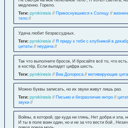
медленно. Горело.
Теги:
pyrokinesis
//
Прикоснувшиеся к Солнцу
//
жизнен
тело
//
Удача любит безрассудных.
Теги:
pyrokinesis
//
Я приду к тебе с клубникой в декаб
цитаты
//
неудача
//
Так что выполните бросок, И бросайте всё то, что есть
в костёр, Если выпадет цифра шесть.
Теги:
pyrokinesis
//
Виа Долороса
//
мотивирующие цит
Можно буквы записать, но их звуки живут лишь раз.
Теги:
pyrokinesis
//
Письмо и безразличие интро
//
цита
звуки
//
Войны, в которой, где куда ни глянь, Нет добра и зла, 
И ты в поле воин один, но и не за что вести бой , Нез
повод поела моль.