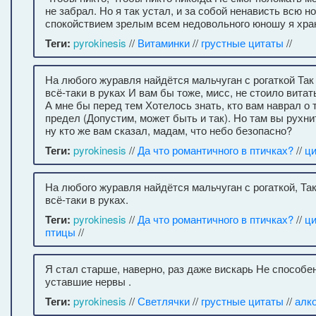
не забрал. Но я так устал, и за собой ненависть всю н
спокойствием зрелым всем недовольного юношу я хра
Теги:
pyrokinesis
//
Витаминки
//
грустные цитаты
//
На любого журавля найдётся мальчуган с рогаткой Так
всё-таки в руках И вам бы тоже, мисс, не стоило витат
А мне бы перед тем Хотелось знать, кто вам наврал о т
предел (Допустим, может быть и так). Но там вы рухни
ну кто же вам сказал, мадам, что небо безопасно?
Теги:
pyrokinesis
//
Да что романтичного в птичках?
//
ц
На любого журавля найдётся мальчуган с рогаткой, Та
всё-таки в руках.
Теги:
pyrokinesis
//
Да что романтичного в птичках?
//
ц
птицы
//
Я стал старше, наверно, раз даже вискарь Не способе
уставшие нервы .
Теги:
pyrokinesis
//
Светлячки
//
грустные цитаты
//
алк