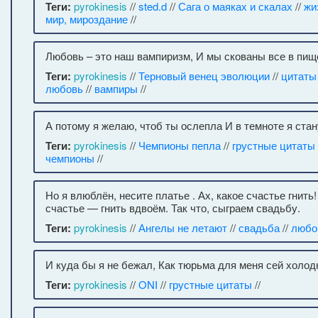
Теги:
pyrokinesis
//
sted.d
//
Сага о маяках и скалах
//
жи
мир, мироздание
//
Любовь – это наш вампиризм, И мы скованы все в пищ
Теги:
pyrokinesis
//
Терновый венец эволюции
//
цитаты
любовь
//
вампиры
//
А потому я желаю, чтоб ты ослепла И в темноте я ста
Теги:
pyrokinesis
//
Чемпионы пепла
//
грустные цитаты
чемпионы
//
Но я влюблён, несите платье . Ах, какое счастье гнить
счастье — гнить вдвоём. Так что, сыграем свадьбу.
Теги:
pyrokinesis
//
Ангелы не летают
//
свадьба
//
любо
И куда бы я не бежал, Как тюрьма для меня сей холод
Теги:
pyrokinesis
//
ONI
//
грустные цитаты
//