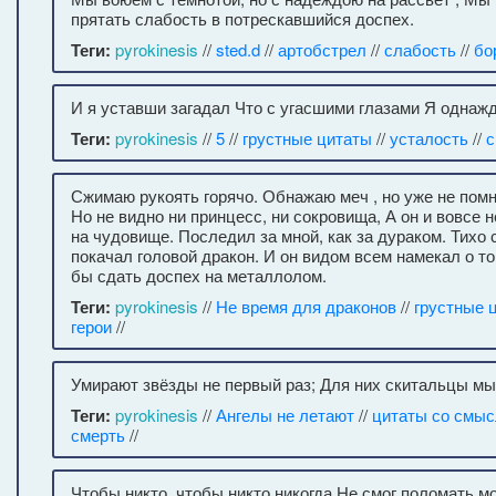
прятать слабость в потрескавшийся доспех.
Теги:
pyrokinesis
//
sted.d
//
артобстрел
//
слабость
//
бо
И я уставши загадал Что с угасшими глазами Я однажды
Теги:
pyrokinesis
//
5
//
грустные цитаты
//
усталость
//
с
Сжимаю рукоять горячо. Обнажаю меч , но уже не помн
Но не видно ни принцесс, ни сокровища, А он и вовсе 
на чудовище. Последил за мной, как за дураком. Тихо 
покачал головой дракон. И он видом всем намекал о то
бы сдать доспех на металлолом.
Теги:
pyrokinesis
//
Не время для драконов
//
грустные 
герои
//
Умирают звёзды не первый раз; Для них скитальцы мы
Теги:
pyrokinesis
//
Ангелы не летают
//
цитаты со смы
смерть
//
Чтобы никто, чтобы никто никогда Не смог поломать мо