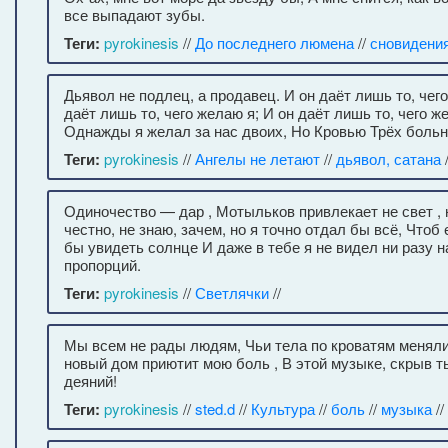
все выпадают зубы.
Теги:
pyrokinesis
//
До последнего люмена
//
сновидения
Дьявол не подлец, а продавец. И он даёт лишь то, чег
даёт лишь то, чего желаю я; И он даёт лишь то, чего 
Однажды я желал за нас двоих, Но Кровью Трёх больн
Теги:
pyrokinesis
//
Ангелы не летают
//
дьявол, сатана
Одиночество — дар , Мотыльков привлекает не свет , н
честно, не знаю, зачем, но я точно отдал бы всё, Чтоб
бы увидеть солнце И даже в тебе я не видел ни разу 
пропорций.
Теги:
pyrokinesis
//
Светлячки
//
Мы всем не рады людям, Чьи тела по кроватям меняли.
новый дом приютит мою боль , В этой музыке, скрыв 
деяний!
Теги:
pyrokinesis
//
sted.d
//
Культура
//
боль
//
музыка
//