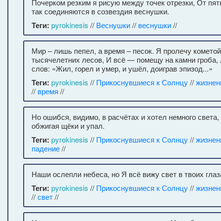
Почерком резким я рисую между точек отрезки, От пят
так соединяются в созвездия веснушки.
Теги:
pyrokinesis
//
Веснушки
//
веснушки
//
Мир – лишь пепел, а время – песок. Я пролечу комето
тысячелетних лесов, И всё — помещу на камни гроба,
слов: «Жил, горел и умер, и ушёл, доиграв эпизод...»
Теги:
pyrokinesis
//
Прикоснувшиеся к Солнцу
//
жизнен
//
время
//
Но ошибся, видимо, в расчётах и хотел немного света,
обжигая щёки и упал.
Теги:
pyrokinesis
//
Прикоснувшиеся к Солнцу
//
жизнен
падение
//
Наши ослепли небеса, но Я всё вижу свет в твоих глаз
Теги:
pyrokinesis
//
Прикоснувшиеся к Солнцу
//
жизнен
//
свет
//