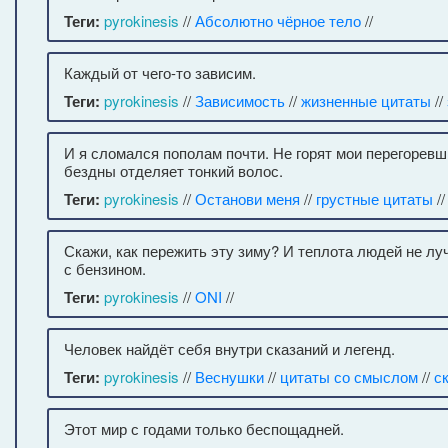
Теги:
pyrokinesis
//
Абсолютно чёрное тело
//
Каждый от чего-то зависим.
Теги:
pyrokinesis
//
Зависимость
//
жизненные цитаты
//
И я сломался пополам почти. Не горят мои перегоревш
бездны отделяет тонкий волос.
Теги:
pyrokinesis
//
Останови меня
//
грустные цитаты
/
Скажи, как пережить эту зиму? И теплота людей не лу
с бензином.
Теги:
pyrokinesis
//
ONI
//
Человек найдёт себя внутри сказаний и легенд.
Теги:
pyrokinesis
//
Веснушки
//
цитаты со смыслом
//
с
Этот мир с годами только беспощадней.