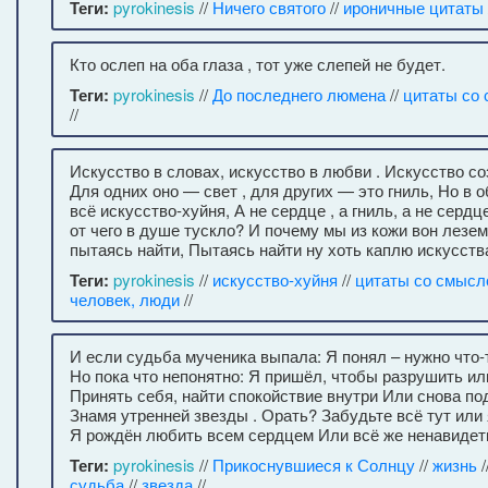
Теги:
pyrokinesis
//
Ничего святого
//
ироничные цитаты
Кто ослеп на оба глаза , тот уже слепей не будет.
Теги:
pyrokinesis
//
До последнего люмена
//
цитаты со
//
Искусство в словах, искусство в любви . Искусство с
Для одних оно — свет , для других — это гниль, Но в 
всё искусство-хуйня, А не сердце , а гниль, а не сердце
от чего в душе тускло? И почему мы из кожи вон лезе
пытаясь найти, Пытаясь найти ну хоть каплю искусств
Теги:
pyrokinesis
//
искусство-хуйня
//
цитаты со смысл
человек, люди
//
И если судьба мученика выпала: Я понял – нужно что-
Но пока что непонятно: Я пришёл, чтобы разрушить ил
Принять себя, найти спокойствие внутри Или снова по
Знамя утренней звезды . Орать? Забудьте всё тут или 
Я рождён любить всем сердцем Или всё же ненавидет
Теги:
pyrokinesis
//
Прикоснувшиеся к Солнцу
//
жизнь
/
судьба
//
звезда
//