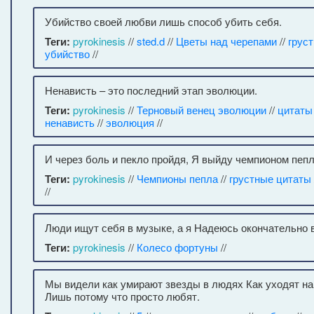
Убийство своей любви лишь способ убить себя.
Теги:
pyrokinesis
//
sted.d
//
Цветы над черепами
//
грус
убийство
//
Ненависть – это последний этап эволюции.
Теги:
pyrokinesis
//
Терновый венец эволюции
//
цитаты
ненависть
//
эволюция
//
И через боль и пекло пройдя, Я выйду чемпионом пепл
Теги:
pyrokinesis
//
Чемпионы пепла
//
грустные цитаты
//
Люди ищут себя в музыке, а я Надеюсь окончательно в
Теги:
pyrokinesis
//
Колесо фортуны
//
Мы видели как умирают звезды в людях Как уходят нав
Лишь потому что просто любят.