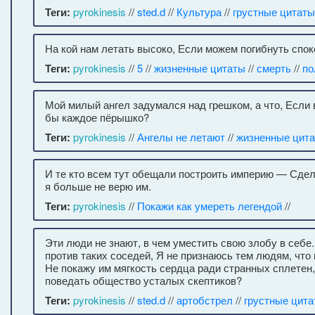
Теги:
pyrokinesis
//
sted.d
//
Культура
//
грустные цитаты
На кой нам летать высоко, Если можем погибнуть спок
Теги:
pyrokinesis
//
5
//
жизненные цитаты
//
смерть
//
по
Мой милый ангел задумался над грешком, а что, Если
бы каждое пёрышко?
Теги:
pyrokinesis
//
Ангелы не летают
//
жизненные цит
И те кто всем тут обещали построить империю — Сде
я больше не верю им.
Теги:
pyrokinesis
//
Покажи как умереть легендой
//
Эти люди не знают, в чем уместить свою злобу в себе.
против таких соседей, Я не признаюсь тем людям, что
Не покажу им мягкость сердца ради странных сплетен
поведать общество усталых скептиков?
Теги:
pyrokinesis
//
sted.d
//
артобстрел
//
грустные цит