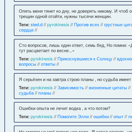
Опять меня тянет ко дну, не доверять никому. И чтоб 
трещин одной отойти, нужны тысячи женщин.
Теги:
sted.d
//
pyrokinesis
//
Против всех
//
грустные цит
сердце
//
Сто вопросов, лишь один ответ, семь бед, Но помни: «
тут расцветает по весне...»
Теги:
pyrokinesis
//
Прикоснувшиеся к Солнцу
//
вдохно
вопросы
//
ответы
//
Я серьёзен и на завтра строю планы , но судьба имеет
Теги:
pyrokinesis
//
Зависимость
//
жизненные цитаты
//
судьба
//
планы
//
Ошибки опыта не лечит водка , а что потом?
Теги:
pyrokinesis
//
Помогите Элли
//
ошибки
//
опыт
//
л
Не смотри на моё пепельное тело , Я хотел светить, но