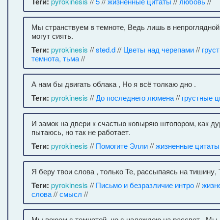
Теги:
pyrokinesis
//
5
//
жизненные цитаты
//
любовь
//
Мы странствуем в темноте, Ведь лишь в непроглядной
могут сиять.
Теги:
pyrokinesis
//
sted.d
//
Цветы над черепами
//
грус
темнота, тьма
//
А нам бы двигать облака , Но я всё толкаю дно .
Теги:
pyrokinesis
//
До последнего люмена
//
грустные ц
И замок на двери к счастью ковыряю штопором, как ду
пытаюсь, но так не работает.
Теги:
pyrokinesis
//
Помогите Элли
//
жизненные цитаты
Я беру твои слова , только Те, рассыпаясь на тишину,
Теги:
pyrokinesis
//
Письмо и безразличие интро
//
жизн
слова
//
смысл
//
Мы воюем с темнотой, но с надеждою на рассвет , М