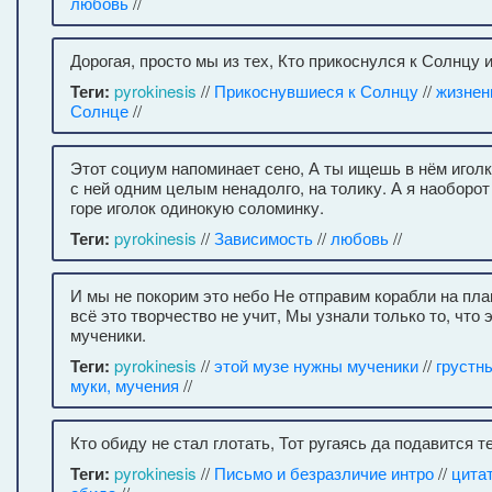
любовь
//
Дорогая, просто мы из тех, Кто прикоснулся к Солнцу и
Теги:
pyrokinesis
//
Прикоснувшиеся к Солнцу
//
жизнен
Солнце
//
Этот социум напоминает сено, А ты ищешь в нём иголк
с ней одним целым ненадолго, на толику. А я наоборот
горе иголок одинокую соломинку.
Теги:
pyrokinesis
//
Зависимость
//
любовь
//
И мы не покорим это небо Не отправим корабли на пл
всё это творчество не учит, Мы узнали только то, что
мученики.
Теги:
pyrokinesis
//
этой музе нужны мученики
//
грустн
муки, мучения
//
Кто обиду не стал глотать, Тот ругаясь да подавится те
Теги:
pyrokinesis
//
Письмо и безразличие интро
//
цита