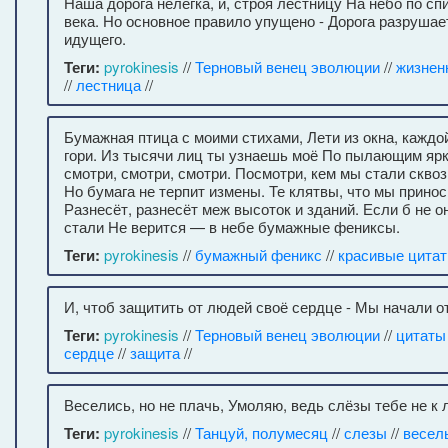
Наша дорога нелегка, и, строя лестницу На небо по сп
века. Но основное правило упущено - Дорога разрушае
идущего.
Теги:
pyrokinesis
//
Терновый венец эволюции
//
жизнен
//
лестница
//
Бумажная птица с моими стихами, Лети из окна, каждой 
гори. Из тысячи лиц ты узнаешь моё По пылающим ярк
смотри, смотри, смотри. Посмотри, кем мы стали сквоз
Но бумага не терпит измены. Те клятвы, что мы принос
Разнесёт, разнесёт меж высоток и зданий. Если б не о
стали Не верится — в небе бумажные фениксы.
Теги:
pyrokinesis
//
бумажный феникс
//
красивые цита
И, чтоб защитить от людей своё сердце - Мы начали о
Теги:
pyrokinesis
//
Терновый венец эволюции
//
цитаты
сердце
//
защита
//
Веселись, но не плачь, Умоляю, ведь слёзы тебе не к 
Теги:
pyrokinesis
//
Танцуй, полумесяц
//
слезы
//
весел