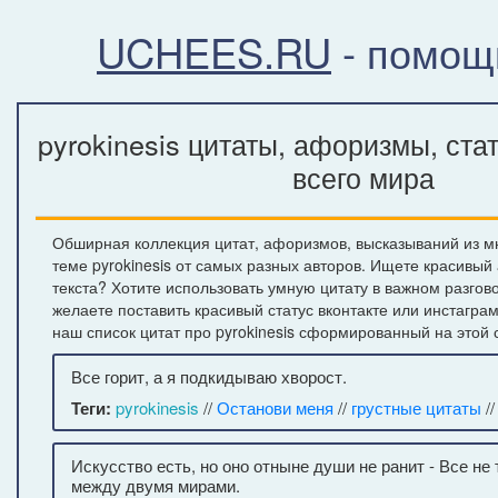
UCHEES.RU
- помощ
pyrokinesis цитаты, афоризмы, ста
всего мира
Обширная коллекция цитат, афоризмов, высказываний из м
теме pyrokinesis от самых разных авторов. Ищете красивый
текста? Хотите использовать умную цитату в важном разгов
желаете поставить красивый статус вконтакте или инстагра
наш список цитат про pyrokinesis сформированный на этой 
Все горит, а я подкидываю хворост.
Теги:
pyrokinesis
//
Останови меня
//
грустные цитаты
//
Искусство есть, но оно отныне души не ранит - Все не
между двумя мирами.