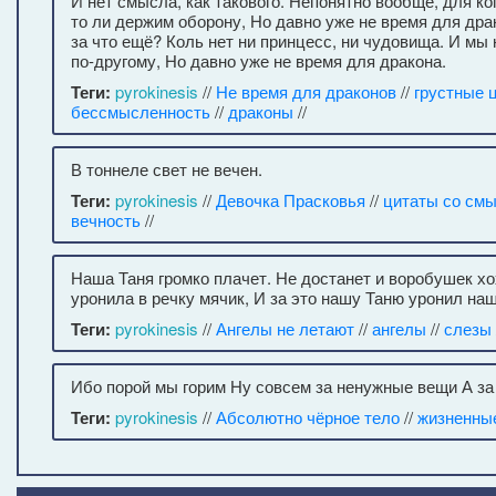
И нет смысла, как такового. Непонятно вообще, для ко
то ли держим оборону, Но давно уже не время для дра
за что ещё? Коль нет ни принцесс, ни чудовища. И мы 
по-другому, Но давно уже не время для дракона.
Теги:
pyrokinesis
//
Не время для драконов
//
грустные 
бессмысленность
//
драконы
//
В тоннеле свет не вечен.
Теги:
pyrokinesis
//
Девочка Прасковья
//
цитаты со см
вечность
//
Наша Таня громко плачет. Не достанет и воробушек х
уронила в речку мячик, И за это нашу Таню уронил наш
Теги:
pyrokinesis
//
Ангелы не летают
//
ангелы
//
слезы
Ибо порой мы горим Ну совсем за ненужные вещи А за
Теги:
pyrokinesis
//
Абсолютно чёрное тело
//
жизненны