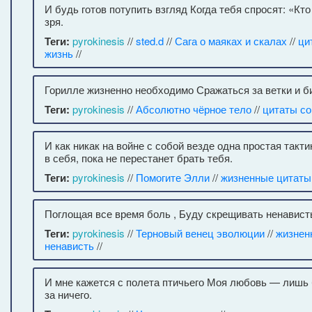
И будь готов потупить взгляд Когда тебя спросят: «Кт
зря.
Теги:
pyrokinesis
//
sted.d
//
Сага о маяках и скалах
//
ци
жизнь
//
Горилле жизненно необходимо Сражаться за ветки и бит
Теги:
pyrokinesis
//
Абсолютно чёрное тело
//
цитаты с
И как никак на войне с собой везде одна простая такти
в себя, пока не перестанет брать тебя.
Теги:
pyrokinesis
//
Помогите Элли
//
жизненные цитаты
Поглощая все время боль , Буду скрещивать ненависть
Теги:
pyrokinesis
//
Терновый венец эволюции
//
жизнен
ненависть
//
И мне кажется с полета птичьего Моя любовь — лишь
за ничего.