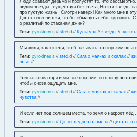
Люди схавают дерьмо и пропустят то, что бессмертно.
видим звезды , существуя без света, Но эти звезды н
про пустую жизнь . Смотри наверх! Как много мне в эт
Достаточно ли лжи, чтобы обмануть себя, куражить, С
о разлитый по стаканам джин?
Теги:
pyrokinesis
//
sted.d
//
Культура
//
звезды
//
пустот
Мы жили, как хотели, чтоб называть это горьким опыт
Теги:
pyrokinesis
//
sted.d
//
Сага о маяках и скалах
//
жи
опыт
//
Только снова гори и мы все покорим, но прошу повтори
чтобы снова ощущать мне.
Теги:
pyrokinesis
//
sted.d
//
Сага о маяках и скалах
//
жи
чувства
//
И если нет под солнцем места, то землю накроет лёд .
Теги:
pyrokinesis
//
До последнего люмена
//
цитаты со