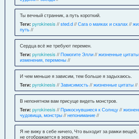
Ты вечный странник, а путь короткий.
Теги:
pyrokinesis
//
sted.d
//
Сага о маяках и скалах
//
жи
путь
//
Сердца всё же требуют перемен.
Теги:
pyrokinesis
//
Помогите Элли
//
жизненные цитаты
изменения, перемены
//
И чем меньше я зависим, тем больше я задыхаюсь.
Теги:
pyrokinesis
//
Зависимость
//
жизненные цитаты
//
В непонятном вам присуще видеть монстров.
Теги:
pyrokinesis
//
Прикоснувшиеся к Солнцу
//
жизнен
чудовища, монстры
//
непонимание
//
Я не вижу в себе ничего, Что выходит за рамки вещей,
не отображается в зеркале.