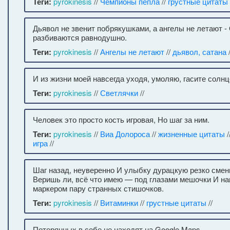
Теги:
pyrokinesis
//
Чемпионы пепла
//
грустные цитаты
Дьявол не звенит побрякушками, а ангелы не летают -
разбиваются равнодушно.
Теги:
pyrokinesis
//
Ангелы не летают
//
дьявол, сатана
И из жизни моей навсегда уходя, умоляю, гасите солнц
Теги:
pyrokinesis
//
Светлячки
//
Человек это просто кость игровая, Но шаг за ним.
Теги:
pyrokinesis
//
Виа Долороса
//
жизненные цитаты
/
игра
//
Шаг назад, неуверенно И улыбку дурацкую резко смени
Веришь ли, всё что имею — под глазами мешочки И н
маркером пару странных стишочков.
Теги:
pyrokinesis
//
Витаминки
//
грустные цитаты
//
Потерянных в себе не находят на Google Maps.