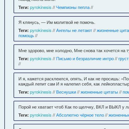
Теги:
pyrokinesis
//
Чемпионы пепла
//
Я клянусь, — Им молитвой не помочь.
Теги:
pyrokinesis
//
Ангелы не летают
//
жизненные цит
помощь
//
Мне здорово, мне холодно, Мне снова так хочется на ту
Теги:
pyrokinesis
//
Письмо и безразличие интро
//
грус
//
И я, кажется расклеился, опять, И как не просишь: «П
каждый лепит сам И я налепил себя, как лейкопластыр
Теги:
pyrokinesis
//
Веснушки
//
жизненные цитаты
//
по
Порой не хватает чтоб Как по щелчку, ВКЛ и ВЫКЛ у 
Теги:
pyrokinesis
//
Абсолютно чёрное тело
//
жизненны