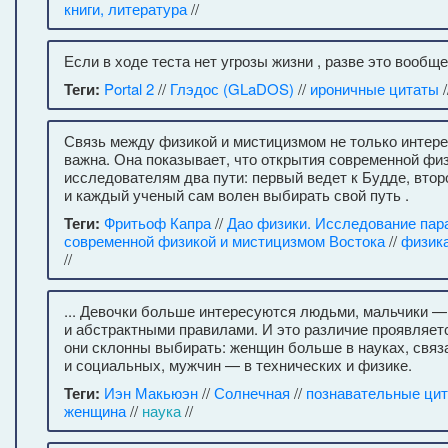
книги, литература
//
Если в ходе теста нет угрозы жизни , разве это вообще
Теги:
Portal 2
//
Глэдос (GLaDOS)
//
ироничные цитаты
/
Связь между физикой и мистицизмом не только интерес
важна. Она показывает, что открытия современной фи
исследователям два пути: первый ведет к Будде, втор
и каждый ученый сам волен выбирать свой путь .
Теги:
Фритьоф Капра
//
Дао физики. Исследование па
современной физикой и мистицизмом Востока
//
физик
//
... Девочки больше интересуются людьми, мальчики 
и абстрактными правилами. И это различие проявляетс
они склонны выбирать: женщин больше в науках, связ
и социальных, мужчин — в технических и физике.
Теги:
Иэн Макьюэн
//
Солнечная
//
познавательные ци
женщина
//
наука
//