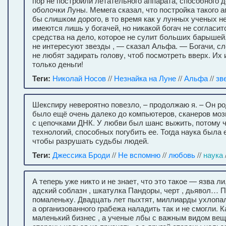
пор не построили летательного аппарата, способного 
оболочки Луны. Мемега сказал, что постройка такого 
бы слишком дорого, в то время как у лунных ученых не
имеются лишь у богачей, но никакой богач не согласит
средства на дело, которое не сулит больших барышей
не интересуют звезды , — сказал Альфа. — Богачи, сл
не любят задирать голову, чтоб посмотреть вверх. Их
только деньги!
Теги:
Николай Носов
//
Незнайка на Луне
//
Альфа
//
зв
Шекспиру невероятно повезло, – продолжаю я. – Он ро
было ещё очень далеко до компьютеров, сканеров моз
с цепочками ДНК. У любви был шанс выжить, потому 
технологий, способных погубить ее. Тогда наука была
чтобы разрушать судьбы людей.
Теги:
Джессика Броди
//
Не вспомню
//
любовь
//
наука
/
А теперь уже никто и не знает, что это такое — язва л
адский соблазн , шкатулка Пандоры, черт , дьявол… 
помаленьку. Двадцать лет пыхтят, миллиарды ухлопа
а организованного грабежа наладить так и не смогли. 
маленький бизнес , а ученые лбы с важным видом вещ