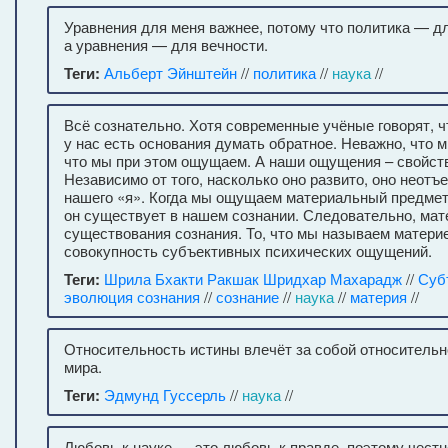
Уравнения для меня важнее, потому что политика — д
а уравнения — для вечности.
Теги:
Альберт Эйнштейн
//
политика
//
наука
//
Всё сознательно. Хотя современные учёные говорят, ч
у нас есть основания думать обратное. Неважно, что 
что мы при этом ощущаем. А наши ощущения – свойств
Независимо от того, насколько оно развито, оно неотъ
нашего «я». Когда мы ощущаем материальный предмет,
он существует в нашем сознании. Следовательно, мат
существования сознания. То, что мы называем материе
совокупность субъективных психических ощущений.
Теги:
Шрила Бхакти Ракшак Шридхар Махарадж
//
Суб
эволюция сознания
//
сознание
//
наука
//
материя
//
Относительность истины влечёт за собой относитель
мира.
Теги:
Эдмунд Гуссерль
//
наука
//
Любовь к науке — это любовь к правде, поэтому чест