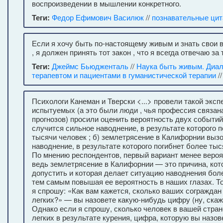
воспроизведении в мышлении конкретного.
Теги:
Федор Ефимович Василюк
//
познавательные ци
Если я хочу быть по-настоящему живым и знать свои 
, я должен принять тот закон , что я всегда отвечаю за 
Теги:
Джеймс Бьюдженталь
//
Наука быть живым. Диал
терапевтом и пациентами в гуманистической терапии
/
Психологи Канеман и Тверски <...> провели такой эксп
испытуемых (а это были люди , чья профессия связан
прогнозов) просили оценить вероятность двух событий:
случится сильное наводнение, в результате которого 
тысячи человек ; б) землетрясение в Калифорнии выз
наводнение, в результате которого погибнет более тыс
По мнению респондентов, первый вариант менее вероят
ведь землетрясение в Калифорнии — это причина, кот
допустить и которая делает ситуацию наводнения бол
тем самым повышая ее вероятность в наших глазах. То
я спрошу: «Как вам кажется, сколько ваших согражда
легких?» — вы назовете какую-нибудь цифру (ну, скаж
Однако если я спрошу, сколько человек в вашей стра
легких в результате курения, цифра, которую вы назов