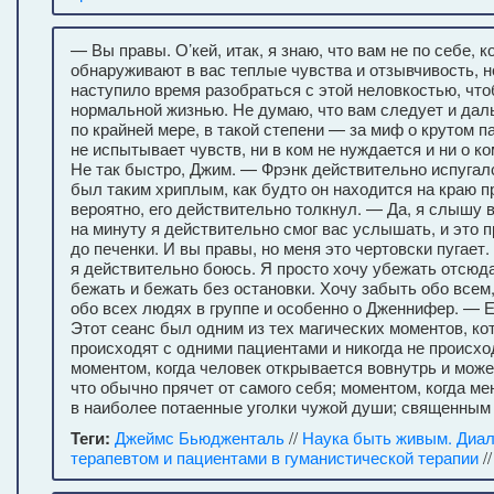
— Вы правы. О’кей, итак, я знаю, что вам не по себе, к
обнаруживают в вас теплые чувства и отзывчивость, н
наступило время разобраться с этой неловкостью, чт
нормальной жизнью. Не думаю, что вам следует и да
по крайней мере, в такой степени — за миф о крутом п
не испытывает чувств, ни в ком не нуждается и ни о к
Не так быстро, Джим. — Фрэнк действительно испугалс
был таким хриплым, как будто он находится на краю пр
вероятно, его действительно толкнул. — Да, я слышу 
на минуту я действительно смог вас услышать, и это 
до печенки. И вы правы, но меня это чертовски пугает
я действительно боюсь. Я просто хочу убежать отсюда
бежать и бежать без остановки. Хочу забыть обо всем,
обо всех людях в группе и особенно о Дженнифер. — Е
Этот сеанс был одним из тех магических моментов, к
происходят с одними пациентами и никогда не происхо
моментом, когда человек открывается вовнутрь и може
что обычно прячет от самого себя; моментом, когда м
в наиболее потаенные уголки чужой души; священным
Теги:
Джеймс Бьюдженталь
//
Наука быть живым. Диал
терапевтом и пациентами в гуманистической терапии
/