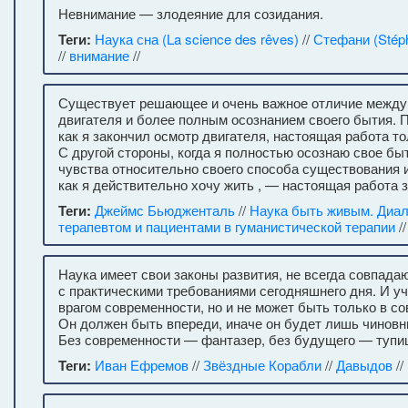
Невнимание — злодеяние для созидания.
Теги:
Наука сна (La science des rêves)
//
Стефани (Stéph
//
внимание
//
Существует решающее и очень важное отличие между
двигателя и более полным осознанием своего бытия. П
как я закончил осмотр двигателя, настоящая работа то
С другой стороны, когда я полностью осознаю свое б
чувства относительно своего способа существования и
как я действительно хочу жить , — настоящая работа 
Теги:
Джеймс Бьюдженталь
//
Наука быть живым. Диал
терапевтом и пациентами в гуманистической терапии
/
Наука имеет свои законы развития, не всегда совпад
с практическими требованиями сегодняшнего дня. И у
врагом современности, но и не может быть только в с
Он должен быть впереди, иначе он будет лишь чиновн
Без современности — фантазер, без будущего — тупи
Теги:
Иван Ефремов
//
Звёздные Корабли
//
Давыдов
//