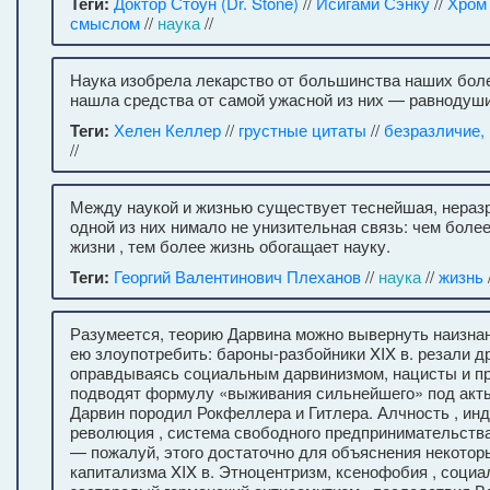
Теги:
Доктор Стоун (Dr. Stone)
//
Исигами Сэнку
//
Хром
смыслом
//
наука
//
Наука изобрела лекарство от большинства наших болез
нашла средства от самой ужасной из них — равнодуши
Теги:
Хелен Келлер
//
грустные цитаты
//
безразличие,
//
Между наукой и жизнью существует теснейшая, нераз
одной из них нимало не унизительная связь: чем боле
жизни , тем более жизнь обогащает науку.
Теги:
Георгий Валентинович Плеханов
//
наука
//
жизнь
/
Разумеется, теорию Дарвина можно вывернуть наизнан
ею злоупотребить: бароны-разбойники XIX в. резали др
оправдываясь социальным дарвинизмом, нацисты и п
подводят формулу «выживания сильнейшего» под акты
Дарвин породил Рокфеллера и Гитлера. Алчность , ин
революция , система свободного предпринимательства
— пожалуй, этого достаточно для объяснения некотор
капитализма XIX в. Этноцентризм, ксенофобия , социа