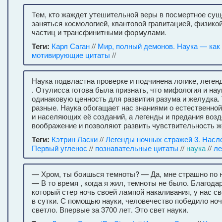
Тем, кто жаждет утешительной веры в посмертное сущ
заняться космологией, квантовой гравитацией, физик
частиц и трансфинитными формулами.
Теги:
Карл Саган
//
Мир, полный демонов. Наука — как 
мотивирующие цитаты
//
Наука подвластна проверке и подчинена логике, леген
. Отулисса готова была признать, что мифология и на
одинаковую ценность для развития разума и желудка. 
разные. Наука обогащает нас знаниями о естественной
и населяющих её созданий, а легенды и предания воз
воображение и позволяют развить чувствительность ж
Теги:
Кэтрин Ласки
//
Легенды ночных стражей 3. Насле
Первый угленос
//
познавательные цитаты
//
наука
//
ле
— Хром, ты боишься темноты? — Да, мне страшно по н
— В то время , когда я жил, темноты не было. Благода
который стер ночь своей лампой накаливания, у нас св
в сутки. С помощью науки, человечество победило но
светло. Впервые за 3700 лет. Это свет науки.