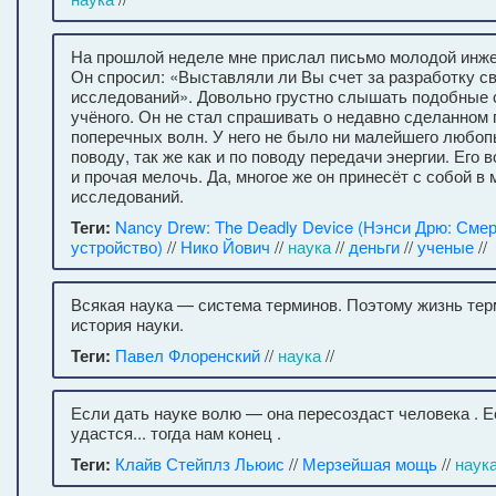
На прошлой неделе мне прислал письмо молодой инже
Он спросил: «Выставляли ли Вы счет за разработку с
исследований». Довольно грустно слышать подобные 
учёного. Он не стал спрашивать о недавно сделанном
поперечных волн. У него не было ни малейшего любоп
поводу, так же как и по поводу передачи энергии. Его 
и прочая мелочь. Да, многое же он принесёт с собой в
исследований.
Теги:
Nancy Drew: The Deadly Device (Нэнси Дрю: Сме
устройство)
//
Нико Йович
//
наука
//
деньги
//
ученые
//
Всякая наука — система терминов. Поэтому жизнь тер
история науки.
Теги:
Павел Флоренский
//
наука
//
Если дать науке волю — она пересоздаст человека . Е
удастся... тогда нам конец .
Теги:
Клайв Стейплз Льюис
//
Мерзейшая мощь
//
наук