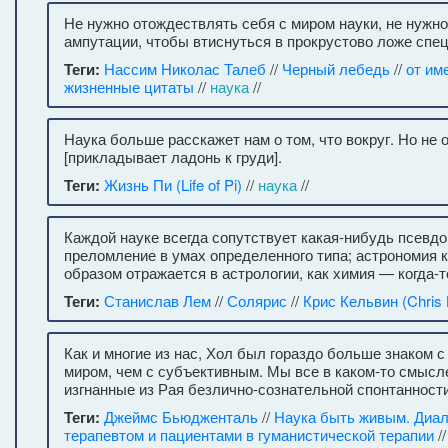
Не нужно отождествлять себя с миром науки, не нужно
ампутации, чтобы втиснуться в прокрустово ложе спе
Теги:
Нассим Николас Талеб
//
Черный лебедь
//
от им
жизненные цитаты
//
наука
//
Наука больше расскажет нам о том, что вокруг. Но не о
[прикладывает ладонь к груди].
Теги:
Жизнь Пи (Life of Pi)
//
наука
//
Каждой науке всегда сопутствует какая-нибудь псевдо
преломление в умах определенного типа; астрономия 
образом отражается в астрологии, как химия — когда-т
Теги:
Станислав Лем
//
Солярис
//
Крис Кельвин (Chris 
Как и многие из нас, Хол был гораздо больше знаком 
миром, чем с субъективным. Мы все в каком-то смысл
изгнанные из Рая безлично-сознательной спонтанност
Теги:
Джеймс Бьюдженталь
//
Наука быть живым. Диал
терапевтом и пациентами в гуманистической терапии
/