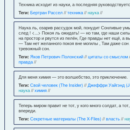
Техника исходит из науки, а последняя руководствуетс
Теги:
Бертран Рассел
//
техника
//
наука
//
Наука ль, озарив рассудок мой, понудит Сонливые ум
след ! <...> Покоя ль ожидать! — но там, где наши си
на простор и рвутся из пелён, Где правды нет ещё, а
— Там нет желанного покоя вне могилы , Там даже со
тревожный сон.
Теги:
Яков Петрович Полонский
//
цитаты со смыслом
правда
//
Для меня химия — это волшебство, это приключение.
Теги:
Свой человек (The Insider)
//
Джеффри Уайгэнд (Je
наука
//
химия
//
Теперь миром правит не тот, у кого много солдат, а тот,
впереди.
Теги:
Секретные материалы (The X-Files)
//
власть
//
на