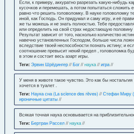
Если, к примеру, аккуратно разрезать какую-нибудь ка
кусочков и перемешать, а потом попытаться сложить её
равно что решить головоломку. В науке головоломку те
иной, как Господь. Он придумал и саму игру, и её прави
же ты можешь и не знать полностью. Тебе предоставл
или определить на свой страх недостающую половину п
Результат зависит от того, насколько количество исти
навечно установленных Господом, больше числа лож
вследствие твоей неспособности познать истину; и ес
соотношение превысит некий предел , головоломка бу
в этом и состоит весь азарт игры.
Теги:
Эрвин Шрёдингер
//
Бог
//
наука
//
игра
//
У меня в животе такое чувство. Это как бы ностальгия 
хочется в туалет .
Теги:
Наука сна (La science des rêves)
//
Стефан Миру (
ироничные цитаты
//
Всякая точная наука основывается на приблизительно
Теги:
Бертран Рассел
//
наука
//