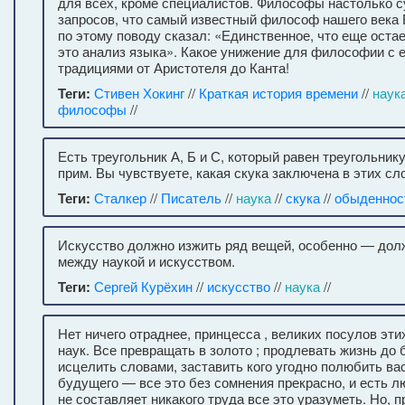
для всех, кроме специалистов. Философы настолько с
запросов, что самый известный философ нашего века
по этому поводу сказал: «Единственное, что еще ост
это анализ языка». Какое унижение для философии с 
традициями от Аристотеля до Канта!
Теги:
Стивен Хокинг
//
Краткая история времени
//
наук
философы
//
Есть треугольник А, Б и С, который равен треугольнику
прим. Вы чувствуете, какая скука заключена в этих сл
Теги:
Сталкер
//
Писатель
//
наука
//
скука
//
обыденнос
Искусство должно изжить ряд вещей, особенно — долж
между наукой и искусством.
Теги:
Сергей Курёхин
//
искусство
//
наука
//
Нет ничего отраднее, принцесса , великих посулов эт
наук. Все превращать в золото ; продлевать жизнь до 
исцелить словами, заставить кого угодно полюбить вас
будущего — все это без сомнения прекрасно, и есть л
не составляет никакого труда все это уразуметь. Но, 