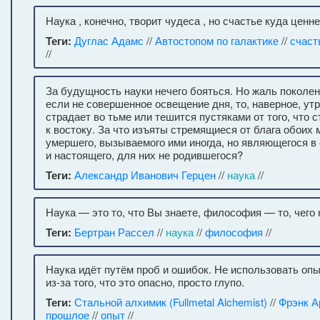
Наука , конечно, творит чудеса , но счастье куда ценн
Теги:
Дуглас Адамс
//
Автостопом по галактике
//
счаст
//
За будущность науки нечего бояться. Но жаль поколени
если не совершенное освещение дня, то, наверное, у
страдает во тьме или тешится пустяками от того, что с
к востоку. За что изъяты стремящиеся от блага обоих
умершего, вызываемого ими иногда, но являющегося в 
и настоящего, для них не родившегося?
Теги:
Александр Иванович Герцен
//
наука
//
Наука — это то, что Вы знаете, философия — то, чего 
Теги:
Бертран Рассел
//
наука
//
философия
//
Наука идёт путём проб и ошибок. Не использовать оп
из-за того, что это опасно, просто глупо.
Теги:
Стальной алхимик (Fullmetal Alchemist)
//
Фрэнк А
прошлое
//
опыт
//