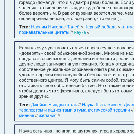
гораздо (пожалуй, что и в два-три раза) больше. Если 
явления, это явление выглядит куда более правдопод
более вероятным. В рак от курения верится легче, чем
(если причина неясна, это все равно, что ее нет).
Теги:
Нассим Николас Талеб
//
Черный лебедь
//
от им
познавательные цитаты
//
наука
//
Если я хочу чувствовать смысл своего существования
«доверять» своей обыкновенной жизни . Многие из на
предавать свои взгляды , желания и ценности , если 
другие люди занимают иную позицию. Когда я отодвига
собственное уникальное осознание опыта ради сиюми
удовлетворения или кажущейся безопасности, я отрыв
собственного центра. Я могу быть самим собой, только
отстаивать свое собственное бытие . Но я также поним
чтобы делать это эффективно, следует быть готовым 
зрения других.
Теги:
Джеймс Бьюдженталь
//
Наука быть живым. Диал
терапевтом и пациентами в гуманистической терапии
/
мнение
//
желания
//
Наука есть игра , но игра не шуточная, игра в хорошо