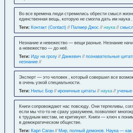
Во все времена люди стремились обрести смысл жизни
единственная вещь, которую не смогла дать им наука .
Теги:
Контакт (Contact)
//
Палмер Джос
//
наука
//
смысл
Незнание и невежество — вещи разные. Незнание начи
а невежество — до неё.
Теги:
Иду на грозу
//
Данкевич
//
познавательные цита
незнание
//
Эксперт — это человек , который совершил все возм
в очень узкой специальности.
Теги:
Нильс Бор
//
ироничные цитаты
//
наука
//
ученые
Книги сопровождают нас повсюду. Они терпеливы, сог
если мы что-то не сразу уразумеем, позволяют много
к трудным местам, не критикуют. Книги — ключ к пони
в демократическом обществе.
Теги:
Карл Саган
//
Мир, полный демонов. Наука — как 