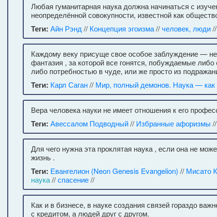
Любая гуманитарная наука должна начинаться с изучен
неопределённой совокупности, известной как общество
Теги:
Айн Рэнд
//
Концепция эгоизма
//
человек, люди
/
Каждому веку присуще свое особое заблуждение — нек
фантазия , за которой все гонятся, побуждаемые либо 
либо потребностью в чуде, или же просто из подражан
Теги:
Карл Саган
//
Мир, полный демонов. Наука — как 
Вера человека науки не имеет отношения к его профес
Теги:
Авессалом Подводный
//
Избранные афоризмы
/
Для чего нужна эта проклятая наука , если она не мож
жизнь .
Теги:
Евангелион (Neon Genesis Evangelion)
//
Мисато К
наука
//
спасение
//
Как и в бизнесе, в науке создания связей гораздо важ
с кредитом, а людей друг с другом.