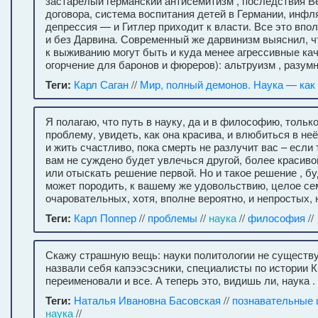
застарелый германский антисемитизм , последствия В
договора, система воспитания детей в Германии, инфл
депрессия — и Гитлер приходит к власти. Все это впо
и без Дарвина. Современный же дарвинизм выяснил, 
к выживанию могут быть и куда менее агрессивные кач
огорчение для баронов и фюреров): альтруизм , разумн
Теги:
Карл Саган
//
Мир, полный демонов. Наука — как 
Я полагаю, что путь в науку, да и в философию, только
проблему, увидеть, как она красива, и влюбиться в не
и жить счастливо, пока смерть не разлучит вас – если
вам не суждено будет увлечься другой, более красив
или отыскать решение первой. Но и такое решение , б
может породить, к вашему же удовольствию, целое се
очаровательных, хотя, вполне вероятно, и непростых,
Теги:
Карл Поппер
//
проблемы
//
наука
//
философия
//
Скажу страшную вещь: науки политологии не существ
назвали себя капээсэсники, специалисты по истории 
переименовали и все. А теперь это, видишь ли, наука .
Теги:
Наталья Ивановна Басовская
//
познавательные 
наука
//