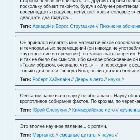
стороны нельзя не признать, а с другой стороны нельз
поскольку объект такой-то, будучи облучен рентгеном
восемнадцать градусов, испускает квазитепловые эле
двадцать два градуса…
Теги:
Аркадий и Борис Стругацкие
//
Пикник на обочин
Он принялся излагать мне математическое обосновани
и темпоральных перемещений (он никогда не употреб
«путешествие во времени»), но записывать запретил. 
и так не было бы смысла, ибо каждое обоснование он
«Таким образом, очевидно, что...» — и переходил к в
только для него и Господа Бога, но ни для кого больше
Теги:
Роберт Хайнлайн
//
Дверь в лето
//
наука
//
Сенсации чаще всего науку не обогащают. Науку обога
кропотливое собирание фактов. По крохам, по черепка
Теги:
Юрий Слепухин
//
Киммерийское лето
//
жизненны
Это вполне научное явление... с рогами.
Теги:
Мартынко
//
смешные цитаты
//
наука
//