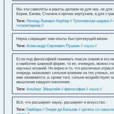
Мы эти самолёты и ракеты делаем не для них, не для 
Берии, Ежова, Сталина и прочих вертухаев, а для стр
Теги:
Леонид Львович Кербер
//
Туполевская шарага
//
тоталитаризм
//
Наука сокращает нам опыты быстротекущей жизни .
Теги:
Александр Сергеевич Пушкин
//
наука
//
Если под философией понимать поиски знания в его 
и наиболее широкой форме, то ее, очевидно, можно сч
научных исканий. Но верно и то, что различные отрасл
очередь оказывают сильное влияние на тех ученых, к
ими занимаются, и, кроме того, сильно воздействуют 
мышление каждого поколения .
Теги:
Альберт Эйнштейн
//
философия
//
наука
//
Всё, что расширяет науку, расширяет и искусство .
Теги:
Гамбара
//
Оноре де Бальзак
//
цитаты со смысл
наука
//