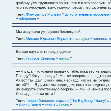
грубому уму трудновато понять это и в это поверить. 
что это неосуществимо именно потому, что уж очень в
Теги:
Жан-Батист Мольер
//
Блистательные любовник
//
обещания
//
Мы иссушили ум наукою бесплодной.
Теги:
Михаил Юрьевич Лермонтов
//
наука
//
человек, 
Всякая наука есть предвидение.
Теги:
Герберт Спенсер
//
наука
//
— Я рада, что узнала правду о тебе, пока это не зашл
Правду? Какую правду?! Мы же говорим о неподтверж
Ах вот так, да?! Скажи мне, Леонард, как же мы будем
детей?! — Я думаю мы подождем, пока они подрастут,
им выбрать собственную теорию. — Мы не можем позв
Леонард, они же дети !
Теги:
Теория большого взрыва (The Big Bang Theory)
//
//
Лесли Винкл
//
семья
//
наука
//