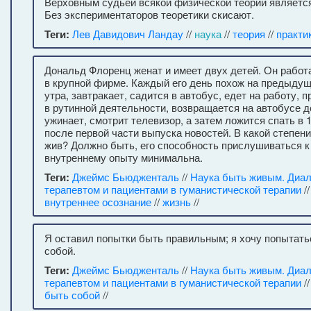
Верховным судьей всякой физической теории является
Без экспериментаторов теоретики скисают.
Теги:
Лев Давидович Ландау
//
наука
//
теория
//
практи
Дональд Флоренц женат и имеет двух детей. Он работ
в крупной фирме. Каждый его день похож на предыдущи
утра, завтракает, садится в автобус, едет на работу, 
в рутинной деятельности, возвращается на автобусе до
ужинает, смотрит телевизор, а затем ложится спать в 1
после первой части выпуска новостей. В какой степен
жив? Должно быть, его способность прислушиваться к
внутреннему опыту минимальна.
Теги:
Джеймс Бьюдженталь
//
Наука быть живым. Диал
терапевтом и пациентами в гуманистической терапии
/
внутреннее осознание
//
жизнь
//
Я оставил попытки быть правильным; я хочу попытат
собой.
Теги:
Джеймс Бьюдженталь
//
Наука быть живым. Диал
терапевтом и пациентами в гуманистической терапии
/
быть собой
//