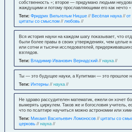
собственность »; второе — придумано людьми неудов
жаждущими и потому прославляющими его как нечто «
Теги:
Фридрих Вильгельм Ницше
//
Весёлая наука
//
от
цитаты со смыслом
//
любовь
//
Вся история науки на каждом шагу показывает, что от
были более правы в своих утверждениях, чем целые 
или сотни и тысячи исследователей, придерживавших
взглядов.
Теги:
Владимир Иванович Вернадский
//
наука
//
Ты — это будущее науки, а Купитман — это прошлое на
Теги:
Интерны
//
наука
//
Не здраво рассудителен математик, ежели он хочет б
вымерять циркулем. Таков же и богословия учитель, е
что по псалтире научиться можно астрономии или хими
Теги:
Михаил Васильевич Ломоносов
//
цитаты со смы
церковь
//
наука
//