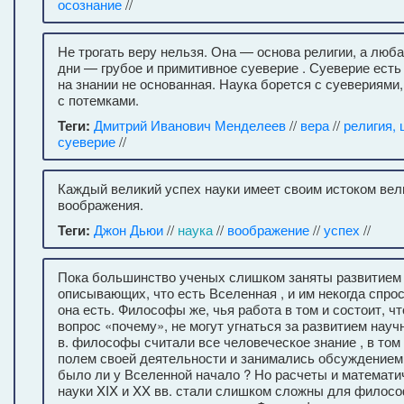
осознание
//
Не трогать веру нельзя. Она — основа религии, а люба
дни — грубое и примитивное суеверие . Суеверие есть 
на знании не основанная. Наука борется с суевериями,
с потемками.
Теги:
Дмитрий Иванович Менделеев
//
вера
//
религия, 
суеверие
//
Каждый великий успех науки имеет своим истоком вел
воображения.
Теги:
Джон Дьюи
//
наука
//
воображение
//
успех
//
Пока большинство ученых слишком заняты развитием 
описывающих, что есть Вселенная , и им некогда спро
она есть. Философы же, чья работа в том и состоит, ч
вопрос «почему», не могут угнаться за развитием научн
в. философы считали все человеческое знание , в том 
полем своей деятельности и занимались обсуждением 
было ли у Вселенной начало ? Но расчеты и математи
науки XIX и XX вв. стали слишком сложны для филос