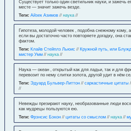
Существует только один светильник науки, и зажечь е
месте — значит зажечь везде.
Теги:
Айзек Азимов
//
наука
//
Гипотеза, молодой человек , подобна снежному кому, а
если вы достаточно часто повторяете догадку, она ст
фактом.
Теги:
Клайв Стейплз Льюис
//
Кружной путь, или Блуж
мистер Умм
//
наука
//
Наука — океан , открытый как для ладьи, так и для фр
перевозит по нему слитки золота, другой удит в нём с
Теги:
Эдуард Бульвер-Литтон
//
саркастичные цитаты
/
//
Невежды презирают науку, необразованные люди восх
как мудрецы пользуются ею.
Теги:
Фрэнсис Бэкон
//
цитаты со смыслом
//
наука
//
м