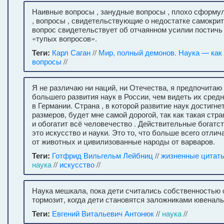
Наивные вопросы , занудные вопросы , плохо сформу
, вопросы , свидетельствующие о недостатке самокрит
вопрос свидетельствует об отчаянном усилии постичь
«тупых вопросов».
Теги:
Карл Саган
//
Мир, полный демонов. Наука — как 
вопросы
//
Я не различаю ни наций, ни Отечества, я предпочитаю
большего развития наук в России, чем видеть их сред
в Германии. Страна , в которой развитие наук достигн
размеров, будет мне самой дорогой, так как такая стр
и обогатит всё человечество . Действительные богатс
это искусство и науки. Это то, что больше всего отли
от животных и цивилизованные народы от варваров.
Теги:
Готфрид Вильгельм Лейбниц
//
жизненные цитат
наука
//
искусство
//
Наука мешкала, пока дети считались собственностью 
тормозит, когда дети становятся заложниками ювенальн
Теги:
Евгений Витальевич Антонюк
//
наука
//