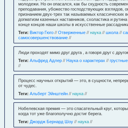
молодежи. Но он опасался, как бы скудность совреме
преподавания, убожество господствующих взглядов, 
признанием двух-трех так называемых классических в
догматизм казенных наставников, схоластика и рутина
конце концов наши школы в искусственные рассадник
Теги:
Виктор Гюго
//
Отверженные
//
наука
//
школа
//
са
самосовершенствование
//
Люди проходят мимо друг друга , а говоря друг с другом
Теги:
Альфред Адлер
//
Наука о характерах
//
грустные
//
Процесс научных открытий — это, в сущности, непрер
от чудес.
Теги:
Альберт Эйнштейн
//
наука
//
Нобелевская премия — это спасательный круг, которы
когда тот уже благополучно достиг берега.
Теги:
Джордж Бернард Шоу
//
наука
//