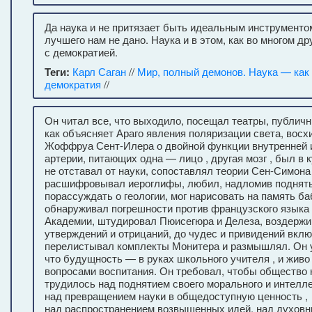
Да наука и не притязает быть идеальным инструменто
лучшего нам не дано. Наука и в этом, как во многом др
с демократией.
Теги:
Карл Саган
//
Мир, полный демонов. Наука — как 
демократия
//
Он читал все, что выходило, посещал театры, публич
как объясняет Араго явления поляризации света, во
Жоффруа Сент-Илера о двойной функции внутренней 
артерии, питающих одна — лицо , другая мозг , был в к
не отставал от науки, сопоставлял теории Сен-Симона
расшифровывал иероглифы, любил, надломив поднят
порассуждать о геологии, мог нарисовать на память б
обнаруживал погрешности против французского языка 
Академии, штудировал Пюисегюра и Делеза, воздержи
утверждений и отрицаний, до чудес и привидений вкл
перелистывал комплекты Монитера и размышлял. Он 
что будущность — в руках школьного учителя , и живо
вопросами воспитания. Он требовал, чтобы общество
трудилось над поднятием своего морального и интелле
над превращением науки в общедоступную ценность ,
над распространением возвышенных идей, над духов