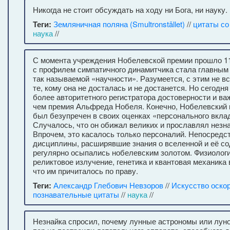
Никогда не стоит обсуждать на ходу ни Бога, ни науку.
Теги:
Земляничная поляна (Smultronstället)
//
цитаты с
наука
//
С момента учреждения Нобелевской премии прошло 1
с профилем симпатичного динамитчика стала главным
так называемой «научности». Разумеется, с этим не в
те, кому она не досталась и не достанется. Но сегодн
более авторитетного регистратора достоверности и ва
чем премия Альфреда Нобеля. Конечно, Нобелевский к
был безупречен в своих оценках «персонального вкла
Случалось, что он обижал великих и прославлял незн
Впрочем, это касалось только персоналий. Непосредс
дисциплины, расширявшие знания о вселенной и её с
регулярно осыпались нобелевским золотом. Физиолог
реликтовое излучение, генетика и квантовая механика 
что им причиталось по праву.
Теги:
Александр Глебович Невзоров
//
Искусство оско
познавательные цитаты
//
наука
//
Незнайка спросил, почему лунные астрономы или луно