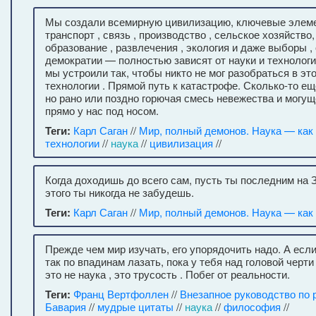
Мы создали всемирную цивилизацию, ключевые элем
транспорт , связь , производство , сельское хозяйство,
образование , развлечения , экология и даже выборы 
демократии — полностью зависят от науки и технологи
мы устроили так, чтобы никто не мог разобраться в это
технологии . Прямой путь к катастрофе. Сколько-то ещ
но рано или поздно горючая смесь невежества и могущ
прямо у нас под носом.
Теги:
Карл Саган
//
Мир, полный демонов. Наука — как 
технологии
//
наука
//
цивилизация
//
Когда доходишь до всего сам, пусть ты последним на
этого ты никогда не забудешь.
Теги:
Карл Саган
//
Мир, полный демонов. Наука — как 
Прежде чем мир изучать, его упорядочить надо. А есл
так по впадинам лазать, пока у тебя над головой черти
это не наука , это трусость . Побег от реальности.
Теги:
Франц Вертфоллен
//
Внезапное руководство по 
Бавария
//
мудрые цитаты
//
наука
//
философия
//