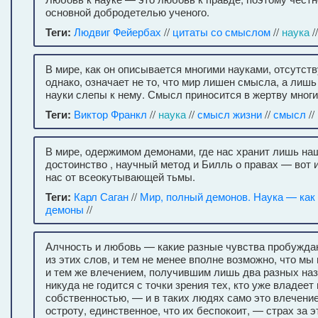
основной добродетелью ученого.
Теги:
Людвиг Фейербах
//
цитаты со смыслом
//
наука
/
В мире, как он описывается многими науками, отсутств
однако, означает не то, что мир лишен смысла, а лишь 
науки слепы к нему. Смысл приносится в жертву мног
Теги:
Виктор Франкл
//
наука
//
смысл жизни
//
смысл
//
В мире, одержимом демонами, где нас хранит лишь на
достоинство , научный метод и Билль о правах — вот и
нас от всеокутывающей тьмы.
Теги:
Карл Саган
//
Мир, полный демонов. Наука — как 
демоны
//
Алчность и любовь — какие разные чувства пробужда
из этих слов, и тем не менее вполне возможно, что мы
и тем же влечением, получившим лишь два разных наз
никуда не годится с точки зрения тех, кто уже владеет
собственностью, — и в таких людях само это влечени
остроту, единственное, что их беспокоит, — страх за 