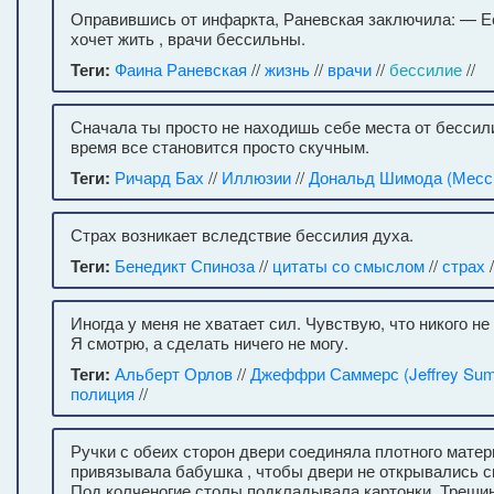
Оправившись от инфаркта, Раневская заключила: — Е
хочет жить , врачи бессильны.
Теги:
Фаина Раневская
//
жизнь
//
врачи
//
бессилие
//
Сначала ты просто не находишь себе места от бессили
время все становится просто скучным.
Теги:
Ричард Бах
//
Иллюзии
//
Дональд Шимода (Месс
Страх возникает вследствие бессилия духа.
Теги:
Бенедикт Спиноза
//
цитаты со смыслом
//
страх
/
Иногда у меня не хватает сил. Чувствую, что никого не
Я смотрю, а сделать ничего не могу.
Теги:
Альберт Орлов
//
Джеффри Саммерс (Jeffrey Su
полиция
//
Ручки с обеих сторон двери соединяла плотного матер
привязывала бабушка , чтобы двери не открывались с
Под колченогие столы подкладывала картонки. Трещи