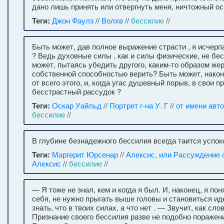
дано лишь принять или отвергнуть меня, ничтожный ос
Теги:
Джон Фаулз
//
Волхв
//
бессилие
//
Быть может, дав полное выражение страсти , я исчерп
? Ведь духовные силы , как и силы физические, не б
может, пытаясь убедить другого, каким-то образом же
собственной способностью верить? Быть может, наконе
от всего этого, и, когда угас душевный порыв, в свои п
бесстрастный рассудок ?
Теги:
Оскар Уайльд
//
Портрет г-на У. Г
//
от имени авт
бессилие
//
В глубине безнадежного бессилия всегда таится успок
Теги:
Маргерит Юрсенар
//
Алексис, или Рассуждение 
Алексис
//
бессилие
//
— Я тоже не знал, кем и когда я был. И, наконец, я по
себя, не нужно прыгать выше головы и становиться и
знать, что в твоих силах, а что нет . — Звучит, как сло
Признание своего бессилия разве не подобно поражен