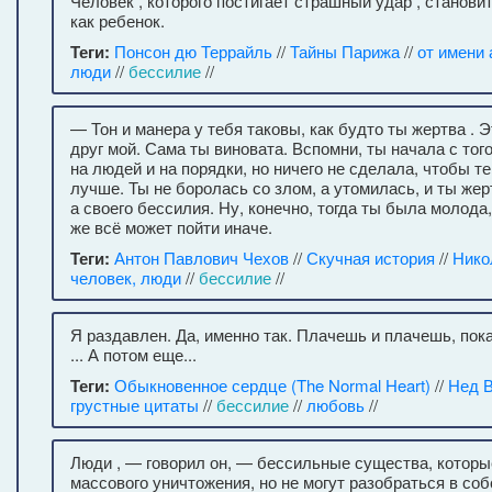
Человек , которого постигает страшный удар , станов
как ребенок.
Теги:
Понсон дю Террайль
//
Тайны Парижа
//
от имени 
люди
//
бессилие
//
— Тон и манера у тебя таковы, как будто ты жертва . Э
друг мой. Сама ты виновата. Вспомни, ты начала с тог
на людей и на порядки, но ничего не сделала, чтобы те
лучше. Ты не боролась со злом, а утомилась, и ты жер
а своего бессилия. Ну, конечно, тогда ты была молода
же всё может пойти иначе.
Теги:
Антон Павлович Чехов
//
Скучная история
//
Нико
человек, люди
//
бессилие
//
Я раздавлен. Да, именно так. Плачешь и плачешь, пок
... А потом еще...
Теги:
Обыкновенное сердце (The Normal Heart)
//
Нед В
грустные цитаты
//
бессилие
//
любовь
//
Люди , — говорил он, — бессильные существа, котор
массового уничтожения, но не могут разобраться в со