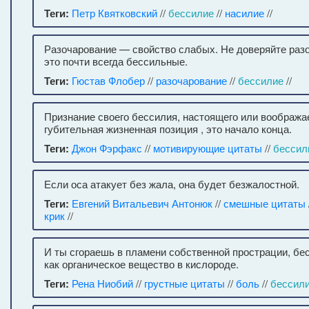
Теги:
Петр Квятковский
//
бессилие
//
насилие
//
Разочарование — свойство слабых. Не доверяйте ра
это почти всегда бессильные.
Теги:
Гюстав Флобер
//
разочарование
//
бессилие
//
Признание своего бессилия, настоящего или вообража
губительная жизненная позиция , это начало конца.
Теги:
Джон Фэрфакс
//
мотивирующие цитаты
//
бессил
Если оса атакует без жала, она будет безжалостной.
Теги:
Евгений Витальевич Антонюк
//
смешные цитаты
крик
//
И ты сгораешь в пламени собственной прострации, бе
как органическое вещество в кислороде.
Теги:
Рена Ниобий
//
грустные цитаты
//
боль
//
бессил