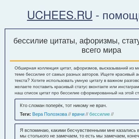
UCHEES.RU
- помощ
бессилие цитаты, афоризмы, стат
всего мира
Обширная коллекция цитат, афоризмов, высказываний из м
теме бессилие от самых разных авторов. Ищете красивый 
текста? Хотите использовать умную цитату в важном разгов
желаете поставить красивый статус вконтакте или инстагра
наш список цитат про бессилие сформированный на этой с
Кто сломан поперёк, тот никому не врач.
Теги:
Вера Полозкова
//
врачи
//
бессилие
//
Я вспоминаю, какими бесчувственными мне казались 
мы столького не замечаем, то есть мы замечаем, коне