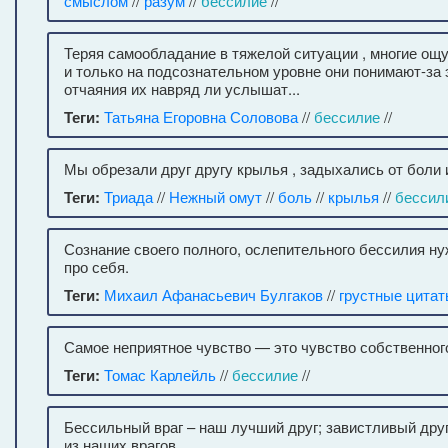
смыслом
//
разум
//
бессилие
//
Теряя самообладание в тяжелой ситуации , многие о
и только на подсознательном уровне они понимают-за 
отчаяния их навряд ли услышат...
Теги:
Татьяна Егоровна Соловова
//
бессилие
//
Мы обрезали друг другу крылья , задыхались от боли и
Теги:
Триада
//
Нежный омут
//
боль
//
крылья
//
бессил
Сознание своего полного, ослепительного бессилия ну
про себя.
Теги:
Михаил Афанасьевич Булгаков
//
грустные цита
Самое неприятное чувство — это чувство собственног
Теги:
Томас Карлейль
//
бессилие
//
Бессильный враг – наш лучший друг; завистливый дру
из наших врагов.