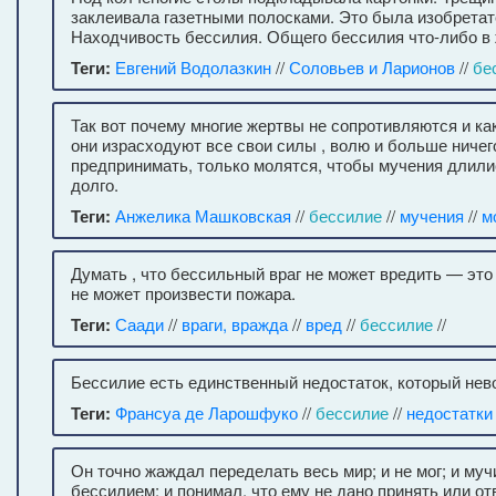
заклеивала газетными полосками. Это была изобретат
Находчивость бессилия. Общего бессилия что-либо в 
Теги:
Евгений Водолазкин
//
Соловьев и Ларионов
//
бе
Так вот почему многие жертвы не сопротивляются и как
они израсходуют все свои силы , волю и больше ничег
предпринимать, только молятся, чтобы мучения длил
долго.
Теги:
Анжелика Машковская
//
бессилие
//
мучения
//
м
Думать , что бессильный враг не может вредить — это 
не может произвести пожара.
Теги:
Саади
//
враги, вражда
//
вред
//
бессилие
//
Бессилие есть единственный недостаток, который нев
Теги:
Франсуа де Ларошфуко
//
бессилие
//
недостатки
Он точно жаждал переделать весь мир; и не мог; и му
бессилием; и понимал, что ему не дано принять или от