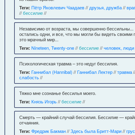
Теги:
Пётр Яковлевич Чаадаев
//
друзья, дружба
//
вра
//
бессилие
//
Независимо от возраста, мы совершенно бессильны...
остались одни, и все, что мы могли бы видеть своими
это мрачный мир...
Теги:
Nineteen, Twenty-one
//
бессилие
//
человек, люди
Психологическая травма – это недуг бессилия.
Теги:
Ганнибал (Hannibal)
//
Ганнибал Лектер
//
травма
/
слабость
//
Тяжко мне сознанье бессилья моего.
Теги:
Князь Игорь
//
бессилие
//
Смерть — крайний случай бессилия. Бессилие — край
отчаяния.
Теги:
Фредрик Бакман
//
Здесь была Бритт-Мари
//
гру