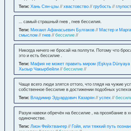
Теги:
Хань Сян-цзы
//
хвастовство
//
грубость
//
глупос
... самый страшный гнев , гнев бессилия.
Теги:
Михаил Афанасьевич Булгаков
//
Мастер и Марг
смыслом
//
гнев
//
бессилие
//
Никогда ничего не бросай на полпути. Потому что брос
это и есть бессилие .
Теги:
Мафия не может править миром (Eşkıya Dünyaya
Хызыр Чакырбейли
//
бессилие
//
Чаще всего люди злятся оттого, что глядя на чужие ус
собственное бессилие в достижении подобных успехов
Теги:
Владимир Эдуардович Казарян
//
успех
//
бессил
Разум навеки обречён на бессилие , на прозябание в 
одиночестве.
Теги:
Лион Фейхтвангер
//
Гойя, или тяжкий путь позна