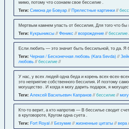
мимо, потому что сознаем свое бессилие .
Теги:
Симона де Бовуар
//
Прелестные картинки
//
бесс
Мертвым камнем упасть от бессилия, Для того что бы 
Теги:
Кукрыниксы
//
Феникс
//
возрождение
//
бессилие
Если любить — это значит быть бессильной, то да. Я 
Теги:
Черная / Бесконечная любовь (Kara Sevda)
//
Зей
любовь
//
бессилие
//
У нас, у всех людей одна беда и корень всех-всех-вс
это неприятие собственного бессилия. И поэтому само
могущество . И когда я могу дарить подарок, я могущес
Теги:
Алексей Васильевич Капранов
//
бессилие
//
мог
Кто-то верит, а кто напротив — В бессилье сводит сче
в круговороте, Кругом одна суета .
Теги:
Fort Royal
//
Безумие
//
жизненные цитаты
//
вера