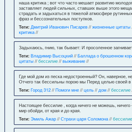
наша критика ; вот что часто мешает развитию молодог
заставляет людей сильных, ставших выше этого мещан
страдать и задыхаться в тяжелой атмосфере рутинных
фраз и бессознательных поступков.
Теги:
Дмитрий Иванович Писарев
//
жизненные цитаты
критика
//
Задыхаюсь, гнию, так бывает: И просоленное загнивае
Теги:
Владимир Высоцкий
//
Баллада о брошенном кор
цитаты
//
бессилие
//
выживание
//
Где мой дом из песка недостроенный? Он, наверное, н
Отчего так бессильны порою мы Перед целью своей в
Теги:
Город 312
//
Помоги мне
//
цель
//
дом
//
бессилие
Настоящее бессилие , когда ничего не можешь, ничего
мир обойди, от края и до края.
Теги:
Эмиль Ажар
//
Страхи царя Соломона
//
бессили