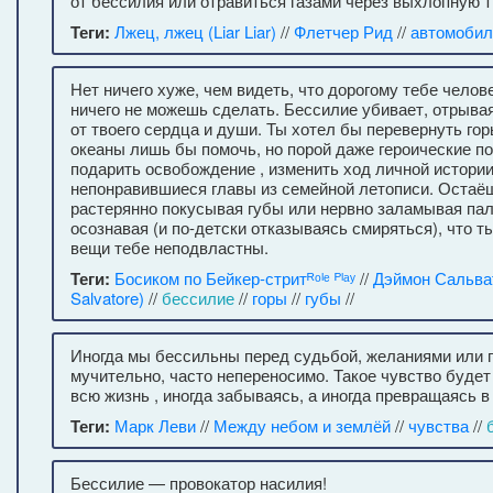
от бессилия или отравиться газами через выхлопную т
Теги:
Лжец, лжец (Liar Liar)
//
Флетчер Рид
//
автомобил
Нет ничего хуже, чем видеть, что дорогому тебе челове
ничего не можешь сделать. Бессилие убивает, отрывая
от твоего сердца и души. Ты хотел бы перевернуть гор
океаны лишь бы помочь, но порой даже героические п
подарить освобождение , изменить ход личной истории
непонравившиеся главы из семейной летописи. Остаёш
растерянно покусывая губы или нервно заламывая па
осознавая (и по-детски отказываясь смиряться), что ты
вещи тебе неподвластны.
Теги:
Босиком по Бейкер-стритᴿᵒˡᵉ ᴾˡᵃʸ
//
Дэймон Сальва
Salvatore)
//
бессилие
//
горы
//
губы
//
Иногда мы бессильны перед судьбой, желаниями или п
мучительно, часто непереносимо. Такое чувство будет
всю жизнь , иногда забываясь, а иногда превращаясь в
Теги:
Марк Леви
//
Между небом и землёй
//
чувства
//
Бессилие — провокатор насилия!