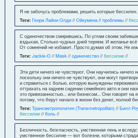
Я не забочусь проблемами, решить которые бессилен.
Теги:
Генри Лайон Олди
//
Ойкумена
//
проблемы
//
бес
С одиночеством смирившись, По углам своим забивши
вздыхая, Столько чудных дней теряем. И желанье всё
От сомнений не избавит, Просто думая об этом, Не и
Теги:
Jackie-O
//
Mask
//
одиночество
//
бессилие
//
Эти дети ничего не чувствуют. Они научились ничего не
поскольку они ничего не чувствуют, они могут притво
и справиться с болью, которую вынуждены переживать
оттрахать на заднем сидении семейного авто и они наз
это привязанностью... или бизнесом... Они говорят на 
потому, что берут начало в жизни без денег, полной бе
Теги:
Трансметрополитен (Transmetropolitan)
//
Билл Ро
бессилие
//
боль
//
Безличность, безгласность, умственная лень и вследс
умственное бессилие — вот болезни, которыми страда