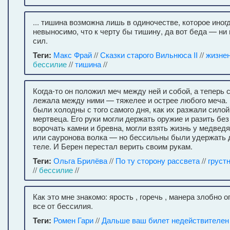
... тишина возможна лишь в одиночестве, которое иног
невыносимо, что к черту бы тишину, да вот беда — ни 
сил.
Теги:
Макс Фрай
//
Сказки старого Вильнюса II
//
жизне
бессилие
//
тишина
//
Когда-то он положил меч между ней и собой, а теперь
лежала между ними — тяжелее и острее любого меча. 
были холодны с того самого дня, как их разжали силой
мертвеца. Его руки могли держать оружие и разить без
ворочать камни и бревна, могли взять жизнь у медведя
или сауронова волка — но бессильны были удержать д
теле. И Берен перестал верить своим рукам.
Теги:
Ольга Брилёва
//
По ту сторону рассвета
//
груст
//
бессилие
//
Как это мне знакомо: ярость , горечь , манера злобно 
все от бессилия.
Теги:
Ромен Гари
//
Дальше ваш билет недействителен