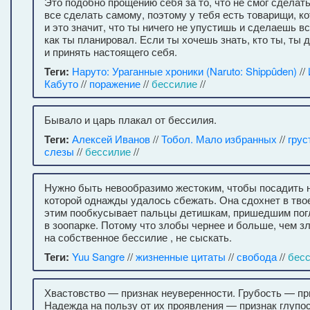
Это подобно прощению себя за то, что не смог сделат
все сделать самому, поэтому у тебя есть товарищи, ко
и это значит, что ты ничего не упустишь и сделаешь вс
как ты планировал. Если ты хочешь знать, кто ты, ты
и принять настоящего себя.
Теги:
Наруто: Ураганные хроники (Naruto: Shippûden)
//
Кабуто
//
поражение
//
бессилие
//
Бывало и царь плакал от бессилия.
Теги:
Алексей Иванов
//
Тобол. Мало избранных
//
грус
слезы
//
бессилие
//
Нужно быть невообразимо жестоким, чтобы посадить н
которой однажды удалось сбежать. Она сдохнет в твое
этим пообкусывает пальцы детишкам, пришедшим пог
в зоопарке. Потому что злобы чернее и больше, чем з
на собственное бессилие , не сыскать.
Теги:
Yuu Sangre
//
жизненные цитаты
//
свобода
//
бес
Хвастовство — признак неуверенности. Грубость — пр
Надежда на пользу от их проявления — признак глупос