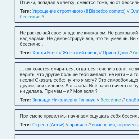
Птички, попадая в клетку, смеются тоже, но от бессил
Теги:
Укрощение строптивого (Il Bisbetico domato)
//
Эли
бессилие
//
Не раскрывай свое владение кинжалом. Не раскрывай
над чарами. Не демонстрируй все, что ты умеешь. Вы
бессилие .
Теги:
Холли Блэк
//
Жестокий принц
//
Принц Даин
//
бе
…как хочется смириться, отдаться течению волн, не ж
верить, что другие больше тебя желают, не идти – а т
несли! Сказать себе: ну что я могу? Это самообольщен
другие, они сильнее. А я слаба. Всё равно ничего не бу
ни делала. При чём – я? Моя воля ?
Теги:
Зинаида Николаевна Гиппиус
//
бессилие
//
слабо
При смене правил мы начинаем ощущать себя бессил
Теги:
Стрела (Arrow)
//
правила
//
изменения, перемены