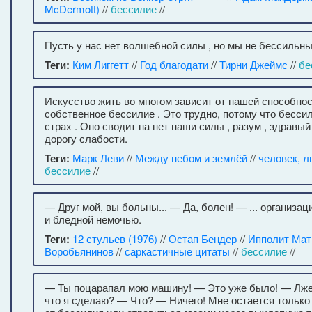
McDermott)
//
бессилие
//
Пусть у нас нет волшебной силы , но мы не бессильны
Теги:
Ким Лиггетт
//
Год благодати
//
Тирни Джеймс
//
бе
Искусство жить во многом зависит от нашей способно
собственное бессилие . Это трудно, потому что бесси
страх . Оно сводит на нет наши силы , разум , здравы
дорогу слабости.
Теги:
Марк Леви
//
Между небом и землёй
//
человек, 
бессилие
//
— Друг мой, вы больны... — Да, болен! — ... организ
и бледной немочью.
Теги:
12 стульев (1976)
//
Остап Бендер
//
Ипполит Мат
Воробьянинов
//
саркастичные цитаты
//
бессилие
//
— Ты поцарапал мою машину! — Это уже было! — Лже
что я сделаю? — Что? — Ничего! Мне остается только