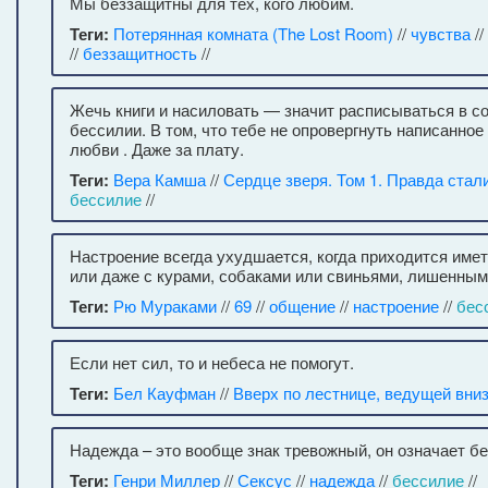
Мы беззащитны для тех, кого любим.
Теги:
Потерянная комната (The Lost Room)
//
чувства
//
//
беззащитность
//
Жечь книги и насиловать — значит расписываться в с
бессилии. В том, что тебе не опровергнуть написанное
любви . Даже за плату.
Теги:
Вера Камша
//
Сердце зверя. Том 1. Правда стал
бессилие
//
Настроение всегда ухудшается, когда приходится име
или даже с курами, собаками или свиньями, лишенным
Теги:
Рю Мураками
//
69
//
общение
//
настроение
//
бес
Если нет сил, то и небеса не помогут.
Теги:
Бел Кауфман
//
Вверх по лестнице, ведущей вни
Надежда – это вообще знак тревожный, он означает бе
Теги:
Генри Миллер
//
Сексус
//
надежда
//
бессилие
//