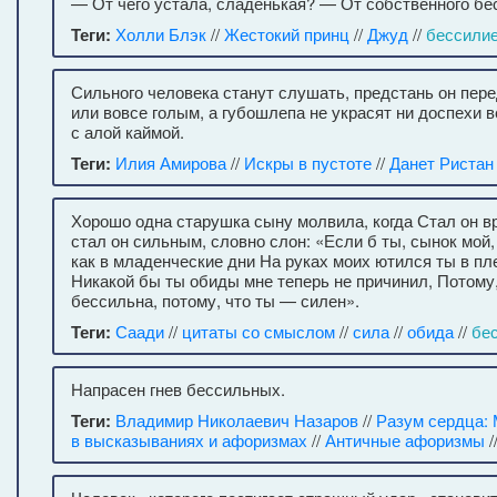
— От чего устала, сладенькая? — От собственного бе
Теги:
Холли Блэк
//
Жестокий принц
//
Джуд
//
бессили
Сильного человека станут слушать, предстань он пер
или вовсе голым, а губошлепа не украсят ни доспехи в
с алой каймой.
Теги:
Илия Амирова
//
Искры в пустоте
//
Данет Ристан
Хорошо одна старушка сыну молвила, когда Стал он в
стал он сильным, словно слон: «Если б ты, сынок мой,
как в младенческие дни На руках моих ютился ты в пл
Никакой бы ты обиды мне теперь не причинил, Потому,
бессильна, потому, что ты — силен».
Теги:
Саади
//
цитаты со смыслом
//
сила
//
обида
//
бе
Напрасен гнев бессильных.
Теги:
Владимир Николаевич Назаров
//
Разум сердца: 
в высказываниях и афоризмах
//
Античные афоризмы
/