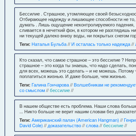
Бессилие . Страшное, утомляющее своей безысходнос
Отбирающее надежду и лишающее способности не то,
думать . Лишь ощущение неконтролируемого падения, к
сливается в нечеткий фон, в котором не разглядишь ни
ни текущей далеко внизу воды, ни покрытых снегом го
Теги:
Наталья Бульба
//
И осталась только надежда
//
Кто сказал, что самое страшное – это бессилие ? Неп
страшное – это когда ты знаешь, что надо сделать, п
для всех, можешь это сделать – и не можешь. Потому
поплатиться жизнью. И даже больше, чем жизнью.
Теги:
Галина Гончарова
//
Волшебникам не рекомендуе
со смыслом
//
бессилие
//
В нашем обществе есть проблема. Наши слова больше
... Никто больше не верит нашим словам без доказате
Теги:
Американский палач (American Hangman)
//
Генри
David Cole)
//
доказательство
//
слова
//
бессилие
//