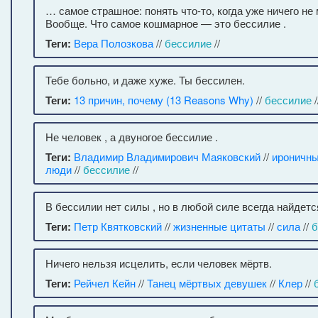
… самое страшное: понять что-то, когда уже ничего не
Вообще. Что самое кошмарное — это бессилие .
Теги:
Вера Полозкова
//
бессилие
//
Тебе больно, и даже хуже. Ты бессилен.
Теги:
13 причин, почему (13 Reasons Why)
//
бессилие
/
Не человек , а двуногое бессилие .
Теги:
Владимир Владимирович Маяковский
//
ироничны
люди
//
бессилие
//
В бессилии нет силы , но в любой силе всегда найдет
Теги:
Петр Квятковский
//
жизненные цитаты
//
сила
//
б
Ничего нельзя исцелить, если человек мёртв.
Теги:
Рейчел Кейн
//
Танец мёртвых девушек
//
Клер
//