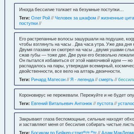
Иногда бессилие толкает на безумные поступки…
Теги:
Олег Рой
//
Человек за шкафом
//
жизненные цит
поступки
//
Его растрепанные волосы зашуршали на подушке, когд
чтобы взглянуть на часы . Два часа утра. Уже два дня 
Двумя глазами он смотрел на часы , двумя ушами слы
сжав губы — тоже две. Две руки его безвольно лежали 
Он пытался избавиться от этой навязчивой идеи — но 
распадалось на пары, утверждая всемирный, космиче
двойственности, все вело на алтарь двоичности.
Теги:
Ричард Матесон
//
Я - легенда
//
смерть
//
бессил
Короновирус не пережевали. Пережуйте и не будет оп
Теги:
Евгений Витальевич Антонюк
//
пустота
//
устало
Закрывают глаза беспомощные, сильные находят обхо
и заставляют меня от бессилия собирать чистые лист
Теги:
Босиком по Бейкер-стритᴿᵒˡᵉ ᴾˡᵃʸ
//
Адам МакДермо