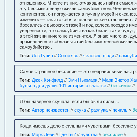
отношениях. Многие из них, отчаявшись найти смысл ж
эту бессмысленную жизнь самоубийством. Человек ме
континентов, он погружается в пучину морей и океанов,
изменить — так это себя и человеческие отношения . 
бросались с высоких этажей и под колеса поездов име
уверенности, что самоубийства как были, так и будут, 
в этой жизни ничего не изменится. Я знаю много их, ду
променяли все соблазны этой бессмысленной жизни 
самоубийство .
Теги:
Лев Гунин
//
Сон и явь
//
человек, люди
//
самоуби
Самое страшное бессилие — это неправильный настро
Теги:
Джек Кэнфилд
//
Эми Ньюмарк
//
Марк Виктор Ха
бульон для души. 101 история о счастье
//
бессилие
//
Я бы наверное скучала, если бы были силы ...
Теги:
Автор неизвестен
//
скука
//
разлука
//
печаль
//
б
Когда имеешь дело с сильными чувствами, бессилие у
Теги:
Марк Леви
//
Где ты?
//
чувства
//
бессилие
//