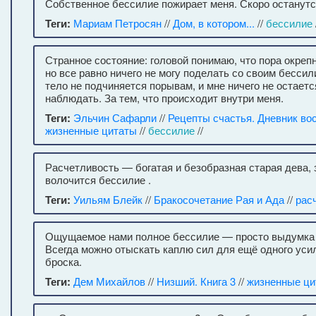
Собственное бессилие пожирает меня. Скоро останутся
Теги:
Мариам Петросян
//
Дом, в котором...
//
бессилие
Странное состояние: головой понимаю, что пора окрепн
но все равно ничего не могу поделать со своим бесси
тело не подчиняется порывам, и мне ничего не остаетс
наблюдать. За тем, что происходит внутри меня.
Теги:
Эльчин Сафарли
//
Рецепты счастья. Дневник во
жизненные цитаты
//
бессилие
//
Расчетливость — богатая и безобразная старая дева, 
волочится бессилие .
Теги:
Уильям Блейк
//
Бракосочетание Рая и Ада
//
рас
Ощущаемое нами полное бессилие — просто выдумка 
Всегда можно отыскать каплю сил для ещё одного усил
броска.
Теги:
Дем Михайлов
//
Низший. Книга 3
//
жизненные ци