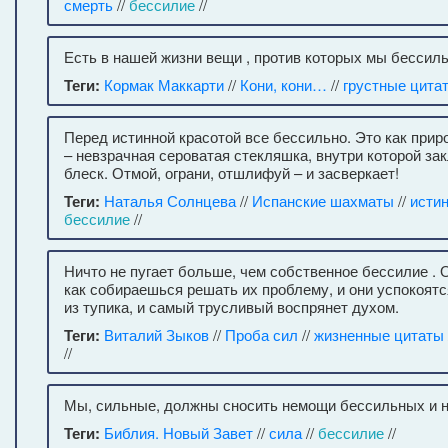
смерть
//
бессилие
//
Есть в нашей жизни вещи , против которых мы бессил
Теги:
Кормак Маккарти
//
Кони, кони…
//
грустные цита
Перед истинной красотой все бессильно. Это как прир
– невзрачная сероватая стекляшка, внутри которой за
блеск. Отмой, ограни, отшлифуй – и засверкает!
Теги:
Наталья Солнцева
//
Испанские шахматы
//
исти
бессилие
//
Ничто не пугает больше, чем собственное бессилие .
как собираешься решать их проблему, и они успокоят
из тупика, и самый трусливый воспрянет духом.
Теги:
Виталий Зыков
//
Проба сил
//
жизненные цитаты
//
Мы, сильные, должны сносить немощи бессильных и н
Теги:
Библия. Новый Завет
//
сила
//
бессилие
//