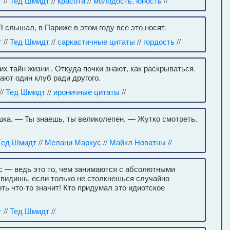
т
//
Тед Шмидт
//
красота
//
молодость, юность
//
Я слышал, в Париже в этом году все это носят.
т
//
Тед Шмидт
//
саркастичные цитаты
//
гордость
//
х тайн жизни . Откуда почки знают, как раскрываться.
ают один клуб ради другого.
//
Тед Шмидт
//
ироничные цитаты
//
ка. — Ты знаешь, ты великолепен. — Жутко смотреть.
Тед Шмидт
//
Мелани Маркус
//
Майкл Новатны
//
екс — ведь это то, чем занимаются с абсолютными
увидишь, если только не столкнешься случайно
оть что-то значит! Кто придумал это идиотское
т
//
Тед Шмидт
//