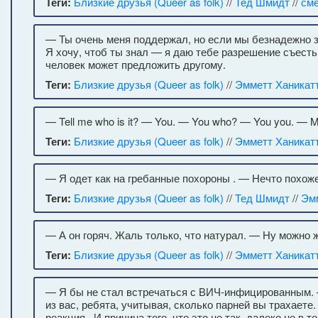
Теги:
Близкие друзья (Queer as folk)
//
Тед Шмидт
//
см
— Ты очень меня поддержал, но если мы безнадежно за
Я хочу, чтоб ты знал — я даю тебе разрешение съесть
человек может предложить другому.
Теги:
Близкие друзья (Queer as folk)
//
Эмметт Ханикат
— Tell me who is it? — You. — You who? — You you. — M
Теги:
Близкие друзья (Queer as folk)
//
Эмметт Ханикат
— Я одет как на гребанные похороны . — Нечто похож
Теги:
Близкие друзья (Queer as folk)
//
Тед Шмидт
//
Эмм
— А он горяч. Жаль только, что натурал. — Ну можно 
Теги:
Близкие друзья (Queer as folk)
//
Эмметт Ханикат
— Я бы не стал встречаться с ВИЧ-инфицированным. —
из вас, ребята, учитывая, сколько парней вы трахаете
реакция . И причина того, что это не так, далеко не в т