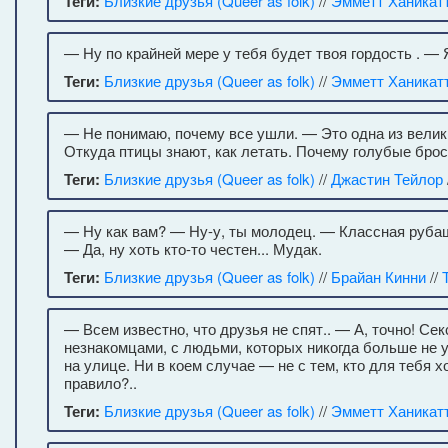
Теги:
Близкие друзья (Queer as folk)
//
Эмметт Ханикат
— Ну по крайней мере у тебя будет твоя гордость . — 
Теги:
Близкие друзья (Queer as folk)
//
Эмметт Ханикат
— Не понимаю, почему все ушли. — Это одна из велики
Откуда птицы знают, как летать. Почему голубые брос
Теги:
Близкие друзья (Queer as folk)
//
Джастин Тейлор
— Ну как вам? — Ну-у, ты молодец. — Классная рубаш
— Да, ну хоть кто-то честен... Мудак.
Теги:
Близкие друзья (Queer as folk)
//
Брайан Кинни
//
— Всем известно, что друзья не спят.. — А, точно! С
незнакомцами, с людьми, которых никогда больше не 
на улице. Ни в коем случае — не с тем, кто для тебя х
правило?..
Теги:
Близкие друзья (Queer as folk)
//
Эмметт Ханикат