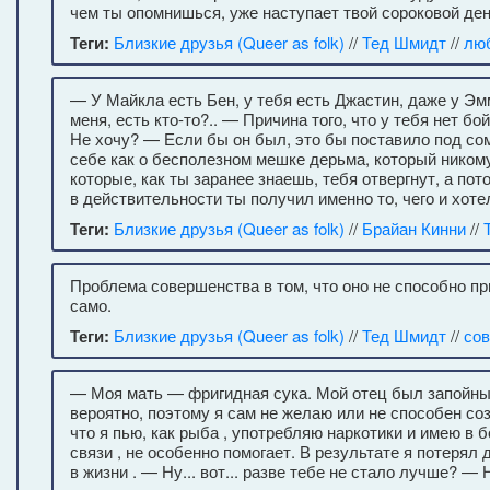
чем ты опомнишься, уже наступает твой сороковой ден
Теги:
Близкие друзья (Queer as folk)
//
Тед Шмидт
//
лю
— У Майкла есть Бен, у тебя есть Джастин, даже у Эм
меня, есть кто-то?.. — Причина того, что у тебя нет б
Не хочу? — Если бы он был, это бы поставило под со
себе как о бесполезном мешке дерьма, который ником
которые, как ты заранее знаешь, тебя отвергнут, а по
в действительности ты получил именно то, чего и хоте
Теги:
Близкие друзья (Queer as folk)
//
Брайан Кинни
//
Проблема совершенства в том, что оно не способно при
само.
Теги:
Близкие друзья (Queer as folk)
//
Тед Шмидт
//
со
— Моя мать — фригидная сука. Мой отец был запойным
вероятно, поэтому я сам не желаю или не способен соз
что я пью, как рыба , употребляю наркотики и имею 
связи , не особенно помогает. В результате я потерял
в жизни . — Ну... вот... разве тебе не стало лучше? — Н