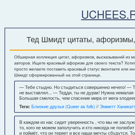
UCHEES.
Тед Шмидт цитаты, афоризмы, 
Обширная коллекция цитат, афоризмов, высказываний из м
авторов. Ищете красивый афоризм для своего текста? Хоти
просто желаете поставить красивый статус вконтакте или и
Шмидт сформированный на этой странице.
— Тебе стыдно. Но стыдиться совершенно нечего! — Те
не выставлял... — Тедди, ты не дурак! Нужна немалая 
Большая смелость, чем спасение мира от мега-злодеев
Теги:
Близкие друзья (Queer as folk)
//
Эмметт Ханикат
В каждом из нас сидит уверенность , что мы не заслу
то, кого не можем заполучить и кто никогда не полюбит
и поймёт, что он теряет и все наши мечты сбудутся. То