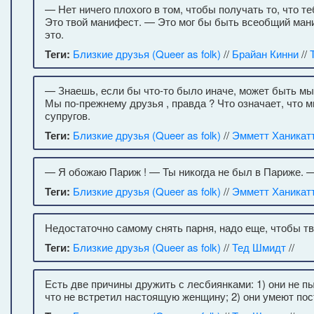
— Нет ничего плохого в том, чтобы получать то, что т
Это твой манифест. — Это мог бы быть всеобщий ман
это.
Теги:
Близкие друзья (Queer as folk)
//
Брайан Кинни
//
— Знаешь, если бы что-то было иначе, может быть мы 
Мы по-прежнему друзья , правда ? Что означает, что
супругов.
Теги:
Близкие друзья (Queer as folk)
//
Эмметт Ханикат
— Я обожаю Париж ! — Ты никогда не был в Париже. — 
Теги:
Близкие друзья (Queer as folk)
//
Эмметт Ханикат
Недостаточно самому снять парня, надо еще, чтобы т
Теги:
Близкие друзья (Queer as folk)
//
Тед Шмидт
//
Есть две причины дружить с лесбиянками: 1) они не пы
что не встретил настоящую женщину; 2) они умеют пос