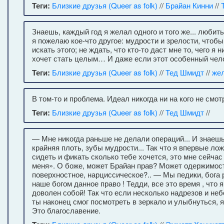
Теги:
Близкие друзья (Queer as folk)
//
Брайан Кинни
//
Знаешь, каждый год я желал одного и того же... любить
я пожелаю кое-что другое: мудрости и зрелости, чтобы 
искать этого; не ждать, что кто-то даст мне то, чего я 
хочет стать целым… И даже если этот особенный челов
Теги:
Близкие друзья (Queer as folk)
//
Тед Шмидт
//
же
В том-то и проблема. Идеал никогда ни на кого не смотр
Теги:
Близкие друзья (Queer as folk)
//
Тед Шмидт
//
— Мне никогда раньше не делали операций... И знаешь,
крайняя плоть, зубы мудрости... Так что я впервые л
сидеть и фикать сколько тебе хочется, это мне сейчас
меня». О боже, может Брайан прав? Может одержимост
поверхностное, нарциссическое?.. — Мы педики, бог
наше богом данное право ! Тедди, все это время , что 
доволен собой! Так что если несколько надрезов и не
ты наконец смог посмотреть в зеркало и улыбнуться, я
Это благославение.