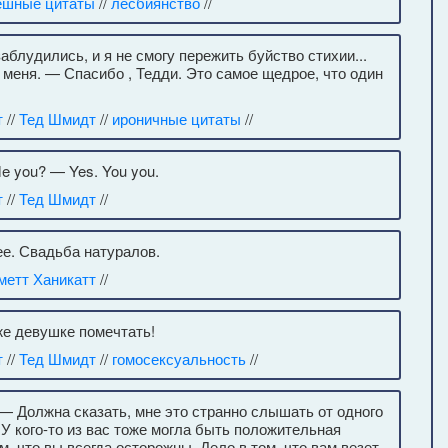
ешные цитаты
//
лесбиянство
//
блудились, и я не смогу пережить буйство стихии...
 меня. — Спасибо , Тедди. Это самое щедрое, что один
т
//
Тед Шмидт
//
ироничные цитаты
//
e you? — Yes. You you.
т
//
Тед Шмидт
//
ее. Свадьба натуралов.
етт Ханикатт
//
же девушке помечтать!
т
//
Тед Шмидт
//
гомосексуальность
//
 Должна сказать, мне это странно слышать от одного
. У кого-то из вас тоже могла быть положительная
ом, что вы всегда осторожны. Дело в том, что вам везет.