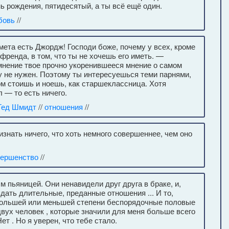
ь рождения, пятидесятый, а ты всё ещё один.
бовь
//
мета есть Джордж! Господи боже, почему у всех, кроме
ойфренда, в том, что ты не хочешь его иметь. —
мнение твое прочно укоренившееся мнение о самом
у не нужен. Поэтому ты интересуешься теми парнями,
том стоишь и ноешь, как старшеклассница. Хотя
л — то есть ничего.
Тед Шмидт
//
отношения
//
знать ничего, что хоть немного совершеннее, чем оно
вершенство
//
 пьяницей. Они ненавидели друг друга в браке, и,
дать длительные, преданные отношения ... И то,
в большей или меньшей степени беспорядочные половые
 двух человек , которые значили для меня больше всего
ет . Но я уверен, что тебе стало.