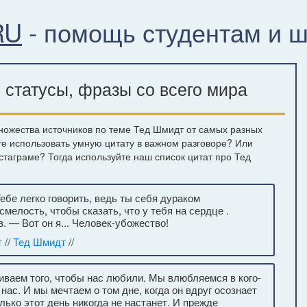
RU
- помощь студентам и 
статусы, фразы со всего мира
ножества источников по теме Тед Шмидт от самых разных
те использовать умную цитату в важном разговоре? Или
нстаграме? Тогда используйте наш список цитат про Тед
бе легко говорить, ведь ты себя дураком
смелость, чтобы сказать, что у тебя на сердце .
. — Вот он я... Человек-убожество!
т
//
Тед Шмидт
//
живаем того, чтобы нас любили. Мы влюбляемся в кого-
 нас. И мы мечтаем о том дне, когда он вдруг осознает
лько этот день никогда не настанет. И прежде