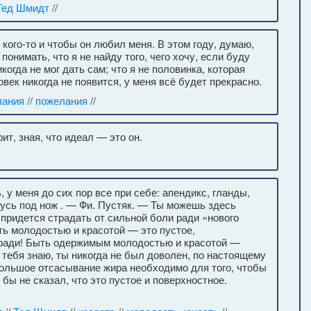
Тед Шмидт
//
 кого-то и чтобы он любил меня. В этом году, думаю,
понимать, что я не найду того, чего хочу, если буду
никогда не мог дать сам; что я не половинка, которая
ек никогда не появится, у меня всё будет прекрасно.
лания
//
пожелания
//
ит, зная, что идеал — это он.
 у меня до сих пор все при себе: апендикс, гланды,
ожусь под нож . — Фи. Пустяк. — Ты можешь здесь
 придется страдать от сильной боли ради «нового
ь молодостью и красотой — это пустое,
а ради! Быть одержимым молодостью и красотой —
я тебя знаю, ты никогда не был доволен, по настоящему
большое отсасывание жира необходимо для того, чтобы
 бы не сказал, что это пустое и поверхностное.