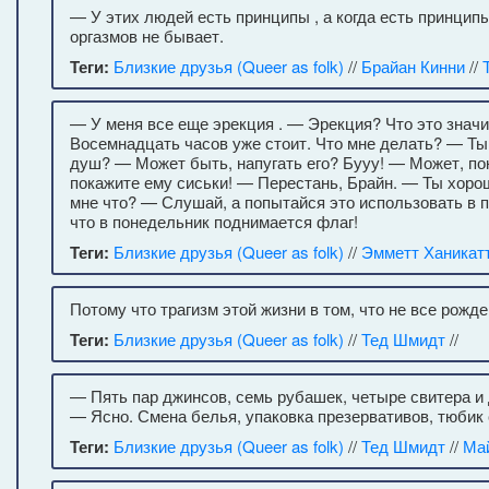
— У этих людей есть принципы , а когда есть принцип
оргазмов не бывает.
Теги:
Близкие друзья (Queer as folk)
//
Брайан Кинни
//
— У меня все еще эрекция . — Эрекция? Что это значит
Восемнадцать часов уже стоит. Что мне делать? — Т
душ? — Может быть, напугать его? Бууу! — Может, пока
покажите ему сиськи! — Перестань, Брайн. — Ты хорош,
мне что? — Слушай, а попытайся это использовать в 
что в понедельник поднимается флаг!
Теги:
Близкие друзья (Queer as folk)
//
Эмметт Ханикат
Потому что трагизм этой жизни в том, что не все рожд
Теги:
Близкие друзья (Queer as folk)
//
Тед Шмидт
//
— Пять пар джинсов, семь рубашек, четыре свитера и
— Ясно. Смена белья, упаковка презервативов, тюбик 
Теги:
Близкие друзья (Queer as folk)
//
Тед Шмидт
//
Ма