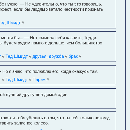
ебе нужно. — Не удивительно, что ты это говоришь.
ифест, если бы людям хватало честности признать
Тед Шмидт
//
могли бы... — Нет смысла себя казнить, Тедди.
 мы будем рядом намного дольше, чем большинство
т
//
Тед Шмидт
//
друзья, дружба
//
брак
//
Но я знаю, что полюблю его, когда окажусь там.
т
//
Тед Шмидт
//
Париж
//
вой лучший друг ушел домой один.
таются тебя убедить в том, что ты гей, только потому,
тавить запасное колесо.