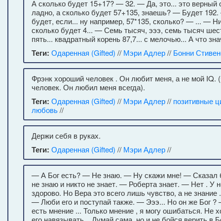
А сколько будет 15+17? — 32. — Да, это... это верный 
ладно, а сколько будет 57+135, знаешь? — Будет 192. 
будет, если... ну например, 57*135, сколько? — ... — Ни
сколько будет 4... — Семь тысяч, эээ, семь тысяч ше
пять... квадратный корень 87,7... с мелочью... А что з
Теги:
Одаренная (Gifted)
//
Мэри Адлер
//
Бонни Стивен
Фрэнк хороший человек . Он любит меня, а не мой IQ.
человек. Он любил меня всегда).
Теги:
Одаренная (Gifted)
//
Мэри Адлер
//
позитивные ц
любовь
//
Держи себя в руках.
Теги:
Одаренная (Gifted)
//
Мэри Адлер
//
— А Бог есть? — Не знаю. — Ну скажи мне! — Сказал б
не знаю и никто не знает. — Роберта знает. — Нет . У н
здорово. Но Вера это всего лишь чувство, а не знание 
— Люби его и поступай также. — Эээ... Но он же Бог ? 
есть мнение ... Только мнение , я могу ошибаться. Не х
его навязывать... Думай сама, но и не бойся верить в Б