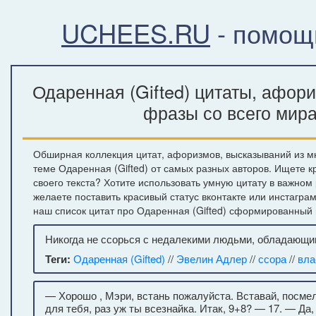
UCHEES.RU
- помощ
Одаренная (Gifted) цитаты, афори
фразы со всего мир
Обширная коллекция цитат, афоризмов, высказываний из м
теме Одаренная (Gifted) от самых разных авторов. Ищете 
своего текста? Хотите использовать умную цитату в важном
желаете поставить красивый статус вконтакте или инстагра
наш список цитат про Одаренная (Gifted) сформированный 
Никогда не ссорься с недалекими людьми, обладающи
Теги:
Одаренная (Gifted)
//
Эвелин Адлер
//
ссора
//
вла
— Хорошо , Мэри, встань пожалуйста. Вставай, посме
для тебя, раз уж ты всезнайка. Итак, 9+8? — 17. — Да,