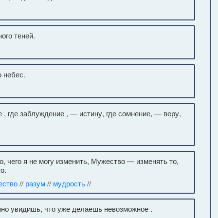
ого теней.
 небес.
 , где заблуждение , — истину, где сомнение, — веру,
, чего я не могу изменить, Мужество — изменять то,
о.
ество
//
разум
//
мудрость
//
пно увидишь, что уже делаешь невозможное .