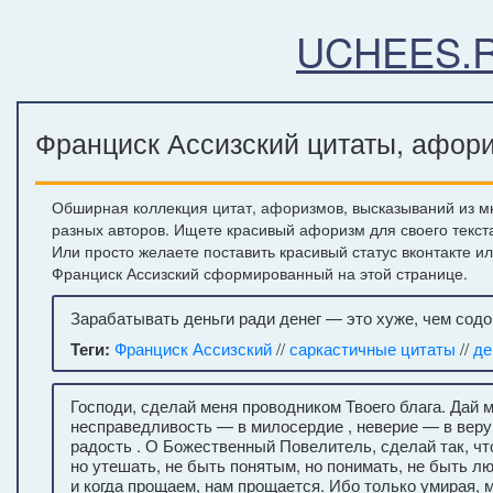
UCHEES.
Франциск Ассизский цитаты, афори
Обширная коллекция цитат, афоризмов, высказываний из мн
разных авторов. Ищете красивый афоризм для своего текст
Или просто желаете поставить красивый статус вконтакте и
Франциск Ассизский сформированный на этой странице.
Зарабатывать деньги ради денег — это хуже, чем содом
Теги:
Франциск Ассизский
//
саркастичные цитаты
//
де
Господи, сделай меня проводником Твоего блага. Дай 
несправедливость — в милосердие , неверие — в веру,
радость . О Божественный Повелитель, сделай так, ч
но утешать, не быть понятым, но понимать, не быть л
и когда прощаем, нам прощается. Ибо только умирая, 