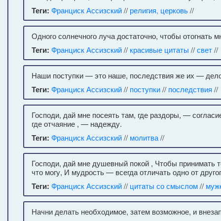
Теги:
Франциск Ассизский
//
религия, церковь
//
Одного солнечного луча достаточно, чтобы отогнать мн
Теги:
Франциск Ассизский
//
красивые цитаты
//
свет
//
Наши поступки — это наше, последствия же их — дело
Теги:
Франциск Ассизский
//
поступки
//
последствия
//
Господи, дай мне посеять там, где раздоры, — согласие
где отчаяние , — надежду.
Теги:
Франциск Ассизский
//
молитва
//
Господи, дай мне душевный покой , Чтобы принимать то
что могу, И мудрость — всегда отличать одно от другог
Теги:
Франциск Ассизский
//
цитаты со смыслом
//
муж
Начни делать необходимое, затем возможное, и внеза