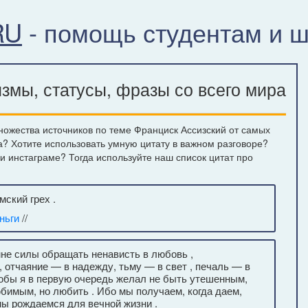
RU
- помощь студентам и 
змы, статусы, фразы со всего мира
ожества источников по теме Франциск Ассизский от самых
а? Хотите использовать умную цитату в важном разговоре?
ли инстаграме? Тогда используйте наш список цитат про
ский грех .
ньги
//
мне силы обращать ненависть в любовь ,
 отчаяние — в надежду, тьму — в свет , печаль — в
тобы я в первую очередь желал не быть утешенным,
юбимым, но любить . Ибо мы получаем, когда даем,
мы рождаемся для вечной жизни .