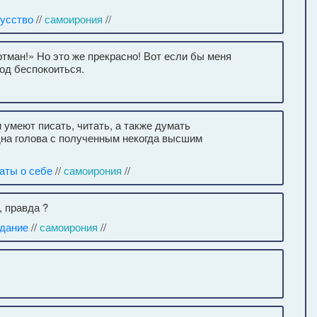
кусство
//
самоирония
//
ртман!» Но это же прекрасно! Вот если бы меня
од беспокоиться.
 умеют писать, читать, а также думать
 одна голова с полученным некогда высшим
аты о себе
//
самоирония
//
 правда ?
дание
//
самоирония
//