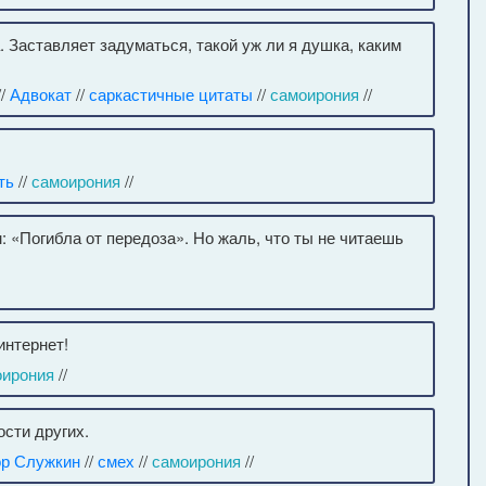
. Заставляет задуматься, такой уж ли я душка, каким
//
Адвокат
//
саркастичные цитаты
//
самоирония
//
ть
//
самоирония
//
: «Погибла от передоза». Но жаль, что ты не читаешь
интернет!
оирония
//
сти других.
ор Служкин
//
смех
//
самоирония
//