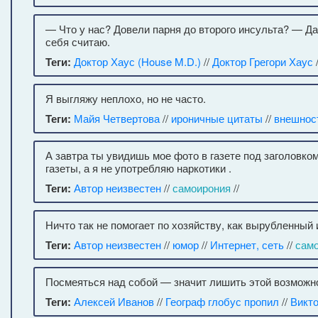
— Что у нас? Довели парня до второго инсульта? — Да
себя считаю.
Теги:
Доктор Хаус (House M.D.)
//
Доктор Грегори Хаус
Я выгляжу неплохо, но не часто.
Теги:
Майя Четвертова
//
ироничные цитаты
//
внешнос
А завтра ты увидишь мое фото в газете под заголовком
газеты, а я не употребляю наркотики .
Теги:
Автор неизвестен
//
самоирония
//
Ничто так не помогает по хозяйству, как вырубленный 
Теги:
Автор неизвестен
//
юмор
//
Интернет, сеть
//
сам
Посмеяться над собой — значит лишить этой возможно
Теги:
Алексей Иванов
//
Географ глобус пропил
//
Викт