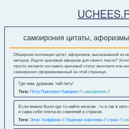
UCHEES.
самоирония цитаты, афоризмы,
Обширная коллекция цитат, афоризмов, высказываний из м
авторов. Ищете красивый афоризм для своего текста? Хоти
просто желаете поставить красивый статус вконтакте или и
самоирония сформированный на этой странице.
Где нам, дуракам, чай пить!
Теги:
Петр Павлович Каверин
//
самоирония
//
Если можно было где-то найти негатив , то я так в нег
я сама себе плела из сомнений и страхов.
Теги:
Элис Хоффман
//
Ледяная королева
//
страх
//
са