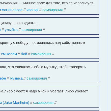
амоирония — минное поле для того, кто ее использует.
и магия слова
//
ирония
//
самоирония
//
цинирующего идиота...
ы
//
улыбка
//
самоирония
//
ь скромную победу, посмеявшись над собственным
о смыслом
//
бой
//
самоирония
//
понял, что слишком люблю музыку, чтобы засорять
себе
//
музыка
//
самоирония
//
на либо смеётся надо мной и убегает, либо убегает
 (Jake Manheim)
//
самоирония
//