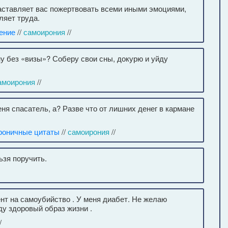
заставляет вас пожертвовать всеми иными эмоциями,
ляет труда.
ение
//
самоирония
//
ну без «визы»? Соберу свои сны, докурю и уйду
амоирония
//
еня спасатель, а? Разве что от лишних денег в кармане
роничные цитаты
//
самоирония
//
ьзя поручить.
ент на самоубийство . У меня диабет. Не желаю
ду здоровый образ жизни .
/