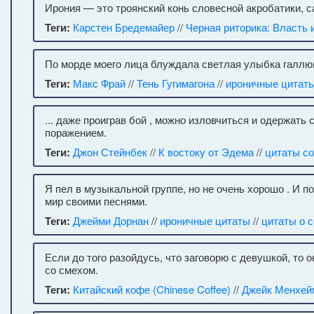
Ирония — это троянский конь словесной акробатики, с
Теги:
Карстен Бредемайер
//
Черная риторика: Власть 
По морде моего лица блуждала светлая улыбка галлю
Теги:
Макс Фрай
//
Тень Гугимагона
//
ироничные цитат
... даже проиграв бой , можно изловчиться и одержат
поражением.
Теги:
Джон Стейнбек
//
К востоку от Эдема
//
цитаты с
Я пел в музыкальной группе, но не очень хорошо . И 
мир своими песнями.
Теги:
Джейми Дорнан
//
ироничные цитаты
//
цитаты о 
Если до того разойдусь, что заговорю с девушкой, то о
со смехом.
Теги:
Китайский кофе (Chinese Coffee)
//
Джейк Менхейм