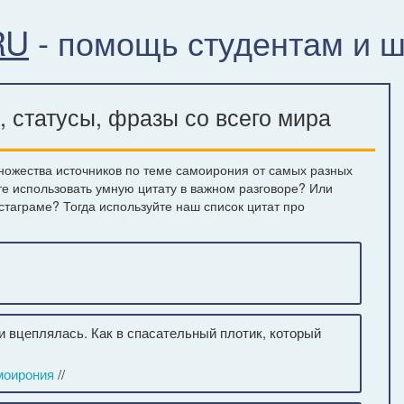
RU
- помощь студентам и 
 статусы, фразы со всего мира
ножества источников по теме самоирония от самых разных
те использовать умную цитату в важном разговоре? Или
нстаграме? Тогда используйте наш список цитат про
о и вцеплялась. Как в спасательный плотик, который
моирония
//