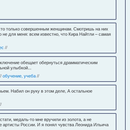
есто только совершенным женщинам. Смотришь на них
 не для меня: всем известно, что Кира Найтли – самая
ес
//
риключение обещает обернуться драмматическим
ьной улыбкой...
//
обучение, учеба
//
ьем. Набил он руку в этом деле, А остальное
/
тати, медаль-то мне вручили из золота, а не
е артисты России. И я понял чувства Леонида Ильича