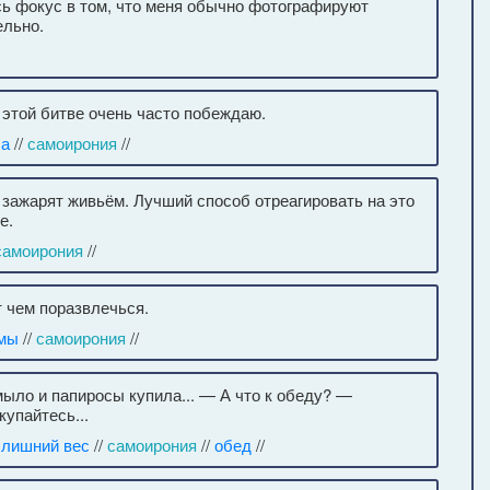
сь фокус в том, что меня обычно фотографируют
ельно.
в этой битве очень часто побеждаю.
ба
//
самоирония
//
 зажарят живьём. Лучший способ отреагировать на это
е.
самоирония
//
т чем поразвлечься.
змы
//
самоирония
//
ыло и папиросы купила... — А что к обеду? —
купайтесь...
 лишний вес
//
самоирония
//
обед
//