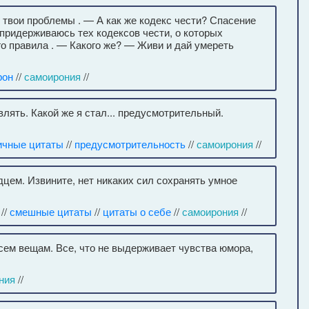
 твои проблемы . — А как же кодекс чести? Спасение
придерживаюсь тех кодексов чести, о которых
го правила . — Какого же? — Живи и дай умереть
рон
//
самоирония
//
влять. Какой же я стал... предусмотрительный.
ичные цитаты
//
предусмотрительность
//
самоирония
//
цем. Извините, нет никаких сил сохранять умное
//
смешные цитаты
//
цитаты о себе
//
самоирония
//
ем вещам. Все, что не выдерживает чувства юмора,
ния
//