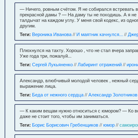
— Ничего, ровным счётом. Я не собирался встревать в
прекрасной дамы ? — На даму ты не походишь. А я не 
талдычат на каждом углу. У меня свой кодекс, из одно
другим.
Теги:
Вероника Иванова
//
И маятник качнулся...
//
Дже
Плюхнулся на тахту. Хорошо , что не стал вчера запра
Уже года три, пожалуй...
Теги:
Сергей Лукьяненко
//
Лабиринт отражений
//
ирон
Александр, влюбчивый молодой человек , нежный серд
выражение лица.
Теги:
Беда от нежного сердца
//
Александр Золотников
— К каким вещам нужно относиться с юмором? — Ко вс
даже не стоит того, чтобы им заниматься.
Теги:
Борис Борисович Гребенщиков
//
юмор
//
самоиро