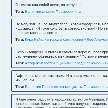
От смеха над собой легче, но не лучше.
Теги:
Валентин Домиль
//
самоирония
//
Не могу жить в Лос-Анджелесе. В этом городе есть м
и думаешь: «Я тоже хочу быть совершенством!» Но это
ленивая корова на свете.
Теги:
Кира Найтли
//
город
//
самоирония
//
Лос-Анджел
Сезон изощренных пыток в самом разгаре! И новое п
растяжением сфинктера, ментальным ***ством и печал
Теги:
Автор неизвестен
//
цинизм
//
бред
//
самоирония
Гафт очень многих изметелил И в эпиграммах съел жив
мы набьем.
Теги:
Валентин Гафт
//
смешные цитаты
//
самоирония
/
Я был очень рад стать народным артистом Чувашии. Кс
из консервных банок, какие обычно получают народны
Брежнева, который очень любил получать награды…