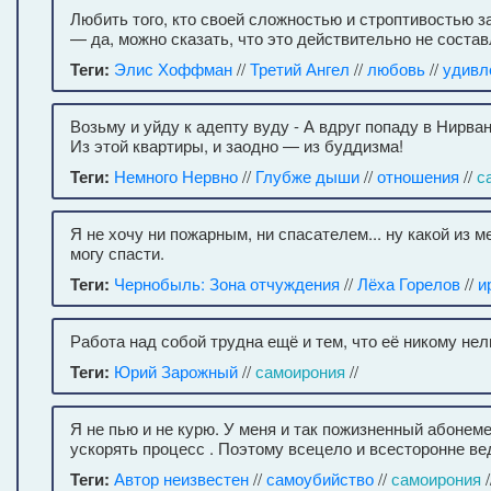
Любить того, кто своей сложностью и строптивостью 
— да, можно сказать, что это действительно не состав
Теги:
Элис Хоффман
//
Третий Ангел
//
любовь
//
удивл
Возьму и уйду к адепту вуду - А вдруг попаду в Нирва
Из этой квартиры, и заодно — из буддизма!
Теги:
Немного Нервно
//
Глубже дыши
//
отношения
//
с
Я не хочу ни пожарным, ни спасателем... ну какой из м
могу спасти.
Теги:
Чернобыль: Зона отчуждения
//
Лёха Горелов
//
и
Работа над собой трудна ещё и тем, что её никому нел
Теги:
Юрий Зарожный
//
самоирония
//
Я не пью и не курю. У меня и так пожизненный абонем
ускорять процесс . Поэтому всецело и всесторонне ве
Теги:
Автор неизвестен
//
самоубийство
//
самоирония
/