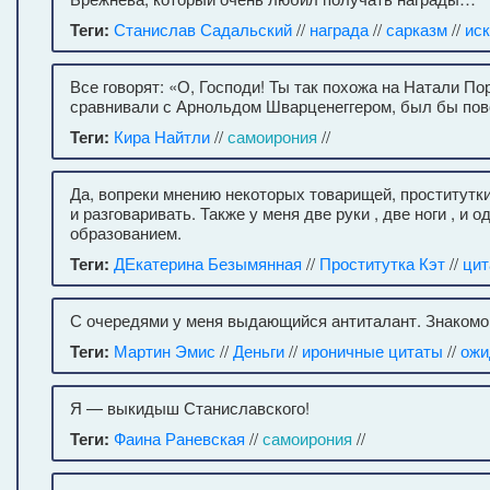
Теги:
Станислав Садальский
//
награда
//
сарказм
//
ис
Все говорят: «О, Господи! Ты так похожа на Натали По
сравнивали с Арнольдом Шварценеггером, был бы пов
Теги:
Кира Найтли
//
самоирония
//
Да, вопреки мнению некоторых товарищей, проститутки
и разговаривать. Также у меня две руки , две ноги , и
образованием.
Теги:
ДЕкатерина Безымянная
//
Проститутка Кэт
//
цит
С очередями у меня выдающийся антиталант. Знакомо,
Теги:
Мартин Эмис
//
Деньги
//
ироничные цитаты
//
ожи
Я — выкидыш Станиславского!
Теги:
Фаина Раневская
//
самоирония
//