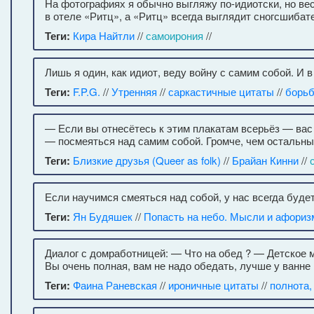
На фотографиях я обычно выгляжу по-идиотски, но ве
в отеле «Ритц», а «Ритц» всегда выглядит сногсшибат
Теги:
Кира Найтли
//
самоирония
//
Лишь я один, как идиот, веду войну с самим собой. И 
Теги:
F.P.G.
//
Утренняя
//
саркастичные цитаты
//
борь
— Если вы отнесётесь к этим плакатам всерьёз — вас
— посмеяться над самим собой. Громче, чем остальны
Теги:
Близкие друзья (Queer as folk)
//
Брайан Кинни
//
Если научимся смеяться над собой, у нас всегда буде
Теги:
Ян Будяшек
//
Попасть на небо. Мысли и афори
Диалог с домработницей: — Что на обед ? — Детское м
Вы очень полная, вам не надо обедать, лучше у ванне 
Теги:
Фаина Раневская
//
ироничные цитаты
//
полнота,