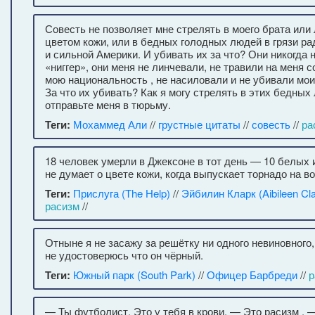
Совесть не позволяет мне стрелять в моего брата или
цветом кожи, или в бедных голодных людей в грязи р
и сильной Америки. И убивать их за что? Они никогда 
«ниггер», они меня не линчевали, не травили на меня с
мою национальность , не насиловали и не убивали моих
За что их убивать? Как я могу стрелять в этих бедны
отправьте меня в тюрьму.
Теги:
Мохаммед Али
//
грустные цитаты
//
совесть
//
ра
18 человек умерли в Джексоне в тот день — 10 белых и
не думает о цвете кожи, когда выпускает торнадо на в
Теги:
Прислуга (The Help)
//
Эйбилин Кларк (Aibileen Cla
расизм
//
Отныне я не засажу за решётку ни одного невиновного,
не удостоверюсь что он чёрный.
Теги:
Южный парк (South Park)
//
Офицер Барбреди
//
р
— Ты футболист. Это у тебя в крови. — Это расизм .