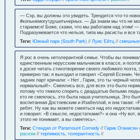
— Сэр, вы должны это увидеть. Трендится что-то ново
#копынемогутдушитьчерных. — Да знаем мы что не мо
стараемся! Боже, скажи, что мы работаем над этим! — 
Подразумевается что нельзя, типа мы расисты и все т
Теги:
Южный парк (South Park)
//
Луис Ейтц
//
смешные
Я рос в очень нетолерантной семье. Чтобы вы понимал
единственным нерусским мальчиком в классе, и поэтом
к доске читать стихотворение своего любимого поэта,
примерно так: я выходил и говорил «Сергей Есенин. Че
задних парт кричали: « Нет , Гарик, это ты черный чел
нормальный!». Смеялись все, для всех это было нормо
потому что тяжело спорить с двадцатью белыми людь
кто не смеялась, это была наша учительница. Это был
воспитанная Достоевским и Изабеллой, и она такая: «Р
ребят. Ну как вы можете смеяться над его недостатка
и говорил: «В смысле, недостатками?» и она «Ну вот, 
этого не понимает, а вы смеетесь».
Теги:
Стендап от Paramount Comedy
//
Гарик Оганисян
расизм
//
терпимость, толерантность
//