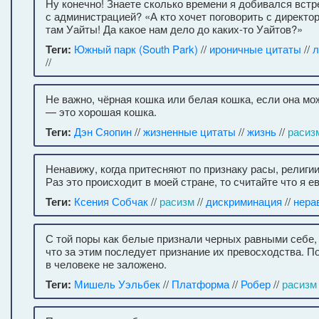
Ну конечно! Знаете сколько времени я добивался встр
с администрацией? «А кто хочет поговорить с директор
там Уайты! Да какое нам дело до каких-то Уайтов?»
Теги:
Южный парк (South Park)
//
ироничные цитаты
//
л
//
Не важно, чёрная кошка или белая кошка, если она м
— это хорошая кошка.
Теги:
Дэн Сяопин
//
жизненные цитаты
//
жизнь
//
расиз
Ненавижу, когда притесняют по признаку расы, религии
Раз это происходит в моей стране, то считайте что я ев
Теги:
Ксения Собчак
//
расизм
//
дискриминация
//
нера
С той поры как белые признали черных равными себе,
что за этим последует признание их превосходства. П
в человеке не заложено.
Теги:
Мишель Уэльбек
//
Платформа
//
Робер
//
расизм