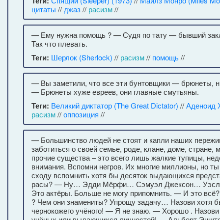
Теги:
Спящий (Sleeper) (1973)
//
Майлз Монро (Miles Mo
цитаты
//
джаз
//
расизм
//
— Ему нужна помощь ? — Судя по тату — бывший зак
Так что плевать.
Теги:
Шерлок (Sherlock)
//
расизм
//
помощь
//
— Вы заметили, что все эти бунтовщики — брюнеты, н
— Брюнеты хуже евреев, они главные смутьяны.
Теги:
Великий диктатор (The Great Dictator)
//
Аденоид 
расизм
//
оппозиция
//
— Большинство людей не стоят и капли наших переж
заботиться о своей семье, роде, клане, доме, стране, м
прочие существа – это всего лишь жалкие тупицы, не
внимания. Вспомни негров. Их многие миллионы, но ты
сходу вспомнить хотя бы десяток выдающихся предст
расы? — Ну… Эдди Мёрфи… Сэмуэл Джексон… Уэсл
Это актёры. Больше не могу припомнить. — И это всё?
? Чем они знамениты? Упрощу задачу… Назови хотя б
чернокожего учёного! — Я не знаю. — Хорошо . Назови
учёных или выдающихся личностей! — Альберт Энште