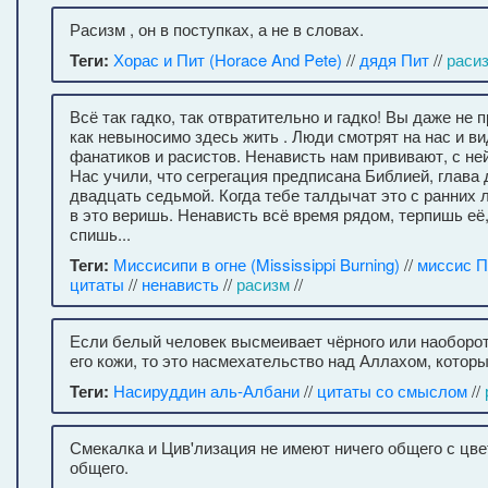
Расизм , он в поступках, а не в словах.
Теги:
Хорас и Пит (Horace And Pete)
//
дядя Пит
//
раси
Всё так гадко, так отвратительно и гадко! Вы даже не 
как невыносимо здесь жить . Люди смотрят на нас и ви
фанатиков и расистов. Ненависть нам прививают, с не
Нас учили, что сегрегация предписана Библией, глава 
двадцать седьмой. Когда тебе талдычат это с ранних л
в это веришь. Ненависть всё время рядом, терпишь е
спишь...
Теги:
Миссисипи в огне (Mississippi Burning)
//
миссис 
цитаты
//
ненависть
//
расизм
//
Если белый человек высмеивает чёрного или наоборот
его кожи, то это насмехательство над Аллахом, которы
Теги:
Насируддин аль-Албани
//
цитаты со смыслом
//
Смекалка и Цив'лизация не имеют ничего общего с цвет
общего.