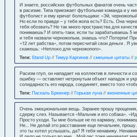
И знаете, российских футбольных фанатов очень час
в расизме. Типа приезжает футбольная команда и у ни
футболист и ему кричат болельщики: «Эй, черножопый
Но если по правде – у тебя жопа есть? Есть. Она черн
тебя обозвать? Не так много пространства для качеств
понимаешь? И опять-таки, если ты зарабатываешь 5 м
и тебя назвали черножопым, знаешь что? Потерпи! Пр
«12 лет рабства», потом пересчитай свои деньги . Я ув
скажешь: «Неплохо для черножопого».
Теги:
Stand Up
//
Тимур Каргинов
//
смешные цитаты
//
Расизм глуп, он нападает на коллектив в личности и 
ошибку — оставляет нетронутым объект нападок и ук
солидарность его народа, соединяет, вместо того чтоб
Теги:
Паскаль Брюкнер
//
Горькая луна
//
жизненные ци
Очень эмоциональная вещь. Заранее прошу прощения, 
сдержу слез. Называется «Мальчик и его собака». «Ид
Просто уходи. Ты мне больше не по карману, понимае
Не... Не делай это расставание еще печальнее, прошу
это ты хотел услышать, да? Я тебя ненавижу. Ненавиж
И дело не только во мне... Мой пес тоже ненавидит ме