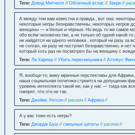
Теги:
Дэвид Митчелл
//
Облачный атлас
//
Закри
//
рас
А между тем вам известна и правда , вот она: некоторы
некоторые негры безнравственны, некоторых негров д
женщины — и белые и чёрные. Но ведь то же самое мо
обо всём человечестве, а не только об одной какой-то 
не найдётся ни одного человека , который ни разу за 
не солгал, ни разу не поступил безнравственно, и нет 
который хоть раз не посмотрел бы на женщину с вожд
Теги:
Ли Харпер
//
Убить пересмешника
//
Аттикус Фин
Я, вообще-то, вижу мрачные перспективы для Африки,
наша социальная политика строится на допущении факт
уровень интеллекта такой же, как у нас — тогда как в
говорят, что это не так.
Теги:
Джеймс Уотсон
//
расизм
//
Африка
//
А у вас тоже есть негры?
Теги:
Джордж Буш
//
смешные цитаты
//
расизм
//