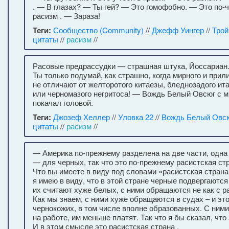
. — В глазах? — Ты гей? — Это гомофобно. — Это по-
расизм . — Зараза!
Теги:
Сообщество (Community)
//
Джефф Уингер
//
Трой
цитаты
//
расизм
//
Расовые предрассудки — страшная штука, Йоссариан
Ты только подумай, как страшно, когда мирного и прил
не отличают от желторотого китаезы, бледнозадого и
или черномазого негритоса! — Вождь Белый Овсюг с 
покачал головой.
Теги:
Джозеф Хеллер
//
Уловка 22
//
Вождь Белый Овс
цитаты
//
расизм
//
— Америка по-прежнему разделена на две части, одна
— для черных, так что это по-прежнему расистская ст
Что вы имеете в виду под словами «расистская стран
я имею в виду, что в этой стране черные подвергаютс
их считают хуже белых, с ними обращаются не как с р
Как мы знаем, с ними хуже обращаются в судах – и это
чернокожих, в том числе вполне образованных. С ним
на работе, им меньше платят. Так что я бы сказал, что 
И в этом смысле это расистская страна .