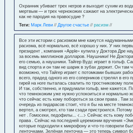
Охранник убивает трех негров и выходит сухим из вод
мертвым — и трех чернокожих сажают на электрический
как не пародия на правосудие ?
Теги:
Марк Леви
//
Другое счастье
//
расизм
//
Все эти истории с расизмом мне кажутся надуманными.
расизма, всё нормально, всё хорошо у них. У них пер
президент , компания «Apple» купила у Доктора Дре н
за восемь миллионов долларов. Наушники! Не Доктора
его семью, а наушники. Тайгер Вудс играет в гольф. 
вид спорта и он там не шарик в зубах держит. Он там 
возможно, что Тайгер играет с потомками бывших раб
всего, прадед одного из его соперников стрелял в его п
гирей на ноге пыталась свалить по тростниковому полю
И так, собственно, и придумали гольф, мне кажется. 
что темнокожим уже нужно успокоиться и нормально жи
что сейчас есть кому побороться за свои права . Там 
очередь из пидарасов стоит, что я бы на месте темно
вертел, а смотрел, кто там сзади пристроился. Потому 
нет . Гомосеки, педофилы... <...> Сейчас есть кому по
права . Сейчас на последней церемонии вручения «Эм
которые подходили к микрофону и что-то говорили бы
ленточками. Зелёная ленточка — это теперь символ б