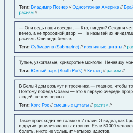
Теги:
Владимир Познер
//
Одноэтажная Америка
//
Бра
расизм
//
— Они ведь наши соседи . — Кто, ниндзи? Сегодня чет
вечер, а не проходной двор. — Не называй их ниндзям
расизм . Они ведь белые.
Теги:
Субмарина (Submarine)
//
ироничные цитаты
//
ра
Тупые, узкоглазые, криворотые монголы. Ненавизу мон
Теги:
Южный парк (South Park)
//
Китаец
//
расизм
//
В Белый дом возьмут и троечника — главное, чтобы т
Поэтому победа Обамы — это в первую очередь прог
людей, не для черных.
Теги:
Крис Рок
//
смешные цитаты
//
расизм
//
Такое происходит не только в Италии. Я видел, как б
в других цивилизованных странах. Если 50 000 челове
болеть, никто не услышит четырех идиотов.