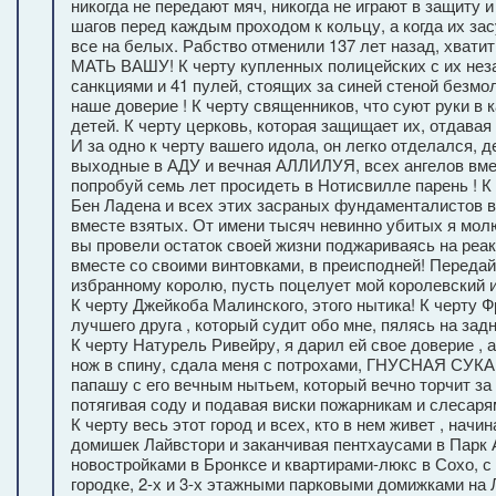
никогда не передают мяч, никогда не играют в защиту 
шагов перед каждым проходом к кольцу, а когда их зас
все на белых. Рабство отменили 137 лет назад, хватит
МАТЬ ВАШУ! К черту купленных полицейских с их не
санкциями и 41 пулей, стоящих за синей стеной безмо
наше доверие ! К черту священников, что суют руки в
детей. К черту церковь, которая защищает их, отдавая 
И за одно к черту вашего идола, он легко отделался, д
выходные в АДУ и вечная АЛЛИЛУЯ, всех ангелов вме
попробуй семь лет просидеть в Нотисвилле парень ! К
Бен Ладена и всех этих засраных фундаменталистов в
вместе взятых. От имени тысяч невинно убитых я мол
вы провели остаток своей жизни поджариваясь на реа
вместе со своими винтовками, в преисподней! Переда
избранному королю, пусть поцелует мой королевский 
К черту Джейкоба Малинского, этого нытика! К черту Ф
лучшего друга , который судит обо мне, пялясь на задн
К черту Натурель Ривейру, я дарил ей свое доверие , 
нож в спину, сдала меня с потрохами, ГНУСНАЯ СУКА!
папашу с его вечным нытьем, который вечно торчит за 
потягивая соду и подавая виски пожарникам и слесаря
К черту весь этот город и всех, кто в нем живет , начи
домишек Лайвстори и заканчивая пентхаусами в Парк 
новостройками в Бронксе и квартирами-люкс в Сохо, 
городке, 2-х и 3-х этажными парковыми домижками на 