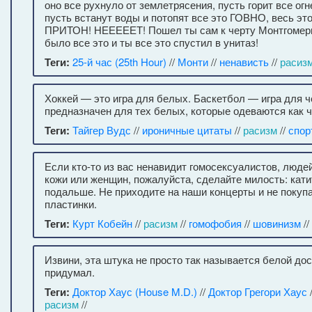
оно все рухнуло от землетрясения, пусть горит все ог
пусть встанут воды и потопят все это ГОВНО, весь эт
ПРИТОН! НЕЕЕЕЕТ! Пошел ты сам к черту Монтгомери
было все это и ты все это спустил в унитаз!
Теги:
25-й час (25th Hour)
//
Монти
//
ненависть
//
расиз
Хоккей — это игра для белых. Баскетбол — игра для ч
предназначен для тех белых, которые одеваются как 
Теги:
Тайгер Вудс
//
ироничные цитаты
//
расизм
//
спор
Если кто-то из вас ненавидит гомосексуалистов, люде
кожи или женщин, пожалуйста, сделайте милость: кат
подальше. Не приходите на наши концерты и не покуп
пластинки.
Теги:
Курт Кобейн
//
расизм
//
гомофобия
//
шовинизм
//
Извини, эта штука не просто так называется белой доск
придумал.
Теги:
Доктор Хаус (House M.D.)
//
Доктор Грегори Хаус
расизм
//