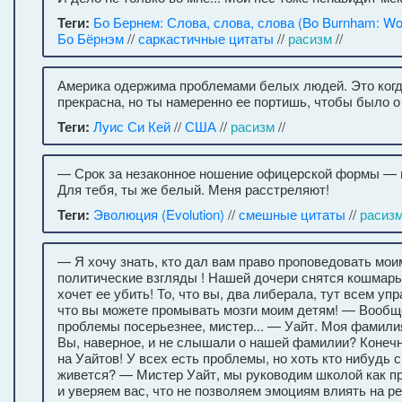
Теги:
Бо Бернем: Слова, слова, слова (Bo Burnham: Wo
Бо Бёрнэм
//
саркастичные цитаты
//
расизм
//
Америка одержима проблемами белых людей. Это когд
прекрасна, но ты намеренно ее портишь, чтобы было о
Теги:
Луис Си Кей
//
США
//
расизм
//
— Срок за незаконное ношение офицерской формы — 
Для тебя, ты же белый. Меня расстреляют!
Теги:
Эволюция (Evolution)
//
смешные цитаты
//
расиз
— Я хочу знать, кто дал вам право проповедовать мо
политические взгляды ! Нашей дочери снятся кошмары
хочет ее убить! То, что вы, два либерала, тут всем упр
что вы можете промывать мозги моим детям! — Вообще
проблемы посерьезнее, мистер... — Уайт. Моя фамилия
Вы, наверное, и не слышали о нашей фамилии? Конечн
на Уайтов! У всех есть проблемы, но хоть кто нибудь 
живется? — Мистер Уайт, мы руководим школой как 
и уверяем вас, что не позволяем эмоциям влиять на р