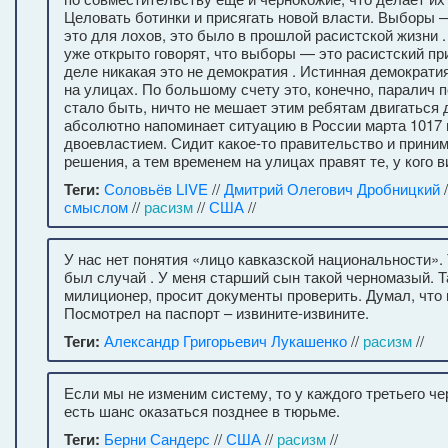
Целовать ботинки и присягать новой власти. Выборы —
это для лохов, это было в прошлой расистской жизни 
уже открыто говорят, что выборы — это расистский пр
деле никакая это не демократия . Истинная демократия
на улицах. По большому счету это, конечно, паралич 
стало быть, ничто не мешает этим ребятам двигаться
абсолютно напоминает ситуацию в России марта 1017
двоевластием. Сидит какое-то правительство и приним
решения, а тем временем на улицах правят те, у кого в
Теги:
Соловьёв LIVE
//
Дмитрий Олегович Дробницкий
/
смыслом
//
расизм
//
США
//
У нас нет понятия «лицо кавказской национальности»
был случай . У меня старший сын такой черномазый. Т
милиционер, просит документы проверить. Думал, что 
Посмотрел на паспорт – извините-извините.
Теги:
Александр Григорьевич Лукашенко
//
расизм
//
Если мы не изменим систему, то у каждого третьего ч
есть шанс оказаться позднее в тюрьме.
Теги:
Берни Сандерс
//
США
//
расизм
//