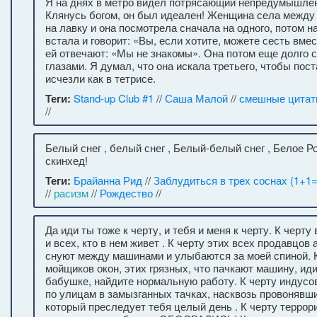
Я на днях в метро видел потрясающий непредумышлен
Клянусь богом, он был идеален! Женщина села между
на лавку и она посмотрела сначала на одного, потом на
встала и говорит: «Вы, если хотите, можете сесть вмес
ей отвечают: «Мы не знакомы». Она потом еще долго 
глазами. Я думал, что она искала третьего, чтобы пост
исчезли как в тетрисе.
Теги:
Stand-up Club #1
//
Саша Малой
//
смешные цита
//
Белый снег , белый снег , Белый-белый снег , Белое 
скинхед!
Теги:
Брайанна Рид
//
Заблудиться в трех соснах (1+1=
//
расизм
//
Рождество
//
Да иди ты тоже к черту, и тебя и меня к черту. К черту 
и всех, кто в нем живет . К черту этих всех продавцов 
снуют между машинами и улыбаются за моей спиной. К
мойщиков окон, этих грязных, что пачкают машину, иди
бабушке, найдите нормальную работу. К черту индусо
по улицам в замызганных тачках, насквозь провонявш
который преследует тебя целый день . К черту террор