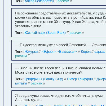
Теги:
Автор неизвестен
//
расизм
//
На основании представленных доказательств, у суда н
кроме как обязать вас поместить в рот яйца мистера 
увлажнять их не менее 30 секунд. У вас 24 часа, что
указанные яйца .
Теги:
Южный парк (South Park)
//
расизм
//
— Ты достал меня уже со своей Эфиопией! — Эфиопия
Теги:
Жмурки
//
«Эфиоп» «Баклажан»
//
Корон
//
саркас
расизм
//
— Знаешь, после твоей песни я возненавидел белых 
Может, тебе спеть ещё шесть куплетов?
Теги:
Гриффины (Family Guy)
//
Питер Гриффин
//
Джер
цитаты
//
расизм
//
Я всегда чувствовал, что для того чтобы играть джаз 
А я лишь мулат.