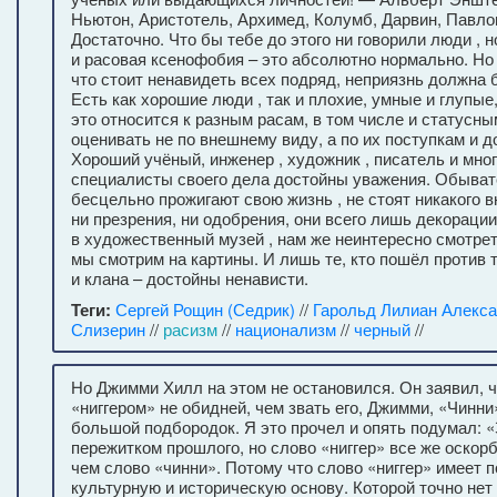
Ньютон, Аристотель, Архимед, Колумб, Дарвин, Павл
Достаточно. Что бы тебе до этого ни говорили люди , 
и расовая ксенофобия – это абсолютно нормально. Но 
что стоит ненавидеть всех подряд, неприязнь должна
Есть как хорошие люди , так и плохие, умные и глупые,
это относится к разным расам, в том числе и статусн
оценивать не по внешнему виду, а по их поступкам и 
Хороший учёный, инженер , художник , писатель и мног
специалисты своего дела достойны уважения. Обыват
бесцельно прожигают свою жизнь , не стоят никакого в
ни презрения, ни одобрения, они всего лишь декораци
в художественный музей , нам же неинтересно смотрет
мы смотрим на картины. И лишь те, кто пошёл против т
и клана – достойны ненависти.
Теги:
Сергей Рощин (Седрик)
//
Гарольд Лилиан Алекса
Слизерин
//
расизм
//
национализм
//
черный
//
Но Джимми Хилл на этом не остановился. Он заявил, ч
«ниггером» не обидней, чем звать его, Джимми, «Чинни»
большой подбородок. Я это прочел и опять подумал: 
пережитком прошлого, но слово «ниггер» все же оскор
чем слово «чинни». Потому что слово «ниггер» имеет 
культурную и историческую основу. Которой точно нет 