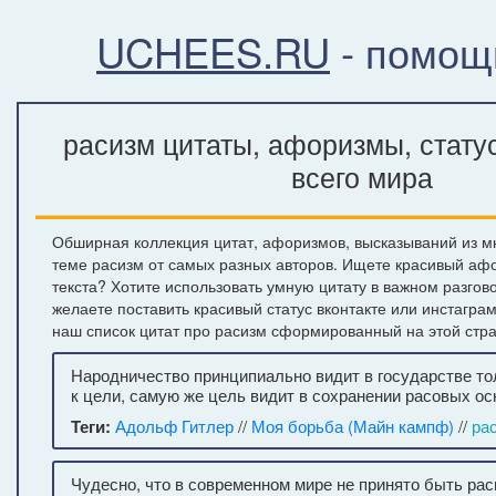
UCHEES.RU
- помощ
расизм цитаты, афоризмы, стату
всего мира
Обширная коллекция цитат, афоризмов, высказываний из м
теме расизм от самых разных авторов. Ищете красивый аф
текста? Хотите использовать умную цитату в важном разгов
желаете поставить красивый статус вконтакте или инстагра
наш список цитат про расизм сформированный на этой стр
Народничество принципиально видит в государстве то
к цели, самую же цель видит в сохранении расовых ос
Теги:
Адольф Гитлер
//
Моя борьба (Майн кампф)
//
ра
Чудесно, что в современном мире не принято быть рас