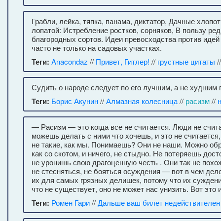
Грабли, лейка, тяпка, панама, диктатор, Дачные хлопо
лопатой: Истребление ростков, сорняков, В пользу ре
благородных сортов. Идеи превосходства против идей
часто не только на садовых участках.
Теги:
Anacondaz
//
Привет, Гитлер!
//
грустные цитаты
/
Судить о народе следует по его лучшим, а не худшим
Теги:
Борис Акунин
//
Алмазная колесница
//
расизм
//
— Расизм — это когда все не считается. Люди не счит
можешь делать с ними что хочешь, и это не считается,
не такие, как мы. Понимаешь? Они не наши. Можно об
как со скотом, и ничего, не стыдно. Не потеряешь дост
не уронишь свою драгоценную честь . Они так не похож
не стесняться, не бояться осуждения — вот в чем дел
их для самых грязных делишек, потому что их суждени
что не существует, оно не может нас унизить. Вот это и
Теги:
Ромен Гари
//
Дальше ваш билет недействителен