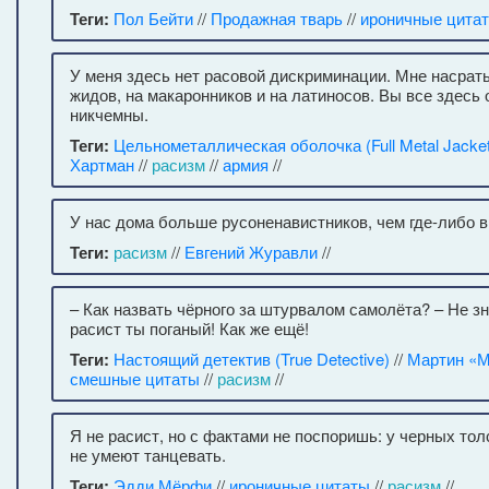
Теги:
Пол Бейти
//
Продажная тварь
//
ироничные цита
У меня здесь нет расовой дискриминации. Мне насрат
жидов, на макаронников и на латиносов. Вы все здесь
никчемны.
Теги:
Цельнометаллическая оболочка (Full Metal Jacket
Хартман
//
расизм
//
армия
//
У нас дома больше русоненавистников, чем где-либо в
Теги:
расизм
//
Евгений Журавли
//
– Как назвать чёрного за штурвалом самолёта? – Не зн
расист ты поганый! Как же ещё!
Теги:
Настоящий детектив (True Detective)
//
Мартин «М
смешные цитаты
//
расизм
//
Я не расист, но с фактами не поспоришь: у черных тол
не умеют танцевать.
Теги:
Эдди Мёрфи
//
ироничные цитаты
//
расизм
//