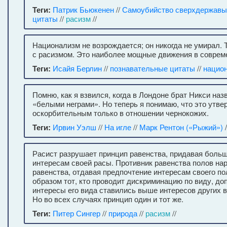
Теги:
Патрик Бьюкенен
//
Самоубийство сверхдержавы
цитаты
//
расизм
//
Национализм не возрождается; он никогда не умирал. 
с расизмом. Это наиболее мощные движения в соврем
Теги:
Исайя Берлин
//
познавательные цитаты
//
нацио
Помню, как я взвился, когда в Лондоне брат Никси на
«белыми неграми». Но теперь я понимаю, что это утв
оскорбительным только в отношении чернокожих.
Теги:
Ирвин Уэлш
//
На игле
//
Марк Рентон («Рыжий»)
/
Расист разрушает принцип равенства, придавая боль
интересам своей расы. Противник равенства полов на
равенства, отдавая предпочтение интересам своего п
образом тот, кто проводит дискриминацию по виду, до
интересы его вида ставились выше интересов других в
Но во всех случаях принцип один и тот же.
Теги:
Питер Сингер
//
природа
//
расизм
//