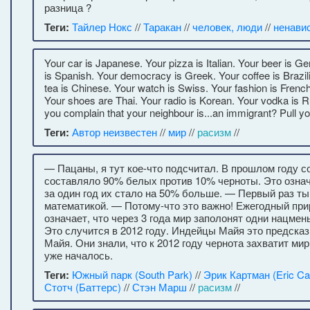
разница ?
Теги:
Тайлер Нокс
//
Таракан
//
человек, люди
//
ненави
Your car is Japanese. Your pizza is Italian. Your beer is G
is Spanish. Your democracy is Greek. Your coffee is Brazil
tea is Chinese. Your watch is Swiss. Your fashion is French.
Your shoes are Thai. Your radio is Korean. Your vodka is 
you complain that your neighbour is...an immigrant? Pull you
Теги:
Автор неизвестен
//
мир
//
расизм
//
— Пацаны, я тут кое-что подсчитал. В прошлом году 
составляло 90% белых против 10% черноты. Это означа
за один год их стало на 50% больше. — Первый раз ты
математикой. — Потому-что это важно! Ежегодный при
означает, что через 3 года мир заполонят одни нацмен
Это случится в 2012 году. Индейцы Майя это предска
Майя. Они знали, что к 2012 году чернота захватит мир
уже началось.
Теги:
Южный парк (South Park)
//
Эрик Картман (Eric Ca
Стотч (Баттерс)
//
Стэн Марш
//
расизм
//