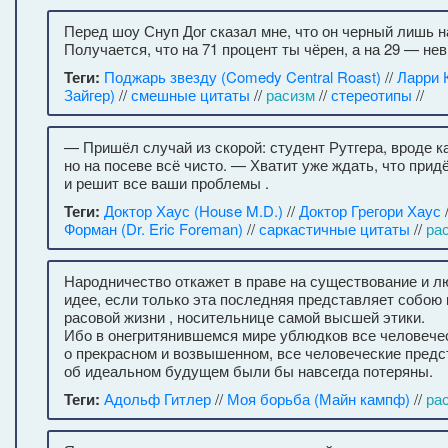
Перед шоу Снуп Дог сказал мне, что он черный лишь н
Получается, что на 71 процент ты чёрен, а на 29 — не
Теги:
Поджарь звезду (Comedy Central Roast)
//
Ларри 
Зайгер)
//
смешные цитаты
//
расизм
//
стереотипы
//
— Пришёл случай из скорой: студент Рутгера, вроде ка
но на посеве всё чисто. — Хватит уже ждать, что прид
и решит все ваши проблемы .
Теги:
Доктор Хаус (House M.D.)
//
Доктор Грегори Хаус
Форман (Dr. Eric Foreman)
//
саркастичные цитаты
//
ра
Народничество откажет в праве на существование и л
идее, если только эта последняя представляет собою 
расовой жизни , носительнице самой высшей этики.
Ибо в онегритянившемся мире ублюдков все человече
о прекрасном и возвышенном, все человеческие пред
об идеальном будущем были бы навсегда потеряны.
Теги:
Адольф Гитлер
//
Моя борьба (Майн кампф)
//
ра