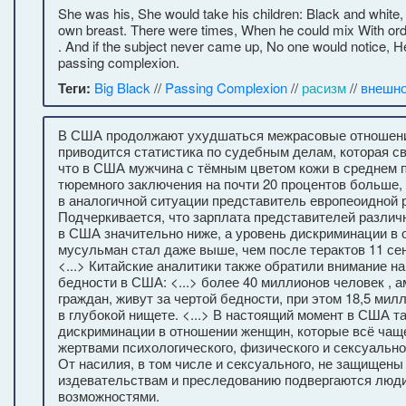
She was his, She would take his children: Black and white, 
own breast. There were times, When he could mix With or
. And if the subject never came up, No one would notice, H
passing complexion.
Теги:
Big Black
//
Passing Complexion
//
расизм
//
внешно
В США продолжают ухудшаться межрасовые отношения 
приводится статистика по судебным делам, которая с
что в США мужчина с тёмным цветом кожи в среднем 
тюремного заключения на почти 20 процентов больше,
в аналогичной ситуации представитель европеоидной р
Подчеркивается, что зарплата представителей разли
в США значительно ниже, а уровень дискриминации в
мусульман стал даже выше, чем после терактов 11 сен
<...> Китайские аналитики также обратили внимание н
бедности в США: <...> более 40 миллионов человек , 
граждан, живут за чертой бедности, при этом 18,5 ми
в глубокой нищете. <...> В настоящий момент в США т
дискриминации в отношении женщин, которые всё чащ
жертвами психологического, физического и сексуально
От насилия, в том числе и сексуального, не защищены 
издевательствам и преследованию подвергаются люди
возможностями.