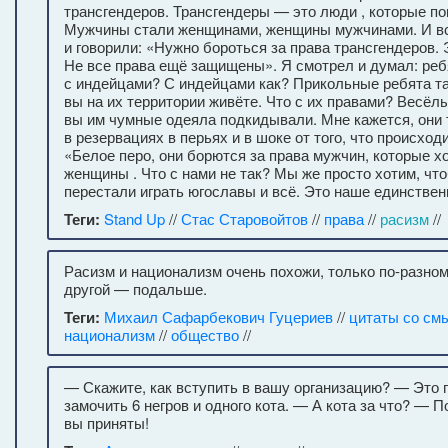
трансгендеров. Трансгендеры — это люди , которые по
Мужчины стали женщинами, женщины мужчинами. И в
и говорили: «Нужно бороться за права трансгендеров. 
Не все права ещё защищены». Я смотрел и думал: ребя
с индейцами? С индейцами как? Прикольные ребята та
вы на их территории живёте. Что с их правами? Весёлы
вы им чумные одеяла подкидывали. Мне кажется, они 
в резервациях в перьях и в шоке от того, что происходи
«Белое перо, они борются за права мужчин, которые х
женщины . Что с нами не так? Мы же просто хотим, чт
перестали играть югославы и всё. Это наше единствен
Теги:
Stand Up
//
Стас Старовойтов
//
права
//
расизм
//
Расизм и национализм очень похожи, только по-разном
другой — подальше.
Теги:
Михаил Сафарбекович Гуцериев
//
цитаты со см
национализм
//
общество
//
— Скажите, как вступить в вашу организацию? — Это 
замочить 6 негров и одного кота. — А кота за что? — 
вы приняты!