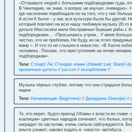
«Отправьте людей с большими подбородками туда, от
В Чинлядию, не знаю, я вопрос не изучал, очевидно». 
где население порабощали из-за того, что у них больш
А если б были – у нас вся культура была бы другой. 
который повлиял на всю нашу любимую музыку 20-го ве
дельте Миссисипи жили бесправные бывшие рабы с 
подбородками… «Просыпаюсь утром... У меня большо
честно, это не проблема, Не буду из-за этого придум
жанр ». И что-то не слышно в новостях: «В Халле изби
человека . Похоже, это преступление на почве ненави
подбородкам».
Теги:
Стюарт Ли: Стендап комик (Stewart Lee: Stand-U
ироничные цитаты
//
расизм
//
оскорбление
//
Музыка чёрных глубже, потому что они страдали боль
евреи .
Теги:
Начинающие (Beginners)
//
Джорджиа (Georgia)
//
Те, кто верит, будто приход Обамы к власти во главе 
коалиции» цветных народов означает, что белых, кото
наградят по заслугам, очень сильно заблуждаются. Б
опыте узнают, каково ездить в «хвосте» автобуса.