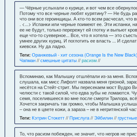
— Чёрные услыхали о курице, и вот чем все обернул
Потому что все черные любят курятину? — Не будь ра
что они все героинщицы. А кто-то всем расчесал, что 
. <...> Испанки или черные поимеют ее. Эти испанки, н
ее не будут, только перережут ей глотку и выпьют кров
еще что-то суеверное... Все, что я хотела — это съест
умнее других куриц. И поглотить ее власть ... И сдела
киевски. Ну да ладно.
Теги:
Оранжевый - хит сезона (Orange Is the New Black
Чапман
//
смешные цитаты
//
расизм
//
Вспоминаю, как Малышку отшлёпали из-за меня. Вспо
слушала, как мисс Лифолт назвала меня грязной, зара
несётся на Стейт-стрит. Мы пересекаем мост Вудро В
челюсти с такой силой, что едва зубы не ломаются. Чу
семя, поселившееся во мне после смерти Трилора, всё 
Хочется закричать так громко, чтобы Малышка услыша
– она не в цвете кожи, а зараза – не в негритянской час
Теги:
Кэтрин Стокетт
//
Прислуга
//
Эйбилин
//
грустные
То, что расизм побежден, не значит, что негров не при