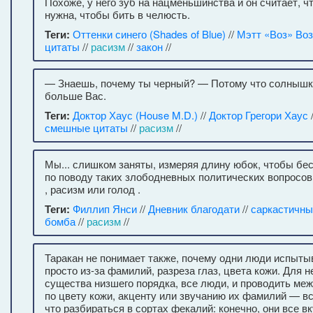
Похоже, у него зуб на нацменьшинства и он считает, чт
нужна, чтобы бить в челюсть.
Теги:
Оттенки синего (Shades of Blue)
//
Мэтт «Воз» Воз
цитаты
//
расизм
//
закон
//
— Знаешь, почему ты черный? — Потому что солнышк
больше Вас.
Теги:
Доктор Хаус (House M.D.)
//
Доктор Грегори Хаус
смешные цитаты
//
расизм
//
Мы... слишком заняты, измеряя длину юбок, чтобы бе
по поводу таких злободневных политических вопросов,
, расизм или голод .
Теги:
Филлип Янси
//
Дневник благодати
//
саркастичны
бомба
//
расизм
//
Таракан не понимает также, почему одни люди испыты
просто из-за фамилий, разреза глаз, цвета кожи. Для н
существа низшего порядка, все люди, и проводить ме
по цвету кожи, акценту или звучанию их фамилий — в
что разбираться в сортах фекалий: конечно, они все вк