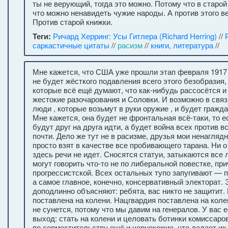
ты не верующий, тогда это можно. Потому что в старой
что можно ненавидеть чужие народы. А против этого в
Против старой книжки.
Теги:
Ричард Херринг: Усы Гитлера (Richard Herring)
//
саркастичные цитаты
//
расизм
//
книги, литература
//
Мне кажется, что США уже прошли этап февраля 1917 
не будет жёсткого подавления всего этого безобразия, 
которые всё ещё думают, что как-нибудь рассосётся и
жестокие разочарования и Соловки. И возможно в связ
люди , которые возьмут в руки оружие , и будет гражда
Мне кажется, она будет не фронтальная всё-таки, то 
будут друг на друга идти, а будет война всех против в
почти. Дело же тут не в расизме, друзья мои ненагляд
просто взят в качестве все пробивающего тарана. Ни о
здесь речи не идет. Сносятся статуи, затыкаются все 
могут говорить что-то не по либеральной повестке, пр
прогрессистской. Всех остальных тупо запугивают — п
а самое главное, конечно, консервативный электорат. 
доподлинно объясняют: ребята, вас никто не защитит.
поставлена на колени. Нацгвардия поставлена на коле
не сунется, потому что мы давим на генералов. У вас 
выход: стать на колени и целовать ботинки комиссаро
по совместительству ещё и чернокожие, что делает их