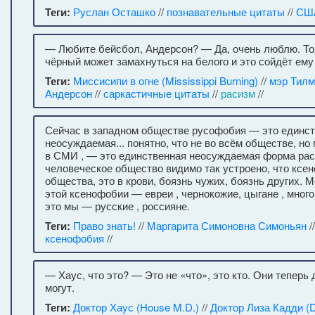
Теги:
Руслан Осташко
//
познавательные цитаты
//
СШ
— Любите бейсбол, Андерсон? — Да, очень люблю. Тол
чёрный может замахнуться на белого и это сойдёт ему 
Теги:
Миссисипи в огне (Mississippi Burning)
//
мэр Тилм
Андерсон
//
саркастичные цитаты
//
расизм
//
Сейчас в западном обществе русофобия — это единс
неосуждаемая... понятно, что не во всём обществе, но 
в СМИ , — это единственная неосуждаемая форма рас
человеческое общество видимо так устроено, что ксе
общества, это в крови, боязнь чужих, боязнь других.
этой ксенофобии — евреи , чернокожие, цыгане , много 
это мы — русские , россияне.
Теги:
Право знать!
//
Маргарита Симоновна Симоньян
/
ксенофобия
//
— Хаус, что это? — Это не «что», это кто. Они теперь
могут.
Теги:
Доктор Хаус (House M.D.)
//
Доктор Лиза Кадди (D