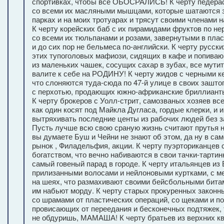
спортивках, чтобы все ОБОСРАЛИСЬ! К черту педерас
со всеми их масляными мышцами, которые шатаются з
парках и на моих тротуарах и трясут своими членами н
К черту корейских баб с их пирамидами фруктов по н
со всеми их тюльпанами и розами, завернутыми в пласт
и до сих пор не бельмеса по-английски. К черту русски
этих тупоголовых мафиози, сидящих в кафе и попива
из маленьких чашек, сосущих сахар в зубах, все мутит
валите к себе на РОДИНУ! К черту жидов с черными к
что слоняются туда-сюда по 47-й улице в своих зашт
с перхотью, продающих южно-африканские бриллиант
К черту брокеров с Уолл-стрит, самозваных хозяев все
как один косят под Майкла Дугласа, гордые клерки, и
вытряхивать последние центы из рабочих людей без з
Пусть лучше всю свою сраную жизнь считают прутья н
вы думаете Буш и Чейни не знают об этом, да ну в са
рынок , Филадельфия, акции. К черту пуэрториканцев 
богатством, что вечно набиваются в свои тачки-тартин
самый говеный парад в городе. К черту итальянцев из 
прилизанными волосами и нейлоновыми куртками, с 
на шеях, что размахивают своими бейсбольными битам
им набьют морду. К черту старых прокуренных законн
со шрамами от пластических операций, со щеками и п
провисающих от переедания и бесконечных подтяжек, 
не обдуришь, МАМАША! К черту братьев из верхних кв