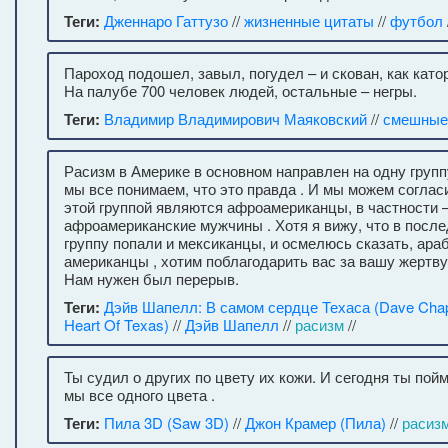
Теги:
Дженнаро Гаттузо
//
жизненные цитаты
//
футбол
Пароход подошел, завыл, погудел – и скован, как като
На палубе 700 человек людей, остальные – негры.
Теги:
Владимир Владимирович Маяковский
//
смешные
Расизм в Америке в основном направлен на одну груп
мы все понимаем, что это правда . И мы можем соглас
этой группой являются афроамериканцы, в частности
афроамериканские мужчины . Хотя я вижу, что в после
группу попали и мексиканцы, и осмелюсь сказать, ара
американцы , хотим поблагодарить вас за вашу жертву
Нам нужен был перерыв.
Теги:
Дэйв Шапелл: В самом сердце Техаса (Dave Chapp
Heart Of Texas)
//
Дэйв Шапелл
//
расизм
//
Ты судил о других по цвету их кожи. И сегодня ты пой
мы все одного цвета .
Теги:
Пила 3D (Saw 3D)
//
Джон Крамер (Пила)
//
расиз