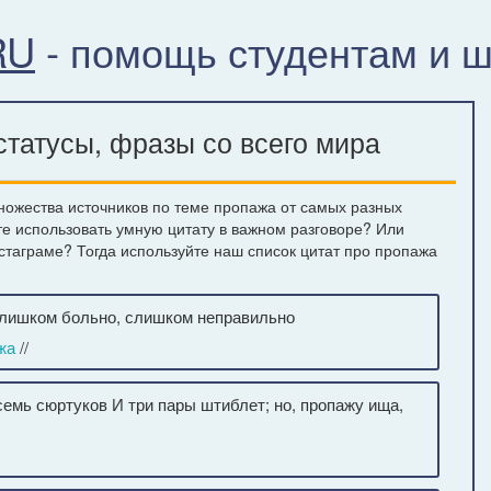
RU
- помощь студентам и 
татусы, фразы со всего мира
ножества источников по теме пропажа от самых разных
те использовать умную цитату в важном разговоре? Или
нстаграме? Тогда используйте наш список цитат про пропажа
 слишком больно, слишком неправильно
жа
//
емь сюртуков И три пары штиблет; но, пропажу ища,