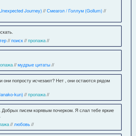
Unexpected Journey)
//
Смеагол / Голлум (Gollum)
//
скать.
тер
//
поиск
//
пропажа
//
ропажа
//
мудрые цитаты
//
и они попросту исчезают? Нет , они остаются рядом
Hanako-kun)
//
пропажа
//
. Добрых писем корявым почерком. Я слал тебе яркие
.
пажа
//
любовь
//