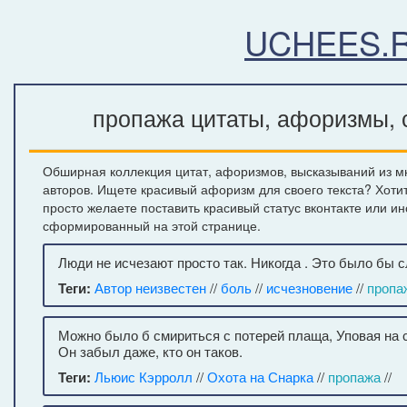
UCHEES.
пропажа цитаты, афоризмы, с
Обширная коллекция цитат, афоризмов, высказываний из м
авторов. Ищете красивый афоризм для своего текста? Хоти
просто желаете поставить красивый статус вконтакте или и
сформированный на этой странице.
Люди не исчезают просто так. Никогда . Это было бы
Теги:
Автор неизвестен
//
боль
//
исчезновение
//
пропа
Можно было б смириться с потерей плаща, Уповая на с
Он забыл даже, кто он таков.
Теги:
Льюис Кэрролл
//
Охота на Снарка
//
пропажа
//