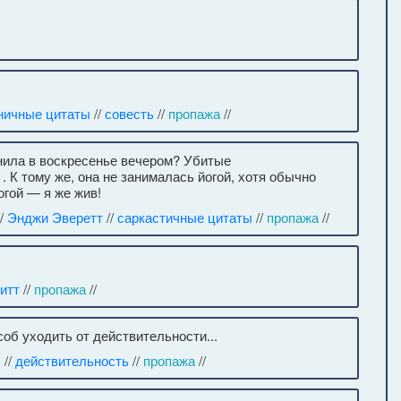
ничные цитаты
//
совесть
//
пропажа
//
онила в воскресенье вечером? Убитые
 . К тому же, она не занималась йогой, хотя обычно
огой — я же жив!
/
Энджи Эверетт
//
саркастичные цитаты
//
пропажа
//
итт
//
пропажа
//
об уходить от действительности...
ы
//
действительность
//
пропажа
//