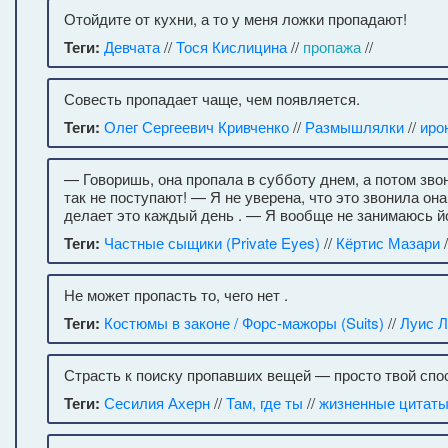
Отойдите от кухни, а то у меня ложки пропадают!
Теги:
Девчата
//
Тося Кислицина
//
пропажа
//
Совесть пропадает чаще, чем появляется.
Теги:
Олег Сергеевич Кривченко
//
Размышлялки
//
иро
— Говоришь, она пропала в субботу днем, а потом зв
так не поступают! — Я не уверена, что это звонила она
делает это каждый день . — Я вообще не занимаюсь й
Теги:
Частные сыщики (Private Eyes)
//
Кёртис Мазари
/
Не может пропасть то, чего нет .
Теги:
Костюмы в законе / Форс-мажоры (Suits)
//
Луис Л
Страсть к поиску пропавших вещей — просто твой спос
Теги:
Сесилия Ахерн
//
Там, где ты
//
жизненные цитат