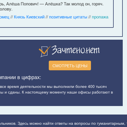
ь, Алёша Попович! — Алёшка? Так молод он, горяч.
голову.
омец
//
Князь Киевский
//
позитивные цитаты
//
пропажа
СМОТРЕТЬ ЦЕНЫ
мпании в цифрах:
а все время деятельности мы выполнили более 400 тысяч
ы и сданы. К настоящему моменту наши офисы работают в
ольников. Здесь можно найти ответы на вопросы по гуманитарным,