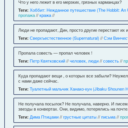
Что у него лежит в его мерзких, грязных карманцах?
Теги:
Хоббит: Нежданное путешествие (The Hobbit: An 
пропажа
//
кража
//
Люди не пропадают, Дин, просто другие перестают их и
Теги:
Сверхъестественное (Supernatural)
//
Сэм Винчес
Пропала совесть — пропал человек !
Теги:
Петр Квятковский
//
человек, люди
//
совесть
//
п
Куда пропадают вещи , о которых все забыли? Неужел
с нами даже сейчас.
Теги:
Туалетный мальчик Ханако-кун (Jibaku Shounen 
Не получала посылок? Не получала, наверно. И писем
звезды в конвертах. Они, видимо, потерялись на почте
Теги:
Дима Птицами
//
грустные цитаты
//
письма
//
про