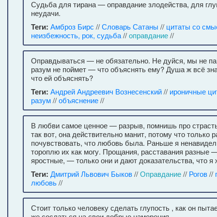
Судьба для тирана — оправдание злодейства, для гл
неудачи.
Теги:
Амброз Бирс
//
Словарь Сатаны
//
цитаты со см
неизбежность, рок, судьба
//
оправдание
//
Оправдываться — не обязательно. Не дуйся, мы не па
разум не поймет — что объяснять ему? Душа ж всё зн
что ей объяснять?
Теги:
Андрей Андреевич Вознесенский
//
ироничные ци
разум
//
объяснение
//
В любви самое ценное — разрыв, помнишь про страсть
так вот, она действительно манит, потому что только р
почувствовать, что любовь была. Раньше я ненавидел
тороплю их как могу. Прощания, расставания разные 
яростные, — только они и дают доказательства, что я 
Теги:
Дмитрий Львович Быков
//
Оправдание
//
Рогов
//
любовь
//
Стоит только человеку сделать глупость , как он пыта
же сослаться на свои добрые намерения .