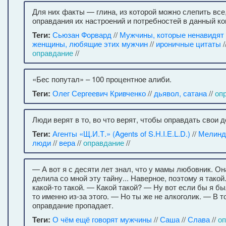
Для них факты — глина, из которой можно слепить все,
оправдания их настроений и потребностей в данный к
Теги:
Сьюзан Форвард
//
Мужчины, которые ненавидят 
женщины, любящие этих мужчин
//
ироничные цитаты
/
оправдание
//
«Бес попутал» – 100 процентное алиби.
Теги:
Олег Сергеевич Кривченко
//
дьявол, сатана
//
оп
Люди верят в то, во что верят, чтобы оправдать свои д
Теги:
Агенты «Щ.И.Т.» (Agents of S.H.I.E.L.D.)
//
Мелинд
люди
//
вера
//
оправдание
//
— А вот я с десяти лет знал, что у мамы любовник. Он
делила со мной эту тайну... Наверное, поэтому я тако
какой-то такой. — Какой такой? — Ну вот если бы я бы
то именно из-за этого. — Но ты же не алкоголик. — В т
оправдание пропадает.
Теги:
О чём ещё говорят мужчины
//
Саша
//
Слава
//
о