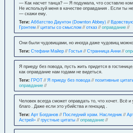
— Как насчет танца? — Я подумала, что составлю ко
Не используй меня в качестве оправдания . Если ты н
— скажи ему.
Теги:
Аббатство Даунтон (Downton Abbey)
//
Вдовствую
Грэнтем
//
цитаты со смыслом
//
отказ
//
оправдание
//
Они были чудовищами, но иногда даже чудовищ можно
Теги:
Стефани Майер
//
Гостья
//
Странница Анни
//
опр
Я приеду без повода, пусть жить придется в гостинице
как оправдание нам годами не видеться.
Теги:
ГРОТ
//
Я приеду без повода
//
позитивные цитат
оправдание
//
Человек всегда сможет оправдать то, что хочет. Всё и 
благо . Даже если это убийства и геноцид .
Теги:
Арт Богданов
//
Последний храм. Наследник
//
Ар
Астрей»
//
грустные цитаты
//
оправдание
//