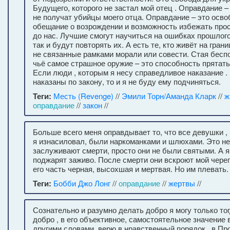
Будущего, которого не застал мой отец . Оправдание – 
не получат убийцы моего отца. Оправдание – это осво
обещание о возрождении и возможность избежать прос
до нас. Лучшие смогут научиться на ошибках прошлог
так и будут повторять их. А есть те, кто живёт на гран
не связанные рамками морали или совести. Стая бес
чьё самое страшное оружие – это способность прятатьс
Если люди , которым я несу справедливое наказание .
наказаны по закону, то и я не буду ему подчиняться.
Теги:
Месть (Revenge)
//
Эмили Торн/Аманда Кларк
//
ж
оправдание
//
закон
//
Больше всего меня оправдывает то, что все девушки ,
я изнасиловал, были наркоманками и шлюхами. Это не
заслуживают смерти, просто они не были святыми. А я
поджарят заживо. После смерти они вскроют мой череп
его часть черная, высохшая и мертвая. Но им плевать.
Теги:
Бобби Джо Лонг
//
оправдание
//
жертвы
//
Сознательно и разумно делать добро я могу только тог
добро , в его объективное, самостоятельное значение в
другими словами, верю в нравственный порядок , в Про