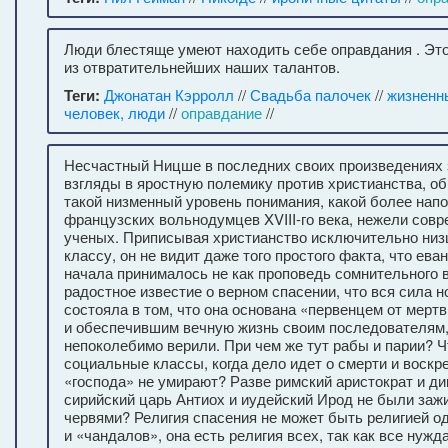
Люди блестяще умеют находить себе оправдания . Эт
из отвратительнейших наших талантов.
Теги:
Джонатан Кэрролл
//
Свадьба палочек
//
жизненн
человек, люди
//
оправдание
//
Несчастный Ницше в последних своих произведениях 
взгляды в яростную полемику против христианства, о
такой низменный уровень понимания, какой более нап
французских вольнодумцев XVIII-го века, нежели сов
ученых. Приписывая христианство исключительно ни
классу, он не видит даже того простого факта, что ева
начала принималось не как проповедь сомнительного 
радостное известие о верном спасении, что вся сила н
состояла в том, что она основана «первенцем от мерт
и обеспечившим вечную жизнь своим последователям,
непоколебимо верили. При чем же тут рабы и парии? Ч
социальные классы, когда дело идет о смерти и воскр
«господа» не умирают? Разве римский аристократ и ди
сирийский царь Антиох и иудейский Ирод не были заж
червями? Религия спасения не может быть религией о
и «чандалов», она есть религия всех, так как все нужд