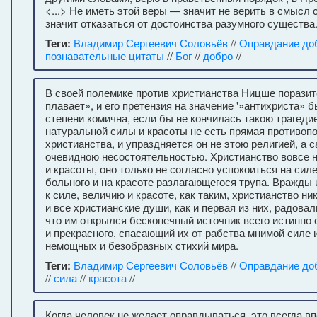
<...> Не иметь этой веры — значит не верить в смысл 
значит отказаться от достоинства разумного существа
Теги:
Владимир Сергеевич Соловьёв
//
Оправдание до
познавательные цитаты
//
Бог
//
добро
//
В своей полемике против христианства Ницше порази
плавает», и его претензия на значение '»антихриста» 
степени комична, если бы не кончилась такою трагедие
натуральной силы и красоты не есть прямая противоп
христианства, и упраздняется он не этою религией, а 
очевидною несостоятельностью. Христианство вовсе 
и красоты, оно только не согласно успокоиться на си
больного и на красоте разлагающегося трупа. Вражды 
к силе, величию и красоте, как таким, христианство ни
и все христианские души, как и первая из них, радовал
что им открылся бесконечный источник всего истинно 
и прекрасного, спасающий их от рабства мнимой силе
немощных и безобразных стихий мира.
Теги:
Владимир Сергеевич Соловьёв
//
Оправдание до
//
сила
//
красота
//
Когда человек не желает оправдываться, это всегда вп