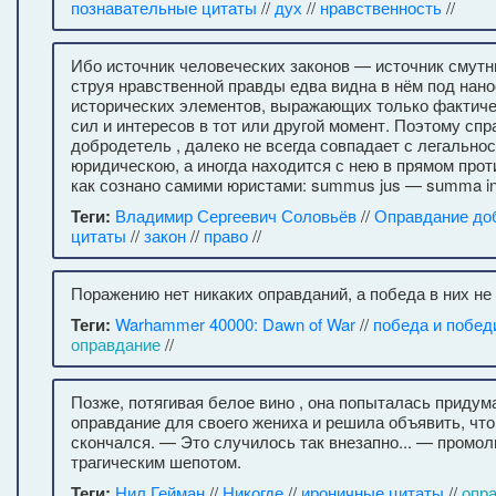
познавательные цитаты
//
дух
//
нравственность
//
Ибо источник человеческих законов — источник смутн
струя нравственной правды едва видна в нём под нано
исторических элементов, выражающих только фактич
сил и интересов в тот или другой момент. Поэтому спр
добродетель , далеко не всегда совпадает с легально
юридическою, а иногда находится с нею в прямом прот
как сознано самими юристами: summus jus — summa in 
Теги:
Владимир Сергеевич Соловьёв
//
Оправдание до
цитаты
//
закон
//
право
//
Поражению нет никаких оправданий, а победа в них не
Теги:
Warhammer 40000: Dawn of War
//
победа и побед
оправдание
//
Позже, потягивая белое вино , она попыталась придум
оправдание для своего жениха и решила объявить, чт
скончался. — Это случилось так внезапно... — промол
трагическим шепотом.
Теги:
Нил Гейман
//
Никогде
//
ироничные цитаты
//
опр