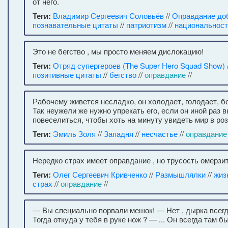
от него.
Теги:
Владимир Сергеевич Соловьёв
//
Оправдание до
познавательные цитаты
//
патриотизм
//
национальност
Это не бегство , мы просто меняем дислокацию!
Теги:
Отряд супергероев (The Super Hero Squad Show)
позитивные цитаты
//
бегство
//
оправдание
//
Рабочему живется несладко, он холодает, голодает, бо
Так неужели же нужно упрекать его, если он иной раз 
повеселиться, чтобы хоть на минуту увидеть мир в ро
Теги:
Эмиль Золя
//
Западня
//
несчастье
//
оправдание
Нередко страх имеет оправдание , но трусость омерзит
Теги:
Олег Сергеевич Кривченко
//
Размышлялки
//
жиз
страх
//
оправдание
//
— Вы специально порвали мешок! — Нет , дырка всег
Тогда откуда у тебя в руке нож ? — ... Он всегда там б