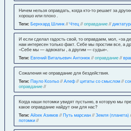
Ничем нельзя оправдать, когда кто-то решает за других
хорошо или плохо .
Теги:
Бернхард Шлинк
//
Чтец
//
оправдание
//
диктатур
И если сделал гадость свой, то оправдаем, мол, «за де
нам интересен только факт. Себе мы простим все, а д
«Себе мы — адвокаты , а другим — судьи».
Теги:
Евгений Витальевич Антонюк
//
оправдание
//
вра
Сожаления не оправдание для бездействия.
Теги:
Пауло Коэльо
//
Алеф
//
цитаты со смыслом
//
со
оправдание
//
Когда наши потомки увидят пустыню, в которую мы пр
какое оправдание найдут они для нас?
Теги:
Айзек Азимов
//
Путь марсиан
//
Земля (планета)
потомки
//