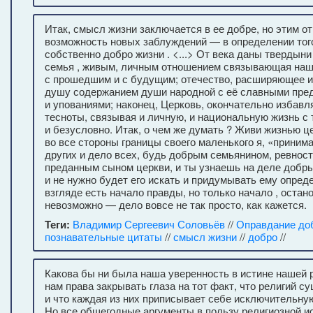
Итак, смысл жизни заключается в ее добре, но этим о
возможность новых заблуждений — в определении того
собственно добро жизни . <...> От века даны твердыни
семья , живым, личным отношением связывающая наш
с прошедшим и с будущим; отечество, расширяющее 
душу содержанием души народной с её славными пре
и упованиями; наконец, Церковь, окончательно избавл
тесноты, связывая и личную, и национальную жизнь с 
и безусловно. Итак, о чем же думать ? Живи жизнью ц
во все стороны границы своего маленького я, «приним
других и дело всех, будь добрым семьянином, ревнос
преданным сыном церкви, и ты узнаешь на деле добры
и не нужно будет его искать и придумывать ему опред
взгляде есть начало правды, но только начало , остан
невозможно — дело вовсе не так просто, как кажется.
Теги:
Владимир Сергеевич Соловьёв
//
Оправдание до
познавательные цитаты
//
смысл жизни
//
добро
//
Какова бы ни была наша уверенность в истине нашей р
нам права закрывать глаза на тот факт, что религий 
и что каждая из них приписывает себе исключительную 
Но все общегодные аргументы в пользу религиозной и