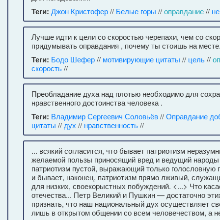
Теги:
Джон Кристофер
//
Белые горы
//
оправдание
//
не
Лучше идти к цели со скоростью черепахи, чем со ско
придумывать оправдания , почему ты стоишь на месте
Теги:
Бодо Шефер
//
мотивирующие цитаты
//
цель
//
о
скорость
//
Преобладание духа над плотью необходимо для сохр
нравственного достоинства человека .
Теги:
Владимир Сергеевич Соловьёв
//
Оправдание до
цитаты
//
дух
//
нравственность
//
... всякий согласится, что бывает патриотизм неразум
желаемой пользы приносящий вред и ведущий народы 
патриотизм пустой, выражающий только голословную 
и бывает, наконец, патриотизм прямо лживый, служащ
для низких, своекорыстных побуждений. <...> Что каса
отечества... Петр Великий и Пушкин — достаточно эти
признать, что наш национальный дух осуществляет св
лишь в открытом общении со всем человечеством, а н