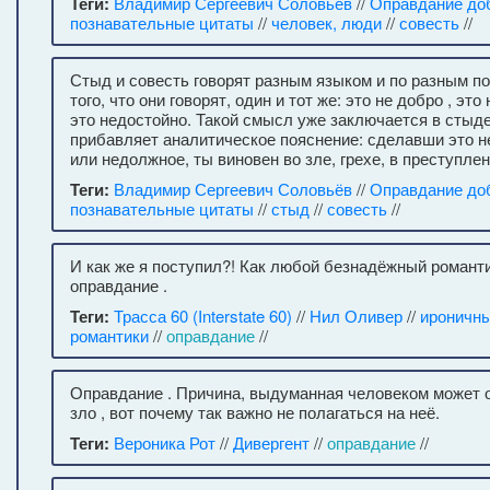
Теги:
Владимир Сергеевич Соловьёв
//
Оправдание до
познавательные цитаты
//
человек, люди
//
совесть
//
Стыд и совесть говорят разным языком и по разным п
того, что они говорят, один и тот же: это не добро , это
это недостойно. Такой смысл уже заключается в стыде
прибавляет аналитическое пояснение: сделавши это 
или недолжное, ты виновен во зле, грехе, в преступлен
Теги:
Владимир Сергеевич Соловьёв
//
Оправдание до
познавательные цитаты
//
стыд
//
совесть
//
И как же я поступил?! Как любой безнадёжный романт
оправдание .
Теги:
Трасса 60 (Interstate 60)
//
Нил Оливер
//
ироничн
романтики
//
оправдание
//
Оправдание . Причина, выдуманная человеком может 
зло , вот почему так важно не полагаться на неё.
Теги:
Вероника Рот
//
Дивергент
//
оправдание
//