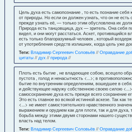
Цель духа есть самопознание , то есть познание себя 
от природы. Но если он должен узнать, что он не есть 
прежде узнать её, — только этим обусловлена их долж
Природа есть танцовщица, дух — зритель. Она себя по
видел, и они могут расстаться. Аскет, противящийся 
есть только благоразумный человек , который воздер
от употребления средств излишних, когда цель уже дос
Теги:
Владимир Сергеевич Соловьёв
//
Оправдание до
цитаты
//
дух
//
природа
//
Плоть есть бытие , не владеющее собою, всецело об
пустота , голод и ненасытность <...>; в противоположн
бытие по внутренним определениям, вошедшее в себ
и действующее наружу собственною своею силою <...>
самосохранение духа есть прежде всего сохранение е
Это есть главное во всякой истинной аскезе. Так как 
<...> не имеет самостоятельного нравственного значен
выражением и орудием как для плоти, так и для духа, 
борьба между этими двумя сторонами нашего существа
власть над телом.
Теги:
Владимир Сергеевич Соловьёв
//
Оправдание до