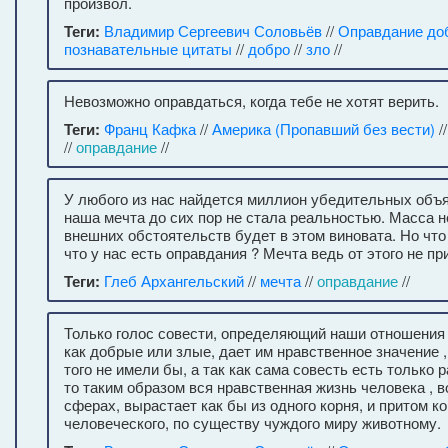
произвол.
Теги:
Владимир Сергеевич Соловьёв
//
Оправдание до
познавательные цитаты
//
добро
//
зло
//
Невозможно оправдаться, когда тебе не хотят верить.
Теги:
Франц Кафка
//
Америка (Пропавший без вести)
/
//
оправдание
//
У любого из нас найдется миллион убедительных объя
наша мечта до сих пор не стала реальностью. Масса 
внешних обстоятельств будет в этом виновата. Но что
что у нас есть оправдания ? Мечта ведь от этого не пр
Теги:
Глеб Архангельский
//
мечта
//
оправдание
//
Только голос совести, определяющий наши отношения 
как добрые или злые, дает им нравственное значение ,
того не имели бы, а так как сама совесть есть только 
то таким образом вся нравственная жизнь человека , в
сферах, вырастает как бы из одного корня, и притом к
человеческого, по существу чуждого миру животному.