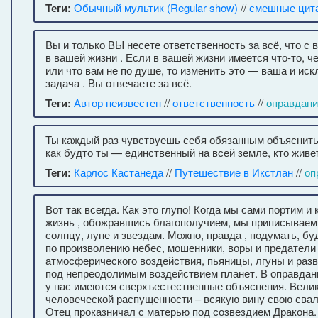
Теги:
Обычный мультик (Regular show)
//
смешные цит
Вы и только ВЫ несете ответственность за всё, что с 
в вашей жизни . Если в вашей жизни имеется что-то, 
или что вам не по душе, то изменить это — ваша и ис
задача . Вы отвечаете за всё.
Теги:
Автор неизвестен
//
ответственность
//
оправдани
Ты каждый раз чувствуешь себя обязанным объяснить 
как будто ты — единственный на всей земле, кто живе
Теги:
Карлос Кастанеда
//
Путешествие в Икстлан
//
оп
Вот так всегда. Как это глупо! Когда мы сами портим и
жизнь , обожравшись благополучием, мы приписываем
солнцу, луне и звездам. Можно, правда , подумать, бу
по произволению небес, мошенники, воры и предатели
атмосферического воздействия, пьяницы, лгуны и разв
под непреодолимым воздействием планет. В оправдани
у нас имеются сверхъестественные объяснения. Вели
человеческой распущенности – всякую вину свою свал
Отец проказничал с матерью под созвездием Дракона.