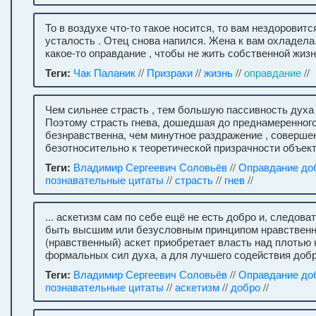
То в воздухе что-то такое носится, то вам нездоровится
усталость . Отец снова напился. Жена к вам охладела
какое-то оправдание , чтобы не жить собственной жиз
Теги:
Чак Паланик
//
Призраки
//
жизнь
//
оправдание
//
Чем сильнее страсть , тем большую пассивность духа
Поэтому страсть гнева, дошедшая до преднамеренного
безнравственна, чем минутное раздражение , соверше
безотносительно к теоретической призрачности объект
Теги:
Владимир Сергеевич Соловьёв
//
Оправдание до
познавательные цитаты
//
страсть
//
гнев
//
... аскетизм сам по себе ещё не есть добро и, следова
быть высшим или безусловным принципом нравственн
(нравственный) аскет приобретает власть над плотью 
формальных сил духа, а для лучшего содействия добр
Теги:
Владимир Сергеевич Соловьёв
//
Оправдание до
познавательные цитаты
//
аскетизм
//
добро
//