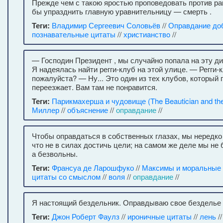
Прежде чем с такою яростью проповедовать против ра
бы упразднить главную уравнительницу — смерть .
Теги:
Владимир Сергеевич Соловьёв
//
Оправдание до
познавательные цитаты
//
христиaнствo
//
— Господин Президент , мы случайно попала на эту дис
Я надеялась найти регги-клуб на этой улице. — Регги-
пожалуйста? — Ну... Это один из тех клубов, который 
переезжает. Вам там не понравится.
Теги:
Парикмахерша и чудовище (The Beautician and the
Миллер
//
объяснение
//
оправдание
//
Чтобы оправдаться в собственных глазах, мы нередко
что не в силах достичь цели; на самом же деле мы не
а безвольны.
Теги:
Франсуа де Ларошфуко
//
Максимы и моральные
цитаты со смыслом
//
воля
//
оправдание
//
Я настоящий бездельник. Оправдываю свое безделье 
Теги:
Джон Роберт Фаулз
//
ироничные цитаты
//
лень
/