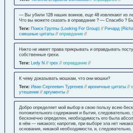
— Вы убили 128 наших воинов, еще 48 извлекают из л
Что вы можете сказать в оправдание ? — Спасибо ? Б
Теги:
Поиск Группы (Looking For Group)
//
Ричард (Richa
смешные цитаты
//
оправдание
//
Никто не имеет права прикрывать и оправдывать посту
собственные грехи.
Теги:
Ledy N
//
грех
//
оправдание
//
К чему доказывать мошкам, что они мошки?
Теги:
Иван Сергеевич Тургенев
//
ироничные цитаты
//
утешение
//
аргументы
//
Добро определяет мой выбор в свою пользу всею бес
положительного содержания и бытия, следовательно, 
бесконечно определен, необходимость его была абсол
в нём — никакого; напротив, при выборе зла нет ника
основания, никакой необходимости, и, следовательно,