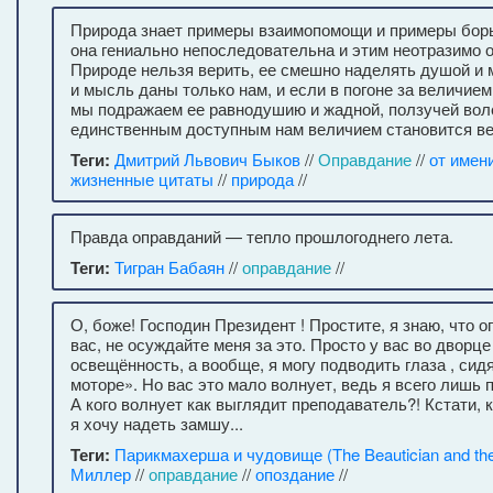
Природа знает примеры взаимопомощи и примеры борь
она гениально непоследовательна и этим неотразимо 
Природе нельзя верить, ее смешно наделять душой и
и мысль даны только нам, и если в погоне за величие
мы подражаем ее равнодушию и жадной, ползучей воле
единственным доступным нам величием становится ве
Теги:
Дмитрий Львович Быков
//
Оправдание
//
от имен
жизненные цитаты
//
природа
//
Правда оправданий — тепло прошлогоднего лета.
Теги:
Тигран Бабаян
//
оправдание
//
О, боже! Господин Президент ! Простите, я знаю, что
вас, не осуждайте меня за это. Просто у вас во дворц
освещённость, а вообще, я могу подводить глаза , сидя
моторе». Но вас это мало волнует, ведь я всего лишь 
А кого волнует как выглядит преподаватель?! Кстати, ка
я хочу надеть замшу...
Теги:
Парикмахерша и чудовище (The Beautician and the
Миллер
//
оправдание
//
опоздание
//