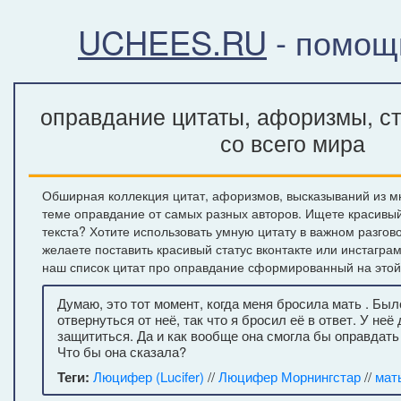
UCHEES.RU
- помощ
оправдание цитаты, афоризмы, с
со всего мира
Обширная коллекция цитат, афоризмов, высказываний из м
теме оправдание от самых разных авторов. Ищете красивы
текста? Хотите использовать умную цитату в важном разгов
желаете поставить красивый статус вконтакте или инстагра
наш список цитат про оправдание сформированный на этой
Думаю, это тот момент, когда меня бросила мать . Бы
отвернуться от неё, так что я бросил её в ответ. У не
защититься. Да и как вообще она смогла бы оправдать
Что бы она сказала?
Теги:
Люцифер (Lucifer)
//
Люцифер Морнингстар
//
мат