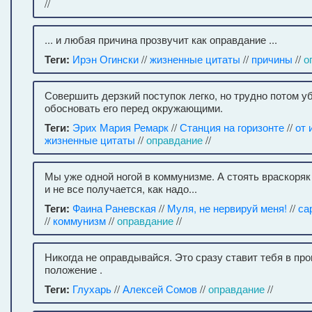
//
... и любая причина прозвучит как оправдание ...
Теги:
Ирэн Огински
//
жизненные цитаты
//
причины
//
о
Совершить дерзкий поступок легко, но трудно потом у
обосновать его перед окружающими.
Теги:
Эрих Мария Ремарк
//
Станция на горизонте
//
от 
жизненные цитаты
//
оправдание
//
Мы уже одной ногой в коммунизме. А стоять враскоряк
и не все получается, как надо...
Теги:
Фаина Раневская
//
Муля, не нервируй меня!
//
са
//
коммунизм
//
оправдание
//
Никогда не оправдывайся. Это сразу ставит тебя в пр
положение .
Теги:
Глухарь
//
Алексей Сомов
//
оправдание
//