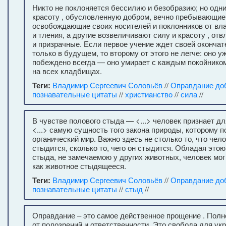
Никто не поклоняется бессилию и безобразию; но одни
красоту , обусловленную добром, вечно пребывающие
освобождающие своих носителей и поклонников от вл
и тления, а другие возвеличивают силу и красоту , от
и призрачные. Если первое учение ждет своей оконча
только в будущем, то второму от этого не легче: оно 
побеждено всегда — оно умирает с каждым покойником
на всех кладбищах.
Теги:
Владимир Сергеевич Соловьёв
//
Оправдание до
познавательные цитаты
//
христиaнствo
//
сила
//
В чувстве полового стыда — <...> человек признает д
<...> самую сущность того закона природы, которому 
органический мир. Важно здесь не столько то, что чел
стыдится, сколько то, чего он стыдится. Обладая это
стыда, не замечаемою у других животных, человек мо
как животное стыдящееся.
Теги:
Владимир Сергеевич Соловьёв
//
Оправдание до
познавательные цитаты
//
стыд
//
Оправдание – это самое действенное прощение . Пол
от подозрений и ответственности. Это свобода для ук