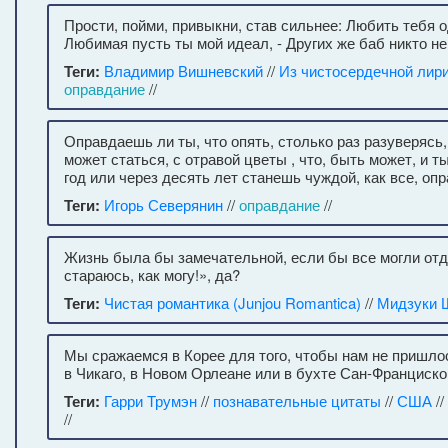
Прости, пойми, привыкни, став сильнее: Любить тебя о
Любимая пусть ты мой идеал, - Других же баб никто не
Теги:
Владимир Вишневский
//
Из чистосердечной лир
оправдание
//
Оправдаешь ли ты, что опять, столько раз разуверясь,
может статься, с отравой цветы , что, быть может, и ты
год или через десять лет станешь чуждой, как все, оп
Теги:
Игорь Северянин
//
оправдание
//
Жизнь была бы замечательной, если бы все могли отд
стараюсь, как могу!», да?
Теги:
Чистая романтика (Junjou Romantica)
//
Мидзуки 
Мы сражаемся в Корее для того, чтобы нам не пришлос
в Чикаго, в Новом Орлеане или в бухте Сан-Франциско
Теги:
Гарри Трумэн
//
познавательные цитаты
//
США
//
//