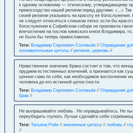
к одному основному — этическому, утверждающему н
превосходство нашей религии перед другими. <...> Так
своей религии указывать на красоту ее богослужения. 
не следует относиться слишком легко: если бы красот
богослужения в Софийском соборе не произвела таког
впечатления на послов киевского князя Владимира, то,
не была бы теперь православною.
Теги:
Владимир Сергеевич Соловьёв
//
Оправдание до
познавательные цитаты
//
религия, церковь
//
Нравственное значение брака состоит в том, что женщ
орудием естественных влечений, а признается как су
ценное само по себе, как необходимое восполнение и
человека до его истинной целостности.
Теги:
Владимир Сергеевич Соловьёв
//
Оправдание до
брак
//
Не выпрашивайте любовь . Не оправдывайтесь. Не пы
переубедить глупого. Лучше сделайте себе согревающи
Теги:
Татьяна Рэйн
//
жизненные цитаты
//
любовь
//
гл
//