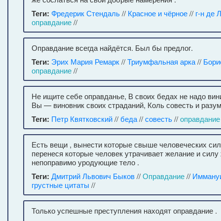
Теги:
Фредерик Стендаль
//
Красное и чёрное
//
г-н де 
оправдание
//
Оправдание всегда найдётся. Был бы предлог.
Теги:
Эрих Мария Ремарк
//
Триумфальная арка
//
Бори
оправдание
//
Не ищите себе оправданье, В своих бедах не надо вини
Вы — виновник своих страданий, Коль совесть и разум
Теги:
Петр Квятковский
//
беда
//
совесть
//
оправдание
Есть вещи , вынести которые свыше человеческих сил;
перенеся которые человек утрачивает желание и силу ж
непоправимо уродующие тело .
Теги:
Дмитрий Львович Быков
//
Оправдание
//
Иммануи
грустные цитаты
//
Только успешные преступления находят оправдание .