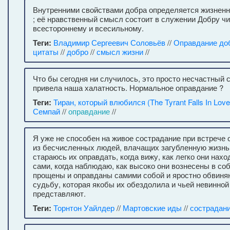
Внутренними свойствами добра определяется жизненн
; её нравственный смысл состоит в служении Добру чи
всестороннему и всесильному.
Теги:
Владимир Сергеевич Соловьёв
//
Оправдание до
цитаты
//
добро
//
смысл жизни
//
Что бы сегодня ни случилось, это просто несчастный с
привела наша халатность. Нормальное оправдание ?
Теги:
Тиран, который влюбился (The Tyrant Falls In Love
Семпай
//
оправдание
//
Я уже не способен на живое сострадание при встрече 
из бесчисленных людей, влачащих загубленную жизнь
стараюсь их оправдать, когда вижу, как легко они нах
сами, когда наблюдаю, как высоко они вознесены в со
прощены и оправданы самими собой и яростно обвиня
судьбу, которая якобы их обездолила и чьей невинной
представляют.
Теги:
Торнтон Уайлдер
//
Мартовские иды
//
сострадан