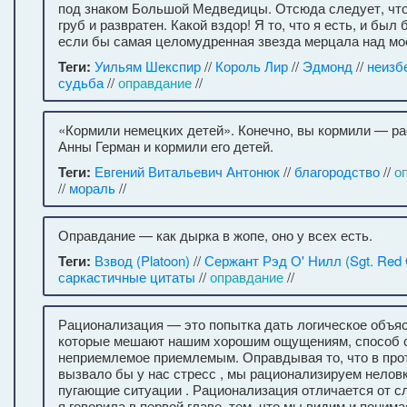
под знаком Большой Медведицы. Отсюда следует, что
груб и развратен. Какой вздор! Я то, что я есть, и был
если бы самая целомудренная звезда мерцала над 
Теги:
Уильям Шекспир
//
Король Лир
//
Эдмонд
//
неизбе
судьба
//
оправдание
//
«Кормили немецких детей». Конечно, вы кормили — р
Анны Герман и кормили его детей.
Теги:
Евгений Витальевич Антонюк
//
благородство
//
о
//
мораль
//
Оправдание — как дырка в жопе, оно у всех есть.
Теги:
Взвод (Platoon)
//
Сержант Рэд О' Нилл (Sgt. Red O
саркастичные цитаты
//
оправдание
//
Рационализация — это попытка дать логическое объя
которые мешают нашим хорошим ощущениям, способ 
неприемлемое приемлемым. Оправдывая то, что в про
вызвало бы у нас стресс , мы рационализируем неловк
пугающие ситуации . Рационализация отличается от сл
я говорила в первой главе, тем, что мы видим и понима