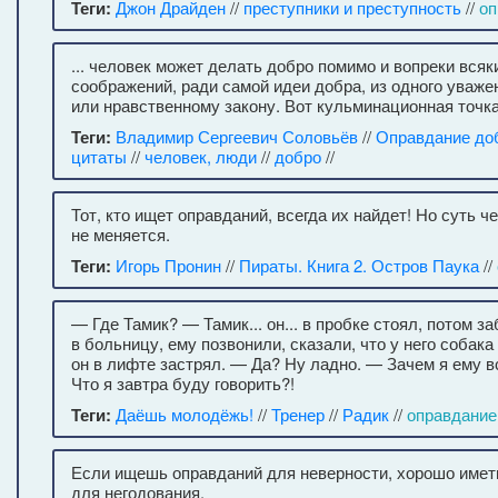
Теги:
Джон Драйден
//
преступники и преступность
//
оп
... человек может делать добро помимо и вопреки вся
соображений, ради самой идеи добра, из одного уваже
или нравственному закону. Вот кульминационная точка
Теги:
Владимир Сергеевич Соловьёв
//
Оправдание до
цитаты
//
человек, люди
//
добро
//
Тот, кто ищет оправданий, всегда их найдет! Но суть ч
не меняется.
Теги:
Игорь Пронин
//
Пираты. Книга 2. Остров Паука
//
— Где Тамик? — Тамик... он... в пробке стоял, потом 
в больницу, ему позвонили, сказали, что у него собака
он в лифте застрял. — Да? Ну ладно. — Зачем я ему вс
Что я завтра буду говорить?!
Теги:
Даёшь молодёжь!
//
Тренер
//
Радик
//
оправдание
Если ищешь оправданий для неверности, хорошо имет
для негодования.