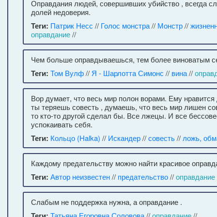
Оправдания людей, совершивших убийство , всегда с
долей недоверия.
Теги:
Патрик Несс
//
Голос монстра
//
Монстр
//
жизнен
оправдание
//
Чем больше оправдываешься, тем более виноватым с
Теги:
Том Вулф
//
Я - Шарлотта Симонс
//
вина
//
оправ
Вор думает, что весь мир полон ворами. Ему нравится 
ты теряешь совесть , думаешь, что весь мир лишен сов
то кто-то другой сделал бы. Все лжецы. И все бессов
успокаивать себя.
Теги:
Кольцо (Halka)
//
Искандер
//
совесть
//
ложь, обм
Каждому предательству можно найти красивое оправда
Теги:
Автор неизвестен
//
предательство
//
оправдание
Слабым не поддержка нужна, а оправдание .
Теги:
Татьяна Егоровна Соловова
//
оправдание
//