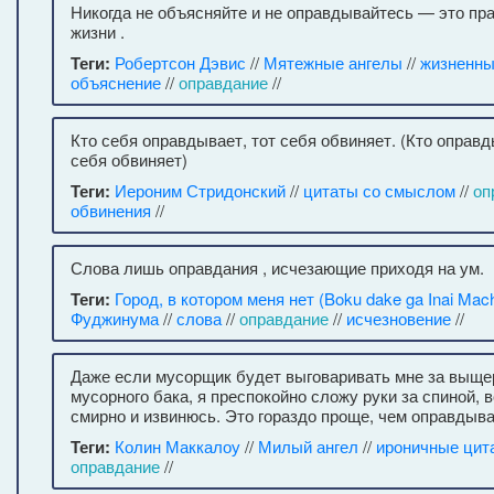
Никогда не объясняйте и не оправдывайтесь — это пр
жизни .
Теги:
Робертсон Дэвис
//
Мятежные ангелы
//
жизненны
объяснение
//
оправдание
//
Кто себя оправдывает, тот себя обвиняет. (Кто оправд
себя обвиняет)
Теги:
Иероним Стридонский
//
цитаты со смыслом
//
оп
обвинения
//
Слова лишь оправдания , исчезающие приходя на ум.
Теги:
Город, в котором меня нет (Boku dake ga Inai Mach
Фуджинума
//
слова
//
оправдание
//
исчезновение
//
Даже если мусорщик будет выговаривать мне за выщ
мусорного бака, я преспокойно сложу руки за спиной, в
смирно и извинюсь. Это гораздо проще, чем оправдыва
Теги:
Колин Маккалоу
//
Милый ангел
//
ироничные цит
оправдание
//