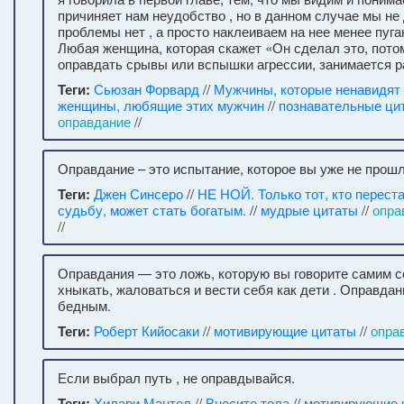
причиняет нам неудобство , но в данном случае мы не
проблемы нет , а просто наклеиваем на нее менее пуга
Любая женщина, которая скажет «Он сделал это, пото
оправдать срывы или вспышки агрессии, занимается 
Теги:
Сьюзан Форвард
//
Мужчины, которые ненавидят 
женщины, любящие этих мужчин
//
познавательные ци
оправдание
//
Оправдание – это испытание, которое вы уже не прошл
Теги:
Джен Синсеро
//
НЕ НОЙ. Только тот, кто переста
судьбу, может стать богатым.
//
мудрые цитаты
//
опра
//
Оправдания — это ложь, которую вы говорите самим с
хныкать, жаловаться и вести себя как дети . Оправда
бедным.
Теги:
Роберт Кийосаки
//
мотивирующие цитаты
//
опра
Если выбрал путь , не оправдывайся.
Теги:
Хилари Мантел
//
Внесите тела
//
мотивирующие 