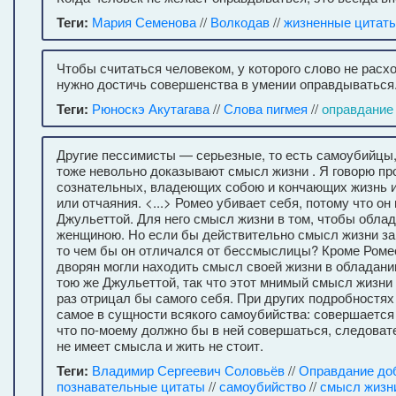
Теги:
Мария Семенова
//
Волкодав
//
жизненные цитат
Чтобы считаться человеком, у которого слово не расх
нужно достичь совершенства в умении оправдываться
Теги:
Рюноскэ Акутагава
//
Слова пигмея
//
оправдание
Другие пессимисты — серьезные, то есть самоубийцы,
тоже невольно доказывают смысл жизни . Я говорю пр
сознательных, владеющих собою и кончающих жизнь и
или отчаяния. <...> Ромео убивает себя, потому что он
Джульеттой. Для него смысл жизни в том, чтобы обла
женщиною. Но если бы действительно смысл жизни за
то чем бы он отличался от бессмыслицы? Кроме Роме
дворян могли находить смысл своей жизни в обладани
тою же Джульеттой, так что этот мнимый смысл жизни
раз отрицал бы самого себя. При других подробностях
самое в сущности всякого самоубийства: совершается 
что по-моему должно бы в ней совершаться, следоват
не имеет смысла и жить не стоит.
Теги:
Владимир Сергеевич Соловьёв
//
Оправдание до
познавательные цитаты
//
самоубийство
//
смысл жизн