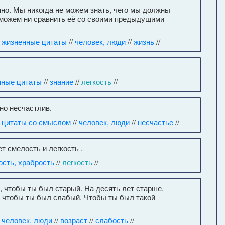
венно. Мы никогда не можем знать, чего мы должны
 можем ни сравнить её со своими предыдущими
/
жизненные цитаты
//
человек, люди
//
жизнь
//
нные цитаты
//
знание
//
легкость
//
вно несчастлив.
/
цитаты со смыслом
//
человек, люди
//
несчастье
//
т смелость и легкость .
ость, храбрость
//
легкость
//
, чтобы ты был старый. На десять лет старше.
у, чтобы ты был слабый. Чтобы ты был такой
/
человек, люди
//
возраст
//
слабость
//