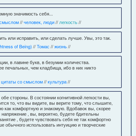
омную значимость себя...
 смыслом
//
человек, люди
//
легкость
//
ть или исправить, или сделать лучше. Увы, это так.
tness of Being)
//
Томас
//
жизнь
//
ии, в лавине букв, в безумии количества.
е печальных, чем кладбища, ибо в них никто
/
цитаты со смыслом
//
культура
//
обе стороны. В состоянии когнитивной легкости вы,
тся то, что вы видите, вы верите тому, что слышите,
ю как комфортную и знакомую. Вдобавок вы, скорее
 напряжение , вы, вероятно, будете бдительны
занятие , будете чувствовать себя не так комфортно
ше обычного использовать интуицию и творческие