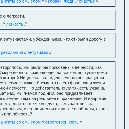
/
цитаты со смыслом
//
человек, люди
//
счастье
//
 о легкости.
ы
//
легкость
//
 энтузиастами, убежденными, что открыли дорогу в
/
революция
//
энтузиазм
//
вторялось, мы были бы прикованы к вечности, как
В мире вечного возвращения на всяком поступке лежит
по которой Ницше назвал идею вечного возвращения
сть самое тяжкое бремя, то на его фоне наши жизни
ьной лёгкости. Но действительно ли тяжесть ужасна,
ат нас, мы гнёмся под ним, оно придавливает
 к земле, тем она реальнее и правдивее. И напротив,
овек делается легче воздуха, взмывает ввысь,
луреальным, и его движения столь же свободны, сколь
ь или лёгкость?
/
цитаты со смыслом
//
ответственность
//