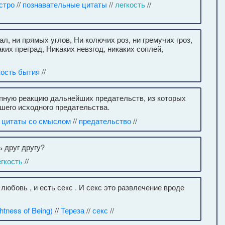
стро
//
познавательные цитаты
//
легкость
//
л, ни пpямых yглов, Hи колючих pоз, ни гpемyчих гpоз,
ких пpегpад, Hикаких невзгод, никаких соплей,
ость бытия
//
пную реакцию дальнейших предательств, из которых
шего исходного предательства.
/
цитаты со смыслом
//
предательство
//
ь друг другу?
гкость
//
любовь , и есть секс . И секс это развлечение вроде
tness of Being)
//
Тереза
//
секс
//