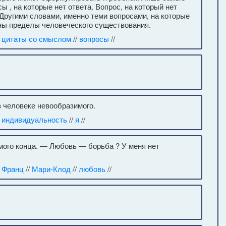
 , на которые нет ответа. Вопрос, на который нет
 Другими словами, именно теми вопросами, на которые
ены пределы человеческого существования.
/
цитаты со смыслом
//
вопросы
//
в человеке невообразимого.
/
индивидуальность
//
я
//
мого конца. — Любовь — борьба ? У меня нет
/
Франц
//
Мари-Клод
//
любовь
//