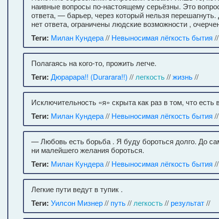
наивные вопросы по-настоящему серьёзны. Это вопросы
ответа, — барьер, через который нельзя перешагнуть.
нет ответа, ограничены людские возможности , очерч
Теги:
Милан Кундера
//
Невыносимая лёгкость бытия
/
Полагаясь на кого-то, прожить легче.
Теги:
Дюрарара!! (Durarara!!)
//
легкость
//
жизнь
//
Исключительность «я» скрыта как раз в том, что есть 
Теги:
Милан Кундера
//
Невыносимая лёгкость бытия
/
— Любовь есть борьба . Я буду бороться долго. До са
ни малейшего желания бороться.
Теги:
Милан Кундера
//
Невыносимая лёгкость бытия
/
Легкие пути ведут в тупик .
Теги:
Уилсон Мизнер
//
путь
//
легкость
//
результат
//