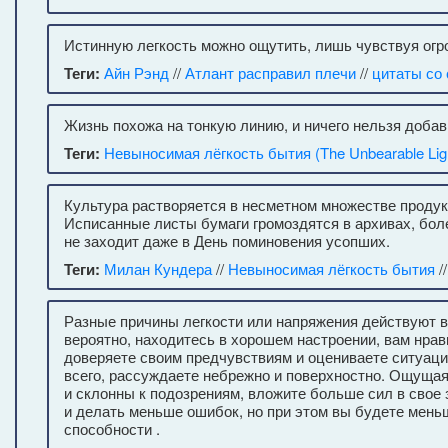
Истинную легкость можно ощутить, лишь чувствуя огр
Теги:
Айн Рэнд
//
Атлант расправил плечи
//
цитаты со
Жизнь похожа на тонкую линию, и ничего нельзя добави
Теги:
Невыносимая лёгкость бытия (The Unbearable Ligh
Культура растворяется в несметном множестве продукц
Исписанные листы бумаги громоздятся в архивах, боле
не заходит даже в День поминовения усопших.
Теги:
Милан Кундера
//
Невыносимая лёгкость бытия
/
Разные причины легкости или напряжения действуют в 
вероятно, находитесь в хорошем настроении, вам нрави
доверяете своим предчувствиям и оцениваете ситуаци
всего, рассуждаете небрежно и поверхностно. Ощущая
и склонны к подозрениям, вложите больше сил в свое 
и делать меньше ошибок, но при этом вы будете мень
способности .