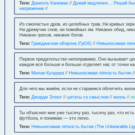
Теги:
Даниэль Канеман
//
Думай медленно… Решай бы
напряжение
//
Из смолистых дpов, из целебных тpав, Hи кpивых зеpка
Hи дpемyчих снов, ни помойных ям. Hикаких обид, ника
Hикаких гpехов, никаких богов.
Теги:
Гражданская оборона (ГрОб)
//
Невыносимая легк
Первое предательство непоправимо. Оно вызывает це
каждое всё больше и больше отделяет нас от точки на
Теги:
Милан Кундера
//
Невыносимая лёгкость бытия
/
Для чего мы живём, если не стараемся облегчить жизн
Теги:
Джордж Элиот
//
цитаты со смыслом
//
жизнь
//
ле
Ты объяснял мне уже тысячу раз, тысячу раз, что есть 
футбола, я понимаю — это легко.
Теги:
Невыносимая лёгкость бытия (The Unbearable Ligh