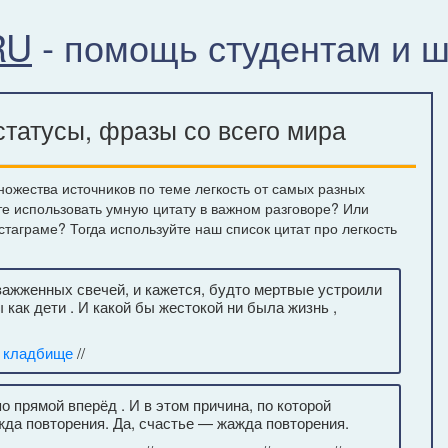
RU
- помощь студентам и 
статусы, фразы со всего мира
ожества источников по теме легкость от самых разных
те использовать умную цитату в важном разговоре? Или
стаграме? Тогда используйте наш список цитат про легкость
ажженных свечей, и кажется, будто мертвые устроили
 как дети . И какой бы жестокой ни была жизнь ,
/
кладбище
//
о прямой вперёд . И в этом причина, по которой
жда повторения. Да, счастье — жажда повторения.