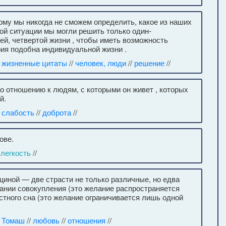
му мы никогда не сможем определить, какое из наших
ой ситуации мы могли решить только один-
ьей, четвертой жизни , чтобы иметь возможность
ия подобна индивидуальной жизни .
/
жизненные цитаты
//
человек, люди
//
решение
//
о отношению к людям, с которыми он живет , которых
й.
/
слабость
//
доброта
//
ове.
/
легкость
//
щиной — две страсти не только различные, но едва
ании совокупления (это желание распространяется
стного сна (это желание ограничивается лишь одной
/
Томаш
//
любовь
//
отношения
//