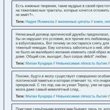
Есть книжные творения, такие мудрые в своей простоте
на тяжеловесные трактаты, которые хочется отложить 
не жмёт?».
Теги:
Надея Ясминска
//
жизненные цитаты
//
книги, ли
Неписаный договор эротической дружбы предполагал, 
бы он нарушил это условие, все прочие его любовниц
и взбунтовались. Вот почему он постарался снять для
тяжелый чемодан. Ему хотелось заботиться о ней, обер
не было ни малейшего желания изменить свой образ жиз
доме. Общий сон, выходит, был corpus delicti* любви .
Теги:
Милан Кундера
//
Невыносимая лёгкость бытия
/
Похоже, будто в мозгу существует совершенно особая
поэтической памятью и которая отмечает то, что очаро
прекрасной. С тех пор, как он узнал Терезу, уже ни од
мозга даже самый мимолётный след .
Теги:
Милан Кундера
//
Невыносимая лёгкость бытия
/
Поистине серьёзными вопросами бывают лишь те, кот