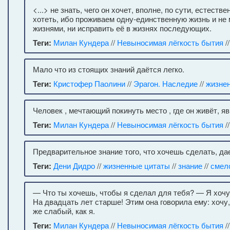
<...> не знать, чего он хочет, вполне, по сути, естест
хотеть, ибо проживаем одну-единственную жизнь и не
жизнями, ни исправить её в жизнях последующих.
Теги:
Милан Кундера
//
Невыносимая лёгкость бытия
/
Мало что из стоящих знаний даётся легко.
Теги:
Кристофер Паолини
//
Эрагон. Наследие
//
жизне
Человек , мечтающий покинуть место , где он живёт, я
Теги:
Милан Кундера
//
Невыносимая лёгкость бытия
/
Предварительное знание того, что хочешь сделать, дае
Теги:
Дени Дидро
//
жизненные цитаты
//
знание
//
смел
— Что ты хочешь, чтобы я сделал для тебя? — Я хочу
На двадцать лет старше! Этим она говорила ему: хоч
же слабый, как я.
Теги:
Милан Кундера
//
Невыносимая лёгкость бытия
/