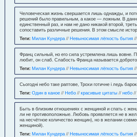
Человеческая жизнь свершается лишь однажды, и пото
решений было правильным, а какое — ложным. В данн
единственный раз, и нам не дано никакой второй, трет
сопоставить различные решения. В этом смысле истор
Теги:
Милан Кундера
//
Невыносимая лёгкость бытия
/
Франц сильный, но его сила устремлена лишь вовне. П
любит, он слаб. Слабость Франца называется доброто
Теги:
Милан Кундера
//
Невыносимая лёгкость бытия
/
Сьогодні небо таке раптове, Трохи готичне і ледь барок
Теги:
Один в каное
//
Небо
//
красивые цитаты
//
небо
/
Быть в близким отношениях с женщиной и спать с жен
ли не противоположные. Любовь проявляется не в жел
на несчётное количество женщин), но в желании совме
женщиной).
Теги:
Милан Кундера
//
Невыносимая лёгкость бытия
/