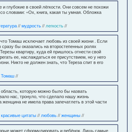
 и глубокие в своей лёгкости. Они совсем не похожи
со словами: «Ох, книга, какая ты умная. Обложка
тература
//
мудрость
//
легкость
//
что Томаш исключает любовь из своей жизни . Если
ы сразу бы оказались на второстепенных ролях
 Терезы квартиру, куда ей пришлось отнести свой
егать ее, наслаждаться ее присутствием, но у него
ни. Никто не должен знать, что Тереза спит в его
/
Томаш
//
 область, которую можно было бы назвать
вало нас, тронуло, что сделало нашу жизнь
на женщина не имела права запечатлеть в этой части
/
красивые цитаты
//
любовь
//
женщины
//
орые может сформулировать и ребёнок. Лишь самые