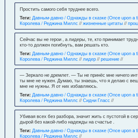
Простить самого себя труднее всего.
Теги:
Давным-давно / Однажды в сказке (Once upon a t
Королева / Реджина Миллс
//
жизненные цитаты
//
про
Сейчас вы не герои , а лидеры, те, кто принимает тру
кто-то должен погибнуть, вам решать кто.
Теги:
Давным-давно / Однажды в сказке (Once upon a t
Королева / Реджина Миллс
//
лидер
//
решение
//
— Зеркало не дремлет. — Ты не принёс мне ничего инт
ты мне не нужен. Думаю, ты знаешь, что я делаю с ве
мне не нужны. Я от них избавляюсь.
Теги:
Давным-давно / Однажды в сказке (Once upon a t
Королева / Реджина Миллс
//
Сидни Гласс
//
Убивая всех без разбора, значит жить с пустотой в се
дырой без какой-либо надежды на счастье .
Теги:
Давным-давно / Однажды в сказке (Once upon a t
Королева / Реджина Миллс
//