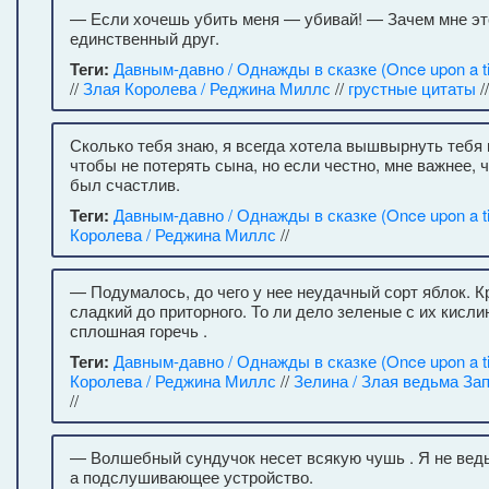
— Если хочешь убить меня — убивай! — Зачем мне эт
единственный друг.
Теги:
Давным-давно / Однажды в сказке (Once upon a t
//
Злая Королева / Реджина Миллс
//
грустные цитаты
/
Сколько тебя знаю, я всегда хотела вышвырнуть тебя и
чтобы не потерять сына, но если честно, мне важнее, 
был счастлив.
Теги:
Давным-давно / Однажды в сказке (Once upon a t
Королева / Реджина Миллс
//
— Подумалось, до чего у нее неудачный сорт яблок. 
сладкий до приторного. То ли дело зеленые с их кисл
сплошная горечь .
Теги:
Давным-давно / Однажды в сказке (Once upon a t
Королева / Реджина Миллс
//
Зелина / Злая ведьма За
//
— Волшебный сундучок несет всякую чушь . Я не вед
а подслушивающее устройство.