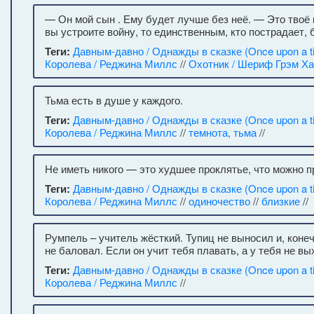
— Он мой сын . Ему будет лучше без неё. — Это твоё 
вы устроите войну, то единственным, кто пострадает, 
Теги:
Давным-давно / Однажды в сказке (Once upon a t
Королева / Реджина Миллс
//
Охотник / Шериф Грэм Х
Тьма есть в душе у каждого.
Теги:
Давным-давно / Однажды в сказке (Once upon a t
Королева / Реджина Миллс
//
темнота, тьма
//
Не иметь никого — это худшее проклятье, что можно п
Теги:
Давным-давно / Однажды в сказке (Once upon a t
Королева / Реджина Миллс
//
одиночество
//
близкие
//
Румпель – учитель жёсткий. Тупиц не выносил и, конеч
не баловал. Если он учит тебя плавать, а у тебя не вы
Теги:
Давным-давно / Однажды в сказке (Once upon a t
Королева / Реджина Миллс
//