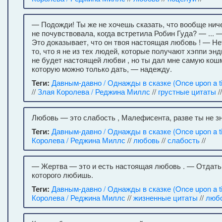
— Подожди! Ты же не хочешь сказать, что вообще нич
не почувствовала, когда встретила Робин Гуда? — ...
Это доказывает, что он твоя настоящая любовь ! — Не
то, что я не из тех людей, которые получают хэппи энд
не будет настоящей любви , но ты дал мне самую кош
которую можно только дать, — надежду.
Теги:
Давным-давно / Однажды в сказке (Once upon a t
//
Злая Королева / Реджина Миллс
//
грустные цитаты
//
Любовь — это слабость , Малефисента, разве ты не з
Теги:
Давным-давно / Однажды в сказке (Once upon a t
Королева / Реджина Миллс
//
любовь
//
слабость
//
— Жертва — это и есть настоящая любовь . — Отдать 
которого любишь.
Теги:
Давным-давно / Однажды в сказке (Once upon a t
Королева / Реджина Миллс
//
жизненные цитаты
//
люб