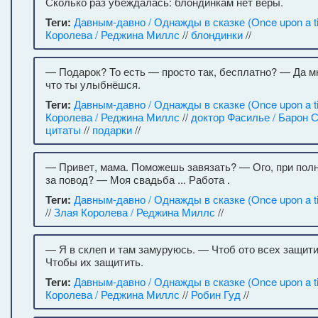
Сколько раз убеждалась: блондинкам нет веры.
Теги:
Давным-давно / Однажды в сказке (Once upon a t
Королева / Реджина Миллс
//
блондинки
//
— Подарок? То есть — просто так, бесплатно? — Да мн
что ты улыбнёшся.
Теги:
Давным-давно / Однажды в сказке (Once upon a t
Королева / Реджина Миллс
//
доктор Фасилье / Барон 
цитаты
//
подарки
//
— Привет, мама. Поможешь завязать? — Ого, при полн
за повод? — Моя свадьба ... Работа .
Теги:
Давным-давно / Однажды в сказке (Once upon a t
//
Злая Королева / Реджина Миллс
//
— Я в склеп и там замуруюсь. — Чтоб ото всех защити
Чтобы их защитить.
Теги:
Давным-давно / Однажды в сказке (Once upon a t
Королева / Реджина Миллс
//
Робин Гуд
//