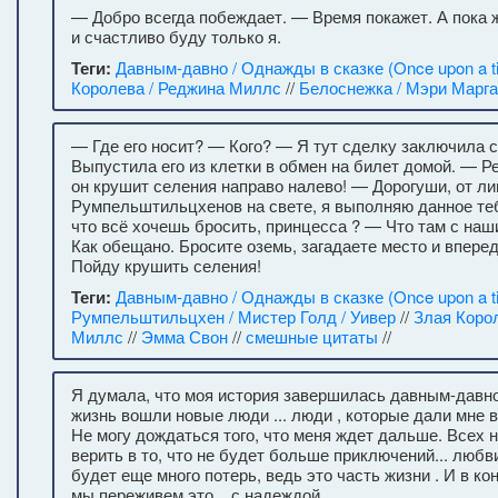
— Добро всегда побеждает. — Время покажет. А пока 
и счастливо буду только я.
Теги:
Давным-давно / Однажды в сказке (Once upon a t
Королева / Реджина Миллс
//
Белоснежка / Мэри Марг
— Где его носит? — Кого? — Я тут сделку заключила 
Выпустила его из клетки в обмен на билет домой. — Р
он крушит селения направо налево! — Дорогуши, от ли
Румпельштильцхенов на свете, я выполняю данное теб
что всё хочешь бросить, принцесса ? — Что там с на
Как обещано. Бросите оземь, загадаете место и впере
Пойду крушить селения!
Теги:
Давным-давно / Однажды в сказке (Once upon a t
Румпельштильцхен / Мистер Голд / Уивер
//
Злая Коро
Миллс
//
Эмма Свон
//
смешные цитаты
//
Я думала, что моя история завершилась давным-давно
жизнь вошли новые люди ... люди , которые дали мне в
Не могу дождаться того, что меня ждет дальше. Всех 
верить в то, что не будет больше приключений... любви 
будет еще много потерь, ведь это часть жизни . И в ко
мы переживем это... с надеждой.