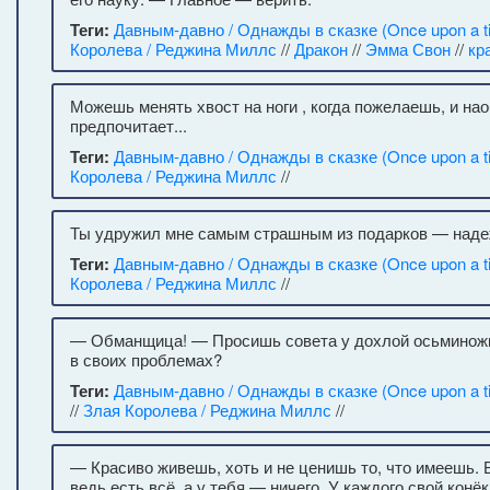
Теги:
Давным-давно / Однажды в сказке (Once upon a t
Королева / Реджина Миллс
//
Дракон
//
Эмма Свон
//
кр
Можешь менять хвост на ноги , когда пожелаешь, и нао
предпочитает...
Теги:
Давным-давно / Однажды в сказке (Once upon a t
Королева / Реджина Миллс
//
Ты удружил мне самым страшным из подарков — наде
Теги:
Давным-давно / Однажды в сказке (Once upon a t
Королева / Реджина Миллс
//
— Обманщица! — Просишь совета у дохлой осьминожк
в своих проблемах?
Теги:
Давным-давно / Однажды в сказке (Once upon a t
//
Злая Королева / Реджина Миллс
//
— Красиво живешь, хоть и не ценишь то, что имеешь. 
ведь есть всё, а у тебя — ничего. У каждого свой конёк