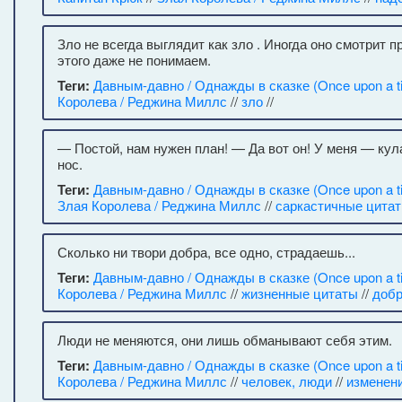
Зло не всегда выглядит как зло . Иногда оно смотрит п
этого даже не понимаем.
Теги:
Давным-давно / Однажды в сказке (Once upon a t
Королева / Реджина Миллс
//
зло
//
— Постой, нам нужен план! — Да вот он! У меня — кул
нос.
Теги:
Давным-давно / Однажды в сказке (Once upon a t
Злая Королева / Реджина Миллс
//
саркастичные цита
Сколько ни твори добра, все одно, страдаешь...
Теги:
Давным-давно / Однажды в сказке (Once upon a t
Королева / Реджина Миллс
//
жизненные цитаты
//
доб
Люди не меняются, они лишь обманывают себя этим.
Теги:
Давным-давно / Однажды в сказке (Once upon a t
Королева / Реджина Миллс
//
человек, люди
//
изменен