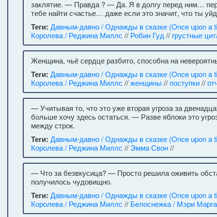
заклятие. — Правда ? — Да. Я в долгу перед ним… пер
тебе найти счастье… даже если это значит, что ты уй
Теги:
Давным-давно / Однажды в сказке (Once upon a t
Королева / Реджина Миллс
//
Робин Гуд
//
грустные ци
Женщина, чьё сердце разбито, способна на невероятны
Теги:
Давным-давно / Однажды в сказке (Once upon a t
Королева / Реджина Миллс
//
женщины
//
поступки
//
от
— Учитывая то, что это уже вторая угроза за двенадца
больше хочу здесь остаться. — Разве яблоки это угр
между строк.
Теги:
Давным-давно / Однажды в сказке (Once upon a t
Королева / Реджина Миллс
//
Эмма Свон
//
— Что за безвкусица? — Просто решила оживить обста
получилось чудовищно.
Теги:
Давным-давно / Однажды в сказке (Once upon a t
Королева / Реджина Миллс
//
Белоснежка / Мэри Марг