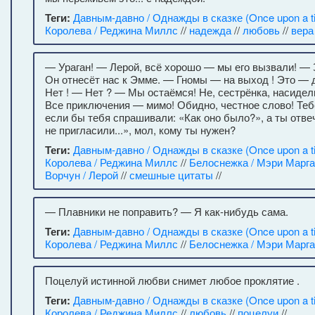
Теги:
Давным-давно / Однажды в сказке (Once upon a t
Королева / Реджина Миллс
//
надежда
//
любовь
//
вера
— Ураган! — Лерой, всё хорошо — мы его вызвали! —
Он отнесёт нас к Эмме. — Гномы — на выход ! Это — 
Нет ! — Нет ? — Мы остаёмся! Не, сестрёнка, насидел
Все приключения — мимо! Обидно, честное слово! Теб
если бы тебя спрашивали: «Как оно было?», а ты отве
не пригласили...», мол, кому ты нужен?
Теги:
Давным-давно / Однажды в сказке (Once upon a t
Королева / Реджина Миллс
//
Белоснежка / Мэри Марг
Ворчун / Лерой
//
смешные цитаты
//
— Плавники не поправить? — Я как-нибудь сама.
Теги:
Давным-давно / Однажды в сказке (Once upon a t
Королева / Реджина Миллс
//
Белоснежка / Мэри Марг
Поцелуй истинной любви снимет любое проклятие .
Теги:
Давным-давно / Однажды в сказке (Once upon a t
Королева / Реджина Миллс
//
любовь
//
поцелуи
//