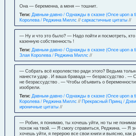
Она — беременна, а меня — тошнит.
Теги:
Давным-давно / Однажды в сказке (Once upon a t
Королева / Реджина Миллс
//
саркастичные цитаты
//
— Ну и что это было? — Надо пойти и посмотреть, кто 
казенную собственность !
Теги:
Давным-давно / Однажды в сказке (Once upon a t
Злая Королева / Реджина Миллс
//
— Собрать всё королевство ради этого? Ведьма только
нанести удар . И ваша бравада — безрассудство . — 
не безрассудство . — Чтобы объявить о беременности
изобрели.
Теги:
Давным-давно / Однажды в сказке (Once upon a t
Королева / Реджина Миллс
//
Прекрасный Принц / Дэв
ироничные цитаты
//
— Робин, я понимаю, ты хочешь уйти, но ты не понима
похож на твой. — Я смогу справиться, Реджина. — Я з
хочешь уйти, я перерою все свои книги и выясню, как