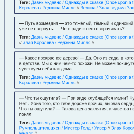
Теги:
Давным-давно / Однажды в сказке (Once upon a t
Королева / Реджина Миллс
//
Зелина / Злая ведьма За
— Путь возмездия — это тяжёлый, тёмный и одинокий п
уже не свернуть. — Чего ради с него сворачивать?
Теги:
Давным-давно / Однажды в сказке (Once upon a t
//
Злая Королева / Реджина Миллс
//
— Какое прекрасное дерево! — Да. Оно из сада, в кото
в детстве. Мы с ним чем-то похожи. Не можем покинут
чувствуем себя как дома.
Теги:
Давным-давно / Однажды в сказке (Once upon a t
Королева / Реджина Миллс
//
— Что ты ощутила? — При виде клубящейся магии? Ч
Нет . Убив того, кто тебе дороже прочих, вырвав сердц
Что ты ощутила? — Такова цена заклятия, а чувства не
понял.
Теги:
Давным-давно / Однажды в сказке (Once upon a t
Румпельштильцхен / Мистер Голд / Уивер
//
Злая Коро
Миллс
//