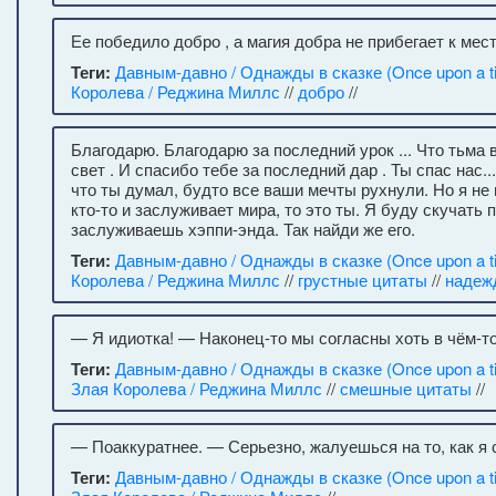
Ее победило добро , а магия добра не прибегает к мест
Теги:
Давным-давно / Однажды в сказке (Once upon a t
Королева / Реджина Миллс
//
добро
//
Благодарю. Благодарю за последний урок ... Что тьма 
свет . И спасибо тебе за последний дар . Ты спас нас...
что ты думал, будто все ваши мечты рухнули. Но я не 
кто-то и заслуживает мира, то это ты. Я буду скучать 
заслуживаешь хэппи-энда. Так найди же его.
Теги:
Давным-давно / Однажды в сказке (Once upon a t
Королева / Реджина Миллс
//
грустные цитаты
//
надеж
— Я идиотка! — Наконец-то мы согласны хоть в чём-то
Теги:
Давным-давно / Однажды в сказке (Once upon a t
Злая Королева / Реджина Миллс
//
смешные цитаты
//
— Поаккуратнее. — Серьезно, жалуешься на то, как я 
Теги:
Давным-давно / Однажды в сказке (Once upon a t