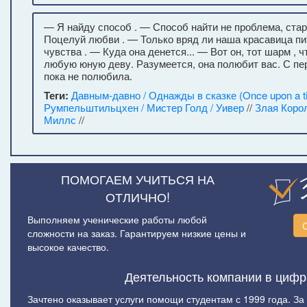
— Я найду способ . — Способ найти не проблема, ста
Поцелуй любви . — Только вряд ли наша красавица пи
чувства . — Куда она денется... — Вот он, тот шарм , 
любую юную деву. Разумеется, она полюбит вас. С пер
пока не полюбила.
Теги:
Давным-давно / Однажды в сказке (Once upon a t
Румпельштильцхен / Мистер Голд / Уивер
//
Злая Коро
Миллс
//
ПОМОГАЕМ УЧИТЬСЯ НА
ОТЛИЧНО!
Выполняем ученические работы любой
сложности на заказ. Гарантируем низкие цены и
высокое качество.
Деятельность компании в цифр
Зачтено оказывает услуги помощи студентам с 1999 года. За