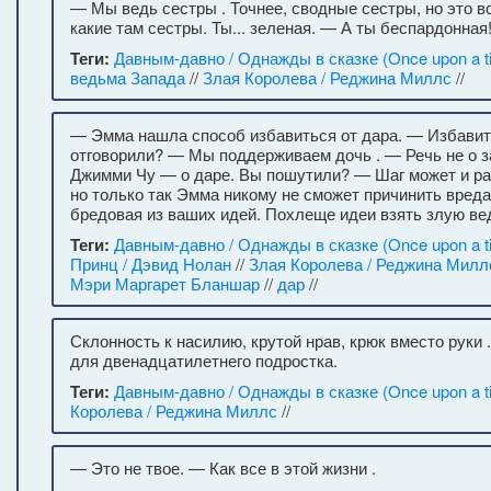
— Мы ведь сестры . Точнее, сводные сестры, но это вс
какие там сестры. Ты... зеленая. — А ты беспардонная
Теги:
Давным-давно / Однажды в сказке (Once upon a t
ведьма Запада
//
Злая Королева / Реджина Миллс
//
— Эмма нашла способ избавиться от дара. — Избавит
отговорили? — Мы поддерживаем дочь . — Речь не о 
Джимми Чу — о даре. Вы пошутили? — Шаг может и р
но только так Эмма никому не сможет причинить вред
бредовая из ваших идей. Похлеще идеи взять злую ве
Теги:
Давным-давно / Однажды в сказке (Once upon a t
Принц / Дэвид Нолан
//
Злая Королева / Реджина Милл
Мэри Маргарет Бланшар
//
дар
//
Склонность к насилию, крутой нрав, крюк вместо руки 
для двенадцатилетнего подростка.
Теги:
Давным-давно / Однажды в сказке (Once upon a t
Королева / Реджина Миллс
//
— Это не твое. — Как все в этой жизни .