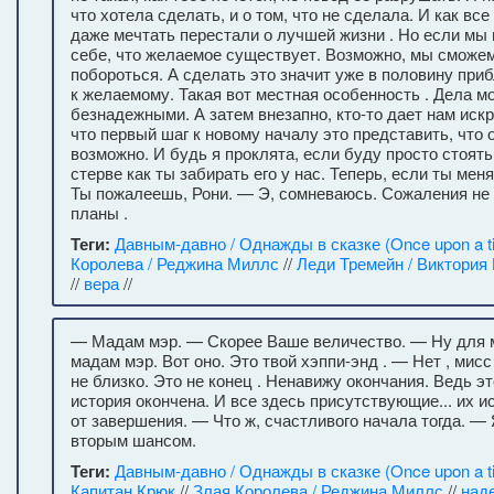
что хотела сделать, и о том, что не сделала. И как все 
даже мечтать перестали о лучшей жизни . Но если мы
себе, что желаемое существует. Возможно, мы сможем
побороться. А сделать это значит уже в половину при
к желаемому. Такая вот местная особенность . Дела мо
безнадежными. А затем внезапно, кто-то дает нам иск
что первый шаг к новому началу это представить, что
возможно. И будь я проклята, если буду просто стоять
стерве как ты забирать его у нас. Теперь, если ты мен
Ты пожалеешь, Рони. — Э, сомневаюсь. Сожаления не
планы .
Теги:
Давным-давно / Однажды в сказке (Once upon a t
Королева / Реджина Миллс
//
Леди Тремейн / Виктория
//
вера
//
— Мадам мэр. — Скорее Ваше величество. — Ну для м
мадам мэр. Вот оно. Это твой хэппи-энд . — Нет , мис
не близко. Это не конец . Ненавижу окончания. Ведь эт
история окончена. И все здесь присутствующие... их и
от завершения. — Что ж, счастливого начала тогда. — 
вторым шансом.
Теги:
Давным-давно / Однажды в сказке (Once upon a t
Капитан Крюк
//
Злая Королева / Реджина Миллс
//
над