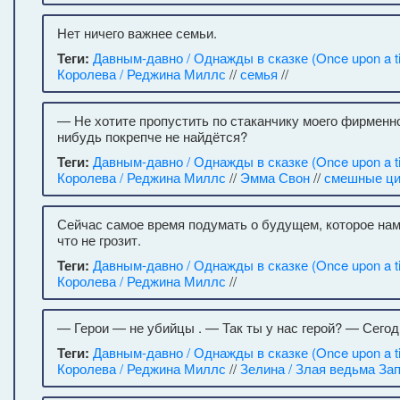
Нет ничего важнее семьи.
Теги:
Давным-давно / Однажды в сказке (Once upon a t
Королева / Реджина Миллс
//
семья
//
— Не хотите пропустить по стаканчику моего фирменно
нибудь покрепче не найдётся?
Теги:
Давным-давно / Однажды в сказке (Once upon a t
Королева / Реджина Миллс
//
Эмма Свон
//
смешные ци
Сейчас самое время подумать о будущем, которое на
что не грозит.
Теги:
Давным-давно / Однажды в сказке (Once upon a t
Королева / Реджина Миллс
//
— Герои — не убийцы . — Так ты у нас герой? — Сегод
Теги:
Давным-давно / Однажды в сказке (Once upon a t
Королева / Реджина Миллс
//
Зелина / Злая ведьма За