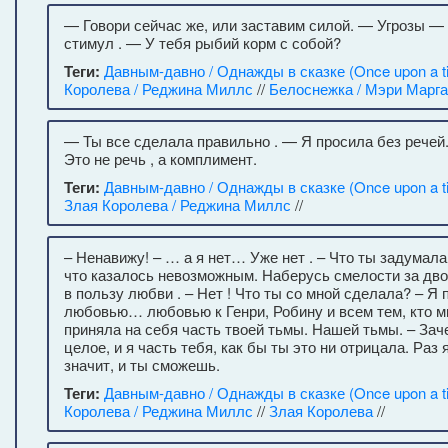
— Говори сейчас же, или заставим силой. — Угрозы —
стимул . — У тебя рыбий корм с собой?
Теги:
Давным-давно / Однажды в сказке (Once upon a t
Королева / Реджина Миллс
//
Белоснежка / Мэри Марг
— Ты все сделала правильно . — Я просила без рече
Это не речь , а комплимент.
Теги:
Давным-давно / Однажды в сказке (Once upon a t
Злая Королева / Реджина Миллс
//
– Ненавижу! – … а я нет… Уже нет . – Что ты задумала
что казалось невозможным. Наберусь смелости за дв
в пользу любви . – Нет ! Что ты со мной сделала? – Я
любовью… любовью к Генри, Робину и всем тем, кто мн
приняла на себя часть твоей тьмы. Нашей тьмы. – Зач
целое, и я часть тебя, как бы ты это ни отрицала. Раз 
значит, и ты сможешь.
Теги:
Давным-давно / Однажды в сказке (Once upon a t
Королева / Реджина Миллс
//
Злая Королева
//