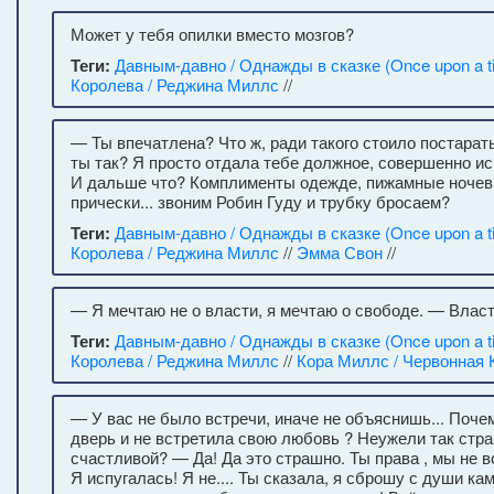
Может у тебя опилки вместо мозгов?
Теги:
Давным-давно / Однажды в сказке (Once upon a t
Королева / Реджина Миллс
//
— Ты впечатлена? Что ж, ради такого стоило постарат
ты так? Я просто отдала тебе должное, совершенно и
И дальше что? Комплименты одежде, пижамные ночевк
прически... звоним Робин Гуду и трубку бросаем?
Теги:
Давным-давно / Однажды в сказке (Once upon a t
Королева / Реджина Миллс
//
Эмма Свон
//
— Я мечтаю не о власти, я мечтаю о свободе. — Власт
Теги:
Давным-давно / Однажды в сказке (Once upon a t
Королева / Реджина Миллс
//
Кора Миллс / Червонная 
— У вас не было встречи, иначе не объяснишь... Поче
дверь и не встретила свою любовь ? Неужели так стр
счастливой? — Да! Да это страшно. Ты права , мы не в
Я испугалась! Я не.... Ты сказала, я сброшу с души кам