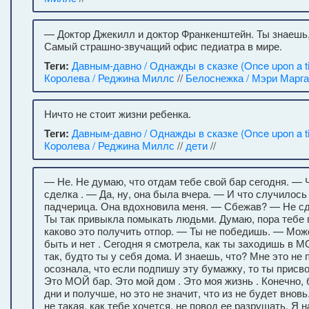
— Доктор Джекилл и доктор Франкенштейн. Ты знаешь,
Самый страшно-звучащий офис педиатра в мире.
Теги:
Давным-давно / Однажды в сказке (Once upon a t
Королева / Реджина Миллс
//
Белоснежка / Мэри Марг
Ничто не стоит жизни ребенка.
Теги:
Давным-давно / Однажды в сказке (Once upon a t
Королева / Реджина Миллс
//
дети
//
— Не. Не думаю, что отдам тебе свой бар сегодня. — 
сделка . — Да, ну, она была вчера. — И что случилось
падчерица. Она вдохновила меня. — Сбежав? — Не сд
Ты так привыкла помыкать людьми. Думаю, пора тебе 
каково это получить отпор. — Ты не победишь. — Мож
быть и нет . Сегодня я смотрела, как ты заходишь в М
так, будто ты у себя дома. И знаешь, что? Мне это не 
осознала, что если подпишу эту бумажку, то ты присво
Это МОЙ бар. Это мой дом . Это моя жизнь . Конечно,
дни и получше, но это не значит, что из не будет вновь
не такая, как тебе хочется, не повод ее разрушать. Я 