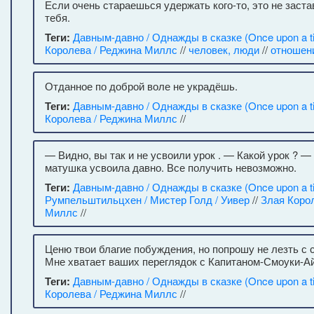
Если очень стараешься удержать кого-то, это не заст
тебя.
Теги:
Давным-давно / Однажды в сказке (Once upon a t
Королева / Реджина Миллс
//
человек, люди
//
отношен
Отданное по доброй воле не украдёшь.
Теги:
Давным-давно / Однажды в сказке (Once upon a t
Королева / Реджина Миллс
//
— Видно, вы так и не усвоили урок . — Какой урок ? — 
матушка усвоила давно. Все получить невозможно.
Теги:
Давным-давно / Однажды в сказке (Once upon a t
Румпельштильцхен / Мистер Голд / Уивер
//
Злая Коро
Миллс
//
Ценю твои благие побуждения, но попрошу не лезть с 
Мне хватает ваших переглядок с Капитаном-Смоуки-Ай
Теги:
Давным-давно / Однажды в сказке (Once upon a t
Королева / Реджина Миллс
//