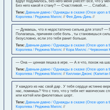
вдруг подумалось, без него меня унесет! Всё, что у мен
Без него какой я стану? — Счастливой. — ... Слабой...
Теги:
Давным-давно / Однажды в сказке (Once upon a t
Королева / Реджина Миллс
//
Фея Динь-Динь
//
— Думаешь, что я недостаточно сильна для этого? — 
Полагаешь, причиняя себе боль , ты становишься сил
безусловно, если это тебя ранит больше.
Теги:
Давным-давно / Однажды в сказке (Once upon a t
Королева / Реджина Миллс
//
Кора Миллс / Червонная 
— Она — ценная пешка в игре. — А я что, похож на ш
Теги:
Давным-давно / Однажды в сказке (Once upon a t
Королева / Реджина Миллс
//
Киллиан Джонс (Капитан 
У каждого из нас свой дар . У тебя сердце истинно вер
нас, помнишь? Что с того, что у тебя нет магических с
или когтей или фиолетовых шорт.
Теги:
Давным-давно / Однажды в сказке (Once upon a t
Королева / Реджина Миллс
//