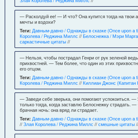
Злая Королева / Реджина Миллс
//
— Расколдуй ее! — И что? Она купится тогда на твои а
мечты и вздохи?
Теги:
Давным-давно / Однажды в сказке (Once upon a t
Королева / Реджина Миллс
//
Белоснежка / Мэри Марг
саркастичные цитаты
//
— Нельзя, чтобы пострадал Генри от рук зеленой вед
прихвостней. — Тем более, что один из этих прихвост
его отцом.
Теги:
Давным-давно / Однажды в сказке (Once upon a t
Королева / Реджина Миллс
//
Киллиан Джонс (Капитан 
— Заведи себе зверька, они помогают успокоиться. —
только тогда, когда заставлю Белоснежку страдать. —
брачная ночь: она вряд ли страдает.
Теги:
Давным-давно / Однажды в сказке (Once upon a t
//
Злая Королева / Реджина Миллс
//
смешные цитаты
/