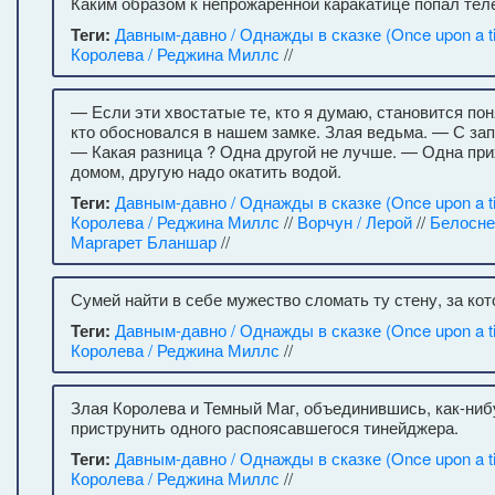
Каким образом к непрожаренной каракатице попал тел
Теги:
Давным-давно / Однажды в сказке (Once upon a t
Королева / Реджина Миллс
//
— Если эти хвостатые те, кто я думаю, становится пон
кто обосновался в нашем замке. Злая ведьма. — С зап
— Какая разница ? Одна другой не лучше. — Одна пр
домом, другую надо окатить водой.
Теги:
Давным-давно / Однажды в сказке (Once upon a t
Королева / Реджина Миллс
//
Ворчун / Лерой
//
Белосне
Маргарет Бланшар
//
Сумей найти в себе мужество сломать ту стену, за ко
Теги:
Давным-давно / Однажды в сказке (Once upon a t
Королева / Реджина Миллс
//
Злая Королева и Темный Маг, объединившись, как-ниб
приструнить одного распоясавшегося тинейджера.
Теги:
Давным-давно / Однажды в сказке (Once upon a t
Королева / Реджина Миллс
//