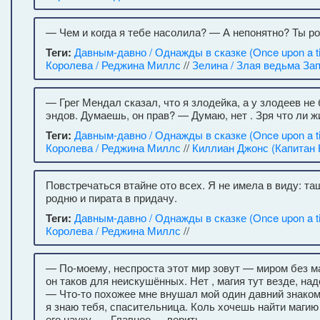
— Чем и когда я тебе насолила? — А непонятно? Ты р
Теги:
Давным-давно / Однажды в сказке (Once upon a t
Королева / Реджина Миллс
//
Зелина / Злая ведьма За
— Грег Мендал сказал, что я злодейка, а у злодеев не
эндов. Думаешь, он прав? — Думаю, нет . Зря что ли 
Теги:
Давным-давно / Однажды в сказке (Once upon a t
Королева / Реджина Миллс
//
Киллиан Джонс (Капитан 
Повстречаться втайне ото всех. Я не имела в виду: т
родню и пирата в придачу.
Теги:
Давным-давно / Однажды в сказке (Once upon a t
Королева / Реджина Миллс
//
— По-моему, неспроста этот мир зовут — миром без м
он таков для неискушённых. Нет , магия тут везде, на
— Что-то похожее мне внушал мой один давний знакомы
я знаю тебя, спасительница. Коль хочешь найти маги
его науку. — Главное — верить.