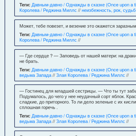
Теги:
Давным-давно / Однажды в сказке (Once upon a t
Королева / Реджина Миллс
//
неизбежность, рок, судьб
Может, тебе повезет, и везение это окажется заразным
Теги:
Давным-давно / Однажды в сказке (Once upon a t
Королева / Реджина Миллс
//
— Где сердце ? — Заповедь от нашей матери: на драк
не брать.
Теги:
Давным-давно / Однажды в сказке (Once upon a t
ведьма Запада
//
Злая Королева / Реджина Миллс
//
— Гостинец для младшей сестрицы. — Что ты тут за
Подумалось, до чего у нее неудачный сорт яблок. Кра
сладкие, до приторного. То ли дело зеленые с их кис
сплошная горечь .
Теги:
Давным-давно / Однажды в сказке (Once upon a t
ведьма Запада
//
Злая Королева / Реджина Миллс
//