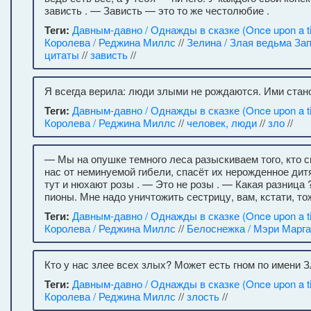
зависть . — Зависть — это то же честолюбие .
Теги:
Давным-давно / Однажды в сказке (Once upon a t
Королева / Реджина Миллс
//
Зелина / Злая ведьма За
цитаты
//
зависть
//
Я всегда верила: люди злыми не рождаются. Ими стан
Теги:
Давным-давно / Однажды в сказке (Once upon a t
Королева / Реджина Миллс
//
человек, люди
//
зло
//
— Мы на опушке темного леса разыскиваем того, кто с
нас от неминуемой гибели, спасёт их нерожденное дитя
тут и нюхают розы . — Это не розы . — Какая разница
пионы. Мне надо уничтожить сестрицу, вам, кстати, то
Теги:
Давным-давно / Однажды в сказке (Once upon a t
Королева / Реджина Миллс
//
Белоснежка / Мэри Марг
Кто у нас злее всех злых? Может есть гном по имени 
Теги:
Давным-давно / Однажды в сказке (Once upon a t
Королева / Реджина Миллс
//
злость
//