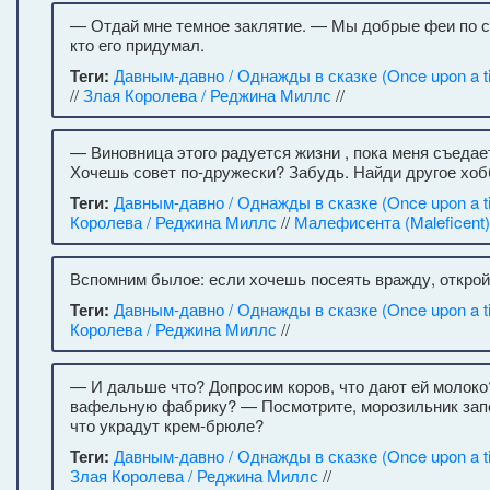
— Отдай мне темное заклятие. — Мы добрые феи по с
кто его придумал.
Теги:
Давным-давно / Однажды в сказке (Once upon a t
//
Злая Королева / Реджина Миллс
//
— Виновница этого радуется жизни , пока меня съеда
Хочешь совет по-дружески? Забудь. Найди другое хоб
Теги:
Давным-давно / Однажды в сказке (Once upon a t
Королева / Реджина Миллс
//
Малефисента (Maleficent)
Вспомним былое: если хочешь посеять вражду, открой
Теги:
Давным-давно / Однажды в сказке (Once upon a t
Королева / Реджина Миллс
//
— И дальше что? Допросим коров, что дают ей моло
вафельную фабрику? — Посмотрите, морозильник запе
что украдут крем-брюле?
Теги:
Давным-давно / Однажды в сказке (Once upon a t
Злая Королева / Реджина Миллс
//