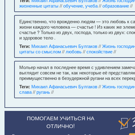
Теги:
Михаил Афанасьевич Булгаков
//
Жизнь господи
жизненные цитаты
//
обучение, учеба
//
образование
//
Единственно, что врожденно людям — это любовь к с
жизни каждого человека — счастье ! Из каких же элем
счастье ? Только из двух, господа, только из двух: сп
и здоровое тело .
Теги:
Михаил Афанасьевич Булгаков
//
Жизнь господи
цитаты со смыслом
//
любовь
//
спокойствие
//
Мольер начал в последнее время с удивлением замеча
выглядит совсем не так, как некоторые её представля
преимущественно в безудержной ругани на всех перек
Теги:
Михаил Афанасьевич Булгаков
//
Жизнь господи
слава
//
ругань
//
ПОМОГАЕМ УЧИТЬСЯ НА
ОТЛИЧНО!