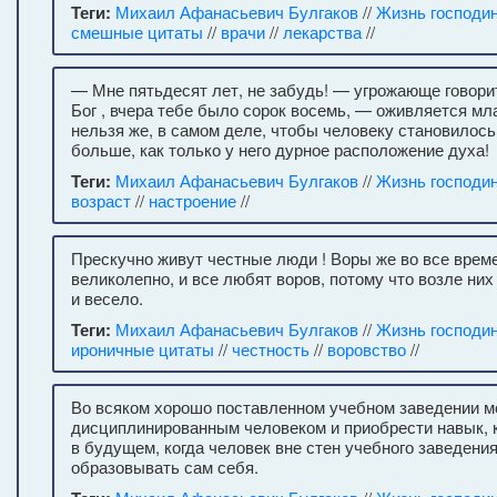
Теги:
Михаил Афанасьевич Булгаков
//
Жизнь господи
смешные цитаты
//
врачи
//
лекарства
//
— Мне пятьдесят лет, не забудь! — угрожающе говор
Бог , вчера тебе было сорок восемь, — оживляется м
нельзя же, в самом деле, чтобы человеку становилось 
больше, как только у него дурное расположение духа!
Теги:
Михаил Афанасьевич Булгаков
//
Жизнь господи
возраст
//
настроение
//
Прескучно живут честные люди ! Воры же во все врем
великолепно, и все любят воров, потому что возле них
и весело.
Теги:
Михаил Афанасьевич Булгаков
//
Жизнь господи
ироничные цитаты
//
честность
//
воровство
//
Во всяком хорошо поставленном учебном заведении м
дисциплинированным человеком и приобрести навык, 
в будущем, когда человек вне стен учебного заведения
образовывать сам себя.