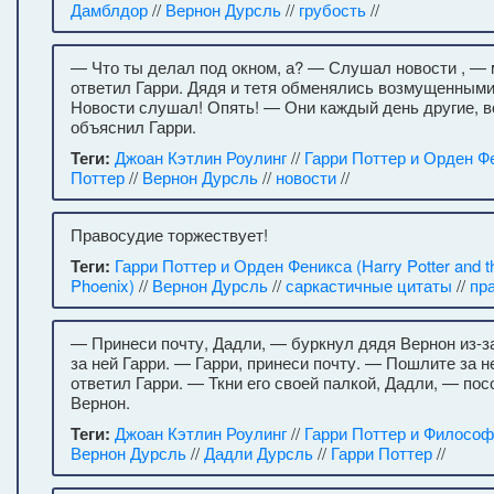
Дамблдор
//
Вернон Дурсль
//
грубость
//
— Что ты делал под окном, а? — Слушал новости , —
ответил Гарри. Дядя и тетя обменялись возмущенным
Новости слушал! Опять! — Они каждый день другие, в
объяснил Гарри.
Теги:
Джоан Кэтлин Роулинг
//
Гарри Поттер и Орден Ф
Поттер
//
Вернон Дурсль
//
новости
//
Правосудие торжествует!
Теги:
Гарри Поттер и Орден Феникса (Harry Potter and th
Phoenix)
//
Вернон Дурсль
//
саркастичные цитаты
//
пр
— Принеси почту, Дадли, — буркнул дядя Вернон из-з
за ней Гарри. — Гарри, принеси почту. — Пошлите за 
ответил Гарри. — Ткни его своей палкой, Дадли, — по
Вернон.
Теги:
Джоан Кэтлин Роулинг
//
Гарри Поттер и Философ
Вернон Дурсль
//
Дадли Дурсль
//
Гарри Поттер
//