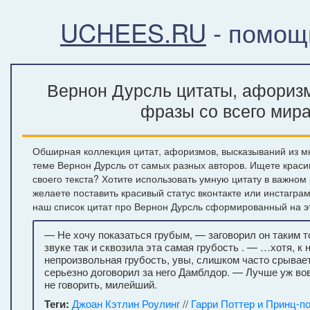
UCHEES.RU
- помощ
Вернон Дурсль цитаты, афоризм
фразы со всего мир
Обширная коллекция цитат, афоризмов, высказываний из м
теме Вернон Дурсль от самых разных авторов. Ищете крас
своего текста? Хотите использовать умную цитату в важном
желаете поставить красивый статус вконтакте или инстагра
наш список цитат про Вернон Дурсль сформированный на э
— Не хочу показаться грубым, — заговорил он таким т
звуке так и сквозила эта самая грубость . — …хотя, к 
непроизвольная грубость, увы, слишком часто срывае
серьезно договорил за него Дамблдор. — Лучше уж во
не говорить, милейший.
Теги:
Джоан Кэтлин Роулинг
//
Гарри Поттер и Принц-п