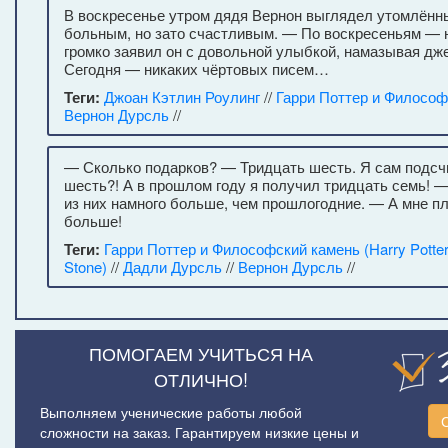
В воскресенье утром дядя Вернон выглядел утомлённ
больным, но зато счастливым. — По воскресеньям — 
громко заявил он с довольной улыбкой, намазывая дж
Сегодня — никаких чёртовых писем…
Теги:
Джоан Кэтлин Роулинг
//
Гарри Поттер и Философ
Вернон Дурсль
//
— Сколько подарков? — Тридцать шесть. Я сам подсч
шесть?! А в прошлом году я получил тридцать семь! 
из них намного больше, чем прошлогодние. — А мне пл
больше!
Теги:
Гарри Поттер и Философский камень (Harry Potter 
Stone)
//
Дадли Дурсль
//
Вернон Дурсль
//
ПОМОГАЕМ УЧИТЬСЯ НА
ОТЛИЧНО!
Выполняем ученические работы любой
сложности на заказ. Гарантируем низкие цены и