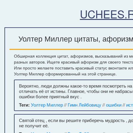
UCHEES.
Уолтер Миллер цитаты, афоризмы
Обширная коллекция цитат, афоризмов, высказываний из м
разных авторов. Ищете красивый афоризм для своего текст
Или просто желаете поставить красивый статус вконтакте и
Уолтер Миллер сформированный на этой странице.
Вероятно, люди должны какое-то время посмотреть на
отличать её от истины. Главное, чтобы они не набрасы
ошибки более приятный вкус .
Теги:
Уолтер Миллер
//
Гимн Лейбовицу
//
ошибки
//
ис
Святой отец , если вы решите приберечь мудрость , до
не получит её.