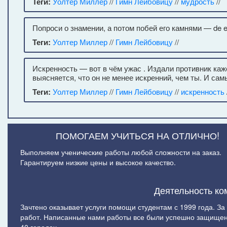
Теги:
Уолтер Миллер
//
Гимн Лейбовицу
//
мудрость
//
Попроси о знамении, а потом побей его камнями — de e
Теги:
Уолтер Миллер
//
Гимн Лейбовицу
//
Искренность — вот в чём ужас . Издали противник ка
выясняется, что он не менее искренний, чем ты. И са
Теги:
Уолтер Миллер
//
Гимн Лейбовицу
//
искренность
ПОМОГАЕМ УЧИТЬСЯ НА ОТЛИЧНО!
Выполняем ученические работы любой сложности на заказ.
Гарантируем низкие цены и высокое качество.
Деятельность ко
Зачтено оказывает услуги помощи студентам с 1999 года. З
работ. Написанные нами работы все были успешно защищен