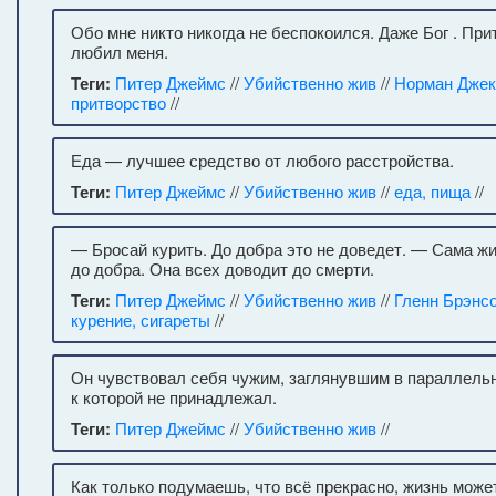
Обо мне никто никогда не беспокоился. Даже Бог . При
любил меня.
Теги:
Питер Джеймс
//
Убийственно жив
//
Норман Джек
притворство
//
Еда — лучшее средство от любого расстройства.
Теги:
Питер Джеймс
//
Убийственно жив
//
еда, пища
//
— Бросай курить. До добра это не доведет. — Сама жи
до добра. Она всех доводит до смерти.
Теги:
Питер Джеймс
//
Убийственно жив
//
Гленн Брэнс
курение, сигареты
//
Он чувствовал себя чужим, заглянувшим в параллель
к которой не принадлежал.
Теги:
Питер Джеймс
//
Убийственно жив
//
Как только подумаешь, что всё прекрасно, жизнь може