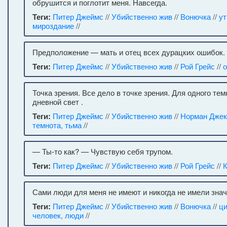
обрушится и поглотит меня. Навсегда.
Теги:
Питер Джеймс
//
Убийственно жив
//
Вонючка
//
ут
мироздание
//
Предположение — мать и отец всех дурацких ошибок.
Теги:
Питер Джеймс
//
Убийственно жив
//
Рой Грейс
//
Точка зрения. Все дело в точке зрения. Для одного тем
дневной свет .
Теги:
Питер Джеймс
//
Убийственно жив
//
Норман Джек
темнота, тьма
//
— Ты-то как? — Чувствую себя трупом.
Теги:
Питер Джеймс
//
Убийственно жив
//
Рой Грейс
//
Сами люди для меня не имеют и никогда не имели знач
Теги:
Питер Джеймс
//
Убийственно жив
//
Вонючка
//
ци
человек, люди
//