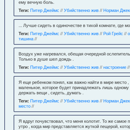
ему вечную боль.
Теги:
Питер Джеймс
//
Убийственно жив
//
Норман Джек
... Лучше сидеть в одиночестве в тихой комнате, где м
Теги:
Питер Джеймс
//
Убийственно жив
//
Рой Грейс
//
о
тишина
//
Воздух уже нагревался, обещая очередной ослепитель
Только в душе шел дождь .
Теги:
Питер Джеймс
//
Убийственно жив
//
настроение
//
Я еще ребенком понял, как важно найти в мире место ,
маленькое, которое будет принадлежать лишь одному 
держать вещи , сидеть, думать .
Теги:
Питер Джеймс
//
Убийственно жив
//
Норман Джек
место
//
Я вдруг почувствовал, что меня колотит. То же самое 
утро , когда мир представляется жуткой пещерой, кото