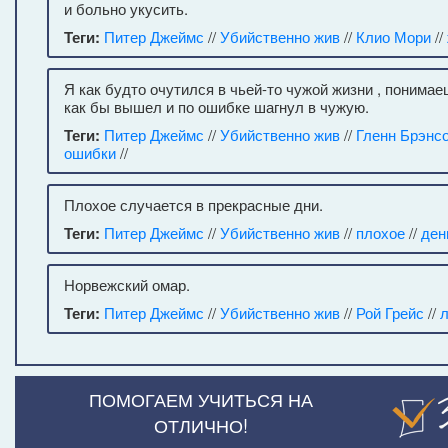
и больно укусить.
Теги:
Питер Джеймс
//
Убийственно жив
//
Клио Мори
//
Я как будто очутился в чьей-то чужой жизни , понимаеш
как бы вышел и по ошибке шагнул в чужую.
Теги:
Питер Джеймс
//
Убийственно жив
//
Гленн Брэнс
ошибки
//
Плохое случается в прекрасные дни.
Теги:
Питер Джеймс
//
Убийственно жив
//
плохое
//
ден
Норвежский омар.
Теги:
Питер Джеймс
//
Убийственно жив
//
Рой Грейс
//
л
ПОМОГАЕМ УЧИТЬСЯ НА
ОТЛИЧНО!