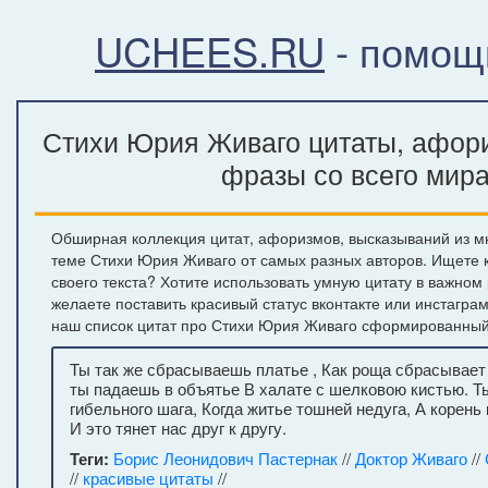
UCHEES.RU
- помощ
Стихи Юрия Живаго цитаты, афори
фразы со всего мир
Обширная коллекция цитат, афоризмов, высказываний из м
теме Стихи Юрия Живаго от самых разных авторов. Ищете
своего текста? Хотите использовать умную цитату в важном
желаете поставить красивый статус вконтакте или инстагра
наш список цитат про Стихи Юрия Живаго сформированный 
Ты так же сбрасываешь платье , Как роща сбрасывает 
ты падаешь в объятье В халате с шелковою кистью. Т
гибельного шага, Когда житье тошней недуга, А корень 
И это тянет нас друг к другу.
Теги:
Борис Леонидович Пастернак
//
Доктор Живаго
//
//
красивые цитаты
//